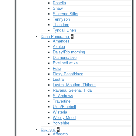
Rosella
Shaw
Slucerne Silks
Tennyson
Theodore
Tyndall Linen
Dana Panorama
+
Amandes
Azalea
Daisy/Rio morning
Diamond/Eve
Eveline/Latika
Feliz
Flaxy Pass/Haze
Lustra
Lustra, Moutlon, Thibaut
Ravana, Selena, Tilda
St.Andrews
Travertine
Uxia/Bluebell
Wisteria
Woolly Mood
Yorkshire
Daylight
+
Affogato