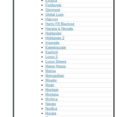
Exotica
Floribunda
Glenmore
Global Luxe
Halcyon
Harris FR Blackout
Havana & Nevada
Highlander
Highlander 2
Imperiale
Kaleidoscope
Kashmir
Lusso 2
Lusso Sheers
Manor House
Marina
Metropolitan
Mirador
Mode
Montage
Montana
Mythica
Navajo
Nordica
Novara