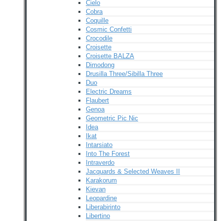
Cielo
Cobra
Coquille
Cosmic Confetti
Crocodile
Croisette
Croisette BALZA
Dimodong
Drusilla Three/Sibilla Three
Duo
Electric Dreams
Flaubert
Genoa
Geometric Pic Nic
Idea
Ikat
Intarsiato
Into The Forest
Intraverdo
Jacquards & Selected Weaves II
Karakorum
Kievan
Leopardine
Liberabirinto
Libertino