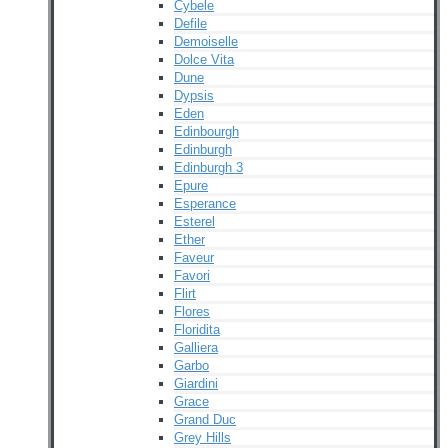
Cybele
Defile
Demoiselle
Dolce Vita
Dune
Dypsis
Eden
Edinbourgh
Edinburgh
Edinburgh 3
Epure
Esperance
Esterel
Ether
Faveur
Favori
Flirt
Flores
Floridita
Galliera
Garbo
Giardini
Grace
Grand Duc
Grey Hills