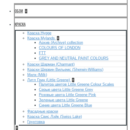
ОБОИ
+
КРАСКА
Краска Hygge
Краска Mylands
+
Архив (Archive) collection
COLOURS OF LONDON
FTT
GREY AND NEUTRAL PAINT COLOURS
Краски Шарман (Charmant)
Краски Шервин Вильемс (Sherwin-Williams)
Милк (Milk)
Литл Грин (Little Greene)
+
Палитра цветов Little Greene Colour Scales
Серые цвета Little Greene Grey
Розовые цвета Little Greene Pink
Зеленые цвета Little Greene
Синие цвета Little Greene Blue
Фасадные краски
Краска Свис Лэйк (Swiss Lake)
Грунтовка
+