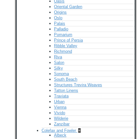
Oasis
Oriental Garden
Origins
Oslo
Palais
Palladio
Pomarium
Prince of Persia
Ribble Valley
Richmond
Riva
Salon
Silky
Sonoma
South Beach
Structures Trevira Weaves
Tatton Linens
Traviata
Urban
Vienna
Vivido
Wilderie
Zanzibar
Colefax and Fowler
+
Albeck