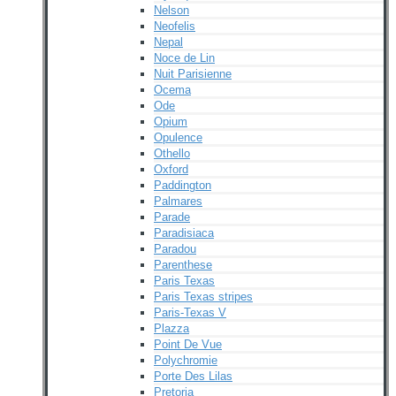
Nelson
Neofelis
Nepal
Noce de Lin
Nuit Parisienne
Ocema
Ode
Opium
Opulence
Othello
Oxford
Paddington
Palmares
Parade
Paradisiaca
Paradou
Parenthese
Paris Texas
Paris Texas stripes
Paris-Texas V
Plazza
Point De Vue
Polychromie
Porte Des Lilas
Pretoria