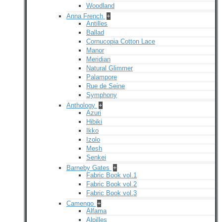
Woodland
Anna French
+
Antilles
Ballad
Cornucopia Cotton Lace
Manor
Meridian
Natural Glimmer
Palampore
Rue de Seine
Symphony
Anthology
+
Azuri
Hibiki
Ikko
Izolo
Mesh
Senkei
Barneby Gates
+
Fabric Book vol.1
Fabric Book vol.2
Fabric Book vol.3
Camengo
+
Alfama
Alpilles