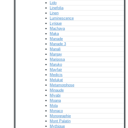
Lido
Linefolia
Linen
Luminescence
Lyrique
Machaya
Maka
Manade
Manade 3
Manali
Margay
Mariposa
Maruko
Mayfair
Medicis
Melukat
Metamorphose
Minaude
Miyabi
Moana
Mola
Monaco
Monographie
Mont Palatin
Mythique