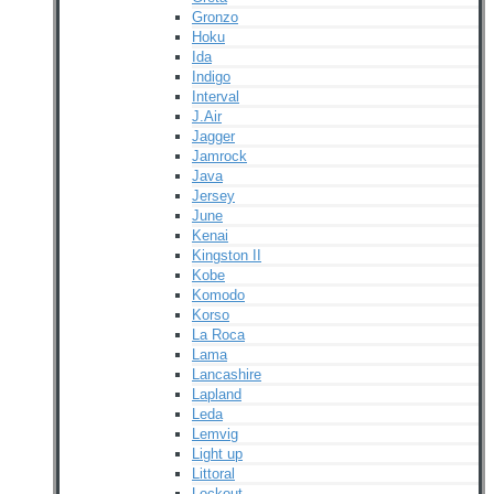
Gronzo
Hoku
Ida
Indigo
Interval
J.Air
Jagger
Jamrock
Java
Jersey
June
Kenai
Kingston II
Kobe
Komodo
Korso
La Roca
Lama
Lancashire
Lapland
Leda
Lemvig
Light up
Littoral
Lockout