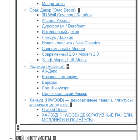
Мавритания
Орак Декор (Orac Decor)
+
3D Wall Covering / 3д обои
Аксен / Axxent
Дурофолам / Durofoam
Интерьерный декор
Люксус / Luxxus
Новая классика / New Classics
Современный / Modern
Современный 2.0 / Modern 2.0
Ульф Мориц / Ulf Moritz
Родекор (RoDecor)
+
Ар-Деко
Базовая коллекция
Барокко
Сад Шинуазри
Царскосельский Рококо
Хайвуд (HIWOOD) — декоративные панели, плинтусы,
карнизы и молдинги
+
Hiwood Decor
ХАЙВУД (HIWOOD) ДЕКОРАТИВНЫЕ ПАНЕЛИ,
МОЛДИНГИ И ПЛИНТУСЫ
+
КЛЕЙ | ИНСТРУМЕНТЫ
+