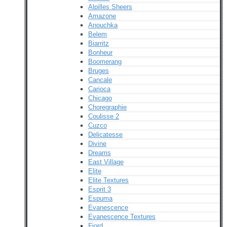
Alpilles Sheers
Amazone
Anouchka
Belem
Biarritz
Bonheur
Boomerang
Bruges
Cancale
Carioca
Chicago
Choregraphie
Coulisse 2
Cuzco
Delicatesse
Divine
Dreams
East Village
Elite
Elite Textures
Esprit 3
Espuma
Evanescence
Evanescence Textures
Fjord