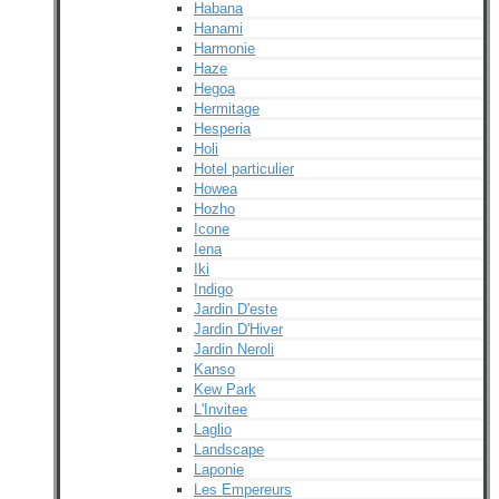
Habana
Hanami
Harmonie
Haze
Hegoa
Hermitage
Hesperia
Holi
Hotel particulier
Howea
Hozho
Icone
Iena
Iki
Indigo
Jardin D'este
Jardin D'Hiver
Jardin Neroli
Kanso
Kew Park
L'Invitee
Laglio
Landscape
Laponie
Les Empereurs