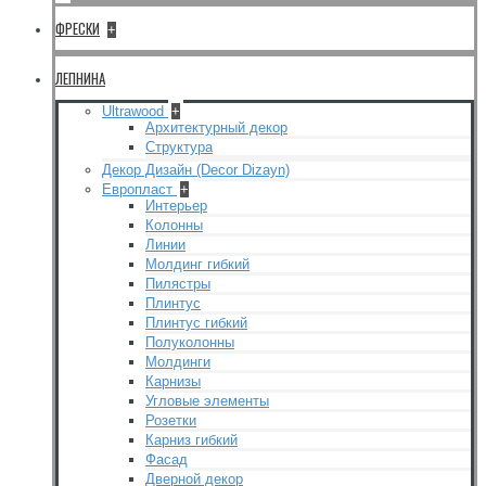
ФРЕСКИ
+
ЛЕПНИНА
Ultrawood
+
Архитектурный декор
Структура
Декор Дизайн (Decor Dizayn)
Европласт
+
Интерьер
Колонны
Линии
Молдинг гибкий
Пилястры
Плинтус
Плинтус гибкий
Полуколонны
Молдинги
Карнизы
Угловые элементы
Розетки
Карниз гибкий
Фасад
Дверной декор