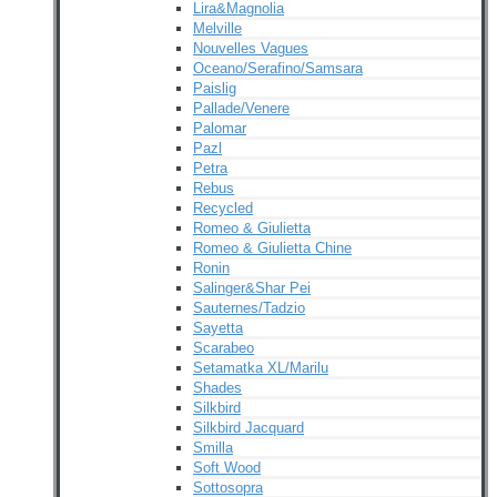
Lira&Magnolia
Melville
Nouvelles Vagues
Oceano/Serafino/Samsara
Paislig
Pallade/Venere
Palomar
Pazl
Petra
Rebus
Recycled
Romeo & Giulietta
Romeo & Giulietta Chine
Ronin
Salinger&Shar Pei
Sauternes/Tadzio
Sayetta
Scarabeo
Setamatka XL/Marilu
Shades
Silkbird
Silkbird Jacquard
Smilla
Soft Wood
Sottosopra