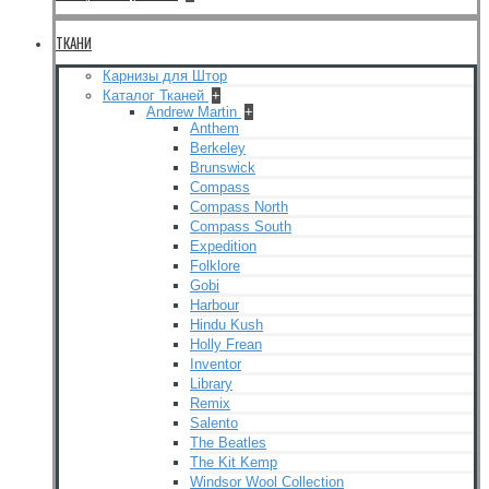
ТКАНИ
Карнизы для Штор
Каталог Тканей
+
Andrew Martin
+
Anthem
Berkeley
Brunswick
Compass
Compass North
Compass South
Expedition
Folklore
Gobi
Harbour
Hindu Kush
Holly Frean
Inventor
Library
Remix
Salento
The Beatles
The Kit Kemp
Windsor Wool Collection