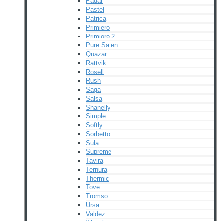
Padar
Pastel
Patrica
Primiero
Primiero 2
Pure Saten
Quazar
Rattvik
Rosell
Rush
Saga
Salsa
Shanelly
Simple
Softly
Sorbetto
Sula
Supreme
Tavira
Ternura
Thermic
Tove
Tromso
Ursa
Valdez