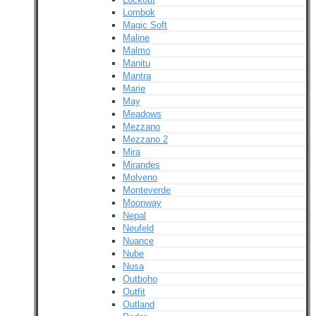
Lombok
Magic Soft
Maline
Malmo
Manitu
Mantra
Marie
May
Meadows
Mezzano
Mezzano 2
Mira
Mirandes
Molveno
Monteverde
Moonway
Nepal
Neufeld
Nuance
Nube
Nusa
Outboho
Outfit
Outland