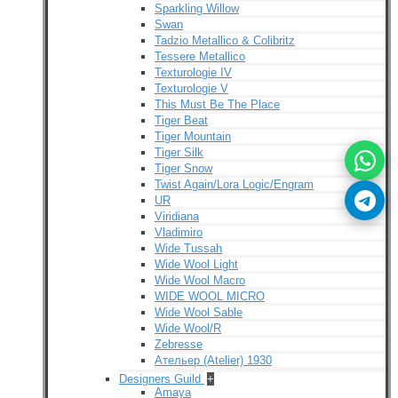
Sparkling Willow
Swan
Tadzio Metallico & Colibritz
Tessere Metallico
Texturologie IV
Texturologie V
This Must Be The Place
Tiger Beat
Tiger Mountain
Tiger Silk
Tiger Snow
Twist Again/Lora Logic/Engram
UR
Viridiana
Vladimiro
Wide Tussah
Wide Wool Light
Wide Wool Macro
WIDE WOOL MICRO
Wide Wool Sable
Wide Wool/R
Zebresse
Ательер (Atelier) 1930
Designers Guild
+
Amaya