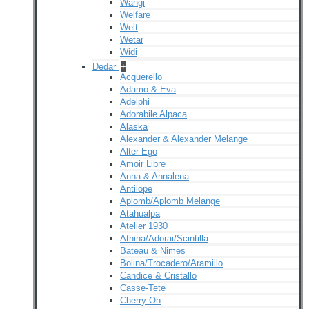
Wangi
Welfare
Welt
Wetar
Widi
Dedar
+
Acquerello
Adamo & Eva
Adelphi
Adorabile Alpaca
Alaska
Alexander & Alexander Melange
Alter Ego
Amoir Libre
Anna & Annalena
Antilope
Aplomb/Aplomb Melange
Atahualpa
Atelier 1930
Athina/Adorai/Scintilla
Bateau & Nimes
Bolina/Trocadero/Aramillo
Candice & Cristallo
Casse-Tete
Cherry Oh