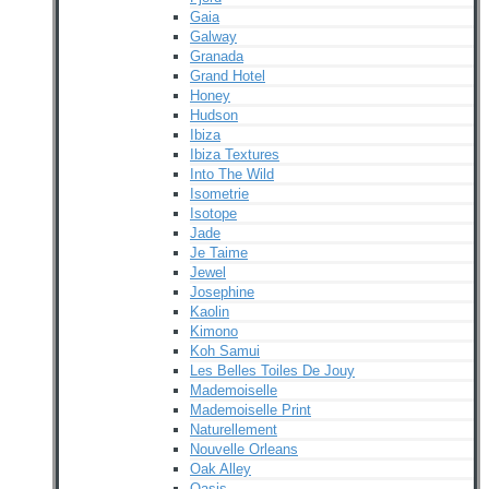
Gaia
Galway
Granada
Grand Hotel
Honey
Hudson
Ibiza
Ibiza Textures
Into The Wild
Isometrie
Isotope
Jade
Je Taime
Jewel
Josephine
Kaolin
Kimono
Koh Samui
Les Belles Toiles De Jouy
Mademoiselle
Mademoiselle Print
Naturellement
Nouvelle Orleans
Oak Alley
Oasis