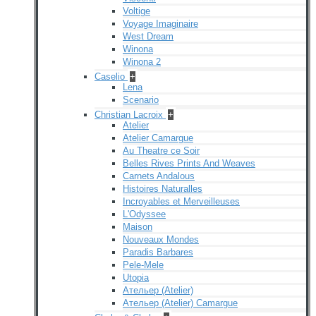
Voltige
Voyage Imaginaire
West Dream
Winona
Winona 2
Caselio
+
Lena
Scenario
Christian Lacroix
+
Atelier
Atelier Camargue
Au Theatre ce Soir
Belles Rives Prints And Weaves
Carnets Andalous
Histoires Naturalles
Incroyables et Merveilleuses
L'Odyssee
Maison
Nouveaux Mondes
Paradis Barbares
Pele-Mele
Utopia
Ательер (Atelier)
Ательер (Atelier) Camargue