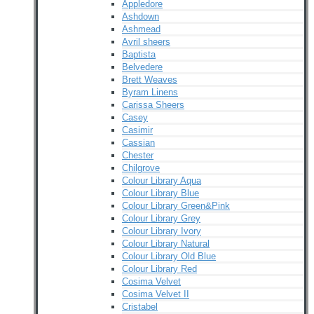
Appledore
Ashdown
Ashmead
Avril sheers
Baptista
Belvedere
Brett Weaves
Byram Linens
Carissa Sheers
Casey
Casimir
Cassian
Chester
Chilgrove
Colour Library Aqua
Colour Library Blue
Colour Library Green&Pink
Colour Library Grey
Colour Library Ivory
Colour Library Natural
Colour Library Old Blue
Colour Library Red
Cosima Velvet
Cosima Velvet II
Cristabel