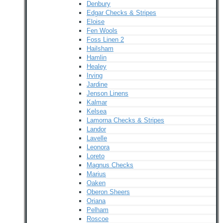
Denbury
Edgar Checks & Stripes
Eloise
Fen Wools
Foss Linen 2
Hailsham
Hamlin
Healey
Irving
Jardine
Jenson Linens
Kalmar
Kelsea
Lamorna Checks & Stripes
Landor
Lavelle
Leonora
Loreto
Magnus Checks
Marius
Oaken
Oberon Sheers
Oriana
Pelham
Roscoe