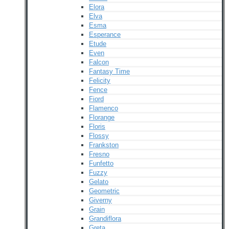
Elora
Elva
Esma
Esperance
Etude
Even
Falcon
Fantasy Time
Felicity
Fence
Fiord
Flamenco
Florange
Floris
Flossy
Frankston
Fresno
Funfetto
Fuzzy
Gelato
Geometric
Giverny
Grain
Grandiflora
Greta