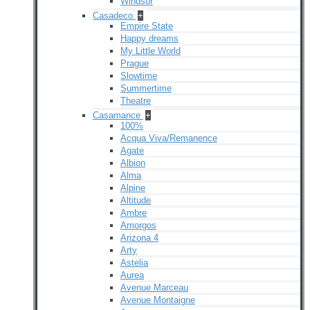
Windsor
Casadeco
+
Empire State
Happy dreams
My Little World
Prague
Slowtime
Summertime
Theatre
Casamance
+
100%
Acqua Viva/Remanence
Agate
Albion
Alma
Alpine
Altitude
Ambre
Amorgos
Arizona 4
Arty
Astelia
Aurea
Avenue Marceau
Avenue Montaigne