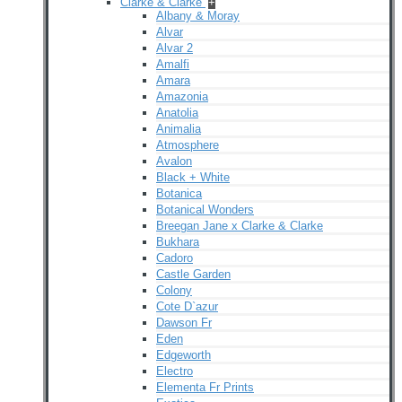
Clarke & Clarke
+
Albany & Moray
Alvar
Alvar 2
Amalfi
Amara
Amazonia
Anatolia
Animalia
Atmosphere
Avalon
Black + White
Botanica
Botanical Wonders
Breegan Jane x Clarke & Clarke
Bukhara
Cadoro
Castle Garden
Colony
Cote D`azur
Dawson Fr
Eden
Edgeworth
Electro
Elementa Fr Prints