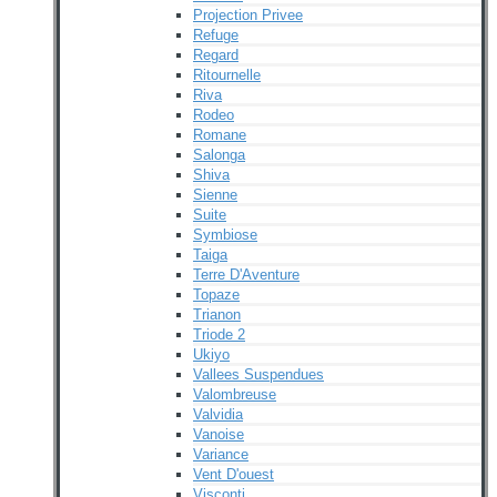
Projection Privee
Refuge
Regard
Ritournelle
Riva
Rodeo
Romane
Salonga
Shiva
Sienne
Suite
Symbiose
Taiga
Terre D'Aventure
Topaze
Trianon
Triode 2
Ukiyo
Vallees Suspendues
Valombreuse
Valvidia
Vanoise
Variance
Vent D'ouest
Visconti