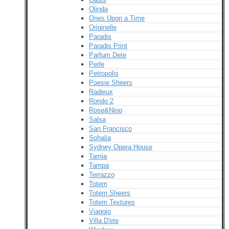
Olinda
Ones Upon a Time
Originelle
Paradis
Paradis Print
Parfum Dete
Perle
Petropolis
Poesie Sheers
Radieux
Rondo 2
Rose&Nino
Salsa
San Francisco
Sohalia
Sydney Opera House
Tamia
Tampa
Terrazzo
Totem
Totem Sheers
Totem Textures
Viaggio
Villa D'ete