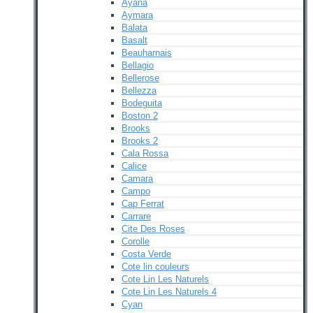
Ayana
Aymara
Balata
Basalt
Beauharnais
Bellagio
Bellerose
Bellezza
Bodeguita
Boston 2
Brooks
Brooks 2
Cala Rossa
Calice
Camara
Campo
Cap Ferrat
Carrare
Cite Des Roses
Corolle
Costa Verde
Cote lin couleurs
Cote Lin Les Naturels
Cote Lin Les Naturels 4
Cyan