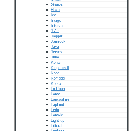
Gronzo
Hoku
Ida
Indigo
Interval
J.Air
Jagger
Jamrock
Java
Jersey
June
Kenai
Kingston II
Kobe
Komodo
Korso
La Roca
Lama
Lancashire
Lapland
Leda
Lemvig
Light up
Littoral
Lockout