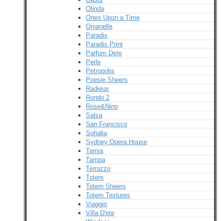
Olinda
Ones Upon a Time
Originelle
Paradis
Paradis Print
Parfum Dete
Perle
Petropolis
Poesie Sheers
Radieux
Rondo 2
Rose&Nino
Salsa
San Francisco
Sohalia
Sydney Opera House
Tamia
Tampa
Terrazzo
Totem
Totem Sheers
Totem Textures
Viaggio
Villa D'ete