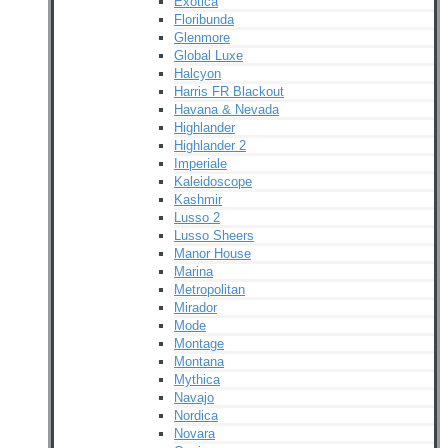
Exotica
Floribunda
Glenmore
Global Luxe
Halcyon
Harris FR Blackout
Havana & Nevada
Highlander
Highlander 2
Imperiale
Kaleidoscope
Kashmir
Lusso 2
Lusso Sheers
Manor House
Marina
Metropolitan
Mirador
Mode
Montage
Montana
Mythica
Navajo
Nordica
Novara