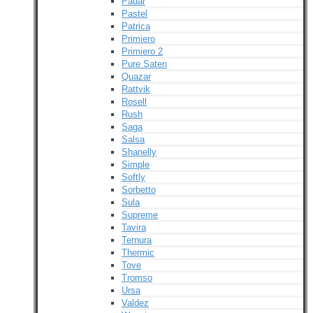
Padar
Pastel
Patrica
Primiero
Primiero 2
Pure Saten
Quazar
Rattvik
Rosell
Rush
Saga
Salsa
Shanelly
Simple
Softly
Sorbetto
Sula
Supreme
Tavira
Ternura
Thermic
Tove
Tromso
Ursa
Valdez