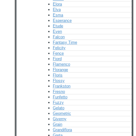
Elora
Elva
Esma
Esperance
Etude
Even
Falcon
Fantasy Time
Felicity
Fence
Fiord
Flamenco
Florange
Floris
Flossy
Frankston
Fresno
Funfetto
Fuzzy
Gelato
Geometric
Giverny
Grain
Grandiflora
Greta