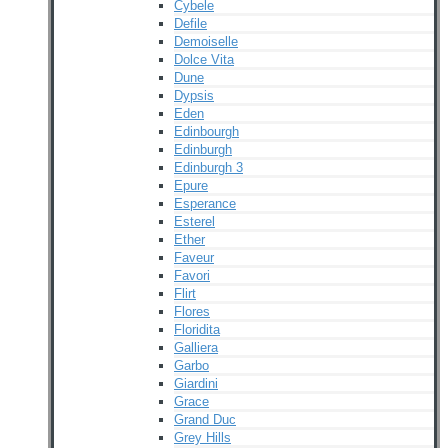
Cybele
Defile
Demoiselle
Dolce Vita
Dune
Dypsis
Eden
Edinbourgh
Edinburgh
Edinburgh 3
Epure
Esperance
Esterel
Ether
Faveur
Favori
Flirt
Flores
Floridita
Galliera
Garbo
Giardini
Grace
Grand Duc
Grey Hills