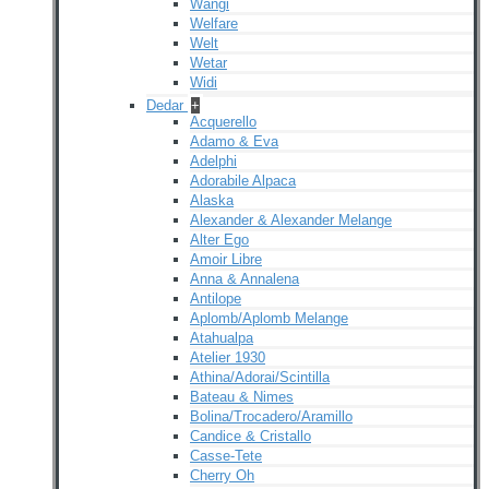
Wangi
Welfare
Welt
Wetar
Widi
Dedar
+
Acquerello
Adamo & Eva
Adelphi
Adorabile Alpaca
Alaska
Alexander & Alexander Melange
Alter Ego
Amoir Libre
Anna & Annalena
Antilope
Aplomb/Aplomb Melange
Atahualpa
Atelier 1930
Athina/Adorai/Scintilla
Bateau & Nimes
Bolina/Trocadero/Aramillo
Candice & Cristallo
Casse-Tete
Cherry Oh