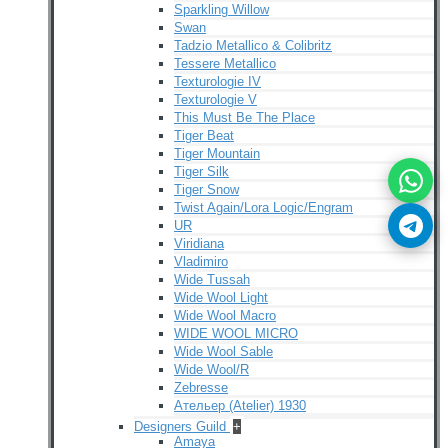
Sparkling Willow
Swan
Tadzio Metallico & Colibritz
Tessere Metallico
Texturologie IV
Texturologie V
This Must Be The Place
Tiger Beat
Tiger Mountain
Tiger Silk
Tiger Snow
Twist Again/Lora Logic/Engram
UR
Viridiana
Vladimiro
Wide Tussah
Wide Wool Light
Wide Wool Macro
WIDE WOOL MICRO
Wide Wool Sable
Wide Wool/R
Zebresse
Ательер (Atelier) 1930
Designers Guild
+
Amaya