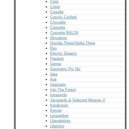
Cielo
Cobra
Coquille
Cosmic Confetti
Crocodile
Croisette
Croisette BALZA
Dimodong
Drusilla Three/Sibilla Three
Duo
Electric Dreams
Flaubert
Genoa
Geometric Pic Nic
Idea
Ikat
Intarsiato
Into The Forest
Intraverdo
Jacquards & Selected Weaves II
Karakorum
Kievan
Leopardine
Liberabirinto
Libertino