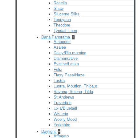
Rosella
Shaw
Slucerne Silks
Tennyson
Theodore
Tyndall Linen
Dana Panorama
+
Amandes
Azalea
Daisy/Rio morning
Diamond/Eve
Eveline/Latika
Feliz
Flaxy Pass/Haze
Lustra
Lustra, Moutlon, Thibaut
Ravana, Selena, Tilda
St.Andrews
Travertine
Uxia/Bluebell
Wisteria
Woolly Mood
Yorkshire
Daylight
+
Affogato