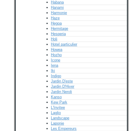
Habana
Hanami
Harmonie
Haze
Hegoa
Hermitage
Hesperia
Holi
Hotel particulier
Howea
Hozho
Icone
Iena
Iki
Indigo
Jardin D'este
Jardin D'Hiver
Jardin Neroli
Kanso
Kew Park
L'Invitee
Laglio
Landscape
Laponie
Les Empereurs