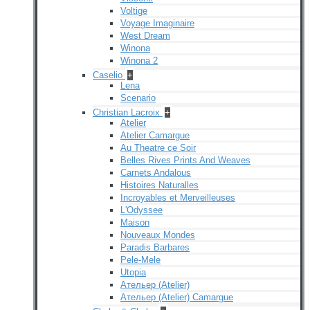
Voltige
Voyage Imaginaire
West Dream
Winona
Winona 2
Caselio
+
Lena
Scenario
Christian Lacroix
+
Atelier
Atelier Camargue
Au Theatre ce Soir
Belles Rives Prints And Weaves
Carnets Andalous
Histoires Naturalles
Incroyables et Merveilleuses
L'Odyssee
Maison
Nouveaux Mondes
Paradis Barbares
Pele-Mele
Utopia
Ательер (Atelier)
Ательер (Atelier) Camargue