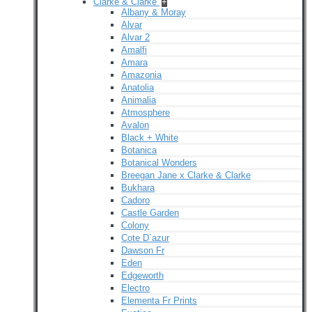
Clarke & Clarke
+
Albany & Moray
Alvar
Alvar 2
Amalfi
Amara
Amazonia
Anatolia
Animalia
Atmosphere
Avalon
Black + White
Botanica
Botanical Wonders
Breegan Jane x Clarke & Clarke
Bukhara
Cadoro
Castle Garden
Colony
Cote D`azur
Dawson Fr
Eden
Edgeworth
Electro
Elementa Fr Prints