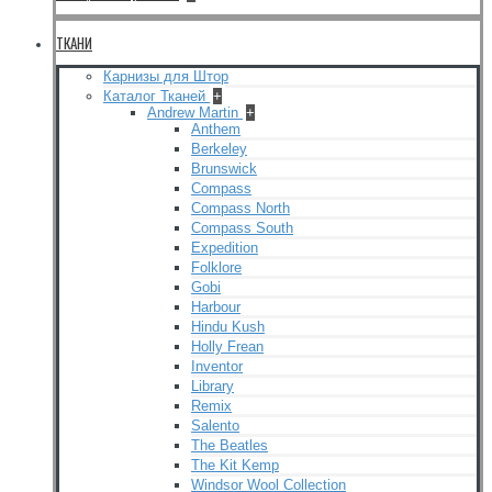
ТКАНИ
Карнизы для Штор
Каталог Тканей
+
Andrew Martin
+
Anthem
Berkeley
Brunswick
Compass
Compass North
Compass South
Expedition
Folklore
Gobi
Harbour
Hindu Kush
Holly Frean
Inventor
Library
Remix
Salento
The Beatles
The Kit Kemp
Windsor Wool Collection