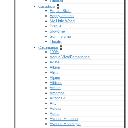
Windsor
Casadeco
+
Empire State
Happy dreams
My Little World
Prague
Slowtime
Summertime
Theatre
Casamance
+
100%
Acqua Viva/Remanence
Agate
Albion
Alma
Alpine
Altitude
Ambre
Amorgos
Arizona 4
Arty
Astelia
Aurea
Avenue Marceau
Avenue Montaigne