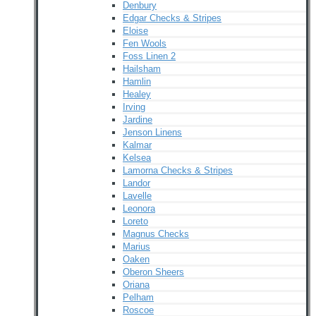
Denbury
Edgar Checks & Stripes
Eloise
Fen Wools
Foss Linen 2
Hailsham
Hamlin
Healey
Irving
Jardine
Jenson Linens
Kalmar
Kelsea
Lamorna Checks & Stripes
Landor
Lavelle
Leonora
Loreto
Magnus Checks
Marius
Oaken
Oberon Sheers
Oriana
Pelham
Roscoe