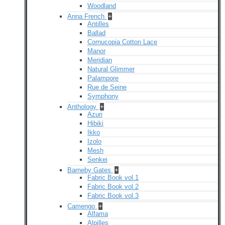
Woodland
Anna French
+
Antilles
Ballad
Cornucopia Cotton Lace
Manor
Meridian
Natural Glimmer
Palampore
Rue de Seine
Symphony
Anthology
+
Azuri
Hibiki
Ikko
Izolo
Mesh
Senkei
Barneby Gates
+
Fabric Book vol.1
Fabric Book vol.2
Fabric Book vol.3
Camengo
+
Alfama
Alpilles