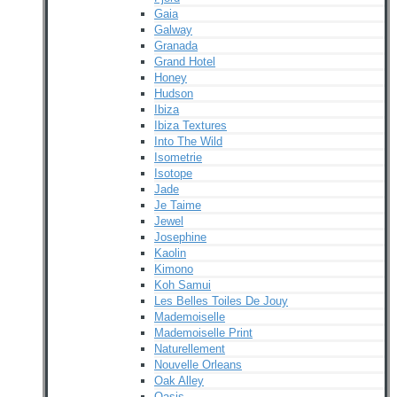
Gaia
Galway
Granada
Grand Hotel
Honey
Hudson
Ibiza
Ibiza Textures
Into The Wild
Isometrie
Isotope
Jade
Je Taime
Jewel
Josephine
Kaolin
Kimono
Koh Samui
Les Belles Toiles De Jouy
Mademoiselle
Mademoiselle Print
Naturellement
Nouvelle Orleans
Oak Alley
Oasis