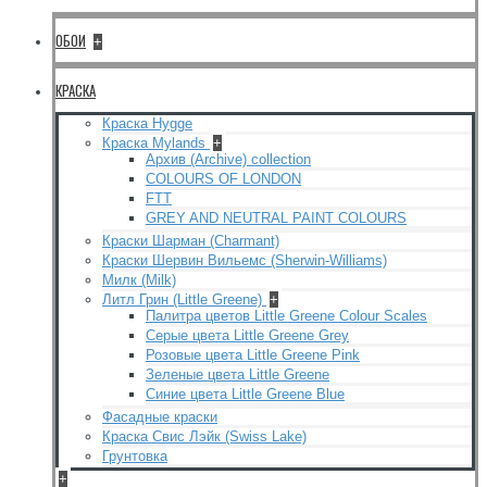
ОБОИ
+
КРАСКА
Краска Hygge
Краска Mylands
+
Архив (Archive) collection
COLOURS OF LONDON
FTT
GREY AND NEUTRAL PAINT COLOURS
Краски Шарман (Charmant)
Краски Шервин Вильемс (Sherwin-Williams)
Милк (Milk)
Литл Грин (Little Greene)
+
Палитра цветов Little Greene Colour Scales
Серые цвета Little Greene Grey
Розовые цвета Little Greene Pink
Зеленые цвета Little Greene
Синие цвета Little Greene Blue
Фасадные краски
Краска Свис Лэйк (Swiss Lake)
Грунтовка
+