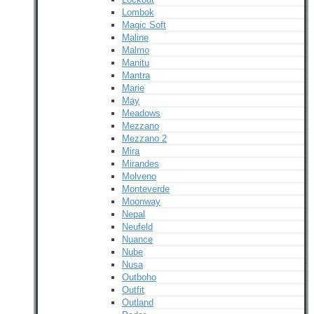
Lombok
Magic Soft
Maline
Malmo
Manitu
Mantra
Marie
May
Meadows
Mezzano
Mezzano 2
Mira
Mirandes
Molveno
Monteverde
Moonway
Nepal
Neufeld
Nuance
Nube
Nusa
Outboho
Outfit
Outland