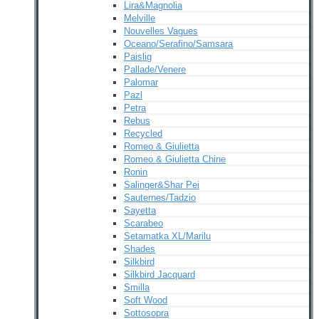
Lira&Magnolia
Melville
Nouvelles Vagues
Oceano/Serafino/Samsara
Paislig
Pallade/Venere
Palomar
Pazl
Petra
Rebus
Recycled
Romeo & Giulietta
Romeo & Giulietta Chine
Ronin
Salinger&Shar Pei
Sauternes/Tadzio
Sayetta
Scarabeo
Setamatka XL/Marilu
Shades
Silkbird
Silkbird Jacquard
Smilla
Soft Wood
Sottosopra