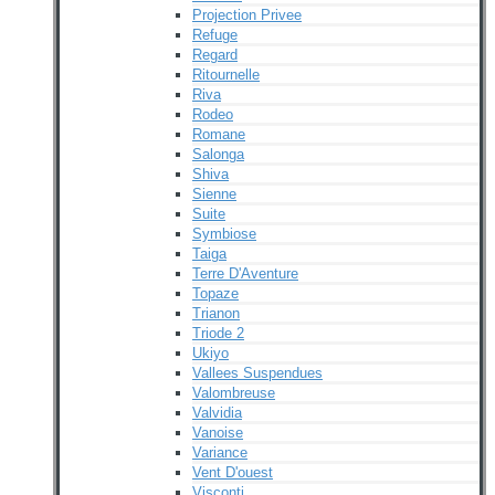
Projection Privee
Refuge
Regard
Ritournelle
Riva
Rodeo
Romane
Salonga
Shiva
Sienne
Suite
Symbiose
Taiga
Terre D'Aventure
Topaze
Trianon
Triode 2
Ukiyo
Vallees Suspendues
Valombreuse
Valvidia
Vanoise
Variance
Vent D'ouest
Visconti