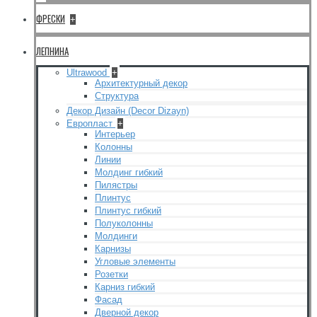
ФРЕСКИ
+
ЛЕПНИНА
Ultrawood
+
Архитектурный декор
Структура
Декор Дизайн (Decor Dizayn)
Европласт
+
Интерьер
Колонны
Линии
Молдинг гибкий
Пилястры
Плинтус
Плинтус гибкий
Полуколонны
Молдинги
Карнизы
Угловые элементы
Розетки
Карниз гибкий
Фасад
Дверной декор