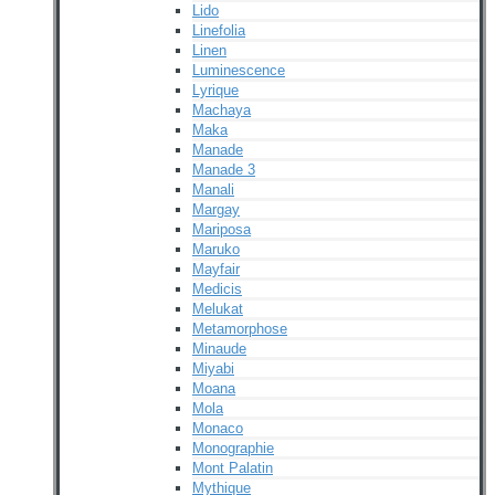
Lido
Linefolia
Linen
Luminescence
Lyrique
Machaya
Maka
Manade
Manade 3
Manali
Margay
Mariposa
Maruko
Mayfair
Medicis
Melukat
Metamorphose
Minaude
Miyabi
Moana
Mola
Monaco
Monographie
Mont Palatin
Mythique