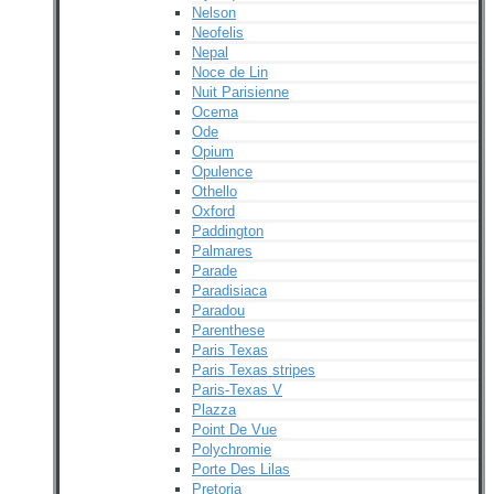
Nelson
Neofelis
Nepal
Noce de Lin
Nuit Parisienne
Ocema
Ode
Opium
Opulence
Othello
Oxford
Paddington
Palmares
Parade
Paradisiaca
Paradou
Parenthese
Paris Texas
Paris Texas stripes
Paris-Texas V
Plazza
Point De Vue
Polychromie
Porte Des Lilas
Pretoria