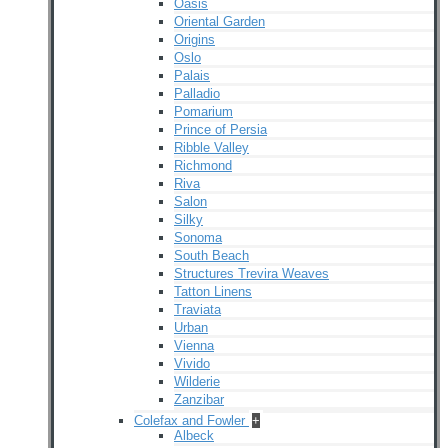
Oasis
Oriental Garden
Origins
Oslo
Palais
Palladio
Pomarium
Prince of Persia
Ribble Valley
Richmond
Riva
Salon
Silky
Sonoma
South Beach
Structures Trevira Weaves
Tatton Linens
Traviata
Urban
Vienna
Vivido
Wilderie
Zanzibar
Colefax and Fowler
+
Albeck