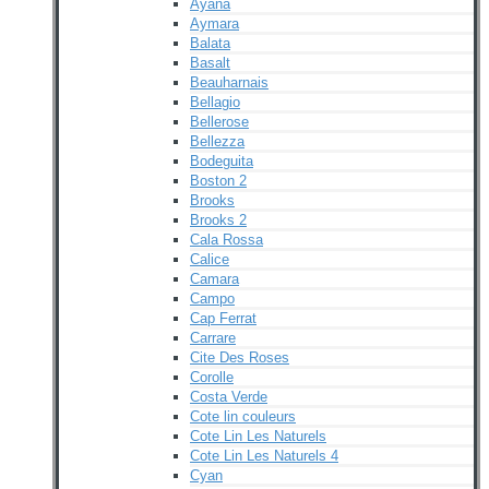
Ayana
Aymara
Balata
Basalt
Beauharnais
Bellagio
Bellerose
Bellezza
Bodeguita
Boston 2
Brooks
Brooks 2
Cala Rossa
Calice
Camara
Campo
Cap Ferrat
Carrare
Cite Des Roses
Corolle
Costa Verde
Cote lin couleurs
Cote Lin Les Naturels
Cote Lin Les Naturels 4
Cyan