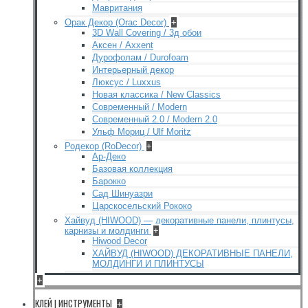
Мавритания
Орак Декор (Orac Decor)
+
3D Wall Covering / 3д обои
Аксен / Axxent
Дурофолам / Durofoam
Интерьерный декор
Люксус / Luxxus
Новая классика / New Classics
Современный / Modern
Современный 2.0 / Modern 2.0
Ульф Мориц / Ulf Moritz
Родекор (RoDecor)
+
Ар-Деко
Базовая коллекция
Барокко
Сад Шинуазри
Царскосельский Рококо
Хайвуд (HIWOOD) — декоративные панели, плинтусы,
карнизы и молдинги
+
Hiwood Decor
ХАЙВУД (HIWOOD) ДЕКОРАТИВНЫЕ ПАНЕЛИ,
МОЛДИНГИ И ПЛИНТУСЫ
+
КЛЕЙ | ИНСТРУМЕНТЫ
+