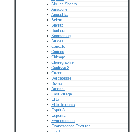
Alpilles Sheers
Amazone
Anouchka
Belem
Biarritz
Bonheur
Boomerang
Bruges
Cancale
Carioca
Chicago
Choregraphie
Coulisse 2
Cuzco
Delicatesse
Divine
Dreams
East Village
Elite
Elite Textures
Esprit 3
Espuma
Evanescence
Evanescence Textures
Fjord