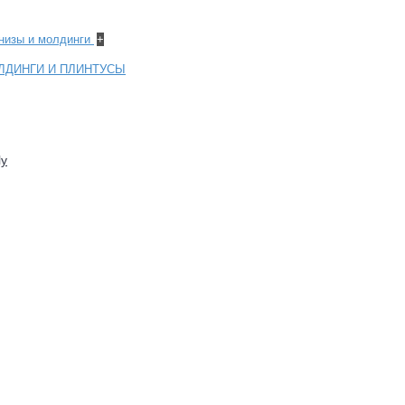
рнизы и молдинги
+
ЛДИНГИ И ПЛИНТУСЫ
ly