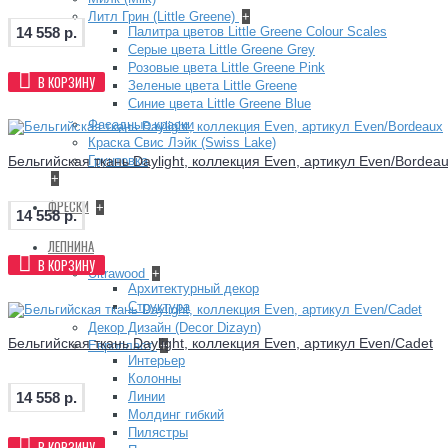
Литл Грин (Little Greene)
+
Палитра цветов Little Greene Colour Scales
14 558 р.
Серые цвета Little Greene Grey
Розовые цвета Little Greene Pink
В КОРЗИНУ
Зеленые цвета Little Greene
Синие цвета Little Greene Blue
Фасадные краски
Краска Свис Лэйк (Swiss Lake)
Бельгийская ткань Daylight, коллекция Even, артикул Even/Bordea
Грунтовка
+
ФРЕСКИ
+
14 558 р.
ЛЕПНИНА
В КОРЗИНУ
Ultrawood
+
Архитектурный декор
Структура
Декор Дизайн (Decor Dizayn)
Бельгийская ткань Daylight, коллекция Even, артикул Even/Cadet
Европласт
+
Интерьер
Колонны
Линии
14 558 р.
Молдинг гибкий
Пилястры
В КОРЗИНУ