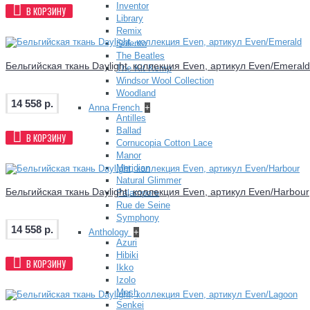
Inventor
В КОРЗИНУ
Library
Remix
Salento
The Beatles
Бельгийская ткань Daylight, коллекция Even, артикул Even/Emerald
The Kit Kemp
Windsor Wool Collection
Woodland
14 558 р.
Anna French
+
Antilles
Ballad
В КОРЗИНУ
Cornucopia Cotton Lace
Manor
Meridian
Natural Glimmer
Бельгийская ткань Daylight, коллекция Even, артикул Even/Harbour
Palampore
Rue de Seine
Symphony
14 558 р.
Anthology
+
Azuri
Hibiki
В КОРЗИНУ
Ikko
Izolo
Mesh
Senkei