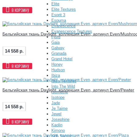
Elite
Elite Textures
В КОРЗИНУ
Esprit 3
Espuma
Evanescence
Evanescence Textures
Бельгийская ткань Daylight, коллекция Even, артикул Even/Mushr
Fjord
Gaia
Galway
14 558 р.
Granada
Grand Hotel
Honey
В КОРЗИНУ
Hudson
Ibiza
Ibiza Textures
Into The Wild
Бельгийская ткань Daylight, коллекция Even, артикул Even/Pewter
Isometrie
Isotope
Jade
14 558 р.
Je Taime
Jewel
Josephine
В КОРЗИНУ
Kaolin
Kimono
Koh Samui