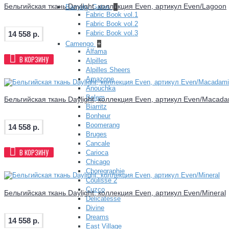
Бельгийская ткань Daylight, коллекция Even, артикул Even/Lagoon
Barneby Gates
+
Fabric Book vol.1
Fabric Book vol.2
Fabric Book vol.3
14 558 р.
Camengo
+
Alfama
В КОРЗИНУ
Alpilles
Alpilles Sheers
Amazone
Anouchka
Belem
Бельгийская ткань Daylight, коллекция Even, артикул Even/Macad
Biarritz
Bonheur
Boomerang
14 558 р.
Bruges
Cancale
В КОРЗИНУ
Carioca
Chicago
Choregraphie
Coulisse 2
Cuzco
Бельгийская ткань Daylight, коллекция Even, артикул Even/Mineral
Delicatesse
Divine
Dreams
14 558 р.
East Village