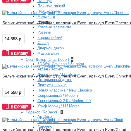
Плинтус
Плинтус гибкий
Полуколонны
Молдинги
Карнизы
Бельгийская ткань Daylight, коллекция Even, артикул Even/Chestnu
Угловые элементы
Розетки
Карниз гибкий
14 558 р.
Фасад
Дверной декор
В КОРЗИНУ
Мавритания
Орак Декор (Orac Decor)
+
3D Wall Covering / 3д обои
Аксен / Axxent
Дурофолам / Durofoam
Бельгийская ткань Daylight, коллекция Even, артикул Even/Chinchil
Интерьерный декор
Люксус / Luxxus
Новая классика / New Classics
14 558 р.
Современный / Modern
Современный 2.0 / Modern 2.0
В КОРЗИНУ
Ульф Мориц / Ulf Moritz
Родекор (RoDecor)
+
Ар-Деко
Базовая коллекция
Барокко
Бельгийская ткань Daylight, коллекция Even, артикул Even/Cloud