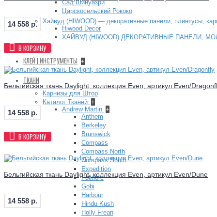
Сад Шинуазри
Царскосельский Рококо
Хайвуд (HIWOOD) — декоративные панели, плинтусы, ка
14 558 р.
Hiwood Decor
ХАЙВУД (HIWOOD) ДЕКОРАТИВНЫЕ ПАНЕЛИ, МО
В КОРЗИНУ
+
КЛЕЙ | ИНСТРУМЕНТЫ
+
ТКАНИ
Бельгийская ткань Daylight, коллекция Even, артикул Even/Dragonf
Карнизы для Штор
Каталог Тканей
+
Andrew Martin
+
14 558 р.
Anthem
Berkeley
Brunswick
В КОРЗИНУ
Compass
Compass North
Compass South
Expedition
Бельгийская ткань Daylight, коллекция Even, артикул Even/Dune
Folklore
Gobi
Harbour
14 558 р.
Hindu Kush
Holly Frean