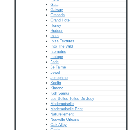
Gaia
Galway
Granada
Grand Hotel
Honey
Hudson
Ibiza
Ibiza Textures
Into The Wild
Isometrie
Isotope
Jade
Je Taime
Jewel
Josephine
Kaolin
Kimono
Koh Samui
Les Belles Toiles De Jouy
Mademoiselle
Mademoiselle Print
Naturellement
Nouvelle Orleans
Oak Alley
Oasis