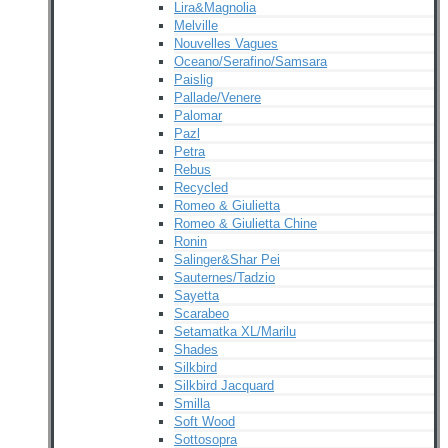
Lira&Magnolia
Melville
Nouvelles Vagues
Oceano/Serafino/Samsara
Paislig
Pallade/Venere
Palomar
Pazl
Petra
Rebus
Recycled
Romeo & Giulietta
Romeo & Giulietta Chine
Ronin
Salinger&Shar Pei
Sauternes/Tadzio
Sayetta
Scarabeo
Setamatka XL/Marilu
Shades
Silkbird
Silkbird Jacquard
Smilla
Soft Wood
Sottosopra