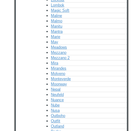
Lombok
Magic Soft
Maline
Malmo
Manitu
Mantra
Marie
May
Meadows
Mezzano
Mezzano 2
Mira
Mirandes
Molveno
Monteverde
Moonway
Nepal
Neufeld
Nuance
Nube
Nusa
Outboho
Outfit
Outland