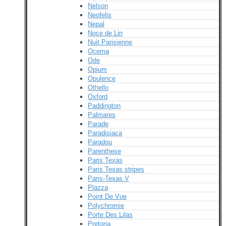
Nelson
Neofelis
Nepal
Noce de Lin
Nuit Parisienne
Ocema
Ode
Opium
Opulence
Othello
Oxford
Paddington
Palmares
Parade
Paradisiaca
Paradou
Parenthese
Paris Texas
Paris Texas stripes
Paris-Texas V
Plazza
Point De Vue
Polychromie
Porte Des Lilas
Pretoria