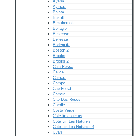
Ayana
Aymara
Balata
Basalt
Beauharnais
Bellagio
Bellerose
Bellezza
Bodeguita
Boston 2
Brooks
Brooks 2
Cala Rossa
Calice
Camara
Campo
Cap Ferrat
Carrare
Cite Des Roses
Corolle
Costa Verde
Cote lin couleurs
Cote Lin Les Naturels
Cote Lin Les Naturels 4
Cyan