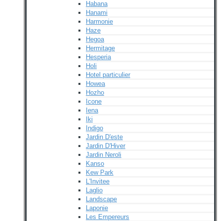
Habana
Hanami
Harmonie
Haze
Hegoa
Hermitage
Hesperia
Holi
Hotel particulier
Howea
Hozho
Icone
Iena
Iki
Indigo
Jardin D'este
Jardin D'Hiver
Jardin Neroli
Kanso
Kew Park
L'Invitee
Laglio
Landscape
Laponie
Les Empereurs