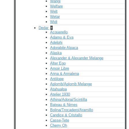
Wangi
Welfare
Welt
Wetar
Widi
Dedar
+
Acquerello
Adamo & Eva
Adelphi
Adorabile Alpaca
Alaska
Alexander & Alexander Melange
Alter Ego
Amoir Libre
Anna & Annalena
Antilope
Aplomb/Aplomb Melange
Atahualpa
Atelier 1930
Athina/Adorai/Scintilla
Bateau & Nimes
Bolina/Trocadero/Aramillo
Candice & Cristallo
Casse-Tete
Cherry Oh