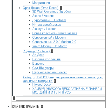
Мавритания
Орак Декор (Orac Decor)
+
3D Wall Covering / 3д обои
Аксен / Axxent
Дурофолам / Durofoam
Интерьерный декор
Люксус / Luxxus
Новая классика / New Classics
Современный / Modern
Современный 2.0 / Modern 2.0
Ульф Мориц / Ulf Moritz
Родекор (RoDecor)
+
Ар-Деко
Базовая коллекция
Барокко
Сад Шинуазри
Царскосельский Рококо
Хайвуд (HIWOOD) — декоративные панели, плинтусы,
карнизы и молдинги
+
Hiwood Decor
ХАЙВУД (HIWOOD) ДЕКОРАТИВНЫЕ ПАНЕЛИ,
МОЛДИНГИ И ПЛИНТУСЫ
+
КЛЕЙ | ИНСТРУМЕНТЫ
+