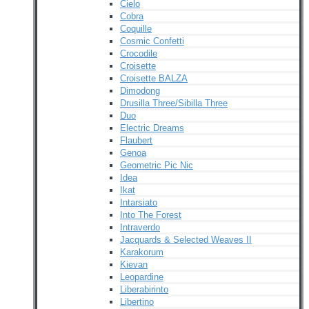
Cielo
Cobra
Coquille
Cosmic Confetti
Crocodile
Croisette
Croisette BALZA
Dimodong
Drusilla Three/Sibilla Three
Duo
Electric Dreams
Flaubert
Genoa
Geometric Pic Nic
Idea
Ikat
Intarsiato
Into The Forest
Intraverdo
Jacquards & Selected Weaves II
Karakorum
Kievan
Leopardine
Liberabirinto
Libertino