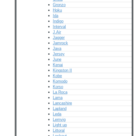
Gronzo
Hoku
Ida
Indigo
Interval
J.Air
Jagger
Jamrock
Java
Jersey
June
Kenai
Kingston II
Kobe
Komodo
Korso
La Roca
Lama
Lancashire
Lapland
Leda
Lemvig
Light up
Littoral
Lockout