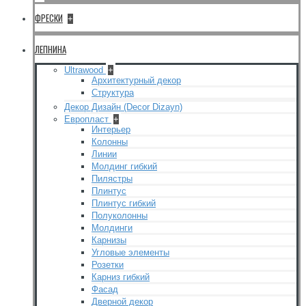
ФРЕСКИ
+
ЛЕПНИНА
Ultrawood
+
Архитектурный декор
Структура
Декор Дизайн (Decor Dizayn)
Европласт
+
Интерьер
Колонны
Линии
Молдинг гибкий
Пилястры
Плинтус
Плинтус гибкий
Полуколонны
Молдинги
Карнизы
Угловые элементы
Розетки
Карниз гибкий
Фасад
Дверной декор