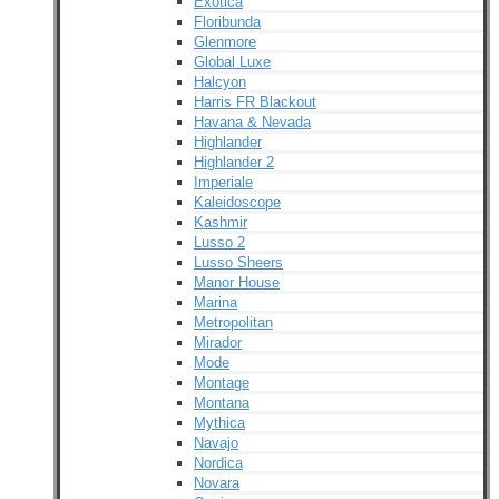
Exotica
Floribunda
Glenmore
Global Luxe
Halcyon
Harris FR Blackout
Havana & Nevada
Highlander
Highlander 2
Imperiale
Kaleidoscope
Kashmir
Lusso 2
Lusso Sheers
Manor House
Marina
Metropolitan
Mirador
Mode
Montage
Montana
Mythica
Navajo
Nordica
Novara