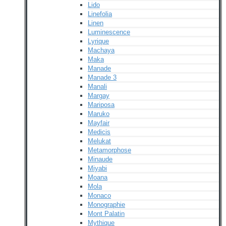
Lido
Linefolia
Linen
Luminescence
Lyrique
Machaya
Maka
Manade
Manade 3
Manali
Margay
Mariposa
Maruko
Mayfair
Medicis
Melukat
Metamorphose
Minaude
Miyabi
Moana
Mola
Monaco
Monographie
Mont Palatin
Mythique