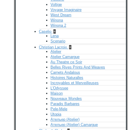
Voltige
Voyage Imaginaire
West Dream
Winona
Winona 2
Caselio
+
Lena
Scenario
Christian Lacroix
+
Atelier
Atelier Camargue
Au Theatre ce Soir
Belles Rives Prints And Weaves
Carnets Andalous
Histoires Naturalles
Incroyables et Merveilleuses
L'Odyssee
Maison
Nouveaux Mondes
Paradis Barbares
Pele-Mele
Utopia
Ательер (Atelier)
Ательер (Atelier) Camargue