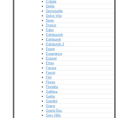
Cybele
Defile
Demoiselle
Dolce Vita
Dune
Dypsis
Eden
Edinbourgh
Edinburgh
Edinburgh 3
Epure
Esperance
Esterel
Ether
Faveur
Favori
Flirt
Flores
Floridita
Galliera
Garbo
Giardini
Grace
Grand Duc
Grey Hills