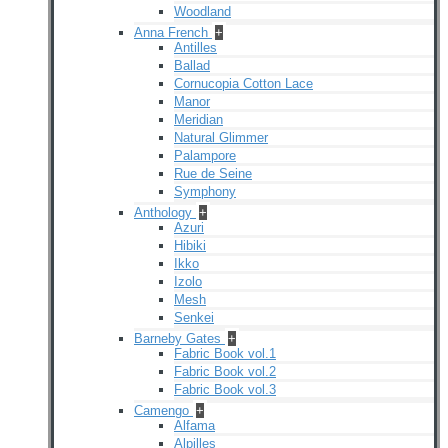
Woodland
Anna French
+
Antilles
Ballad
Cornucopia Cotton Lace
Manor
Meridian
Natural Glimmer
Palampore
Rue de Seine
Symphony
Anthology
+
Azuri
Hibiki
Ikko
Izolo
Mesh
Senkei
Barneby Gates
+
Fabric Book vol.1
Fabric Book vol.2
Fabric Book vol.3
Camengo
+
Alfama
Alpilles