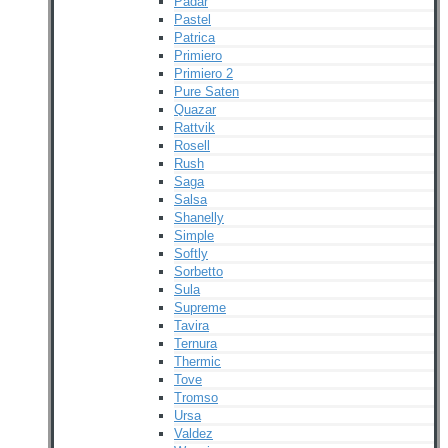
Padar
Pastel
Patrica
Primiero
Primiero 2
Pure Saten
Quazar
Rattvik
Rosell
Rush
Saga
Salsa
Shanelly
Simple
Softly
Sorbetto
Sula
Supreme
Tavira
Ternura
Thermic
Tove
Tromso
Ursa
Valdez