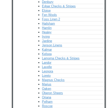
Denbury
Edgar Checks & Stripes
Eloise
Fen Wools
Foss Linen 2
Hailsham
Hamlin
Healey
Irving
Jardine
Jenson Linens
Kalmar
Kelsea
Lamorna Checks & Stripes
Landor
Lavelle
Leonora
Loreto
Magnus Checks
Marius
Oaken
Oberon Sheers
Oriana
Pelham
Roscoe