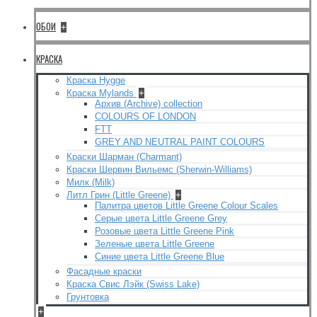
ОБОИ
+
КРАСКА
Краска Hygge
Краска Mylands
+
Архив (Archive) collection
COLOURS OF LONDON
FTT
GREY AND NEUTRAL PAINT COLOURS
Краски Шарман (Charmant)
Краски Шервин Вильемс (Sherwin-Williams)
Милк (Milk)
Литл Грин (Little Greene)
+
Палитра цветов Little Greene Colour Scales
Серые цвета Little Greene Grey
Розовые цвета Little Greene Pink
Зеленые цвета Little Greene
Синие цвета Little Greene Blue
Фасадные краски
Краска Свис Лэйк (Swiss Lake)
Грунтовка
+