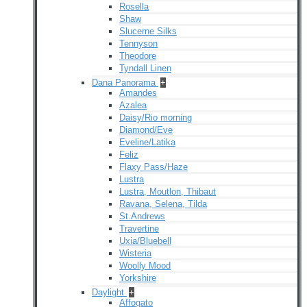
Rosella
Shaw
Slucerne Silks
Tennyson
Theodore
Tyndall Linen
Dana Panorama
+
Amandes
Azalea
Daisy/Rio morning
Diamond/Eve
Eveline/Latika
Feliz
Flaxy Pass/Haze
Lustra
Lustra, Moutlon, Thibaut
Ravana, Selena, Tilda
St.Andrews
Travertine
Uxia/Bluebell
Wisteria
Woolly Mood
Yorkshire
Daylight
+
Affogato