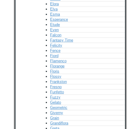
Elora
Elva
Esma
Esperance
Etude
Even
Falcon
Fantasy Time
Felicity
Fence
Fiord
Flamenco
Florange
Floris
Flossy
Frankston
Fresno
Funfetto
Fuzzy
Gelato
Geometric
Giverny
Grain
Grandiflora
Greta