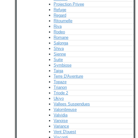
Projection Privee
Refuge
Regard
Ritournelle
Riva
Rodeo
Romane
Salonga
Shiva
Sienne
Suite
Symbiose
Taiga
Terre D'Aventure
Topaze
Trianon
Triode 2
Ukiyo
Vallees Suspendues
Valombreuse
Valvidia
Vanoise
Variance
Vent D'ouest
Visconti