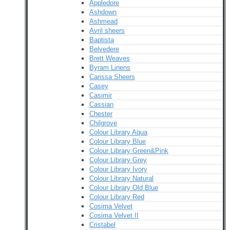
Appledore
Ashdown
Ashmead
Avril sheers
Baptista
Belvedere
Brett Weaves
Byram Linens
Carissa Sheers
Casey
Casimir
Cassian
Chester
Chilgrove
Colour Library Aqua
Colour Library Blue
Colour Library Green&Pink
Colour Library Grey
Colour Library Ivory
Colour Library Natural
Colour Library Old Blue
Colour Library Red
Cosima Velvet
Cosima Velvet II
Cristabel