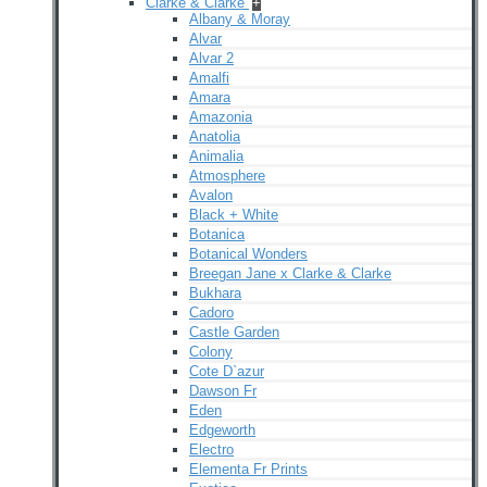
Clarke & Clarke
+
Albany & Moray
Alvar
Alvar 2
Amalfi
Amara
Amazonia
Anatolia
Animalia
Atmosphere
Avalon
Black + White
Botanica
Botanical Wonders
Breegan Jane x Clarke & Clarke
Bukhara
Cadoro
Castle Garden
Colony
Cote D`azur
Dawson Fr
Eden
Edgeworth
Electro
Elementa Fr Prints