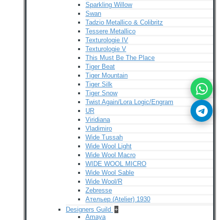
Sparkling Willow
Swan
Tadzio Metallico & Colibritz
Tessere Metallico
Texturologie IV
Texturologie V
This Must Be The Place
Tiger Beat
Tiger Mountain
Tiger Silk
Tiger Snow
Twist Again/Lora Logic/Engram
UR
Viridiana
Vladimiro
Wide Tussah
Wide Wool Light
Wide Wool Macro
WIDE WOOL MICRO
Wide Wool Sable
Wide Wool/R
Zebresse
Ательер (Atelier) 1930
Designers Guild
+
Amaya