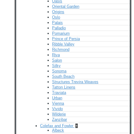
Oasis
Oriental Garden
Origins
Oslo
Palais
Palladio
Pomarium
Prince of Persia
Ribble Valley
Richmond
Riva
Salon
Silky
Sonoma
South Beach
Structures Trevira Weaves
Tatton Linens
Traviata
Urban
Vienna
Vivido
Wilderie
Zanzibar
Colefax and Fowler
+
Albeck