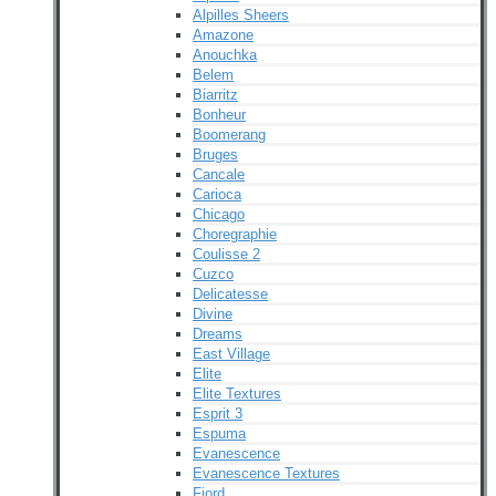
Alpilles Sheers
Amazone
Anouchka
Belem
Biarritz
Bonheur
Boomerang
Bruges
Cancale
Carioca
Chicago
Choregraphie
Coulisse 2
Cuzco
Delicatesse
Divine
Dreams
East Village
Elite
Elite Textures
Esprit 3
Espuma
Evanescence
Evanescence Textures
Fjord