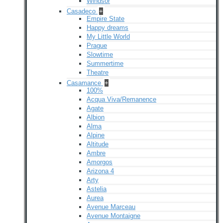
Windsor
Casadeco
+
Empire State
Happy dreams
My Little World
Prague
Slowtime
Summertime
Theatre
Casamance
+
100%
Acqua Viva/Remanence
Agate
Albion
Alma
Alpine
Altitude
Ambre
Amorgos
Arizona 4
Arty
Astelia
Aurea
Avenue Marceau
Avenue Montaigne