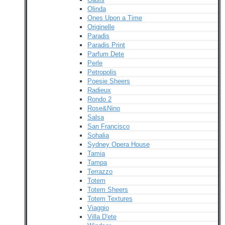
Olinda
Ones Upon a Time
Originelle
Paradis
Paradis Print
Parfum Dete
Perle
Petropolis
Poesie Sheers
Radieux
Rondo 2
Rose&Nino
Salsa
San Francisco
Sohalia
Sydney Opera House
Tamia
Tampa
Terrazzo
Totem
Totem Sheers
Totem Textures
Viaggio
Villa D'ete