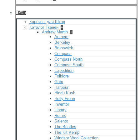
ТКАНИ
Карнизы для Штор
Каталог Тканей
+
Andrew Martin
+
Anthem
Berkeley
Brunswick
Compass
Compass North
Compass South
Expedition
Folklore
Gobi
Harbour
Hindu Kush
Holly Frean
Inventor
Library
Remix
Salento
The Beatles
The Kit Kemp
Windsor Wool Collection