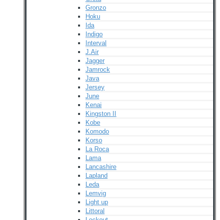
Gronzo
Hoku
Ida
Indigo
Interval
J.Air
Jagger
Jamrock
Java
Jersey
June
Kenai
Kingston II
Kobe
Komodo
Korso
La Roca
Lama
Lancashire
Lapland
Leda
Lemvig
Light up
Littoral
Lockout