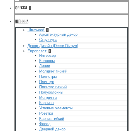
ФРЕСКИ
+
ЛЕПНИНА
Ultrawood
+
Архитектурный декор
Структура
Декор Дизайн (Decor Dizayn)
Европласт
+
Интерьер
Колонны
Линии
Молдинг гибкий
Пилястры
Плинтус
Плинтус гибкий
Полуколонны
Молдинги
Карнизы
Угловые элементы
Розетки
Карниз гибкий
Фасад
Дверной декор