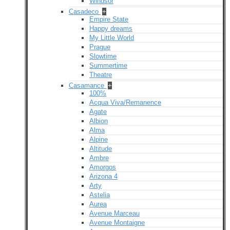
Windsor
Casadeco
+
Empire State
Happy dreams
My Little World
Prague
Slowtime
Summertime
Theatre
Casamance
+
100%
Acqua Viva/Remanence
Agate
Albion
Alma
Alpine
Altitude
Ambre
Amorgos
Arizona 4
Arty
Astelia
Aurea
Avenue Marceau
Avenue Montaigne