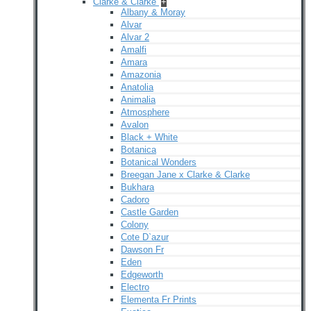
Clarke & Clarke
+
Albany & Moray
Alvar
Alvar 2
Amalfi
Amara
Amazonia
Anatolia
Animalia
Atmosphere
Avalon
Black + White
Botanica
Botanical Wonders
Breegan Jane x Clarke & Clarke
Bukhara
Cadoro
Castle Garden
Colony
Cote D`azur
Dawson Fr
Eden
Edgeworth
Electro
Elementa Fr Prints