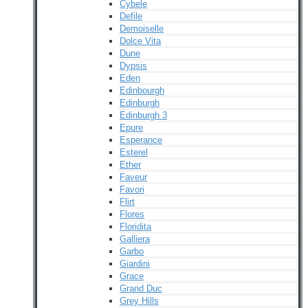
Cybele
Defile
Demoiselle
Dolce Vita
Dune
Dypsis
Eden
Edinbourgh
Edinburgh
Edinburgh 3
Epure
Esperance
Esterel
Ether
Faveur
Favori
Flirt
Flores
Floridita
Galliera
Garbo
Giardini
Grace
Grand Duc
Grey Hills