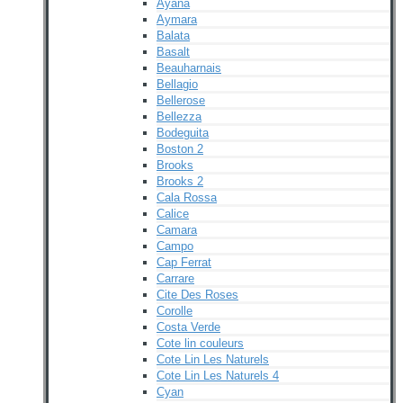
Ayana
Aymara
Balata
Basalt
Beauharnais
Bellagio
Bellerose
Bellezza
Bodeguita
Boston 2
Brooks
Brooks 2
Cala Rossa
Calice
Camara
Campo
Cap Ferrat
Carrare
Cite Des Roses
Corolle
Costa Verde
Cote lin couleurs
Cote Lin Les Naturels
Cote Lin Les Naturels 4
Cyan