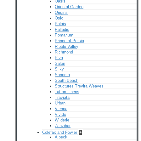
Oasis
Oriental Garden
Origins
Oslo
Palais
Palladio
Pomarium
Prince of Persia
Ribble Valley
Richmond
Riva
Salon
Silky
Sonoma
South Beach
Structures Trevira Weaves
Tatton Linens
Traviata
Urban
Vienna
Vivido
Wilderie
Zanzibar
Colefax and Fowler
+
Albeck