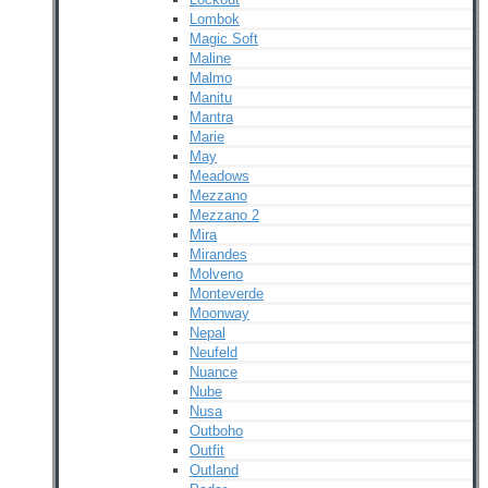
Lombok
Magic Soft
Maline
Malmo
Manitu
Mantra
Marie
May
Meadows
Mezzano
Mezzano 2
Mira
Mirandes
Molveno
Monteverde
Moonway
Nepal
Neufeld
Nuance
Nube
Nusa
Outboho
Outfit
Outland