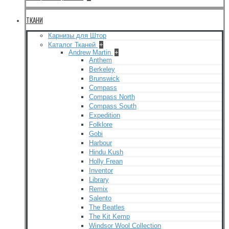
ТКАНИ
Карнизы для Штор
Каталог Тканей
+
Andrew Martin
+
Anthem
Berkeley
Brunswick
Compass
Compass North
Compass South
Expedition
Folklore
Gobi
Harbour
Hindu Kush
Holly Frean
Inventor
Library
Remix
Salento
The Beatles
The Kit Kemp
Windsor Wool Collection