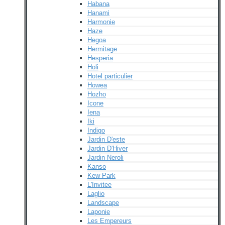
Habana
Hanami
Harmonie
Haze
Hegoa
Hermitage
Hesperia
Holi
Hotel particulier
Howea
Hozho
Icone
Iena
Iki
Indigo
Jardin D'este
Jardin D'Hiver
Jardin Neroli
Kanso
Kew Park
L'Invitee
Laglio
Landscape
Laponie
Les Empereurs