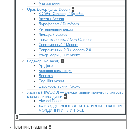
Мавритания
Орак Декор (Orac Decor)
+
3D Wall Covering / 3д обои
Аксен / Axxent
Дурофолам / Durofoam
Интерьерный декор
Люксус / Luxxus
Новая классика / New Classics
Современный / Modern
Современный 2.0 / Modern 2.0
Ульф Мориц / Ulf Moritz
Родекор (RoDecor)
+
Ар-Деко
Базовая коллекция
Барокко
Сад Шинуазри
Царскосельский Рококо
Хайвуд (HIWOOD) — декоративные панели, плинтусы,
карнизы и молдинги
+
Hiwood Decor
ХАЙВУД (HIWOOD) ДЕКОРАТИВНЫЕ ПАНЕЛИ,
МОЛДИНГИ И ПЛИНТУСЫ
+
КЛЕЙ | ИНСТРУМЕНТЫ
+