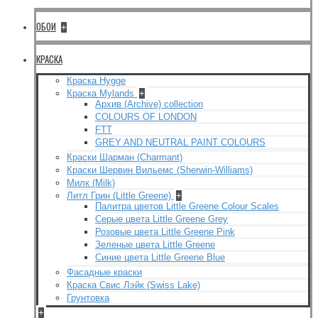
ОБОИ
+
КРАСКА
Краска Hygge
Краска Mylands
+
Архив (Archive) collection
COLOURS OF LONDON
FTT
GREY AND NEUTRAL PAINT COLOURS
Краски Шарман (Charmant)
Краски Шервин Вильемс (Sherwin-Williams)
Милк (Milk)
Литл Грин (Little Greene)
+
Палитра цветов Little Greene Colour Scales
Серые цвета Little Greene Grey
Розовые цвета Little Greene Pink
Зеленые цвета Little Greene
Синие цвета Little Greene Blue
Фасадные краски
Краска Свис Лэйк (Swiss Lake)
Грунтовка
+