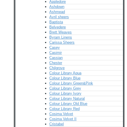
Appledore
Ashdown
Ashmead
Avril sheers
Baptista
Belvedere
Brett Weaves
Byram Linens
Carissa Sheers
Casey
Casimir
Cassian
Chester
Chilgrove
Colour Library Aqua
Colour Library Blue
Colour Library Green&Pink
Colour Library Grey
Colour Library Ivory
Colour Library Natural
Colour Library Old Blue
Colour Library Red
Cosima Velvet
Cosima Velvet II
Cristabel