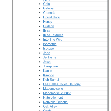
Gaia
Galway
Granada
Grand Hotel
Honey
Hudson
Ibiza
Ibiza Textures
Into The Wild
Isometrie
Isotope
Jade
Je Taime
Jewel
Josephine
Kaolin
Kimono
Koh Samui
Les Belles Toiles De Jouy
Mademoiselle
Mademoiselle Print
Naturellement
Nouvelle Orleans
Oak Alley
Oasis