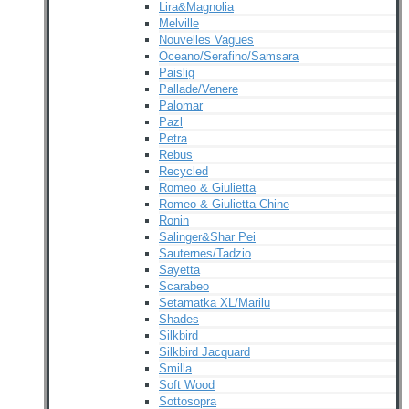
Lira&Magnolia
Melville
Nouvelles Vagues
Oceano/Serafino/Samsara
Paislig
Pallade/Venere
Palomar
Pazl
Petra
Rebus
Recycled
Romeo & Giulietta
Romeo & Giulietta Chine
Ronin
Salinger&Shar Pei
Sauternes/Tadzio
Sayetta
Scarabeo
Setamatka XL/Marilu
Shades
Silkbird
Silkbird Jacquard
Smilla
Soft Wood
Sottosopra