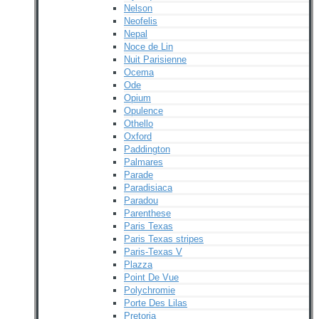
Nelson
Neofelis
Nepal
Noce de Lin
Nuit Parisienne
Ocema
Ode
Opium
Opulence
Othello
Oxford
Paddington
Palmares
Parade
Paradisiaca
Paradou
Parenthese
Paris Texas
Paris Texas stripes
Paris-Texas V
Plazza
Point De Vue
Polychromie
Porte Des Lilas
Pretoria