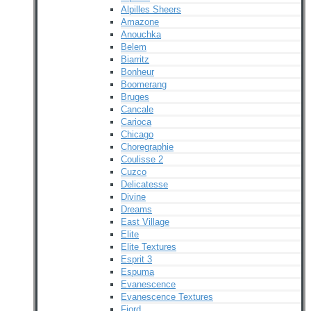
Alpilles Sheers
Amazone
Anouchka
Belem
Biarritz
Bonheur
Boomerang
Bruges
Cancale
Carioca
Chicago
Choregraphie
Coulisse 2
Cuzco
Delicatesse
Divine
Dreams
East Village
Elite
Elite Textures
Esprit 3
Espuma
Evanescence
Evanescence Textures
Fjord