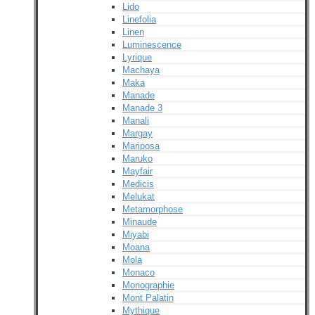
Lido
Linefolia
Linen
Luminescence
Lyrique
Machaya
Maka
Manade
Manade 3
Manali
Margay
Mariposa
Maruko
Mayfair
Medicis
Melukat
Metamorphose
Minaude
Miyabi
Moana
Mola
Monaco
Monographie
Mont Palatin
Mythique