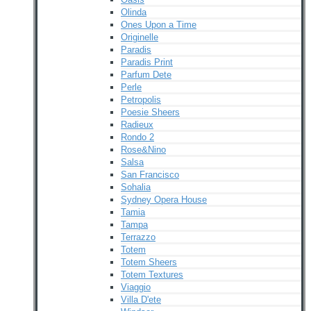
Olinda
Ones Upon a Time
Originelle
Paradis
Paradis Print
Parfum Dete
Perle
Petropolis
Poesie Sheers
Radieux
Rondo 2
Rose&Nino
Salsa
San Francisco
Sohalia
Sydney Opera House
Tamia
Tampa
Terrazzo
Totem
Totem Sheers
Totem Textures
Viaggio
Villa D'ete