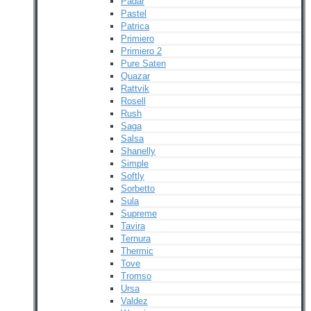
Padar
Pastel
Patrica
Primiero
Primiero 2
Pure Saten
Quazar
Rattvik
Rosell
Rush
Saga
Salsa
Shanelly
Simple
Softly
Sorbetto
Sula
Supreme
Tavira
Ternura
Thermic
Tove
Tromso
Ursa
Valdez