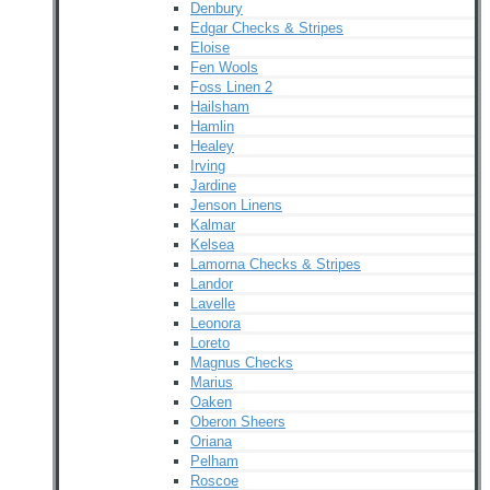
Denbury
Edgar Checks & Stripes
Eloise
Fen Wools
Foss Linen 2
Hailsham
Hamlin
Healey
Irving
Jardine
Jenson Linens
Kalmar
Kelsea
Lamorna Checks & Stripes
Landor
Lavelle
Leonora
Loreto
Magnus Checks
Marius
Oaken
Oberon Sheers
Oriana
Pelham
Roscoe