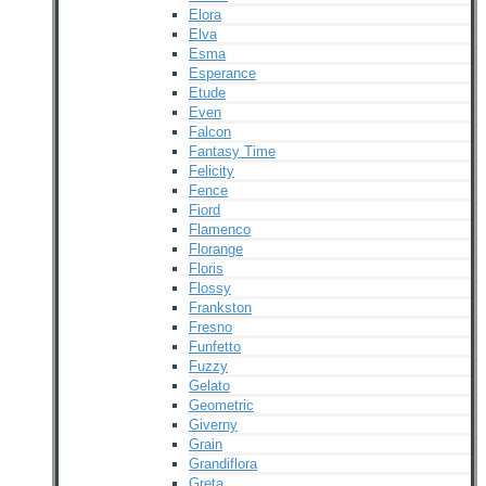
Elora
Elva
Esma
Esperance
Etude
Even
Falcon
Fantasy Time
Felicity
Fence
Fiord
Flamenco
Florange
Floris
Flossy
Frankston
Fresno
Funfetto
Fuzzy
Gelato
Geometric
Giverny
Grain
Grandiflora
Greta