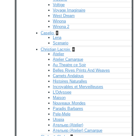
Voltige
Voyage Imaginaire
West Dream
Winona
Winona 2
Caselio
+
Lena
Scenario
Christian Lacroix
+
Atelier
Atelier Camargue
Au Theatre ce Soir
Belles Rives Prints And Weaves
Carnets Andalous
Histoires Naturalles
Incroyables et Merveilleuses
L'Odyssee
Maison
Nouveaux Mondes
Paradis Barbares
Pele-Mele
Utopia
Ательер (Atelier)
Ательер (Atelier) Camargue