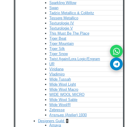
Sparkling Willow
Swan
Tadzio Metallico & Colibritz
Tessere Metallico
Texturologie IV
Texturologie V
This Must Be The Place
Tiger Beat
Tiger Mountain
Tiger Silk
Tiger Snow
Twist Again/Lora Logic/Engram
UR
Viridiana
Vladimiro
Wide Tussah
Wide Wool Light
Wide Wool Macro
WIDE WOOL MICRO
Wide Wool Sable
Wide Wool/R
Zebresse
Ательер (Atelier) 1930
Designers Guild
+
Amaya