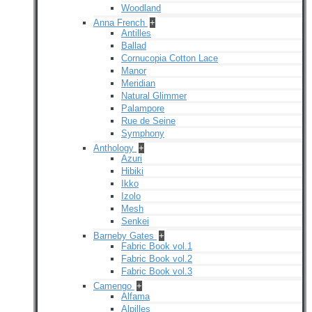
Woodland
Anna French
+
Antilles
Ballad
Cornucopia Cotton Lace
Manor
Meridian
Natural Glimmer
Palampore
Rue de Seine
Symphony
Anthology
+
Azuri
Hibiki
Ikko
Izolo
Mesh
Senkei
Barneby Gates
+
Fabric Book vol.1
Fabric Book vol.2
Fabric Book vol.3
Camengo
+
Alfama
Alpilles