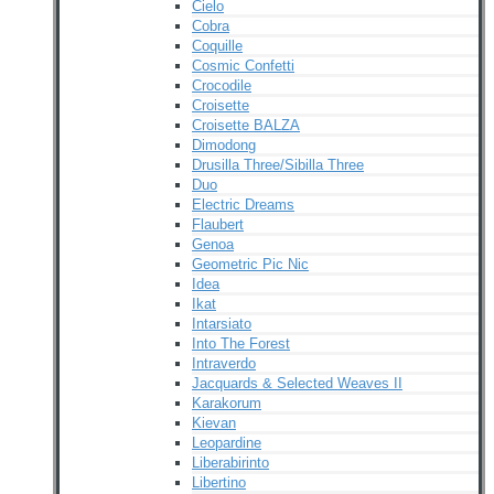
Cielo
Cobra
Coquille
Cosmic Confetti
Crocodile
Croisette
Croisette BALZA
Dimodong
Drusilla Three/Sibilla Three
Duo
Electric Dreams
Flaubert
Genoa
Geometric Pic Nic
Idea
Ikat
Intarsiato
Into The Forest
Intraverdo
Jacquards & Selected Weaves II
Karakorum
Kievan
Leopardine
Liberabirinto
Libertino