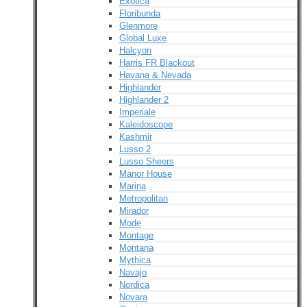
Exotica
Floribunda
Glenmore
Global Luxe
Halcyon
Harris FR Blackout
Havana & Nevada
Highlander
Highlander 2
Imperiale
Kaleidoscope
Kashmir
Lusso 2
Lusso Sheers
Manor House
Marina
Metropolitan
Mirador
Mode
Montage
Montana
Mythica
Navajo
Nordica
Novara