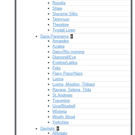
Rosella
Shaw
Slucerne Silks
Tennyson
Theodore
Tyndall Linen
Dana Panorama
+
Amandes
Azalea
Daisy/Rio morning
Diamond/Eve
Eveline/Latika
Feliz
Flaxy Pass/Haze
Lustra
Lustra, Moutlon, Thibaut
Ravana, Selena, Tilda
St.Andrews
Travertine
Uxia/Bluebell
Wisteria
Woolly Mood
Yorkshire
Daylight
+
Affogato