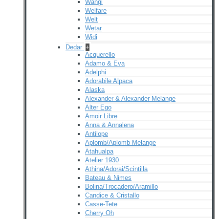
Wangi
Welfare
Welt
Wetar
Widi
Dedar
+
Acquerello
Adamo & Eva
Adelphi
Adorabile Alpaca
Alaska
Alexander & Alexander Melange
Alter Ego
Amoir Libre
Anna & Annalena
Antilope
Aplomb/Aplomb Melange
Atahualpa
Atelier 1930
Athina/Adorai/Scintilla
Bateau & Nimes
Bolina/Trocadero/Aramillo
Candice & Cristallo
Casse-Tete
Cherry Oh