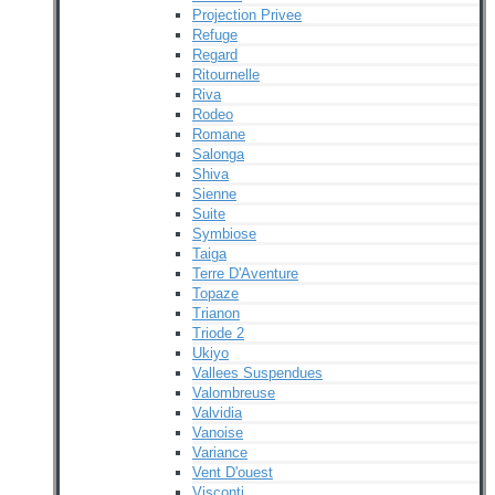
Projection Privee
Refuge
Regard
Ritournelle
Riva
Rodeo
Romane
Salonga
Shiva
Sienne
Suite
Symbiose
Taiga
Terre D'Aventure
Topaze
Trianon
Triode 2
Ukiyo
Vallees Suspendues
Valombreuse
Valvidia
Vanoise
Variance
Vent D'ouest
Visconti