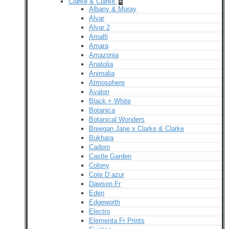
Clarke & Clarke
+
Albany & Moray
Alvar
Alvar 2
Amalfi
Amara
Amazonia
Anatolia
Animalia
Atmosphere
Avalon
Black + White
Botanica
Botanical Wonders
Breegan Jane x Clarke & Clarke
Bukhara
Cadoro
Castle Garden
Colony
Cote D`azur
Dawson Fr
Eden
Edgeworth
Electro
Elementa Fr Prints