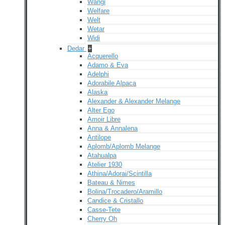
Wangi
Welfare
Welt
Wetar
Widi
Dedar
+
Acquerello
Adamo & Eva
Adelphi
Adorabile Alpaca
Alaska
Alexander & Alexander Melange
Alter Ego
Amoir Libre
Anna & Annalena
Antilope
Aplomb/Aplomb Melange
Atahualpa
Atelier 1930
Athina/Adorai/Scintilla
Bateau & Nimes
Bolina/Trocadero/Aramillo
Candice & Cristallo
Casse-Tete
Cherry Oh