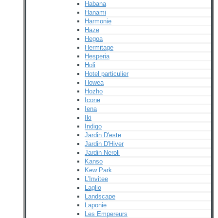
Habana
Hanami
Harmonie
Haze
Hegoa
Hermitage
Hesperia
Holi
Hotel particulier
Howea
Hozho
Icone
Iena
Iki
Indigo
Jardin D'este
Jardin D'Hiver
Jardin Neroli
Kanso
Kew Park
L'Invitee
Laglio
Landscape
Laponie
Les Empereurs