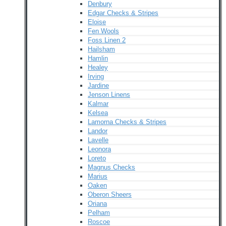
Denbury
Edgar Checks & Stripes
Eloise
Fen Wools
Foss Linen 2
Hailsham
Hamlin
Healey
Irving
Jardine
Jenson Linens
Kalmar
Kelsea
Lamorna Checks & Stripes
Landor
Lavelle
Leonora
Loreto
Magnus Checks
Marius
Oaken
Oberon Sheers
Oriana
Pelham
Roscoe