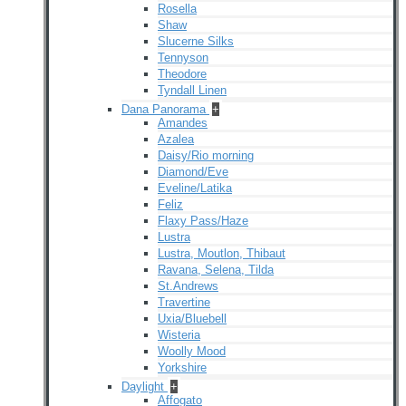
Rosella
Shaw
Slucerne Silks
Tennyson
Theodore
Tyndall Linen
Dana Panorama
+
Amandes
Azalea
Daisy/Rio morning
Diamond/Eve
Eveline/Latika
Feliz
Flaxy Pass/Haze
Lustra
Lustra, Moutlon, Thibaut
Ravana, Selena, Tilda
St.Andrews
Travertine
Uxia/Bluebell
Wisteria
Woolly Mood
Yorkshire
Daylight
+
Affogato