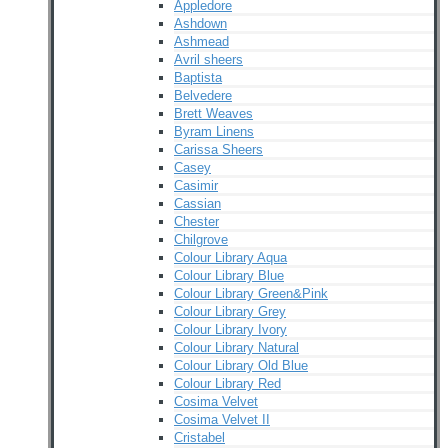
Appledore
Ashdown
Ashmead
Avril sheers
Baptista
Belvedere
Brett Weaves
Byram Linens
Carissa Sheers
Casey
Casimir
Cassian
Chester
Chilgrove
Colour Library Aqua
Colour Library Blue
Colour Library Green&Pink
Colour Library Grey
Colour Library Ivory
Colour Library Natural
Colour Library Old Blue
Colour Library Red
Cosima Velvet
Cosima Velvet II
Cristabel