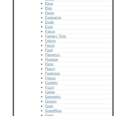
Elora
Elva
Esma
Esperance
Etude
Even
Falcon
Fantasy Time
Felicity
Fence
Fiord
Flamenco
Florange
Floris
Flossy
Frankston
Fresno
Funfetto
Fuzzy
Gelato
Geometric
Giverny
Grain
Grandiflora
Greta