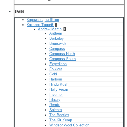
ТКАНИ
Карнизы для Штор
Каталог Тканей
+
Andrew Martin
+
Anthem
Berkeley
Brunswick
Compass
Compass North
Compass South
Expedition
Folklore
Gobi
Harbour
Hindu Kush
Holly Frean
Inventor
Library
Remix
Salento
The Beatles
The Kit Kemp
Windsor Wool Collection