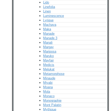
Lido
Linefolia
Linen
Luminescence
Lyrique
Machaya
Maka
Manade
Manade 3
Manali
Margay
Mariposa
Maruko
Mayfair
Medicis
Melukat
Metamorphose
Minaude
Miyabi
Moana
Mola
Monaco
Monographie
Mont Palatin
Mythique