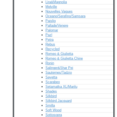
Lira&Magnolia
Melville
Nouvelles Vagues
Oceano/Serafino/Samsara
Paislig
Pallade/Venere
Palomar
Pazl
Petra
Rebus
Recycled
Romeo & Giulietta
Romeo & Giulietta Chine
Ronin
Salinger&Shar Pei
Sauternes/Tadzio
Sayetta
Scarabeo
Setamatka XL/Marilu
Shades
Silkbird
Silkbird Jacquard
Smilla
Soft Wood
Sottosopra