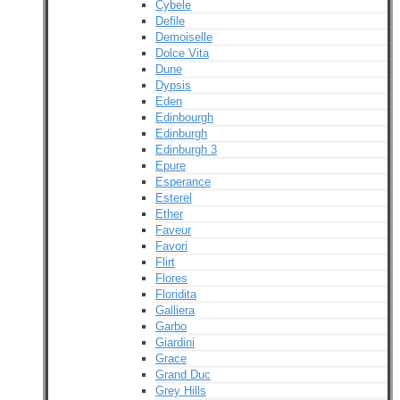
Cybele
Defile
Demoiselle
Dolce Vita
Dune
Dypsis
Eden
Edinbourgh
Edinburgh
Edinburgh 3
Epure
Esperance
Esterel
Ether
Faveur
Favori
Flirt
Flores
Floridita
Galliera
Garbo
Giardini
Grace
Grand Duc
Grey Hills