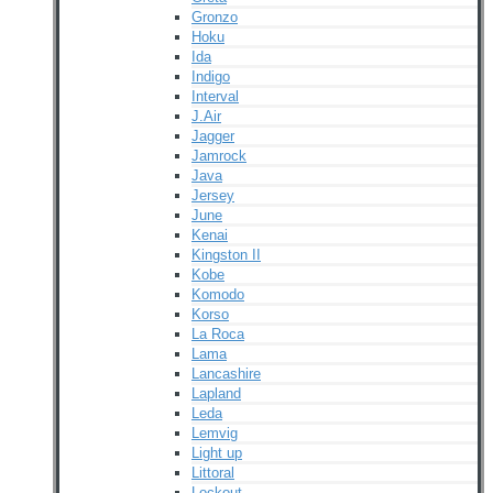
Gronzo
Hoku
Ida
Indigo
Interval
J.Air
Jagger
Jamrock
Java
Jersey
June
Kenai
Kingston II
Kobe
Komodo
Korso
La Roca
Lama
Lancashire
Lapland
Leda
Lemvig
Light up
Littoral
Lockout