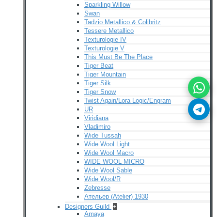
Sparkling Willow
Swan
Tadzio Metallico & Colibritz
Tessere Metallico
Texturologie IV
Texturologie V
This Must Be The Place
Tiger Beat
Tiger Mountain
Tiger Silk
Tiger Snow
Twist Again/Lora Logic/Engram
UR
Viridiana
Vladimiro
Wide Tussah
Wide Wool Light
Wide Wool Macro
WIDE WOOL MICRO
Wide Wool Sable
Wide Wool/R
Zebresse
Ательер (Atelier) 1930
Designers Guild
+
Amaya