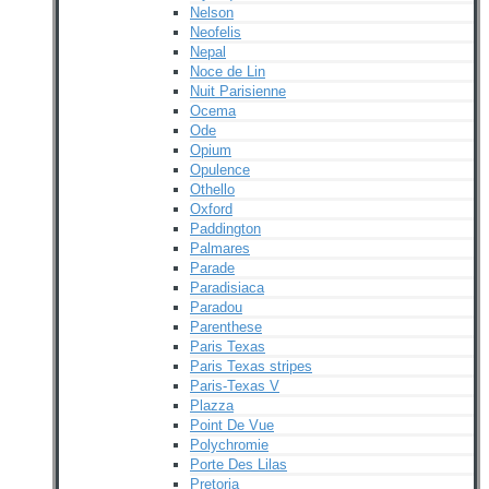
Nelson
Neofelis
Nepal
Noce de Lin
Nuit Parisienne
Ocema
Ode
Opium
Opulence
Othello
Oxford
Paddington
Palmares
Parade
Paradisiaca
Paradou
Parenthese
Paris Texas
Paris Texas stripes
Paris-Texas V
Plazza
Point De Vue
Polychromie
Porte Des Lilas
Pretoria