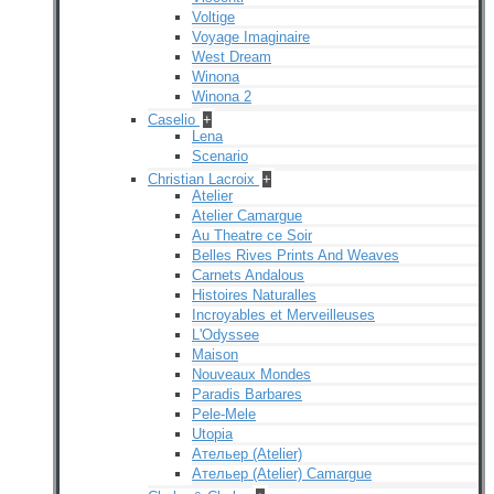
Voltige
Voyage Imaginaire
West Dream
Winona
Winona 2
Caselio
+
Lena
Scenario
Christian Lacroix
+
Atelier
Atelier Camargue
Au Theatre ce Soir
Belles Rives Prints And Weaves
Carnets Andalous
Histoires Naturalles
Incroyables et Merveilleuses
L'Odyssee
Maison
Nouveaux Mondes
Paradis Barbares
Pele-Mele
Utopia
Ательер (Atelier)
Ательер (Atelier) Camargue