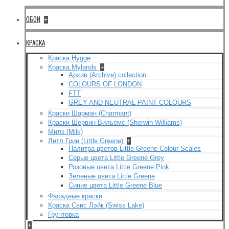
ОБОИ
+
КРАСКА
Краска Hygge
Краска Mylands
+
Архив (Archive) collection
COLOURS OF LONDON
FTT
GREY AND NEUTRAL PAINT COLOURS
Краски Шарман (Charmant)
Краски Шервин Вильемс (Sherwin-Williams)
Милк (Milk)
Литл Грин (Little Greene)
+
Палитра цветов Little Greene Colour Scales
Серые цвета Little Greene Grey
Розовые цвета Little Greene Pink
Зеленые цвета Little Greene
Синие цвета Little Greene Blue
Фасадные краски
Краска Свис Лэйк (Swiss Lake)
Грунтовка
+