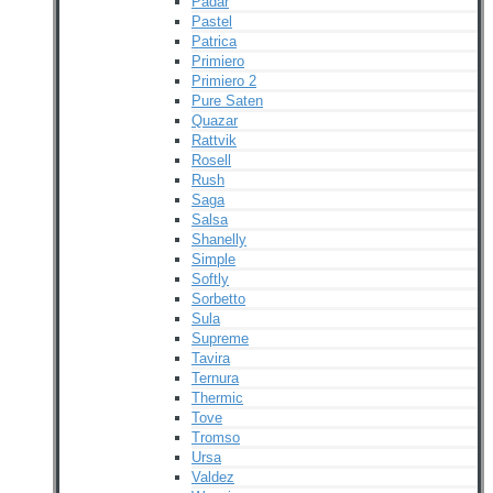
Padar
Pastel
Patrica
Primiero
Primiero 2
Pure Saten
Quazar
Rattvik
Rosell
Rush
Saga
Salsa
Shanelly
Simple
Softly
Sorbetto
Sula
Supreme
Tavira
Ternura
Thermic
Tove
Tromso
Ursa
Valdez