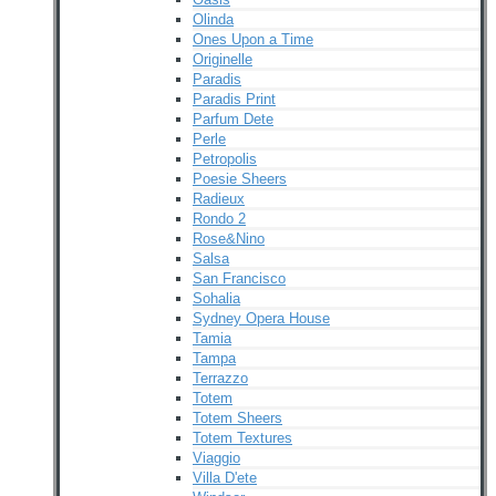
Olinda
Ones Upon a Time
Originelle
Paradis
Paradis Print
Parfum Dete
Perle
Petropolis
Poesie Sheers
Radieux
Rondo 2
Rose&Nino
Salsa
San Francisco
Sohalia
Sydney Opera House
Tamia
Tampa
Terrazzo
Totem
Totem Sheers
Totem Textures
Viaggio
Villa D'ete