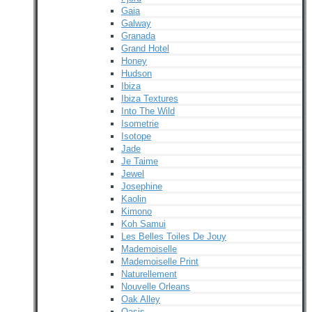
Gaia
Galway
Granada
Grand Hotel
Honey
Hudson
Ibiza
Ibiza Textures
Into The Wild
Isometrie
Isotope
Jade
Je Taime
Jewel
Josephine
Kaolin
Kimono
Koh Samui
Les Belles Toiles De Jouy
Mademoiselle
Mademoiselle Print
Naturellement
Nouvelle Orleans
Oak Alley
Oasis