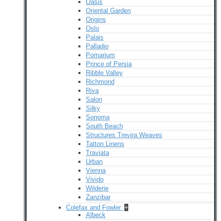
Oasis
Oriental Garden
Origins
Oslo
Palais
Palladio
Pomarium
Prince of Persia
Ribble Valley
Richmond
Riva
Salon
Silky
Sonoma
South Beach
Structures Trevira Weaves
Tatton Linens
Traviata
Urban
Vienna
Vivido
Wilderie
Zanzibar
Colefax and Fowler
+
Albeck