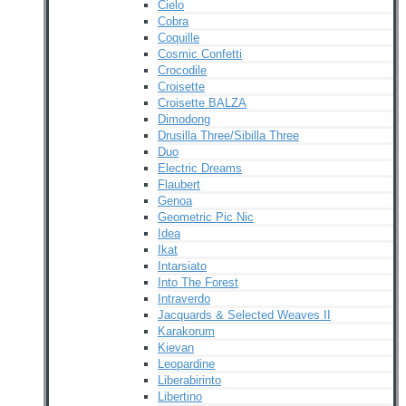
Cielo
Cobra
Coquille
Cosmic Confetti
Crocodile
Croisette
Croisette BALZA
Dimodong
Drusilla Three/Sibilla Three
Duo
Electric Dreams
Flaubert
Genoa
Geometric Pic Nic
Idea
Ikat
Intarsiato
Into The Forest
Intraverdo
Jacquards & Selected Weaves II
Karakorum
Kievan
Leopardine
Liberabirinto
Libertino