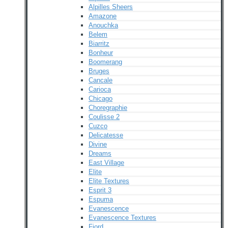
Alpilles Sheers
Amazone
Anouchka
Belem
Biarritz
Bonheur
Boomerang
Bruges
Cancale
Carioca
Chicago
Choregraphie
Coulisse 2
Cuzco
Delicatesse
Divine
Dreams
East Village
Elite
Elite Textures
Esprit 3
Espuma
Evanescence
Evanescence Textures
Fjord