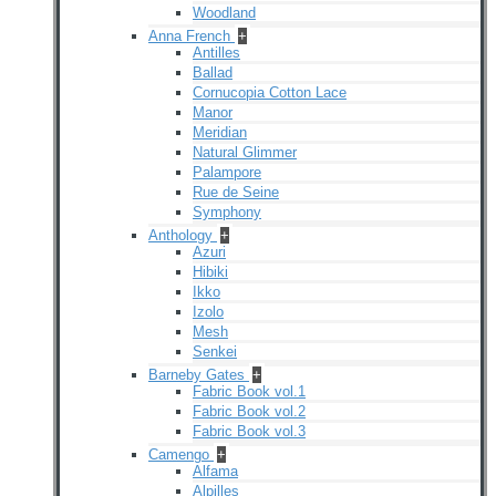
Woodland
Anna French
+
Antilles
Ballad
Cornucopia Cotton Lace
Manor
Meridian
Natural Glimmer
Palampore
Rue de Seine
Symphony
Anthology
+
Azuri
Hibiki
Ikko
Izolo
Mesh
Senkei
Barneby Gates
+
Fabric Book vol.1
Fabric Book vol.2
Fabric Book vol.3
Camengo
+
Alfama
Alpilles