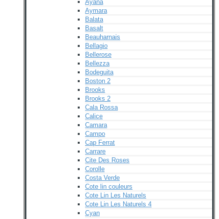
Ayana
Aymara
Balata
Basalt
Beauharnais
Bellagio
Bellerose
Bellezza
Bodeguita
Boston 2
Brooks
Brooks 2
Cala Rossa
Calice
Camara
Campo
Cap Ferrat
Carrare
Cite Des Roses
Corolle
Costa Verde
Cote lin couleurs
Cote Lin Les Naturels
Cote Lin Les Naturels 4
Cyan