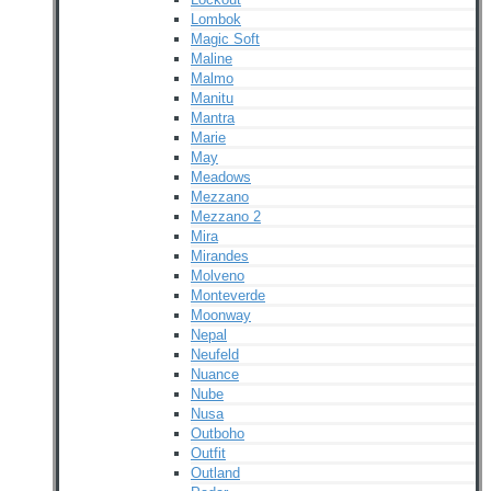
Lombok
Magic Soft
Maline
Malmo
Manitu
Mantra
Marie
May
Meadows
Mezzano
Mezzano 2
Mira
Mirandes
Molveno
Monteverde
Moonway
Nepal
Neufeld
Nuance
Nube
Nusa
Outboho
Outfit
Outland