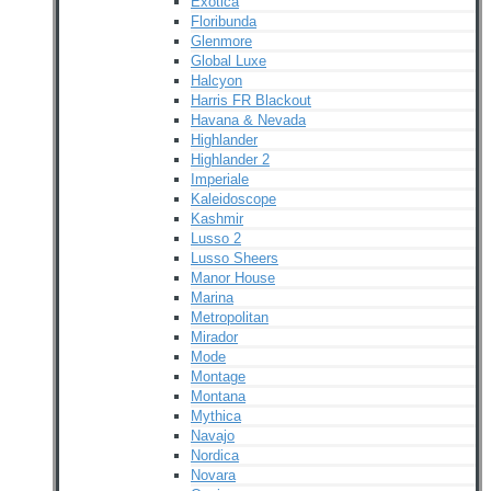
Exotica
Floribunda
Glenmore
Global Luxe
Halcyon
Harris FR Blackout
Havana & Nevada
Highlander
Highlander 2
Imperiale
Kaleidoscope
Kashmir
Lusso 2
Lusso Sheers
Manor House
Marina
Metropolitan
Mirador
Mode
Montage
Montana
Mythica
Navajo
Nordica
Novara