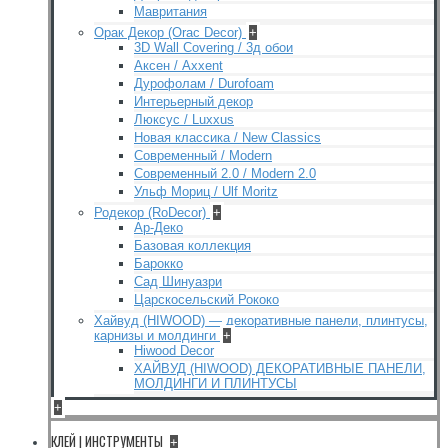
Мавритания
Орак Декор (Orac Decor)
+
3D Wall Covering / 3д обои
Аксен / Axxent
Дурофолам / Durofoam
Интерьерный декор
Люксус / Luxxus
Новая классика / New Classics
Современный / Modern
Современный 2.0 / Modern 2.0
Ульф Мориц / Ulf Moritz
Родекор (RoDecor)
+
Ар-Деко
Базовая коллекция
Барокко
Сад Шинуазри
Царскосельский Рококо
Хайвуд (HIWOOD) — декоративные панели, плинтусы,
карнизы и молдинги
+
Hiwood Decor
ХАЙВУД (HIWOOD) ДЕКОРАТИВНЫЕ ПАНЕЛИ,
МОЛДИНГИ И ПЛИНТУСЫ
+
КЛЕЙ | ИНСТРУМЕНТЫ
+