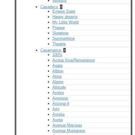
Windsor
Casadeco
+
Empire State
Happy dreams
My Little World
Prague
Slowtime
Summertime
Theatre
Casamance
+
100%
Acqua Viva/Remanence
Agate
Albion
Alma
Alpine
Altitude
Ambre
Amorgos
Arizona 4
Arty
Astelia
Aurea
Avenue Marceau
Avenue Montaigne