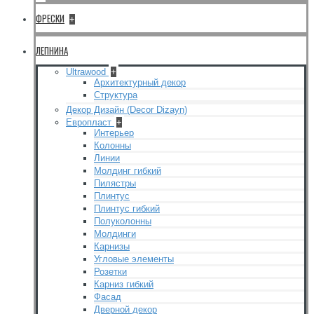
ФРЕСКИ
+
ЛЕПНИНА
Ultrawood
+
Архитектурный декор
Структура
Декор Дизайн (Decor Dizayn)
Европласт
+
Интерьер
Колонны
Линии
Молдинг гибкий
Пилястры
Плинтус
Плинтус гибкий
Полуколонны
Молдинги
Карнизы
Угловые элементы
Розетки
Карниз гибкий
Фасад
Дверной декор