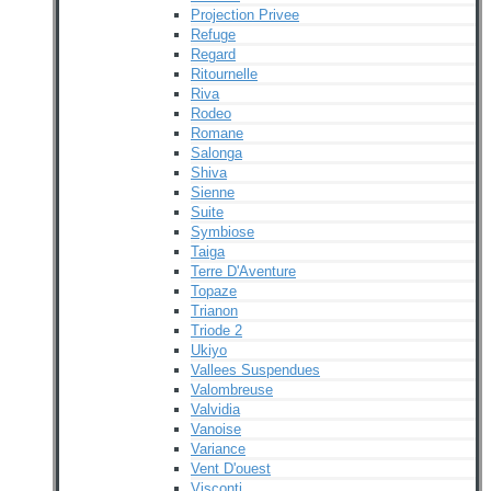
Projection Privee
Refuge
Regard
Ritournelle
Riva
Rodeo
Romane
Salonga
Shiva
Sienne
Suite
Symbiose
Taiga
Terre D'Aventure
Topaze
Trianon
Triode 2
Ukiyo
Vallees Suspendues
Valombreuse
Valvidia
Vanoise
Variance
Vent D'ouest
Visconti