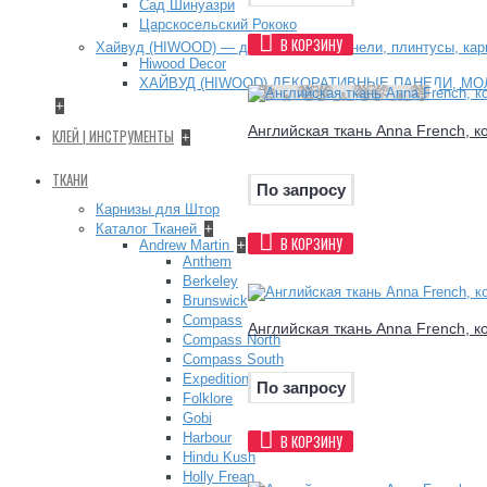
Сад Шинуазри
Царскосельский Рококо
В КОРЗИНУ
Хайвуд (HIWOOD) — декоративные панели, плинтусы, ка
Hiwood Decor
ХАЙВУД (HIWOOD) ДЕКОРАТИВНЫЕ ПАНЕЛИ, МО
+
Английская ткань Anna French, к
КЛЕЙ | ИНСТРУМЕНТЫ
+
ТКАНИ
По запросу
Карнизы для Штор
Каталог Тканей
+
В КОРЗИНУ
Andrew Martin
+
Anthem
Berkeley
Brunswick
Compass
Английская ткань Anna French, к
Compass North
Compass South
Expedition
По запросу
Folklore
Gobi
Harbour
В КОРЗИНУ
Hindu Kush
Holly Frean