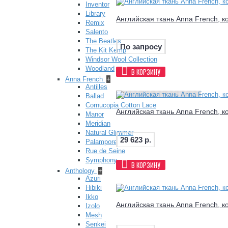
Inventor
Library
Английская ткань Anna French, к
Remix
Salento
The Beatles
По запросу
The Kit Kemp
Windsor Wool Collection
Woodland
В КОРЗИНУ
Anna French
+
Antilles
Ballad
Cornucopia Cotton Lace
Английская ткань Anna French, к
Manor
Meridian
Natural Glimmer
29 623 р.
Palampore
Rue de Seine
Symphony
В КОРЗИНУ
Anthology
+
Azuri
Hibiki
Ikko
Английская ткань Anna French, к
Izolo
Mesh
Senkei