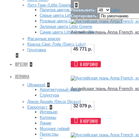
Литл Грин (Little Greene)
+
Палитра цветов Little Greene Colour Scales
Показывать:
Серые цвета Little Greene Grey
Сортировать:
Розовые цвета Little Greene Pink
Зеленые цвета Little Greene
Английская ткань Anna French, к
Синие цвета Little Greene Blue
Фасадные краски
Краска Свис Лэйк (Swiss Lake)
45 771 р.
Грунтовка
+
ФРЕСКИ
В КОРЗИНУ
+
ЛЕПНИНА
Ultrawood
+
Английская ткань Anna French, к
Архитектурный декор
Структура
Декор Дизайн (Decor Dizayn)
32 079 р.
Европласт
+
Интерьер
Колонны
В КОРЗИНУ
Линии
Молдинг гибкий
Пилястры