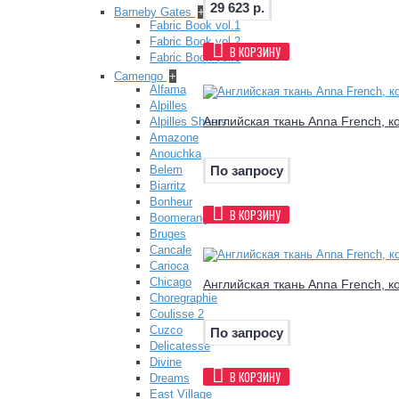
29 623 р.
Barneby Gates
+
Fabric Book vol.1
Fabric Book vol.2
В КОРЗИНУ
Fabric Book vol.3
Camengo
+
Alfama
Alpilles
Английская ткань Anna French, к
Alpilles Sheers
Amazone
Anouchka
По запросу
Belem
Biarritz
Bonheur
В КОРЗИНУ
Boomerang
Bruges
Cancale
Carioca
Chicago
Английская ткань Anna French, к
Choregraphie
Coulisse 2
Cuzco
По запросу
Delicatesse
Divine
В КОРЗИНУ
Dreams
East Village