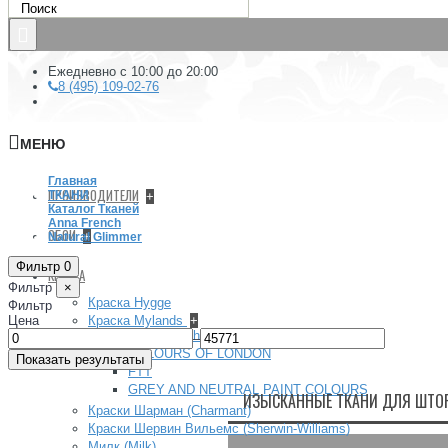
Ежедневно с 10:00 до 20:00
8 (495) 109-02-76
МЕНЮ
Главная
ПРОИЗВОДИТЕЛИ
ТКАНИ
+
Каталог Тканей
Anna French
ОБОИ
+
Natural Glimmer
Фильтр
0
КРАСКА
Фильтр
×
Краска Hygge
Фильтр
Цена
Краска Mylands
+
Архив (Archive) collection
–
COLOURS OF LONDON
Показать результаты
FTT
GREY AND NEUTRAL PAINT COLOURS
ИЗЫСКАННЫЕ ТКАНИ ДЛЯ ШТОР 
Краски Шарман (Charmant)
Краски Шервин Вильемс (Sherwin-Williams)
Милк (Milk)