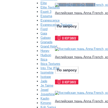
Elite
Elite Textures
Esprit 3
Английская ткань Anna French, к
Espuma
Evanescence
Evanescence Textures
По запросу
Fjord
Gaia
В КОРЗИНУ
Galway
Granada
Grand Hotel
Honey
Hudson
Английская ткань Anna French, к
Ibiza
Ibiza Textures
Into The Wild
По запросу
Isometrie
Isotope
Jade
В КОРЗИНУ
Je Taime
Jewel
Josephine
Kaolin
Английская ткань Anna French, к
Kimono
Koh Samui