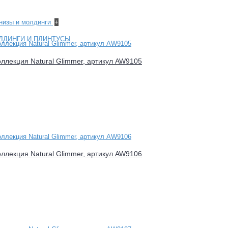
рнизы и молдинги
+
ЛДИНГИ И ПЛИНТУСЫ
оллекция Natural Glimmer, артикул AW9105
оллекция Natural Glimmer, артикул AW9106