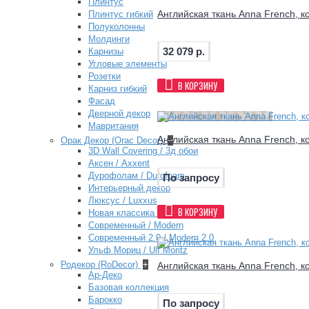
Плинтус
Английская ткань Anna French, к
Плинтус гибкий
Полуколонны
Молдинги
32 079 р.
Карнизы
Угловые элементы
Розетки
В КОРЗИНУ
Карниз гибкий
Фасад
Дверной декор
Мавритания
Английская ткань Anna French, к
Орак Декор (Orac Decor)
+
3D Wall Covering / 3д обои
Аксен / Axxent
Дурофолам / Durofoam
По запросу
Интерьерный декор
Люксус / Luxxus
В КОРЗИНУ
Новая классика / New Classics
Современный / Modern
Современный 2.0 / Modern 2.0
Ульф Мориц / Ulf Moritz
Родекор (RoDecor)
+
Английская ткань Anna French, к
Ар-Деко
Базовая коллекция
Барокко
По запросу