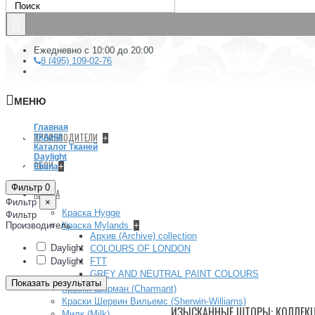
Ежедневно с 10:00 до 20:00
8 (495) 109-02-76
МЕНЮ
Главная
ПРОИЗВОДИТЕЛИ
ТКАНИ
+
Каталог Тканей
Daylight
ОБОИ
+
Eliana
Фильтр
0
КРАСКА
Фильтр
×
Краска Hygge
Фильтр
Производитель
Краска Mylands
+
Архив (Archive) collection
Daylight
COLOURS OF LONDON
Daylight
FTT
GREY AND NEUTRAL PAINT COLOURS
Показать результаты
Краски Шарман (Charmant)
Краски Шервин Вильемс (Sherwin-Williams)
ИЗЫСКАННЫЕ ШТОРЫ: КОЛЛЕКЦИ
Милк (Milk)