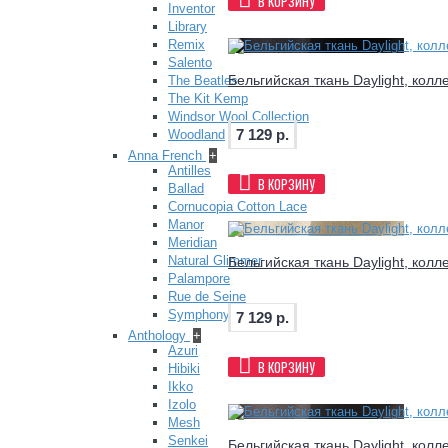
В КОРЗИНУ
Inventor
Library
Remix
Salento
Бельгийская ткань Daylight, колле
The Beatles
The Kit Kemp
Windsor Wool Collection
7 129 р.
Woodland
Anna French
+
Antilles
В КОРЗИНУ
Ballad
Cornucopia Cotton Lace
Manor
Meridian
Natural Glimmer
Бельгийская ткань Daylight, колл
Palampore
Rue de Seine
Symphony
7 129 р.
Anthology
+
Azuri
В КОРЗИНУ
Hibiki
Ikko
Izolo
Mesh
Senkei
Бельгийская ткань Daylight, колле