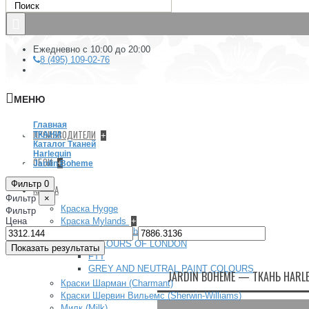
Ежедневно с 10:00 до 20:00
8 (495) 109-02-76
МЕНЮ
Главная
ПРОИЗВОДИТЕЛИ
ТКАНИ
+
Каталог Тканей
Harlequin
ОБОИ
+
Jardin Boheme
Фильтр
0
КРАСКА
Фильтр
×
Краска Hygge
Фильтр
Цена
Краска Mylands
+
Архив (Archive) collection
–
COLOURS OF LONDON
Показать результаты
FTT
GREY AND NEUTRAL PAINT COLOURS
JARDIN BOHEME — ТКАНЬ HARL
Краски Шарман (Charmant)
Краски Шервин Вильемс (Sherwin-Williams)
Милк (Milk)