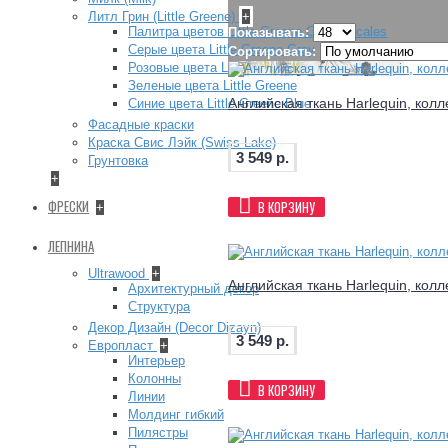
Литл Грин (Little Greene)
+
Палитра цветов Little Greene Colour Scales
Показывать:
Серые цвета Little Greene Grey
Сортировать:
Розовые цвета Little Greene Pink
Зеленые цвета Little Greene
Английская ткань Harlequin, кол
Синие цвета Little Greene Blue
Фасадные краски
Краска Свис Лэйк (Swiss Lake)
3 549 р.
Грунтовка
+
ФРЕСКИ
В КОРЗИНУ
+
ЛЕПНИНА
Ultrawood
+
Английская ткань Harlequin, кол
Архитектурный декор
Структура
Декор Дизайн (Decor Dizayn)
3 549 р.
Европласт
+
Интерьер
Колонны
В КОРЗИНУ
Линии
Молдинг гибкий
Пилястры