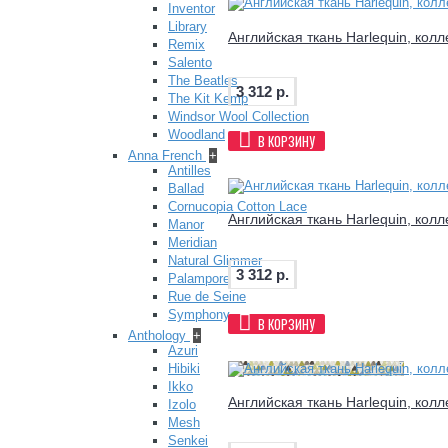
Inventor
Library
Английская ткань Harlequin, кол
Remix
Salento
The Beatles
3 312 р.
The Kit Kemp
Windsor Wool Collection
Woodland
В КОРЗИНУ
Anna French
+
Antilles
Ballad
Cornucopia Cotton Lace
Английская ткань Harlequin, кол
Manor
Meridian
Natural Glimmer
3 312 р.
Palampore
Rue de Seine
Symphony
В КОРЗИНУ
Anthology
+
Azuri
Hibiki
Ikko
Английская ткань Harlequin, кол
Izolo
Mesh
Senkei