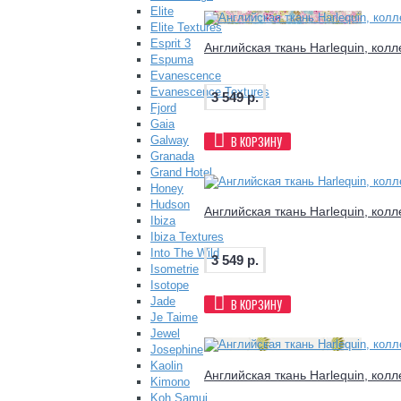
Elite
Elite Textures
Esprit 3
Английская ткань Harlequin, кол
Espuma
Evanescence
Evanescence Textures
3 549 р.
Fjord
Gaia
В КОРЗИНУ
Galway
Granada
Grand Hotel
Honey
Hudson
Английская ткань Harlequin, кол
Ibiza
Ibiza Textures
Into The Wild
3 549 р.
Isometrie
Isotope
Jade
В КОРЗИНУ
Je Taime
Jewel
Josephine
Kaolin
Английская ткань Harlequin, кол
Kimono
Koh Samui