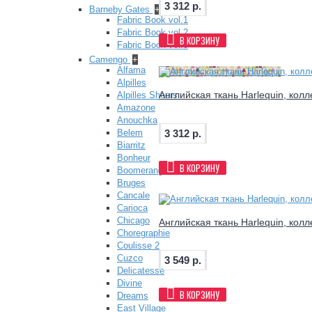
3 312 р.
Barneby Gates
+
Fabric Book vol.1
Fabric Book vol.2
В КОРЗИНУ
Fabric Book vol.3
Camengo
+
Alfama
Alpilles
Английская ткань Harlequin, кол
Alpilles Sheers
Amazone
Anouchka
3 312 р.
Belem
Biarritz
Bonheur
В КОРЗИНУ
Boomerang
Bruges
Cancale
Carioca
Chicago
Английская ткань Harlequin, кол
Choregraphie
Coulisse 2
Cuzco
3 549 р.
Delicatesse
Divine
В КОРЗИНУ
Dreams
East Village