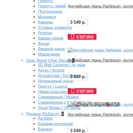
Плинтус
Английская ткань Harlequin, кол
Плинтус гибкий
Полуколонны
Молдинги
3 549 р.
Карнизы
Угловые элементы
Розетки
В КОРЗИНУ
Карниз гибкий
Фасад
Дверной декор
Мавритания
Английская ткань Harlequin, кол
Орак Декор (Orac Decor)
+
3D Wall Covering / 3д обои
Аксен / Axxent
Дурофолам / Durofoam
3 549 р.
Интерьерный декор
Люксус / Luxxus
В КОРЗИНУ
Новая классика / New Classics
Современный / Modern
Современный 2.0 / Modern 2.0
Ульф Мориц / Ulf Moritz
Родекор (RoDecor)
+
Английская ткань Harlequin, кол
Ар-Деко
Базовая коллекция
Барокко
3 549 р.