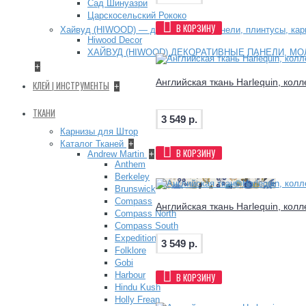
Сад Шинуазри
Царскосельский Рококо
В КОРЗИНУ
Хайвуд (HIWOOD) — декоративные панели, плинтусы, ка
Hiwood Decor
ХАЙВУД (HIWOOD) ДЕКОРАТИВНЫЕ ПАНЕЛИ, МО
+
Английская ткань Harlequin, кол
КЛЕЙ | ИНСТРУМЕНТЫ
+
ТКАНИ
3 549 р.
Карнизы для Штор
Каталог Тканей
+
В КОРЗИНУ
Andrew Martin
+
Anthem
Berkeley
Brunswick
Compass
Английская ткань Harlequin, кол
Compass North
Compass South
Expedition
3 549 р.
Folklore
Gobi
Harbour
В КОРЗИНУ
Hindu Kush
Holly Frean