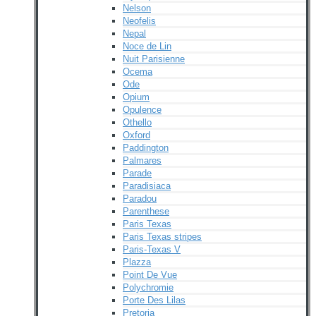
Nelson
Neofelis
Nepal
Noce de Lin
Nuit Parisienne
Ocema
Ode
Opium
Opulence
Othello
Oxford
Paddington
Palmares
Parade
Paradisiaca
Paradou
Parenthese
Paris Texas
Paris Texas stripes
Paris-Texas V
Plazza
Point De Vue
Polychromie
Porte Des Lilas
Pretoria