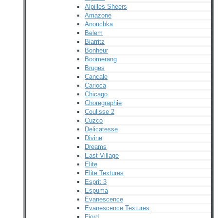
Alpilles Sheers
Amazone
Anouchka
Belem
Biarritz
Bonheur
Boomerang
Bruges
Cancale
Carioca
Chicago
Choregraphie
Coulisse 2
Cuzco
Delicatesse
Divine
Dreams
East Village
Elite
Elite Textures
Esprit 3
Espuma
Evanescence
Evanescence Textures
Fjord