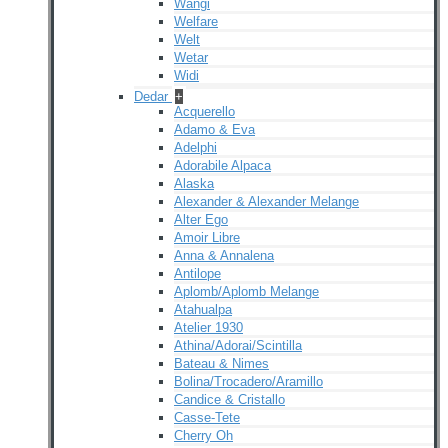
Wangi
Welfare
Welt
Wetar
Widi
Dedar
+
Acquerello
Adamo & Eva
Adelphi
Adorabile Alpaca
Alaska
Alexander & Alexander Melange
Alter Ego
Amoir Libre
Anna & Annalena
Antilope
Aplomb/Aplomb Melange
Atahualpa
Atelier 1930
Athina/Adorai/Scintilla
Bateau & Nimes
Bolina/Trocadero/Aramillo
Candice & Cristallo
Casse-Tete
Cherry Oh