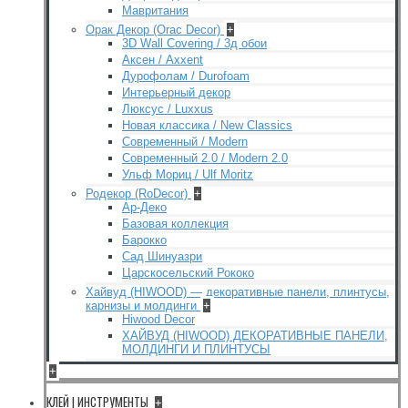
Мавритания
Орак Декор (Orac Decor)
+
3D Wall Covering / 3д обои
Аксен / Axxent
Дурофолам / Durofoam
Интерьерный декор
Люксус / Luxxus
Новая классика / New Classics
Современный / Modern
Современный 2.0 / Modern 2.0
Ульф Мориц / Ulf Moritz
Родекор (RoDecor)
+
Ар-Деко
Базовая коллекция
Барокко
Сад Шинуазри
Царскосельский Рококо
Хайвуд (HIWOOD) — декоративные панели, плинтусы,
карнизы и молдинги
+
Hiwood Decor
ХАЙВУД (HIWOOD) ДЕКОРАТИВНЫЕ ПАНЕЛИ,
МОЛДИНГИ И ПЛИНТУСЫ
+
КЛЕЙ | ИНСТРУМЕНТЫ
+