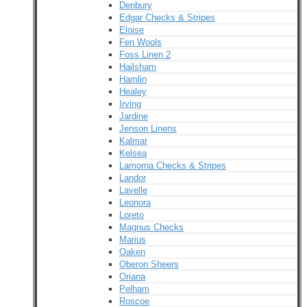
Denbury
Edgar Checks & Stripes
Eloise
Fen Wools
Foss Linen 2
Hailsham
Hamlin
Healey
Irving
Jardine
Jenson Linens
Kalmar
Kelsea
Lamorna Checks & Stripes
Landor
Lavelle
Leonora
Loreto
Magnus Checks
Marius
Oaken
Oberon Sheers
Oriana
Pelham
Roscoe