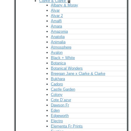
Clarke & Clarke
+
Albany & Moray
Alvar
Alvar 2
Amalfi
Amara
Amazonia
Anatolia
Animalia
Atmosphere
Avalon
Black + White
Botanica
Botanical Wonders
Breegan Jane x Clarke & Clarke
Bukhara
Cadoro
Castle Garden
Colony
Cote D`azur
Dawson Fr
Eden
Edgeworth
Electro
Elementa Fr Prints