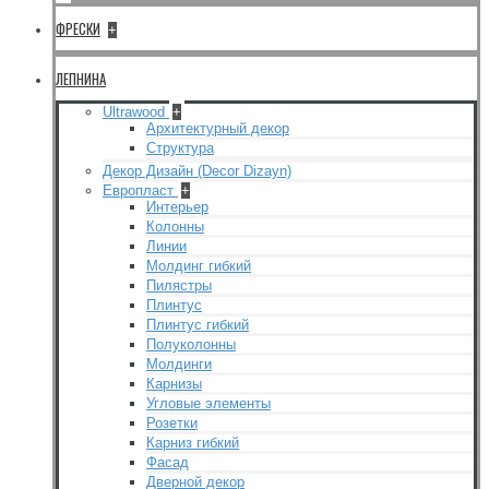
ФРЕСКИ
+
ЛЕПНИНА
Ultrawood
+
Архитектурный декор
Структура
Декор Дизайн (Decor Dizayn)
Европласт
+
Интерьер
Колонны
Линии
Молдинг гибкий
Пилястры
Плинтус
Плинтус гибкий
Полуколонны
Молдинги
Карнизы
Угловые элементы
Розетки
Карниз гибкий
Фасад
Дверной декор