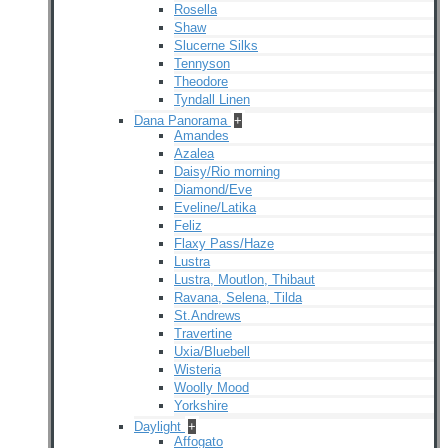
Rosella
Shaw
Slucerne Silks
Tennyson
Theodore
Tyndall Linen
Dana Panorama
+
Amandes
Azalea
Daisy/Rio morning
Diamond/Eve
Eveline/Latika
Feliz
Flaxy Pass/Haze
Lustra
Lustra, Moutlon, Thibaut
Ravana, Selena, Tilda
St.Andrews
Travertine
Uxia/Bluebell
Wisteria
Woolly Mood
Yorkshire
Daylight
+
Affogato