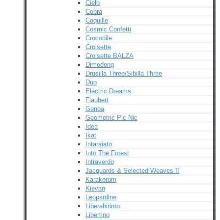
Cielo
Cobra
Coquille
Cosmic Confetti
Crocodile
Croisette
Croisette BALZA
Dimodong
Drusilla Three/Sibilla Three
Duo
Electric Dreams
Flaubert
Genoa
Geometric Pic Nic
Idea
Ikat
Intarsiato
Into The Forest
Intraverdo
Jacquards & Selected Weaves II
Karakorum
Kievan
Leopardine
Liberabirinto
Libertino