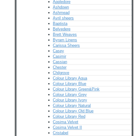
Appledore
Ashdown
Ashmead
Avril sheers
Baptista
Belvedere
Brett Weaves
Byram Linens
Carissa Sheers
Casey
Casimir
Cassian
Chester
Chilgrove
Colour Library Aqua
Colour Library Blue
Colour Library Green&Pink
Colour Library Grey
Colour Library Ivory
Colour Library Natural
Colour Library Old Blue
Colour Library Red
Cosima Velvet
Cosima Velvet II
Cristabel