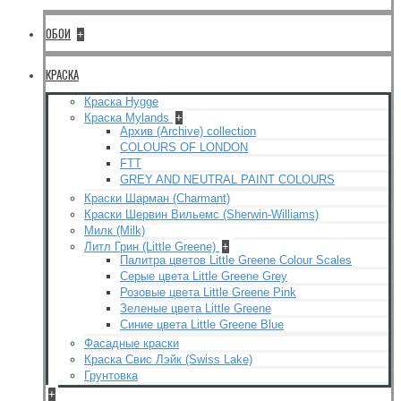
ОБОИ
+
КРАСКА
Краска Hygge
Краска Mylands
+
Архив (Archive) collection
COLOURS OF LONDON
FTT
GREY AND NEUTRAL PAINT COLOURS
Краски Шарман (Charmant)
Краски Шервин Вильемс (Sherwin-Williams)
Милк (Milk)
Литл Грин (Little Greene)
+
Палитра цветов Little Greene Colour Scales
Серые цвета Little Greene Grey
Розовые цвета Little Greene Pink
Зеленые цвета Little Greene
Синие цвета Little Greene Blue
Фасадные краски
Краска Свис Лэйк (Swiss Lake)
Грунтовка
+