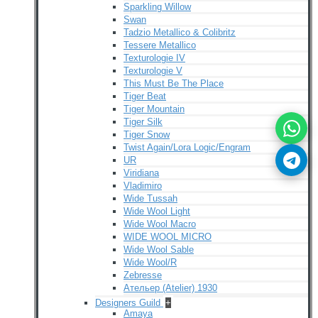
Sparkling Willow
Swan
Tadzio Metallico & Colibritz
Tessere Metallico
Texturologie IV
Texturologie V
This Must Be The Place
Tiger Beat
Tiger Mountain
Tiger Silk
Tiger Snow
Twist Again/Lora Logic/Engram
UR
Viridiana
Vladimiro
Wide Tussah
Wide Wool Light
Wide Wool Macro
WIDE WOOL MICRO
Wide Wool Sable
Wide Wool/R
Zebresse
Ательер (Atelier) 1930
Designers Guild
+
Amaya