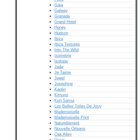
Gaia
Galway
Granada
Grand Hotel
Honey
Hudson
Ibiza
Ibiza Textures
Into The Wild
Isometrie
Isotope
Jade
Je Taime
Jewel
Josephine
Kaolin
Kimono
Koh Samui
Les Belles Toiles De Jouy
Mademoiselle
Mademoiselle Print
Naturellement
Nouvelle Orleans
Oak Alley
Oasis