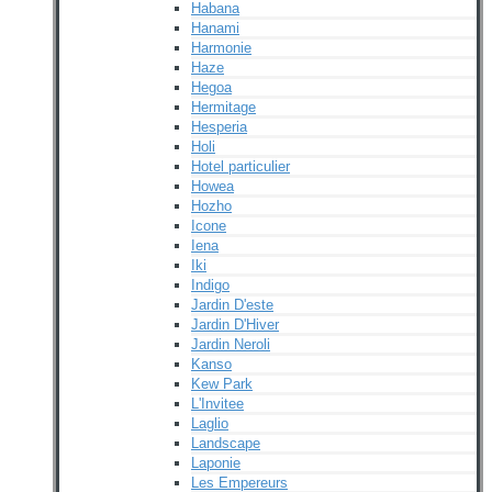
Habana
Hanami
Harmonie
Haze
Hegoa
Hermitage
Hesperia
Holi
Hotel particulier
Howea
Hozho
Icone
Iena
Iki
Indigo
Jardin D'este
Jardin D'Hiver
Jardin Neroli
Kanso
Kew Park
L'Invitee
Laglio
Landscape
Laponie
Les Empereurs