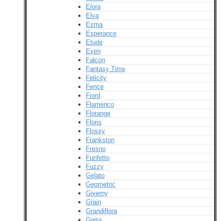
Elora
Elva
Esma
Esperance
Etude
Even
Falcon
Fantasy Time
Felicity
Fence
Fiord
Flamenco
Florange
Floris
Flossy
Frankston
Fresno
Funfetto
Fuzzy
Gelato
Geometric
Giverny
Grain
Grandiflora
Greta