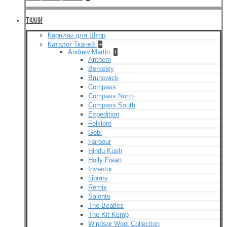
ТКАНИ
Карнизы для Штор
Каталог Тканей
+
Andrew Martin
+
Anthem
Berkeley
Brunswick
Compass
Compass North
Compass South
Expedition
Folklore
Gobi
Harbour
Hindu Kush
Holly Frean
Inventor
Library
Remix
Salento
The Beatles
The Kit Kemp
Windsor Wool Collection