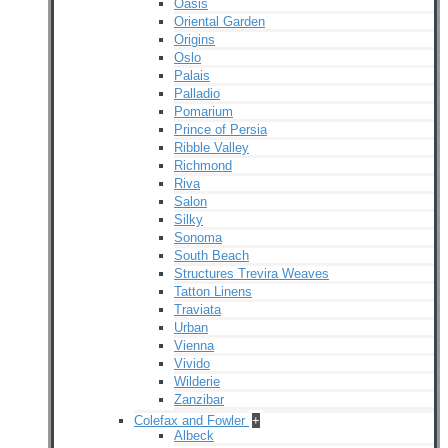
Oasis
Oriental Garden
Origins
Oslo
Palais
Palladio
Pomarium
Prince of Persia
Ribble Valley
Richmond
Riva
Salon
Silky
Sonoma
South Beach
Structures Trevira Weaves
Tatton Linens
Traviata
Urban
Vienna
Vivido
Wilderie
Zanzibar
Colefax and Fowler
+
Albeck