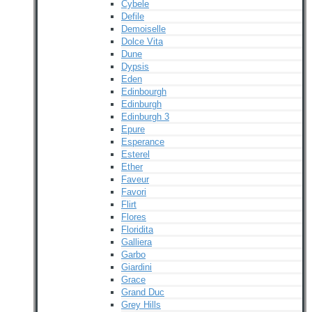
Cybele
Defile
Demoiselle
Dolce Vita
Dune
Dypsis
Eden
Edinbourgh
Edinburgh
Edinburgh 3
Epure
Esperance
Esterel
Ether
Faveur
Favori
Flirt
Flores
Floridita
Galliera
Garbo
Giardini
Grace
Grand Duc
Grey Hills