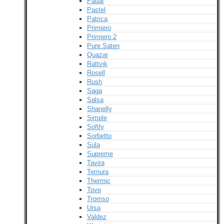
Padar
Pastel
Patrica
Primiero
Primiero 2
Pure Saten
Quazar
Rattvik
Rosell
Rush
Saga
Salsa
Shanelly
Simple
Softly
Sorbetto
Sula
Supreme
Tavira
Ternura
Thermic
Tove
Tromso
Ursa
Valdez