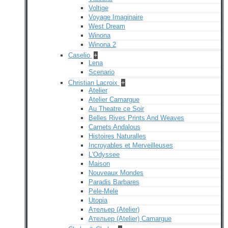
Voltige
Voyage Imaginaire
West Dream
Winona
Winona 2
Caselio
+
Lena
Scenario
Christian Lacroix
+
Atelier
Atelier Camargue
Au Theatre ce Soir
Belles Rives Prints And Weaves
Carnets Andalous
Histoires Naturalles
Incroyables et Merveilleuses
L'Odyssee
Maison
Nouveaux Mondes
Paradis Barbares
Pele-Mele
Utopia
Ательер (Atelier)
Ательер (Atelier) Camargue