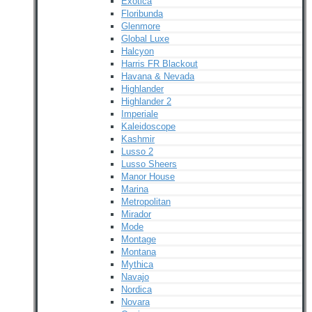
Exotica
Floribunda
Glenmore
Global Luxe
Halcyon
Harris FR Blackout
Havana & Nevada
Highlander
Highlander 2
Imperiale
Kaleidoscope
Kashmir
Lusso 2
Lusso Sheers
Manor House
Marina
Metropolitan
Mirador
Mode
Montage
Montana
Mythica
Navajo
Nordica
Novara