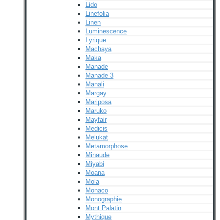
Lido
Linefolia
Linen
Luminescence
Lyrique
Machaya
Maka
Manade
Manade 3
Manali
Margay
Mariposa
Maruko
Mayfair
Medicis
Melukat
Metamorphose
Minaude
Miyabi
Moana
Mola
Monaco
Monographie
Mont Palatin
Mythique