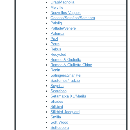
Lira&Magnolia
Melville
Nouvelles Vagues
Oceano/Serafino/Samsara
Paislig
Pallade/Venere
Palomar
Pazl
Petra
Rebus
Recycled
Romeo & Giulietta
Romeo & Giulietta Chine
Ronin
Salinger&Shar Pei
Sauternes/Tadzio
Sayetta
Scarabeo
Setamatka XL/Marilu
Shades
Silkbird
Silkbird Jacquard
Smilla
Soft Wood
Sottosopra