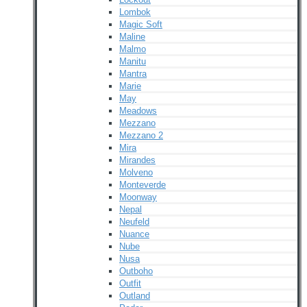
Lombok
Magic Soft
Maline
Malmo
Manitu
Mantra
Marie
May
Meadows
Mezzano
Mezzano 2
Mira
Mirandes
Molveno
Monteverde
Moonway
Nepal
Neufeld
Nuance
Nube
Nusa
Outboho
Outfit
Outland