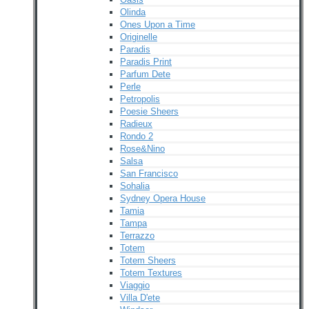
Olinda
Ones Upon a Time
Originelle
Paradis
Paradis Print
Parfum Dete
Perle
Petropolis
Poesie Sheers
Radieux
Rondo 2
Rose&Nino
Salsa
San Francisco
Sohalia
Sydney Opera House
Tamia
Tampa
Terrazzo
Totem
Totem Sheers
Totem Textures
Viaggio
Villa D'ete