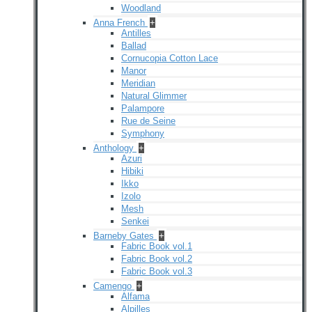
Woodland
Anna French
+
Antilles
Ballad
Cornucopia Cotton Lace
Manor
Meridian
Natural Glimmer
Palampore
Rue de Seine
Symphony
Anthology
+
Azuri
Hibiki
Ikko
Izolo
Mesh
Senkei
Barneby Gates
+
Fabric Book vol.1
Fabric Book vol.2
Fabric Book vol.3
Camengo
+
Alfama
Alpilles