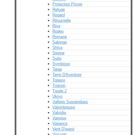
Projection Privee
Refuge
Regard
Ritournelle
Riva
Rodeo
Romane
Salonga
Shiva
Sienne
Suite
Symbiose
Taiga
Terre D'Aventure
Topaze
Trianon
Triode 2
Ukiyo
Vallees Suspendues
Valombreuse
Valvidia
Vanoise
Variance
Vent D'ouest
Visconti