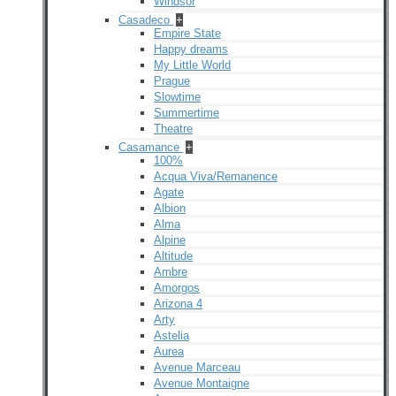
Windsor
Casadeco
+
Empire State
Happy dreams
My Little World
Prague
Slowtime
Summertime
Theatre
Casamance
+
100%
Acqua Viva/Remanence
Agate
Albion
Alma
Alpine
Altitude
Ambre
Amorgos
Arizona 4
Arty
Astelia
Aurea
Avenue Marceau
Avenue Montaigne