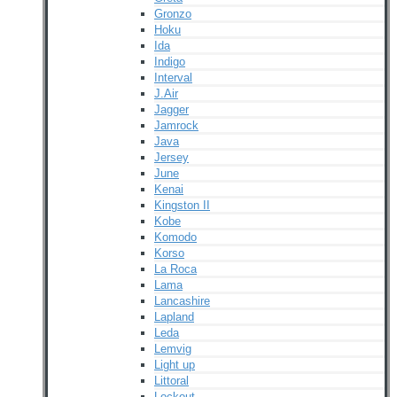
Gronzo
Hoku
Ida
Indigo
Interval
J.Air
Jagger
Jamrock
Java
Jersey
June
Kenai
Kingston II
Kobe
Komodo
Korso
La Roca
Lama
Lancashire
Lapland
Leda
Lemvig
Light up
Littoral
Lockout