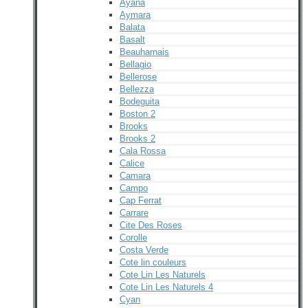
Ayana
Aymara
Balata
Basalt
Beauharnais
Bellagio
Bellerose
Bellezza
Bodeguita
Boston 2
Brooks
Brooks 2
Cala Rossa
Calice
Camara
Campo
Cap Ferrat
Carrare
Cite Des Roses
Corolle
Costa Verde
Cote lin couleurs
Cote Lin Les Naturels
Cote Lin Les Naturels 4
Cyan