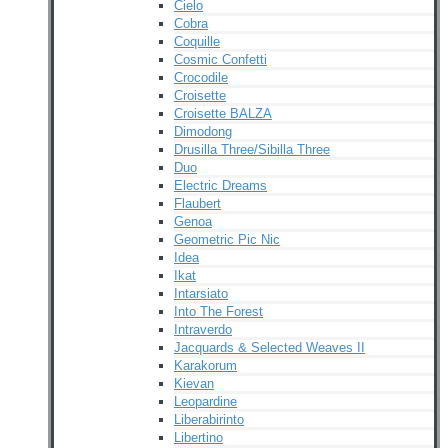
Cielo
Cobra
Coquille
Cosmic Confetti
Crocodile
Croisette
Croisette BALZA
Dimodong
Drusilla Three/Sibilla Three
Duo
Electric Dreams
Flaubert
Genoa
Geometric Pic Nic
Idea
Ikat
Intarsiato
Into The Forest
Intraverdo
Jacquards & Selected Weaves II
Karakorum
Kievan
Leopardine
Liberabirinto
Libertino