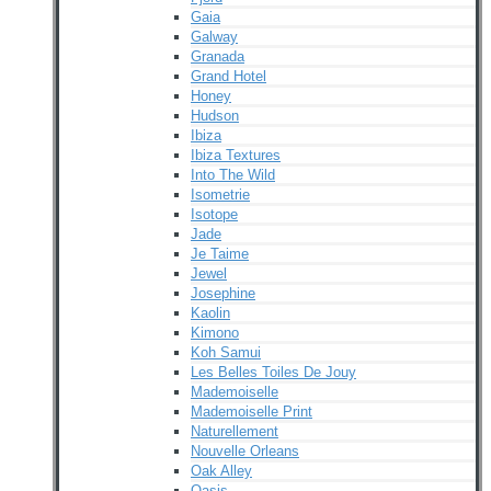
Gaia
Galway
Granada
Grand Hotel
Honey
Hudson
Ibiza
Ibiza Textures
Into The Wild
Isometrie
Isotope
Jade
Je Taime
Jewel
Josephine
Kaolin
Kimono
Koh Samui
Les Belles Toiles De Jouy
Mademoiselle
Mademoiselle Print
Naturellement
Nouvelle Orleans
Oak Alley
Oasis