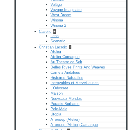
Voltige
Voyage Imaginaire
West Dream
Winona
Winona 2
Caselio
+
Lena
Scenario
Christian Lacroix
+
Atelier
Atelier Camargue
Au Theatre ce Soir
Belles Rives Prints And Weaves
Carnets Andalous
Histoires Naturalles
Incroyables et Merveilleuses
L'Odyssee
Maison
Nouveaux Mondes
Paradis Barbares
Pele-Mele
Utopia
Ательер (Atelier)
Ательер (Atelier) Camargue