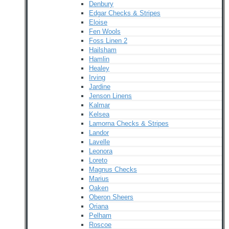
Denbury
Edgar Checks & Stripes
Eloise
Fen Wools
Foss Linen 2
Hailsham
Hamlin
Healey
Irving
Jardine
Jenson Linens
Kalmar
Kelsea
Lamorna Checks & Stripes
Landor
Lavelle
Leonora
Loreto
Magnus Checks
Marius
Oaken
Oberon Sheers
Oriana
Pelham
Roscoe