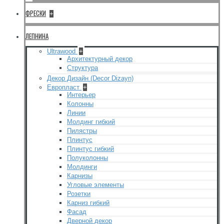
ФРЕСКИ
+
ЛЕПНИНА
Ultrawood
+
Архитектурный декор
Структура
Декор Дизайн (Decor Dizayn)
Европласт
+
Интерьер
Колонны
Линии
Молдинг гибкий
Пилястры
Плинтус
Плинтус гибкий
Полуколонны
Молдинги
Карнизы
Угловые элементы
Розетки
Карниз гибкий
Фасад
Дверной декор