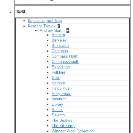
ТКАНИ
Карнизы для Штор
Каталог Тканей
+
Andrew Martin
+
Anthem
Berkeley
Brunswick
Compass
Compass North
Compass South
Expedition
Folklore
Gobi
Harbour
Hindu Kush
Holly Frean
Inventor
Library
Remix
Salento
The Beatles
The Kit Kemp
Windsor Wool Collection