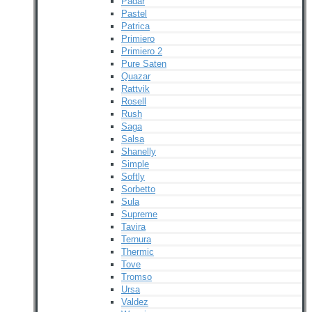
Padar
Pastel
Patrica
Primiero
Primiero 2
Pure Saten
Quazar
Rattvik
Rosell
Rush
Saga
Salsa
Shanelly
Simple
Softly
Sorbetto
Sula
Supreme
Tavira
Ternura
Thermic
Tove
Tromso
Ursa
Valdez