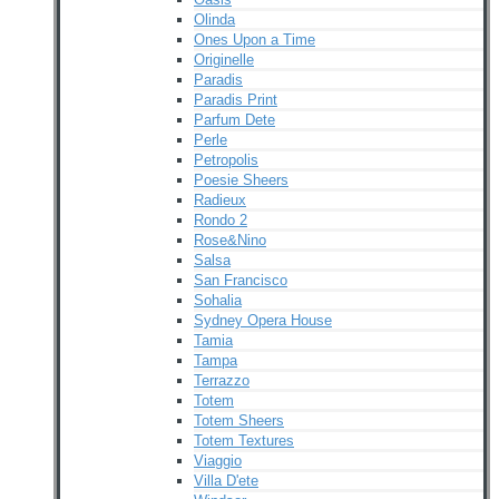
Olinda
Ones Upon a Time
Originelle
Paradis
Paradis Print
Parfum Dete
Perle
Petropolis
Poesie Sheers
Radieux
Rondo 2
Rose&Nino
Salsa
San Francisco
Sohalia
Sydney Opera House
Tamia
Tampa
Terrazzo
Totem
Totem Sheers
Totem Textures
Viaggio
Villa D'ete