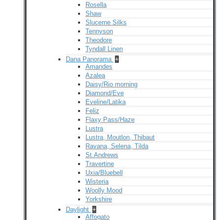
Rosella
Shaw
Slucerne Silks
Tennyson
Theodore
Tyndall Linen
Dana Panorama
+
Amandes
Azalea
Daisy/Rio morning
Diamond/Eve
Eveline/Latika
Feliz
Flaxy Pass/Haze
Lustra
Lustra, Moutlon, Thibaut
Ravana, Selena, Tilda
St.Andrews
Travertine
Uxia/Bluebell
Wisteria
Woolly Mood
Yorkshire
Daylight
+
Affogato