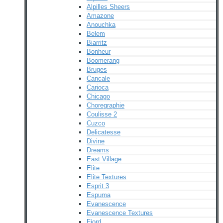
Alpilles Sheers
Amazone
Anouchka
Belem
Biarritz
Bonheur
Boomerang
Bruges
Cancale
Carioca
Chicago
Choregraphie
Coulisse 2
Cuzco
Delicatesse
Divine
Dreams
East Village
Elite
Elite Textures
Esprit 3
Espuma
Evanescence
Evanescence Textures
Fjord