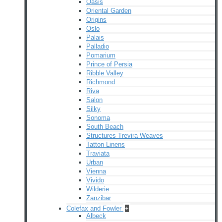
Oasis
Oriental Garden
Origins
Oslo
Palais
Palladio
Pomarium
Prince of Persia
Ribble Valley
Richmond
Riva
Salon
Silky
Sonoma
South Beach
Structures Trevira Weaves
Tatton Linens
Traviata
Urban
Vienna
Vivido
Wilderie
Zanzibar
Colefax and Fowler
+
Albeck