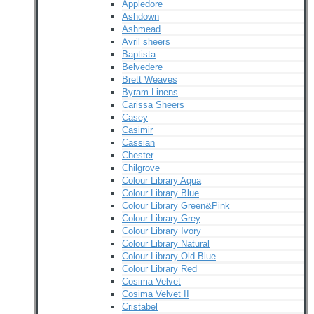
Appledore
Ashdown
Ashmead
Avril sheers
Baptista
Belvedere
Brett Weaves
Byram Linens
Carissa Sheers
Casey
Casimir
Cassian
Chester
Chilgrove
Colour Library Aqua
Colour Library Blue
Colour Library Green&Pink
Colour Library Grey
Colour Library Ivory
Colour Library Natural
Colour Library Old Blue
Colour Library Red
Cosima Velvet
Cosima Velvet II
Cristabel