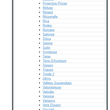
Projection Privee
Refuge
Regard
Ritournelle
Riva
Rodeo
Romane
Salonga
Shiva
Sienne
Suite
Symbiose
Taiga
Terre D'Aventure
Topaze
Trianon
Triode 2
Ukiyo
Vallees Suspendues
Valombreuse
Valvidia
Vanoise
Variance
Vent D'ouest
Visconti