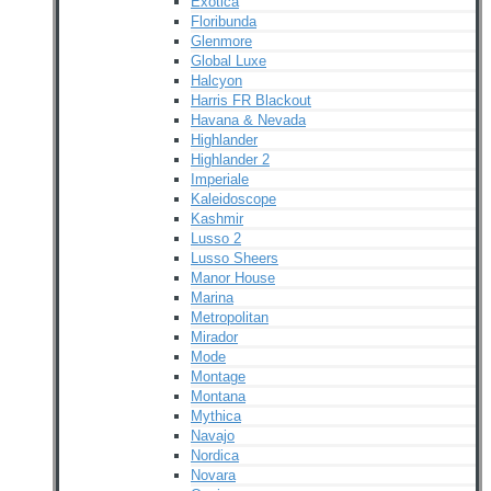
Exotica
Floribunda
Glenmore
Global Luxe
Halcyon
Harris FR Blackout
Havana & Nevada
Highlander
Highlander 2
Imperiale
Kaleidoscope
Kashmir
Lusso 2
Lusso Sheers
Manor House
Marina
Metropolitan
Mirador
Mode
Montage
Montana
Mythica
Navajo
Nordica
Novara