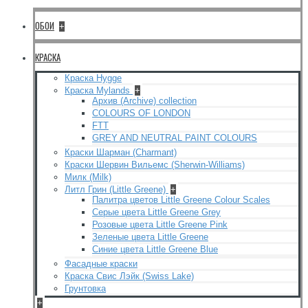
ОБОИ
+
КРАСКА
Краска Hygge
Краска Mylands
+
Архив (Archive) collection
COLOURS OF LONDON
FTT
GREY AND NEUTRAL PAINT COLOURS
Краски Шарман (Charmant)
Краски Шервин Вильемс (Sherwin-Williams)
Милк (Milk)
Литл Грин (Little Greene)
+
Палитра цветов Little Greene Colour Scales
Серые цвета Little Greene Grey
Розовые цвета Little Greene Pink
Зеленые цвета Little Greene
Синие цвета Little Greene Blue
Фасадные краски
Краска Свис Лэйк (Swiss Lake)
Грунтовка
+