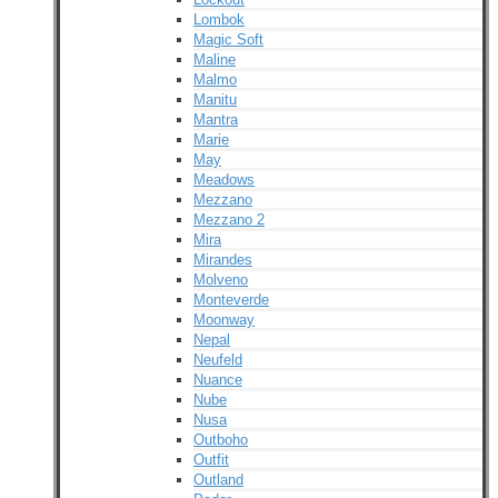
Lombok
Magic Soft
Maline
Malmo
Manitu
Mantra
Marie
May
Meadows
Mezzano
Mezzano 2
Mira
Mirandes
Molveno
Monteverde
Moonway
Nepal
Neufeld
Nuance
Nube
Nusa
Outboho
Outfit
Outland