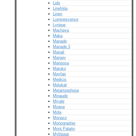
Lido
Linefolia
Linen
Luminescence
Lyrique
Machaya
Maka
Manade
Manade 3
Manali
Margay
Mariposa
Maruko
Mayfair
Medicis
Melukat
Metamorphose
Minaude
Miyabi
Moana
Mola
Monaco
Monographie
Mont Palatin
Mythique