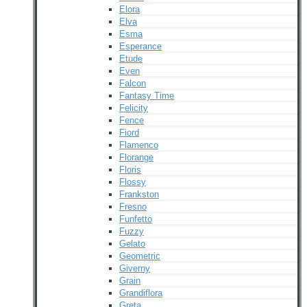
Elora
Elva
Esma
Esperance
Etude
Even
Falcon
Fantasy Time
Felicity
Fence
Fiord
Flamenco
Florange
Floris
Flossy
Frankston
Fresno
Funfetto
Fuzzy
Gelato
Geometric
Giverny
Grain
Grandiflora
Greta