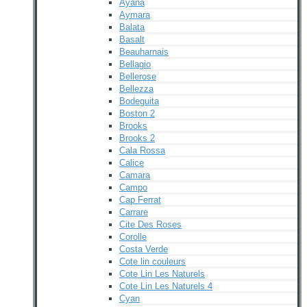
Ayana
Aymara
Balata
Basalt
Beauharnais
Bellagio
Bellerose
Bellezza
Bodeguita
Boston 2
Brooks
Brooks 2
Cala Rossa
Calice
Camara
Campo
Cap Ferrat
Carrare
Cite Des Roses
Corolle
Costa Verde
Cote lin couleurs
Cote Lin Les Naturels
Cote Lin Les Naturels 4
Cyan