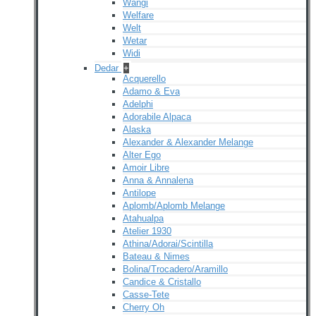
Wangi
Welfare
Welt
Wetar
Widi
Dedar
+
Acquerello
Adamo & Eva
Adelphi
Adorabile Alpaca
Alaska
Alexander & Alexander Melange
Alter Ego
Amoir Libre
Anna & Annalena
Antilope
Aplomb/Aplomb Melange
Atahualpa
Atelier 1930
Athina/Adorai/Scintilla
Bateau & Nimes
Bolina/Trocadero/Aramillo
Candice & Cristallo
Casse-Tete
Cherry Oh