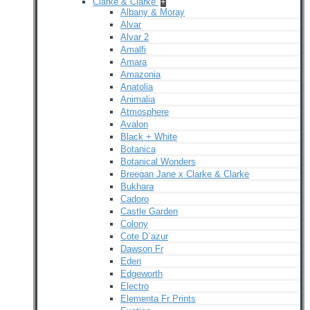
Clarke & Clarke
+
Albany & Moray
Alvar
Alvar 2
Amalfi
Amara
Amazonia
Anatolia
Animalia
Atmosphere
Avalon
Black + White
Botanica
Botanical Wonders
Breegan Jane x Clarke & Clarke
Bukhara
Cadoro
Castle Garden
Colony
Cote D`azur
Dawson Fr
Eden
Edgeworth
Electro
Elementa Fr Prints