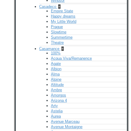
Windsor
Casadeco
+
Empire State
Happy dreams
My Little World
Prague
Slowtime
Summertime
Theatre
Casamance
+
100%
Acqua Viva/Remanence
Agate
Albion
Alma
Alpine
Altitude
Ambre
Amorgos
Arizona 4
Arty
Astelia
Aurea
Avenue Marceau
Avenue Montaigne