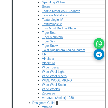
Sparkling Willow
Swan
Tadzio Metallico & Colibritz
Tessere Metallico
Texturologie IV
Texturologie V
This Must Be The Place
Tiger Beat
Tiger Mountain
Tiger Silk
Tiger Snow
Twist Again/Lora Logic/Engram
UR
Viridiana
Vladimiro
Wide Tussah
Wide Wool Light
Wide Wool Macro
WIDE WOOL MICRO
Wide Wool Sable
Wide Wool/R
Zebresse
Ательер (Atelier) 1930
Designers Guild
+
Amaya