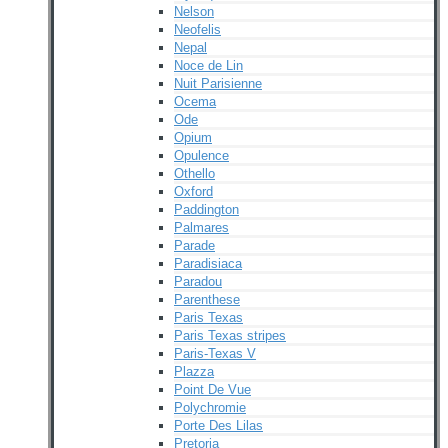
Nelson
Neofelis
Nepal
Noce de Lin
Nuit Parisienne
Ocema
Ode
Opium
Opulence
Othello
Oxford
Paddington
Palmares
Parade
Paradisiaca
Paradou
Parenthese
Paris Texas
Paris Texas stripes
Paris-Texas V
Plazza
Point De Vue
Polychromie
Porte Des Lilas
Pretoria