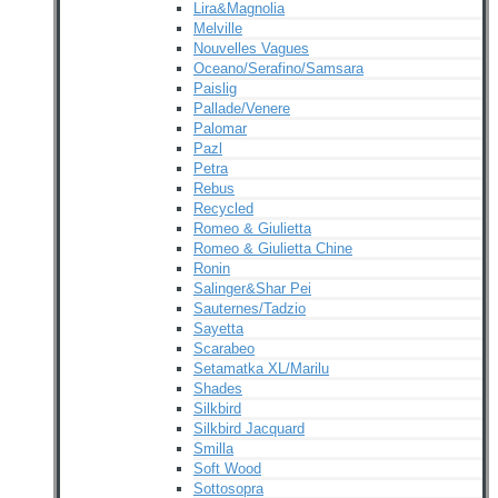
Lira&Magnolia
Melville
Nouvelles Vagues
Oceano/Serafino/Samsara
Paislig
Pallade/Venere
Palomar
Pazl
Petra
Rebus
Recycled
Romeo & Giulietta
Romeo & Giulietta Chine
Ronin
Salinger&Shar Pei
Sauternes/Tadzio
Sayetta
Scarabeo
Setamatka XL/Marilu
Shades
Silkbird
Silkbird Jacquard
Smilla
Soft Wood
Sottosopra