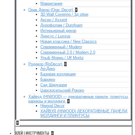
Мавритания
Орак Декор (Orac Decor)
+
3D Wall Covering / 3д обои
Аксен / Axxent
Дурофолам / Durofoam
Интерьерный декор
Люксус / Luxxus
Новая классика / New Classics
Современный / Modern
Современный 2.0 / Modern 2.0
Ульф Мориц / Ulf Moritz
Родекор (RoDecor)
+
Ар-Деко
Базовая коллекция
Барокко
Сад Шинуазри
Царскосельский Рококо
Хайвуд (HIWOOD) — декоративные панели, плинтусы,
карнизы и молдинги
+
Hiwood Decor
ХАЙВУД (HIWOOD) ДЕКОРАТИВНЫЕ ПАНЕЛИ,
МОЛДИНГИ И ПЛИНТУСЫ
+
КЛЕЙ | ИНСТРУМЕНТЫ
+