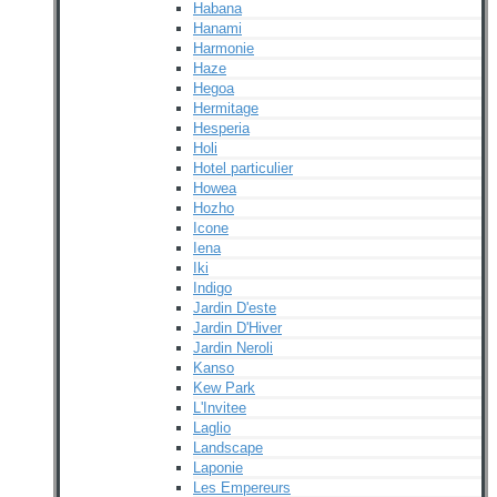
Habana
Hanami
Harmonie
Haze
Hegoa
Hermitage
Hesperia
Holi
Hotel particulier
Howea
Hozho
Icone
Iena
Iki
Indigo
Jardin D'este
Jardin D'Hiver
Jardin Neroli
Kanso
Kew Park
L'Invitee
Laglio
Landscape
Laponie
Les Empereurs