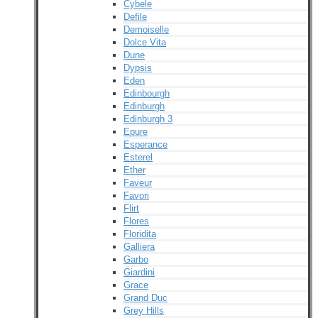
Cybele
Defile
Demoiselle
Dolce Vita
Dune
Dypsis
Eden
Edinbourgh
Edinburgh
Edinburgh 3
Epure
Esperance
Esterel
Ether
Faveur
Favori
Flirt
Flores
Floridita
Galliera
Garbo
Giardini
Grace
Grand Duc
Grey Hills