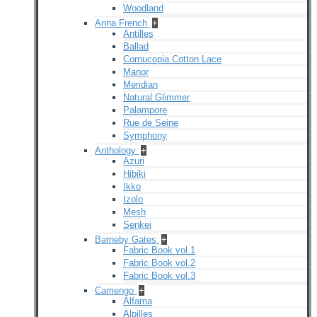
Woodland
Anna French
+
Antilles
Ballad
Cornucopia Cotton Lace
Manor
Meridian
Natural Glimmer
Palampore
Rue de Seine
Symphony
Anthology
+
Azuri
Hibiki
Ikko
Izolo
Mesh
Senkei
Barneby Gates
+
Fabric Book vol.1
Fabric Book vol.2
Fabric Book vol.3
Camengo
+
Alfama
Alpilles