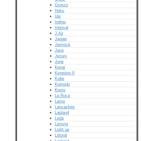
Gronzo
Hoku
Ida
Indigo
Interval
J.Air
Jagger
Jamrock
Java
Jersey
June
Kenai
Kingston II
Kobe
Komodo
Korso
La Roca
Lama
Lancashire
Lapland
Leda
Lemvig
Light up
Littoral
Lockout