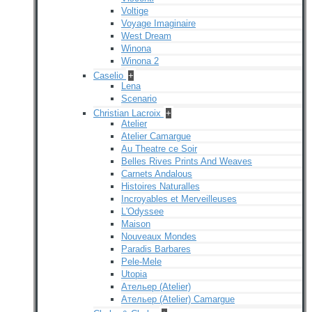
Voltige
Voyage Imaginaire
West Dream
Winona
Winona 2
Caselio
+
Lena
Scenario
Christian Lacroix
+
Atelier
Atelier Camargue
Au Theatre ce Soir
Belles Rives Prints And Weaves
Carnets Andalous
Histoires Naturalles
Incroyables et Merveilleuses
L'Odyssee
Maison
Nouveaux Mondes
Paradis Barbares
Pele-Mele
Utopia
Ательер (Atelier)
Ательер (Atelier) Camargue