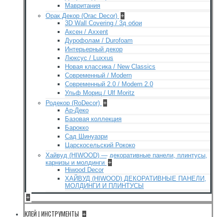
Мавритания
Орак Декор (Orac Decor)
+
3D Wall Covering / 3д обои
Аксен / Axxent
Дурофолам / Durofoam
Интерьерный декор
Люксус / Luxxus
Новая классика / New Classics
Современный / Modern
Современный 2.0 / Modern 2.0
Ульф Мориц / Ulf Moritz
Родекор (RoDecor)
+
Ар-Деко
Базовая коллекция
Барокко
Сад Шинуазри
Царскосельский Рококо
Хайвуд (HIWOOD) — декоративные панели, плинтусы,
карнизы и молдинги
+
Hiwood Decor
ХАЙВУД (HIWOOD) ДЕКОРАТИВНЫЕ ПАНЕЛИ,
МОЛДИНГИ И ПЛИНТУСЫ
+
КЛЕЙ | ИНСТРУМЕНТЫ
+