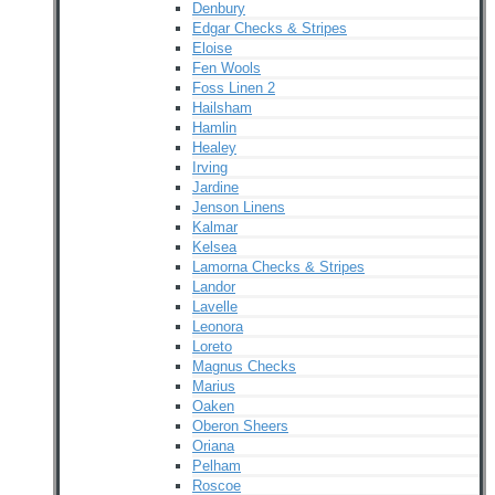
Denbury
Edgar Checks & Stripes
Eloise
Fen Wools
Foss Linen 2
Hailsham
Hamlin
Healey
Irving
Jardine
Jenson Linens
Kalmar
Kelsea
Lamorna Checks & Stripes
Landor
Lavelle
Leonora
Loreto
Magnus Checks
Marius
Oaken
Oberon Sheers
Oriana
Pelham
Roscoe