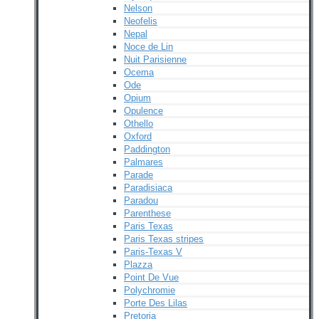
Nelson
Neofelis
Nepal
Noce de Lin
Nuit Parisienne
Ocema
Ode
Opium
Opulence
Othello
Oxford
Paddington
Palmares
Parade
Paradisiaca
Paradou
Parenthese
Paris Texas
Paris Texas stripes
Paris-Texas V
Plazza
Point De Vue
Polychromie
Porte Des Lilas
Pretoria