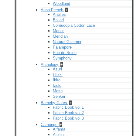
Woodland
Anna French
+
Antilles
Ballad
Cornucopia Cotton Lace
Manor
Meridian
Natural Glimmer
Palampore
Rue de Seine
Symphony
Anthology
+
Azuri
Hibiki
Ikko
Izolo
Mesh
Senkei
Barneby Gates
+
Fabric Book vol.1
Fabric Book vol.2
Fabric Book vol.3
Camengo
+
Alfama
Alpilles