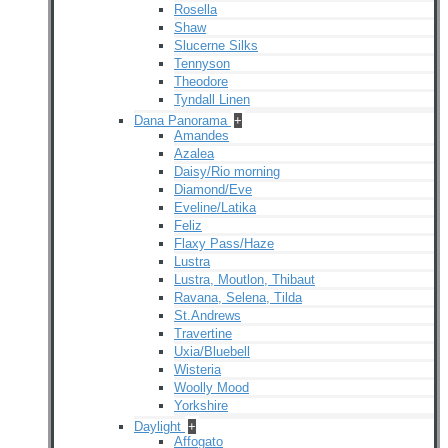
Rosella
Shaw
Slucerne Silks
Tennyson
Theodore
Tyndall Linen
Dana Panorama
+
Amandes
Azalea
Daisy/Rio morning
Diamond/Eve
Eveline/Latika
Feliz
Flaxy Pass/Haze
Lustra
Lustra, Moutlon, Thibaut
Ravana, Selena, Tilda
St.Andrews
Travertine
Uxia/Bluebell
Wisteria
Woolly Mood
Yorkshire
Daylight
+
Affogato