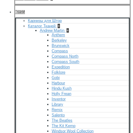
ТКАНИ
Карнизы для Штор
Каталог Тканей
+
Andrew Martin
+
Anthem
Berkeley
Brunswick
Compass
Compass North
Compass South
Expedition
Folklore
Gobi
Harbour
Hindu Kush
Holly Frean
Inventor
Library
Remix
Salento
The Beatles
The Kit Kemp
Windsor Wool Collection