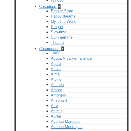
Windsor
Casadeco
+
Empire State
Happy dreams
My Little World
Prague
Slowtime
Summertime
Theatre
Casamance
+
100%
Acqua Viva/Remanence
Agate
Albion
Alma
Alpine
Altitude
Ambre
Amorgos
Arizona 4
Arty
Astelia
Aurea
Avenue Marceau
Avenue Montaigne