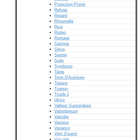
Projection Privee
Refuge
Regard
Ritournelle
Riva
Rodeo
Romane
Salonga
Shiva
Sienne
Suite
Symbiose
Taiga
Terre D'Aventure
Topaze
Trianon
Triode 2
Ukiyo
Vallees Suspendues
Valombreuse
Valvidia
Vanoise
Variance
Vent D'ouest
Visconti