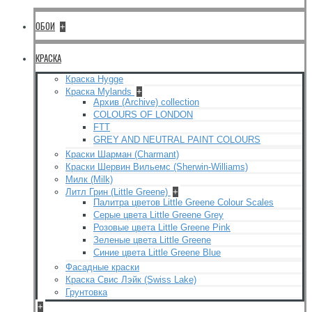
ОБОИ
+
КРАСКА
Краска Hygge
Краска Mylands
+
Архив (Archive) collection
COLOURS OF LONDON
FTT
GREY AND NEUTRAL PAINT COLOURS
Краски Шарман (Charmant)
Краски Шервин Вильемс (Sherwin-Williams)
Милк (Milk)
Литл Грин (Little Greene)
+
Палитра цветов Little Greene Colour Scales
Серые цвета Little Greene Grey
Розовые цвета Little Greene Pink
Зеленые цвета Little Greene
Синие цвета Little Greene Blue
Фасадные краски
Краска Свис Лэйк (Swiss Lake)
Грунтовка
+