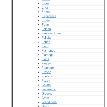
Elora
Elva
Esma
Esperance
Etude
Even
Falcon
Fantasy Time
Felicity
Fence
Fiord
Flamenco
Florange
Floris
Flossy
Frankston
Fresno
Funfetto
Fuzzy
Gelato
Geometric
Giverny
Grain
Grandiflora
Greta