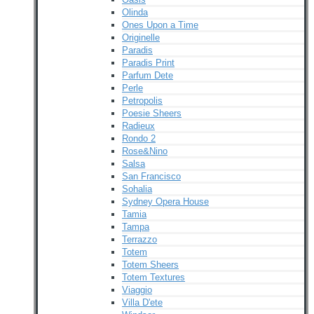
Olinda
Ones Upon a Time
Originelle
Paradis
Paradis Print
Parfum Dete
Perle
Petropolis
Poesie Sheers
Radieux
Rondo 2
Rose&Nino
Salsa
San Francisco
Sohalia
Sydney Opera House
Tamia
Tampa
Terrazzo
Totem
Totem Sheers
Totem Textures
Viaggio
Villa D'ete