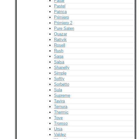
Padar
Pastel
Patrica
Primiero
Primiero 2
Pure Saten
Quazar
Rattvik
Rosell
Rush
Saga
Salsa
Shanelly
Simple
Softly
Sorbetto
Sula
Supreme
Tavira
Ternura
Thermic
Tove
Tromso
Ursa
Valdez