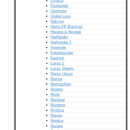
Exotica
Floribunda
Glenmore
Global Luxe
Halcyon
Harris FR Blackout
Havana & Nevada
Highlander
Highlander 2
Imperiale
Kaleidoscope
Kashmir
Lusso 2
Lusso Sheers
Manor House
Marina
Metropolitan
Mirador
Mode
Montage
Montana
Mythica
Navajo
Nordica
Novara