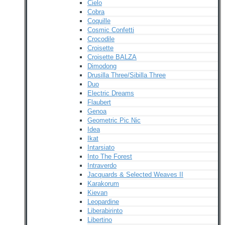
Cielo
Cobra
Coquille
Cosmic Confetti
Crocodile
Croisette
Croisette BALZA
Dimodong
Drusilla Three/Sibilla Three
Duo
Electric Dreams
Flaubert
Genoa
Geometric Pic Nic
Idea
Ikat
Intarsiato
Into The Forest
Intraverdo
Jacquards & Selected Weaves II
Karakorum
Kievan
Leopardine
Liberabirinto
Libertino