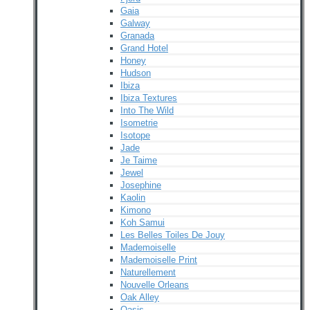
Gaia
Galway
Granada
Grand Hotel
Honey
Hudson
Ibiza
Ibiza Textures
Into The Wild
Isometrie
Isotope
Jade
Je Taime
Jewel
Josephine
Kaolin
Kimono
Koh Samui
Les Belles Toiles De Jouy
Mademoiselle
Mademoiselle Print
Naturellement
Nouvelle Orleans
Oak Alley
Oasis