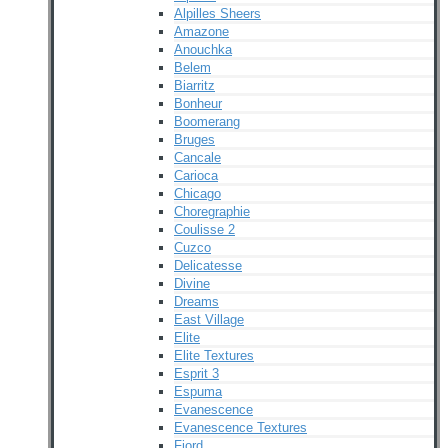
Alpilles Sheers
Amazone
Anouchka
Belem
Biarritz
Bonheur
Boomerang
Bruges
Cancale
Carioca
Chicago
Choregraphie
Coulisse 2
Cuzco
Delicatesse
Divine
Dreams
East Village
Elite
Elite Textures
Esprit 3
Espuma
Evanescence
Evanescence Textures
Fjord