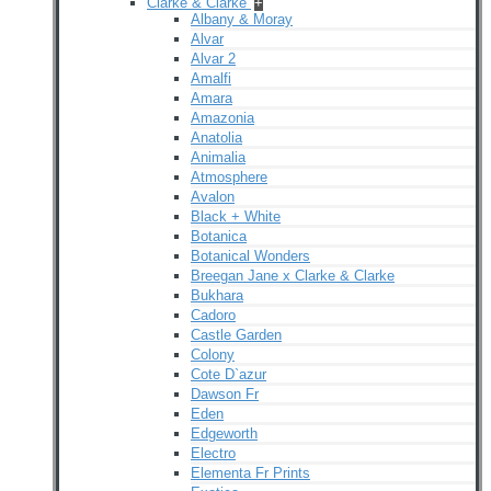
Clarke & Clarke
+
Albany & Moray
Alvar
Alvar 2
Amalfi
Amara
Amazonia
Anatolia
Animalia
Atmosphere
Avalon
Black + White
Botanica
Botanical Wonders
Breegan Jane x Clarke & Clarke
Bukhara
Cadoro
Castle Garden
Colony
Cote D`azur
Dawson Fr
Eden
Edgeworth
Electro
Elementa Fr Prints