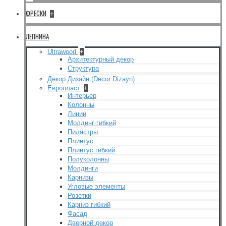
ФРЕСКИ
+
ЛЕПНИНА
Ultrawood
+
Архитектурный декор
Структура
Декор Дизайн (Decor Dizayn)
Европласт
+
Интерьер
Колонны
Линии
Молдинг гибкий
Пилястры
Плинтус
Плинтус гибкий
Полуколонны
Молдинги
Карнизы
Угловые элементы
Розетки
Карниз гибкий
Фасад
Дверной декор