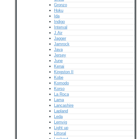
Gronzo
Hoku
Ida
Indigo
Interval
J.Air
Jagger
Jamrock
Java
Jersey
June
Kenai
Kingston II
Kobe
Komodo
Korso
La Roca
Lama
Lancashire
Lapland
Leda
Lemvig
Light up
Littoral
Lockout