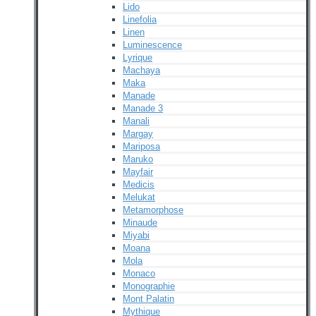
Lido
Linefolia
Linen
Luminescence
Lyrique
Machaya
Maka
Manade
Manade 3
Manali
Margay
Mariposa
Maruko
Mayfair
Medicis
Melukat
Metamorphose
Minaude
Miyabi
Moana
Mola
Monaco
Monographie
Mont Palatin
Mythique