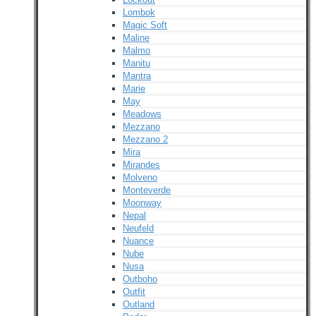
Lombok
Magic Soft
Maline
Malmo
Manitu
Mantra
Marie
May
Meadows
Mezzano
Mezzano 2
Mira
Mirandes
Molveno
Monteverde
Moonway
Nepal
Neufeld
Nuance
Nube
Nusa
Outboho
Outfit
Outland