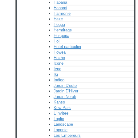
Habana
Hanami
Harmonie
Haze
Hegoa
Hermitage
Hesperia
Holi
Hotel particulier
Howea
Hozho
Icone
Iena
Iki
Indigo
Jardin D'este
Jardin D'Hiver
Jardin Neroli
Kanso
Kew Park
L'Invitee
Laglio
Landscape
Laponie
Les Empereurs