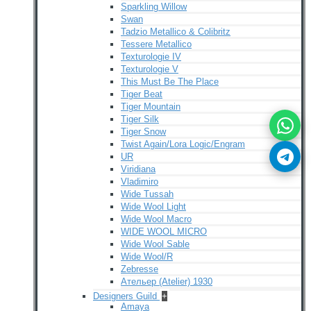
Sparkling Willow
Swan
Tadzio Metallico & Colibritz
Tessere Metallico
Texturologie IV
Texturologie V
This Must Be The Place
Tiger Beat
Tiger Mountain
Tiger Silk
Tiger Snow
Twist Again/Lora Logic/Engram
UR
Viridiana
Vladimiro
Wide Tussah
Wide Wool Light
Wide Wool Macro
WIDE WOOL MICRO
Wide Wool Sable
Wide Wool/R
Zebresse
Ательер (Atelier) 1930
Designers Guild
+
Amaya