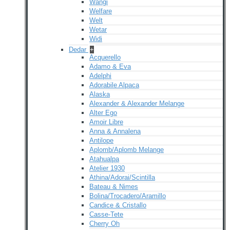
Wangi
Welfare
Welt
Wetar
Widi
Dedar
+
Acquerello
Adamo & Eva
Adelphi
Adorabile Alpaca
Alaska
Alexander & Alexander Melange
Alter Ego
Amoir Libre
Anna & Annalena
Antilope
Aplomb/Aplomb Melange
Atahualpa
Atelier 1930
Athina/Adorai/Scintilla
Bateau & Nimes
Bolina/Trocadero/Aramillo
Candice & Cristallo
Casse-Tete
Cherry Oh