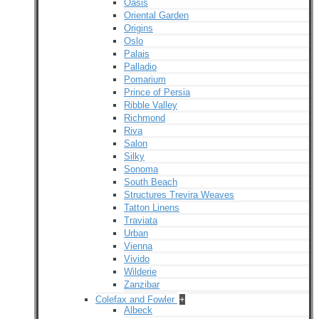
Oasis
Oriental Garden
Origins
Oslo
Palais
Palladio
Pomarium
Prince of Persia
Ribble Valley
Richmond
Riva
Salon
Silky
Sonoma
South Beach
Structures Trevira Weaves
Tatton Linens
Traviata
Urban
Vienna
Vivido
Wilderie
Zanzibar
Colefax and Fowler
+
Albeck