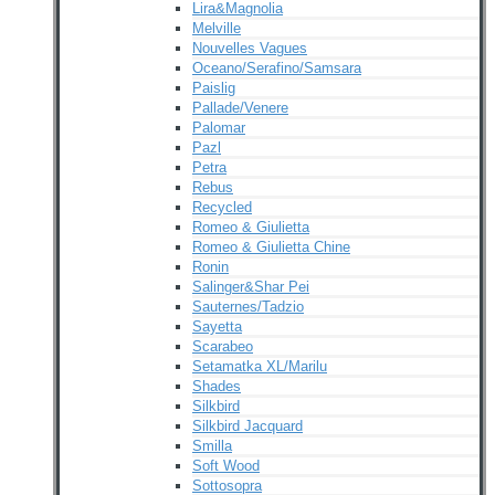
Lira&Magnolia
Melville
Nouvelles Vagues
Oceano/Serafino/Samsara
Paislig
Pallade/Venere
Palomar
Pazl
Petra
Rebus
Recycled
Romeo & Giulietta
Romeo & Giulietta Chine
Ronin
Salinger&Shar Pei
Sauternes/Tadzio
Sayetta
Scarabeo
Setamatka XL/Marilu
Shades
Silkbird
Silkbird Jacquard
Smilla
Soft Wood
Sottosopra