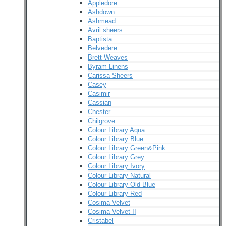
Appledore
Ashdown
Ashmead
Avril sheers
Baptista
Belvedere
Brett Weaves
Byram Linens
Carissa Sheers
Casey
Casimir
Cassian
Chester
Chilgrove
Colour Library Aqua
Colour Library Blue
Colour Library Green&Pink
Colour Library Grey
Colour Library Ivory
Colour Library Natural
Colour Library Old Blue
Colour Library Red
Cosima Velvet
Cosima Velvet II
Cristabel