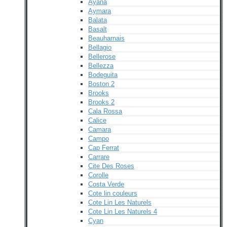
Ayana
Aymara
Balata
Basalt
Beauharnais
Bellagio
Bellerose
Bellezza
Bodeguita
Boston 2
Brooks
Brooks 2
Cala Rossa
Calice
Camara
Campo
Cap Ferrat
Carrare
Cite Des Roses
Corolle
Costa Verde
Cote lin couleurs
Cote Lin Les Naturels
Cote Lin Les Naturels 4
Cyan