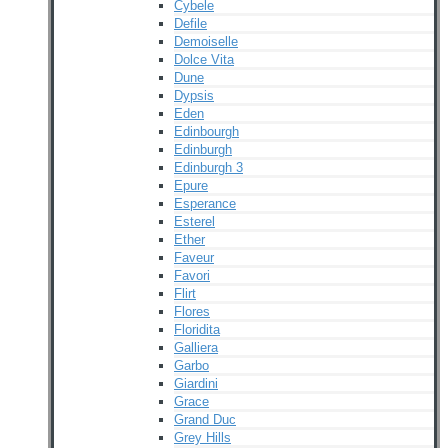
Cybele
Defile
Demoiselle
Dolce Vita
Dune
Dypsis
Eden
Edinbourgh
Edinburgh
Edinburgh 3
Epure
Esperance
Esterel
Ether
Faveur
Favori
Flirt
Flores
Floridita
Galliera
Garbo
Giardini
Grace
Grand Duc
Grey Hills