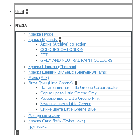
ОБОИ
+
КРАСКА
Краска Hygge
Краска Mylands
+
Архив (Archive) collection
COLOURS OF LONDON
FTT
GREY AND NEUTRAL PAINT COLOURS
Краски Шарман (Charmant)
Краски Шервин Вильемс (Sherwin-Williams)
Милк (Milk)
Литл Грин (Little Greene)
+
Палитра цветов Little Greene Colour Scales
Серые цвета Little Greene Grey
Розовые цвета Little Greene Pink
Зеленые цвета Little Greene
Синие цвета Little Greene Blue
Фасадные краски
Краска Свис Лэйк (Swiss Lake)
Грунтовка
+