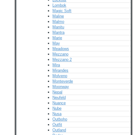
Lombok
Magic Soft
Maline
Malmo
Manitu
Mantra
Marie
May
Meadows
Mezzano
Mezzano 2
Mira
Mirandes
Molveno
Monteverde
Moonway
Nepal
Neufeld
Nuance
Nube
Nusa
Outboho
Outfit
Outland