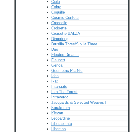
Cielo
Cobra
Coquille
Cosmic Confetti
Crocodile
Croisette
Croisette BALZA
Dimodong
Drusilla Three/Sibilla Three
Duo
Electric Dreams
Flaubert
Genoa
Geometric Pic Nic
Idea
Ikat
Intarsiato
Into The Forest
Intraverdo
Jacquards & Selected Weaves II
Karakorum
Kievan
Leopardine
Liberabirinto
Libertino