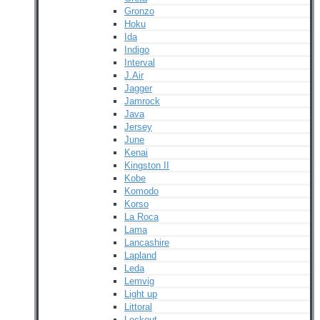
Gronzo
Hoku
Ida
Indigo
Interval
J.Air
Jagger
Jamrock
Java
Jersey
June
Kenai
Kingston II
Kobe
Komodo
Korso
La Roca
Lama
Lancashire
Lapland
Leda
Lemvig
Light up
Littoral
Lockout