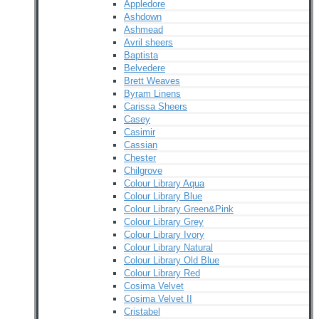
Appledore
Ashdown
Ashmead
Avril sheers
Baptista
Belvedere
Brett Weaves
Byram Linens
Carissa Sheers
Casey
Casimir
Cassian
Chester
Chilgrove
Colour Library Aqua
Colour Library Blue
Colour Library Green&Pink
Colour Library Grey
Colour Library Ivory
Colour Library Natural
Colour Library Old Blue
Colour Library Red
Cosima Velvet
Cosima Velvet II
Cristabel