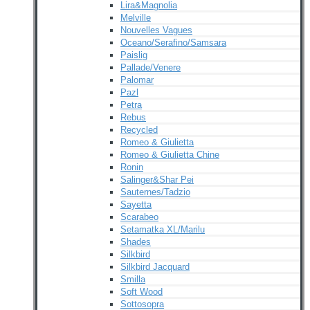
Lira&Magnolia
Melville
Nouvelles Vagues
Oceano/Serafino/Samsara
Paislig
Pallade/Venere
Palomar
Pazl
Petra
Rebus
Recycled
Romeo & Giulietta
Romeo & Giulietta Chine
Ronin
Salinger&Shar Pei
Sauternes/Tadzio
Sayetta
Scarabeo
Setamatka XL/Marilu
Shades
Silkbird
Silkbird Jacquard
Smilla
Soft Wood
Sottosopra