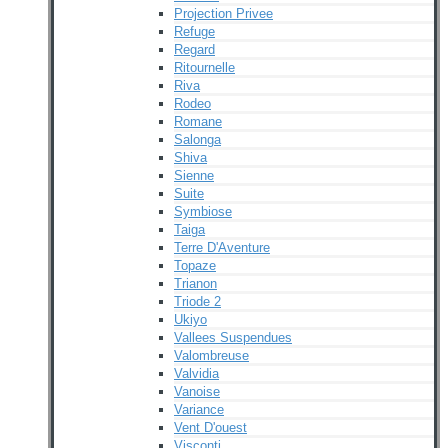
Projection Privee
Refuge
Regard
Ritournelle
Riva
Rodeo
Romane
Salonga
Shiva
Sienne
Suite
Symbiose
Taiga
Terre D'Aventure
Topaze
Trianon
Triode 2
Ukiyo
Vallees Suspendues
Valombreuse
Valvidia
Vanoise
Variance
Vent D'ouest
Visconti