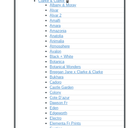
Clarke & Clarke
+
Albany & Moray
Alvar
Alvar 2
Amalfi
Amara
Amazonia
Anatolia
Animalia
Atmosphere
Avalon
Black + White
Botanica
Botanical Wonders
Breegan Jane x Clarke & Clarke
Bukhara
Cadoro
Castle Garden
Colony
Cote D`azur
Dawson Fr
Eden
Edgeworth
Electro
Elementa Fr Prints