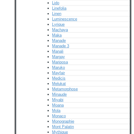
Lido
Linefolia
Linen
Luminescence
Lyrique
Machaya
Maka
Manade
Manade 3
Manali
Margay
Mariposa
Maruko
Mayfair
Medicis
Melukat
Metamorphose
Minaude
Miyabi
Moana
Mola
Monaco
Monographie
Mont Palatin
Mythique