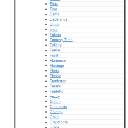
Elora
Elva
Esma
Esperance
Etude
Even
Falcon
Fantasy Time
Felicity
Fence
Fiord
Flamenco
Florange
Floris
Flossy
Frankston
Fresno
Funfetto
Fuzzy
Gelato
Geometric
Giverny
Grain
Grandiflora
Greta