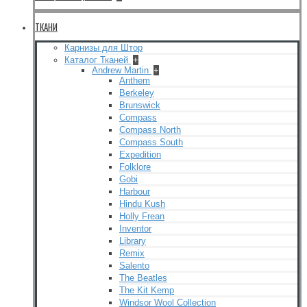
ТКАНИ
Карнизы для Штор
Каталог Тканей
+
Andrew Martin
+
Anthem
Berkeley
Brunswick
Compass
Compass North
Compass South
Expedition
Folklore
Gobi
Harbour
Hindu Kush
Holly Frean
Inventor
Library
Remix
Salento
The Beatles
The Kit Kemp
Windsor Wool Collection