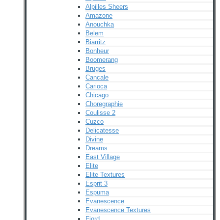
Alpilles Sheers
Amazone
Anouchka
Belem
Biarritz
Bonheur
Boomerang
Bruges
Cancale
Carioca
Chicago
Choregraphie
Coulisse 2
Cuzco
Delicatesse
Divine
Dreams
East Village
Elite
Elite Textures
Esprit 3
Espuma
Evanescence
Evanescence Textures
Fjord