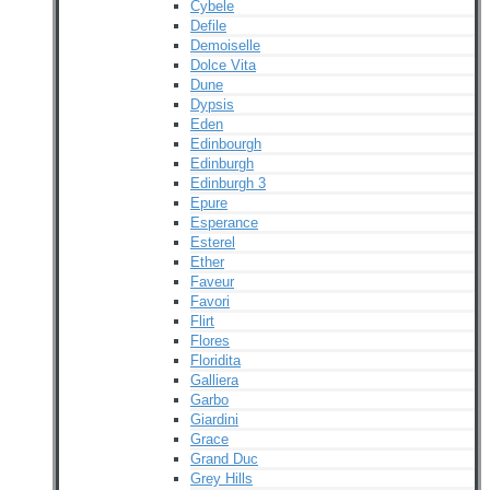
Cybele
Defile
Demoiselle
Dolce Vita
Dune
Dypsis
Eden
Edinbourgh
Edinburgh
Edinburgh 3
Epure
Esperance
Esterel
Ether
Faveur
Favori
Flirt
Flores
Floridita
Galliera
Garbo
Giardini
Grace
Grand Duc
Grey Hills