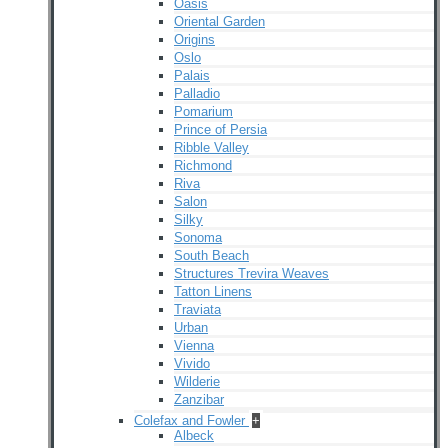
Oasis
Oriental Garden
Origins
Oslo
Palais
Palladio
Pomarium
Prince of Persia
Ribble Valley
Richmond
Riva
Salon
Silky
Sonoma
South Beach
Structures Trevira Weaves
Tatton Linens
Traviata
Urban
Vienna
Vivido
Wilderie
Zanzibar
Colefax and Fowler
+
Albeck