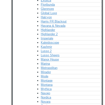
Exotica
Floribunda
Glenmore
Global Luxe
Halcyon
Harris FR Blackout
Havana & Nevada
Highlander
Highlander 2
Imperiale
Kaleidoscope
Kashmir
Lusso 2
Lusso Sheers
Manor House
Marina
Metropolitan
Mirador
Mode
Montage
Montana
Mythica
Navajo
Nordica
Novara