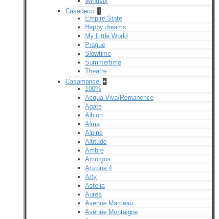
Windsor
Casadeco
+
Empire State
Happy dreams
My Little World
Prague
Slowtime
Summertime
Theatre
Casamance
+
100%
Acqua Viva/Remanence
Agate
Albion
Alma
Alpine
Altitude
Ambre
Amorgos
Arizona 4
Arty
Astelia
Aurea
Avenue Marceau
Avenue Montaigne