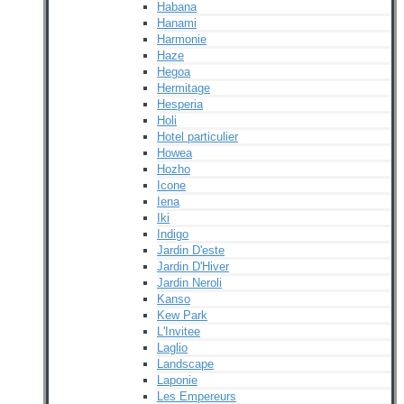
Habana
Hanami
Harmonie
Haze
Hegoa
Hermitage
Hesperia
Holi
Hotel particulier
Howea
Hozho
Icone
Iena
Iki
Indigo
Jardin D'este
Jardin D'Hiver
Jardin Neroli
Kanso
Kew Park
L'Invitee
Laglio
Landscape
Laponie
Les Empereurs