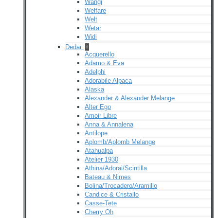
Wangi
Welfare
Welt
Wetar
Widi
Dedar
+
Acquerello
Adamo & Eva
Adelphi
Adorabile Alpaca
Alaska
Alexander & Alexander Melange
Alter Ego
Amoir Libre
Anna & Annalena
Antilope
Aplomb/Aplomb Melange
Atahualpa
Atelier 1930
Athina/Adorai/Scintilla
Bateau & Nimes
Bolina/Trocadero/Aramillo
Candice & Cristallo
Casse-Tete
Cherry Oh