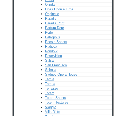
Olinda
Ones Upon a Time
Originelle
Paradis
Paradis Print
Parfum Dete
Perle
Petropolis
Poesie Sheers
Radieux
Rondo 2
Rose&Nino
Salsa
San Francisco
Sohalia
Sydney Opera House
Tamia
Tampa
Terrazzo
Totem
Totem Sheers
Totem Textures
Viaggio
Villa D'ete