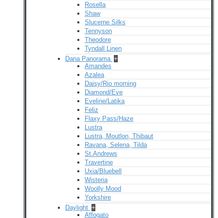
Rosella
Shaw
Slucerne Silks
Tennyson
Theodore
Tyndall Linen
Dana Panorama
+
Amandes
Azalea
Daisy/Rio morning
Diamond/Eve
Eveline/Latika
Feliz
Flaxy Pass/Haze
Lustra
Lustra, Moutlon, Thibaut
Ravana, Selena, Tilda
St.Andrews
Travertine
Uxia/Bluebell
Wisteria
Woolly Mood
Yorkshire
Daylight
+
Affogato