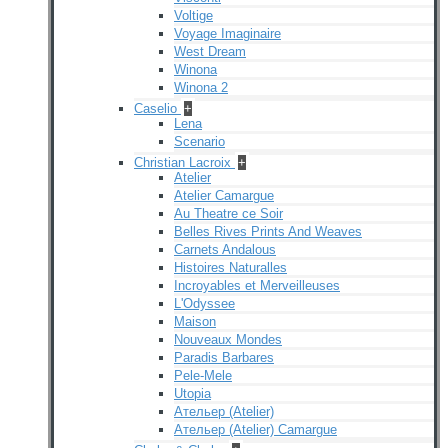
Voltige
Voyage Imaginaire
West Dream
Winona
Winona 2
Caselio
+
Lena
Scenario
Christian Lacroix
+
Atelier
Atelier Camargue
Au Theatre ce Soir
Belles Rives Prints And Weaves
Carnets Andalous
Histoires Naturalles
Incroyables et Merveilleuses
L'Odyssee
Maison
Nouveaux Mondes
Paradis Barbares
Pele-Mele
Utopia
Ательер (Atelier)
Ательер (Atelier) Camargue