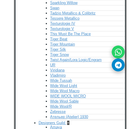
Sparkling Willow
Swan
Tadzio Metallico & Colibritz
Tessere Metallico
Texturologie IV
Texturologie V
This Must Be The Place
Tiger Beat
Tiger Mountain
Tiger Silk
Tiger Snow
Twist Again/Lora Logic/Engram
UR
Viridiana
Vladimiro
Wide Tussah
Wide Wool Light
Wide Wool Macro
WIDE WOOL MICRO
Wide Wool Sable
Wide Wool/R
Zebresse
Ательер (Atelier) 1930
Designers Guild
+
Amaya