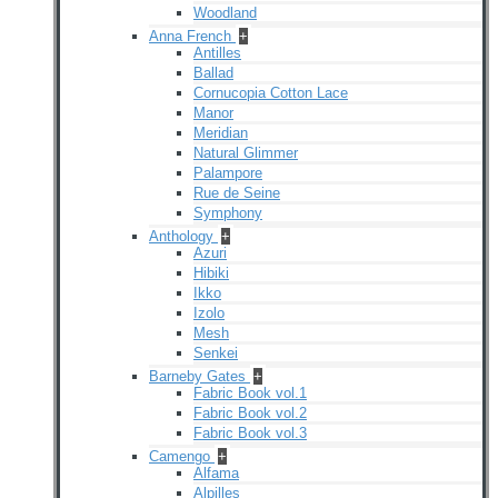
Woodland
Anna French
+
Antilles
Ballad
Cornucopia Cotton Lace
Manor
Meridian
Natural Glimmer
Palampore
Rue de Seine
Symphony
Anthology
+
Azuri
Hibiki
Ikko
Izolo
Mesh
Senkei
Barneby Gates
+
Fabric Book vol.1
Fabric Book vol.2
Fabric Book vol.3
Camengo
+
Alfama
Alpilles