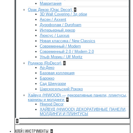
Мавритания
Орак Декор (Orac Decor)
+
3D Wall Covering / 3д обои
Аксен / Axxent
Дурофолам / Durofoam
Интерьерный декор
Люксус / Luxxus
Новая классика / New Classics
Современный / Modern
Современный 2.0 / Modern 2.0
Ульф Мориц / Ulf Moritz
Родекор (RoDecor)
+
Ар-Деко
Базовая коллекция
Барокко
Сад Шинуазри
Царскосельский Рококо
Хайвуд (HIWOOD) — декоративные панели, плинтусы,
карнизы и молдинги
+
Hiwood Decor
ХАЙВУД (HIWOOD) ДЕКОРАТИВНЫЕ ПАНЕЛИ,
МОЛДИНГИ И ПЛИНТУСЫ
+
КЛЕЙ | ИНСТРУМЕНТЫ
+