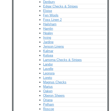
Denbury
Edgar Checks & Stripes
Eloise
Fen Wools
Foss Linen 2
Hailsham
Hamlin
Healey
Irving
Jardine
Jenson Linens
Kalmar
Kelsea
Lamorna Checks & Stripes
Landor
Lavelle
Leonora
Loreto
Magnus Checks
Marius
Oaken
Oberon Sheers
Oriana
Pelham
Roscoe