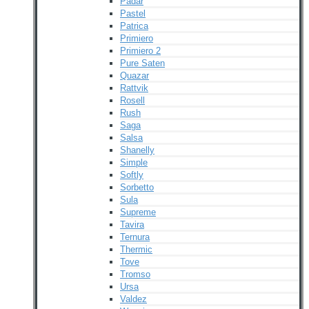
Padar
Pastel
Patrica
Primiero
Primiero 2
Pure Saten
Quazar
Rattvik
Rosell
Rush
Saga
Salsa
Shanelly
Simple
Softly
Sorbetto
Sula
Supreme
Tavira
Ternura
Thermic
Tove
Tromso
Ursa
Valdez