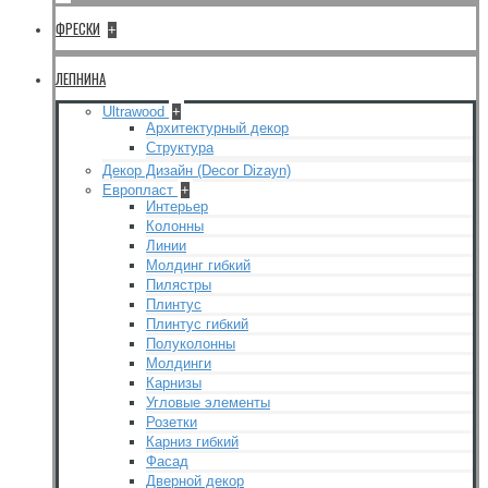
ФРЕСКИ
+
ЛЕПНИНА
Ultrawood
+
Архитектурный декор
Структура
Декор Дизайн (Decor Dizayn)
Европласт
+
Интерьер
Колонны
Линии
Молдинг гибкий
Пилястры
Плинтус
Плинтус гибкий
Полуколонны
Молдинги
Карнизы
Угловые элементы
Розетки
Карниз гибкий
Фасад
Дверной декор