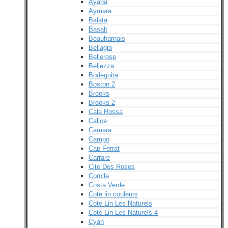
Ayana
Aymara
Balata
Basalt
Beauharnais
Bellagio
Bellerose
Bellezza
Bodeguita
Boston 2
Brooks
Brooks 2
Cala Rossa
Calice
Camara
Campo
Cap Ferrat
Carrare
Cite Des Roses
Corolle
Costa Verde
Cote lin couleurs
Cote Lin Les Naturels
Cote Lin Les Naturels 4
Cyan