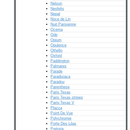
Nelson
Neofelis
Nepal
Noce de Lin
Nuit Parisienne
Ocema
Ode
Opium
Opulence
Othello
Oxford
Paddington
Palmares
Parade
Paradisiaca
Paradou
Parenthese
Paris Texas
Paris Texas stripes
Paris-Texas V
Plazza
Point De Vue
Polychromie
Porte Des Lilas
Pretoria