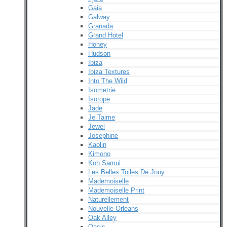
Gaia
Galway
Granada
Grand Hotel
Honey
Hudson
Ibiza
Ibiza Textures
Into The Wild
Isometrie
Isotope
Jade
Je Taime
Jewel
Josephine
Kaolin
Kimono
Koh Samui
Les Belles Toiles De Jouy
Mademoiselle
Mademoiselle Print
Naturellement
Nouvelle Orleans
Oak Alley
Oasis