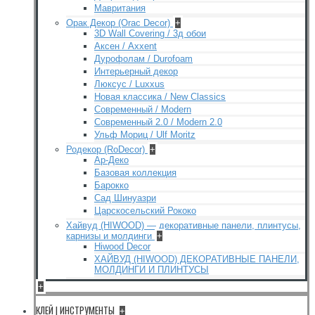
Мавритания
Орак Декор (Orac Decor)
+
3D Wall Covering / 3д обои
Аксен / Axxent
Дурофолам / Durofoam
Интерьерный декор
Люксус / Luxxus
Новая классика / New Classics
Современный / Modern
Современный 2.0 / Modern 2.0
Ульф Мориц / Ulf Moritz
Родекор (RoDecor)
+
Ар-Деко
Базовая коллекция
Барокко
Сад Шинуазри
Царскосельский Рококо
Хайвуд (HIWOOD) — декоративные панели, плинтусы,
карнизы и молдинги
+
Hiwood Decor
ХАЙВУД (HIWOOD) ДЕКОРАТИВНЫЕ ПАНЕЛИ,
МОЛДИНГИ И ПЛИНТУСЫ
+
КЛЕЙ | ИНСТРУМЕНТЫ
+