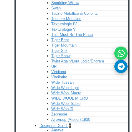
Sparkling Willow
Swan
Tadzio Metallico & Colibritz
Tessere Metallico
Texturologie IV
Texturologie V
This Must Be The Place
Tiger Beat
Tiger Mountain
Tiger Silk
Tiger Snow
Twist Again/Lora Logic/Engram
UR
Viridiana
Vladimiro
Wide Tussah
Wide Wool Light
Wide Wool Macro
WIDE WOOL MICRO
Wide Wool Sable
Wide Wool/R
Zebresse
Ательер (Atelier) 1930
Designers Guild
+
Amaya