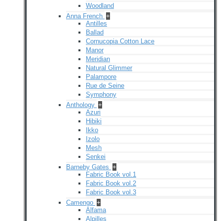
Woodland
Anna French
+
Antilles
Ballad
Cornucopia Cotton Lace
Manor
Meridian
Natural Glimmer
Palampore
Rue de Seine
Symphony
Anthology
+
Azuri
Hibiki
Ikko
Izolo
Mesh
Senkei
Barneby Gates
+
Fabric Book vol.1
Fabric Book vol.2
Fabric Book vol.3
Camengo
+
Alfama
Alpilles