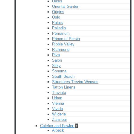
Oasis
Oriental Garden
Origins
Oslo
Palais
Palladio
Pomarium
Prince of Persia
Ribble Valley
Richmond
Riva
Salon
Silky
Sonoma
South Beach
Structures Trevira Weaves
Tatton Linens
Traviata
Urban
Vienna
Vivido
Wilderie
Zanzibar
Colefax and Fowler
+
Albeck