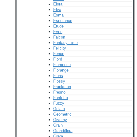
Elora
Elva
Esma
Esperance
Etude
Even
Falcon
Fantasy Time
Felicity
Fence
Fiord
Flamenco
Florange
Floris
Flossy
Frankston
Fresno
Funfetto
Fuzzy
Gelato
Geometric
Giverny
Grain
Grandiflora
Greta