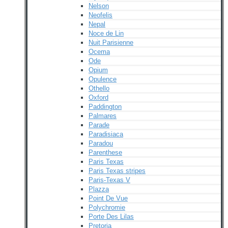
Nelson
Neofelis
Nepal
Noce de Lin
Nuit Parisienne
Ocema
Ode
Opium
Opulence
Othello
Oxford
Paddington
Palmares
Parade
Paradisiaca
Paradou
Parenthese
Paris Texas
Paris Texas stripes
Paris-Texas V
Plazza
Point De Vue
Polychromie
Porte Des Lilas
Pretoria