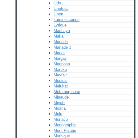
Lido
Linefolia
Linen
Luminescence
Lyrique
Machaya
Maka
Manade
Manade 3
Manali
Margay
Mariposa
Maruko
Mayfair
Medicis
Melukat
Metamorphose
Minaude
Miyabi
Moana
Mola
Monaco
Monographie
Mont Palatin
Mythique