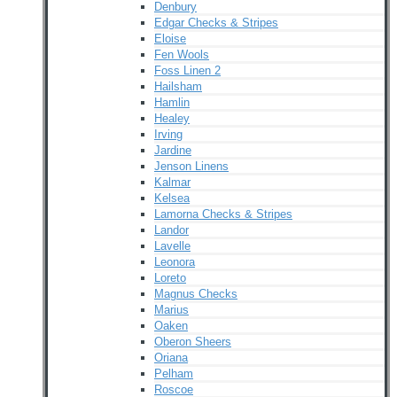
Denbury
Edgar Checks & Stripes
Eloise
Fen Wools
Foss Linen 2
Hailsham
Hamlin
Healey
Irving
Jardine
Jenson Linens
Kalmar
Kelsea
Lamorna Checks & Stripes
Landor
Lavelle
Leonora
Loreto
Magnus Checks
Marius
Oaken
Oberon Sheers
Oriana
Pelham
Roscoe