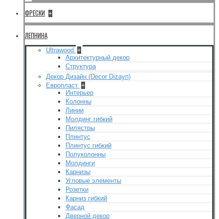
ФРЕСКИ
+
ЛЕПНИНА
Ultrawood
+
Архитектурный декор
Структура
Декор Дизайн (Decor Dizayn)
Европласт
+
Интерьер
Колонны
Линии
Молдинг гибкий
Пилястры
Плинтус
Плинтус гибкий
Полуколонны
Молдинги
Карнизы
Угловые элементы
Розетки
Карниз гибкий
Фасад
Дверной декор