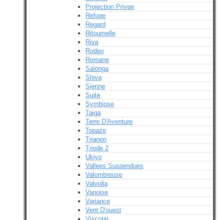
Projection Privee
Refuge
Regard
Ritournelle
Riva
Rodeo
Romane
Salonga
Shiva
Sienne
Suite
Symbiose
Taiga
Terre D'Aventure
Topaze
Trianon
Triode 2
Ukiyo
Vallees Suspendues
Valombreuse
Valvidia
Vanoise
Variance
Vent D'ouest
Visconti