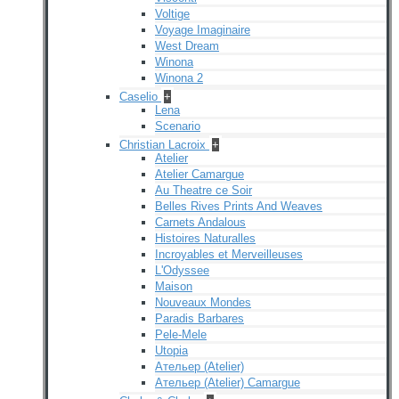
Voltige
Voyage Imaginaire
West Dream
Winona
Winona 2
Caselio
+
Lena
Scenario
Christian Lacroix
+
Atelier
Atelier Camargue
Au Theatre ce Soir
Belles Rives Prints And Weaves
Carnets Andalous
Histoires Naturalles
Incroyables et Merveilleuses
L'Odyssee
Maison
Nouveaux Mondes
Paradis Barbares
Pele-Mele
Utopia
Ательер (Atelier)
Ательер (Atelier) Camargue