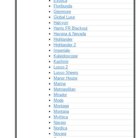
Exotica
Floribunda
Glenmore
Global Luxe
Halcyon
Harris FR Blackout
Havana & Nevada
Highlander
Highlander 2
Imperiale
Kaleidoscope
Kashmir
Lusso 2
Lusso Sheers
Manor House
Marina
Metropolitan
Mirador
Mode
Montage
Montana
Mythica
Navajo
Nordica
Novara