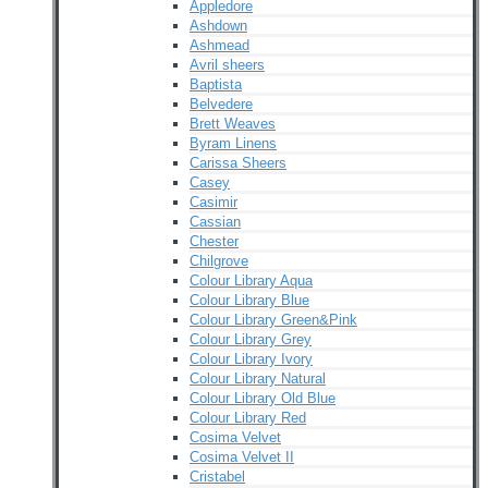
Appledore
Ashdown
Ashmead
Avril sheers
Baptista
Belvedere
Brett Weaves
Byram Linens
Carissa Sheers
Casey
Casimir
Cassian
Chester
Chilgrove
Colour Library Aqua
Colour Library Blue
Colour Library Green&Pink
Colour Library Grey
Colour Library Ivory
Colour Library Natural
Colour Library Old Blue
Colour Library Red
Cosima Velvet
Cosima Velvet II
Cristabel