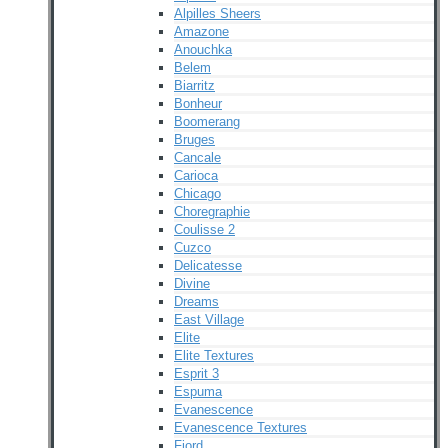
Alpilles Sheers
Amazone
Anouchka
Belem
Biarritz
Bonheur
Boomerang
Bruges
Cancale
Carioca
Chicago
Choregraphie
Coulisse 2
Cuzco
Delicatesse
Divine
Dreams
East Village
Elite
Elite Textures
Esprit 3
Espuma
Evanescence
Evanescence Textures
Fjord