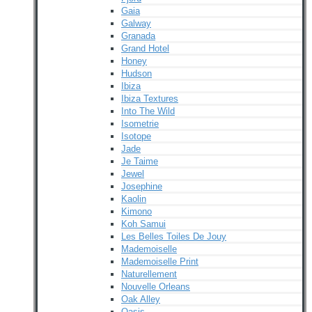
Gaia
Galway
Granada
Grand Hotel
Honey
Hudson
Ibiza
Ibiza Textures
Into The Wild
Isometrie
Isotope
Jade
Je Taime
Jewel
Josephine
Kaolin
Kimono
Koh Samui
Les Belles Toiles De Jouy
Mademoiselle
Mademoiselle Print
Naturellement
Nouvelle Orleans
Oak Alley
Oasis