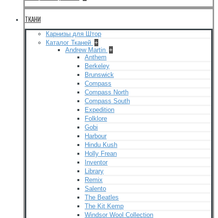
ТКАНИ
Карнизы для Штор
Каталог Тканей
+
Andrew Martin
+
Anthem
Berkeley
Brunswick
Compass
Compass North
Compass South
Expedition
Folklore
Gobi
Harbour
Hindu Kush
Holly Frean
Inventor
Library
Remix
Salento
The Beatles
The Kit Kemp
Windsor Wool Collection