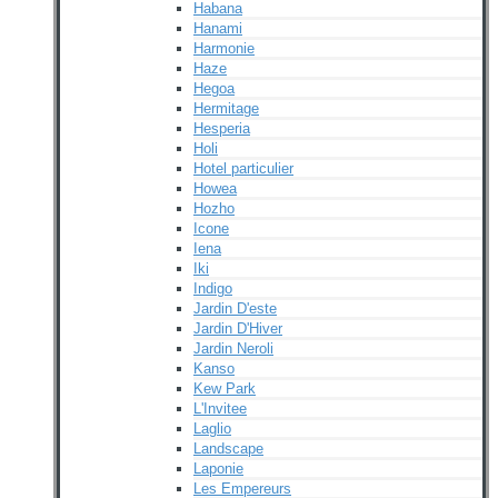
Habana
Hanami
Harmonie
Haze
Hegoa
Hermitage
Hesperia
Holi
Hotel particulier
Howea
Hozho
Icone
Iena
Iki
Indigo
Jardin D'este
Jardin D'Hiver
Jardin Neroli
Kanso
Kew Park
L'Invitee
Laglio
Landscape
Laponie
Les Empereurs