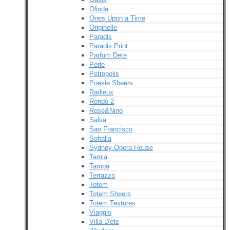
Olinda
Ones Upon a Time
Originelle
Paradis
Paradis Print
Parfum Dete
Perle
Petropolis
Poesie Sheers
Radieux
Rondo 2
Rose&Nino
Salsa
San Francisco
Sohalia
Sydney Opera House
Tamia
Tampa
Terrazzo
Totem
Totem Sheers
Totem Textures
Viaggio
Villa D'ete