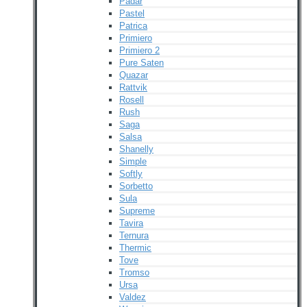
Padar
Pastel
Patrica
Primiero
Primiero 2
Pure Saten
Quazar
Rattvik
Rosell
Rush
Saga
Salsa
Shanelly
Simple
Softly
Sorbetto
Sula
Supreme
Tavira
Ternura
Thermic
Tove
Tromso
Ursa
Valdez