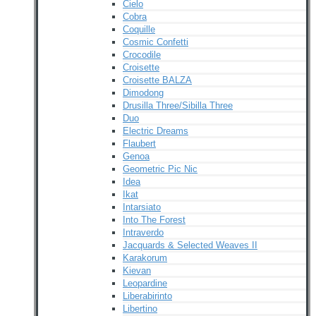
Cielo
Cobra
Coquille
Cosmic Confetti
Crocodile
Croisette
Croisette BALZA
Dimodong
Drusilla Three/Sibilla Three
Duo
Electric Dreams
Flaubert
Genoa
Geometric Pic Nic
Idea
Ikat
Intarsiato
Into The Forest
Intraverdo
Jacquards & Selected Weaves II
Karakorum
Kievan
Leopardine
Liberabirinto
Libertino