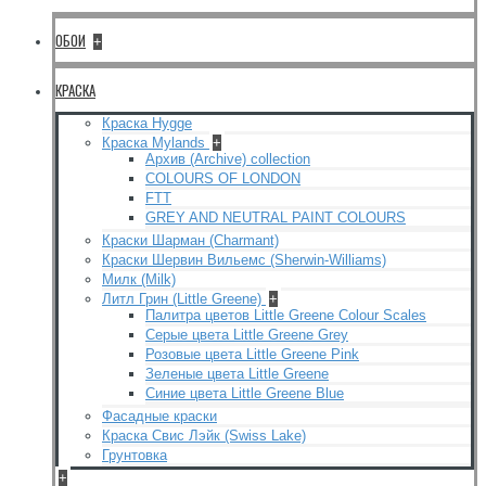
ОБОИ
+
КРАСКА
Краска Hygge
Краска Mylands
+
Архив (Archive) collection
COLOURS OF LONDON
FTT
GREY AND NEUTRAL PAINT COLOURS
Краски Шарман (Charmant)
Краски Шервин Вильемс (Sherwin-Williams)
Милк (Milk)
Литл Грин (Little Greene)
+
Палитра цветов Little Greene Colour Scales
Серые цвета Little Greene Grey
Розовые цвета Little Greene Pink
Зеленые цвета Little Greene
Синие цвета Little Greene Blue
Фасадные краски
Краска Свис Лэйк (Swiss Lake)
Грунтовка
+