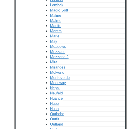
Lombok
Magic Soft
Maline
Malmo
Manitu
Mantra
Marie
May
Meadows
Mezzano
Mezzano 2
Mira
Mirandes
Molveno
Monteverde
Moonway
Nepal
Neufeld
Nuance
Nube
Nusa
Outboho
Outfit
Outland