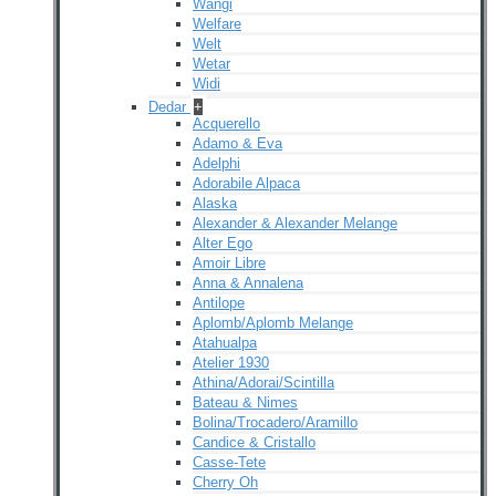
Wangi
Welfare
Welt
Wetar
Widi
Dedar
+
Acquerello
Adamo & Eva
Adelphi
Adorabile Alpaca
Alaska
Alexander & Alexander Melange
Alter Ego
Amoir Libre
Anna & Annalena
Antilope
Aplomb/Aplomb Melange
Atahualpa
Atelier 1930
Athina/Adorai/Scintilla
Bateau & Nimes
Bolina/Trocadero/Aramillo
Candice & Cristallo
Casse-Tete
Cherry Oh