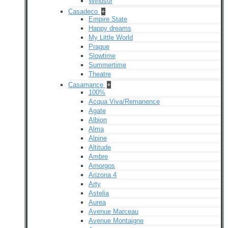
Windsor
Casadeco
+
Empire State
Happy dreams
My Little World
Prague
Slowtime
Summertime
Theatre
Casamance
+
100%
Acqua Viva/Remanence
Agate
Albion
Alma
Alpine
Altitude
Ambre
Amorgos
Arizona 4
Arty
Astelia
Aurea
Avenue Marceau
Avenue Montaigne