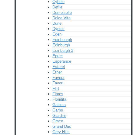
Cybele
Defile
Demoiselle
Dolce Vita
Dune
Dypsis
Eden
Edinbourgh
Edinburgh
Edinburgh 3
Epure
Esperance
Esterel
Ether
Faveur
Favori
Flirt
Flores
Floridita
Galliera
Garbo
Giardini
Grace
Grand Duc
Grey Hills