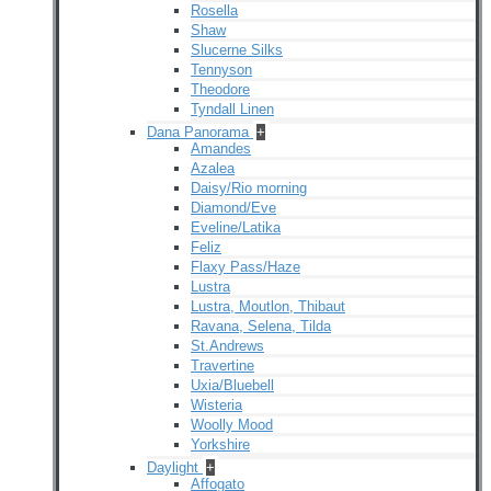
Rosella
Shaw
Slucerne Silks
Tennyson
Theodore
Tyndall Linen
Dana Panorama
+
Amandes
Azalea
Daisy/Rio morning
Diamond/Eve
Eveline/Latika
Feliz
Flaxy Pass/Haze
Lustra
Lustra, Moutlon, Thibaut
Ravana, Selena, Tilda
St.Andrews
Travertine
Uxia/Bluebell
Wisteria
Woolly Mood
Yorkshire
Daylight
+
Affogato