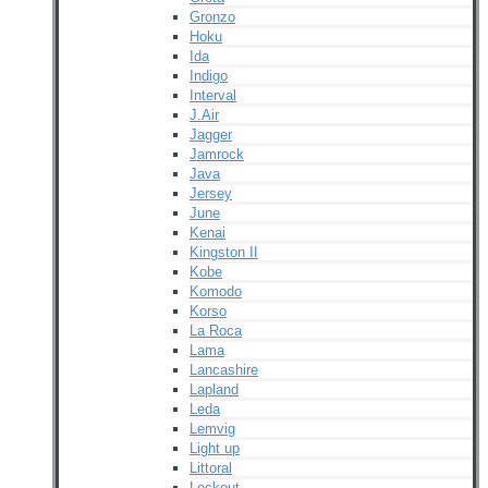
Gronzo
Hoku
Ida
Indigo
Interval
J.Air
Jagger
Jamrock
Java
Jersey
June
Kenai
Kingston II
Kobe
Komodo
Korso
La Roca
Lama
Lancashire
Lapland
Leda
Lemvig
Light up
Littoral
Lockout