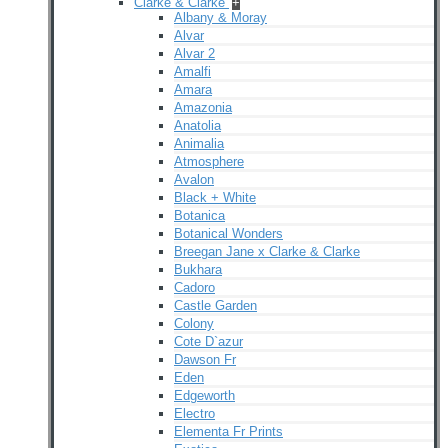
Clarke & Clarke
+
Albany & Moray
Alvar
Alvar 2
Amalfi
Amara
Amazonia
Anatolia
Animalia
Atmosphere
Avalon
Black + White
Botanica
Botanical Wonders
Breegan Jane x Clarke & Clarke
Bukhara
Cadoro
Castle Garden
Colony
Cote D`azur
Dawson Fr
Eden
Edgeworth
Electro
Elementa Fr Prints