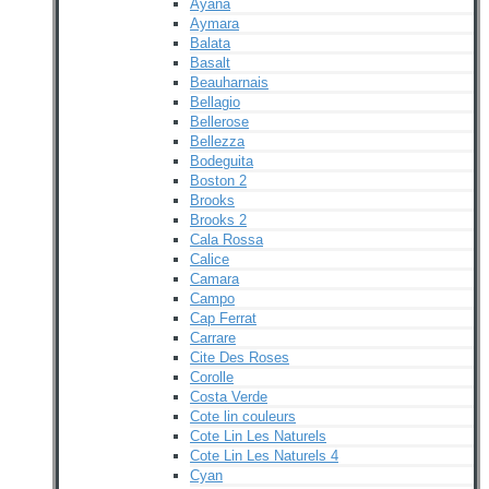
Ayana
Aymara
Balata
Basalt
Beauharnais
Bellagio
Bellerose
Bellezza
Bodeguita
Boston 2
Brooks
Brooks 2
Cala Rossa
Calice
Camara
Campo
Cap Ferrat
Carrare
Cite Des Roses
Corolle
Costa Verde
Cote lin couleurs
Cote Lin Les Naturels
Cote Lin Les Naturels 4
Cyan