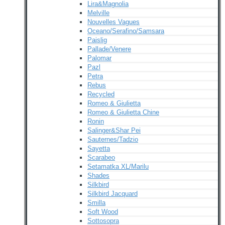
Lira&Magnolia
Melville
Nouvelles Vagues
Oceano/Serafino/Samsara
Paislig
Pallade/Venere
Palomar
Pazl
Petra
Rebus
Recycled
Romeo & Giulietta
Romeo & Giulietta Chine
Ronin
Salinger&Shar Pei
Sauternes/Tadzio
Sayetta
Scarabeo
Setamatka XL/Marilu
Shades
Silkbird
Silkbird Jacquard
Smilla
Soft Wood
Sottosopra