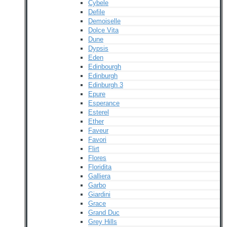
Cybele
Defile
Demoiselle
Dolce Vita
Dune
Dypsis
Eden
Edinbourgh
Edinburgh
Edinburgh 3
Epure
Esperance
Esterel
Ether
Faveur
Favori
Flirt
Flores
Floridita
Galliera
Garbo
Giardini
Grace
Grand Duc
Grey Hills