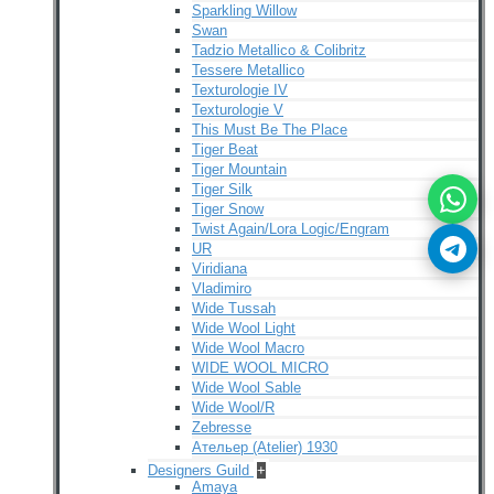
Sparkling Willow
Swan
Tadzio Metallico & Colibritz
Tessere Metallico
Texturologie IV
Texturologie V
This Must Be The Place
Tiger Beat
Tiger Mountain
Tiger Silk
Tiger Snow
Twist Again/Lora Logic/Engram
UR
Viridiana
Vladimiro
Wide Tussah
Wide Wool Light
Wide Wool Macro
WIDE WOOL MICRO
Wide Wool Sable
Wide Wool/R
Zebresse
Ательер (Atelier) 1930
Designers Guild
+
Amaya