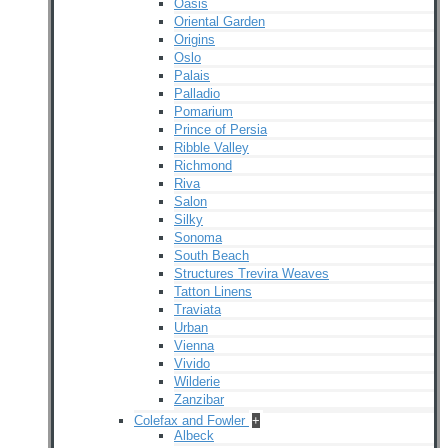
Oasis
Oriental Garden
Origins
Oslo
Palais
Palladio
Pomarium
Prince of Persia
Ribble Valley
Richmond
Riva
Salon
Silky
Sonoma
South Beach
Structures Trevira Weaves
Tatton Linens
Traviata
Urban
Vienna
Vivido
Wilderie
Zanzibar
Colefax and Fowler
+
Albeck