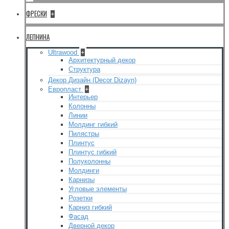
ФРЕСКИ
+
ЛЕПНИНА
Ultrawood
+
Архитектурный декор
Структура
Декор Дизайн (Decor Dizayn)
Европласт
+
Интерьер
Колонны
Линии
Молдинг гибкий
Пилястры
Плинтус
Плинтус гибкий
Полуколонны
Молдинги
Карнизы
Угловые элементы
Розетки
Карниз гибкий
Фасад
Дверной декор