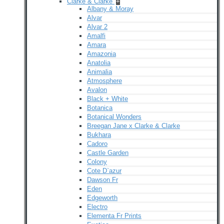
Clarke & Clarke
+
Albany & Moray
Alvar
Alvar 2
Amalfi
Amara
Amazonia
Anatolia
Animalia
Atmosphere
Avalon
Black + White
Botanica
Botanical Wonders
Breegan Jane x Clarke & Clarke
Bukhara
Cadoro
Castle Garden
Colony
Cote D`azur
Dawson Fr
Eden
Edgeworth
Electro
Elementa Fr Prints