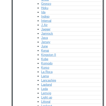
Gronzo
Hoku
Ida
Indigo
Interval
J.Air
Jagger
Jamrock
Java
Jersey
June
Kenai
Kingston II
Kobe
Komodo
Korso
La Roca
Lama
Lancashire
Lapland
Leda
Lemvig
Light up
Littoral
Lockout