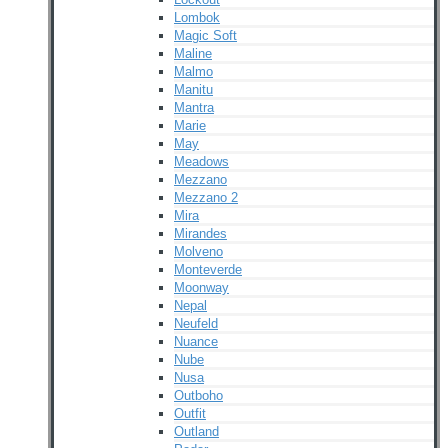
Lombok
Magic Soft
Maline
Malmo
Manitu
Mantra
Marie
May
Meadows
Mezzano
Mezzano 2
Mira
Mirandes
Molveno
Monteverde
Moonway
Nepal
Neufeld
Nuance
Nube
Nusa
Outboho
Outfit
Outland