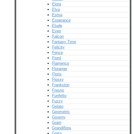
Elora
Elva
Esma
Esperance
Etude
Even
Falcon
Fantasy Time
Felicity
Fence
Fiord
Flamenco
Florange
Floris
Flossy
Frankston
Fresno
Funfetto
Fuzzy
Gelato
Geometric
Giverny
Grain
Grandiflora
Greta