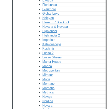
Exotica
Floribunda
Glenmore
Global Luxe
Halcyon
Harris FR Blackout
Havana & Nevada
Highlander
Highlander 2
Imperiale
Kaleidoscope
Kashmir
Lusso 2
Lusso Sheers
Manor House
Marina
Metropolitan
Mirador
Mode
Montage
Montana
Mythica
Navajo
Nordica
Novara