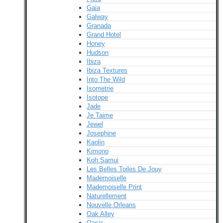
Gaia
Galway
Granada
Grand Hotel
Honey
Hudson
Ibiza
Ibiza Textures
Into The Wild
Isometrie
Isotope
Jade
Je Taime
Jewel
Josephine
Kaolin
Kimono
Koh Samui
Les Belles Toiles De Jouy
Mademoiselle
Mademoiselle Print
Naturellement
Nouvelle Orleans
Oak Alley
Oasis