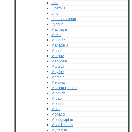
Lido
Linefolia
Linen
Luminescence
Lyrique
Machaya
Maka
Manade
Manade 3
Manali
Margay
Mariposa
Maruko
Mayfair
Medicis
Melukat
Metamorphose
Minaude
Miyabi
Moana
Mola
Monaco
Monographie
Mont Palatin
Mythique