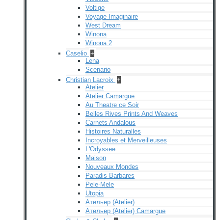
Voltige
Voyage Imaginaire
West Dream
Winona
Winona 2
Caselio
+
Lena
Scenario
Christian Lacroix
+
Atelier
Atelier Camargue
Au Theatre ce Soir
Belles Rives Prints And Weaves
Carnets Andalous
Histoires Naturalles
Incroyables et Merveilleuses
L'Odyssee
Maison
Nouveaux Mondes
Paradis Barbares
Pele-Mele
Utopia
Ательер (Atelier)
Ательер (Atelier) Camargue