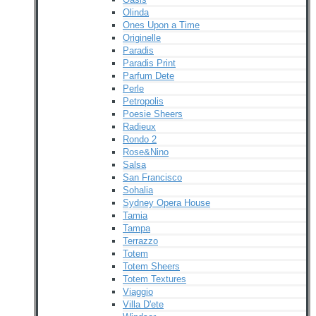
Olinda
Ones Upon a Time
Originelle
Paradis
Paradis Print
Parfum Dete
Perle
Petropolis
Poesie Sheers
Radieux
Rondo 2
Rose&Nino
Salsa
San Francisco
Sohalia
Sydney Opera House
Tamia
Tampa
Terrazzo
Totem
Totem Sheers
Totem Textures
Viaggio
Villa D'ete