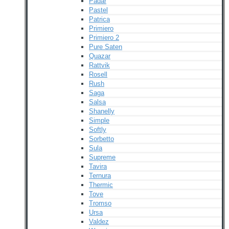
Padar
Pastel
Patrica
Primiero
Primiero 2
Pure Saten
Quazar
Rattvik
Rosell
Rush
Saga
Salsa
Shanelly
Simple
Softly
Sorbetto
Sula
Supreme
Tavira
Ternura
Thermic
Tove
Tromso
Ursa
Valdez