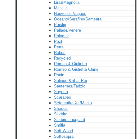
Lira&Magnolia
Melville
Nouvelles Vagues
Oceano/Serafino/Samsara
Paislig
Pallade/Venere
Palomar
Pazl
Petra
Rebus
Recycled
Romeo & Giulietta
Romeo & Giulietta Chine
Ronin
Salinger&Shar Pei
Sauternes/Tadzio
Sayetta
Scarabeo
Setamatka XL/Marilu
Shades
Silkbird
Silkbird Jacquard
Smilla
Soft Wood
Sottosopra