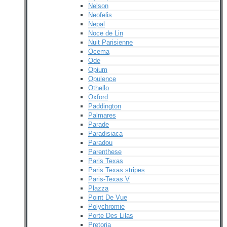
Nelson
Neofelis
Nepal
Noce de Lin
Nuit Parisienne
Ocema
Ode
Opium
Opulence
Othello
Oxford
Paddington
Palmares
Parade
Paradisiaca
Paradou
Parenthese
Paris Texas
Paris Texas stripes
Paris-Texas V
Plazza
Point De Vue
Polychromie
Porte Des Lilas
Pretoria