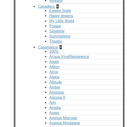
Windsor
Casadeco
+
Empire State
Happy dreams
My Little World
Prague
Slowtime
Summertime
Theatre
Casamance
+
100%
Acqua Viva/Remanence
Agate
Albion
Alma
Alpine
Altitude
Ambre
Amorgos
Arizona 4
Arty
Astelia
Aurea
Avenue Marceau
Avenue Montaigne