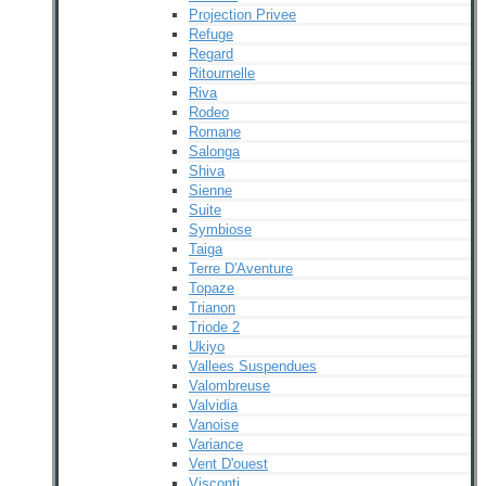
Projection Privee
Refuge
Regard
Ritournelle
Riva
Rodeo
Romane
Salonga
Shiva
Sienne
Suite
Symbiose
Taiga
Terre D'Aventure
Topaze
Trianon
Triode 2
Ukiyo
Vallees Suspendues
Valombreuse
Valvidia
Vanoise
Variance
Vent D'ouest
Visconti