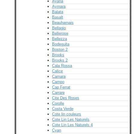
Ayana
Aymara
Balata
Basalt
Beauharnais
Bellagio
Bellerose
Bellezza
Bodeguita
Boston 2
Brooks
Brooks 2
Cala Rossa
Calice
Camara
Campo
Cap Ferrat
Carrare
Cite Des Roses
Corolle
Costa Verde
Cote lin couleurs
Cote Lin Les Naturels
Cote Lin Les Naturels 4
Cyan