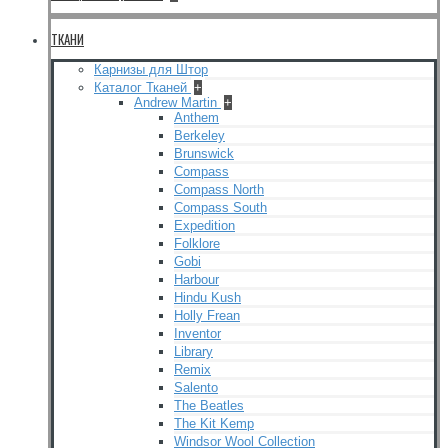
ТКАНИ
Карнизы для Штор
Каталог Тканей
+
Andrew Martin
+
Anthem
Berkeley
Brunswick
Compass
Compass North
Compass South
Expedition
Folklore
Gobi
Harbour
Hindu Kush
Holly Frean
Inventor
Library
Remix
Salento
The Beatles
The Kit Kemp
Windsor Wool Collection