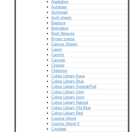
Appledore
Ashdown
Ashmead
Avril sheers
Baptista
Belvedere
Brett Weaves
Byram Linens
Carissa Sheers
Casey
Casimir
Cassian
Chester
Chilgrove
Colour Library Aqua
Colour Library Blue
Colour Library Green&Pink
Colour Library Grey
Colour Library Ivory
Colour Library Natural
Colour Library Old Blue
Colour Library Red
Cosima Velvet
Cosima Velvet II
Cristabel