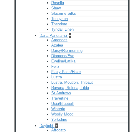
Rosella
Shaw
Slucerne Silks
Tennyson
Theodore
Tyndall Linen
Dana Panorama
+
Amandes
Azalea
Daisy/Rio morning
Diamond/Eve
Eveline/Latika
Feliz
Flaxy Pass/Haze
Lustra
Lustra, Moutlon, Thibaut
Ravana, Selena, Tilda
St.Andrews
Travertine
Uxia/Bluebell
Wisteria
Woolly Mood
Yorkshire
Daylight
+
Affogato