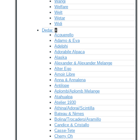
Wangi
Welfare
Welt
Wetar
Widi
Dedar
+
Acquerello
Adamo & Eva
Adelphi
Adorabile Alpaca
Alaska
Alexander & Alexander Melange
Alter Ego
Amoir Libre
Anna & Annalena
Antilope
Aplomb/Aplomb Melange
Atahualpa
Atelier 1930
Athina/Adorai/Scintilla
Bateau & Nimes
Bolina/Trocadero/Aramillo
Candice & Cristallo
Casse-Tete
Cherry Oh