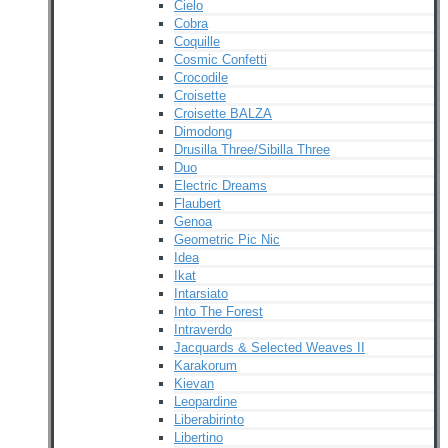
Cielo
Cobra
Coquille
Cosmic Confetti
Crocodile
Croisette
Croisette BALZA
Dimodong
Drusilla Three/Sibilla Three
Duo
Electric Dreams
Flaubert
Genoa
Geometric Pic Nic
Idea
Ikat
Intarsiato
Into The Forest
Intraverdo
Jacquards & Selected Weaves II
Karakorum
Kievan
Leopardine
Liberabirinto
Libertino