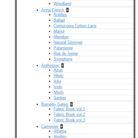
Woodland
Anna French
+
Antilles
Ballad
Cornucopia Cotton Lace
Manor
Meridian
Natural Glimmer
Palampore
Rue de Seine
Symphony
Anthology
+
Azuri
Hibiki
Ikko
Izolo
Mesh
Senkei
Barneby Gates
+
Fabric Book vol.1
Fabric Book vol.2
Fabric Book vol.3
Camengo
+
Alfama
Alpilles