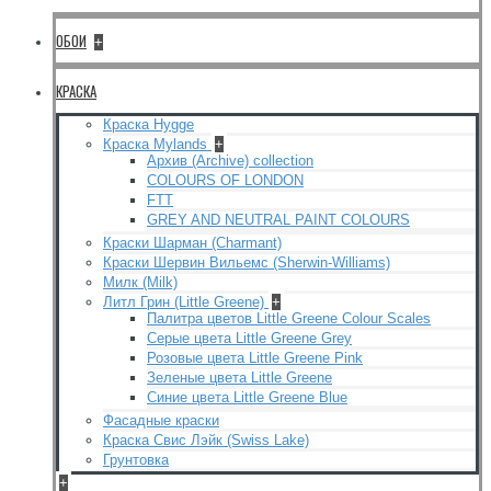
ОБОИ
+
КРАСКА
Краска Hygge
Краска Mylands
+
Архив (Archive) collection
COLOURS OF LONDON
FTT
GREY AND NEUTRAL PAINT COLOURS
Краски Шарман (Charmant)
Краски Шервин Вильемс (Sherwin-Williams)
Милк (Milk)
Литл Грин (Little Greene)
+
Палитра цветов Little Greene Colour Scales
Серые цвета Little Greene Grey
Розовые цвета Little Greene Pink
Зеленые цвета Little Greene
Синие цвета Little Greene Blue
Фасадные краски
Краска Свис Лэйк (Swiss Lake)
Грунтовка
+