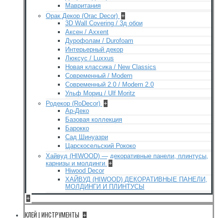
Мавритания
Орак Декор (Orac Decor)
+
3D Wall Covering / 3д обои
Аксен / Axxent
Дурофолам / Durofoam
Интерьерный декор
Люксус / Luxxus
Новая классика / New Classics
Современный / Modern
Современный 2.0 / Modern 2.0
Ульф Мориц / Ulf Moritz
Родекор (RoDecor)
+
Ар-Деко
Базовая коллекция
Барокко
Сад Шинуазри
Царскосельский Рококо
Хайвуд (HIWOOD) — декоративные панели, плинтусы,
карнизы и молдинги
+
Hiwood Decor
ХАЙВУД (HIWOOD) ДЕКОРАТИВНЫЕ ПАНЕЛИ,
МОЛДИНГИ И ПЛИНТУСЫ
+
КЛЕЙ | ИНСТРУМЕНТЫ
+