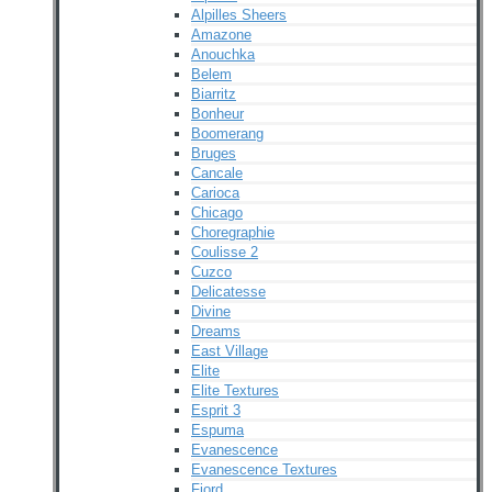
Alpilles Sheers
Amazone
Anouchka
Belem
Biarritz
Bonheur
Boomerang
Bruges
Cancale
Carioca
Chicago
Choregraphie
Coulisse 2
Cuzco
Delicatesse
Divine
Dreams
East Village
Elite
Elite Textures
Esprit 3
Espuma
Evanescence
Evanescence Textures
Fjord