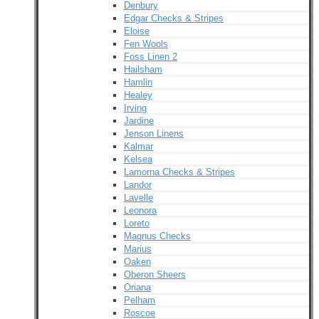
Denbury
Edgar Checks & Stripes
Eloise
Fen Wools
Foss Linen 2
Hailsham
Hamlin
Healey
Irving
Jardine
Jenson Linens
Kalmar
Kelsea
Lamorna Checks & Stripes
Landor
Lavelle
Leonora
Loreto
Magnus Checks
Marius
Oaken
Oberon Sheers
Oriana
Pelham
Roscoe