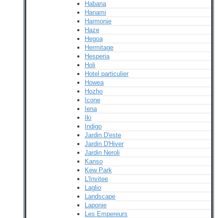
Habana
Hanami
Harmonie
Haze
Hegoa
Hermitage
Hesperia
Holi
Hotel particulier
Howea
Hozho
Icone
Iena
Iki
Indigo
Jardin D'este
Jardin D'Hiver
Jardin Neroli
Kanso
Kew Park
L'Invitee
Laglio
Landscape
Laponie
Les Empereurs