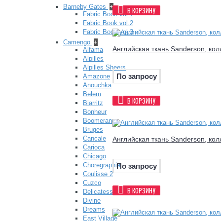
Barneby Gates
+
В КОРЗИНУ
Fabric Book vol.1
Fabric Book vol.2
Fabric Book vol.3
Camengo
+
Английская ткань Sanderson, кол
Alfama
Alpilles
Alpilles Sheers
По запросу
Amazone
Anouchka
Belem
В КОРЗИНУ
Biarritz
Bonheur
Boomerang
Bruges
Cancale
Английская ткань Sanderson, кол
Carioca
Chicago
Choregraphie
По запросу
Coulisse 2
Cuzco
В КОРЗИНУ
Delicatesse
Divine
Dreams
East Village