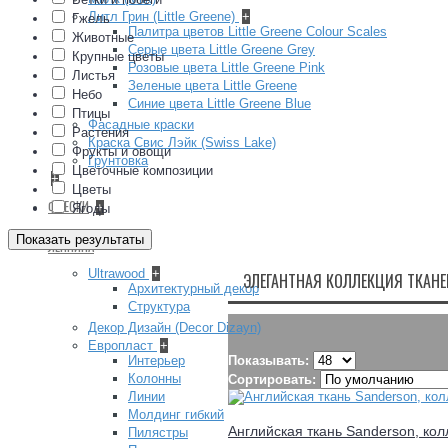
Литл Грин (Little Greene)
+
Гжель
Палитра цветов Little Greene Colour Scales
Животные
Серые цвета Little Greene Grey
Крупные цветы
Розовые цвета Little Greene Pink
Листья
Зеленые цвета Little Greene
Небо
Синие цвета Little Greene Blue
Птицы
Фасадные краски
Растения
Краска Свис Лэйк (Swiss Lake)
Фрукты и овощи
Грунтовка
Цветочные композиции
+
Цветы
ФРЕСКИ
+
Ягоды
Показать результаты
ЛЕПНИНА
Ultrawood
+
ЭЛЕГАНТНАЯ КОЛЛЕКЦИЯ ТКАНЕ
Архитектурный декор
Структура
Декор Дизайн (Decor Dizayn)
Европласт
+
Интерьер
Показывать:
Колонны
Сортировать:
Линии
Молдинг гибкий
Английская ткань Sanderson, кол
Пилястры