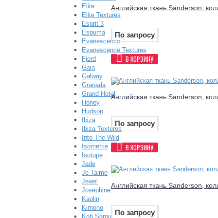
Elite
Английская ткань Sanderson, кол
Elite Textures
Esprit 3
Espuma
По запросу
Evanescence
Evanescence Textures
В КОРЗИНУ
Fjord
Gaia
Galway
Granada
Grand Hotel
Английская ткань Sanderson, кол
Honey
Hudson
Ibiza
По запросу
Ibiza Textures
Into The Wild
Isometrie
В КОРЗИНУ
Isotope
Jade
Je Taime
Jewel
Английская ткань Sanderson, кол
Josephine
Kaolin
Kimono
По запросу
Koh Samui