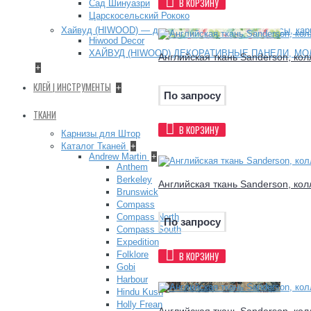
В КОРЗИНУ
Сад Шинуазри
Царскосельский Рококо
Хайвуд (HIWOOD) — декоративные панели, плинтусы, ка
Hiwood Decor
ХАЙВУД (HIWOOD) ДЕКОРАТИВНЫЕ ПАНЕЛИ, МО
Английская ткань Sanderson, кол
+
КЛЕЙ | ИНСТРУМЕНТЫ
+
По запросу
ТКАНИ
В КОРЗИНУ
Карнизы для Штор
Каталог Тканей
+
Andrew Martin
+
Anthem
Berkeley
Английская ткань Sanderson, кол
Brunswick
Compass
Compass North
По запросу
Compass South
Expedition
Folklore
В КОРЗИНУ
Gobi
Harbour
Hindu Kush
Holly Frean
Английская ткань Sanderson, кол