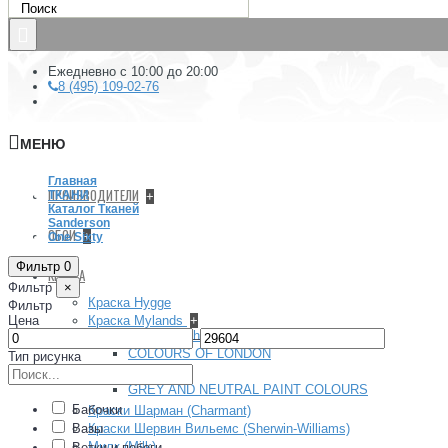
Ежедневно с 10:00 до 20:00
8 (495) 109-02-76
МЕНЮ
Главная
ПРОИЗВОДИТЕЛИ
ТКАНИ
+
Каталог Тканей
Sanderson
ОБОИ
+
One Sixty
Фильтр
0
КРАСКА
Фильтр
×
Краска Hygge
Фильтр
Цена
Краска Mylands
+
Архив (Archive) collection
–
COLOURS OF LONDON
Тип рисунка
FTT
GREY AND NEUTRAL PAINT COLOURS
Бабочки
Краски Шарман (Charmant)
Вазы
Краски Шервин Вильемс (Sherwin-Williams)
Милк (Milk)
Ветки и побеги