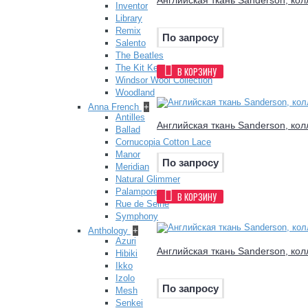
Inventor
Library
Remix
По запросу
Salento
The Beatles
The Kit Kemp
В КОРЗИНУ
Windsor Wool Collection
Woodland
Anna French
+
Antilles
Английская ткань Sanderson, кол
Ballad
Cornucopia Cotton Lace
Manor
По запросу
Meridian
Natural Glimmer
Palampore
В КОРЗИНУ
Rue de Seine
Symphony
Anthology
+
Azuri
Английская ткань Sanderson, кол
Hibiki
Ikko
Izolo
По запросу
Mesh
Senkei