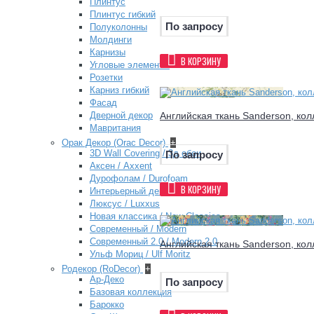
Плинтус
Плинтус гибкий
По запросу
Полуколонны
Молдинги
Карнизы
В КОРЗИНУ
Угловые элементы
Розетки
Карниз гибкий
Фасад
Дверной декор
Английская ткань Sanderson, кол
Мавритания
Орак Декор (Orac Decor)
+
3D Wall Covering / 3д обои
По запросу
Аксен / Axxent
Дурофолам / Durofoam
В КОРЗИНУ
Интерьерный декор
Люксус / Luxxus
Новая классика / New Classics
Современный / Modern
Современный 2.0 / Modern 2.0
Английская ткань Sanderson, кол
Ульф Мориц / Ulf Moritz
Родекор (RoDecor)
+
Ар-Деко
По запросу
Базовая коллекция
Барокко