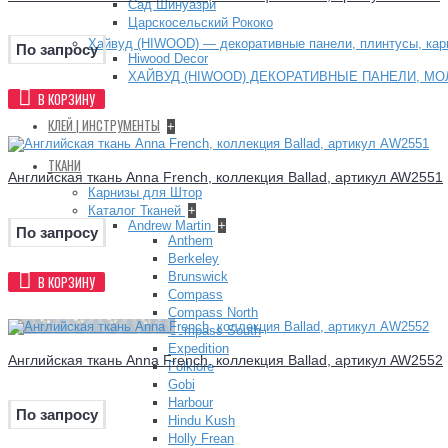
Сад Шинуазри
Царскосельский Рококо
Хайвуд (HIWOOD) — декоративные панели, плинтусы, ка
По запросу
Hiwood Decor
ХАЙВУД (HIWOOD) ДЕКОРАТИВНЫЕ ПАНЕЛИ, МО
В КОРЗИНУ
+
КЛЕЙ | ИНСТРУМЕНТЫ
+
ТКАНИ
Английская ткань Anna French, коллекция Ballad, артикул AW2551
Карнизы для Штор
Каталог Тканей
+
Andrew Martin
+
По запросу
Anthem
Berkeley
Brunswick
В КОРЗИНУ
Compass
Compass North
Compass South
Expedition
Английская ткань Anna French, коллекция Ballad, артикул AW2552
Folklore
Gobi
Harbour
По запросу
Hindu Kush
Holly Frean