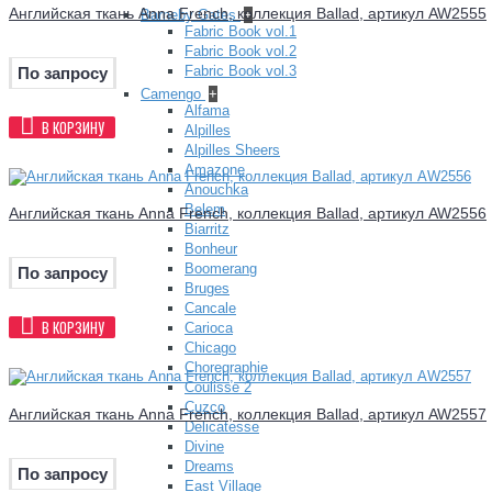
Английская ткань Anna French, коллекция Ballad, артикул AW2555
Barneby Gates
+
Fabric Book vol.1
Fabric Book vol.2
Fabric Book vol.3
По запросу
Camengo
+
Alfama
В КОРЗИНУ
Alpilles
Alpilles Sheers
Amazone
Anouchka
Belem
Английская ткань Anna French, коллекция Ballad, артикул AW2556
Biarritz
Bonheur
Boomerang
По запросу
Bruges
Cancale
В КОРЗИНУ
Carioca
Chicago
Choregraphie
Coulisse 2
Cuzco
Английская ткань Anna French, коллекция Ballad, артикул AW2557
Delicatesse
Divine
Dreams
По запросу
East Village