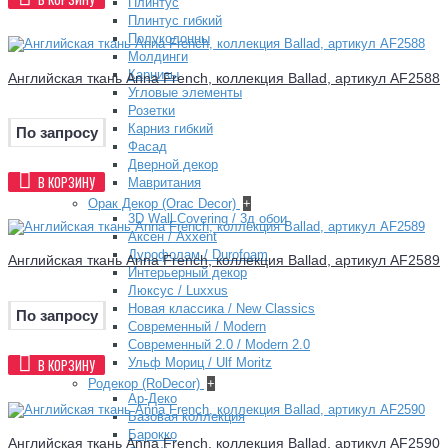
Плинтус
Плинтус гибкий
Полуколонны
Молдинги
Карнизы
Английская ткань Anna French, коллекция Ballad, артикул AF2588
Угловые элементы
Розетки
Карниз гибкий
По запросу
Фасад
Дверной декор
В КОРЗИНУ
Мавритания
Орак Декор (Orac Decor)
+
3D Wall Covering / 3д обои
Аксен / Axxent
Дурофолам / Durofoam
Английская ткань Anna French, коллекция Ballad, артикул AF2589
Интерьерный декор
Люксус / Luxxus
Новая классика / New Classics
По запросу
Современный / Modern
Современный 2.0 / Modern 2.0
В КОРЗИНУ
Ульф Мориц / Ulf Moritz
Родекор (RoDecor)
+
Ар-Деко
Базовая коллекция
Барокко
Английская ткань Anna French, коллекция Ballad, артикул AF2590