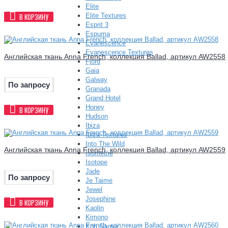
Elite
Elite Textures
В КОРЗИНУ
Esprit 3
Espuma
Evanescence
Evanescence Textures
Английская ткань Anna French, коллекция Ballad, артикул AW2558
Fjord
Gaia
Galway
По запросу
Granada
Grand Hotel
Honey
В КОРЗИНУ
Hudson
Ibiza
Ibiza Textures
Into The Wild
Английская ткань Anna French, коллекция Ballad, артикул AW2559
Isometrie
Isotope
Jade
По запросу
Je Taime
Jewel
Josephine
В КОРЗИНУ
Kaolin
Kimono
Koh Samui