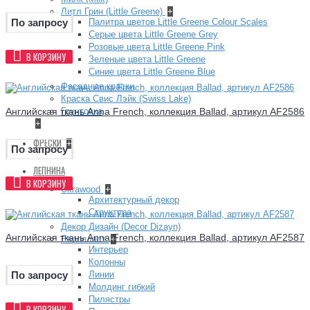
Литл Грин (Little Greene)
+
Палитра цветов Little Greene Colour Scales
По запросу
Серые цвета Little Greene Grey
Розовые цвета Little Greene Pink
В КОРЗИНУ
Зеленые цвета Little Greene
Синие цвета Little Greene Blue
Фасадные краски
Краска Свис Лэйк (Swiss Lake)
Английская ткань Anna French, коллекция Ballad, артикул AF2586
Грунтовка
+
ФРЕСКИ
+
По запросу
ЛЕПНИНА
В КОРЗИНУ
Ultrawood
+
Архитектурный декор
Структура
Декор Дизайн (Decor Dizayn)
Английская ткань Anna French, коллекция Ballad, артикул AF2587
Европласт
+
Интерьер
Колонны
Линии
По запросу
Молдинг гибкий
Пилястры
В КОРЗИНУ