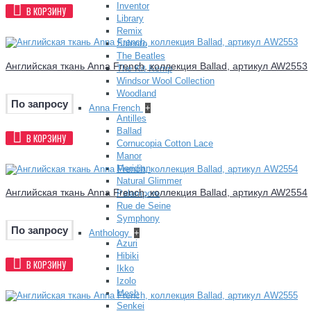
Inventor
В КОРЗИНУ
Library
Remix
Salento
The Beatles
Английская ткань Anna French, коллекция Ballad, артикул AW2553
The Kit Kemp
Windsor Wool Collection
Woodland
По запросу
Anna French
+
Antilles
Ballad
В КОРЗИНУ
Cornucopia Cotton Lace
Manor
Meridian
Natural Glimmer
Английская ткань Anna French, коллекция Ballad, артикул AW2554
Palampore
Rue de Seine
Symphony
По запросу
Anthology
+
Azuri
Hibiki
В КОРЗИНУ
Ikko
Izolo
Mesh
Senkei