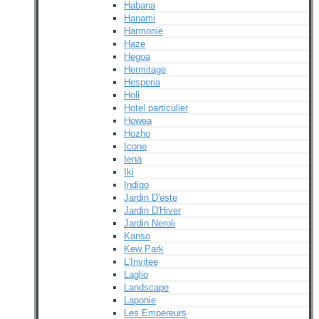
Habana
Hanami
Harmonie
Haze
Hegoa
Hermitage
Hesperia
Holi
Hotel particulier
Howea
Hozho
Icone
Iena
Iki
Indigo
Jardin D'este
Jardin D'Hiver
Jardin Neroli
Kanso
Kew Park
L'Invitee
Laglio
Landscape
Laponie
Les Empereurs