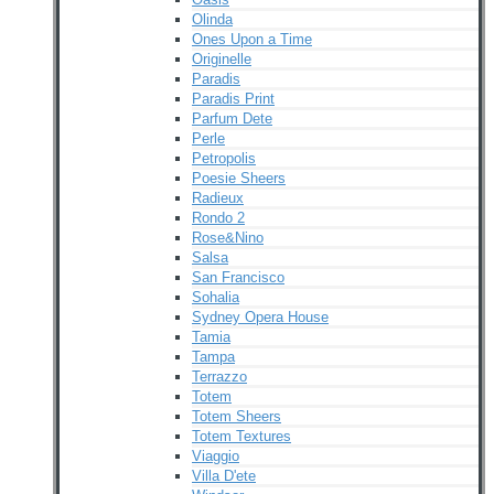
Olinda
Ones Upon a Time
Originelle
Paradis
Paradis Print
Parfum Dete
Perle
Petropolis
Poesie Sheers
Radieux
Rondo 2
Rose&Nino
Salsa
San Francisco
Sohalia
Sydney Opera House
Tamia
Tampa
Terrazzo
Totem
Totem Sheers
Totem Textures
Viaggio
Villa D'ete