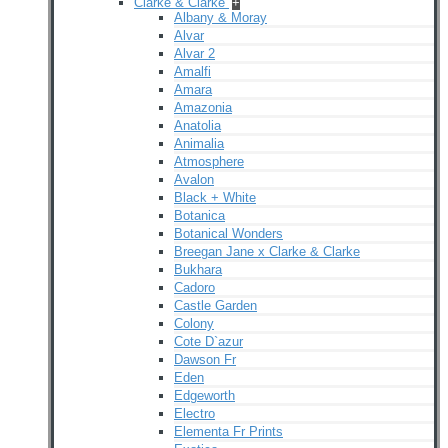
Clarke & Clarke
+
Albany & Moray
Alvar
Alvar 2
Amalfi
Amara
Amazonia
Anatolia
Animalia
Atmosphere
Avalon
Black + White
Botanica
Botanical Wonders
Breegan Jane x Clarke & Clarke
Bukhara
Cadoro
Castle Garden
Colony
Cote D`azur
Dawson Fr
Eden
Edgeworth
Electro
Elementa Fr Prints