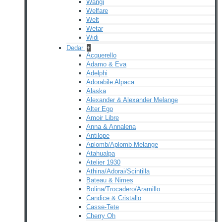
Wangi
Welfare
Welt
Wetar
Widi
Dedar
+
Acquerello
Adamo & Eva
Adelphi
Adorabile Alpaca
Alaska
Alexander & Alexander Melange
Alter Ego
Amoir Libre
Anna & Annalena
Antilope
Aplomb/Aplomb Melange
Atahualpa
Atelier 1930
Athina/Adorai/Scintilla
Bateau & Nimes
Bolina/Trocadero/Aramillo
Candice & Cristallo
Casse-Tete
Cherry Oh