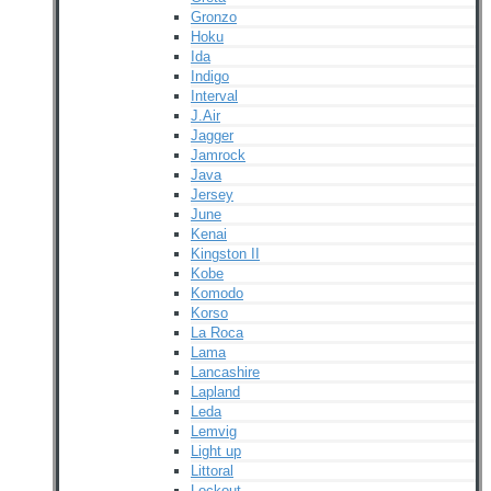
Gronzo
Hoku
Ida
Indigo
Interval
J.Air
Jagger
Jamrock
Java
Jersey
June
Kenai
Kingston II
Kobe
Komodo
Korso
La Roca
Lama
Lancashire
Lapland
Leda
Lemvig
Light up
Littoral
Lockout