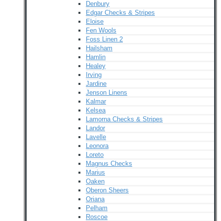
Denbury
Edgar Checks & Stripes
Eloise
Fen Wools
Foss Linen 2
Hailsham
Hamlin
Healey
Irving
Jardine
Jenson Linens
Kalmar
Kelsea
Lamorna Checks & Stripes
Landor
Lavelle
Leonora
Loreto
Magnus Checks
Marius
Oaken
Oberon Sheers
Oriana
Pelham
Roscoe