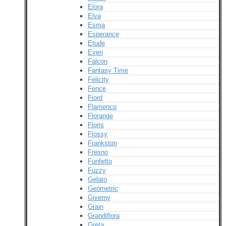
Elora
Elva
Esma
Esperance
Etude
Even
Falcon
Fantasy Time
Felicity
Fence
Fiord
Flamenco
Florange
Floris
Flossy
Frankston
Fresno
Funfetto
Fuzzy
Gelato
Geometric
Giverny
Grain
Grandiflora
Greta