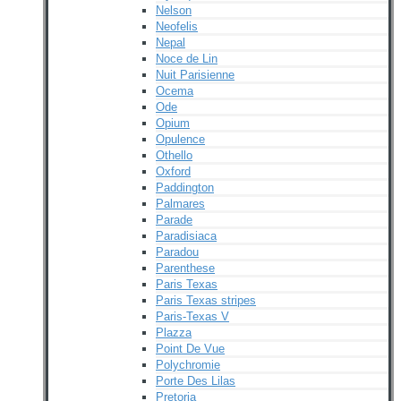
Nelson
Neofelis
Nepal
Noce de Lin
Nuit Parisienne
Ocema
Ode
Opium
Opulence
Othello
Oxford
Paddington
Palmares
Parade
Paradisiaca
Paradou
Parenthese
Paris Texas
Paris Texas stripes
Paris-Texas V
Plazza
Point De Vue
Polychromie
Porte Des Lilas
Pretoria