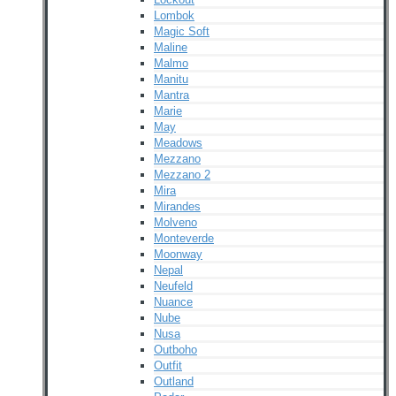
Lombok
Magic Soft
Maline
Malmo
Manitu
Mantra
Marie
May
Meadows
Mezzano
Mezzano 2
Mira
Mirandes
Molveno
Monteverde
Moonway
Nepal
Neufeld
Nuance
Nube
Nusa
Outboho
Outfit
Outland