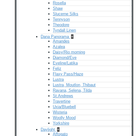
Rosella
Shaw
Slucerne Silks
Tennyson
Theodore
Tyndall Linen
Dana Panorama
+
Amandes
Azalea
Daisy/Rio morning
Diamond/Eve
Eveline/Latika
Feliz
Flaxy Pass/Haze
Lustra
Lustra, Moutlon, Thibaut
Ravana, Selena, Tilda
St.Andrews
Travertine
Uxia/Bluebell
Wisteria
Woolly Mood
Yorkshire
Daylight
+
Affogato