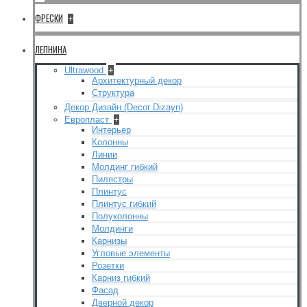
ФРЕСКИ
+
ЛЕПНИНА
Ultrawood
+
Архитектурный декор
Структура
Декор Дизайн (Decor Dizayn)
Европласт
+
Интерьер
Колонны
Линии
Молдинг гибкий
Пилястры
Плинтус
Плинтус гибкий
Полуколонны
Молдинги
Карнизы
Угловые элементы
Розетки
Карниз гибкий
Фасад
Дверной декор