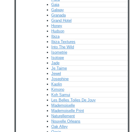
Gaia
Galway
Granada
Grand Hotel
Honey
Hudson
Ibiza
Ibiza Textures
Into The Wild
Isometrie
Isotope
Jade
Je Taime
Jewel
Josephine
Kaolin
Kimono
Koh Samui
Les Belles Toiles De Jouy
Mademoiselle
Mademoiselle Print
Naturellement
Nouvelle Orleans
Oak Alley
Oasis