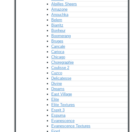
Alpilles Sheers
Amazone
Anouchka
Belem
Biarritz
Bonheur
Boomerang
Bruges
Cancale
Carioca
Chicago
Choregraphie
Coulisse 2
Cuzco
Delicatesse
Divine
Dreams
East Village
Elite
Elite Textures
Esprit 3
Espuma
Evanescence
Evanescence Textures
Fjord