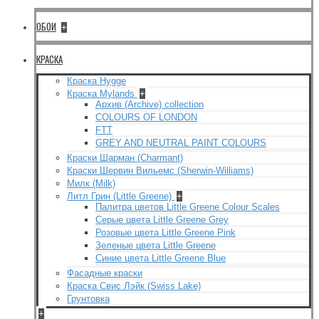
ОБОИ
+
КРАСКА
Краска Hygge
Краска Mylands
+
Архив (Archive) collection
COLOURS OF LONDON
FTT
GREY AND NEUTRAL PAINT COLOURS
Краски Шарман (Charmant)
Краски Шервин Вильемс (Sherwin-Williams)
Милк (Milk)
Литл Грин (Little Greene)
+
Палитра цветов Little Greene Colour Scales
Серые цвета Little Greene Grey
Розовые цвета Little Greene Pink
Зеленые цвета Little Greene
Синие цвета Little Greene Blue
Фасадные краски
Краска Свис Лэйк (Swiss Lake)
Грунтовка
+