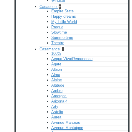
Windsor
Casadeco
+
Empire State
Happy dreams
My Little World
Prague
Slowtime
Summertime
Theatre
Casamance
+
100%
Acqua Viva/Remanence
Agate
Albion
Alma
Alpine
Altitude
Ambre
Amorgos
Arizona 4
Arty
Astelia
Aurea
Avenue Marceau
Avenue Montaigne