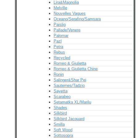
Lira&Magnolia
Melville
Nouvelles Vagues
Oceano/Serafino/Samsara
Paislig
Pallade/Venere
Palomar
Pazl
Petra
Rebus
Recycled
Romeo & Giulietta
Romeo & Giulietta Chine
Ronin
Salinger&Shar Pei
Sauternes/Tadzio
Sayetta
Scarabeo
Setamatka XL/Marilu
Shades
Silkbird
Silkbird Jacquard
Smilla
Soft Wood
Sottosopra