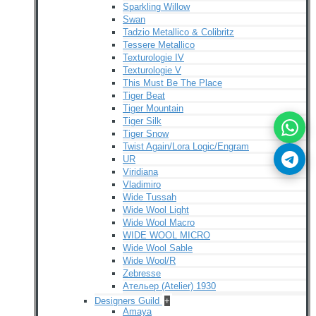
Sparkling Willow
Swan
Tadzio Metallico & Colibritz
Tessere Metallico
Texturologie IV
Texturologie V
This Must Be The Place
Tiger Beat
Tiger Mountain
Tiger Silk
Tiger Snow
Twist Again/Lora Logic/Engram
UR
Viridiana
Vladimiro
Wide Tussah
Wide Wool Light
Wide Wool Macro
WIDE WOOL MICRO
Wide Wool Sable
Wide Wool/R
Zebresse
Ательер (Atelier) 1930
Designers Guild
+
Amaya