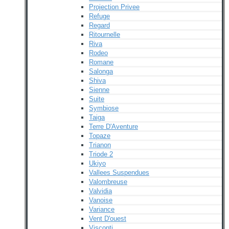
Projection Privee
Refuge
Regard
Ritournelle
Riva
Rodeo
Romane
Salonga
Shiva
Sienne
Suite
Symbiose
Taiga
Terre D'Aventure
Topaze
Trianon
Triode 2
Ukiyo
Vallees Suspendues
Valombreuse
Valvidia
Vanoise
Variance
Vent D'ouest
Visconti