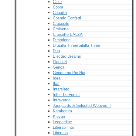
Cielo
Cobra
Coquille
Cosmic Confetti
Crocodile
Croisette
Croisette BALZA
Dimodong
Drusilla Three/Sibilla Three
Duo
Electric Dreams
Flaubert
Genoa
Geometric Pic Nic
Idea
Ikat
Intarsiato
Into The Forest
Intraverdo
Jacquards & Selected Weaves II
Karakorum
Kievan
Leopardine
Liberabirinto
Libertino