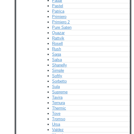
Padar
Pastel
Patrica
Primiero
Primiero 2
Pure Saten
Quazar
Rattvik
Rosell
Rush
Saga
Salsa
Shanelly
Simple
Softly
Sorbetto
Sula
Supreme
Tavira
Ternura
Thermic
Tove
Tromso
Ursa
Valdez