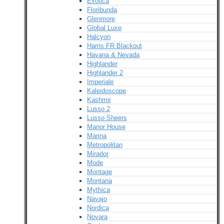
Exotica
Floribunda
Glenmore
Global Luxe
Halcyon
Harris FR Blackout
Havana & Nevada
Highlander
Highlander 2
Imperiale
Kaleidoscope
Kashmir
Lusso 2
Lusso Sheers
Manor House
Marina
Metropolitan
Mirador
Mode
Montage
Montana
Mythica
Navajo
Nordica
Novara