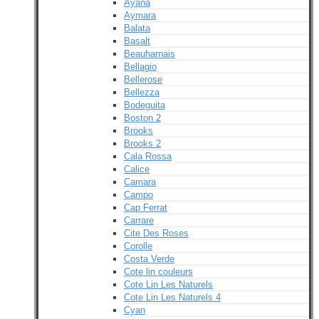
Ayana
Aymara
Balata
Basalt
Beauharnais
Bellagio
Bellerose
Bellezza
Bodeguita
Boston 2
Brooks
Brooks 2
Cala Rossa
Calice
Camara
Campo
Cap Ferrat
Carrare
Cite Des Roses
Corolle
Costa Verde
Cote lin couleurs
Cote Lin Les Naturels
Cote Lin Les Naturels 4
Cyan