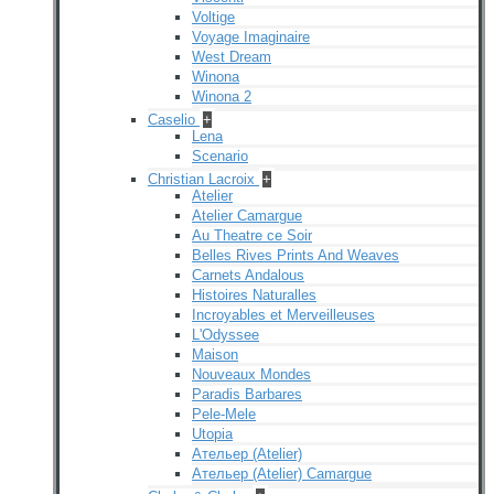
Voltige
Voyage Imaginaire
West Dream
Winona
Winona 2
Caselio
+
Lena
Scenario
Christian Lacroix
+
Atelier
Atelier Camargue
Au Theatre ce Soir
Belles Rives Prints And Weaves
Carnets Andalous
Histoires Naturalles
Incroyables et Merveilleuses
L'Odyssee
Maison
Nouveaux Mondes
Paradis Barbares
Pele-Mele
Utopia
Ательер (Atelier)
Ательер (Atelier) Camargue