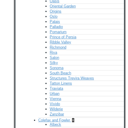
Oasis
Oriental Garden
Origins
Oslo
Palais
Palladio
Pomarium
Prince of Persia
Ribble Valley
Richmond
Riva
Salon
Silky
Sonoma
South Beach
Structures Trevira Weaves
Tatton Linens
Traviata
Urban
Vienna
Vivido
Wilderie
Zanzibar
Colefax and Fowler
+
Albeck