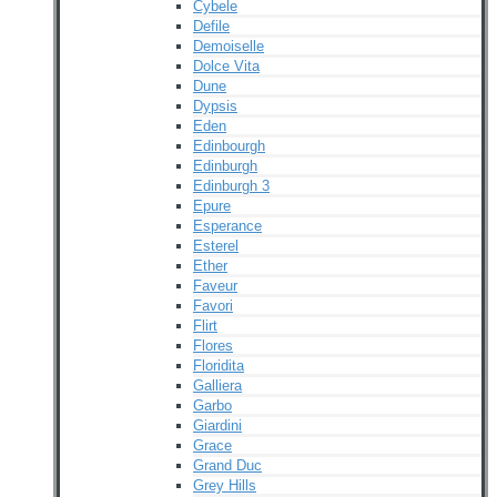
Cybele
Defile
Demoiselle
Dolce Vita
Dune
Dypsis
Eden
Edinbourgh
Edinburgh
Edinburgh 3
Epure
Esperance
Esterel
Ether
Faveur
Favori
Flirt
Flores
Floridita
Galliera
Garbo
Giardini
Grace
Grand Duc
Grey Hills