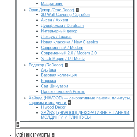
Мавритания
Орак Декор (Orac Decor)
+
3D Wall Covering / 3д обои
Аксен / Axxent
Дурофолам / Durofoam
Интерьерный декор
Люксус / Luxxus
Новая классика / New Classics
Современный / Modern
Современный 2.0 / Modern 2.0
Ульф Мориц / Ulf Moritz
Родекор (RoDecor)
+
Ар-Деко
Базовая коллекция
Барокко
Сад Шинуазри
Царскосельский Рококо
Хайвуд (HIWOOD) — декоративные панели, плинтусы,
карнизы и молдинги
+
Hiwood Decor
ХАЙВУД (HIWOOD) ДЕКОРАТИВНЫЕ ПАНЕЛИ,
МОЛДИНГИ И ПЛИНТУСЫ
+
КЛЕЙ | ИНСТРУМЕНТЫ
+