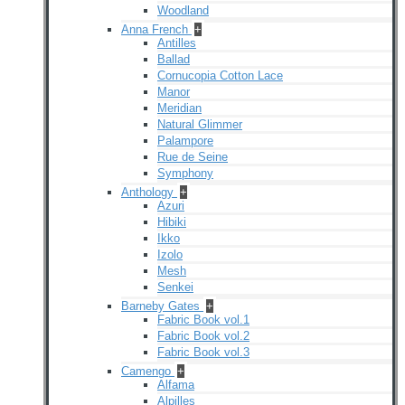
Woodland
Anna French
+
Antilles
Ballad
Cornucopia Cotton Lace
Manor
Meridian
Natural Glimmer
Palampore
Rue de Seine
Symphony
Anthology
+
Azuri
Hibiki
Ikko
Izolo
Mesh
Senkei
Barneby Gates
+
Fabric Book vol.1
Fabric Book vol.2
Fabric Book vol.3
Camengo
+
Alfama
Alpilles