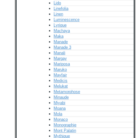
Lido
Linefolia
Linen
Luminescence
Lyrique
Machaya
Maka
Manade
Manade 3
Manali
Margay
Mariposa
Maruko
Mayfair
Medicis
Melukat
Metamorphose
Minaude
Miyabi
Moana
Mola
Monaco
Monographie
Mont Palatin
Mythique