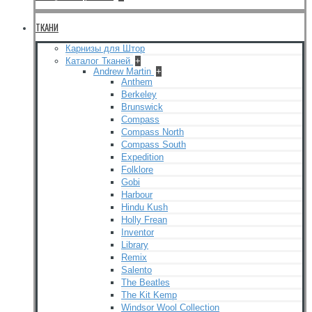
ТКАНИ
Карнизы для Штор
Каталог Тканей
+
Andrew Martin
+
Anthem
Berkeley
Brunswick
Compass
Compass North
Compass South
Expedition
Folklore
Gobi
Harbour
Hindu Kush
Holly Frean
Inventor
Library
Remix
Salento
The Beatles
The Kit Kemp
Windsor Wool Collection