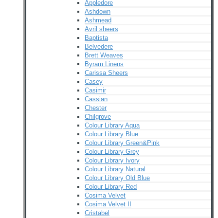
Appledore
Ashdown
Ashmead
Avril sheers
Baptista
Belvedere
Brett Weaves
Byram Linens
Carissa Sheers
Casey
Casimir
Cassian
Chester
Chilgrove
Colour Library Aqua
Colour Library Blue
Colour Library Green&Pink
Colour Library Grey
Colour Library Ivory
Colour Library Natural
Colour Library Old Blue
Colour Library Red
Cosima Velvet
Cosima Velvet II
Cristabel