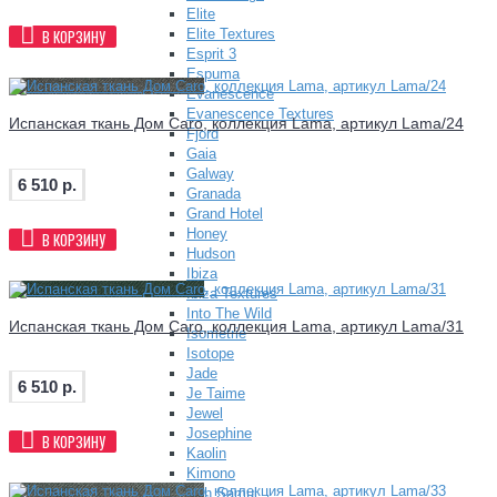
Elite
Elite Textures
В КОРЗИНУ
Esprit 3
Espuma
Evanescence
Evanescence Textures
Испанская ткань Дом Caro, коллекция Lama, артикул Lama/24
Fjord
Gaia
Galway
6 510 р.
Granada
Grand Hotel
Honey
В КОРЗИНУ
Hudson
Ibiza
Ibiza Textures
Into The Wild
Испанская ткань Дом Caro, коллекция Lama, артикул Lama/31
Isometrie
Isotope
Jade
6 510 р.
Je Taime
Jewel
Josephine
В КОРЗИНУ
Kaolin
Kimono
Koh Samui