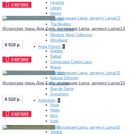
Inventor
В КОРЗИНУ
Library
Remix
Salento
The Beatles
Испанская ткань Дом Caro, коллекция Lama, артикул Lama/13
The Kit Kemp
Windsor Wool Collection
Woodland
6 510 р.
Anna French
+
Antilles
Ballad
В КОРЗИНУ
Cornucopia Cotton Lace
Manor
Meridian
Natural Glimmer
Испанская ткань Дом Caro, коллекция Lama, артикул Lama/15
Palampore
Rue de Seine
Symphony
6 510 р.
Anthology
+
Azuri
Hibiki
В КОРЗИНУ
Ikko
Izolo
Mesh
Senkei