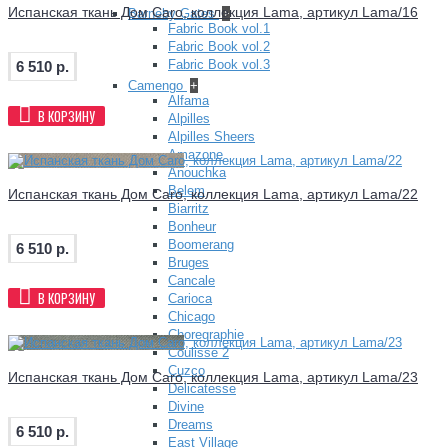
Испанская ткань Дом Caro, коллекция Lama, артикул Lama/16
Barneby Gates
+
Fabric Book vol.1
Fabric Book vol.2
Fabric Book vol.3
6 510 р.
Camengo
+
Alfama
В КОРЗИНУ
Alpilles
Alpilles Sheers
Amazone
Anouchka
Belem
Испанская ткань Дом Caro, коллекция Lama, артикул Lama/22
Biarritz
Bonheur
Boomerang
6 510 р.
Bruges
Cancale
В КОРЗИНУ
Carioca
Chicago
Choregraphie
Coulisse 2
Cuzco
Испанская ткань Дом Caro, коллекция Lama, артикул Lama/23
Delicatesse
Divine
Dreams
6 510 р.
East Village