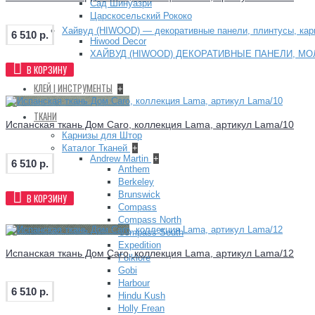
Сад Шинуазри
Царскосельский Рококо
Хайвуд (HIWOOD) — декоративные панели, плинтусы, ка
6 510 р.
Hiwood Decor
ХАЙВУД (HIWOOD) ДЕКОРАТИВНЫЕ ПАНЕЛИ, МО
В КОРЗИНУ
+
КЛЕЙ | ИНСТРУМЕНТЫ
+
ТКАНИ
Испанская ткань Дом Caro, коллекция Lama, артикул Lama/10
Карнизы для Штор
Каталог Тканей
+
Andrew Martin
+
6 510 р.
Anthem
Berkeley
Brunswick
В КОРЗИНУ
Compass
Compass North
Compass South
Expedition
Испанская ткань Дом Caro, коллекция Lama, артикул Lama/12
Folklore
Gobi
Harbour
6 510 р.
Hindu Kush
Holly Frean