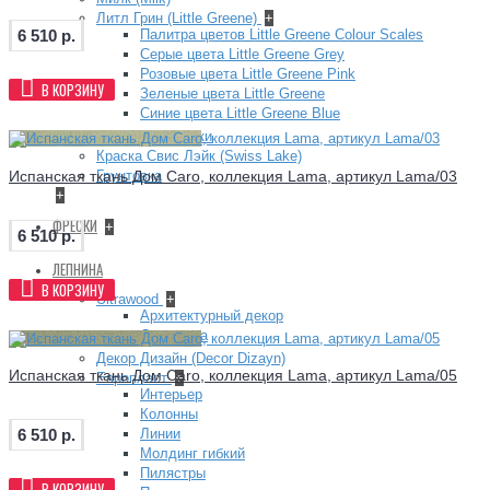
Литл Грин (Little Greene)
+
Палитра цветов Little Greene Colour Scales
6 510 р.
Серые цвета Little Greene Grey
Розовые цвета Little Greene Pink
В КОРЗИНУ
Зеленые цвета Little Greene
Синие цвета Little Greene Blue
Фасадные краски
Краска Свис Лэйк (Swiss Lake)
Испанская ткань Дом Caro, коллекция Lama, артикул Lama/03
Грунтовка
+
ФРЕСКИ
+
6 510 р.
ЛЕПНИНА
В КОРЗИНУ
Ultrawood
+
Архитектурный декор
Структура
Декор Дизайн (Decor Dizayn)
Испанская ткань Дом Caro, коллекция Lama, артикул Lama/05
Европласт
+
Интерьер
Колонны
Линии
6 510 р.
Молдинг гибкий
Пилястры
В КОРЗИНУ