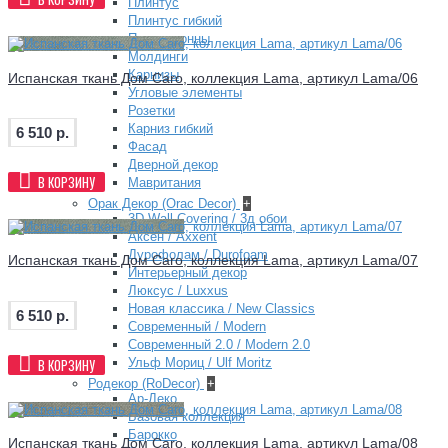
Плинтус
Плинтус гибкий
Полуколонны
Молдинги
Карнизы
Испанская ткань Дом Caro, коллекция Lama, артикул Lama/06
Угловые элементы
Розетки
Карниз гибкий
6 510 р.
Фасад
Дверной декор
В КОРЗИНУ
Мавритания
Орак Декор (Orac Decor)
+
3D Wall Covering / 3д обои
Аксен / Axxent
Дурофолам / Durofoam
Испанская ткань Дом Caro, коллекция Lama, артикул Lama/07
Интерьерный декор
Люксус / Luxxus
Новая классика / New Classics
6 510 р.
Современный / Modern
Современный 2.0 / Modern 2.0
В КОРЗИНУ
Ульф Мориц / Ulf Moritz
Родекор (RoDecor)
+
Ар-Деко
Базовая коллекция
Барокко
Испанская ткань Дом Caro, коллекция Lama, артикул Lama/08