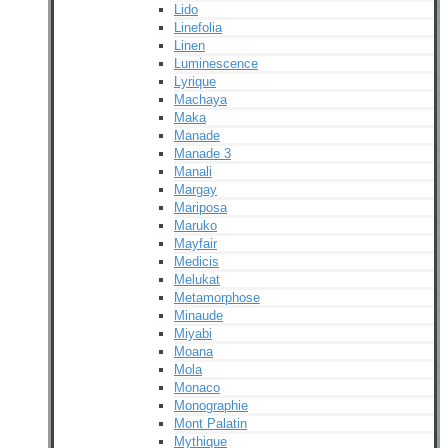
Lido
Linefolia
Linen
Luminescence
Lyrique
Machaya
Maka
Manade
Manade 3
Manali
Margay
Mariposa
Maruko
Mayfair
Medicis
Melukat
Metamorphose
Minaude
Miyabi
Moana
Mola
Monaco
Monographie
Mont Palatin
Mythique