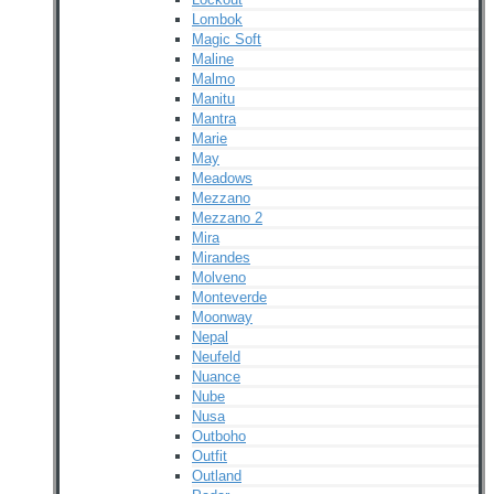
Lombok
Magic Soft
Maline
Malmo
Manitu
Mantra
Marie
May
Meadows
Mezzano
Mezzano 2
Mira
Mirandes
Molveno
Monteverde
Moonway
Nepal
Neufeld
Nuance
Nube
Nusa
Outboho
Outfit
Outland