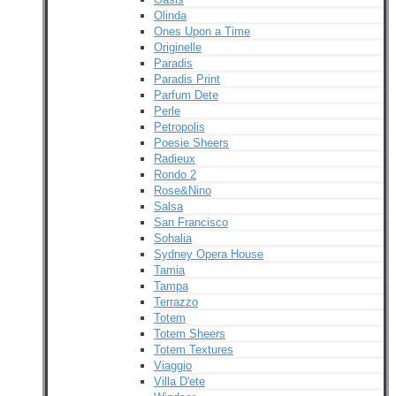
Olinda
Ones Upon a Time
Originelle
Paradis
Paradis Print
Parfum Dete
Perle
Petropolis
Poesie Sheers
Radieux
Rondo 2
Rose&Nino
Salsa
San Francisco
Sohalia
Sydney Opera House
Tamia
Tampa
Terrazzo
Totem
Totem Sheers
Totem Textures
Viaggio
Villa D'ete