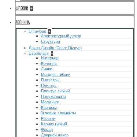
ФРЕСКИ
+
ЛЕПНИНА
Ultrawood
+
Архитектурный декор
Структура
Декор Дизайн (Decor Dizayn)
Европласт
+
Интерьер
Колонны
Линии
Молдинг гибкий
Пилястры
Плинтус
Плинтус гибкий
Полуколонны
Молдинги
Карнизы
Угловые элементы
Розетки
Карниз гибкий
Фасад
Дверной декор