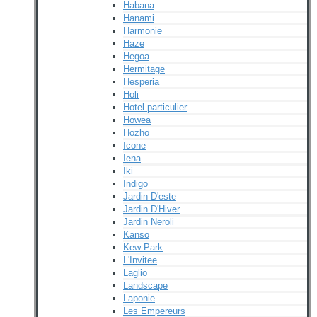
Habana
Hanami
Harmonie
Haze
Hegoa
Hermitage
Hesperia
Holi
Hotel particulier
Howea
Hozho
Icone
Iena
Iki
Indigo
Jardin D'este
Jardin D'Hiver
Jardin Neroli
Kanso
Kew Park
L'Invitee
Laglio
Landscape
Laponie
Les Empereurs