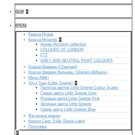
ОБОИ
+
КРАСКА
Краска Hygge
Краска Mylands
+
Архив (Archive) collection
COLOURS OF LONDON
FTT
GREY AND NEUTRAL PAINT COLOURS
Краски Шарман (Charmant)
Краски Шервин Вильемс (Sherwin-Williams)
Милк (Milk)
Литл Грин (Little Greene)
+
Палитра цветов Little Greene Colour Scales
Серые цвета Little Greene Grey
Розовые цвета Little Greene Pink
Зеленые цвета Little Greene
Синие цвета Little Greene Blue
Фасадные краски
Краска Свис Лэйк (Swiss Lake)
Грунтовка
+