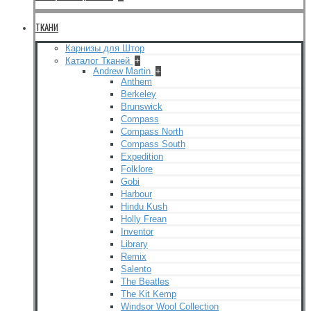
ТКАНИ
Карнизы для Штор
Каталог Тканей
+
Andrew Martin
+
Anthem
Berkeley
Brunswick
Compass
Compass North
Compass South
Expedition
Folklore
Gobi
Harbour
Hindu Kush
Holly Frean
Inventor
Library
Remix
Salento
The Beatles
The Kit Kemp
Windsor Wool Collection