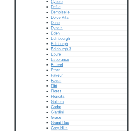
Cybele
Defile
Demoiselle
Dolce Vita
Dune
Dypsis
Eden
Edinbourgh
Edinburgh
Edinburgh 3
Epure
Esperance
Esterel
Ether
Faveur
Favori
Flirt
Flores
Floridita
Galliera
Garbo
Giardini
Grace
Grand Duc
Grey Hills