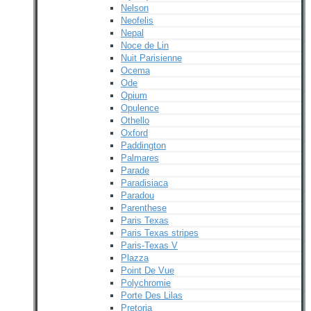
Nelson
Neofelis
Nepal
Noce de Lin
Nuit Parisienne
Ocema
Ode
Opium
Opulence
Othello
Oxford
Paddington
Palmares
Parade
Paradisiaca
Paradou
Parenthese
Paris Texas
Paris Texas stripes
Paris-Texas V
Plazza
Point De Vue
Polychromie
Porte Des Lilas
Pretoria