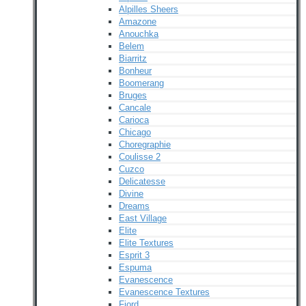
Alpilles Sheers
Amazone
Anouchka
Belem
Biarritz
Bonheur
Boomerang
Bruges
Cancale
Carioca
Chicago
Choregraphie
Coulisse 2
Cuzco
Delicatesse
Divine
Dreams
East Village
Elite
Elite Textures
Esprit 3
Espuma
Evanescence
Evanescence Textures
Fjord