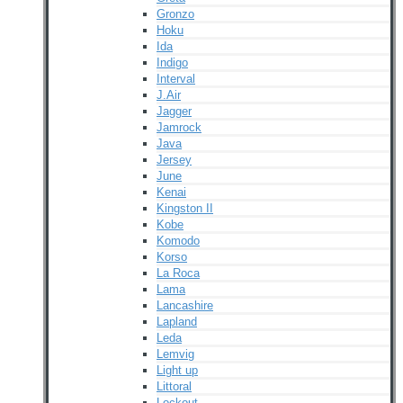
Gronzo
Hoku
Ida
Indigo
Interval
J.Air
Jagger
Jamrock
Java
Jersey
June
Kenai
Kingston II
Kobe
Komodo
Korso
La Roca
Lama
Lancashire
Lapland
Leda
Lemvig
Light up
Littoral
Lockout