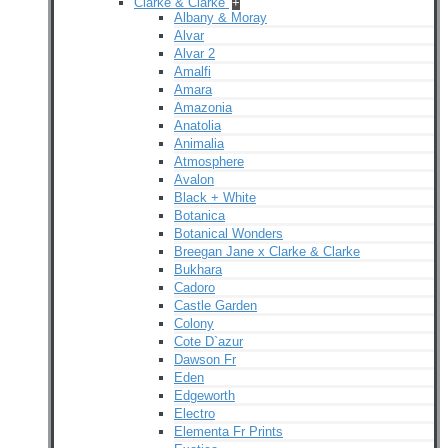
Clarke & Clarke
+
Albany & Moray
Alvar
Alvar 2
Amalfi
Amara
Amazonia
Anatolia
Animalia
Atmosphere
Avalon
Black + White
Botanica
Botanical Wonders
Breegan Jane x Clarke & Clarke
Bukhara
Cadoro
Castle Garden
Colony
Cote D`azur
Dawson Fr
Eden
Edgeworth
Electro
Elementa Fr Prints