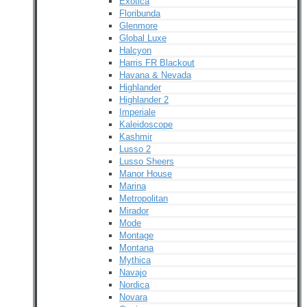
Exotica
Floribunda
Glenmore
Global Luxe
Halcyon
Harris FR Blackout
Havana & Nevada
Highlander
Highlander 2
Imperiale
Kaleidoscope
Kashmir
Lusso 2
Lusso Sheers
Manor House
Marina
Metropolitan
Mirador
Mode
Montage
Montana
Mythica
Navajo
Nordica
Novara