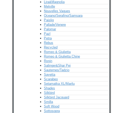
Lira&Magnolia
Melville
Nouvelles Vagues
Oceano/Serafino/Samsara
Paislig
Pallade/Venere
Palomar
Pazl
Petra
Rebus
Recycled
Romeo & Giulietta
Romeo & Giulietta Chine
Ronin
Salinger&Shar Pei
Sauternes/Tadzio
Sayetta
Scarabeo
Setamatka XL/Marilu
Shades
Silkbird
Silkbird Jacquard
Smilla
Soft Wood
Sottosopra