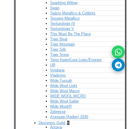
Sparkling Willow
Swan
Tadzio Metallico & Colibritz
Tessere Metallico
Texturologie IV
Texturologie V
This Must Be The Place
Tiger Beat
Tiger Mountain
Tiger Silk
Tiger Snow
Twist Again/Lora Logic/Engram
UR
Viridiana
Vladimiro
Wide Tussah
Wide Wool Light
Wide Wool Macro
WIDE WOOL MICRO
Wide Wool Sable
Wide Wool/R
Zebresse
Ательер (Atelier) 1930
Designers Guild
+
Amaya