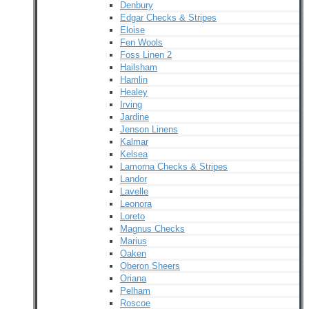
Denbury
Edgar Checks & Stripes
Eloise
Fen Wools
Foss Linen 2
Hailsham
Hamlin
Healey
Irving
Jardine
Jenson Linens
Kalmar
Kelsea
Lamorna Checks & Stripes
Landor
Lavelle
Leonora
Loreto
Magnus Checks
Marius
Oaken
Oberon Sheers
Oriana
Pelham
Roscoe