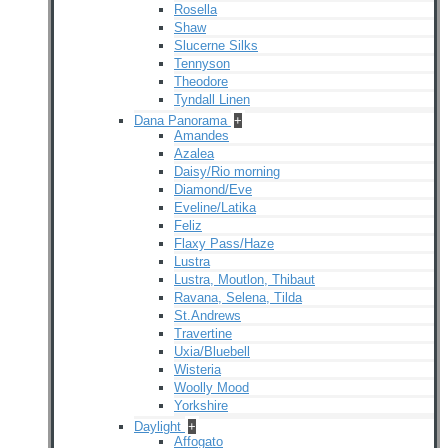
Rosella
Shaw
Slucerne Silks
Tennyson
Theodore
Tyndall Linen
Dana Panorama
+
Amandes
Azalea
Daisy/Rio morning
Diamond/Eve
Eveline/Latika
Feliz
Flaxy Pass/Haze
Lustra
Lustra, Moutlon, Thibaut
Ravana, Selena, Tilda
St.Andrews
Travertine
Uxia/Bluebell
Wisteria
Woolly Mood
Yorkshire
Daylight
+
Affogato