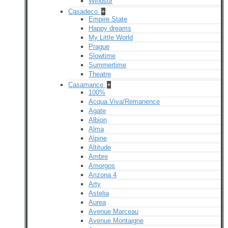
Windsor
Casadeco
+
Empire State
Happy dreams
My Little World
Prague
Slowtime
Summertime
Theatre
Casamance
+
100%
Acqua Viva/Remanence
Agate
Albion
Alma
Alpine
Altitude
Ambre
Amorgos
Arizona 4
Arty
Astelia
Aurea
Avenue Marceau
Avenue Montaigne