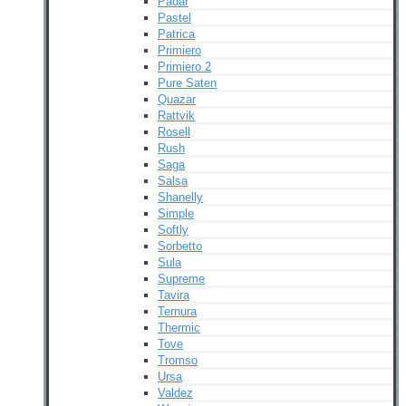
Padar
Pastel
Patrica
Primiero
Primiero 2
Pure Saten
Quazar
Rattvik
Rosell
Rush
Saga
Salsa
Shanelly
Simple
Softly
Sorbetto
Sula
Supreme
Tavira
Ternura
Thermic
Tove
Tromso
Ursa
Valdez