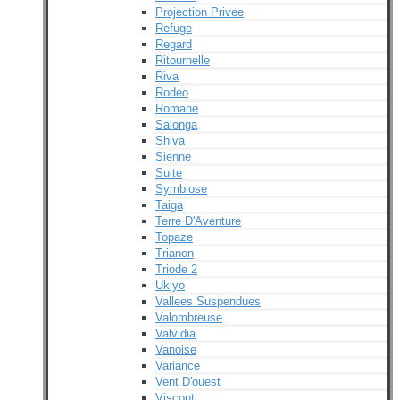
Projection Privee
Refuge
Regard
Ritournelle
Riva
Rodeo
Romane
Salonga
Shiva
Sienne
Suite
Symbiose
Taiga
Terre D'Aventure
Topaze
Trianon
Triode 2
Ukiyo
Vallees Suspendues
Valombreuse
Valvidia
Vanoise
Variance
Vent D'ouest
Visconti