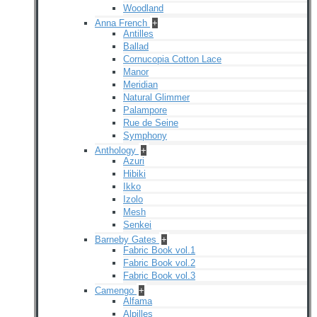
Woodland
Anna French
+
Antilles
Ballad
Cornucopia Cotton Lace
Manor
Meridian
Natural Glimmer
Palampore
Rue de Seine
Symphony
Anthology
+
Azuri
Hibiki
Ikko
Izolo
Mesh
Senkei
Barneby Gates
+
Fabric Book vol.1
Fabric Book vol.2
Fabric Book vol.3
Camengo
+
Alfama
Alpilles