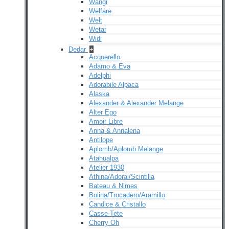
Wangi
Welfare
Welt
Wetar
Widi
Dedar
+
Acquerello
Adamo & Eva
Adelphi
Adorabile Alpaca
Alaska
Alexander & Alexander Melange
Alter Ego
Amoir Libre
Anna & Annalena
Antilope
Aplomb/Aplomb Melange
Atahualpa
Atelier 1930
Athina/Adorai/Scintilla
Bateau & Nimes
Bolina/Trocadero/Aramillo
Candice & Cristallo
Casse-Tete
Cherry Oh