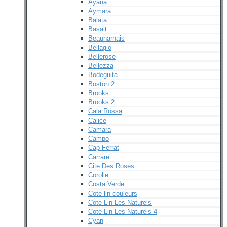
Ayana
Aymara
Balata
Basalt
Beauharnais
Bellagio
Bellerose
Bellezza
Bodeguita
Boston 2
Brooks
Brooks 2
Cala Rossa
Calice
Camara
Campo
Cap Ferrat
Carrare
Cite Des Roses
Corolle
Costa Verde
Cote lin couleurs
Cote Lin Les Naturels
Cote Lin Les Naturels 4
Cyan