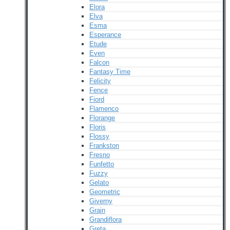
Elora
Elva
Esma
Esperance
Etude
Even
Falcon
Fantasy Time
Felicity
Fence
Fiord
Flamenco
Florange
Floris
Flossy
Frankston
Fresno
Funfetto
Fuzzy
Gelato
Geometric
Giverny
Grain
Grandiflora
Greta