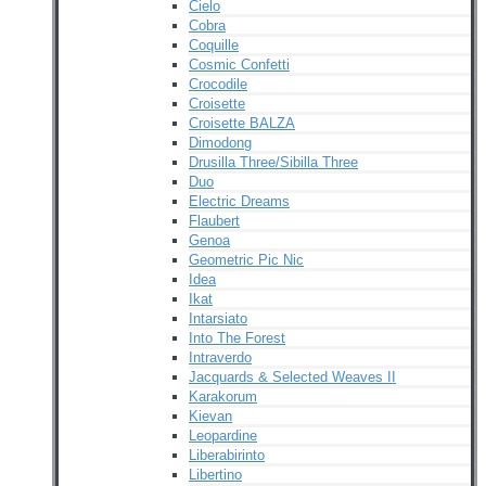
Cielo
Cobra
Coquille
Cosmic Confetti
Crocodile
Croisette
Croisette BALZA
Dimodong
Drusilla Three/Sibilla Three
Duo
Electric Dreams
Flaubert
Genoa
Geometric Pic Nic
Idea
Ikat
Intarsiato
Into The Forest
Intraverdo
Jacquards & Selected Weaves II
Karakorum
Kievan
Leopardine
Liberabirinto
Libertino