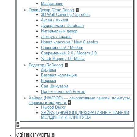
Мавритания
Орак Декор (Orac Decor)
+
3D Wall Covering / 3д обои
Аксен / Axxent
Дурофолам / Durofoam
Интерьерный декор
Люксус / Luxxus
Новая классика / New Classics
Современный / Modern
Современный 2.0 / Modern 2.0
Ульф Мориц / Ulf Moritz
Родекор (RoDecor)
+
Ар-Деко
Базовая коллекция
Барокко
Сад Шинуазри
Царскосельский Рококо
Хайвуд (HIWOOD) — декоративные панели, плинтусы,
карнизы и молдинги
+
Hiwood Decor
ХАЙВУД (HIWOOD) ДЕКОРАТИВНЫЕ ПАНЕЛИ,
МОЛДИНГИ И ПЛИНТУСЫ
+
КЛЕЙ | ИНСТРУМЕНТЫ
+