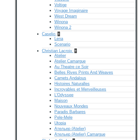
Voltige
Voyage Imaginaire
West Dream
Winona
Winona 2
Caselio
+
Lena
Scenario
Christian Lacroix
+
Atelier
Atelier Camargue
Au Theatre ce Soir
Belles Rives Prints And Weaves
Carnets Andalous
Histoires Naturalles
Incroyables et Merveilleuses
L'Odyssee
Maison
Nouveaux Mondes
Paradis Barbares
Pele-Mele
Utopia
Ательер (Atelier)
Ательер (Atelier) Camargue