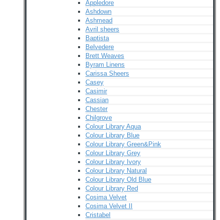
Appledore
Ashdown
Ashmead
Avril sheers
Baptista
Belvedere
Brett Weaves
Byram Linens
Carissa Sheers
Casey
Casimir
Cassian
Chester
Chilgrove
Colour Library Aqua
Colour Library Blue
Colour Library Green&Pink
Colour Library Grey
Colour Library Ivory
Colour Library Natural
Colour Library Old Blue
Colour Library Red
Cosima Velvet
Cosima Velvet II
Cristabel