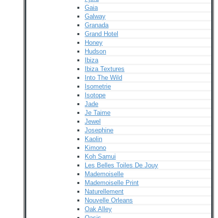
Gaia
Galway
Granada
Grand Hotel
Honey
Hudson
Ibiza
Ibiza Textures
Into The Wild
Isometrie
Isotope
Jade
Je Taime
Jewel
Josephine
Kaolin
Kimono
Koh Samui
Les Belles Toiles De Jouy
Mademoiselle
Mademoiselle Print
Naturellement
Nouvelle Orleans
Oak Alley
Oasis