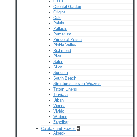
Oasis
Oriental Garden
Origins
Oslo
Palais
Palladio
Pomarium
Prince of Persia
Ribble Valley
Richmond
Riva
Salon
Silky
Sonoma
South Beach
Structures Trevira Weaves
Tatton Linens
Traviata
Urban
Vienna
Vivido
Wilderie
Zanzibar
Colefax and Fowler
+
Albeck