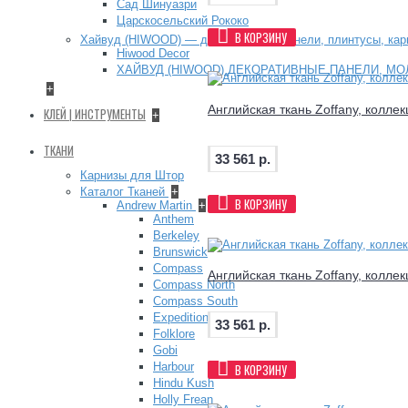
Сад Шинуазри
Царскосельский Рококо
В КОРЗИНУ
Хайвуд (HIWOOD) — декоративные панели, плинтусы, ка
Hiwood Decor
ХАЙВУД (HIWOOD) ДЕКОРАТИВНЫЕ ПАНЕЛИ, МО
+
Английская ткань Zoffany, коллек
КЛЕЙ | ИНСТРУМЕНТЫ
+
ТКАНИ
33 561 р.
Карнизы для Штор
Каталог Тканей
+
В КОРЗИНУ
Andrew Martin
+
Anthem
Berkeley
Brunswick
Compass
Английская ткань Zoffany, коллек
Compass North
Compass South
Expedition
33 561 р.
Folklore
Gobi
Harbour
В КОРЗИНУ
Hindu Kush
Holly Frean