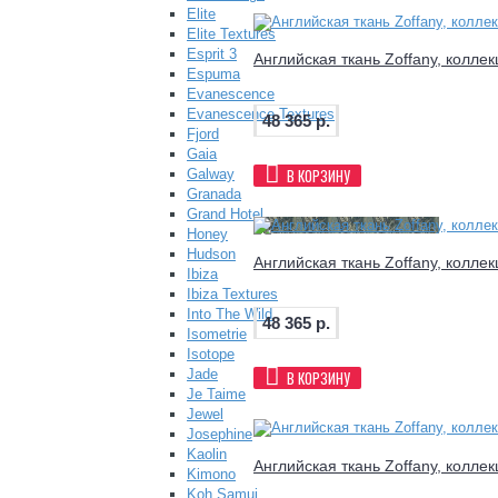
Elite
Elite Textures
Esprit 3
Английская ткань Zoffany, коллек
Espuma
Evanescence
Evanescence Textures
48 365 р.
Fjord
Gaia
В КОРЗИНУ
Galway
Granada
Grand Hotel
Honey
Hudson
Английская ткань Zoffany, коллек
Ibiza
Ibiza Textures
Into The Wild
48 365 р.
Isometrie
Isotope
Jade
В КОРЗИНУ
Je Taime
Jewel
Josephine
Kaolin
Английская ткань Zoffany, коллек
Kimono
Koh Samui