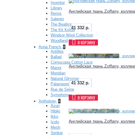
Inventor
Library
Английская ткань Zoffany, коллек
Remix
Salento
The Beatles
41 332 р.
The Kit Kemp
Windsor Wool Collection
Woodland
В КОРЗИНУ
Anna French
+
Antilles
Ballad
Cornucopia Cotton Lace
Английская ткань Zoffany, коллек
Manor
Meridian
Natural Glimmer
41 332 р.
Palampore
Rue de Seine
Symphony
В КОРЗИНУ
Anthology
+
Azuri
Hibiki
Ikko
Английская ткань Zoffany, коллек
Izolo
Mesh
Senkei