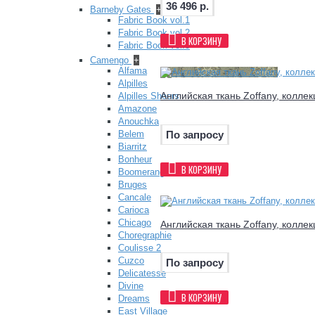
36 496 р.
Barneby Gates
+
Fabric Book vol.1
Fabric Book vol.2
В КОРЗИНУ
Fabric Book vol.3
Camengo
+
Alfama
Alpilles
Английская ткань Zoffany, коллек
Alpilles Sheers
Amazone
Anouchka
По запросу
Belem
Biarritz
Bonheur
В КОРЗИНУ
Boomerang
Bruges
Cancale
Carioca
Chicago
Английская ткань Zoffany, коллек
Choregraphie
Coulisse 2
Cuzco
По запросу
Delicatesse
Divine
В КОРЗИНУ
Dreams
East Village