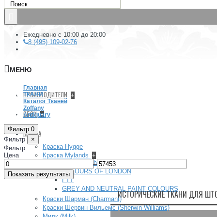
Ежедневно с 10:00 до 20:00
8 (495) 109-02-76
МЕНЮ
Главная
ПРОИЗВОДИТЕЛИ
ТКАНИ
+
Каталог Тканей
Zoffany
ОБОИ
+
Antiquary
Фильтр
0
КРАСКА
Фильтр
×
Краска Hygge
Фильтр
Цена
Краска Mylands
+
Архив (Archive) collection
–
COLOURS OF LONDON
Показать результаты
FTT
GREY AND NEUTRAL PAINT COLOURS
ИСТОРИЧЕСКИЕ ТКАНИ ДЛЯ ШТО
Краски Шарман (Charmant)
Краски Шервин Вильемс (Sherwin-Williams)
Милк (Milk)