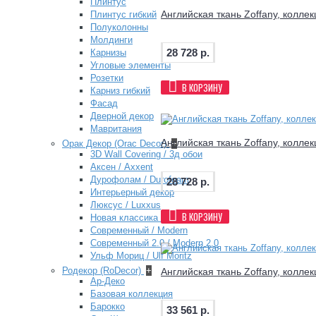
Плинтус
Английская ткань Zoffany, коллек
Плинтус гибкий
Полуколонны
Молдинги
28 728 р.
Карнизы
Угловые элементы
Розетки
В КОРЗИНУ
Карниз гибкий
Фасад
Дверной декор
Мавритания
Английская ткань Zoffany, коллек
Орак Декор (Orac Decor)
+
3D Wall Covering / 3д обои
Аксен / Axxent
Дурофолам / Durofoam
28 728 р.
Интерьерный декор
Люксус / Luxxus
В КОРЗИНУ
Новая классика / New Classics
Современный / Modern
Современный 2.0 / Modern 2.0
Ульф Мориц / Ulf Moritz
Родекор (RoDecor)
+
Английская ткань Zoffany, коллек
Ар-Деко
Базовая коллекция
Барокко
33 561 р.