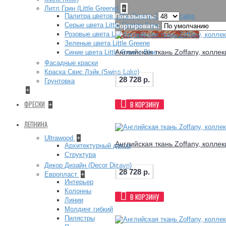
Литл Грин (Little Greene)
+
Палитра цветов Little Greene Colour Scales
Показывать:
Серые цвета Little Greene Grey
Сортировать:
Розовые цвета Little Greene Pink
Зеленые цвета Little Greene
Английская ткань Zoffany, коллек
Синие цвета Little Greene Blue
Фасадные краски
Краска Свис Лэйк (Swiss Lake)
28 728 р.
Грунтовка
+
ФРЕСКИ
В КОРЗИНУ
+
ЛЕПНИНА
Ultrawood
+
Английская ткань Zoffany, коллек
Архитектурный декор
Структура
Декор Дизайн (Decor Dizayn)
28 728 р.
Европласт
+
Интерьер
Колонны
В КОРЗИНУ
Линии
Молдинг гибкий
Пилястры