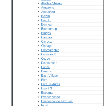
Alpilles Sheers
Amazone
Anouchka
Belem
Biarritz
Bonheur
Boomerang
Bruges
Cancale
Carioca
Chicago
Choregraphie
Coulisse 2
Cuzco
Delicatesse
Divine
Dreams
East Village
Elite
Elite Textures
Esprit 3
Espuma
Evanescence
Evanescence Textures
Fjord