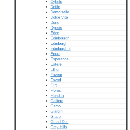
Cybele
Defile
Demoiselle
Dolce Vita
Dune
Dypsis
Eden
Edinbourgh
Edinburgh
Edinburgh 3
Epure
Esperance
Esterel
Ether
Faveur
Favori
Flirt
Flores
Floridita
Galliera
Garbo
Giardini
Grace
Grand Duc
Grey Hills