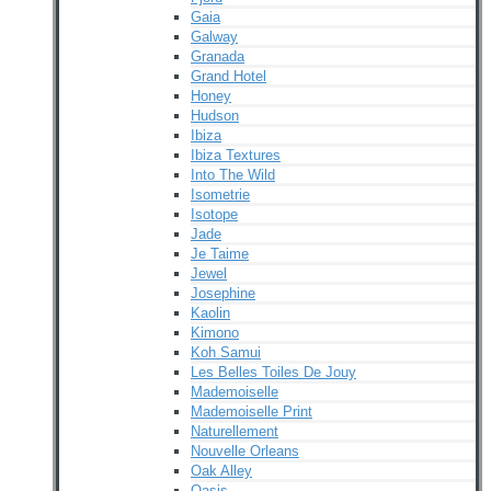
Gaia
Galway
Granada
Grand Hotel
Honey
Hudson
Ibiza
Ibiza Textures
Into The Wild
Isometrie
Isotope
Jade
Je Taime
Jewel
Josephine
Kaolin
Kimono
Koh Samui
Les Belles Toiles De Jouy
Mademoiselle
Mademoiselle Print
Naturellement
Nouvelle Orleans
Oak Alley
Oasis