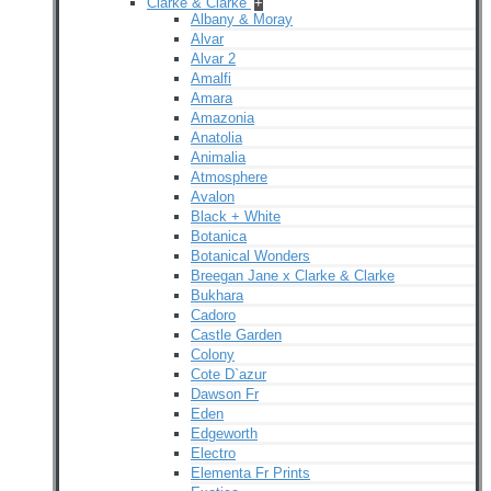
Clarke & Clarke
+
Albany & Moray
Alvar
Alvar 2
Amalfi
Amara
Amazonia
Anatolia
Animalia
Atmosphere
Avalon
Black + White
Botanica
Botanical Wonders
Breegan Jane x Clarke & Clarke
Bukhara
Cadoro
Castle Garden
Colony
Cote D`azur
Dawson Fr
Eden
Edgeworth
Electro
Elementa Fr Prints