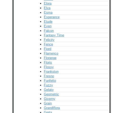
Elora
Elva
Esma
Esperance
Etude
Even
Falcon
Fantasy Time
Felicity
Fence
Fiord
Flamenco
Florange
Floris
Flossy
Frankston
Fresno
Funfetto
Fuzzy
Gelato
Geometric
Giverny
Grain
Grandiflora
Greta