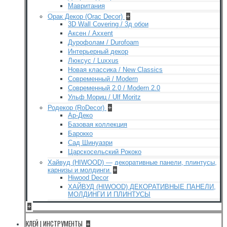
Мавритания
Орак Декор (Orac Decor)
+
3D Wall Covering / 3д обои
Аксен / Axxent
Дурофолам / Durofoam
Интерьерный декор
Люксус / Luxxus
Новая классика / New Classics
Современный / Modern
Современный 2.0 / Modern 2.0
Ульф Мориц / Ulf Moritz
Родекор (RoDecor)
+
Ар-Деко
Базовая коллекция
Барокко
Сад Шинуазри
Царскосельский Рококо
Хайвуд (HIWOOD) — декоративные панели, плинтусы,
карнизы и молдинги
+
Hiwood Decor
ХАЙВУД (HIWOOD) ДЕКОРАТИВНЫЕ ПАНЕЛИ,
МОЛДИНГИ И ПЛИНТУСЫ
+
КЛЕЙ | ИНСТРУМЕНТЫ
+