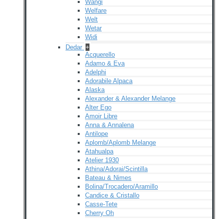
Wangi
Welfare
Welt
Wetar
Widi
Dedar
+
Acquerello
Adamo & Eva
Adelphi
Adorabile Alpaca
Alaska
Alexander & Alexander Melange
Alter Ego
Amoir Libre
Anna & Annalena
Antilope
Aplomb/Aplomb Melange
Atahualpa
Atelier 1930
Athina/Adorai/Scintilla
Bateau & Nimes
Bolina/Trocadero/Aramillo
Candice & Cristallo
Casse-Tete
Cherry Oh