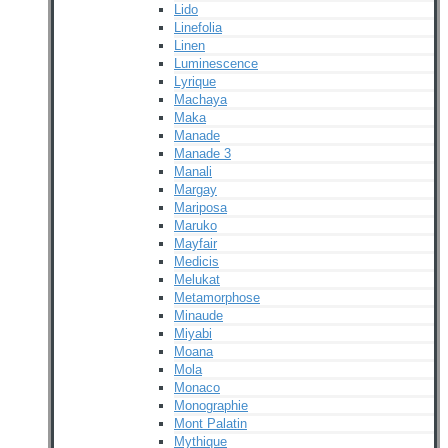
Lido
Linefolia
Linen
Luminescence
Lyrique
Machaya
Maka
Manade
Manade 3
Manali
Margay
Mariposa
Maruko
Mayfair
Medicis
Melukat
Metamorphose
Minaude
Miyabi
Moana
Mola
Monaco
Monographie
Mont Palatin
Mythique