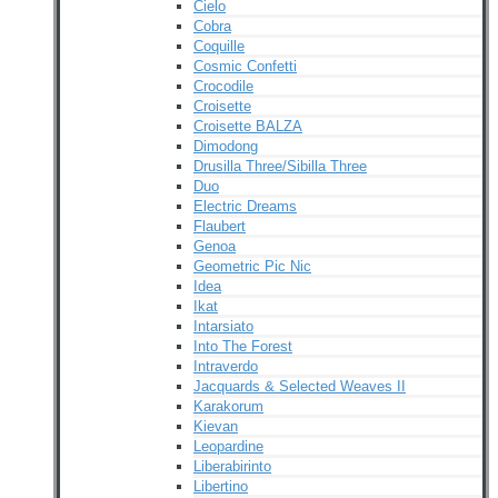
Cielo
Cobra
Coquille
Cosmic Confetti
Crocodile
Croisette
Croisette BALZA
Dimodong
Drusilla Three/Sibilla Three
Duo
Electric Dreams
Flaubert
Genoa
Geometric Pic Nic
Idea
Ikat
Intarsiato
Into The Forest
Intraverdo
Jacquards & Selected Weaves II
Karakorum
Kievan
Leopardine
Liberabirinto
Libertino