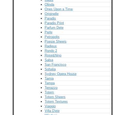
Olinda
Ones Upon a Time
Originelle
Paradis
Paradis Print
Parfum Dete
Perle
Petropolis
Poesie Sheers
Radieux
Rondo 2
Rose&Nino
Salsa
San Francisco
Sohalia
Sydney Opera House
Tamia
Tampa
Terrazzo
Totem
Totem Sheers
Totem Textures
Viaggio
Villa D'ete