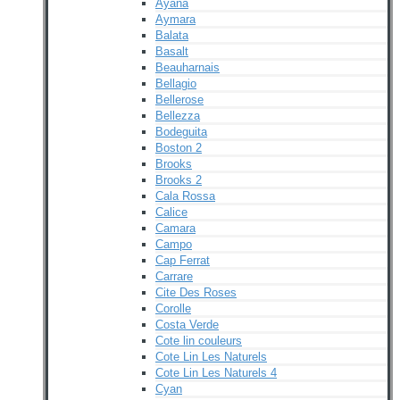
Ayana
Aymara
Balata
Basalt
Beauharnais
Bellagio
Bellerose
Bellezza
Bodeguita
Boston 2
Brooks
Brooks 2
Cala Rossa
Calice
Camara
Campo
Cap Ferrat
Carrare
Cite Des Roses
Corolle
Costa Verde
Cote lin couleurs
Cote Lin Les Naturels
Cote Lin Les Naturels 4
Cyan