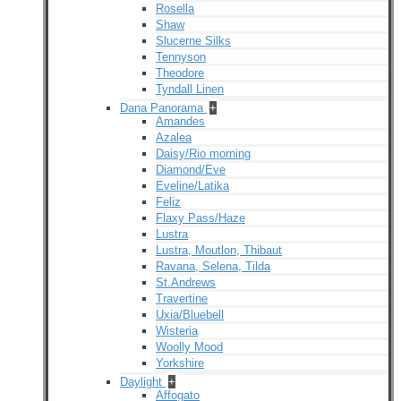
Rosella
Shaw
Slucerne Silks
Tennyson
Theodore
Tyndall Linen
Dana Panorama
+
Amandes
Azalea
Daisy/Rio morning
Diamond/Eve
Eveline/Latika
Feliz
Flaxy Pass/Haze
Lustra
Lustra, Moutlon, Thibaut
Ravana, Selena, Tilda
St.Andrews
Travertine
Uxia/Bluebell
Wisteria
Woolly Mood
Yorkshire
Daylight
+
Affogato