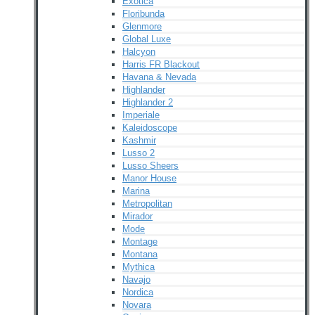
Exotica
Floribunda
Glenmore
Global Luxe
Halcyon
Harris FR Blackout
Havana & Nevada
Highlander
Highlander 2
Imperiale
Kaleidoscope
Kashmir
Lusso 2
Lusso Sheers
Manor House
Marina
Metropolitan
Mirador
Mode
Montage
Montana
Mythica
Navajo
Nordica
Novara