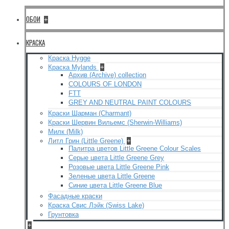
ОБОИ
+
КРАСКА
Краска Hygge
Краска Mylands
+
Архив (Archive) collection
COLOURS OF LONDON
FTT
GREY AND NEUTRAL PAINT COLOURS
Краски Шарман (Charmant)
Краски Шервин Вильемс (Sherwin-Williams)
Милк (Milk)
Литл Грин (Little Greene)
+
Палитра цветов Little Greene Colour Scales
Серые цвета Little Greene Grey
Розовые цвета Little Greene Pink
Зеленые цвета Little Greene
Синие цвета Little Greene Blue
Фасадные краски
Краска Свис Лэйк (Swiss Lake)
Грунтовка
+