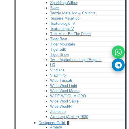
Sparkling Willow
Swan
Tadzio Metallico & Colibritz
Tessere Metallico
Texturologie IV
Texturologie V
This Must Be The Place
Tiger Beat
Tiger Mountain
Tiger Silk
Tiger Snow
Twist Again/Lora Logic/Engram
UR
Viridiana
Vladimiro
Wide Tussah
Wide Wool Light
Wide Wool Macro
WIDE WOOL MICRO
Wide Wool Sable
Wide Wool/R
Zebresse
Ательер (Atelier) 1930
Designers Guild
+
Amaya