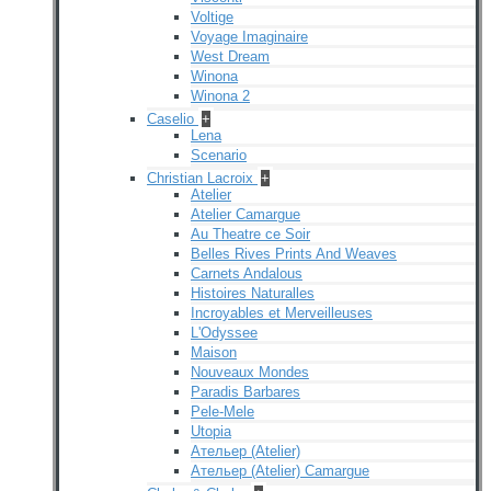
Voltige
Voyage Imaginaire
West Dream
Winona
Winona 2
Caselio
+
Lena
Scenario
Christian Lacroix
+
Atelier
Atelier Camargue
Au Theatre ce Soir
Belles Rives Prints And Weaves
Carnets Andalous
Histoires Naturalles
Incroyables et Merveilleuses
L'Odyssee
Maison
Nouveaux Mondes
Paradis Barbares
Pele-Mele
Utopia
Ательер (Atelier)
Ательер (Atelier) Camargue