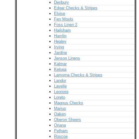
Denbury
Edgar Checks & Stripes
Eloise
Fen Wools
Foss Linen 2
Hailsham
Hamlin
Healey
Irving
Jardine
Jenson Linens
Kalmar
Kelsea
Lamorna Checks & Stripes
Landor
Lavelle
Leonora
Loreto
Magnus Checks
Marius
Oaken
Oberon Sheers
Oriana
Pelham
Roscoe