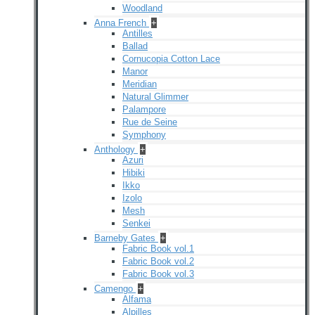
Woodland
Anna French
+
Antilles
Ballad
Cornucopia Cotton Lace
Manor
Meridian
Natural Glimmer
Palampore
Rue de Seine
Symphony
Anthology
+
Azuri
Hibiki
Ikko
Izolo
Mesh
Senkei
Barneby Gates
+
Fabric Book vol.1
Fabric Book vol.2
Fabric Book vol.3
Camengo
+
Alfama
Alpilles