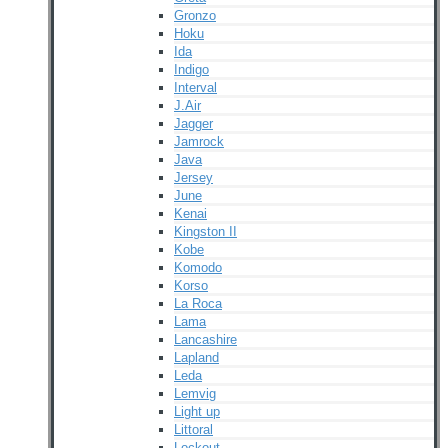
Gronzo
Hoku
Ida
Indigo
Interval
J.Air
Jagger
Jamrock
Java
Jersey
June
Kenai
Kingston II
Kobe
Komodo
Korso
La Roca
Lama
Lancashire
Lapland
Leda
Lemvig
Light up
Littoral
Lockout