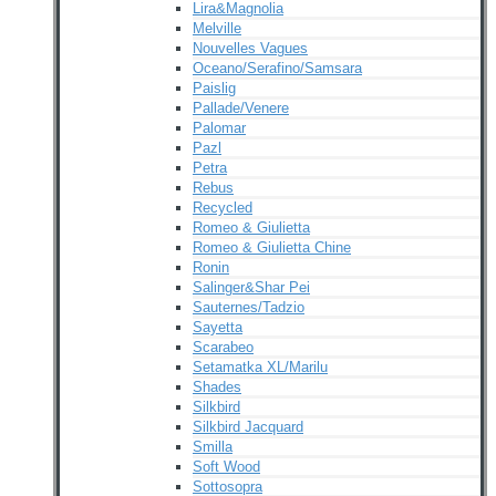
Lira&Magnolia
Melville
Nouvelles Vagues
Oceano/Serafino/Samsara
Paislig
Pallade/Venere
Palomar
Pazl
Petra
Rebus
Recycled
Romeo & Giulietta
Romeo & Giulietta Chine
Ronin
Salinger&Shar Pei
Sauternes/Tadzio
Sayetta
Scarabeo
Setamatka XL/Marilu
Shades
Silkbird
Silkbird Jacquard
Smilla
Soft Wood
Sottosopra