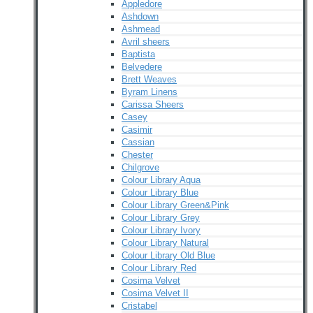
Appledore
Ashdown
Ashmead
Avril sheers
Baptista
Belvedere
Brett Weaves
Byram Linens
Carissa Sheers
Casey
Casimir
Cassian
Chester
Chilgrove
Colour Library Aqua
Colour Library Blue
Colour Library Green&Pink
Colour Library Grey
Colour Library Ivory
Colour Library Natural
Colour Library Old Blue
Colour Library Red
Cosima Velvet
Cosima Velvet II
Cristabel