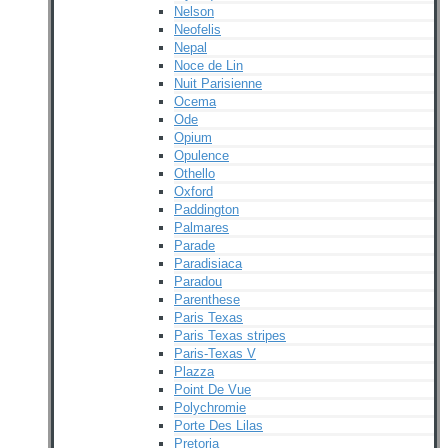
Nelson
Neofelis
Nepal
Noce de Lin
Nuit Parisienne
Ocema
Ode
Opium
Opulence
Othello
Oxford
Paddington
Palmares
Parade
Paradisiaca
Paradou
Parenthese
Paris Texas
Paris Texas stripes
Paris-Texas V
Plazza
Point De Vue
Polychromie
Porte Des Lilas
Pretoria