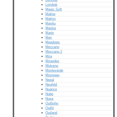
Lombok
Magic Soft
Maline
Malmo
Manitu
Mantra
Marie
May
Meadows
Mezzano
Mezzano 2
Mira
Mirandes
Molveno
Monteverde
Moonway
Nepal
Neufeld
Nuance
Nube
Nusa
Outboho
Outfit
Outland