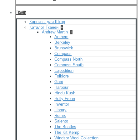
ТКАНИ
Карнизы для Штор
Каталог Тканей
+
Andrew Martin
+
Anthem
Berkeley
Brunswick
Compass
Compass North
Compass South
Expedition
Folklore
Gobi
Harbour
Hindu Kush
Holly Frean
Inventor
Library
Remix
Salento
The Beatles
The Kit Kemp
Windsor Wool Collection