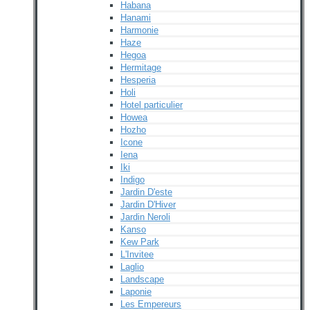
Habana
Hanami
Harmonie
Haze
Hegoa
Hermitage
Hesperia
Holi
Hotel particulier
Howea
Hozho
Icone
Iena
Iki
Indigo
Jardin D'este
Jardin D'Hiver
Jardin Neroli
Kanso
Kew Park
L'Invitee
Laglio
Landscape
Laponie
Les Empereurs