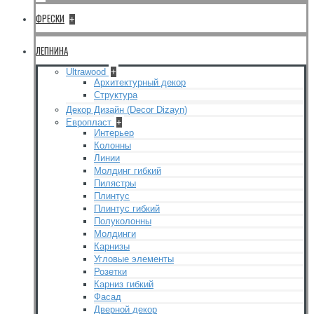
ФРЕСКИ
+
ЛЕПНИНА
Ultrawood
+
Архитектурный декор
Структура
Декор Дизайн (Decor Dizayn)
Европласт
+
Интерьер
Колонны
Линии
Молдинг гибкий
Пилястры
Плинтус
Плинтус гибкий
Полуколонны
Молдинги
Карнизы
Угловые элементы
Розетки
Карниз гибкий
Фасад
Дверной декор