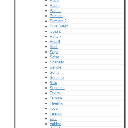
Padar
Pastel
Patrica
Primiero
Primiero 2
Pure Saten
Quazar
Rattvik
Rosell
Rush
Saga
Salsa
Shanelly
Simple
Softly
Sorbetto
Sula
Supreme
Tavira
Ternura
Thermic
Tove
Tromso
Ursa
Valdez