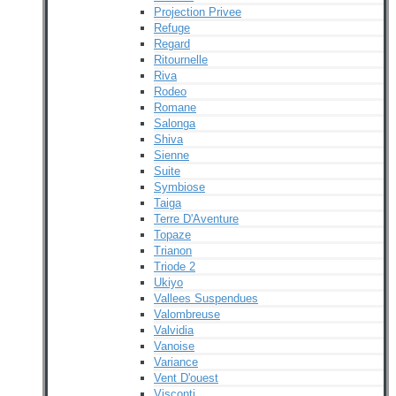
Projection Privee
Refuge
Regard
Ritournelle
Riva
Rodeo
Romane
Salonga
Shiva
Sienne
Suite
Symbiose
Taiga
Terre D'Aventure
Topaze
Trianon
Triode 2
Ukiyo
Vallees Suspendues
Valombreuse
Valvidia
Vanoise
Variance
Vent D'ouest
Visconti