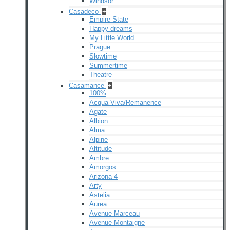
Windsor
Casadeco
+
Empire State
Happy dreams
My Little World
Prague
Slowtime
Summertime
Theatre
Casamance
+
100%
Acqua Viva/Remanence
Agate
Albion
Alma
Alpine
Altitude
Ambre
Amorgos
Arizona 4
Arty
Astelia
Aurea
Avenue Marceau
Avenue Montaigne