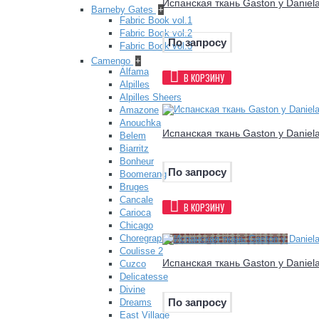
Испанская ткань Gaston y Daniel
Barneby Gates
+
Fabric Book vol.1
Fabric Book vol.2
По запросу
Fabric Book vol.3
Camengo
+
Alfama
В КОРЗИНУ
Alpilles
Alpilles Sheers
Amazone
Anouchka
Испанская ткань Gaston y Daniel
Belem
Biarritz
Bonheur
По запросу
Boomerang
Bruges
Cancale
В КОРЗИНУ
Carioca
Chicago
Choregraphie
Coulisse 2
Испанская ткань Gaston y Daniel
Cuzco
Delicatesse
Divine
По запросу
Dreams
East Village