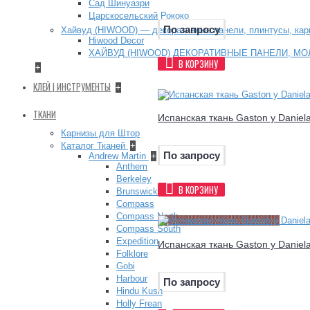
Сад Шинуазри
Царскосельский Рококо
По запросу
Хайвуд (HIWOOD) — декоративные панели, плинтусы, ка
Hiwood Decor
ХАЙВУД (HIWOOD) ДЕКОРАТИВНЫЕ ПАНЕЛИ, МО
В КОРЗИНУ
+
КЛЕЙ | ИНСТРУМЕНТЫ
+
ТКАНИ
Испанская ткань Gaston y Daniel
Карнизы для Штор
Каталог Тканей
+
По запросу
Andrew Martin
+
Anthem
Berkeley
В КОРЗИНУ
Brunswick
Compass
Compass North
Compass South
Expedition
Испанская ткань Gaston y Daniel
Folklore
Gobi
Harbour
По запросу
Hindu Kush
Holly Frean