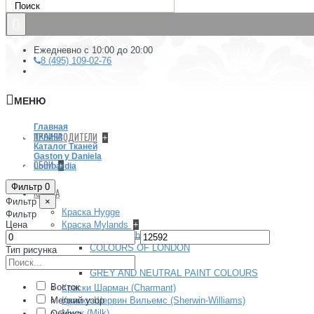
Ежедневно с 10:00 до 20:00
8 (495) 109-02-76
МЕНЮ
Главная
ПРОИЗВОДИТЕЛИ
ТКАНИ
+
Каталог Тканей
Gaston y Daniela
ОБОИ
+
Lombardia
Фильтр
0
КРАСКА
Фильтр
×
Краска Hygge
Фильтр
Цена
Краска Mylands
+
Архив (Archive) collection
–
COLOURS OF LONDON
Тип рисунка
FTT
GREY AND NEUTRAL PAINT COLOURS
Восток
Краски Шарман (Charmant)
Мелкий узор
Краски Шервин Вильемс (Sherwin-Williams)
Милк (Milk)
Обивка