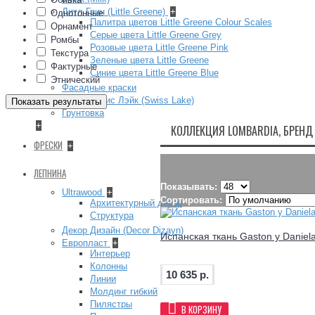
Литл Грин (Little Greene)
+
Однотонные
Палитра цветов Little Greene Colour Scales
Орнамент
Серые цвета Little Greene Grey
Ромбы
Розовые цвета Little Greene Pink
Текстура
Зеленые цвета Little Greene
Фактурные
Синие цвета Little Greene Blue
Этнический
Фасадные краски
Краска Свис Лэйк (Swiss Lake)
Показать результаты
Грунтовка
+
КОЛЛЕКЦИЯ LOMBARDIA, БРЕНД 
ФРЕСКИ
+
ЛЕПНИНА
Показывать:
Ultrawood
+
Сортировать:
Архитектурный декор
Структура
Декор Дизайн (Decor Dizayn)
Испанская ткань Gaston y Daniel
Европласт
+
Интерьер
Колонны
10 635 р.
Линии
Молдинг гибкий
Пилястры
В КОРЗИНУ