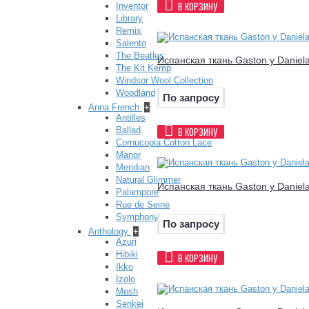
В КОРЗИНУ
Inventor
Library
Remix
Salento
The Beatles
Испанская ткань Gaston y Daniel
The Kit Kemp
Windsor Wool Collection
Woodland
По запросу
Anna French
+
Antilles
Ballad
В КОРЗИНУ
Cornucopia Cotton Lace
Manor
Meridian
Natural Glimmer
Испанская ткань Gaston y Daniel
Palampore
Rue de Seine
Symphony
По запросу
Anthology
+
Azuri
Hibiki
В КОРЗИНУ
Ikko
Izolo
Mesh
Senkei