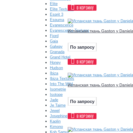
Elite
В КОРЗИНУ
Elite Textures
Esprit 3
Espuma
Evanescence
Evanescence Textures
Испанская ткань Gaston y Daniel
Fjord
Gaia
Galway
По запросу
Granada
Grand Hotel
В КОРЗИНУ
Honey
Hudson
Ibiza
Ibiza Textures
Into The Wild
Испанская ткань Gaston y Daniel
Isometrie
Isotope
Jade
По запросу
Je Taime
Jewel
В КОРЗИНУ
Josephine
Kaolin
Kimono
Koh Samui