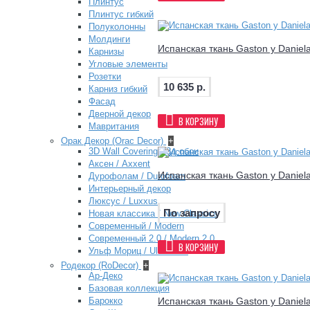
Плинтус
Плинтус гибкий
Полуколонны
Молдинги
Испанская ткань Gaston y Daniel
Карнизы
Угловые элементы
Розетки
10 635 р.
Карниз гибкий
Фасад
Дверной декор
В КОРЗИНУ
Мавритания
Орак Декор (Orac Decor)
+
3D Wall Covering / 3д обои
Аксен / Axxent
Испанская ткань Gaston y Daniel
Дурофолам / Durofoam
Интерьерный декор
Люксус / Luxxus
По запросу
Новая классика / New Classics
Современный / Modern
Современный 2.0 / Modern 2.0
В КОРЗИНУ
Ульф Мориц / Ulf Moritz
Родекор (RoDecor)
+
Ар-Деко
Базовая коллекция
Барокко
Испанская ткань Gaston y Daniel