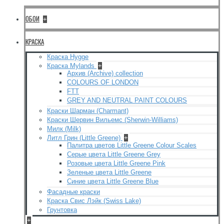
ОБОИ
+
КРАСКА
Краска Hygge
Краска Mylands
+
Архив (Archive) collection
COLOURS OF LONDON
FTT
GREY AND NEUTRAL PAINT COLOURS
Краски Шарман (Charmant)
Краски Шервин Вильемс (Sherwin-Williams)
Милк (Milk)
Литл Грин (Little Greene)
+
Палитра цветов Little Greene Colour Scales
Серые цвета Little Greene Grey
Розовые цвета Little Greene Pink
Зеленые цвета Little Greene
Синие цвета Little Greene Blue
Фасадные краски
Краска Свис Лэйк (Swiss Lake)
Грунтовка
+