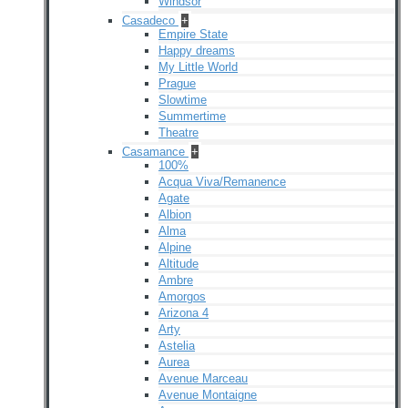
Windsor
Casadeco
+
Empire State
Happy dreams
My Little World
Prague
Slowtime
Summertime
Theatre
Casamance
+
100%
Acqua Viva/Remanence
Agate
Albion
Alma
Alpine
Altitude
Ambre
Amorgos
Arizona 4
Arty
Astelia
Aurea
Avenue Marceau
Avenue Montaigne