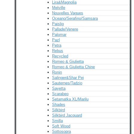
Lira&Magnolia
Melville
Nouvelles Vagues
Oceano/Serafino/Samsara
Paislig
Pallade/Venere
Palomar
Pazl
Petra
Rebus
Recycled
Romeo & Giulietta
Romeo & Giulietta Chine
Ronin
Salinger&Shar Pei
Sauternes/Tadzio
Sayetta
Scarabeo
Setamatka XL/Marilu
Shades
Silkbird
Silkbird Jacquard
Smilla
Soft Wood
Sottosopra