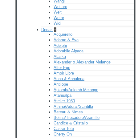
Wangi
Welfare
Welt
Wetar
Widi
Dedar
+
Acquerello
Adamo & Eva
Adelphi
Adorabile Alpaca
Alaska
Alexander & Alexander Melange
Alter Ego
Amoir Libre
Anna & Annalena
Antilope
Aplomb/Aplomb Melange
Atahualpa
Atelier 1930
Athina/Adorai/Scintilla
Bateau & Nimes
Bolina/Trocadero/Aramillo
Candice & Cristallo
Casse-Tete
Cherry Oh