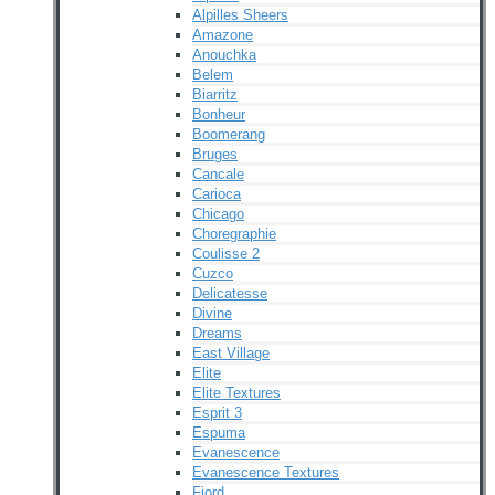
Alpilles Sheers
Amazone
Anouchka
Belem
Biarritz
Bonheur
Boomerang
Bruges
Cancale
Carioca
Chicago
Choregraphie
Coulisse 2
Cuzco
Delicatesse
Divine
Dreams
East Village
Elite
Elite Textures
Esprit 3
Espuma
Evanescence
Evanescence Textures
Fjord