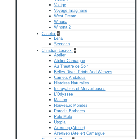
Voltige
Voyage Imaginaire
West Dream
Winona
Winona 2
Caselio
+
Lena
Scenario
Christian Lacroix
+
Atelier
Atelier Camargue
Au Theatre ce Soir
Belles Rives Prints And Weaves
Carnets Andalous
Histoires Naturalles
Incroyables et Merveilleuses
L'Odyssee
Maison
Nouveaux Mondes
Paradis Barbares
Pele-Mele
Utopia
Ательер (Atelier)
Ательер (Atelier) Camargue