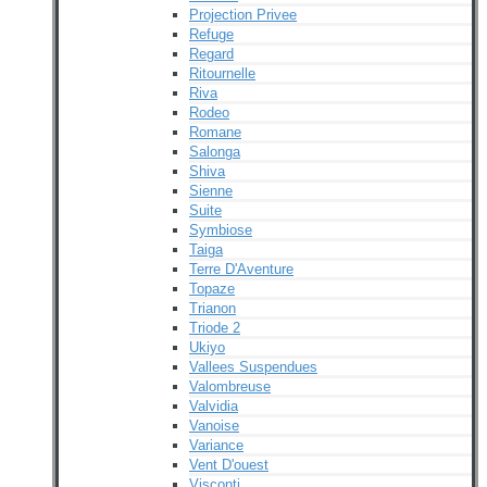
Projection Privee
Refuge
Regard
Ritournelle
Riva
Rodeo
Romane
Salonga
Shiva
Sienne
Suite
Symbiose
Taiga
Terre D'Aventure
Topaze
Trianon
Triode 2
Ukiyo
Vallees Suspendues
Valombreuse
Valvidia
Vanoise
Variance
Vent D'ouest
Visconti