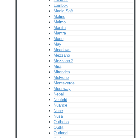
Lombok
Magic Soft
Maline
Malmo
Manitu
Mantra
Marie
May
Meadows
Mezzano
Mezzano 2
Mira
Mirandes
Molveno
Monteverde
Moonway
Nepal
Neufeld
Nuance
Nube
Nusa
Outboho
Outfit
Outland