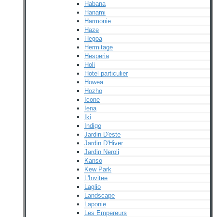
Habana
Hanami
Harmonie
Haze
Hegoa
Hermitage
Hesperia
Holi
Hotel particulier
Howea
Hozho
Icone
Iena
Iki
Indigo
Jardin D'este
Jardin D'Hiver
Jardin Neroli
Kanso
Kew Park
L'Invitee
Laglio
Landscape
Laponie
Les Empereurs