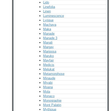
Lido
Linefolia
Linen
Luminescence
Lyrique
Machaya
Maka
Manade
Manade 3
Manali
Margay
Mariposa
Maruko
Mayfair
Medicis
Melukat
Metamorphose
Minaude
Miyabi
Moana
Mola
Monaco
Monographie
Mont Palatin
Mythique