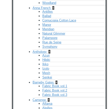
Woodland
Anna French
+
Antilles
Ballad
Cornucopia Cotton Lace
Manor
Meridian
Natural Glimmer
Palampore
Rue de Seine
Symphony
Anthology
+
Azuri
Hibiki
Ikko
Izolo
Mesh
Senkei
Barneby Gates
+
Fabric Book vol.1
Fabric Book vol.2
Fabric Book vol.3
Camengo
+
Alfama
Alpilles