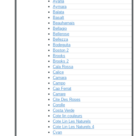
Ayana
Aymara
Balata
Basalt
Beauharnais
Bellagio
Bellerose
Bellezza
Bodeguita
Boston 2
Brooks
Brooks 2
Cala Rossa
Calice
Camara
Campo
Cap Ferrat
Carrare
Cite Des Roses
Corolle
Costa Verde
Cote lin couleurs
Cote Lin Les Naturels
Cote Lin Les Naturels 4
Cyan