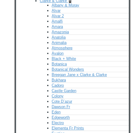
Clarke & Clarke
+
Albany & Moray
Alvar
Alvar 2
Amalfi
Amara
Amazonia
Anatolia
Animalia
Atmosphere
Avalon
Black + White
Botanica
Botanical Wonders
Breegan Jane x Clarke & Clarke
Bukhara
Cadoro
Castle Garden
Colony
Cote D`azur
Dawson Fr
Eden
Edgeworth
Electro
Elementa Fr Prints