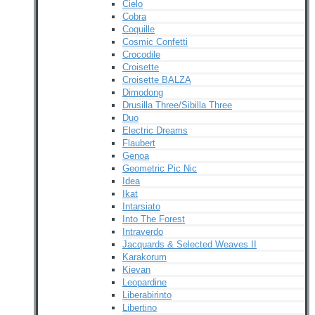
Cielo
Cobra
Coquille
Cosmic Confetti
Crocodile
Croisette
Croisette BALZA
Dimodong
Drusilla Three/Sibilla Three
Duo
Electric Dreams
Flaubert
Genoa
Geometric Pic Nic
Idea
Ikat
Intarsiato
Into The Forest
Intraverdo
Jacquards & Selected Weaves II
Karakorum
Kievan
Leopardine
Liberabirinto
Libertino