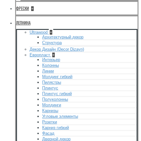
ФРЕСКИ
+
ЛЕПНИНА
Ultrawood
+
Архитектурный декор
Структура
Декор Дизайн (Decor Dizayn)
Европласт
+
Интерьер
Колонны
Линии
Молдинг гибкий
Пилястры
Плинтус
Плинтус гибкий
Полуколонны
Молдинги
Карнизы
Угловые элементы
Розетки
Карниз гибкий
Фасад
Дверной декор