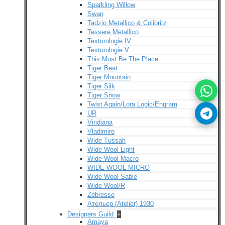
Sparkling Willow
Swan
Tadzio Metallico & Colibritz
Tessere Metallico
Texturologie IV
Texturologie V
This Must Be The Place
Tiger Beat
Tiger Mountain
Tiger Silk
Tiger Snow
Twist Again/Lora Logic/Engram
UR
Viridiana
Vladimiro
Wide Tussah
Wide Wool Light
Wide Wool Macro
WIDE WOOL MICRO
Wide Wool Sable
Wide Wool/R
Zebresse
Ательер (Atelier) 1930
Designers Guild
+
Amaya