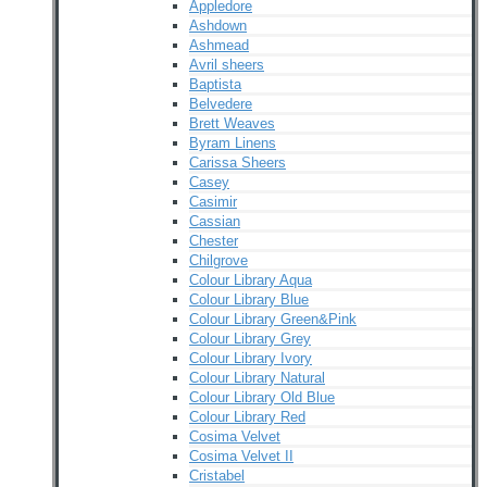
Appledore
Ashdown
Ashmead
Avril sheers
Baptista
Belvedere
Brett Weaves
Byram Linens
Carissa Sheers
Casey
Casimir
Cassian
Chester
Chilgrove
Colour Library Aqua
Colour Library Blue
Colour Library Green&Pink
Colour Library Grey
Colour Library Ivory
Colour Library Natural
Colour Library Old Blue
Colour Library Red
Cosima Velvet
Cosima Velvet II
Cristabel