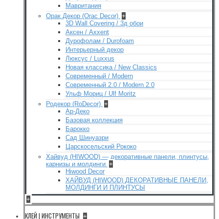
Мавритания
Орак Декор (Orac Decor)
+
3D Wall Covering / 3д обои
Аксен / Axxent
Дурофолам / Durofoam
Интерьерный декор
Люксус / Luxxus
Новая классика / New Classics
Современный / Modern
Современный 2.0 / Modern 2.0
Ульф Мориц / Ulf Moritz
Родекор (RoDecor)
+
Ар-Деко
Базовая коллекция
Барокко
Сад Шинуазри
Царскосельский Рококо
Хайвуд (HIWOOD) — декоративные панели, плинтусы,
карнизы и молдинги
+
Hiwood Decor
ХАЙВУД (HIWOOD) ДЕКОРАТИВНЫЕ ПАНЕЛИ,
МОЛДИНГИ И ПЛИНТУСЫ
+
КЛЕЙ | ИНСТРУМЕНТЫ
+