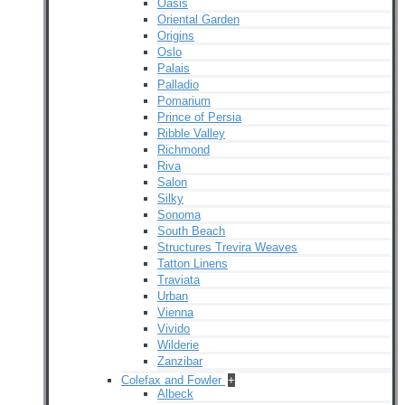
Oasis
Oriental Garden
Origins
Oslo
Palais
Palladio
Pomarium
Prince of Persia
Ribble Valley
Richmond
Riva
Salon
Silky
Sonoma
South Beach
Structures Trevira Weaves
Tatton Linens
Traviata
Urban
Vienna
Vivido
Wilderie
Zanzibar
Colefax and Fowler
+
Albeck