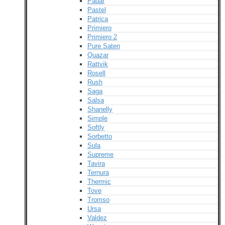
Padar
Pastel
Patrica
Primiero
Primiero 2
Pure Saten
Quazar
Rattvik
Rosell
Rush
Saga
Salsa
Shanelly
Simple
Softly
Sorbetto
Sula
Supreme
Tavira
Ternura
Thermic
Tove
Tromso
Ursa
Valdez