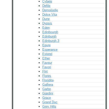
Cybele
Defile
Demoiselle
Dolce Vita
Dune
Dypsis
Eden
Edinbourgh
Edinburgh
Edinburgh 3
Epure
Esperance
Esterel
Ether
Faveur
Favori
Flirt
Flores
Floridita
Galliera
Garbo
Giardini
Grace
Grand Duc
Grey Hills