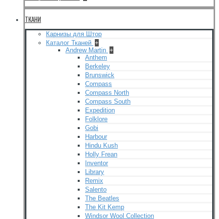
ТКАНИ
Карнизы для Штор
Каталог Тканей
+
Andrew Martin
+
Anthem
Berkeley
Brunswick
Compass
Compass North
Compass South
Expedition
Folklore
Gobi
Harbour
Hindu Kush
Holly Frean
Inventor
Library
Remix
Salento
The Beatles
The Kit Kemp
Windsor Wool Collection