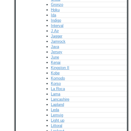
Gronzo
Hoku
Ida
Indigo
Interval
J.Air
Jagger
Jamrock
Java
Jersey
June
Kenai
Kingston II
Kobe
Komodo
Korso
La Roca
Lama
Lancashire
Lapland
Leda
Lemvig
Light up
Littoral
Lockout