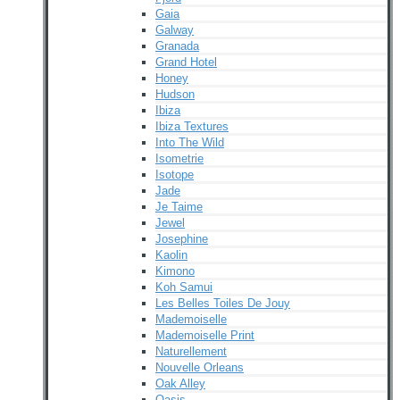
Gaia
Galway
Granada
Grand Hotel
Honey
Hudson
Ibiza
Ibiza Textures
Into The Wild
Isometrie
Isotope
Jade
Je Taime
Jewel
Josephine
Kaolin
Kimono
Koh Samui
Les Belles Toiles De Jouy
Mademoiselle
Mademoiselle Print
Naturellement
Nouvelle Orleans
Oak Alley
Oasis