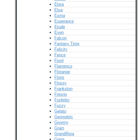
Elora
Elva
Esma
Esperance
Etude
Even
Falcon
Fantasy Time
Felicity
Fence
Fiord
Flamenco
Florange
Floris
Flossy
Frankston
Fresno
Funfetto
Fuzzy
Gelato
Geometric
Giverny
Grain
Grandiflora
Greta