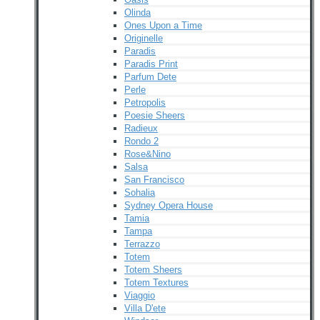
Olinda
Ones Upon a Time
Originelle
Paradis
Paradis Print
Parfum Dete
Perle
Petropolis
Poesie Sheers
Radieux
Rondo 2
Rose&Nino
Salsa
San Francisco
Sohalia
Sydney Opera House
Tamia
Tampa
Terrazzo
Totem
Totem Sheers
Totem Textures
Viaggio
Villa D'ete