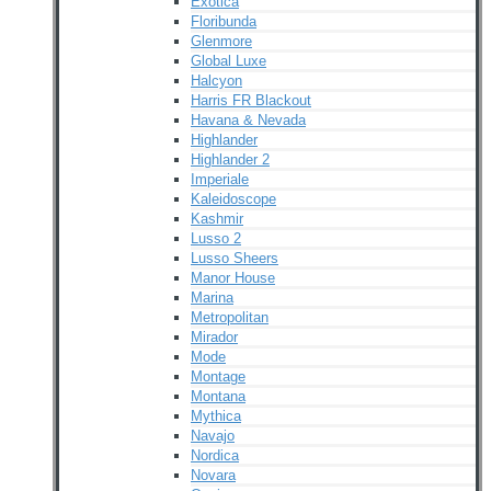
Exotica
Floribunda
Glenmore
Global Luxe
Halcyon
Harris FR Blackout
Havana & Nevada
Highlander
Highlander 2
Imperiale
Kaleidoscope
Kashmir
Lusso 2
Lusso Sheers
Manor House
Marina
Metropolitan
Mirador
Mode
Montage
Montana
Mythica
Navajo
Nordica
Novara