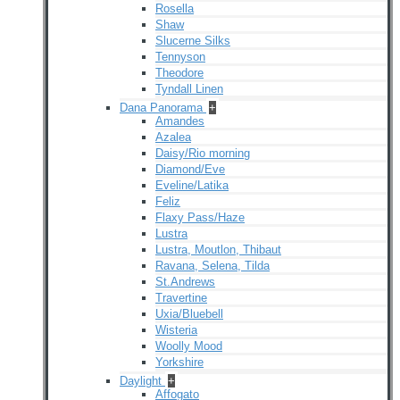
Rosella
Shaw
Slucerne Silks
Tennyson
Theodore
Tyndall Linen
Dana Panorama
+
Amandes
Azalea
Daisy/Rio morning
Diamond/Eve
Eveline/Latika
Feliz
Flaxy Pass/Haze
Lustra
Lustra, Moutlon, Thibaut
Ravana, Selena, Tilda
St.Andrews
Travertine
Uxia/Bluebell
Wisteria
Woolly Mood
Yorkshire
Daylight
+
Affogato