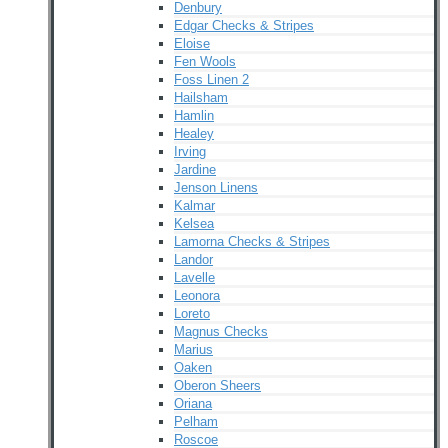
Denbury
Edgar Checks & Stripes
Eloise
Fen Wools
Foss Linen 2
Hailsham
Hamlin
Healey
Irving
Jardine
Jenson Linens
Kalmar
Kelsea
Lamorna Checks & Stripes
Landor
Lavelle
Leonora
Loreto
Magnus Checks
Marius
Oaken
Oberon Sheers
Oriana
Pelham
Roscoe