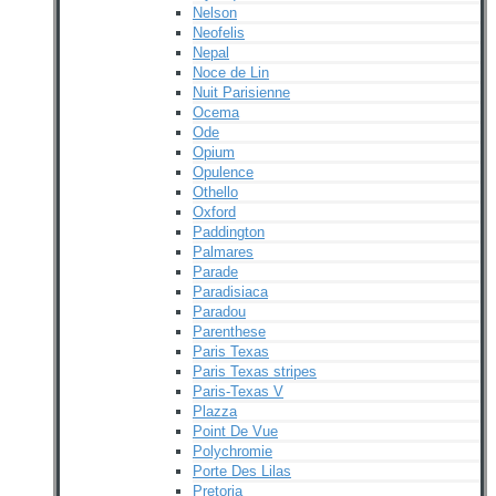
Nelson
Neofelis
Nepal
Noce de Lin
Nuit Parisienne
Ocema
Ode
Opium
Opulence
Othello
Oxford
Paddington
Palmares
Parade
Paradisiaca
Paradou
Parenthese
Paris Texas
Paris Texas stripes
Paris-Texas V
Plazza
Point De Vue
Polychromie
Porte Des Lilas
Pretoria