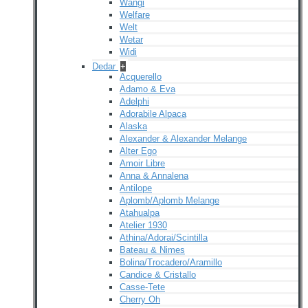
Wangi
Welfare
Welt
Wetar
Widi
Dedar
+
Acquerello
Adamo & Eva
Adelphi
Adorabile Alpaca
Alaska
Alexander & Alexander Melange
Alter Ego
Amoir Libre
Anna & Annalena
Antilope
Aplomb/Aplomb Melange
Atahualpa
Atelier 1930
Athina/Adorai/Scintilla
Bateau & Nimes
Bolina/Trocadero/Aramillo
Candice & Cristallo
Casse-Tete
Cherry Oh