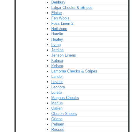
Denbury
Edgar Checks & Stripes
Eloise
Fen Wools
Foss Linen 2
Hailsham
Hamlin
Healey
Irving
Jardine
Jenson Linens
Kalmar
Kelsea
Lamorna Checks & Stripes
Landor
Lavelle
Leonora
Loreto
Magnus Checks
Marius
Oaken
Oberon Sheers
Oriana
Pelham
Roscoe