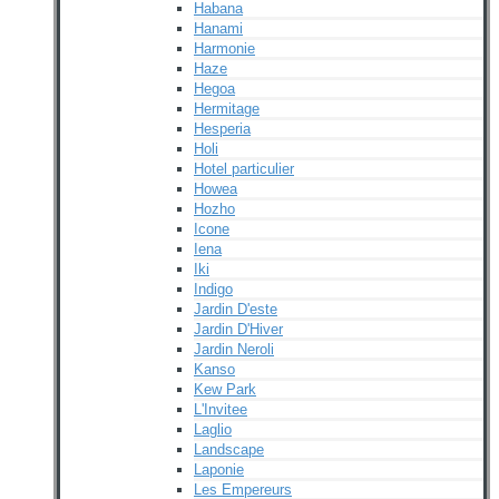
Habana
Hanami
Harmonie
Haze
Hegoa
Hermitage
Hesperia
Holi
Hotel particulier
Howea
Hozho
Icone
Iena
Iki
Indigo
Jardin D'este
Jardin D'Hiver
Jardin Neroli
Kanso
Kew Park
L'Invitee
Laglio
Landscape
Laponie
Les Empereurs