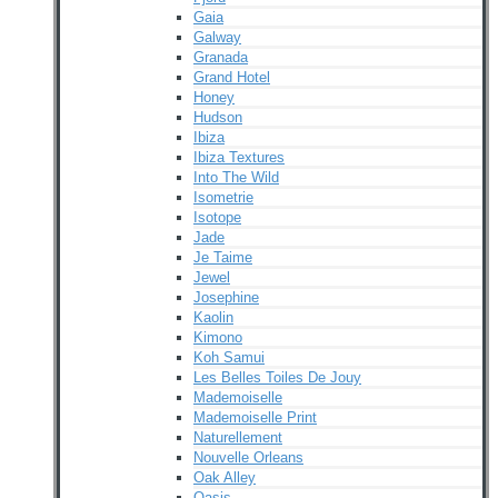
Gaia
Galway
Granada
Grand Hotel
Honey
Hudson
Ibiza
Ibiza Textures
Into The Wild
Isometrie
Isotope
Jade
Je Taime
Jewel
Josephine
Kaolin
Kimono
Koh Samui
Les Belles Toiles De Jouy
Mademoiselle
Mademoiselle Print
Naturellement
Nouvelle Orleans
Oak Alley
Oasis