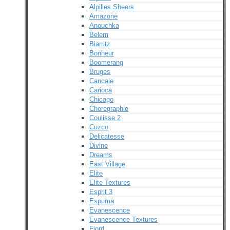
Alpilles Sheers
Amazone
Anouchka
Belem
Biarritz
Bonheur
Boomerang
Bruges
Cancale
Carioca
Chicago
Choregraphie
Coulisse 2
Cuzco
Delicatesse
Divine
Dreams
East Village
Elite
Elite Textures
Esprit 3
Espuma
Evanescence
Evanescence Textures
Fjord