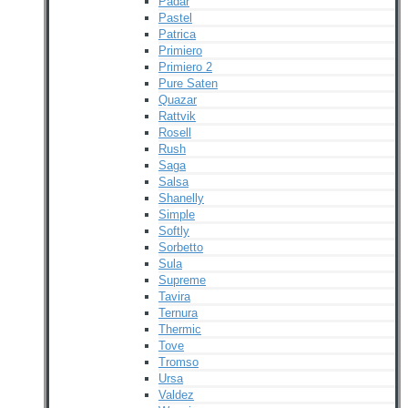
Padar
Pastel
Patrica
Primiero
Primiero 2
Pure Saten
Quazar
Rattvik
Rosell
Rush
Saga
Salsa
Shanelly
Simple
Softly
Sorbetto
Sula
Supreme
Tavira
Ternura
Thermic
Tove
Tromso
Ursa
Valdez