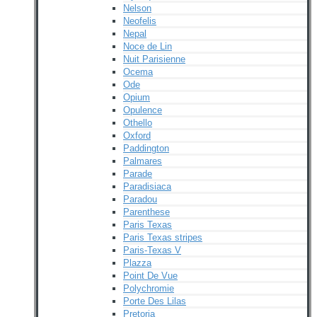
Nelson
Neofelis
Nepal
Noce de Lin
Nuit Parisienne
Ocema
Ode
Opium
Opulence
Othello
Oxford
Paddington
Palmares
Parade
Paradisiaca
Paradou
Parenthese
Paris Texas
Paris Texas stripes
Paris-Texas V
Plazza
Point De Vue
Polychromie
Porte Des Lilas
Pretoria