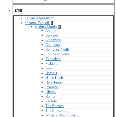
ТКАНИ
Карнизы для Штор
Каталог Тканей
+
Andrew Martin
+
Anthem
Berkeley
Brunswick
Compass
Compass North
Compass South
Expedition
Folklore
Gobi
Harbour
Hindu Kush
Holly Frean
Inventor
Library
Remix
Salento
The Beatles
The Kit Kemp
Windsor Wool Collection