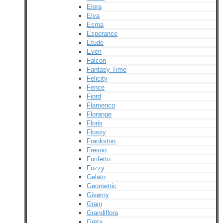
Elora
Elva
Esma
Esperance
Etude
Even
Falcon
Fantasy Time
Felicity
Fence
Fiord
Flamenco
Florange
Floris
Flossy
Frankston
Fresno
Funfetto
Fuzzy
Gelato
Geometric
Giverny
Grain
Grandiflora
Greta