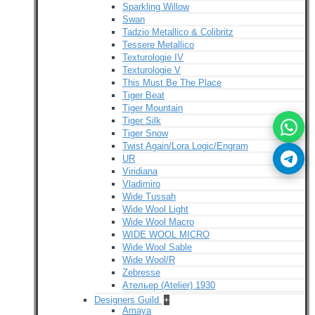
Sparkling Willow
Swan
Tadzio Metallico & Colibritz
Tessere Metallico
Texturologie IV
Texturologie V
This Must Be The Place
Tiger Beat
Tiger Mountain
Tiger Silk
Tiger Snow
Twist Again/Lora Logic/Engram
UR
Viridiana
Vladimiro
Wide Tussah
Wide Wool Light
Wide Wool Macro
WIDE WOOL MICRO
Wide Wool Sable
Wide Wool/R
Zebresse
Ательер (Atelier) 1930
Designers Guild
+
Amaya