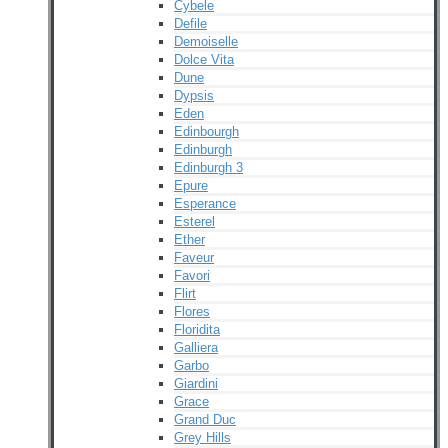
Cybele
Defile
Demoiselle
Dolce Vita
Dune
Dypsis
Eden
Edinbourgh
Edinburgh
Edinburgh 3
Epure
Esperance
Esterel
Ether
Faveur
Favori
Flirt
Flores
Floridita
Galliera
Garbo
Giardini
Grace
Grand Duc
Grey Hills