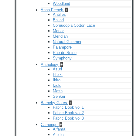
Woodland
Anna French
+
Antilles
Ballad
Cornucopia Cotton Lace
Manor
Meridian
Natural Glimmer
Palampore
Rue de Seine
Symphony
Anthology
+
Azuri
Hibiki
Ikko
Izolo
Mesh
Senkei
Barneby Gates
+
Fabric Book vol.1
Fabric Book vol.2
Fabric Book vol.3
Camengo
+
Alfama
Alpilles