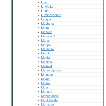
Lido
Linefolia
Linen
Luminescence
Lyrique
Machaya
Maka
Manade
Manade 3
Manali
Margay
Mariposa
Maruko
Mayfair
Medicis
Melukat
Metamorphose
Minaude
Miyabi
Moana
Mola
Monaco
Monographie
Mont Palatin
Mythique