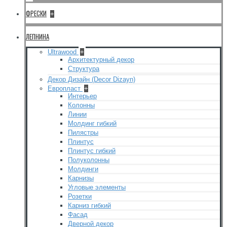
ФРЕСКИ
+
ЛЕПНИНА
Ultrawood
+
Архитектурный декор
Структура
Декор Дизайн (Decor Dizayn)
Европласт
+
Интерьер
Колонны
Линии
Молдинг гибкий
Пилястры
Плинтус
Плинтус гибкий
Полуколонны
Молдинги
Карнизы
Угловые элементы
Розетки
Карниз гибкий
Фасад
Дверной декор