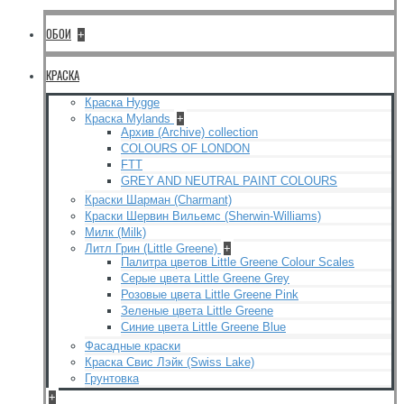
ОБОИ
+
КРАСКА
Краска Hygge
Краска Mylands
+
Архив (Archive) collection
COLOURS OF LONDON
FTT
GREY AND NEUTRAL PAINT COLOURS
Краски Шарман (Charmant)
Краски Шервин Вильемс (Sherwin-Williams)
Милк (Milk)
Литл Грин (Little Greene)
+
Палитра цветов Little Greene Colour Scales
Серые цвета Little Greene Grey
Розовые цвета Little Greene Pink
Зеленые цвета Little Greene
Синие цвета Little Greene Blue
Фасадные краски
Краска Свис Лэйк (Swiss Lake)
Грунтовка
+