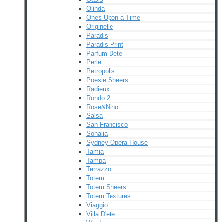
Olinda
Ones Upon a Time
Originelle
Paradis
Paradis Print
Parfum Dete
Perle
Petropolis
Poesie Sheers
Radieux
Rondo 2
Rose&Nino
Salsa
San Francisco
Sohalia
Sydney Opera House
Tamia
Tampa
Terrazzo
Totem
Totem Sheers
Totem Textures
Viaggio
Villa D'ete