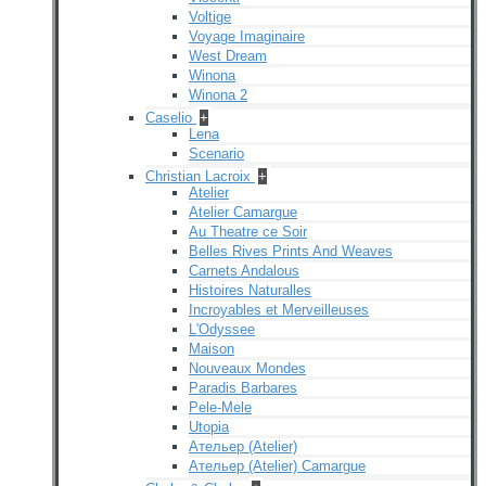
Voltige
Voyage Imaginaire
West Dream
Winona
Winona 2
Caselio
+
Lena
Scenario
Christian Lacroix
+
Atelier
Atelier Camargue
Au Theatre ce Soir
Belles Rives Prints And Weaves
Carnets Andalous
Histoires Naturalles
Incroyables et Merveilleuses
L'Odyssee
Maison
Nouveaux Mondes
Paradis Barbares
Pele-Mele
Utopia
Ательер (Atelier)
Ательер (Atelier) Camargue