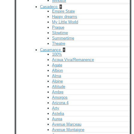
Windsor
Casadeco
+
Empire State
Happy dreams
My Little World
Prague
Slowtime
Summertime
Theatre
Casamance
+
100%
Acqua Viva/Remanence
Agate
Albion
Alma
Alpine
Altitude
Ambre
Amorgos
Arizona 4
Arty
Astelia
Aurea
Avenue Marceau
Avenue Montaigne