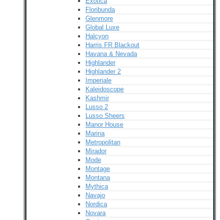
Exotica
Floribunda
Glenmore
Global Luxe
Halcyon
Harris FR Blackout
Havana & Nevada
Highlander
Highlander 2
Imperiale
Kaleidoscope
Kashmir
Lusso 2
Lusso Sheers
Manor House
Marina
Metropolitan
Mirador
Mode
Montage
Montana
Mythica
Navajo
Nordica
Novara