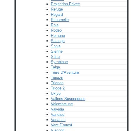
Projection Privee
Refuge
Regard
Ritournelle
Riva
Rodeo
Romane
Salonga
Shiva
Sienne
Suite
Symbiose
Taiga
Terre D'Aventure
Topaze
Trianon
Triode 2
Ukiyo
Vallees Suspendues
Valombreuse
Valvidia
Vanoise
Variance
Vent D'ouest
Visconti