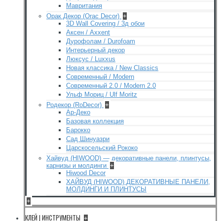
Мавритания
Орак Декор (Orac Decor)
+
3D Wall Covering / 3д обои
Аксен / Axxent
Дурофолам / Durofoam
Интерьерный декор
Люксус / Luxxus
Новая классика / New Classics
Современный / Modern
Современный 2.0 / Modern 2.0
Ульф Мориц / Ulf Moritz
Родекор (RoDecor)
+
Ар-Деко
Базовая коллекция
Барокко
Сад Шинуазри
Царскосельский Рококо
Хайвуд (HIWOOD) — декоративные панели, плинтусы,
карнизы и молдинги
+
Hiwood Decor
ХАЙВУД (HIWOOD) ДЕКОРАТИВНЫЕ ПАНЕЛИ,
МОЛДИНГИ И ПЛИНТУСЫ
+
КЛЕЙ | ИНСТРУМЕНТЫ
+