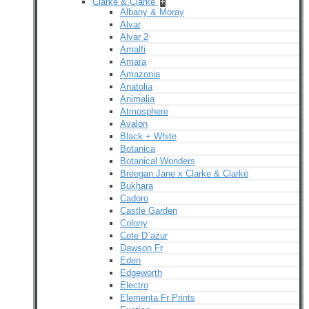
Clarke & Clarke
+
Albany & Moray
Alvar
Alvar 2
Amalfi
Amara
Amazonia
Anatolia
Animalia
Atmosphere
Avalon
Black + White
Botanica
Botanical Wonders
Breegan Jane x Clarke & Clarke
Bukhara
Cadoro
Castle Garden
Colony
Cote D`azur
Dawson Fr
Eden
Edgeworth
Electro
Elementa Fr Prints