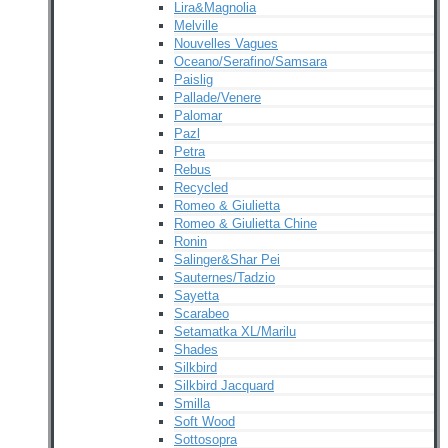
Lira&Magnolia
Melville
Nouvelles Vagues
Oceano/Serafino/Samsara
Paislig
Pallade/Venere
Palomar
Pazl
Petra
Rebus
Recycled
Romeo & Giulietta
Romeo & Giulietta Chine
Ronin
Salinger&Shar Pei
Sauternes/Tadzio
Sayetta
Scarabeo
Setamatka XL/Marilu
Shades
Silkbird
Silkbird Jacquard
Smilla
Soft Wood
Sottosopra