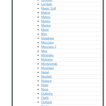
Lombok
Magic Soft
Maline
Malmo
Manitu
Mantra
Marie
May
Meadows
Mezzano
Mezzano 2
Mira
Mirandes
Molveno
Monteverde
Moonway
Nepal
Neufeld
Nuance
Nube
Nusa
Outboho
Outfit
Outland