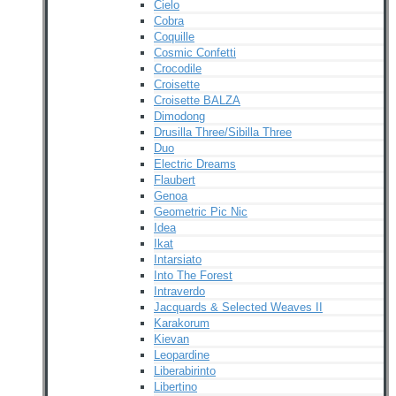
Cielo
Cobra
Coquille
Cosmic Confetti
Crocodile
Croisette
Croisette BALZA
Dimodong
Drusilla Three/Sibilla Three
Duo
Electric Dreams
Flaubert
Genoa
Geometric Pic Nic
Idea
Ikat
Intarsiato
Into The Forest
Intraverdo
Jacquards & Selected Weaves II
Karakorum
Kievan
Leopardine
Liberabirinto
Libertino