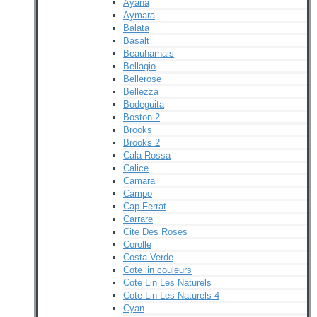
Ayana
Aymara
Balata
Basalt
Beauharnais
Bellagio
Bellerose
Bellezza
Bodeguita
Boston 2
Brooks
Brooks 2
Cala Rossa
Calice
Camara
Campo
Cap Ferrat
Carrare
Cite Des Roses
Corolle
Costa Verde
Cote lin couleurs
Cote Lin Les Naturels
Cote Lin Les Naturels 4
Cyan