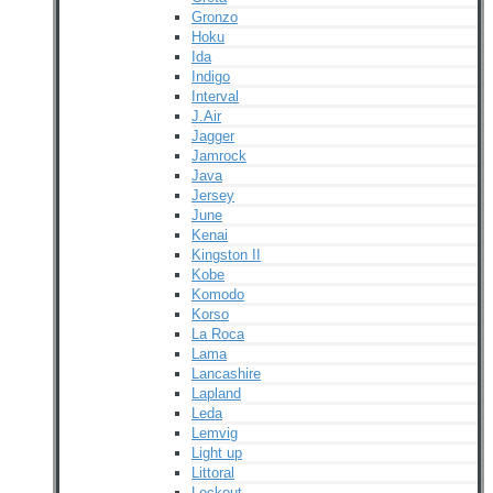
Gronzo
Hoku
Ida
Indigo
Interval
J.Air
Jagger
Jamrock
Java
Jersey
June
Kenai
Kingston II
Kobe
Komodo
Korso
La Roca
Lama
Lancashire
Lapland
Leda
Lemvig
Light up
Littoral
Lockout