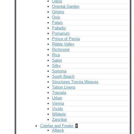
Oasis
Oriental Garden
Origins
Oslo
Palais
Palladio
Pomarium
Prince of Persia
Ribble Valley
Richmond
Riva
Salon
Silky
Sonoma
South Beach
Structures Trevira Weaves
Tatton Linens
Traviata
Urban
Vienna
Vivido
Wilderie
Zanzibar
Colefax and Fowler
+
Albeck