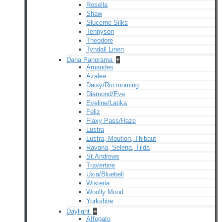
Rosella
Shaw
Slucerne Silks
Tennyson
Theodore
Tyndall Linen
Dana Panorama
+
Amandes
Azalea
Daisy/Rio morning
Diamond/Eve
Eveline/Latika
Feliz
Flaxy Pass/Haze
Lustra
Lustra, Moutlon, Thibaut
Ravana, Selena, Tilda
St.Andrews
Travertine
Uxia/Bluebell
Wisteria
Woolly Mood
Yorkshire
Daylight
+
Affogato