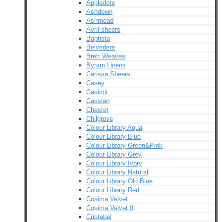
Appledore
Ashdown
Ashmead
Avril sheers
Baptista
Belvedere
Brett Weaves
Byram Linens
Carissa Sheers
Casey
Casimir
Cassian
Chester
Chilgrove
Colour Library Aqua
Colour Library Blue
Colour Library Green&Pink
Colour Library Grey
Colour Library Ivory
Colour Library Natural
Colour Library Old Blue
Colour Library Red
Cosima Velvet
Cosima Velvet II
Cristabel