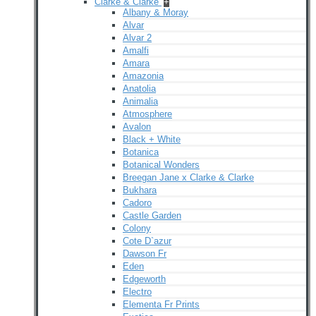
Clarke & Clarke
+
Albany & Moray
Alvar
Alvar 2
Amalfi
Amara
Amazonia
Anatolia
Animalia
Atmosphere
Avalon
Black + White
Botanica
Botanical Wonders
Breegan Jane x Clarke & Clarke
Bukhara
Cadoro
Castle Garden
Colony
Cote D`azur
Dawson Fr
Eden
Edgeworth
Electro
Elementa Fr Prints