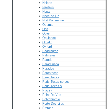
Nelson
Neofelis
Nepal
Noce de Lin
Nuit Parisienne
Ocema
Ode
Opium
Opulence
Othello
Oxford
Paddington
Palmares
Parade
Paradisiaca
Paradou
Parenthese
Paris Texas
Paris Texas stripes
Paris-Texas V
Plazza
Point De Vue
Polychromie
Porte Des Lilas
Pretoria