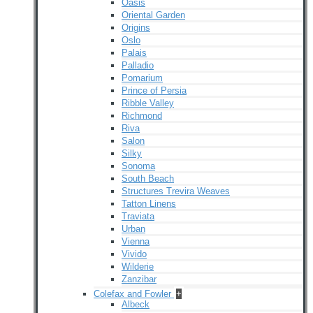
Oasis
Oriental Garden
Origins
Oslo
Palais
Palladio
Pomarium
Prince of Persia
Ribble Valley
Richmond
Riva
Salon
Silky
Sonoma
South Beach
Structures Trevira Weaves
Tatton Linens
Traviata
Urban
Vienna
Vivido
Wilderie
Zanzibar
Colefax and Fowler
+
Albeck