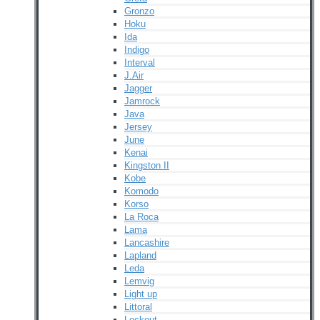
Gronzo
Hoku
Ida
Indigo
Interval
J.Air
Jagger
Jamrock
Java
Jersey
June
Kenai
Kingston II
Kobe
Komodo
Korso
La Roca
Lama
Lancashire
Lapland
Leda
Lemvig
Light up
Littoral
Lockout