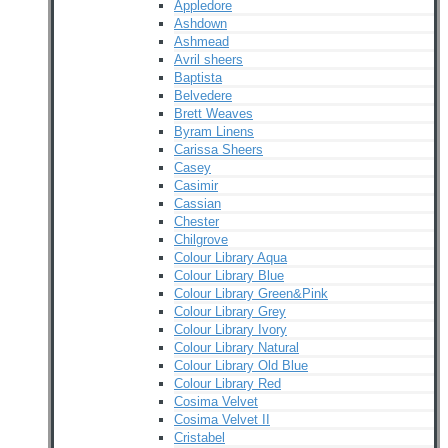
Appledore
Ashdown
Ashmead
Avril sheers
Baptista
Belvedere
Brett Weaves
Byram Linens
Carissa Sheers
Casey
Casimir
Cassian
Chester
Chilgrove
Colour Library Aqua
Colour Library Blue
Colour Library Green&Pink
Colour Library Grey
Colour Library Ivory
Colour Library Natural
Colour Library Old Blue
Colour Library Red
Cosima Velvet
Cosima Velvet II
Cristabel