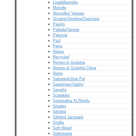
Lira&Magnolia
Melville
Nouvelles Vagues
Oceano/Serafino/Samsara
Paislig
Pallade/Venere
Palomar
Pazl
Petra
Rebus
Recycled
Romeo & Giulietta
Romeo & Giulietta Chine
Ronin
Salinger&Shar Pei
Sauternes/Tadzio
Sayetta
Scarabeo
Setamatka XL/Marilu
Shades
Silkbird
Silkbird Jacquard
Smilla
Soft Wood
Sottosopra