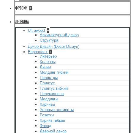
ФРЕСКИ
+
ЛЕПНИНА
Ultrawood
+
Архитектурный декор
Структура
Декор Дизайн (Decor Dizayn)
Европласт
+
Интерьер
Колонны
Линии
Молдинг гибкий
Пилястры
Плинтус
Плинтус гибкий
Полуколонны
Молдинги
Карнизы
Угловые элементы
Розетки
Карниз гибкий
Фасад
Дверной декор