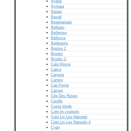
Ayana
Aymara
Balata
Basalt
Beauharnais
Bellagio
Bellerose
Bellezza
Bodeguita
Boston 2
Brooks
Brooks 2
Cala Rossa
Calice
Camara
Campo
Cap Ferrat
Carrare
Cite Des Roses
Corolle
Costa Verde
Cote lin couleurs
Cote Lin Les Naturels
Cote Lin Les Naturels 4
Cyan