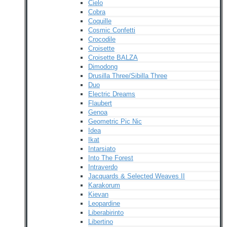
Cielo
Cobra
Coquille
Cosmic Confetti
Crocodile
Croisette
Croisette BALZA
Dimodong
Drusilla Three/Sibilla Three
Duo
Electric Dreams
Flaubert
Genoa
Geometric Pic Nic
Idea
Ikat
Intarsiato
Into The Forest
Intraverdo
Jacquards & Selected Weaves II
Karakorum
Kievan
Leopardine
Liberabirinto
Libertino