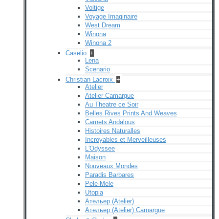
Voltige
Voyage Imaginaire
West Dream
Winona
Winona 2
Caselio
+
Lena
Scenario
Christian Lacroix
+
Atelier
Atelier Camargue
Au Theatre ce Soir
Belles Rives Prints And Weaves
Carnets Andalous
Histoires Naturalles
Incroyables et Merveilleuses
L'Odyssee
Maison
Nouveaux Mondes
Paradis Barbares
Pele-Mele
Utopia
Ательер (Atelier)
Ательер (Atelier) Camargue