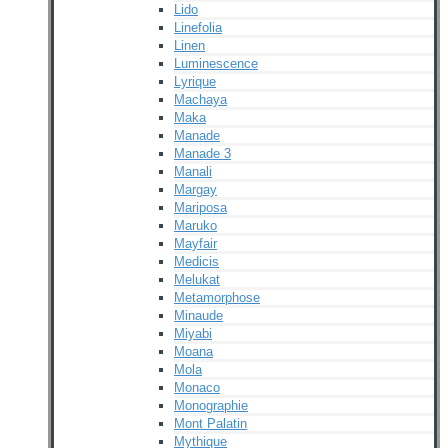
Lido
Linefolia
Linen
Luminescence
Lyrique
Machaya
Maka
Manade
Manade 3
Manali
Margay
Mariposa
Maruko
Mayfair
Medicis
Melukat
Metamorphose
Minaude
Miyabi
Moana
Mola
Monaco
Monographie
Mont Palatin
Mythique