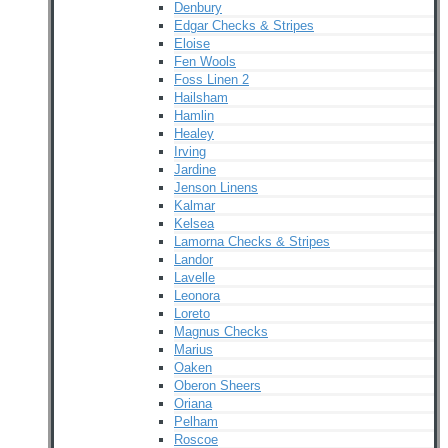
Denbury
Edgar Checks & Stripes
Eloise
Fen Wools
Foss Linen 2
Hailsham
Hamlin
Healey
Irving
Jardine
Jenson Linens
Kalmar
Kelsea
Lamorna Checks & Stripes
Landor
Lavelle
Leonora
Loreto
Magnus Checks
Marius
Oaken
Oberon Sheers
Oriana
Pelham
Roscoe