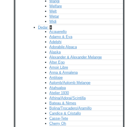
Wangi
Welfare
Welt
Wetar
Widi
Dedar
+
Acquerello
Adamo & Eva
Adelphi
Adorabile Alpaca
Alaska
Alexander & Alexander Melange
Alter Ego
Amoir Libre
Anna & Annalena
Antilope
Aplomb/Aplomb Melange
Atahualpa
Atelier 1930
Athina/Adorai/Scintilla
Bateau & Nimes
Bolina/Trocadero/Aramillo
Candice & Cristallo
Casse-Tete
Cherry Oh