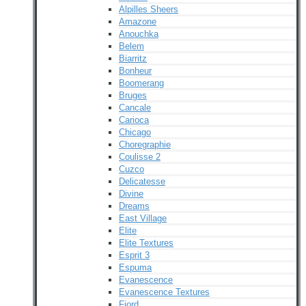
Alpilles Sheers
Amazone
Anouchka
Belem
Biarritz
Bonheur
Boomerang
Bruges
Cancale
Carioca
Chicago
Choregraphie
Coulisse 2
Cuzco
Delicatesse
Divine
Dreams
East Village
Elite
Elite Textures
Esprit 3
Espuma
Evanescence
Evanescence Textures
Fjord