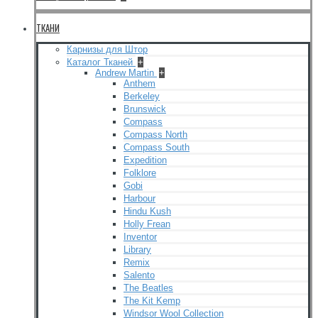
ТКАНИ
Карнизы для Штор
Каталог Тканей
+
Andrew Martin
+
Anthem
Berkeley
Brunswick
Compass
Compass North
Compass South
Expedition
Folklore
Gobi
Harbour
Hindu Kush
Holly Frean
Inventor
Library
Remix
Salento
The Beatles
The Kit Kemp
Windsor Wool Collection