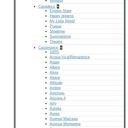
Windsor
Casadeco
+
Empire State
Happy dreams
My Little World
Prague
Slowtime
Summertime
Theatre
Casamance
+
100%
Acqua Viva/Remanence
Agate
Albion
Alma
Alpine
Altitude
Ambre
Amorgos
Arizona 4
Arty
Astelia
Aurea
Avenue Marceau
Avenue Montaigne