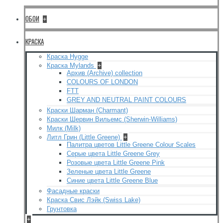
ОБОИ
+
КРАСКА
Краска Hygge
Краска Mylands
+
Архив (Archive) collection
COLOURS OF LONDON
FTT
GREY AND NEUTRAL PAINT COLOURS
Краски Шарман (Charmant)
Краски Шервин Вильемс (Sherwin-Williams)
Милк (Milk)
Литл Грин (Little Greene)
+
Палитра цветов Little Greene Colour Scales
Серые цвета Little Greene Grey
Розовые цвета Little Greene Pink
Зеленые цвета Little Greene
Синие цвета Little Greene Blue
Фасадные краски
Краска Свис Лэйк (Swiss Lake)
Грунтовка
+