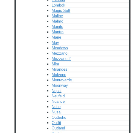
Lombok
Magic Soft
Maline
Malmo
Manitu
Mantra
Marie
May
Meadows
Mezzano
Mezzano 2
Mira
Mirandes
Molveno
Monteverde
Moonway
Nepal
Neufeld
Nuance
Nube
Nusa
Outboho
Outfit
Outland