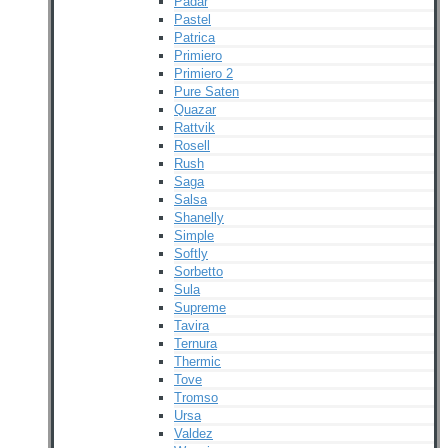
Padar
Pastel
Patrica
Primiero
Primiero 2
Pure Saten
Quazar
Rattvik
Rosell
Rush
Saga
Salsa
Shanelly
Simple
Softly
Sorbetto
Sula
Supreme
Tavira
Ternura
Thermic
Tove
Tromso
Ursa
Valdez