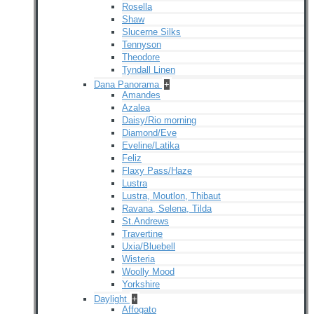
Rosella
Shaw
Slucerne Silks
Tennyson
Theodore
Tyndall Linen
Dana Panorama
+
Amandes
Azalea
Daisy/Rio morning
Diamond/Eve
Eveline/Latika
Feliz
Flaxy Pass/Haze
Lustra
Lustra, Moutlon, Thibaut
Ravana, Selena, Tilda
St.Andrews
Travertine
Uxia/Bluebell
Wisteria
Woolly Mood
Yorkshire
Daylight
+
Affogato