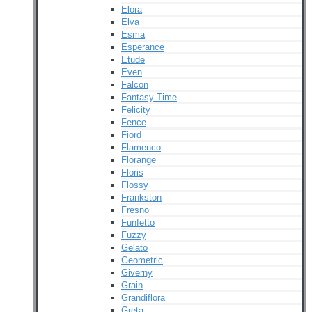
Elora
Elva
Esma
Esperance
Etude
Even
Falcon
Fantasy Time
Felicity
Fence
Fiord
Flamenco
Florange
Floris
Flossy
Frankston
Fresno
Funfetto
Fuzzy
Gelato
Geometric
Giverny
Grain
Grandiflora
Greta