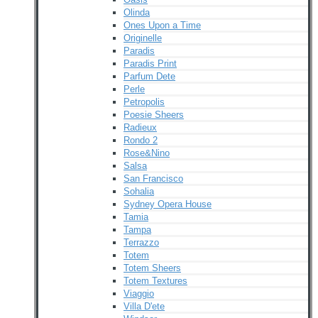
Olinda
Ones Upon a Time
Originelle
Paradis
Paradis Print
Parfum Dete
Perle
Petropolis
Poesie Sheers
Radieux
Rondo 2
Rose&Nino
Salsa
San Francisco
Sohalia
Sydney Opera House
Tamia
Tampa
Terrazzo
Totem
Totem Sheers
Totem Textures
Viaggio
Villa D'ete