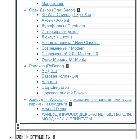
Мавритания
Орак Декор (Orac Decor)
+
3D Wall Covering / 3д обои
Аксен / Axxent
Дурофолам / Durofoam
Интерьерный декор
Люксус / Luxxus
Новая классика / New Classics
Современный / Modern
Современный 2.0 / Modern 2.0
Ульф Мориц / Ulf Moritz
Родекор (RoDecor)
+
Ар-Деко
Базовая коллекция
Барокко
Сад Шинуазри
Царскосельский Рококо
Хайвуд (HIWOOD) — декоративные панели, плинтусы,
карнизы и молдинги
+
Hiwood Decor
ХАЙВУД (HIWOOD) ДЕКОРАТИВНЫЕ ПАНЕЛИ,
МОЛДИНГИ И ПЛИНТУСЫ
+
КЛЕЙ | ИНСТРУМЕНТЫ
+