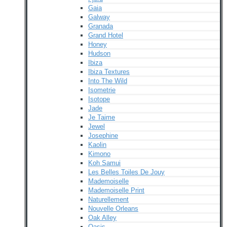
Gaia
Galway
Granada
Grand Hotel
Honey
Hudson
Ibiza
Ibiza Textures
Into The Wild
Isometrie
Isotope
Jade
Je Taime
Jewel
Josephine
Kaolin
Kimono
Koh Samui
Les Belles Toiles De Jouy
Mademoiselle
Mademoiselle Print
Naturellement
Nouvelle Orleans
Oak Alley
Oasis