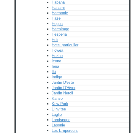
Habana
Hanami
Harmonie
Haze
Hegoa
Hermitage
Hesperia
Holi
Hotel particulier
Howea
Hozho
Icone
Iena
Iki
Indigo
Jardin D'este
Jardin D'Hiver
Jardin Neroli
Kanso
Kew Park
L'Invitee
Laglio
Landscape
Laponie
Les Empereurs