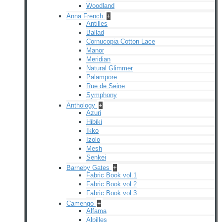
Woodland
Anna French
+
Antilles
Ballad
Cornucopia Cotton Lace
Manor
Meridian
Natural Glimmer
Palampore
Rue de Seine
Symphony
Anthology
+
Azuri
Hibiki
Ikko
Izolo
Mesh
Senkei
Barneby Gates
+
Fabric Book vol.1
Fabric Book vol.2
Fabric Book vol.3
Camengo
+
Alfama
Alpilles