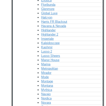
Exotica
Floribunda
Glenmore
Global Luxe
Halcyon
Harris FR Blackout
Havana & Nevada
Highlander
Highlander 2
Imperiale
Kaleidoscope
Kashmir
Lusso 2
Lusso Sheers
Manor House
Marina
Metropolitan
Mirador
Mode
Montage
Montana
Mythica
Navajo
Nordica
Novara