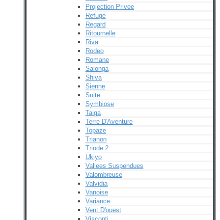
Projection Privee
Refuge
Regard
Ritournelle
Riva
Rodeo
Romane
Salonga
Shiva
Sienne
Suite
Symbiose
Taiga
Terre D'Aventure
Topaze
Trianon
Triode 2
Ukiyo
Vallees Suspendues
Valombreuse
Valvidia
Vanoise
Variance
Vent D'ouest
Visconti