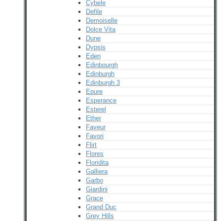
Cybele
Defile
Demoiselle
Dolce Vita
Dune
Dypsis
Eden
Edinbourgh
Edinburgh
Edinburgh 3
Epure
Esperance
Esterel
Ether
Faveur
Favori
Flirt
Flores
Floridita
Galliera
Garbo
Giardini
Grace
Grand Duc
Grey Hills