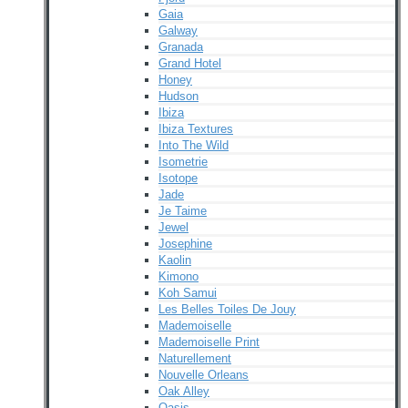
Gaia
Galway
Granada
Grand Hotel
Honey
Hudson
Ibiza
Ibiza Textures
Into The Wild
Isometrie
Isotope
Jade
Je Taime
Jewel
Josephine
Kaolin
Kimono
Koh Samui
Les Belles Toiles De Jouy
Mademoiselle
Mademoiselle Print
Naturellement
Nouvelle Orleans
Oak Alley
Oasis