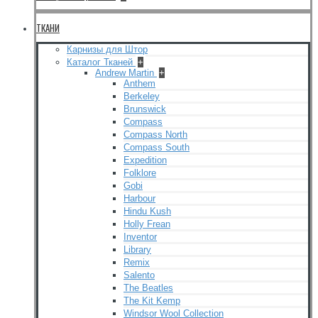
ТКАНИ
Карнизы для Штор
Каталог Тканей
+
Andrew Martin
+
Anthem
Berkeley
Brunswick
Compass
Compass North
Compass South
Expedition
Folklore
Gobi
Harbour
Hindu Kush
Holly Frean
Inventor
Library
Remix
Salento
The Beatles
The Kit Kemp
Windsor Wool Collection