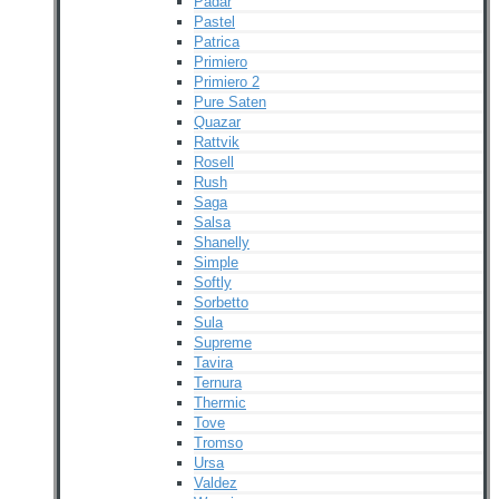
Padar
Pastel
Patrica
Primiero
Primiero 2
Pure Saten
Quazar
Rattvik
Rosell
Rush
Saga
Salsa
Shanelly
Simple
Softly
Sorbetto
Sula
Supreme
Tavira
Ternura
Thermic
Tove
Tromso
Ursa
Valdez