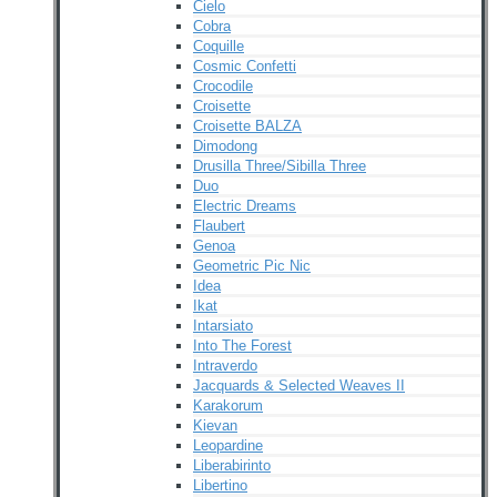
Cielo
Cobra
Coquille
Cosmic Confetti
Crocodile
Croisette
Croisette BALZA
Dimodong
Drusilla Three/Sibilla Three
Duo
Electric Dreams
Flaubert
Genoa
Geometric Pic Nic
Idea
Ikat
Intarsiato
Into The Forest
Intraverdo
Jacquards & Selected Weaves II
Karakorum
Kievan
Leopardine
Liberabirinto
Libertino