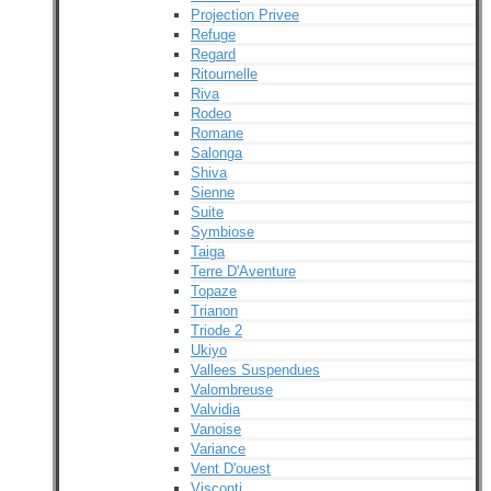
Projection Privee
Refuge
Regard
Ritournelle
Riva
Rodeo
Romane
Salonga
Shiva
Sienne
Suite
Symbiose
Taiga
Terre D'Aventure
Topaze
Trianon
Triode 2
Ukiyo
Vallees Suspendues
Valombreuse
Valvidia
Vanoise
Variance
Vent D'ouest
Visconti