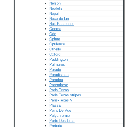
Nelson
Neofelis
Nepal
Noce de Lin
Nuit Parisienne
Ocema
Ode
Opium
Opulence
Othello
Oxford
Paddington
Palmares
Parade
Paradisiaca
Paradou
Parenthese
Paris Texas
Paris Texas stripes
Paris-Texas V
Plazza
Point De Vue
Polychromie
Porte Des Lilas
Pretoria