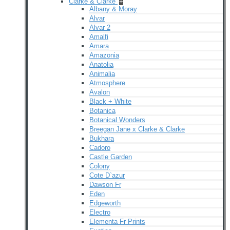
Clarke & Clarke
+
Albany & Moray
Alvar
Alvar 2
Amalfi
Amara
Amazonia
Anatolia
Animalia
Atmosphere
Avalon
Black + White
Botanica
Botanical Wonders
Breegan Jane x Clarke & Clarke
Bukhara
Cadoro
Castle Garden
Colony
Cote D`azur
Dawson Fr
Eden
Edgeworth
Electro
Elementa Fr Prints