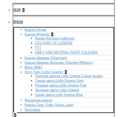
ОБОИ
+
КРАСКА
Краска Hygge
Краска Mylands
+
Архив (Archive) collection
COLOURS OF LONDON
FTT
GREY AND NEUTRAL PAINT COLOURS
Краски Шарман (Charmant)
Краски Шервин Вильемс (Sherwin-Williams)
Милк (Milk)
Литл Грин (Little Greene)
+
Палитра цветов Little Greene Colour Scales
Серые цвета Little Greene Grey
Розовые цвета Little Greene Pink
Зеленые цвета Little Greene
Синие цвета Little Greene Blue
Фасадные краски
Краска Свис Лэйк (Swiss Lake)
Грунтовка
+