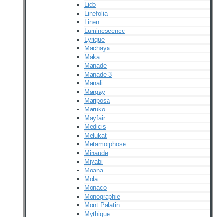
Lido
Linefolia
Linen
Luminescence
Lyrique
Machaya
Maka
Manade
Manade 3
Manali
Margay
Mariposa
Maruko
Mayfair
Medicis
Melukat
Metamorphose
Minaude
Miyabi
Moana
Mola
Monaco
Monographie
Mont Palatin
Mythique