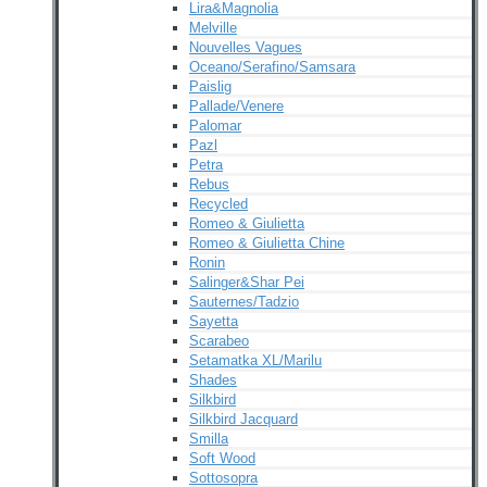
Lira&Magnolia
Melville
Nouvelles Vagues
Oceano/Serafino/Samsara
Paislig
Pallade/Venere
Palomar
Pazl
Petra
Rebus
Recycled
Romeo & Giulietta
Romeo & Giulietta Chine
Ronin
Salinger&Shar Pei
Sauternes/Tadzio
Sayetta
Scarabeo
Setamatka XL/Marilu
Shades
Silkbird
Silkbird Jacquard
Smilla
Soft Wood
Sottosopra