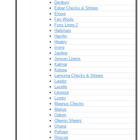
Denbury
Edgar Checks & Stripes
Eloise
Fen Wools
Foss Linen 2
Hailsham
Hamlin
Healey
Irving
Jardine
Jenson Linens
Kalmar
Kelsea
Lamorna Checks & Stripes
Landor
Lavelle
Leonora
Loreto
Magnus Checks
Marius
Oaken
Oberon Sheers
Oriana
Pelham
Roscoe