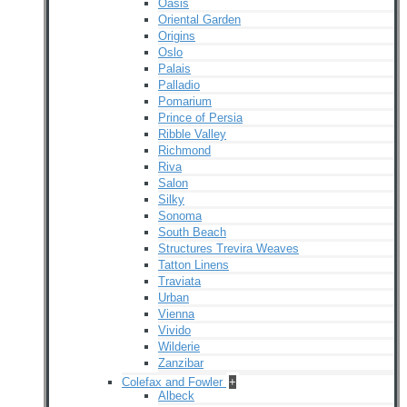
Oasis
Oriental Garden
Origins
Oslo
Palais
Palladio
Pomarium
Prince of Persia
Ribble Valley
Richmond
Riva
Salon
Silky
Sonoma
South Beach
Structures Trevira Weaves
Tatton Linens
Traviata
Urban
Vienna
Vivido
Wilderie
Zanzibar
Colefax and Fowler
+
Albeck