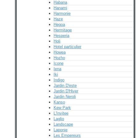
Habana
Hanami
Harmonie
Haze
Hegoa
Hermitage
Hesperia
Holi
Hotel particulier
Howea
Hozho
Icone
Iena
Iki
Indigo
Jardin D'este
Jardin D'Hiver
Jardin Neroli
Kanso
Kew Park
L'Invitee
Laglio
Landscape
Laponie
Les Empereurs