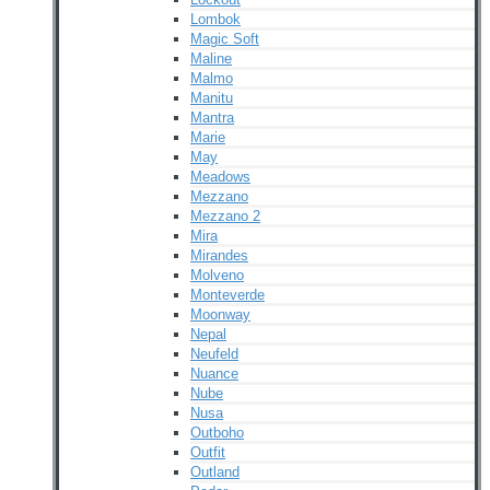
Lombok
Magic Soft
Maline
Malmo
Manitu
Mantra
Marie
May
Meadows
Mezzano
Mezzano 2
Mira
Mirandes
Molveno
Monteverde
Moonway
Nepal
Neufeld
Nuance
Nube
Nusa
Outboho
Outfit
Outland