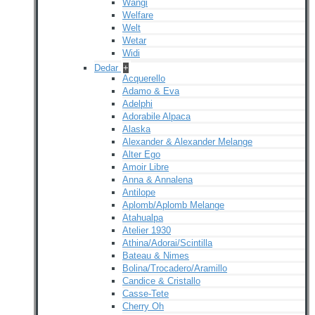
Wangi
Welfare
Welt
Wetar
Widi
Dedar
+
Acquerello
Adamo & Eva
Adelphi
Adorabile Alpaca
Alaska
Alexander & Alexander Melange
Alter Ego
Amoir Libre
Anna & Annalena
Antilope
Aplomb/Aplomb Melange
Atahualpa
Atelier 1930
Athina/Adorai/Scintilla
Bateau & Nimes
Bolina/Trocadero/Aramillo
Candice & Cristallo
Casse-Tete
Cherry Oh