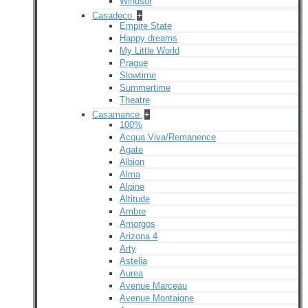
Windsor
Casadeco
+
Empire State
Happy dreams
My Little World
Prague
Slowtime
Summertime
Theatre
Casamance
+
100%
Acqua Viva/Remanence
Agate
Albion
Alma
Alpine
Altitude
Ambre
Amorgos
Arizona 4
Arty
Astelia
Aurea
Avenue Marceau
Avenue Montaigne