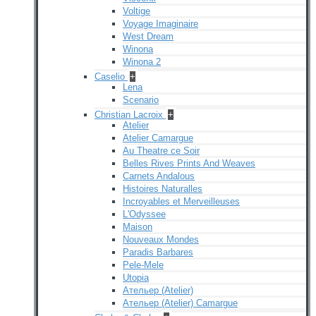
Voltige
Voyage Imaginaire
West Dream
Winona
Winona 2
Caselio
+
Lena
Scenario
Christian Lacroix
+
Atelier
Atelier Camargue
Au Theatre ce Soir
Belles Rives Prints And Weaves
Carnets Andalous
Histoires Naturalles
Incroyables et Merveilleuses
L'Odyssee
Maison
Nouveaux Mondes
Paradis Barbares
Pele-Mele
Utopia
Ательер (Atelier)
Ательер (Atelier) Camargue