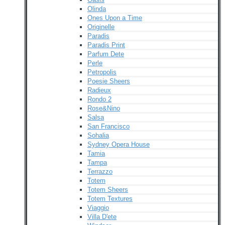
Olinda
Ones Upon a Time
Originelle
Paradis
Paradis Print
Parfum Dete
Perle
Petropolis
Poesie Sheers
Radieux
Rondo 2
Rose&Nino
Salsa
San Francisco
Sohalia
Sydney Opera House
Tamia
Tampa
Terrazzo
Totem
Totem Sheers
Totem Textures
Viaggio
Villa D'ete