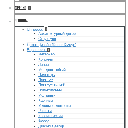
ФРЕСКИ
+
ЛЕПНИНА
Ultrawood
+
Архитектурный декор
Структура
Декор Дизайн (Decor Dizayn)
Европласт
+
Интерьер
Колонны
Линии
Молдинг гибкий
Пилястры
Плинтус
Плинтус гибкий
Полуколонны
Молдинги
Карнизы
Угловые элементы
Розетки
Карниз гибкий
Фасад
Дверной декор