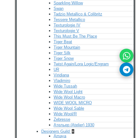
Sparkling Willow
Swan
Tadzio Metallico & Colibritz
Tessere Metallico
Texturologie IV
Texturologie V
This Must Be The Place
Tiger Beat
Tiger Mountain
Tiger Silk
Tiger Snow
Twist Again/Lora Logic/Engram
UR
Viridiana
Vladimiro
Wide Tussah
Wide Wool Light
Wide Wool Macro
WIDE WOOL MICRO
Wide Wool Sable
Wide Wool/R
Zebresse
Ательер (Atelier) 1930
Designers Guild
+
Amaya