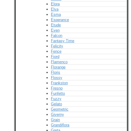
Elora
Elva
Esma
Esperance
Etude
Even
Falcon
Fantasy Time
Felicity
Fence
Fiord
Flamenco
Florange
Floris
Flossy
Frankston
Fresno
Funfetto
Fuzzy
Gelato
Geometric
Giverny
Grain
Grandiflora
Greta