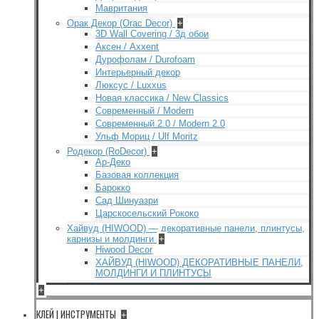
Мавритания
Орак Декор (Orac Decor)
+
3D Wall Covering / 3д обои
Аксен / Axxent
Дурофолам / Durofoam
Интерьерный декор
Люксус / Luxxus
Новая классика / New Classics
Современный / Modern
Современный 2.0 / Modern 2.0
Ульф Мориц / Ulf Moritz
Родекор (RoDecor)
+
Ар-Деко
Базовая коллекция
Барокко
Сад Шинуазри
Царскосельский Рококо
Хайвуд (HIWOOD) — декоративные панели, плинтусы,
карнизы и молдинги
+
Hiwood Decor
ХАЙВУД (HIWOOD) ДЕКОРАТИВНЫЕ ПАНЕЛИ,
МОЛДИНГИ И ПЛИНТУСЫ
+
КЛЕЙ | ИНСТРУМЕНТЫ
+