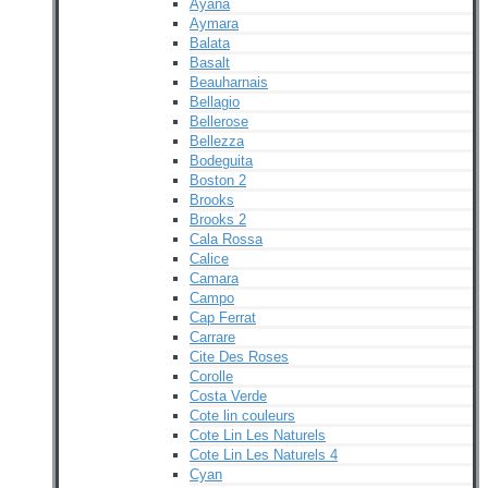
Ayana
Aymara
Balata
Basalt
Beauharnais
Bellagio
Bellerose
Bellezza
Bodeguita
Boston 2
Brooks
Brooks 2
Cala Rossa
Calice
Camara
Campo
Cap Ferrat
Carrare
Cite Des Roses
Corolle
Costa Verde
Cote lin couleurs
Cote Lin Les Naturels
Cote Lin Les Naturels 4
Cyan