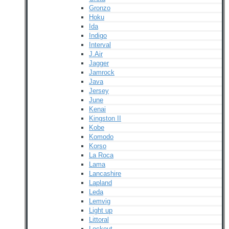
Gronzo
Hoku
Ida
Indigo
Interval
J.Air
Jagger
Jamrock
Java
Jersey
June
Kenai
Kingston II
Kobe
Komodo
Korso
La Roca
Lama
Lancashire
Lapland
Leda
Lemvig
Light up
Littoral
Lockout