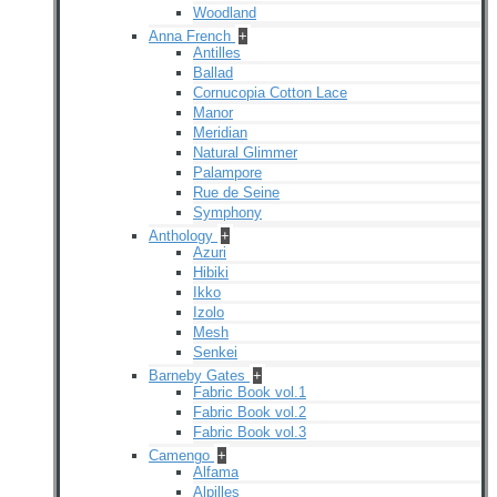
Woodland
Anna French
+
Antilles
Ballad
Cornucopia Cotton Lace
Manor
Meridian
Natural Glimmer
Palampore
Rue de Seine
Symphony
Anthology
+
Azuri
Hibiki
Ikko
Izolo
Mesh
Senkei
Barneby Gates
+
Fabric Book vol.1
Fabric Book vol.2
Fabric Book vol.3
Camengo
+
Alfama
Alpilles