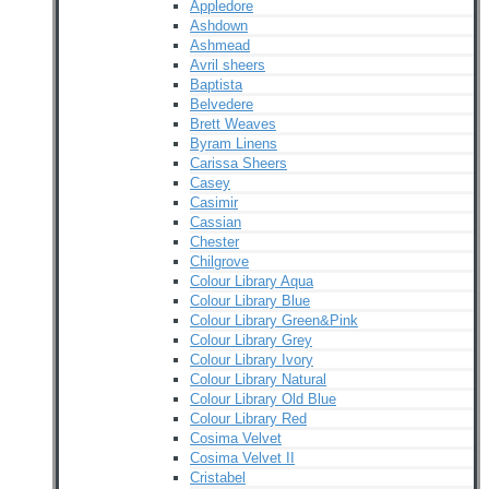
Appledore
Ashdown
Ashmead
Avril sheers
Baptista
Belvedere
Brett Weaves
Byram Linens
Carissa Sheers
Casey
Casimir
Cassian
Chester
Chilgrove
Colour Library Aqua
Colour Library Blue
Colour Library Green&Pink
Colour Library Grey
Colour Library Ivory
Colour Library Natural
Colour Library Old Blue
Colour Library Red
Cosima Velvet
Cosima Velvet II
Cristabel