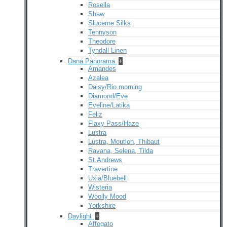
Rosella
Shaw
Slucerne Silks
Tennyson
Theodore
Tyndall Linen
Dana Panorama
+
Amandes
Azalea
Daisy/Rio morning
Diamond/Eve
Eveline/Latika
Feliz
Flaxy Pass/Haze
Lustra
Lustra, Moutlon, Thibaut
Ravana, Selena, Tilda
St.Andrews
Travertine
Uxia/Bluebell
Wisteria
Woolly Mood
Yorkshire
Daylight
+
Affogato