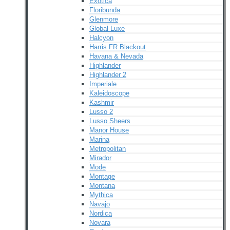
Exotica
Floribunda
Glenmore
Global Luxe
Halcyon
Harris FR Blackout
Havana & Nevada
Highlander
Highlander 2
Imperiale
Kaleidoscope
Kashmir
Lusso 2
Lusso Sheers
Manor House
Marina
Metropolitan
Mirador
Mode
Montage
Montana
Mythica
Navajo
Nordica
Novara