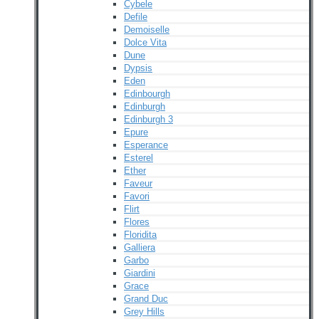
Cybele
Defile
Demoiselle
Dolce Vita
Dune
Dypsis
Eden
Edinbourgh
Edinburgh
Edinburgh 3
Epure
Esperance
Esterel
Ether
Faveur
Favori
Flirt
Flores
Floridita
Galliera
Garbo
Giardini
Grace
Grand Duc
Grey Hills