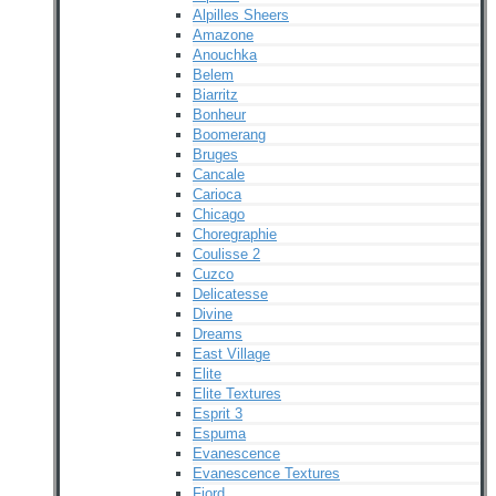
Alpilles Sheers
Amazone
Anouchka
Belem
Biarritz
Bonheur
Boomerang
Bruges
Cancale
Carioca
Chicago
Choregraphie
Coulisse 2
Cuzco
Delicatesse
Divine
Dreams
East Village
Elite
Elite Textures
Esprit 3
Espuma
Evanescence
Evanescence Textures
Fjord