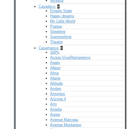
Windsor
Casadeco
+
Empire State
Happy dreams
My Little World
Prague
Slowtime
Summertime
Theatre
Casamance
+
100%
Acqua Viva/Remanence
Agate
Albion
Alma
Alpine
Altitude
Ambre
Amorgos
Arizona 4
Arty
Astelia
Aurea
Avenue Marceau
Avenue Montaigne