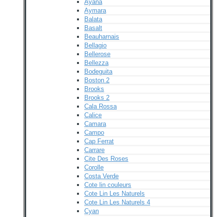
Ayana
Aymara
Balata
Basalt
Beauharnais
Bellagio
Bellerose
Bellezza
Bodeguita
Boston 2
Brooks
Brooks 2
Cala Rossa
Calice
Camara
Campo
Cap Ferrat
Carrare
Cite Des Roses
Corolle
Costa Verde
Cote lin couleurs
Cote Lin Les Naturels
Cote Lin Les Naturels 4
Cyan