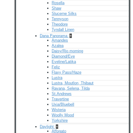
Rosella
Shaw
Slucerne Silks
Tennyson
Theodore
Tyndall Linen
Dana Panorama
+
Amandes
Azalea
Daisy/Rio morning
Diamond/Eve
Eveline/Latika
Feliz
Flaxy Pass/Haze
Lustra
Lustra, Moutlon, Thibaut
Ravana, Selena, Tilda
St.Andrews
Travertine
Uxia/Bluebell
Wisteria
Woolly Mood
Yorkshire
Daylight
+
Affogato