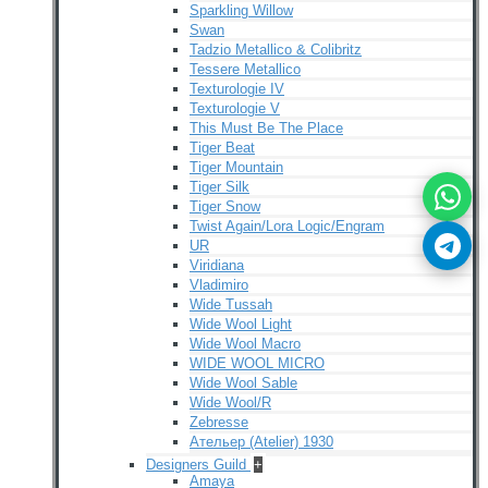
Sparkling Willow
Swan
Tadzio Metallico & Colibritz
Tessere Metallico
Texturologie IV
Texturologie V
This Must Be The Place
Tiger Beat
Tiger Mountain
Tiger Silk
Tiger Snow
Twist Again/Lora Logic/Engram
UR
Viridiana
Vladimiro
Wide Tussah
Wide Wool Light
Wide Wool Macro
WIDE WOOL MICRO
Wide Wool Sable
Wide Wool/R
Zebresse
Ательер (Atelier) 1930
Designers Guild
+
Amaya