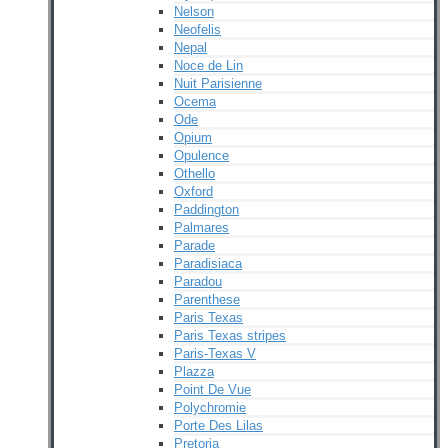
Nelson
Neofelis
Nepal
Noce de Lin
Nuit Parisienne
Ocema
Ode
Opium
Opulence
Othello
Oxford
Paddington
Palmares
Parade
Paradisiaca
Paradou
Parenthese
Paris Texas
Paris Texas stripes
Paris-Texas V
Plazza
Point De Vue
Polychromie
Porte Des Lilas
Pretoria