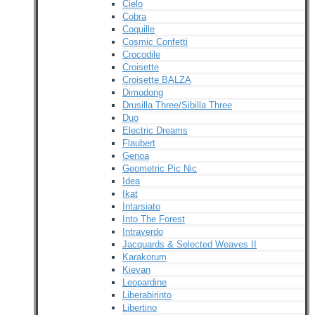
Cielo
Cobra
Coquille
Cosmic Confetti
Crocodile
Croisette
Croisette BALZA
Dimodong
Drusilla Three/Sibilla Three
Duo
Electric Dreams
Flaubert
Genoa
Geometric Pic Nic
Idea
Ikat
Intarsiato
Into The Forest
Intraverdo
Jacquards & Selected Weaves II
Karakorum
Kievan
Leopardine
Liberabirinto
Libertino