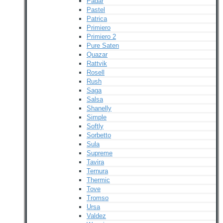
Padar
Pastel
Patrica
Primiero
Primiero 2
Pure Saten
Quazar
Rattvik
Rosell
Rush
Saga
Salsa
Shanelly
Simple
Softly
Sorbetto
Sula
Supreme
Tavira
Ternura
Thermic
Tove
Tromso
Ursa
Valdez