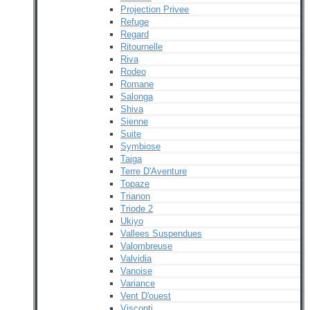
Projection Privee
Refuge
Regard
Ritournelle
Riva
Rodeo
Romane
Salonga
Shiva
Sienne
Suite
Symbiose
Taiga
Terre D'Aventure
Topaze
Trianon
Triode 2
Ukiyo
Vallees Suspendues
Valombreuse
Valvidia
Vanoise
Variance
Vent D'ouest
Visconti