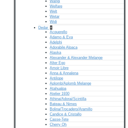
Wangi
Welfare
Welt
Wetar
Widi
Dedar
+
Acquerello
Adamo & Eva
Adelphi
Adorabile Alpaca
Alaska
Alexander & Alexander Melange
Alter Ego
Amoir Libre
Anna & Annalena
Antilope
Aplomb/Aplomb Melange
Atahualpa
Atelier 1930
Athina/Adorai/Scintilla
Bateau & Nimes
Bolina/Trocadero/Aramillo
Candice & Cristallo
Casse-Tete
Cherry Oh