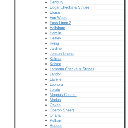
Denbury
Edgar Checks & Stripes
Eloise
Fen Wools
Foss Linen 2
Hailsham
Hamlin
Healey
Irving
Jardine
Jenson Linens
Kalmar
Kelsea
Lamorna Checks & Stripes
Landor
Lavelle
Leonora
Loreto
Magnus Checks
Marius
Oaken
Oberon Sheers
Oriana
Pelham
Roscoe