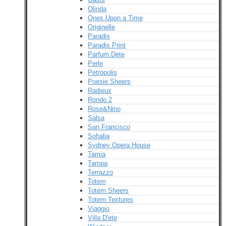
Olinda
Ones Upon a Time
Originelle
Paradis
Paradis Print
Parfum Dete
Perle
Petropolis
Poesie Sheers
Radieux
Rondo 2
Rose&Nino
Salsa
San Francisco
Sohalia
Sydney Opera House
Tamia
Tampa
Terrazzo
Totem
Totem Sheers
Totem Textures
Viaggio
Villa D'ete