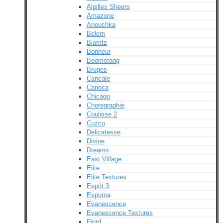
Alpilles Sheers
Amazone
Anouchka
Belem
Biarritz
Bonheur
Boomerang
Bruges
Cancale
Carioca
Chicago
Choregraphie
Coulisse 2
Cuzco
Delicatesse
Divine
Dreams
East Village
Elite
Elite Textures
Esprit 3
Espuma
Evanescence
Evanescence Textures
Fjord