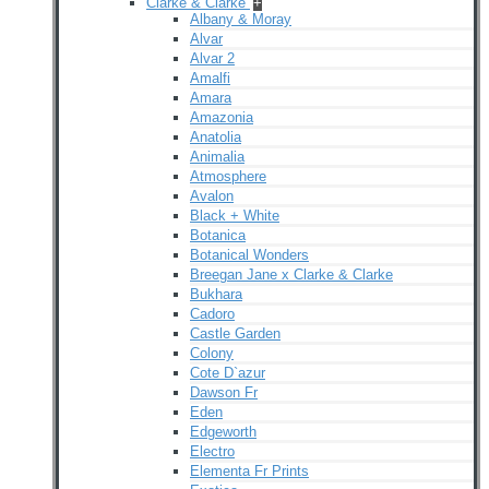
Clarke & Clarke
+
Albany & Moray
Alvar
Alvar 2
Amalfi
Amara
Amazonia
Anatolia
Animalia
Atmosphere
Avalon
Black + White
Botanica
Botanical Wonders
Breegan Jane x Clarke & Clarke
Bukhara
Cadoro
Castle Garden
Colony
Cote D`azur
Dawson Fr
Eden
Edgeworth
Electro
Elementa Fr Prints