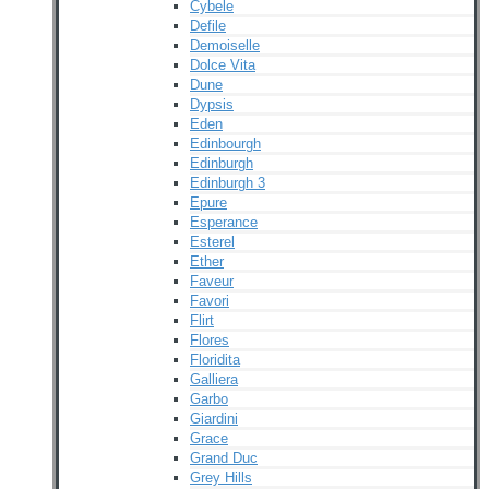
Cybele
Defile
Demoiselle
Dolce Vita
Dune
Dypsis
Eden
Edinbourgh
Edinburgh
Edinburgh 3
Epure
Esperance
Esterel
Ether
Faveur
Favori
Flirt
Flores
Floridita
Galliera
Garbo
Giardini
Grace
Grand Duc
Grey Hills