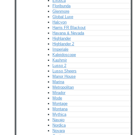
Exotica
Floribunda
Glenmore
Global Luxe
Halcyon
Harris FR Blackout
Havana & Nevada
Highlander
Highlander 2
Imperiale
Kaleidoscope
Kashmir
Lusso 2
Lusso Sheers
Manor House
Marina
Metropolitan
Mirador
Mode
Montage
Montana
Mythica
Navajo
Nordica
Novara