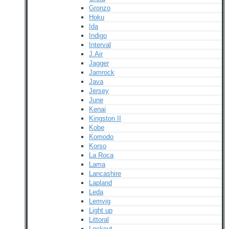
Gronzo
Hoku
Ida
Indigo
Interval
J.Air
Jagger
Jamrock
Java
Jersey
June
Kenai
Kingston II
Kobe
Komodo
Korso
La Roca
Lama
Lancashire
Lapland
Leda
Lemvig
Light up
Littoral
Lockout