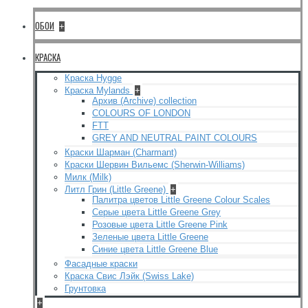
ОБОИ
+
КРАСКА
Краска Hygge
Краска Mylands
+
Архив (Archive) collection
COLOURS OF LONDON
FTT
GREY AND NEUTRAL PAINT COLOURS
Краски Шарман (Charmant)
Краски Шервин Вильемс (Sherwin-Williams)
Милк (Milk)
Литл Грин (Little Greene)
+
Палитра цветов Little Greene Colour Scales
Серые цвета Little Greene Grey
Розовые цвета Little Greene Pink
Зеленые цвета Little Greene
Синие цвета Little Greene Blue
Фасадные краски
Краска Свис Лэйк (Swiss Lake)
Грунтовка
+