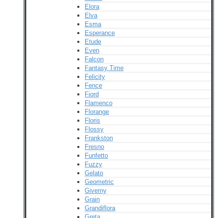
Elora
Elva
Esma
Esperance
Etude
Even
Falcon
Fantasy Time
Felicity
Fence
Fiord
Flamenco
Florange
Floris
Flossy
Frankston
Fresno
Funfetto
Fuzzy
Gelato
Geometric
Giverny
Grain
Grandiflora
Greta