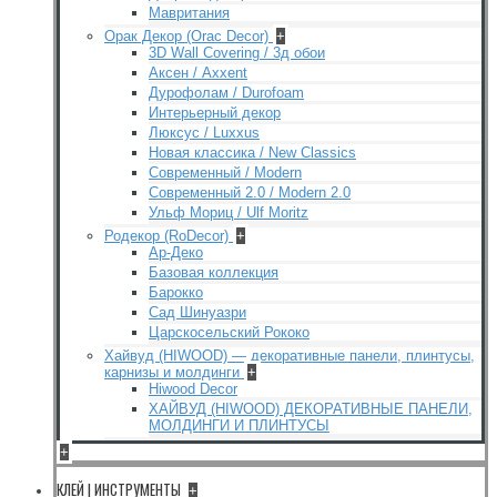
Мавритания
Орак Декор (Orac Decor)
+
3D Wall Covering / 3д обои
Аксен / Axxent
Дурофолам / Durofoam
Интерьерный декор
Люксус / Luxxus
Новая классика / New Classics
Современный / Modern
Современный 2.0 / Modern 2.0
Ульф Мориц / Ulf Moritz
Родекор (RoDecor)
+
Ар-Деко
Базовая коллекция
Барокко
Сад Шинуазри
Царскосельский Рококо
Хайвуд (HIWOOD) — декоративные панели, плинтусы,
карнизы и молдинги
+
Hiwood Decor
ХАЙВУД (HIWOOD) ДЕКОРАТИВНЫЕ ПАНЕЛИ,
МОЛДИНГИ И ПЛИНТУСЫ
+
КЛЕЙ | ИНСТРУМЕНТЫ
+