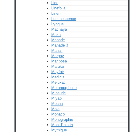
Lido
Linefolia
Linen
Luminescence
Lyrique
Machaya
Maka
Manade
Manade 3
Manali
Margay
Mariposa
Maruko
Mayfair
Medicis
Melukat
Metamorphose
Minaude
Miyabi
Moana
Mola
Monaco
Monographie
Mont Palatin
Mythique