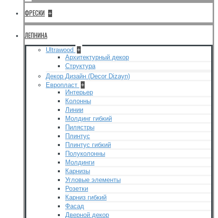
ФРЕСКИ
+
ЛЕПНИНА
Ultrawood
+
Архитектурный декор
Структура
Декор Дизайн (Decor Dizayn)
Европласт
+
Интерьер
Колонны
Линии
Молдинг гибкий
Пилястры
Плинтус
Плинтус гибкий
Полуколонны
Молдинги
Карнизы
Угловые элементы
Розетки
Карниз гибкий
Фасад
Дверной декор