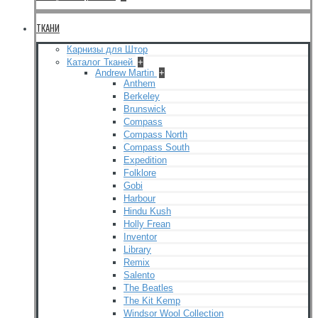
ТКАНИ
Карнизы для Штор
Каталог Тканей
+
Andrew Martin
+
Anthem
Berkeley
Brunswick
Compass
Compass North
Compass South
Expedition
Folklore
Gobi
Harbour
Hindu Kush
Holly Frean
Inventor
Library
Remix
Salento
The Beatles
The Kit Kemp
Windsor Wool Collection