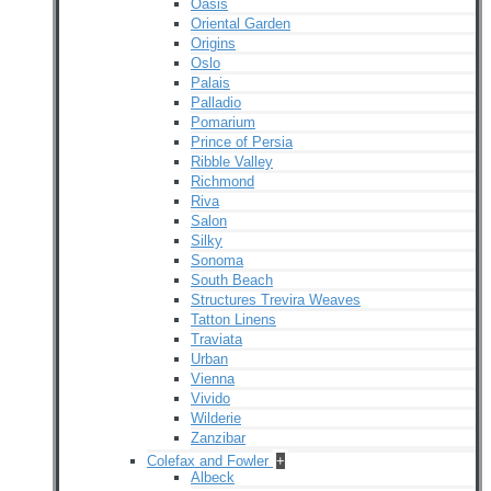
Oasis
Oriental Garden
Origins
Oslo
Palais
Palladio
Pomarium
Prince of Persia
Ribble Valley
Richmond
Riva
Salon
Silky
Sonoma
South Beach
Structures Trevira Weaves
Tatton Linens
Traviata
Urban
Vienna
Vivido
Wilderie
Zanzibar
Colefax and Fowler
+
Albeck