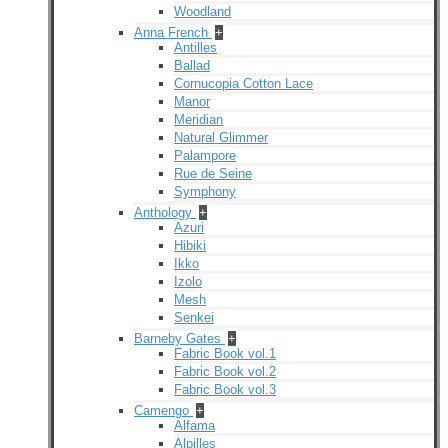
Woodland
Anna French
+
Antilles
Ballad
Cornucopia Cotton Lace
Manor
Meridian
Natural Glimmer
Palampore
Rue de Seine
Symphony
Anthology
+
Azuri
Hibiki
Ikko
Izolo
Mesh
Senkei
Barneby Gates
+
Fabric Book vol.1
Fabric Book vol.2
Fabric Book vol.3
Camengo
+
Alfama
Alpilles