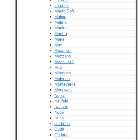
Lombok
Magic Soft
Maline
Malmo
Manitu
Mantra
Marie
May
Meadows
Mezzano
Mezzano 2
Mira
Mirandes
Molveno
Monteverde
Moonway
Nepal
Neufeld
Nuance
Nube
Nusa
Outboho
Outfit
Outland