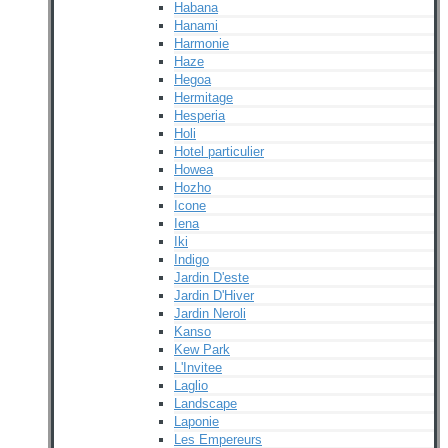
Habana
Hanami
Harmonie
Haze
Hegoa
Hermitage
Hesperia
Holi
Hotel particulier
Howea
Hozho
Icone
Iena
Iki
Indigo
Jardin D'este
Jardin D'Hiver
Jardin Neroli
Kanso
Kew Park
L'Invitee
Laglio
Landscape
Laponie
Les Empereurs