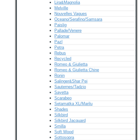
Lira&Magnolia
Melville
Nouvelles Vagues
Oceano/Serafino/Samsara
Paislig
Pallade/Venere
Palomar
Pazl
Petra
Rebus
Recycled
Romeo & Giulietta
Romeo & Giulietta Chine
Ronin
Salinger&Shar Pei
Sauternes/Tadzio
Sayetta
Scarabeo
Setamatka XL/Marilu
Shades
Silkbird
Silkbird Jacquard
Smilla
Soft Wood
Sottosopra