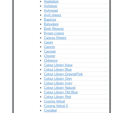
Appledore
Ashdown
Ashmead
Avril sheers
Baptista
Belvedere
Brett Weaves
Byram Linens
Carissa Sheers
Casey
Casimir
Cassian
Chester
Chilgrove
Colour Library Aqua
Colour Library Blue
Colour Library Green&Pink
Colour Library Grey
Colour Library Ivory
Colour Library Natural
Colour Library Old Blue
Colour Library Red
Cosima Velvet
Cosima Velvet II
Cristabel