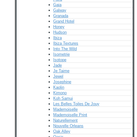
Gaia
Galway
Granada
Grand Hotel
Honey
Hudson
Ibiza
Ibiza Textures
Into The Wild
Isometrie
Isotope
Jade
Je Taime
Jewel
Josephine
Kaolin
Kimono
Koh Samui
Les Belles Toiles De Jouy
Mademoiselle
Mademoiselle Print
Naturellement
Nouvelle Orleans
Oak Alley
Oasis