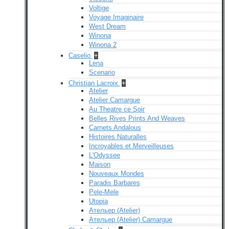
Voltige
Voyage Imaginaire
West Dream
Winona
Winona 2
Caselio
+
Lena
Scenario
Christian Lacroix
+
Atelier
Atelier Camargue
Au Theatre ce Soir
Belles Rives Prints And Weaves
Carnets Andalous
Histoires Naturalles
Incroyables et Merveilleuses
L'Odyssee
Maison
Nouveaux Mondes
Paradis Barbares
Pele-Mele
Utopia
Ательер (Atelier)
Ательер (Atelier) Camargue