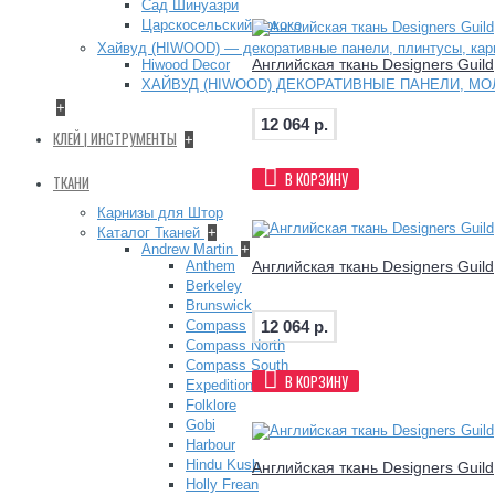
Сад Шинуазри
Царскосельский Рококо
Хайвуд (HIWOOD) — декоративные панели, плинтусы, ка
Английская ткань Designers Guil
Hiwood Decor
ХАЙВУД (HIWOOD) ДЕКОРАТИВНЫЕ ПАНЕЛИ, МО
+
12 064 р.
КЛЕЙ | ИНСТРУМЕНТЫ
+
В КОРЗИНУ
ТКАНИ
Карнизы для Штор
Каталог Тканей
+
Andrew Martin
+
Английская ткань Designers Guil
Anthem
Berkeley
Brunswick
12 064 р.
Compass
Compass North
Compass South
В КОРЗИНУ
Expedition
Folklore
Gobi
Harbour
Hindu Kush
Английская ткань Designers Guil
Holly Frean