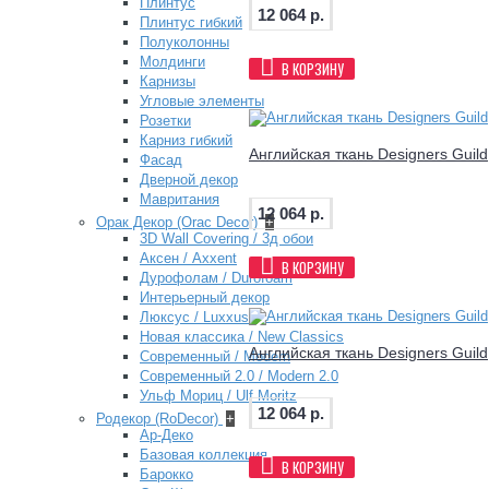
Плинтус
12 064 р.
Плинтус гибкий
Полуколонны
Молдинги
В КОРЗИНУ
Карнизы
Угловые элементы
Розетки
Карниз гибкий
Английская ткань Designers Guil
Фасад
Дверной декор
Мавритания
12 064 р.
Орак Декор (Orac Decor)
+
3D Wall Covering / 3д обои
Аксен / Axxent
В КОРЗИНУ
Дурофолам / Durofoam
Интерьерный декор
Люксус / Luxxus
Новая классика / New Classics
Английская ткань Designers Guil
Современный / Modern
Современный 2.0 / Modern 2.0
Ульф Мориц / Ulf Moritz
12 064 р.
Родекор (RoDecor)
+
Ар-Деко
Базовая коллекция
В КОРЗИНУ
Барокко