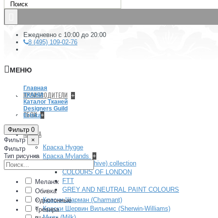
Ежедневно с 10:00 до 20:00
8 (495) 109-02-76
МЕНЮ
Главная
ПРОИЗВОДИТЕЛИ
ТКАНИ
+
Каталог Тканей
Designers Guild
ОБОИ
+
Eriska
Фильтр
0
КРАСКА
Фильтр
×
Краска Hygge
Фильтр
Тип рисунка
Краска Mylands
+
Архив (Archive) collection
COLOURS OF LONDON
FTT
Меланж
GREY AND NEUTRAL PAINT COLOURS
Обивка
Краски Шарман (Charmant)
Однотонные
Краски Шервин Вильемс (Sherwin-Williams)
Тревира
Милк (Milk)