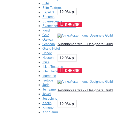
Elite
Elite Textures
12 064 р.
Esprit 3
Espuma
Evanescence
В КОРЗИНУ
Evanescence Textures
Fjord
Gaia
Galway
Английская ткань Designers Guil
Granada
Grand Hotel
Honey
12 064 р.
Hudson
Ibiza
Ibiza Textures
В КОРЗИНУ
Into The Wild
Isometrie
Isotope
Jade
Je Taime
Английская ткань Designers Guil
Jewel
Josephine
Kaolin
12 064 р.
Kimono
Koh Samui