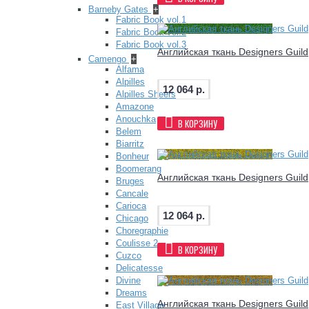
Barneby Gates
+
Fabric Book vol.1
Fabric Book vol.2
Fabric Book vol.3
Английская ткань Designers Guil
Camengo
+
Alfama
Alpilles
12 064 р.
Alpilles Sheers
Amazone
Anouchka
В КОРЗИНУ
Belem
Biarritz
Bonheur
Boomerang
Английская ткань Designers Guil
Bruges
Cancale
Carioca
12 064 р.
Chicago
Choregraphie
Coulisse 2
В КОРЗИНУ
Cuzco
Delicatesse
Divine
Dreams
Английская ткань Designers Guil
East Village