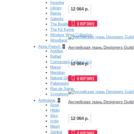
Inventor
Library
12 064 р.
Remix
Salento
В КОРЗИНУ
The Beatles
The Kit Kemp
Windsor Wool Collection
Woodland
Anna French
+
Английская ткань Designers Guil
Antilles
Ballad
Cornucopia Cotton Lace
12 064 р.
Manor
Meridian
В КОРЗИНУ
Natural Glimmer
Palampore
Rue de Seine
Symphony
Anthology
+
Английская ткань Designers Guil
Azuri
Hibiki
Ikko
12 064 р.
Izolo
Mesh
Senkei
В КОРЗИНУ