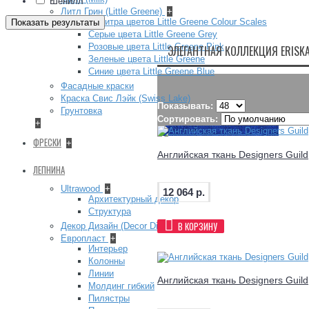
Шенилл
Литл Грин (Little Greene)
+
Палитра цветов Little Greene Colour Scales
Показать результаты
Серые цвета Little Greene Grey
Розовые цвета Little Greene Pink
ЭЛЕГАНТНАЯ КОЛЛЕКЦИЯ ERISKA
Зеленые цвета Little Greene
Синие цвета Little Greene Blue
Фасадные краски
Краска Свис Лэйк (Swiss Lake)
Показывать:
Грунтовка
Сортировать:
+
ФРЕСКИ
+
Английская ткань Designers Guil
ЛЕПНИНА
Ultrawood
+
12 064 р.
Архитектурный декор
Структура
В КОРЗИНУ
Декор Дизайн (Decor Dizayn)
Европласт
+
Интерьер
Колонны
Линии
Английская ткань Designers Guil
Молдинг гибкий
Пилястры