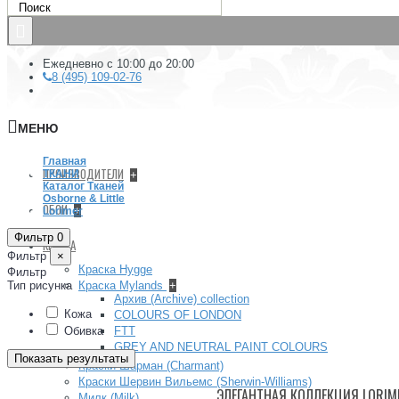
Ежедневно с 10:00 до 20:00
8 (495) 109-02-76
МЕНЮ
Главная
ПРОИЗВОДИТЕЛИ
ТКАНИ
+
Каталог Тканей
Osborne & Little
ОБОИ
+
Lorimer
Фильтр
0
КРАСКА
Фильтр
×
Краска Hygge
Фильтр
Тип рисунка
Краска Mylands
+
Архив (Archive) collection
Кожа
COLOURS OF LONDON
Обивка
FTT
GREY AND NEUTRAL PAINT COLOURS
Показать результаты
Краски Шарман (Charmant)
Краски Шервин Вильемс (Sherwin-Williams)
ЭЛЕГАНТНАЯ КОЛЛЕКЦИЯ LORIME
Милк (Milk)