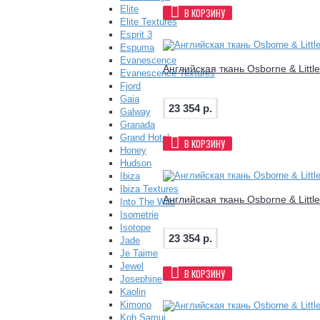
Elite
В КОРЗИНУ
Elite Textures
Esprit 3
Espuma
Evanescence
Английская ткань Osborne & Littl
Evanescence Textures
Fjord
Gaia
23 354 р.
Galway
Granada
Grand Hotel
В КОРЗИНУ
Honey
Hudson
Ibiza
Ibiza Textures
Английская ткань Osborne & Littl
Into The Wild
Isometrie
Isotope
23 354 р.
Jade
Je Taime
Jewel
В КОРЗИНУ
Josephine
Kaolin
Kimono
Koh Samui