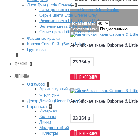
Литл Грин (Little Greene)
+
Палитра цветов Little Greene Colour Scales
Серые цвета Little Greene Grey
Розовые цвета Little Greene Pink
Показывать:
Зеленые цвета Little Greene
Сортировать:
Синие цвета Little Greene Blue
Фасадные краски
Краска Свис Лэйк (Swiss Lake)
Английская ткань Osborne & Littl
Грунтовка
+
23 354 р.
ФРЕСКИ
+
ЛЕПНИНА
В КОРЗИНУ
Ultrawood
+
Архитектурный декор
Структура
Декор Дизайн (Decor Dizayn)
Английская ткань Osborne & Littl
Европласт
+
Интерьер
Колонны
23 354 р.
Линии
Молдинг гибкий
В КОРЗИНУ
Пилястры