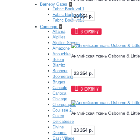
Barneby Gates
+
Fabric Book vol.1
Fabric Book vol.2
23 354 р.
Fabric Book vol.3
Camengo
+
В КОРЗИНУ
Alfama
Alpilles
Alpilles Sheers
Amazone
Anouchka
Английская ткань Osborne & Littl
Belem
Biarritz
Bonheur
23 354 р.
Boomerang
Bruges
Cancale
В КОРЗИНУ
Carioca
Chicago
Choregraphie
Coulisse 2
Английская ткань Osborne & Littl
Cuzco
Delicatesse
Divine
23 354 р.
Dreams
East Village