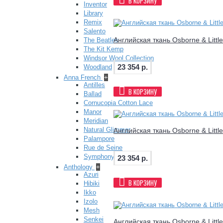
В КОРЗИНУ
Inventor
Library
Remix
Salento
Английская ткань Osborne & Littl
The Beatles
The Kit Kemp
Windsor Wool Collection
23 354 р.
Woodland
Anna French
+
Antilles
В КОРЗИНУ
Ballad
Cornucopia Cotton Lace
Manor
Meridian
Natural Glimmer
Английская ткань Osborne & Littl
Palampore
Rue de Seine
Symphony
23 354 р.
Anthology
+
Azuri
В КОРЗИНУ
Hibiki
Ikko
Izolo
Mesh
Senkei
Английская ткань Osborne & Littl