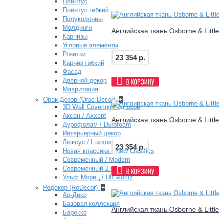
Плинтус
Плинтус гибкий
Полуколонны
Молдинги
Английская ткань Osborne & Littl
Карнизы
Угловые элементы
Розетки
23 354 р.
Карниз гибкий
Фасад
Дверной декор
В КОРЗИНУ
Мавритания
Орак Декор (Orac Decor)
+
3D Wall Covering / 3д обои
Аксен / Axxent
Английская ткань Osborne & Littl
Дурофолам / Durofoam
Интерьерный декор
Люксус / Luxxus
23 354 р.
Новая классика / New Classics
Современный / Modern
Современный 2.0 / Modern 2.0
В КОРЗИНУ
Ульф Мориц / Ulf Moritz
Родекор (RoDecor)
+
Ар-Деко
Базовая коллекция
Английская ткань Osborne & Littl
Барокко