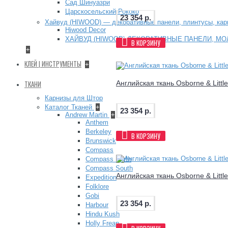
Сад Шинуазри
Царскосельский Рококо
23 354 р.
Хайвуд (HIWOOD) — декоративные панели, плинтусы, ка
Hiwood Decor
ХАЙВУД (HIWOOD) ДЕКОРАТИВНЫЕ ПАНЕЛИ, МО
В КОРЗИНУ
+
КЛЕЙ | ИНСТРУМЕНТЫ
+
Английская ткань Osborne & Littl
ТКАНИ
Карнизы для Штор
Каталог Тканей
+
23 354 р.
Andrew Martin
+
Anthem
Berkeley
В КОРЗИНУ
Brunswick
Compass
Compass North
Compass South
Английская ткань Osborne & Littl
Expedition
Folklore
Gobi
23 354 р.
Harbour
Hindu Kush
Holly Frean