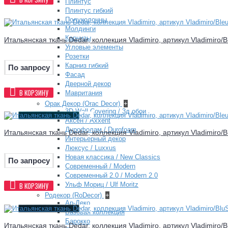
Плинтус
Плинтус гибкий
Полуколонны
Молдинги
Карнизы
Итальянская ткань Dedar, коллекция Vladimiro, артикул Vladimiro/
Угловые элементы
Розетки
Карниз гибкий
По запросу
Фасад
Дверной декор
В КОРЗИНУ
Мавритания
Орак Декор (Orac Decor)
+
3D Wall Covering / 3д обои
Аксен / Axxent
Дурофолам / Durofoam
Итальянская ткань Dedar, коллекция Vladimiro, артикул Vladimiro/Bl
Интерьерный декор
Люксус / Luxxus
Новая классика / New Classics
По запросу
Современный / Modern
Современный 2.0 / Modern 2.0
В КОРЗИНУ
Ульф Мориц / Ulf Moritz
Родекор (RoDecor)
+
Ар-Деко
Базовая коллекция
Барокко
Итальянская ткань Dedar, коллекция Vladimiro, артикул Vladimiro/