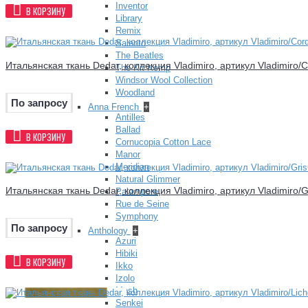
Inventor
В КОРЗИНУ
Library
Remix
Salento
The Beatles
Итальянская ткань Dedar, коллекция Vladimiro, артикул Vladimiro/
The Kit Kemp
Windsor Wool Collection
Woodland
По запросу
Anna French
+
Antilles
Ballad
В КОРЗИНУ
Cornucopia Cotton Lace
Manor
Meridian
Natural Glimmer
Итальянская ткань Dedar, коллекция Vladimiro, артикул Vladimiro/
Palampore
Rue de Seine
Symphony
По запросу
Anthology
+
Azuri
Hibiki
В КОРЗИНУ
Ikko
Izolo
Mesh
Senkei