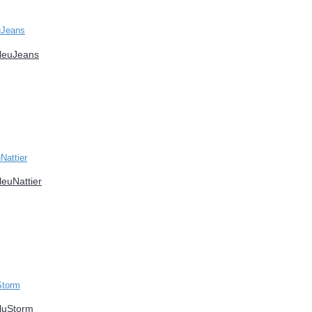
BleuJeans
euNattier
BluStorm