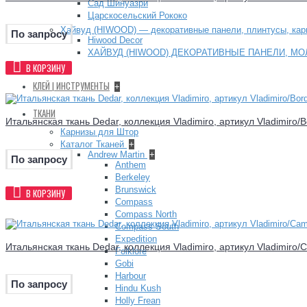
Сад Шинуазри
Царскосельский Рококо
Хайвуд (HIWOOD) — декоративные панели, плинтусы, ка
По запросу
Hiwood Decor
ХАЙВУД (HIWOOD) ДЕКОРАТИВНЫЕ ПАНЕЛИ, МО
В КОРЗИНУ
+
КЛЕЙ | ИНСТРУМЕНТЫ
+
ТКАНИ
Итальянская ткань Dedar, коллекция Vladimiro, артикул Vladimiro/
Карнизы для Штор
Каталог Тканей
+
Andrew Martin
+
По запросу
Anthem
Berkeley
Brunswick
В КОРЗИНУ
Compass
Compass North
Compass South
Expedition
Итальянская ткань Dedar, коллекция Vladimiro, артикул Vladimiro/
Folklore
Gobi
Harbour
По запросу
Hindu Kush
Holly Frean