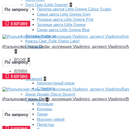
Литл Грин (Little Greene)
+
Палитра цветов Little Greene Colour Scales
По запросу
Серые цвета Little Greene Grey
Розовые цвета Little Greene Pink
В КОРЗИНУ
Зеленые цвета Little Greene
Синие цвета Little Greene Blue
Фасадные краски
Краска Свис Лэйк (Swiss Lake)
Итальянская ткань Dedar, коллекция Vladimiro, артикул Vladimiro/An
Грунтовка
+
ФРЕСКИ
+
По запросу
ЛЕПНИНА
В КОРЗИНУ
Ultrawood
+
Архитектурный декор
Структура
Декор Дизайн (Decor Dizayn)
Итальянская ткань Dedar, коллекция Vladimiro, артикул Vladimiro/
Европласт
+
Интерьер
Колонны
Линии
По запросу
Молдинг гибкий
Пилястры
В КОРЗИНУ