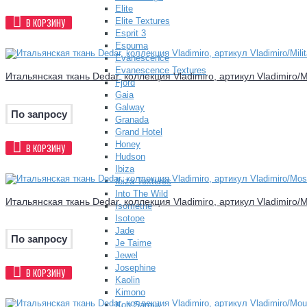
Elite
Elite Textures
В КОРЗИНУ
Esprit 3
Espuma
Evanescence
Evanescence Textures
Итальянская ткань Dedar, коллекция Vladimiro, артикул Vladimiro/Mi
Fjord
Gaia
Galway
По запросу
Granada
Grand Hotel
Honey
В КОРЗИНУ
Hudson
Ibiza
Ibiza Textures
Into The Wild
Итальянская ткань Dedar, коллекция Vladimiro, артикул Vladimiro/
Isometrie
Isotope
Jade
По запросу
Je Taime
Jewel
Josephine
В КОРЗИНУ
Kaolin
Kimono
Koh Samui