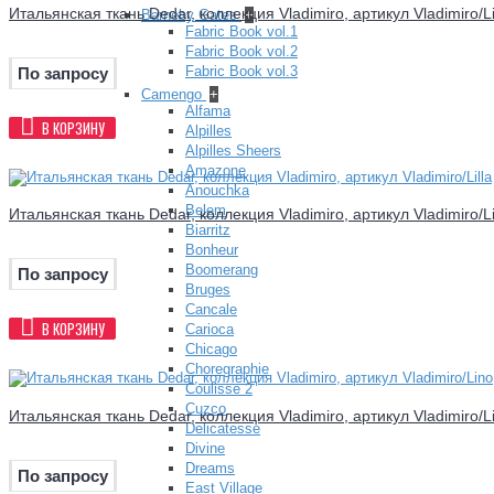
Итальянская ткань Dedar, коллекция Vladimiro, артикул Vladimiro/L
Barneby Gates
+
Fabric Book vol.1
Fabric Book vol.2
Fabric Book vol.3
По запросу
Camengo
+
Alfama
В КОРЗИНУ
Alpilles
Alpilles Sheers
Amazone
Anouchka
Belem
Итальянская ткань Dedar, коллекция Vladimiro, артикул Vladimiro/Li
Biarritz
Bonheur
Boomerang
По запросу
Bruges
Cancale
В КОРЗИНУ
Carioca
Chicago
Choregraphie
Coulisse 2
Cuzco
Итальянская ткань Dedar, коллекция Vladimiro, артикул Vladimiro/L
Delicatesse
Divine
Dreams
По запросу
East Village