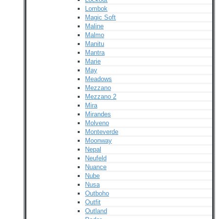
Lombok
Magic Soft
Maline
Malmo
Manitu
Mantra
Marie
May
Meadows
Mezzano
Mezzano 2
Mira
Mirandes
Molveno
Monteverde
Moonway
Nepal
Neufeld
Nuance
Nube
Nusa
Outboho
Outfit
Outland