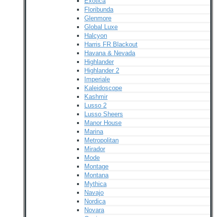
Exotica
Floribunda
Glenmore
Global Luxe
Halcyon
Harris FR Blackout
Havana & Nevada
Highlander
Highlander 2
Imperiale
Kaleidoscope
Kashmir
Lusso 2
Lusso Sheers
Manor House
Marina
Metropolitan
Mirador
Mode
Montage
Montana
Mythica
Navajo
Nordica
Novara