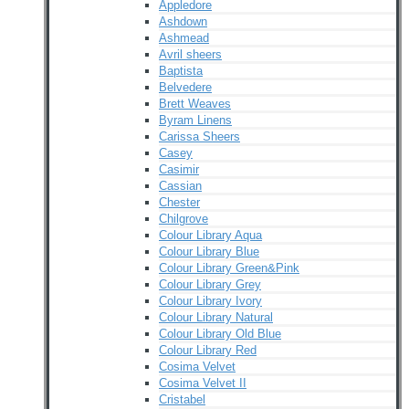
Appledore
Ashdown
Ashmead
Avril sheers
Baptista
Belvedere
Brett Weaves
Byram Linens
Carissa Sheers
Casey
Casimir
Cassian
Chester
Chilgrove
Colour Library Aqua
Colour Library Blue
Colour Library Green&Pink
Colour Library Grey
Colour Library Ivory
Colour Library Natural
Colour Library Old Blue
Colour Library Red
Cosima Velvet
Cosima Velvet II
Cristabel