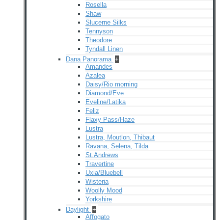
Rosella
Shaw
Slucerne Silks
Tennyson
Theodore
Tyndall Linen
Dana Panorama
+
Amandes
Azalea
Daisy/Rio morning
Diamond/Eve
Eveline/Latika
Feliz
Flaxy Pass/Haze
Lustra
Lustra, Moutlon, Thibaut
Ravana, Selena, Tilda
St.Andrews
Travertine
Uxia/Bluebell
Wisteria
Woolly Mood
Yorkshire
Daylight
+
Affogato