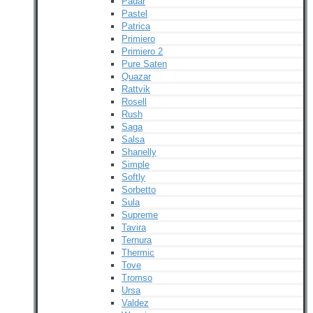
Padar
Pastel
Patrica
Primiero
Primiero 2
Pure Saten
Quazar
Rattvik
Rosell
Rush
Saga
Salsa
Shanelly
Simple
Softly
Sorbetto
Sula
Supreme
Tavira
Ternura
Thermic
Tove
Tromso
Ursa
Valdez