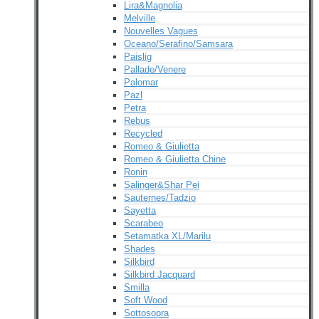
Lira&Magnolia
Melville
Nouvelles Vagues
Oceano/Serafino/Samsara
Paislig
Pallade/Venere
Palomar
Pazl
Petra
Rebus
Recycled
Romeo & Giulietta
Romeo & Giulietta Chine
Ronin
Salinger&Shar Pei
Sauternes/Tadzio
Sayetta
Scarabeo
Setamatka XL/Marilu
Shades
Silkbird
Silkbird Jacquard
Smilla
Soft Wood
Sottosopra