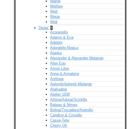
Wangi
Welfare
Welt
Wetar
Widi
Dedar
+
Acquerello
Adamo & Eva
Adelphi
Adorabile Alpaca
Alaska
Alexander & Alexander Melange
Alter Ego
Amoir Libre
Anna & Annalena
Antilope
Aplomb/Aplomb Melange
Atahualpa
Atelier 1930
Athina/Adorai/Scintilla
Bateau & Nimes
Bolina/Trocadero/Aramillo
Candice & Cristallo
Casse-Tete
Cherry Oh