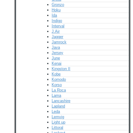
Gronzo
Hoku
Ida
Indigo
Interval
J.Air
Jagger
Jamrock
Java
Jersey
June
Kenai
Kingston II
Kobe
Komodo
Korso
La Roca
Lama
Lancashire
Lapland
Leda
Lemvig
Light up
Littoral
Lockout