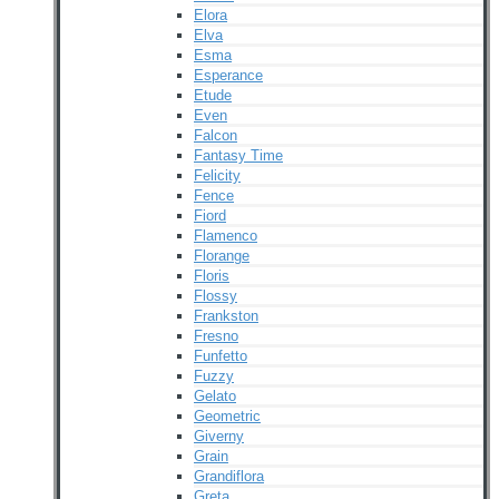
Elora
Elva
Esma
Esperance
Etude
Even
Falcon
Fantasy Time
Felicity
Fence
Fiord
Flamenco
Florange
Floris
Flossy
Frankston
Fresno
Funfetto
Fuzzy
Gelato
Geometric
Giverny
Grain
Grandiflora
Greta