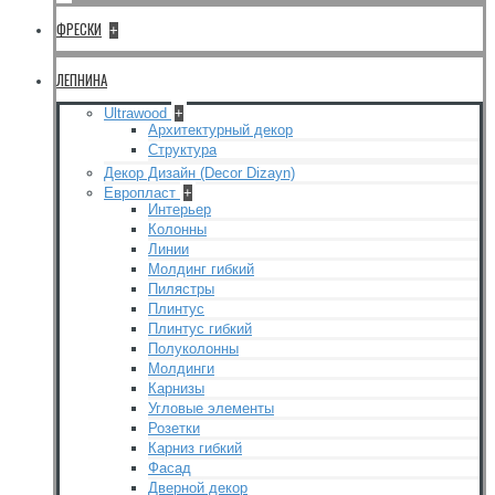
ФРЕСКИ
+
ЛЕПНИНА
Ultrawood
+
Архитектурный декор
Структура
Декор Дизайн (Decor Dizayn)
Европласт
+
Интерьер
Колонны
Линии
Молдинг гибкий
Пилястры
Плинтус
Плинтус гибкий
Полуколонны
Молдинги
Карнизы
Угловые элементы
Розетки
Карниз гибкий
Фасад
Дверной декор