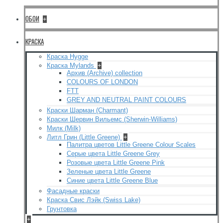
ОБОИ
+
КРАСКА
Краска Hygge
Краска Mylands
+
Архив (Archive) collection
COLOURS OF LONDON
FTT
GREY AND NEUTRAL PAINT COLOURS
Краски Шарман (Charmant)
Краски Шервин Вильемс (Sherwin-Williams)
Милк (Milk)
Литл Грин (Little Greene)
+
Палитра цветов Little Greene Colour Scales
Серые цвета Little Greene Grey
Розовые цвета Little Greene Pink
Зеленые цвета Little Greene
Синие цвета Little Greene Blue
Фасадные краски
Краска Свис Лэйк (Swiss Lake)
Грунтовка
+