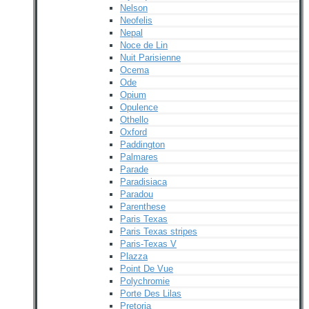
Nelson
Neofelis
Nepal
Noce de Lin
Nuit Parisienne
Ocema
Ode
Opium
Opulence
Othello
Oxford
Paddington
Palmares
Parade
Paradisiaca
Paradou
Parenthese
Paris Texas
Paris Texas stripes
Paris-Texas V
Plazza
Point De Vue
Polychromie
Porte Des Lilas
Pretoria