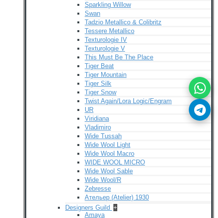
Sparkling Willow
Swan
Tadzio Metallico & Colibritz
Tessere Metallico
Texturologie IV
Texturologie V
This Must Be The Place
Tiger Beat
Tiger Mountain
Tiger Silk
Tiger Snow
Twist Again/Lora Logic/Engram
UR
Viridiana
Vladimiro
Wide Tussah
Wide Wool Light
Wide Wool Macro
WIDE WOOL MICRO
Wide Wool Sable
Wide Wool/R
Zebresse
Ательер (Atelier) 1930
Designers Guild
+
Amaya