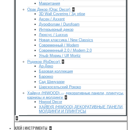
Мавритания
Орак Декор (Orac Decor)
+
3D Wall Covering / 3д обои
Аксен / Axxent
Дурофолам / Durofoam
Интерьерный декор
Люксус / Luxxus
Новая классика / New Classics
Современный / Modern
Современный 2.0 / Modern 2.0
Ульф Мориц / Ulf Moritz
Родекор (RoDecor)
+
Ар-Деко
Базовая коллекция
Барокко
Сад Шинуазри
Царскосельский Рококо
Хайвуд (HIWOOD) — декоративные панели, плинтусы,
карнизы и молдинги
+
Hiwood Decor
ХАЙВУД (HIWOOD) ДЕКОРАТИВНЫЕ ПАНЕЛИ,
МОЛДИНГИ И ПЛИНТУСЫ
+
КЛЕЙ | ИНСТРУМЕНТЫ
+