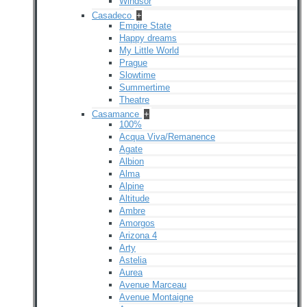
Windsor
Casadeco
+
Empire State
Happy dreams
My Little World
Prague
Slowtime
Summertime
Theatre
Casamance
+
100%
Acqua Viva/Remanence
Agate
Albion
Alma
Alpine
Altitude
Ambre
Amorgos
Arizona 4
Arty
Astelia
Aurea
Avenue Marceau
Avenue Montaigne