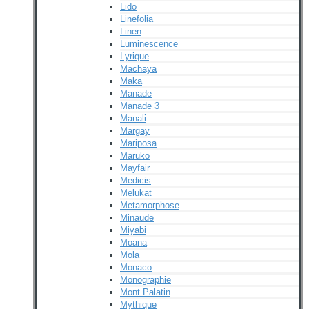
Lido
Linefolia
Linen
Luminescence
Lyrique
Machaya
Maka
Manade
Manade 3
Manali
Margay
Mariposa
Maruko
Mayfair
Medicis
Melukat
Metamorphose
Minaude
Miyabi
Moana
Mola
Monaco
Monographie
Mont Palatin
Mythique