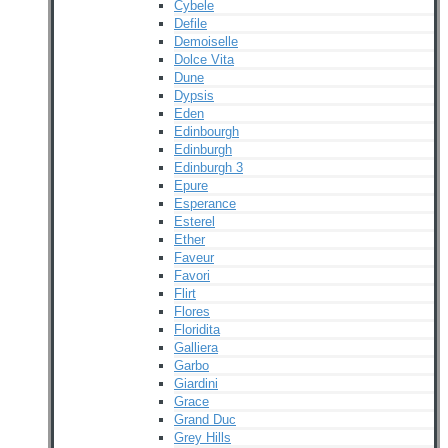
Cybele
Defile
Demoiselle
Dolce Vita
Dune
Dypsis
Eden
Edinbourgh
Edinburgh
Edinburgh 3
Epure
Esperance
Esterel
Ether
Faveur
Favori
Flirt
Flores
Floridita
Galliera
Garbo
Giardini
Grace
Grand Duc
Grey Hills