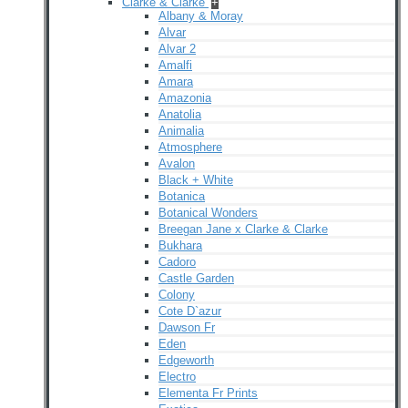
Clarke & Clarke
+
Albany & Moray
Alvar
Alvar 2
Amalfi
Amara
Amazonia
Anatolia
Animalia
Atmosphere
Avalon
Black + White
Botanica
Botanical Wonders
Breegan Jane x Clarke & Clarke
Bukhara
Cadoro
Castle Garden
Colony
Cote D`azur
Dawson Fr
Eden
Edgeworth
Electro
Elementa Fr Prints