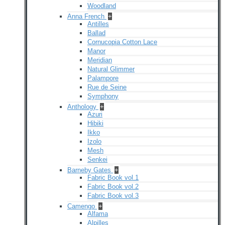
Woodland
Anna French
+
Antilles
Ballad
Cornucopia Cotton Lace
Manor
Meridian
Natural Glimmer
Palampore
Rue de Seine
Symphony
Anthology
+
Azuri
Hibiki
Ikko
Izolo
Mesh
Senkei
Barneby Gates
+
Fabric Book vol.1
Fabric Book vol.2
Fabric Book vol.3
Camengo
+
Alfama
Alpilles