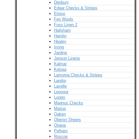
Denbury
Edgar Checks & Stripes
Eloise
Fen Wools
Foss Linen 2
Hailsham
Hamlin
Healey
Irving
Jardine
Jenson Linens
Kalmar
Kelsea
Lamorna Checks & Stripes
Landor
Lavelle
Leonora
Loreto
Magnus Checks
Marius
Oaken
Oberon Sheers
Oriana
Pelham
Roscoe