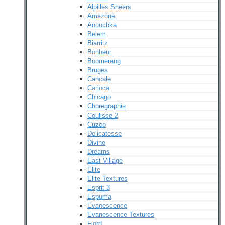
Alpilles Sheers
Amazone
Anouchka
Belem
Biarritz
Bonheur
Boomerang
Bruges
Cancale
Carioca
Chicago
Choregraphie
Coulisse 2
Cuzco
Delicatesse
Divine
Dreams
East Village
Elite
Elite Textures
Esprit 3
Espuma
Evanescence
Evanescence Textures
Fjord