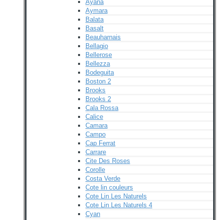
Ayana
Aymara
Balata
Basalt
Beauharnais
Bellagio
Bellerose
Bellezza
Bodeguita
Boston 2
Brooks
Brooks 2
Cala Rossa
Calice
Camara
Campo
Cap Ferrat
Carrare
Cite Des Roses
Corolle
Costa Verde
Cote lin couleurs
Cote Lin Les Naturels
Cote Lin Les Naturels 4
Cyan