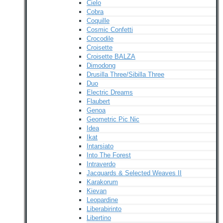
Cielo
Cobra
Coquille
Cosmic Confetti
Crocodile
Croisette
Croisette BALZA
Dimodong
Drusilla Three/Sibilla Three
Duo
Electric Dreams
Flaubert
Genoa
Geometric Pic Nic
Idea
Ikat
Intarsiato
Into The Forest
Intraverdo
Jacquards & Selected Weaves II
Karakorum
Kievan
Leopardine
Liberabirinto
Libertino