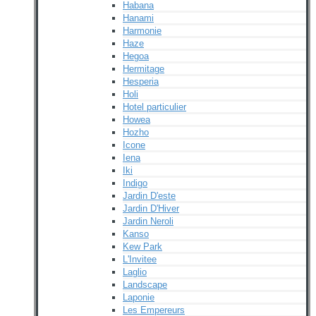
Habana
Hanami
Harmonie
Haze
Hegoa
Hermitage
Hesperia
Holi
Hotel particulier
Howea
Hozho
Icone
Iena
Iki
Indigo
Jardin D'este
Jardin D'Hiver
Jardin Neroli
Kanso
Kew Park
L'Invitee
Laglio
Landscape
Laponie
Les Empereurs