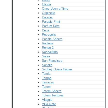
Olinda
Ones Upon a Time
Originelle
Paradis
Paradis Print
Parfum Dete
Perle
Petropolis
Poesie Sheers
Radieux
Rondo 2
Rose&Nino
Salsa
San Francisco
Sohalia
Sydney Opera House
Tamia
Tampa
Terrazzo
Totem
Totem Sheers
Totem Textures
Viaggio
Villa D'ete