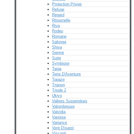
Projection Privee
Refuge
Regard
Ritournelle
Riva
Rodeo
Romane
Salonga
Shiva
Sienne
Suite
Symbiose
Taiga
Terre D'Aventure
Topaze
Trianon
Triode 2
Ukiyo
Vallees Suspendues
Valombreuse
Valvidia
Vanoise
Variance
Vent D'ouest
Visconti