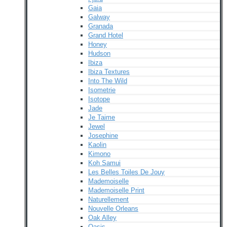
Gaia
Galway
Granada
Grand Hotel
Honey
Hudson
Ibiza
Ibiza Textures
Into The Wild
Isometrie
Isotope
Jade
Je Taime
Jewel
Josephine
Kaolin
Kimono
Koh Samui
Les Belles Toiles De Jouy
Mademoiselle
Mademoiselle Print
Naturellement
Nouvelle Orleans
Oak Alley
Oasis