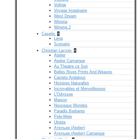
Voltige
Voyage Imaginaire
West Dream
Winona
Winona 2
Caselio
+
Lena
Scenario
Christian Lacroix
+
Atelier
Atelier Camargue
Au Theatre ce Soir
Belles Rives Prints And Weaves
Carnets Andalous
Histoires Naturalles
Incroyables et Merveilleuses
L'Odyssee
Maison
Nouveaux Mondes
Paradis Barbares
Pele-Mele
Utopia
Ательер (Atelier)
Ательер (Atelier) Camargue