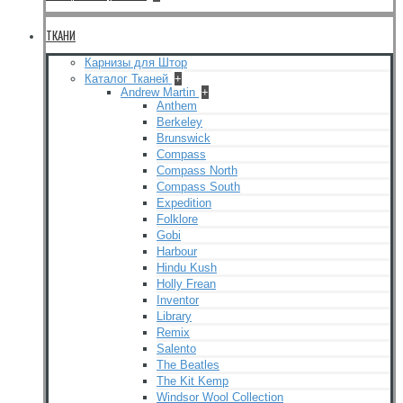
ТКАНИ
Карнизы для Штор
Каталог Тканей
+
Andrew Martin
+
Anthem
Berkeley
Brunswick
Compass
Compass North
Compass South
Expedition
Folklore
Gobi
Harbour
Hindu Kush
Holly Frean
Inventor
Library
Remix
Salento
The Beatles
The Kit Kemp
Windsor Wool Collection