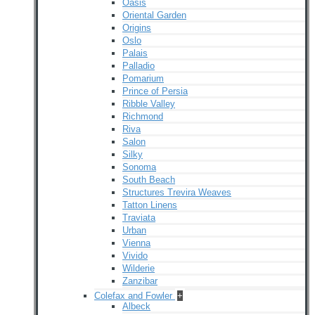
Oasis
Oriental Garden
Origins
Oslo
Palais
Palladio
Pomarium
Prince of Persia
Ribble Valley
Richmond
Riva
Salon
Silky
Sonoma
South Beach
Structures Trevira Weaves
Tatton Linens
Traviata
Urban
Vienna
Vivido
Wilderie
Zanzibar
Colefax and Fowler
+
Albeck