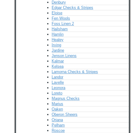
Denbury
Edgar Checks & Stripes
Eloise
Fen Wools
Foss Linen 2
Hailsham
Hamlin
Healey
Irving
Jardine
Jenson Linens
Kalmar
Kelsea
Lamorna Checks & Stripes
Landor
Lavelle
Leonora
Loreto
Magnus Checks
Marius
Oaken
Oberon Sheers
Oriana
Pelham
Roscoe