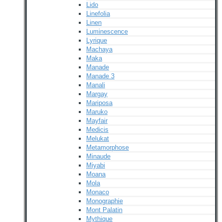
Lido
Linefolia
Linen
Luminescence
Lyrique
Machaya
Maka
Manade
Manade 3
Manali
Margay
Mariposa
Maruko
Mayfair
Medicis
Melukat
Metamorphose
Minaude
Miyabi
Moana
Mola
Monaco
Monographie
Mont Palatin
Mythique