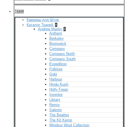
ТКАНИ
Карнизы для Штор
Каталог Тканей
+
Andrew Martin
+
Anthem
Berkeley
Brunswick
Compass
Compass North
Compass South
Expedition
Folklore
Gobi
Harbour
Hindu Kush
Holly Frean
Inventor
Library
Remix
Salento
The Beatles
The Kit Kemp
Windsor Wool Collection