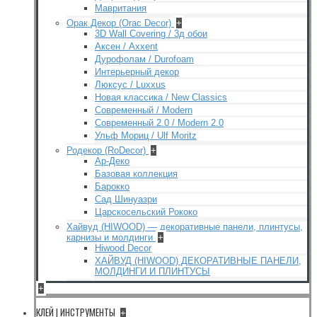
Мавритания
Орак Декор (Orac Decor)
+
3D Wall Covering / 3д обои
Аксен / Axxent
Дурофолам / Durofoam
Интерьерный декор
Люксус / Luxxus
Новая классика / New Classics
Современный / Modern
Современный 2.0 / Modern 2.0
Ульф Мориц / Ulf Moritz
Родекор (RoDecor)
+
Ар-Деко
Базовая коллекция
Барокко
Сад Шинуазри
Царскосельский Рококо
Хайвуд (HIWOOD) — декоративные панели, плинтусы,
карнизы и молдинги
+
Hiwood Decor
ХАЙВУД (HIWOOD) ДЕКОРАТИВНЫЕ ПАНЕЛИ,
МОЛДИНГИ И ПЛИНТУСЫ
+
КЛЕЙ | ИНСТРУМЕНТЫ
+