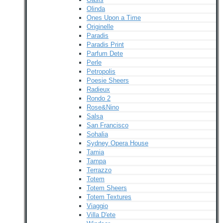
Olinda
Ones Upon a Time
Originelle
Paradis
Paradis Print
Parfum Dete
Perle
Petropolis
Poesie Sheers
Radieux
Rondo 2
Rose&Nino
Salsa
San Francisco
Sohalia
Sydney Opera House
Tamia
Tampa
Terrazzo
Totem
Totem Sheers
Totem Textures
Viaggio
Villa D'ete