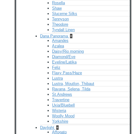
Rosella
Shaw
Slucerne Silks
Tennyson
Theodore
Tyndall Linen
Dana Panorama
+
Amandes
Azalea
Daisy/Rio morning
Diamond/Eve
Eveline/Latika
Feliz
Flaxy Pass/Haze
Lustra
Lustra, Moutlon, Thibaut
Ravana, Selena, Tilda
St.Andrews
Travertine
Uxia/Bluebell
Wisteria
Woolly Mood
Yorkshire
Daylight
+
Affogato