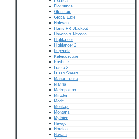
Exotica
Floribunda
Glenmore
Global Luxe
Halcyon
Harris FR Blackout
Havana & Nevada
Highlander
Highlander 2
Imperiale
Kaleidoscope
Kashmir
Lusso 2
Lusso Sheers
Manor House
Marina
Metropolitan
Mirador
Mode
Montage
Montana
Mythica
Navajo
Nordica
Novara