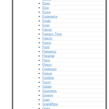
Elora
Elva
Esma
Esperance
Etude
Even
Falcon
Fantasy Time
Felicity
Fence
Fiord
Flamenco
Florange
Floris
Flossy
Frankston
Fresno
Funfetto
Fuzzy
Gelato
Geometric
Giverny
Grain
Grandiflora
Greta