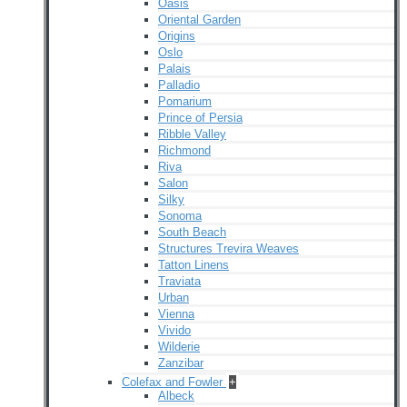
Oasis
Oriental Garden
Origins
Oslo
Palais
Palladio
Pomarium
Prince of Persia
Ribble Valley
Richmond
Riva
Salon
Silky
Sonoma
South Beach
Structures Trevira Weaves
Tatton Linens
Traviata
Urban
Vienna
Vivido
Wilderie
Zanzibar
Colefax and Fowler
+
Albeck