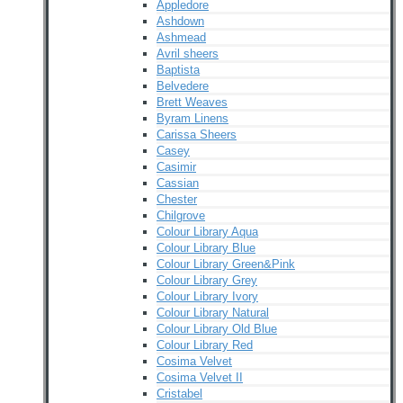
Appledore
Ashdown
Ashmead
Avril sheers
Baptista
Belvedere
Brett Weaves
Byram Linens
Carissa Sheers
Casey
Casimir
Cassian
Chester
Chilgrove
Colour Library Aqua
Colour Library Blue
Colour Library Green&Pink
Colour Library Grey
Colour Library Ivory
Colour Library Natural
Colour Library Old Blue
Colour Library Red
Cosima Velvet
Cosima Velvet II
Cristabel