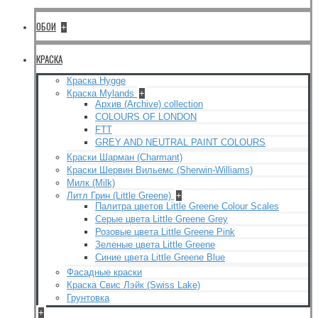
ОБОИ
+
КРАСКА
Краска Hygge
Краска Mylands
+
Архив (Archive) collection
COLOURS OF LONDON
FTT
GREY AND NEUTRAL PAINT COLOURS
Краски Шарман (Charmant)
Краски Шервин Вильемс (Sherwin-Williams)
Милк (Milk)
Литл Грин (Little Greene)
+
Палитра цветов Little Greene Colour Scales
Серые цвета Little Greene Grey
Розовые цвета Little Greene Pink
Зеленые цвета Little Greene
Синие цвета Little Greene Blue
Фасадные краски
Краска Свис Лэйк (Swiss Lake)
Грунтовка
+