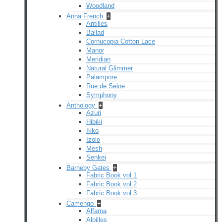
Woodland
Anna French
+
Antilles
Ballad
Cornucopia Cotton Lace
Manor
Meridian
Natural Glimmer
Palampore
Rue de Seine
Symphony
Anthology
+
Azuri
Hibiki
Ikko
Izolo
Mesh
Senkei
Barneby Gates
+
Fabric Book vol.1
Fabric Book vol.2
Fabric Book vol.3
Camengo
+
Alfama
Alpilles