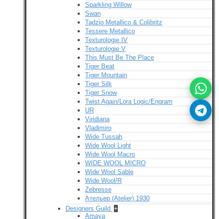
Sparkling Willow
Swan
Tadzio Metallico & Colibritz
Tessere Metallico
Texturologie IV
Texturologie V
This Must Be The Place
Tiger Beat
Tiger Mountain
Tiger Silk
Tiger Snow
Twist Again/Lora Logic/Engram
UR
Viridiana
Vladimiro
Wide Tussah
Wide Wool Light
Wide Wool Macro
WIDE WOOL MICRO
Wide Wool Sable
Wide Wool/R
Zebresse
Ательер (Atelier) 1930
Designers Guild
+
Amaya