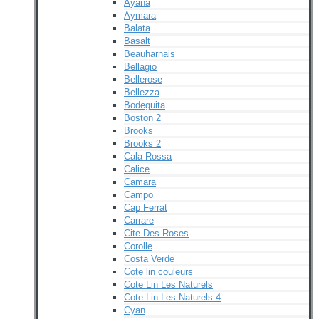
Ayana
Aymara
Balata
Basalt
Beauharnais
Bellagio
Bellerose
Bellezza
Bodeguita
Boston 2
Brooks
Brooks 2
Cala Rossa
Calice
Camara
Campo
Cap Ferrat
Carrare
Cite Des Roses
Corolle
Costa Verde
Cote lin couleurs
Cote Lin Les Naturels
Cote Lin Les Naturels 4
Cyan