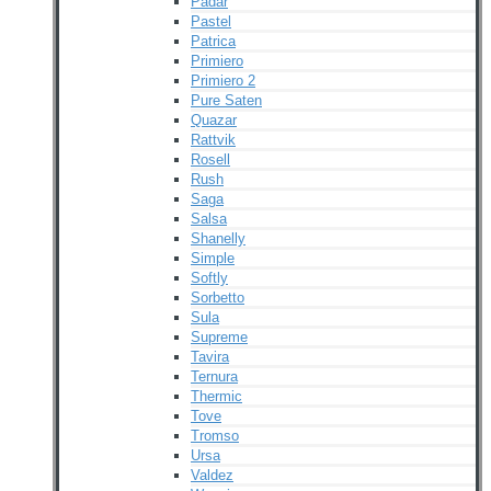
Padar
Pastel
Patrica
Primiero
Primiero 2
Pure Saten
Quazar
Rattvik
Rosell
Rush
Saga
Salsa
Shanelly
Simple
Softly
Sorbetto
Sula
Supreme
Tavira
Ternura
Thermic
Tove
Tromso
Ursa
Valdez