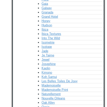
Gaia
Galway
Granada
Grand Hotel
Honey
Hudson
Ibiza
Ibiza Textures
Into The Wild
Isometrie
Isotope
Jade
Je Taime
Jewel
Josephine
Kaolin
Kimono
Koh Samui
Les Belles Toiles De Jouy
Mademoiselle
Mademoiselle Print
Naturellement
Nouvelle Orleans
Oak Alley
Oasis