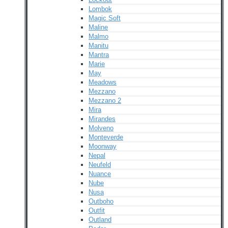
Lombok
Magic Soft
Maline
Malmo
Manitu
Mantra
Marie
May
Meadows
Mezzano
Mezzano 2
Mira
Mirandes
Molveno
Monteverde
Moonway
Nepal
Neufeld
Nuance
Nube
Nusa
Outboho
Outfit
Outland