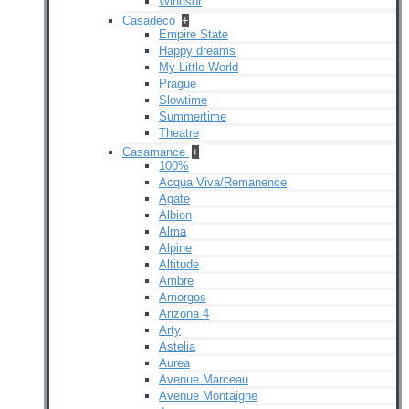
Windsor
Casadeco
+
Empire State
Happy dreams
My Little World
Prague
Slowtime
Summertime
Theatre
Casamance
+
100%
Acqua Viva/Remanence
Agate
Albion
Alma
Alpine
Altitude
Ambre
Amorgos
Arizona 4
Arty
Astelia
Aurea
Avenue Marceau
Avenue Montaigne