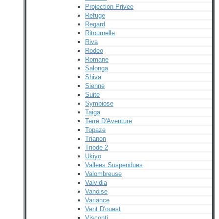
Projection Privee
Refuge
Regard
Ritournelle
Riva
Rodeo
Romane
Salonga
Shiva
Sienne
Suite
Symbiose
Taiga
Terre D'Aventure
Topaze
Trianon
Triode 2
Ukiyo
Vallees Suspendues
Valombreuse
Valvidia
Vanoise
Variance
Vent D'ouest
Visconti