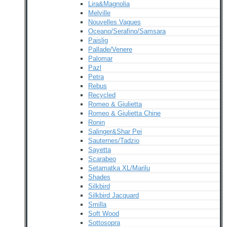
Lira&Magnolia
Melville
Nouvelles Vagues
Oceano/Serafino/Samsara
Paislig
Pallade/Venere
Palomar
Pazl
Petra
Rebus
Recycled
Romeo & Giulietta
Romeo & Giulietta Chine
Ronin
Salinger&Shar Pei
Sauternes/Tadzio
Sayetta
Scarabeo
Setamatka XL/Marilu
Shades
Silkbird
Silkbird Jacquard
Smilla
Soft Wood
Sottosopra