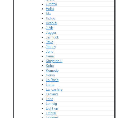
Gronzo
Hoku
Ida
Indigo
Interval
J.Air
Jagger
Jamrock
Java
Jersey
June
Kenai
Kingston II
Kobe
Komodo
Korso
La Roca
Lama
Lancashire
Lapland
Leda
Lemvig
Light up
Littoral
Lockout