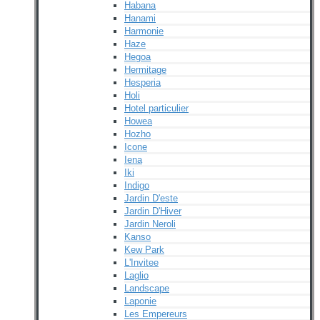
Habana
Hanami
Harmonie
Haze
Hegoa
Hermitage
Hesperia
Holi
Hotel particulier
Howea
Hozho
Icone
Iena
Iki
Indigo
Jardin D'este
Jardin D'Hiver
Jardin Neroli
Kanso
Kew Park
L'Invitee
Laglio
Landscape
Laponie
Les Empereurs