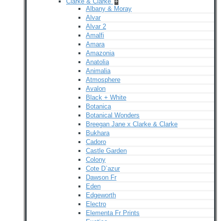
Clarke & Clarke
+
Albany & Moray
Alvar
Alvar 2
Amalfi
Amara
Amazonia
Anatolia
Animalia
Atmosphere
Avalon
Black + White
Botanica
Botanical Wonders
Breegan Jane x Clarke & Clarke
Bukhara
Cadoro
Castle Garden
Colony
Cote D`azur
Dawson Fr
Eden
Edgeworth
Electro
Elementa Fr Prints