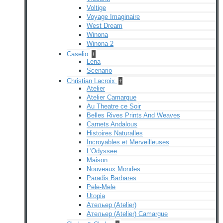
Voltige
Voyage Imaginaire
West Dream
Winona
Winona 2
Caselio
+
Lena
Scenario
Christian Lacroix
+
Atelier
Atelier Camargue
Au Theatre ce Soir
Belles Rives Prints And Weaves
Carnets Andalous
Histoires Naturalles
Incroyables et Merveilleuses
L'Odyssee
Maison
Nouveaux Mondes
Paradis Barbares
Pele-Mele
Utopia
Ательер (Atelier)
Ательер (Atelier) Camargue