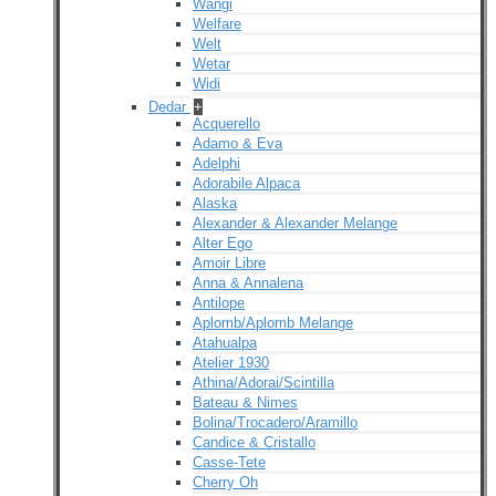
Wangi
Welfare
Welt
Wetar
Widi
Dedar
+
Acquerello
Adamo & Eva
Adelphi
Adorabile Alpaca
Alaska
Alexander & Alexander Melange
Alter Ego
Amoir Libre
Anna & Annalena
Antilope
Aplomb/Aplomb Melange
Atahualpa
Atelier 1930
Athina/Adorai/Scintilla
Bateau & Nimes
Bolina/Trocadero/Aramillo
Candice & Cristallo
Casse-Tete
Cherry Oh