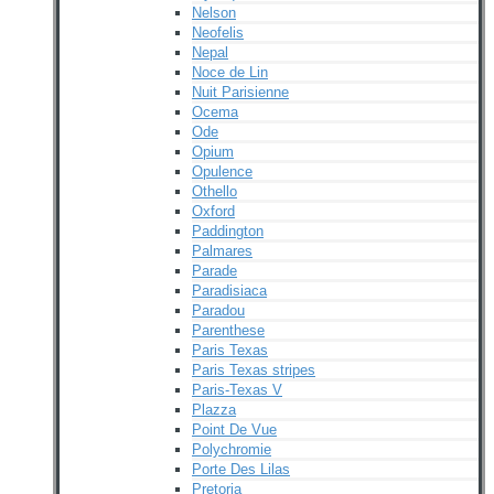
Nelson
Neofelis
Nepal
Noce de Lin
Nuit Parisienne
Ocema
Ode
Opium
Opulence
Othello
Oxford
Paddington
Palmares
Parade
Paradisiaca
Paradou
Parenthese
Paris Texas
Paris Texas stripes
Paris-Texas V
Plazza
Point De Vue
Polychromie
Porte Des Lilas
Pretoria