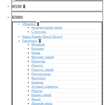
ФРЕСКИ
+
ЛЕПНИНА
Ultrawood
+
Архитектурный декор
Структура
Декор Дизайн (Decor Dizayn)
Европласт
+
Интерьер
Колонны
Линии
Молдинг гибкий
Пилястры
Плинтус
Плинтус гибкий
Полуколонны
Молдинги
Карнизы
Угловые элементы
Розетки
Карниз гибкий
Фасад
Дверной декор