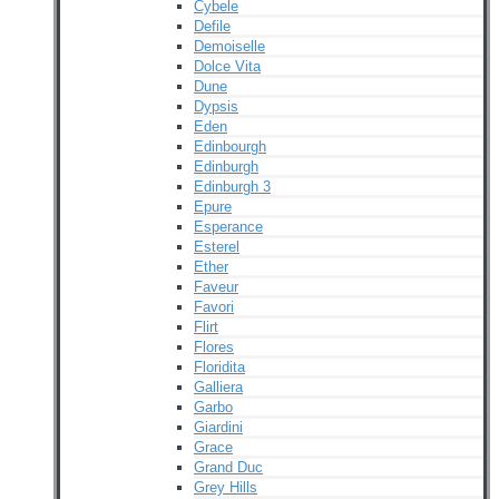
Cybele
Defile
Demoiselle
Dolce Vita
Dune
Dypsis
Eden
Edinbourgh
Edinburgh
Edinburgh 3
Epure
Esperance
Esterel
Ether
Faveur
Favori
Flirt
Flores
Floridita
Galliera
Garbo
Giardini
Grace
Grand Duc
Grey Hills