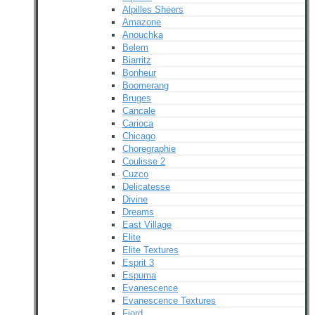
Alpilles Sheers
Amazone
Anouchka
Belem
Biarritz
Bonheur
Boomerang
Bruges
Cancale
Carioca
Chicago
Choregraphie
Coulisse 2
Cuzco
Delicatesse
Divine
Dreams
East Village
Elite
Elite Textures
Esprit 3
Espuma
Evanescence
Evanescence Textures
Fjord