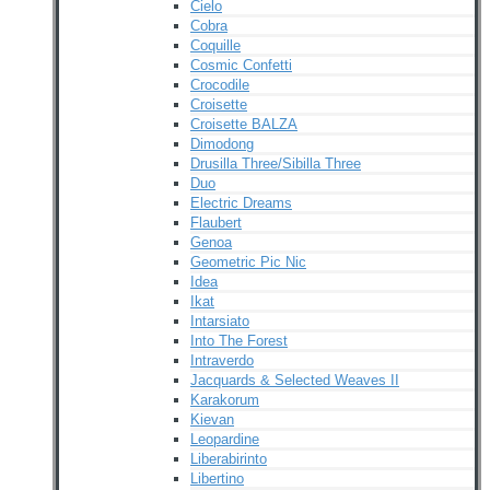
Cielo
Cobra
Coquille
Cosmic Confetti
Crocodile
Croisette
Croisette BALZA
Dimodong
Drusilla Three/Sibilla Three
Duo
Electric Dreams
Flaubert
Genoa
Geometric Pic Nic
Idea
Ikat
Intarsiato
Into The Forest
Intraverdo
Jacquards & Selected Weaves II
Karakorum
Kievan
Leopardine
Liberabirinto
Libertino