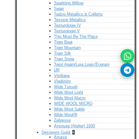
Sparkling Willow
Swan
Tadzio Metallico & Colibritz
Tessere Metallico
Texturologie IV
Texturologie V
This Must Be The Place
Tiger Beat
Tiger Mountain
Tiger Silk
Tiger Snow
Twist Again/Lora Logic/Engram
UR
Viridiana
Vladimiro
Wide Tussah
Wide Wool Light
Wide Wool Macro
WIDE WOOL MICRO
Wide Wool Sable
Wide Wool/R
Zebresse
Ательер (Atelier) 1930
Designers Guild
+
Amaya