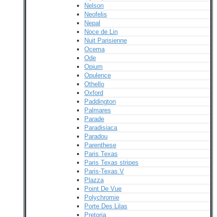
Nelson
Neofelis
Nepal
Noce de Lin
Nuit Parisienne
Ocema
Ode
Opium
Opulence
Othello
Oxford
Paddington
Palmares
Parade
Paradisiaca
Paradou
Parenthese
Paris Texas
Paris Texas stripes
Paris-Texas V
Plazza
Point De Vue
Polychromie
Porte Des Lilas
Pretoria