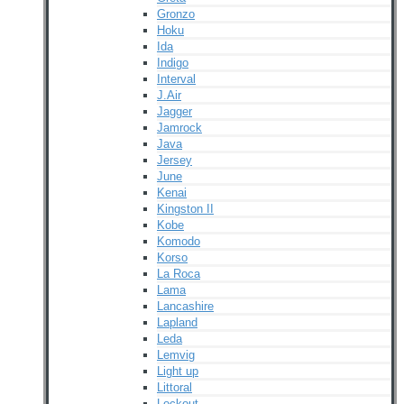
Gronzo
Hoku
Ida
Indigo
Interval
J.Air
Jagger
Jamrock
Java
Jersey
June
Kenai
Kingston II
Kobe
Komodo
Korso
La Roca
Lama
Lancashire
Lapland
Leda
Lemvig
Light up
Littoral
Lockout