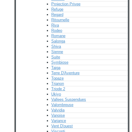
Projection Privee
Refuge
Regard
Ritournelle
Riva
Rodeo
Romane
Salonga
Shiva
Sienne
Suite
Symbiose
Taiga
Terre D'Aventure
Topaze
Trianon
Triode 2
Ukiyo
Vallees Suspendues
Valombreuse
Valvidia
Vanoise
Variance
Vent D'ouest
Visconti