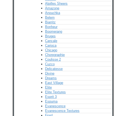
Alpilles Sheers
Amazone
Anouchka
Belem
Biarritz
Bonheur
Boomerang
Bruges
Cancale
Carioca
Chicago
Choregraphie
Coulisse 2
Cuzco
Delicatesse
Divine
Dreams
East Village
Elite
Elite Textures
Esprit 3
Espuma
Evanescence
Evanescence Textures
Fjord