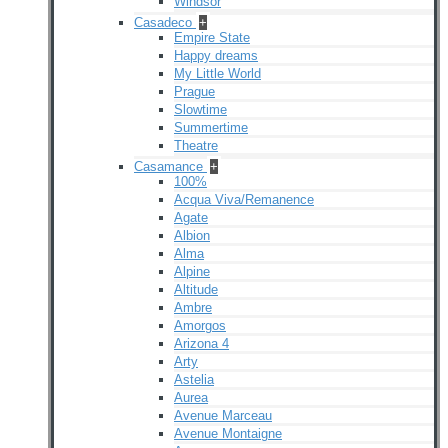
Windsor
Casadeco
+
Empire State
Happy dreams
My Little World
Prague
Slowtime
Summertime
Theatre
Casamance
+
100%
Acqua Viva/Remanence
Agate
Albion
Alma
Alpine
Altitude
Ambre
Amorgos
Arizona 4
Arty
Astelia
Aurea
Avenue Marceau
Avenue Montaigne