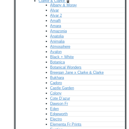
Clarke & Clarke
+
Albany & Moray
Alvar
Alvar 2
Amalfi
Amara
Amazonia
Anatolia
Animalia
Atmosphere
Avalon
Black + White
Botanica
Botanical Wonders
Breegan Jane x Clarke & Clarke
Bukhara
Cadoro
Castle Garden
Colony
Cote D`azur
Dawson Fr
Eden
Edgeworth
Electro
Elementa Fr Prints