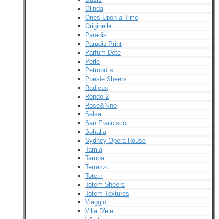
Olinda
Ones Upon a Time
Originelle
Paradis
Paradis Print
Parfum Dete
Perle
Petropolis
Poesie Sheers
Radieux
Rondo 2
Rose&Nino
Salsa
San Francisco
Sohalia
Sydney Opera House
Tamia
Tampa
Terrazzo
Totem
Totem Sheers
Totem Textures
Viaggio
Villa D'ete