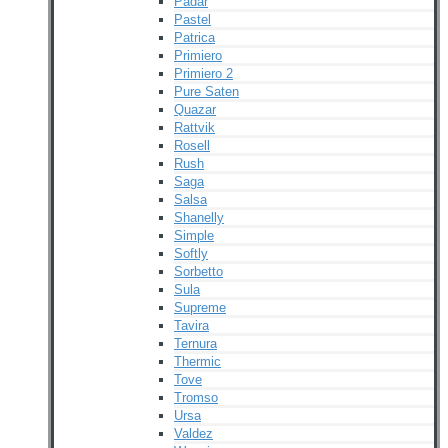
Padar
Pastel
Patrica
Primiero
Primiero 2
Pure Saten
Quazar
Rattvik
Rosell
Rush
Saga
Salsa
Shanelly
Simple
Softly
Sorbetto
Sula
Supreme
Tavira
Ternura
Thermic
Tove
Tromso
Ursa
Valdez