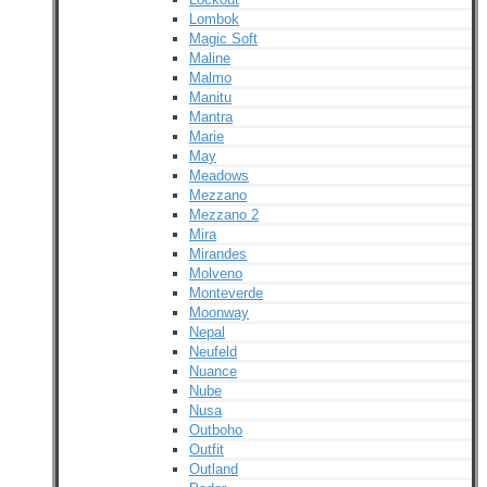
Lombok
Magic Soft
Maline
Malmo
Manitu
Mantra
Marie
May
Meadows
Mezzano
Mezzano 2
Mira
Mirandes
Molveno
Monteverde
Moonway
Nepal
Neufeld
Nuance
Nube
Nusa
Outboho
Outfit
Outland