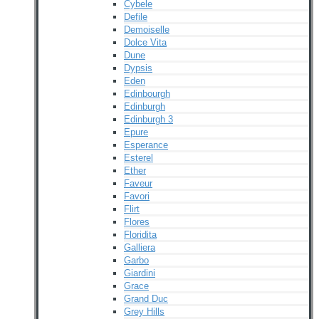
Cybele
Defile
Demoiselle
Dolce Vita
Dune
Dypsis
Eden
Edinbourgh
Edinburgh
Edinburgh 3
Epure
Esperance
Esterel
Ether
Faveur
Favori
Flirt
Flores
Floridita
Galliera
Garbo
Giardini
Grace
Grand Duc
Grey Hills