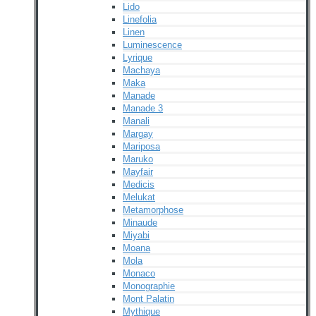
Lido
Linefolia
Linen
Luminescence
Lyrique
Machaya
Maka
Manade
Manade 3
Manali
Margay
Mariposa
Maruko
Mayfair
Medicis
Melukat
Metamorphose
Minaude
Miyabi
Moana
Mola
Monaco
Monographie
Mont Palatin
Mythique