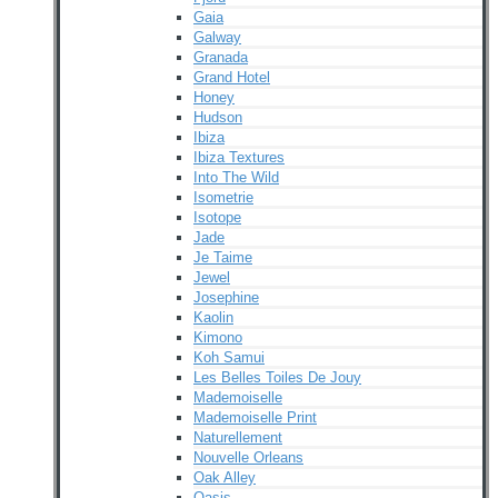
Gaia
Galway
Granada
Grand Hotel
Honey
Hudson
Ibiza
Ibiza Textures
Into The Wild
Isometrie
Isotope
Jade
Je Taime
Jewel
Josephine
Kaolin
Kimono
Koh Samui
Les Belles Toiles De Jouy
Mademoiselle
Mademoiselle Print
Naturellement
Nouvelle Orleans
Oak Alley
Oasis