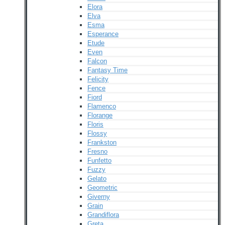
Elora
Elva
Esma
Esperance
Etude
Even
Falcon
Fantasy Time
Felicity
Fence
Fiord
Flamenco
Florange
Floris
Flossy
Frankston
Fresno
Funfetto
Fuzzy
Gelato
Geometric
Giverny
Grain
Grandiflora
Greta