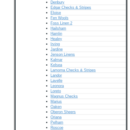
Denbury
Edgar Checks & Stripes
Eloise
Fen Wools
Foss Linen 2
Hailsham
Hamlin
Healey
Irving
Jardine
Jenson Linens
Kalmar
Kelsea
Lamorna Checks & Stripes
Landor
Lavelle
Leonora
Loreto
Magnus Checks
Marius
Oaken
Oberon Sheers
Oriana
Pelham
Roscoe