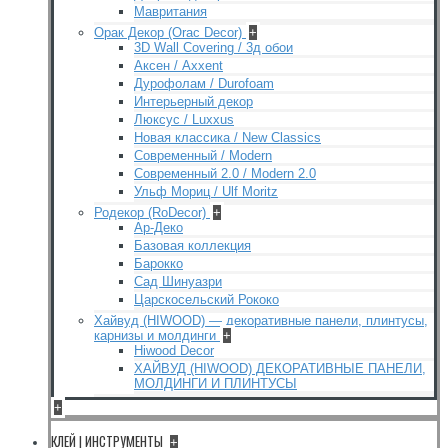
Мавритания
Орак Декор (Orac Decor)
+
3D Wall Covering / 3д обои
Аксен / Axxent
Дурофолам / Durofoam
Интерьерный декор
Люксус / Luxxus
Новая классика / New Classics
Современный / Modern
Современный 2.0 / Modern 2.0
Ульф Мориц / Ulf Moritz
Родекор (RoDecor)
+
Ар-Деко
Базовая коллекция
Барокко
Сад Шинуазри
Царскосельский Рококо
Хайвуд (HIWOOD) — декоративные панели, плинтусы,
карнизы и молдинги
+
Hiwood Decor
ХАЙВУД (HIWOOD) ДЕКОРАТИВНЫЕ ПАНЕЛИ,
МОЛДИНГИ И ПЛИНТУСЫ
+
КЛЕЙ | ИНСТРУМЕНТЫ
+