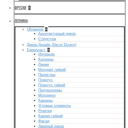
ФРЕСКИ
+
ЛЕПНИНА
Ultrawood
+
Архитектурный декор
Структура
Декор Дизайн (Decor Dizayn)
Европласт
+
Интерьер
Колонны
Линии
Молдинг гибкий
Пилястры
Плинтус
Плинтус гибкий
Полуколонны
Молдинги
Карнизы
Угловые элементы
Розетки
Карниз гибкий
Фасад
Дверной декор