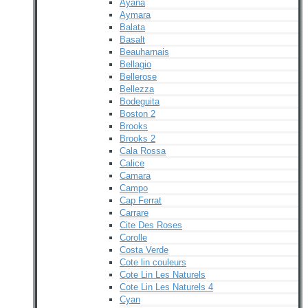
Ayana
Aymara
Balata
Basalt
Beauharnais
Bellagio
Bellerose
Bellezza
Bodeguita
Boston 2
Brooks
Brooks 2
Cala Rossa
Calice
Camara
Campo
Cap Ferrat
Carrare
Cite Des Roses
Corolle
Costa Verde
Cote lin couleurs
Cote Lin Les Naturels
Cote Lin Les Naturels 4
Cyan