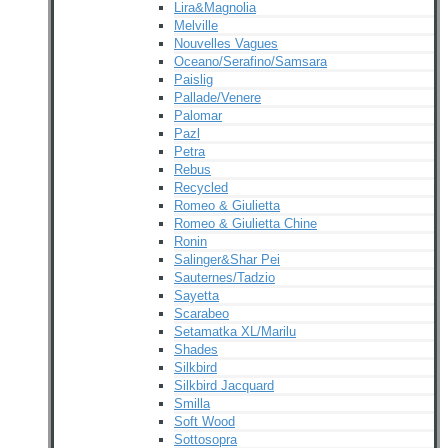
Lira&Magnolia
Melville
Nouvelles Vagues
Oceano/Serafino/Samsara
Paislig
Pallade/Venere
Palomar
Pazl
Petra
Rebus
Recycled
Romeo & Giulietta
Romeo & Giulietta Chine
Ronin
Salinger&Shar Pei
Sauternes/Tadzio
Sayetta
Scarabeo
Setamatka XL/Marilu
Shades
Silkbird
Silkbird Jacquard
Smilla
Soft Wood
Sottosopra