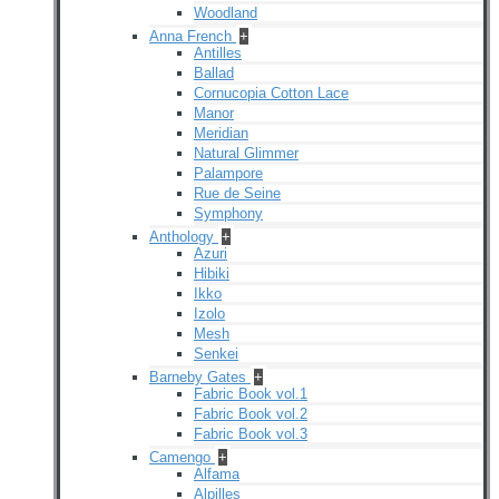
Woodland
Anna French
+
Antilles
Ballad
Cornucopia Cotton Lace
Manor
Meridian
Natural Glimmer
Palampore
Rue de Seine
Symphony
Anthology
+
Azuri
Hibiki
Ikko
Izolo
Mesh
Senkei
Barneby Gates
+
Fabric Book vol.1
Fabric Book vol.2
Fabric Book vol.3
Camengo
+
Alfama
Alpilles