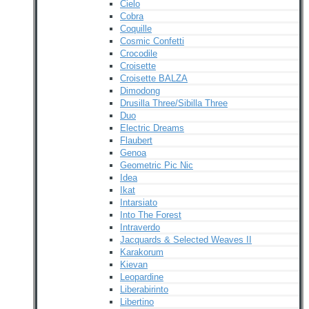
Cielo
Cobra
Coquille
Cosmic Confetti
Crocodile
Croisette
Croisette BALZA
Dimodong
Drusilla Three/Sibilla Three
Duo
Electric Dreams
Flaubert
Genoa
Geometric Pic Nic
Idea
Ikat
Intarsiato
Into The Forest
Intraverdo
Jacquards & Selected Weaves II
Karakorum
Kievan
Leopardine
Liberabirinto
Libertino