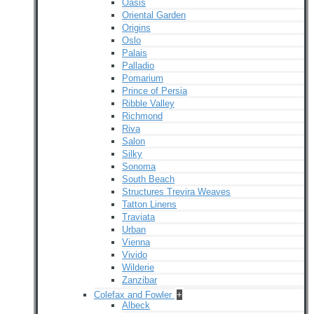
Oasis
Oriental Garden
Origins
Oslo
Palais
Palladio
Pomarium
Prince of Persia
Ribble Valley
Richmond
Riva
Salon
Silky
Sonoma
South Beach
Structures Trevira Weaves
Tatton Linens
Traviata
Urban
Vienna
Vivido
Wilderie
Zanzibar
Colefax and Fowler
+
Albeck