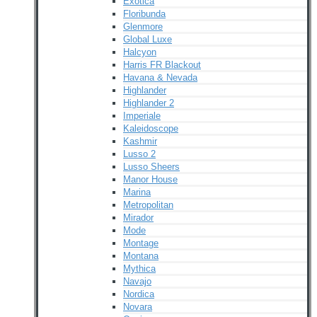
Exotica
Floribunda
Glenmore
Global Luxe
Halcyon
Harris FR Blackout
Havana & Nevada
Highlander
Highlander 2
Imperiale
Kaleidoscope
Kashmir
Lusso 2
Lusso Sheers
Manor House
Marina
Metropolitan
Mirador
Mode
Montage
Montana
Mythica
Navajo
Nordica
Novara