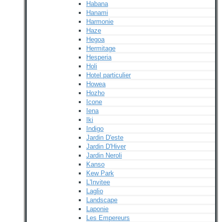
Habana
Hanami
Harmonie
Haze
Hegoa
Hermitage
Hesperia
Holi
Hotel particulier
Howea
Hozho
Icone
Iena
Iki
Indigo
Jardin D'este
Jardin D'Hiver
Jardin Neroli
Kanso
Kew Park
L'Invitee
Laglio
Landscape
Laponie
Les Empereurs