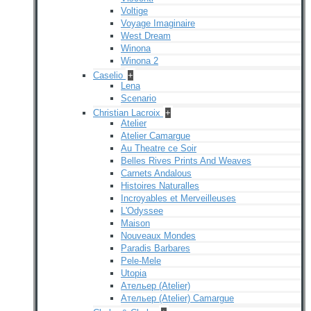
Voltige
Voyage Imaginaire
West Dream
Winona
Winona 2
Caselio
+
Lena
Scenario
Christian Lacroix
+
Atelier
Atelier Camargue
Au Theatre ce Soir
Belles Rives Prints And Weaves
Carnets Andalous
Histoires Naturalles
Incroyables et Merveilleuses
L'Odyssee
Maison
Nouveaux Mondes
Paradis Barbares
Pele-Mele
Utopia
Ательер (Atelier)
Ательер (Atelier) Camargue