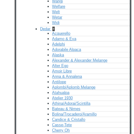
Wangi
Welfare
Welt
Wetar
Widi
Dedar
+
Acquerello
Adamo & Eva
Adelphi
Adorabile Alpaca
Alaska
Alexander & Alexander Melange
Alter Ego
Amoir Libre
Anna & Annalena
Antilope
Aplomb/Aplomb Melange
Atahualpa
Atelier 1930
Athina/Adorai/Scintilla
Bateau & Nimes
Bolina/Trocadero/Aramillo
Candice & Cristallo
Casse-Tete
Cherry Oh