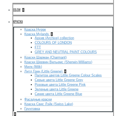
ОБОИ
+
КРАСКА
Краска Hygge
Краска Mylands
+
Архив (Archive) collection
COLOURS OF LONDON
FTT
GREY AND NEUTRAL PAINT COLOURS
Краски Шарман (Charmant)
Краски Шервин Вильемс (Sherwin-Williams)
Милк (Milk)
Литл Грин (Little Greene)
+
Палитра цветов Little Greene Colour Scales
Серые цвета Little Greene Grey
Розовые цвета Little Greene Pink
Зеленые цвета Little Greene
Синие цвета Little Greene Blue
Фасадные краски
Краска Свис Лэйк (Swiss Lake)
Грунтовка
+