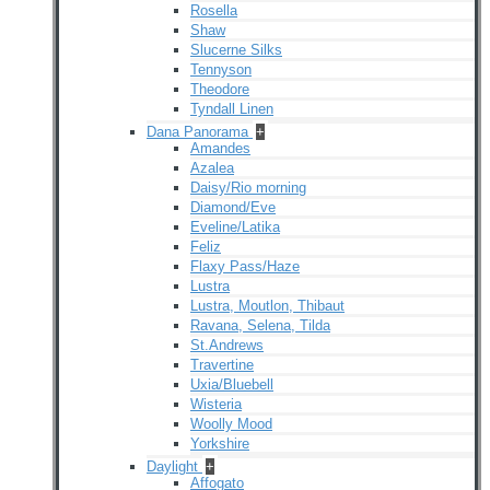
Rosella
Shaw
Slucerne Silks
Tennyson
Theodore
Tyndall Linen
Dana Panorama
+
Amandes
Azalea
Daisy/Rio morning
Diamond/Eve
Eveline/Latika
Feliz
Flaxy Pass/Haze
Lustra
Lustra, Moutlon, Thibaut
Ravana, Selena, Tilda
St.Andrews
Travertine
Uxia/Bluebell
Wisteria
Woolly Mood
Yorkshire
Daylight
+
Affogato