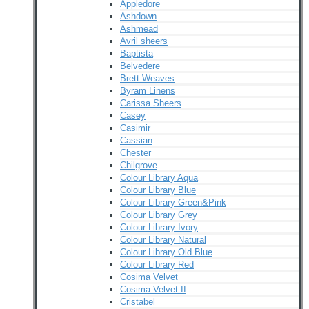
Appledore
Ashdown
Ashmead
Avril sheers
Baptista
Belvedere
Brett Weaves
Byram Linens
Carissa Sheers
Casey
Casimir
Cassian
Chester
Chilgrove
Colour Library Aqua
Colour Library Blue
Colour Library Green&Pink
Colour Library Grey
Colour Library Ivory
Colour Library Natural
Colour Library Old Blue
Colour Library Red
Cosima Velvet
Cosima Velvet II
Cristabel