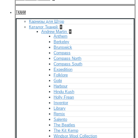
ТКАНИ
Карнизы для Штор
Каталог Тканей
+
Andrew Martin
+
Anthem
Berkeley
Brunswick
Compass
Compass North
Compass South
Expedition
Folklore
Gobi
Harbour
Hindu Kush
Holly Frean
Inventor
Library
Remix
Salento
The Beatles
The Kit Kemp
Windsor Wool Collection