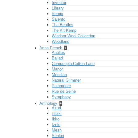
Inventor
Library
Remix
Salento
The Beatles
The Kit Kemp
Windsor Wool Collection
Woodland
Anna French
+
Antilles
Ballad
Cornucopia Cotton Lace
Manor
Meridian
Natural Glimmer
Palampore
Rue de Seine
Symphony
Anthology
+
Azuri
Hibiki
Ikko
Izolo
Mesh
Senkei