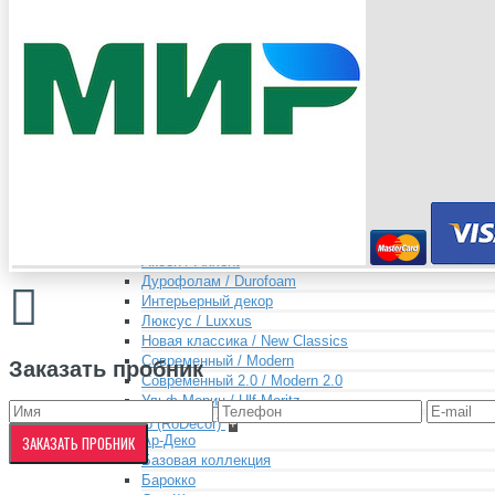
Плинтус
Плинтус гибкий
Полуколонны
Молдинги
Карнизы
Угловые элементы
Розетки
Карниз гибкий
Фасад
Дверной декор
Мавритания
Орак Декор (Orac Decor)
+
3D Wall Covering / 3д обои
Аксен / Axxent
Дурофолам / Durofoam
Интерьерный декор
Люксус / Luxxus
Новая классика / New Classics
Современный / Modern
Заказать пробник
Современный 2.0 / Modern 2.0
Ульф Мориц / Ulf Moritz
Родекор (RoDecor)
+
Ар-Деко
ЗАКАЗАТЬ ПРОБНИК
Базовая коллекция
Барокко