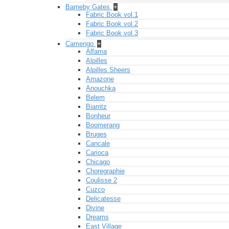
Barneby Gates
+
Fabric Book vol.1
Fabric Book vol.2
Fabric Book vol.3
Camengo
+
Alfama
Alpilles
Alpilles Sheers
Amazone
Anouchka
Belem
Biarritz
Bonheur
Boomerang
Bruges
Cancale
Carioca
Chicago
Choregraphie
Coulisse 2
Cuzco
Delicatesse
Divine
Dreams
East Village