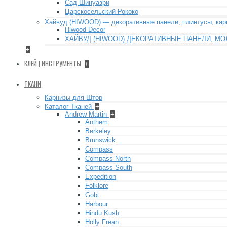
Сад Шинуазри
Царскосельский Рококо
Хайвуд (HIWOOD) — декоративные панели, плинтусы, ка
Hiwood Decor
ХАЙВУД (HIWOOD) ДЕКОРАТИВНЫЕ ПАНЕЛИ, МО
+
КЛЕЙ | ИНСТРУМЕНТЫ
+
ТКАНИ
Карнизы для Штор
Каталог Тканей
+
Andrew Martin
+
Anthem
Berkeley
Brunswick
Compass
Compass North
Compass South
Expedition
Folklore
Gobi
Harbour
Hindu Kush
Holly Frean