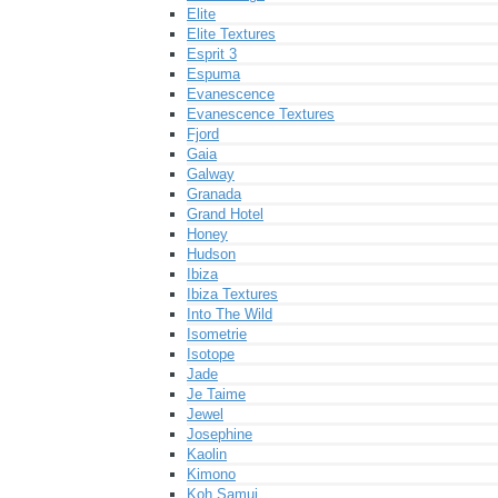
Elite
Elite Textures
Esprit 3
Espuma
Evanescence
Evanescence Textures
Fjord
Gaia
Galway
Granada
Grand Hotel
Honey
Hudson
Ibiza
Ibiza Textures
Into The Wild
Isometrie
Isotope
Jade
Je Taime
Jewel
Josephine
Kaolin
Kimono
Koh Samui