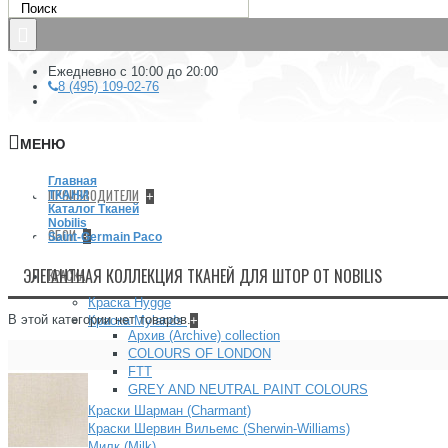
Ежедневно с 10:00 до 20:00
8 (495) 109-02-76
МЕНЮ
Главная
ПРОИЗВОДИТЕЛИ
ТКАНИ
+
Каталог Тканей
Nobilis
ОБОИ
+
Saint-Germain Paco
ЭЛЕГАНТНАЯ КОЛЛЕКЦИЯ ТКАНЕЙ ДЛЯ ШТОР ОТ NOBILIS
КРАСКА
Краска Hygge
В этой категории нет товаров.
Краска Mylands
+
Архив (Archive) collection
COLOURS OF LONDON
FTT
GREY AND NEUTRAL PAINT COLOURS
Краски Шарман (Charmant)
Краски Шервин Вильемс (Sherwin-Williams)
Милк (Milk)