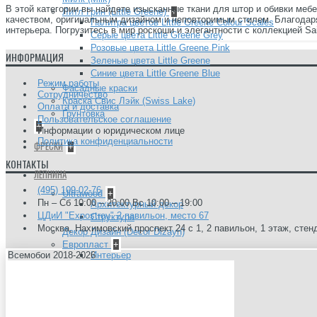
В этой категории вы найдете изысканные ткани для штор и обивки мебе
Литл Грин (Little Greene)
+
качеством, оригинальным дизайном и неповторимым стилем. Благодаря
Палитра цветов Little Greene Colour Scales
интерьера. Погрузитесь в мир роскоши и элегантности с коллекцией Sain
Серые цвета Little Greene Grey
Розовые цвета Little Greene Pink
ИНФОРМАЦИЯ
Зеленые цвета Little Greene
Синие цвета Little Greene Blue
Режим работы
Фасадные краски
Сотрудничество
Краска Свис Лэйк (Swiss Lake)
Оплата и доставка
Грунтовка
Пользовательское соглашение
+
Информации о юридическом лице
Политика конфиденциальности
ФРЕСКИ
+
КОНТАКТЫ
ЛЕПНИНА
(495) 109-02-76
Ultrawood
+
Пн – Сб 10:00 – 20:00 Вс 10:00 – 19:00
Архитектурный декор
ЦДиИ "Expostroy" 2 павильон, место 67
Структура
Москва, Нахимовский проспект 24 с 1, 2 павильон, 1 этаж, стен
Декор Дизайн (Decor Dizayn)
Европласт
+
Всемобои 2018-2026
Интерьер
Колонны
Линии
Молдинг гибкий
Пилястры