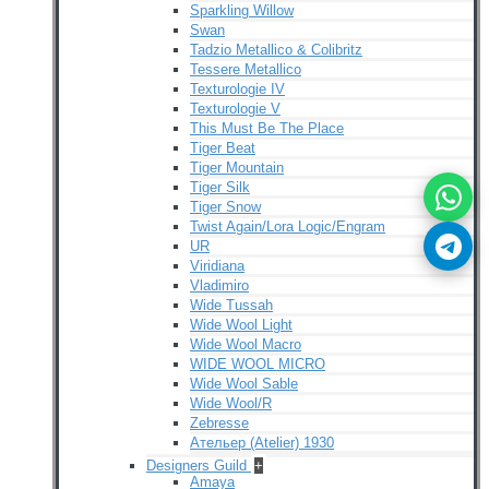
Sparkling Willow
Swan
Tadzio Metallico & Colibritz
Tessere Metallico
Texturologie IV
Texturologie V
This Must Be The Place
Tiger Beat
Tiger Mountain
Tiger Silk
Tiger Snow
Twist Again/Lora Logic/Engram
UR
Viridiana
Vladimiro
Wide Tussah
Wide Wool Light
Wide Wool Macro
WIDE WOOL MICRO
Wide Wool Sable
Wide Wool/R
Zebresse
Ательер (Atelier) 1930
Designers Guild
+
Amaya