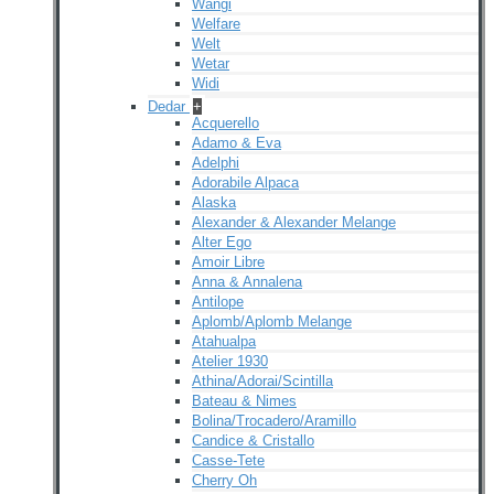
Wangi
Welfare
Welt
Wetar
Widi
Dedar
+
Acquerello
Adamo & Eva
Adelphi
Adorabile Alpaca
Alaska
Alexander & Alexander Melange
Alter Ego
Amoir Libre
Anna & Annalena
Antilope
Aplomb/Aplomb Melange
Atahualpa
Atelier 1930
Athina/Adorai/Scintilla
Bateau & Nimes
Bolina/Trocadero/Aramillo
Candice & Cristallo
Casse-Tete
Cherry Oh