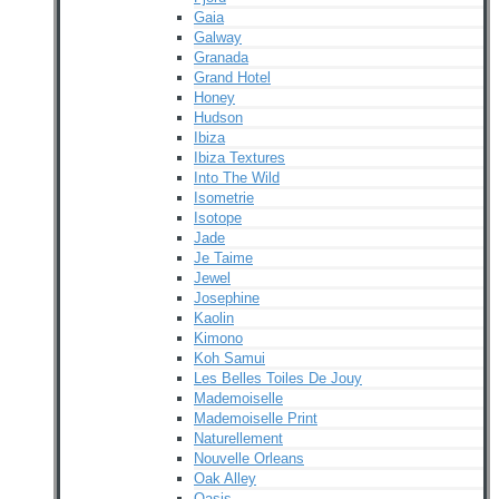
Gaia
Galway
Granada
Grand Hotel
Honey
Hudson
Ibiza
Ibiza Textures
Into The Wild
Isometrie
Isotope
Jade
Je Taime
Jewel
Josephine
Kaolin
Kimono
Koh Samui
Les Belles Toiles De Jouy
Mademoiselle
Mademoiselle Print
Naturellement
Nouvelle Orleans
Oak Alley
Oasis