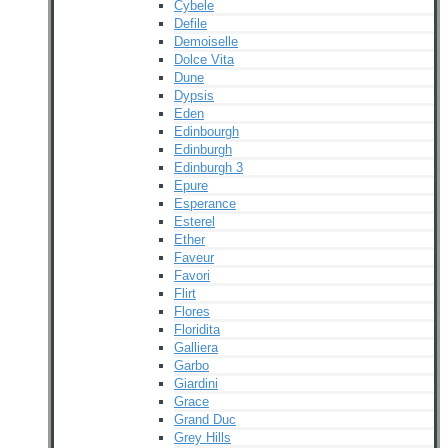
Cybele
Defile
Demoiselle
Dolce Vita
Dune
Dypsis
Eden
Edinbourgh
Edinburgh
Edinburgh 3
Epure
Esperance
Esterel
Ether
Faveur
Favori
Flirt
Flores
Floridita
Galliera
Garbo
Giardini
Grace
Grand Duc
Grey Hills