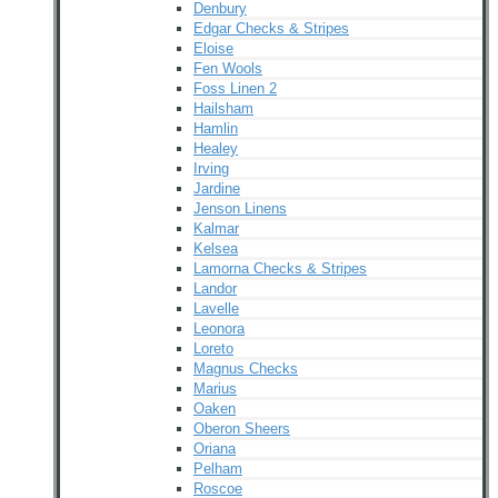
Denbury
Edgar Checks & Stripes
Eloise
Fen Wools
Foss Linen 2
Hailsham
Hamlin
Healey
Irving
Jardine
Jenson Linens
Kalmar
Kelsea
Lamorna Checks & Stripes
Landor
Lavelle
Leonora
Loreto
Magnus Checks
Marius
Oaken
Oberon Sheers
Oriana
Pelham
Roscoe