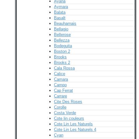
Ayana
Aymara
Balata
Basalt
Beauharnais
Bellagio
Bellerose
Bellezza
Bodeguita
Boston 2
Brooks
Brooks 2
Cala Rossa
Calice
Camara
Campo
Cap Ferrat
Carrare
Cite Des Roses
Corolle
Costa Verde
Cote lin couleurs
Cote Lin Les Naturels
Cote Lin Les Naturels 4
Cyan