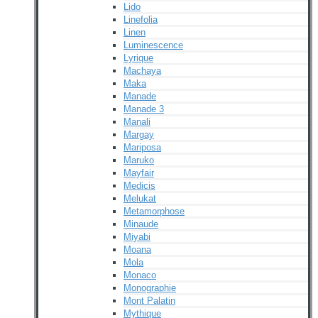
Lido
Linefolia
Linen
Luminescence
Lyrique
Machaya
Maka
Manade
Manade 3
Manali
Margay
Mariposa
Maruko
Mayfair
Medicis
Melukat
Metamorphose
Minaude
Miyabi
Moana
Mola
Monaco
Monographie
Mont Palatin
Mythique