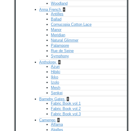
Woodland
Anna French
+
Antilles
Ballad
Cornucopia Cotton Lace
Manor
Meridian
Natural Glimmer
Palampore
Rue de Seine
Symphony
Anthology
+
Azuri
Hibiki
Ikko
Izolo
Mesh
Senkei
Barneby Gates
+
Fabric Book vol.1
Fabric Book vol.2
Fabric Book vol.3
Camengo
+
Alfama
Alpilles