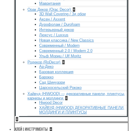
Мавритания
Орак Декор (Orac Decor)
+
3D Wall Covering / 3д обои
Аксен / Axxent
Дурофолам / Durofoam
Интерьерный декор
Люксус / Luxxus
Новая классика / New Classics
Современный / Modern
Современный 2.0 / Modern 2.0
Ульф Мориц / Ulf Moritz
Родекор (RoDecor)
+
Ар-Деко
Базовая коллекция
Барокко
Сад Шинуазри
Царскосельский Рококо
Хайвуд (HIWOOD) — декоративные панели, плинтусы,
карнизы и молдинги
+
Hiwood Decor
ХАЙВУД (HIWOOD) ДЕКОРАТИВНЫЕ ПАНЕЛИ,
МОЛДИНГИ И ПЛИНТУСЫ
+
КЛЕЙ | ИНСТРУМЕНТЫ
+