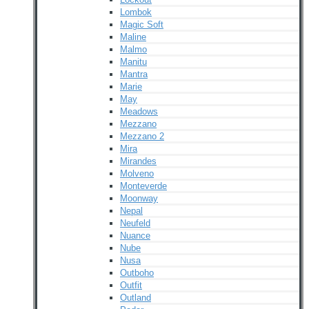
Lombok
Magic Soft
Maline
Malmo
Manitu
Mantra
Marie
May
Meadows
Mezzano
Mezzano 2
Mira
Mirandes
Molveno
Monteverde
Moonway
Nepal
Neufeld
Nuance
Nube
Nusa
Outboho
Outfit
Outland