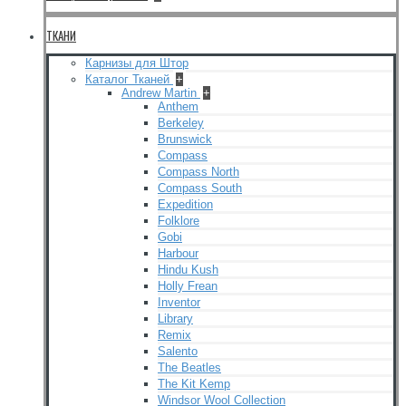
ТКАНИ
Карнизы для Штор
Каталог Тканей
+
Andrew Martin
+
Anthem
Berkeley
Brunswick
Compass
Compass North
Compass South
Expedition
Folklore
Gobi
Harbour
Hindu Kush
Holly Frean
Inventor
Library
Remix
Salento
The Beatles
The Kit Kemp
Windsor Wool Collection