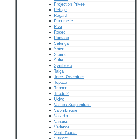
Projection Privee
Refuge
Regard
Ritournelle
Riva
Rodeo
Romane
Salonga
Shiva
Sienne
Suite
Symbiose
Taiga
Terre D'Aventure
Topaze
Trianon
Triode 2
Ukiyo
Vallees Suspendues
Valombreuse
Valvidia
Vanoise
Variance
Vent D'ouest
Visconti