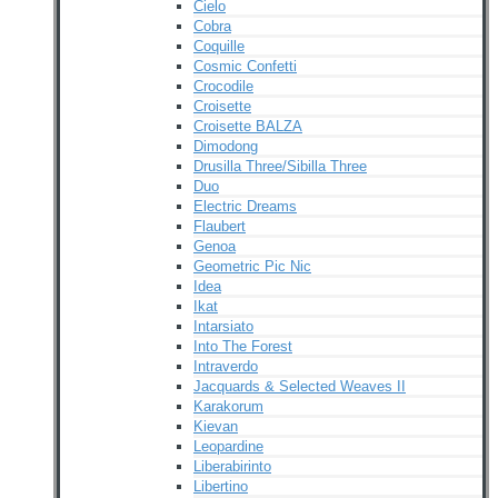
Cielo
Cobra
Coquille
Cosmic Confetti
Crocodile
Croisette
Croisette BALZA
Dimodong
Drusilla Three/Sibilla Three
Duo
Electric Dreams
Flaubert
Genoa
Geometric Pic Nic
Idea
Ikat
Intarsiato
Into The Forest
Intraverdo
Jacquards & Selected Weaves II
Karakorum
Kievan
Leopardine
Liberabirinto
Libertino