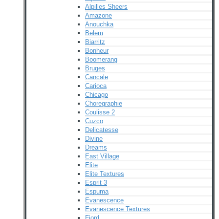
Alpilles Sheers
Amazone
Anouchka
Belem
Biarritz
Bonheur
Boomerang
Bruges
Cancale
Carioca
Chicago
Choregraphie
Coulisse 2
Cuzco
Delicatesse
Divine
Dreams
East Village
Elite
Elite Textures
Esprit 3
Espuma
Evanescence
Evanescence Textures
Fjord