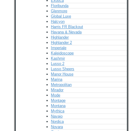
Exotica
Floribunda
Glenmore
Global Luxe
Halcyon
Harris FR Blackout
Havana & Nevada
Highlander
Highlander 2
Imperiale
Kaleidoscope
Kashmir
Lusso 2
Lusso Sheers
Manor House
Marina
Metropolitan
Mirador
Mode
Montage
Montana
Mythica
Navajo
Nordica
Novara