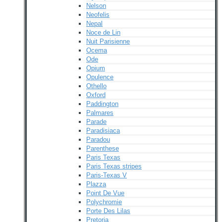
Nelson
Neofelis
Nepal
Noce de Lin
Nuit Parisienne
Ocema
Ode
Opium
Opulence
Othello
Oxford
Paddington
Palmares
Parade
Paradisiaca
Paradou
Parenthese
Paris Texas
Paris Texas stripes
Paris-Texas V
Plazza
Point De Vue
Polychromie
Porte Des Lilas
Pretoria