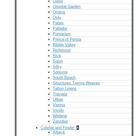
Oasis
Oriental Garden
Origins
Oslo
Palais
Palladio
Pomarium
Prince of Persia
Ribble Valley
Richmond
Riva
Salon
Silky
Sonoma
South Beach
Structures Trevira Weaves
Tatton Linens
Traviata
Urban
Vienna
Vivido
Wilderie
Zanzibar
Colefax and Fowler
+
Albeck