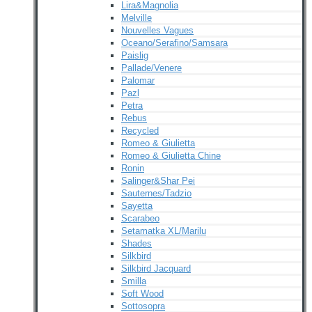
Lira&Magnolia
Melville
Nouvelles Vagues
Oceano/Serafino/Samsara
Paislig
Pallade/Venere
Palomar
Pazl
Petra
Rebus
Recycled
Romeo & Giulietta
Romeo & Giulietta Chine
Ronin
Salinger&Shar Pei
Sauternes/Tadzio
Sayetta
Scarabeo
Setamatka XL/Marilu
Shades
Silkbird
Silkbird Jacquard
Smilla
Soft Wood
Sottosopra