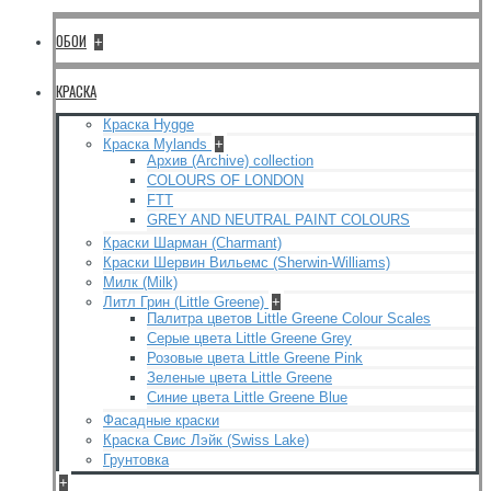
ОБОИ
+
КРАСКА
Краска Hygge
Краска Mylands
+
Архив (Archive) collection
COLOURS OF LONDON
FTT
GREY AND NEUTRAL PAINT COLOURS
Краски Шарман (Charmant)
Краски Шервин Вильемс (Sherwin-Williams)
Милк (Milk)
Литл Грин (Little Greene)
+
Палитра цветов Little Greene Colour Scales
Серые цвета Little Greene Grey
Розовые цвета Little Greene Pink
Зеленые цвета Little Greene
Синие цвета Little Greene Blue
Фасадные краски
Краска Свис Лэйк (Swiss Lake)
Грунтовка
+