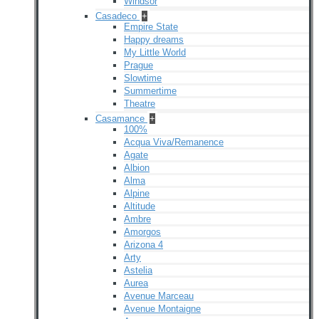
Windsor
Casadeco
+
Empire State
Happy dreams
My Little World
Prague
Slowtime
Summertime
Theatre
Casamance
+
100%
Acqua Viva/Remanence
Agate
Albion
Alma
Alpine
Altitude
Ambre
Amorgos
Arizona 4
Arty
Astelia
Aurea
Avenue Marceau
Avenue Montaigne