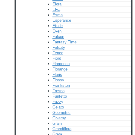
Elora
Elva
Esma
Esperance
Etude
Even
Falcon
Fantasy Time
Felicity
Fence
Fiord
Flamenco
Florange
Floris
Flossy
Frankston
Fresno
Funfetto
Fuzzy
Gelato
Geometric
Giverny
Grain
Grandiflora
Greta