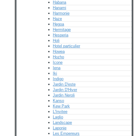
Habana
Hanami
Harmonie
Haze
Hegoa
Hermitage
Hesperia
Holi
Hotel particulier
Howea
Hozho
Icone
Iena
Iki
Indigo
Jardin D'este
Jardin D'Hiver
Jardin Neroli
Kanso
Kew Park
L'Invitee
Laglio
Landscape
Laponie
Les Empereurs