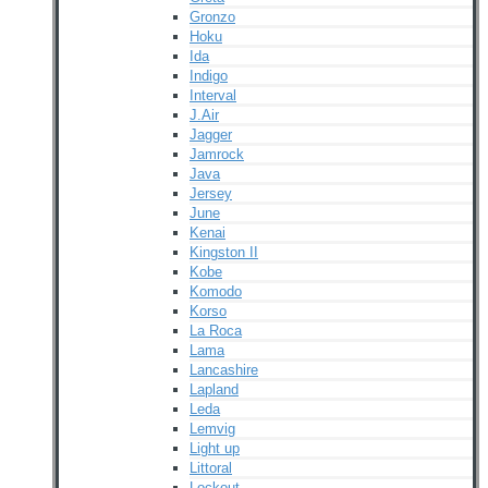
Gronzo
Hoku
Ida
Indigo
Interval
J.Air
Jagger
Jamrock
Java
Jersey
June
Kenai
Kingston II
Kobe
Komodo
Korso
La Roca
Lama
Lancashire
Lapland
Leda
Lemvig
Light up
Littoral
Lockout