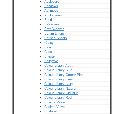
Appledore
Ashdown
Ashmead
Avril sheers
Baptista
Belvedere
Brett Weaves
Byram Linens
Carissa Sheers
Casey
Casimir
Cassian
Chester
Chilgrove
Colour Library Aqua
Colour Library Blue
Colour Library Green&Pink
Colour Library Grey
Colour Library Ivory
Colour Library Natural
Colour Library Old Blue
Colour Library Red
Cosima Velvet
Cosima Velvet II
Cristabel