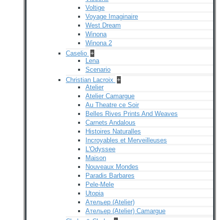
Voltige
Voyage Imaginaire
West Dream
Winona
Winona 2
Caselio
+
Lena
Scenario
Christian Lacroix
+
Atelier
Atelier Camargue
Au Theatre ce Soir
Belles Rives Prints And Weaves
Carnets Andalous
Histoires Naturalles
Incroyables et Merveilleuses
L'Odyssee
Maison
Nouveaux Mondes
Paradis Barbares
Pele-Mele
Utopia
Ательер (Atelier)
Ательер (Atelier) Camargue