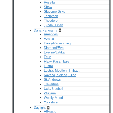
Rosella
Shaw
Slucerne Silks
Tennyson
Theodore
Tyndall Linen
Dana Panorama
+
Amandes
Azalea
Daisy/Rio morning
Diamond/Eve
Eveline/Latika
Feliz
Flaxy Pass/Haze
Lustra
Lustra, Moutlon, Thibaut
Ravana, Selena, Tilda
St.Andrews
Travertine
Uxia/Bluebell
Wisteria
Woolly Mood
Yorkshire
Daylight
+
Affogato