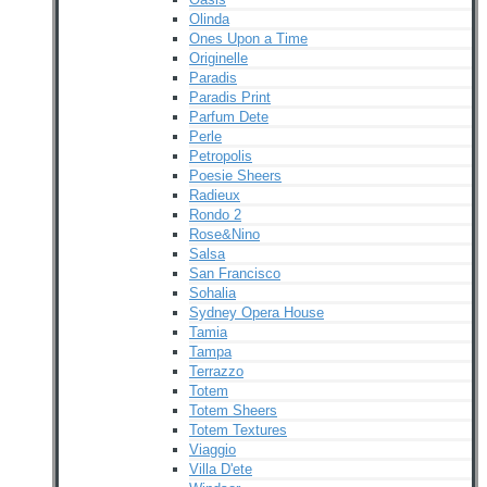
Olinda
Ones Upon a Time
Originelle
Paradis
Paradis Print
Parfum Dete
Perle
Petropolis
Poesie Sheers
Radieux
Rondo 2
Rose&Nino
Salsa
San Francisco
Sohalia
Sydney Opera House
Tamia
Tampa
Terrazzo
Totem
Totem Sheers
Totem Textures
Viaggio
Villa D'ete