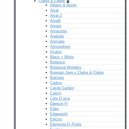
Clarke & Clarke
+
Albany & Moray
Alvar
Alvar 2
Amalfi
Amara
Amazonia
Anatolia
Animalia
Atmosphere
Avalon
Black + White
Botanica
Botanical Wonders
Breegan Jane x Clarke & Clarke
Bukhara
Cadoro
Castle Garden
Colony
Cote D`azur
Dawson Fr
Eden
Edgeworth
Electro
Elementa Fr Prints