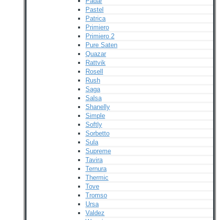
Padar
Pastel
Patrica
Primiero
Primiero 2
Pure Saten
Quazar
Rattvik
Rosell
Rush
Saga
Salsa
Shanelly
Simple
Softly
Sorbetto
Sula
Supreme
Tavira
Ternura
Thermic
Tove
Tromso
Ursa
Valdez