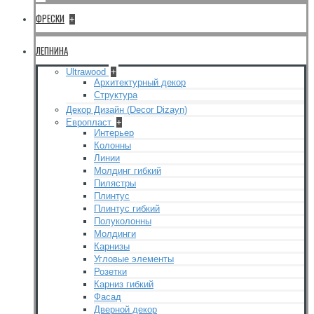
ФРЕСКИ
+
ЛЕПНИНА
Ultrawood
+
Архитектурный декор
Структура
Декор Дизайн (Decor Dizayn)
Европласт
+
Интерьер
Колонны
Линии
Молдинг гибкий
Пилястры
Плинтус
Плинтус гибкий
Полуколонны
Молдинги
Карнизы
Угловые элементы
Розетки
Карниз гибкий
Фасад
Дверной декор