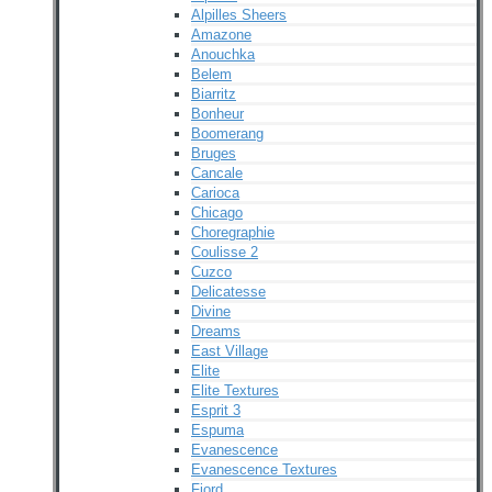
Alpilles Sheers
Amazone
Anouchka
Belem
Biarritz
Bonheur
Boomerang
Bruges
Cancale
Carioca
Chicago
Choregraphie
Coulisse 2
Cuzco
Delicatesse
Divine
Dreams
East Village
Elite
Elite Textures
Esprit 3
Espuma
Evanescence
Evanescence Textures
Fjord