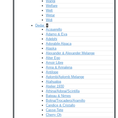
Wangi
Welfare
Welt
Wetar
Widi
Dedar
+
Acquerello
Adamo & Eva
Adelphi
Adorabile Alpaca
Alaska
Alexander & Alexander Melange
Alter Ego
Amoir Libre
Anna & Annalena
Antilope
Aplomb/Aplomb Melange
Atahualpa
Atelier 1930
Athina/Adorai/Scintilla
Bateau & Nimes
Bolina/Trocadero/Aramillo
Candice & Cristallo
Casse-Tete
Cherry Oh