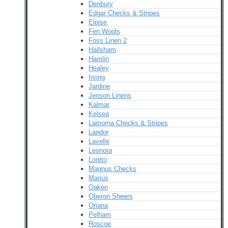
Denbury
Edgar Checks & Stripes
Eloise
Fen Wools
Foss Linen 2
Hailsham
Hamlin
Healey
Irving
Jardine
Jenson Linens
Kalmar
Kelsea
Lamorna Checks & Stripes
Landor
Lavelle
Leonora
Loreto
Magnus Checks
Marius
Oaken
Oberon Sheers
Oriana
Pelham
Roscoe