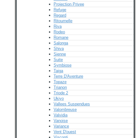
Projection Privee
Refuge
Regard
Ritournelle
Riva
Rodeo
Romane
Salonga
Shiva
Sienne
Suite
Symbiose
Taiga
Terre D'Aventure
Topaze
Trianon
Triode 2
Ukiyo
Vallees Suspendues
Valombreuse
Valvidia
Vanoise
Variance
Vent D'ouest
Visconti