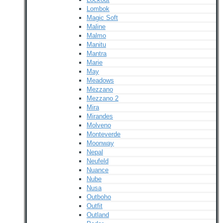
Lombok
Magic Soft
Maline
Malmo
Manitu
Mantra
Marie
May
Meadows
Mezzano
Mezzano 2
Mira
Mirandes
Molveno
Monteverde
Moonway
Nepal
Neufeld
Nuance
Nube
Nusa
Outboho
Outfit
Outland