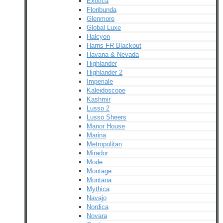
Exotica
Floribunda
Glenmore
Global Luxe
Halcyon
Harris FR Blackout
Havana & Nevada
Highlander
Highlander 2
Imperiale
Kaleidoscope
Kashmir
Lusso 2
Lusso Sheers
Manor House
Marina
Metropolitan
Mirador
Mode
Montage
Montana
Mythica
Navajo
Nordica
Novara