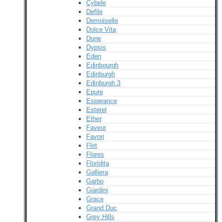
Cybele
Defile
Demoiselle
Dolce Vita
Dune
Dypsis
Eden
Edinbourgh
Edinburgh
Edinburgh 3
Epure
Esperance
Esterel
Ether
Faveur
Favori
Flirt
Flores
Floridita
Galliera
Garbo
Giardini
Grace
Grand Duc
Grey Hills