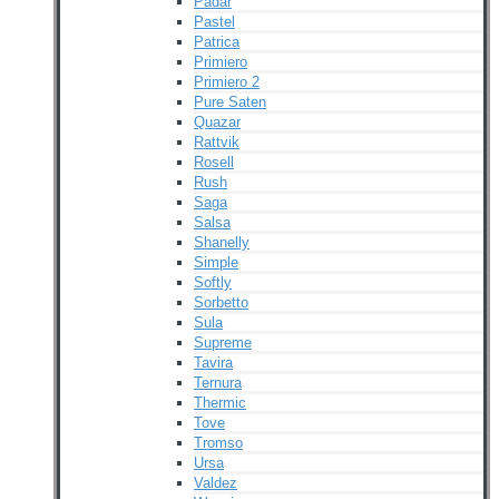
Padar
Pastel
Patrica
Primiero
Primiero 2
Pure Saten
Quazar
Rattvik
Rosell
Rush
Saga
Salsa
Shanelly
Simple
Softly
Sorbetto
Sula
Supreme
Tavira
Ternura
Thermic
Tove
Tromso
Ursa
Valdez