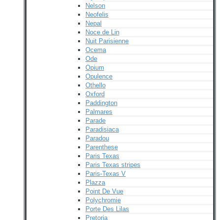
Nelson
Neofelis
Nepal
Noce de Lin
Nuit Parisienne
Ocema
Ode
Opium
Opulence
Othello
Oxford
Paddington
Palmares
Parade
Paradisiaca
Paradou
Parenthese
Paris Texas
Paris Texas stripes
Paris-Texas V
Plazza
Point De Vue
Polychromie
Porte Des Lilas
Pretoria