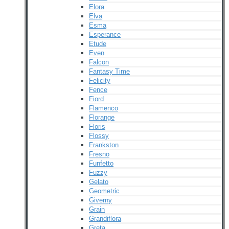
Elora
Elva
Esma
Esperance
Etude
Even
Falcon
Fantasy Time
Felicity
Fence
Fiord
Flamenco
Florange
Floris
Flossy
Frankston
Fresno
Funfetto
Fuzzy
Gelato
Geometric
Giverny
Grain
Grandiflora
Greta