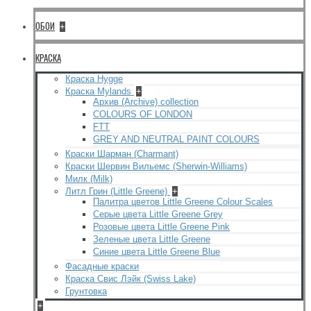
ОБОИ
+
КРАСКА
Краска Hygge
Краска Mylands
+
Архив (Archive) collection
COLOURS OF LONDON
FTT
GREY AND NEUTRAL PAINT COLOURS
Краски Шарман (Charmant)
Краски Шервин Вильемс (Sherwin-Williams)
Милк (Milk)
Литл Грин (Little Greene)
+
Палитра цветов Little Greene Colour Scales
Серые цвета Little Greene Grey
Розовые цвета Little Greene Pink
Зеленые цвета Little Greene
Синие цвета Little Greene Blue
Фасадные краски
Краска Свис Лэйк (Swiss Lake)
Грунтовка
+