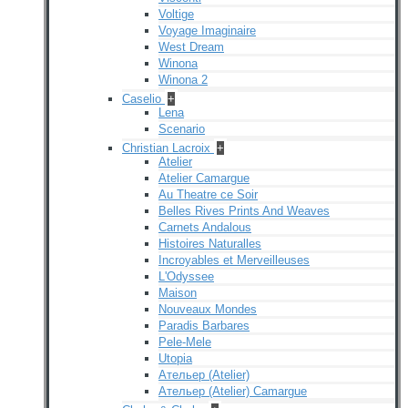
Voltige
Voyage Imaginaire
West Dream
Winona
Winona 2
Caselio
+
Lena
Scenario
Christian Lacroix
+
Atelier
Atelier Camargue
Au Theatre ce Soir
Belles Rives Prints And Weaves
Carnets Andalous
Histoires Naturalles
Incroyables et Merveilleuses
L'Odyssee
Maison
Nouveaux Mondes
Paradis Barbares
Pele-Mele
Utopia
Ательер (Atelier)
Ательер (Atelier) Camargue