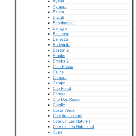
Ayana
Aymara
Balata
Basalt
Beauharnais
Bellagio
Bellerose
Bellezza
Bodeguita
Boston 2
Brooks
Brooks 2
Cala Rossa
Calice
Camara
Campo
Cap Ferrat
Carrare
Cite Des Roses
Corolle
Costa Verde
Cote lin couleurs
Cote Lin Les Naturels
Cote Lin Les Naturels 4
Cyan