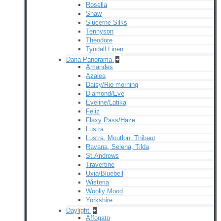
Rosella
Shaw
Slucerne Silks
Tennyson
Theodore
Tyndall Linen
Dana Panorama
+
Amandes
Azalea
Daisy/Rio morning
Diamond/Eve
Eveline/Latika
Feliz
Flaxy Pass/Haze
Lustra
Lustra, Moutlon, Thibaut
Ravana, Selena, Tilda
St.Andrews
Travertine
Uxia/Bluebell
Wisteria
Woolly Mood
Yorkshire
Daylight
+
Affogato