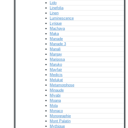
Lido
Linefolia
Linen
Luminescence
Lyrique
Machaya
Maka
Manade
Manade 3
Manali
Margay
Mariposa
Maruko
Mayfair
Medicis
Melukat
Metamorphose
Minaude
Miyabi
Moana
Mola
Monaco
Monographie
Mont Palatin
Mythique