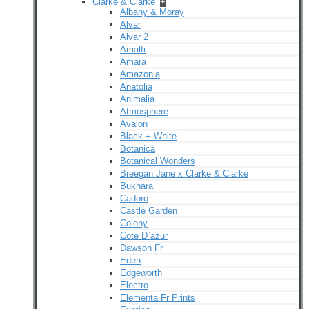
Clarke & Clarke
+
Albany & Moray
Alvar
Alvar 2
Amalfi
Amara
Amazonia
Anatolia
Animalia
Atmosphere
Avalon
Black + White
Botanica
Botanical Wonders
Breegan Jane x Clarke & Clarke
Bukhara
Cadoro
Castle Garden
Colony
Cote D`azur
Dawson Fr
Eden
Edgeworth
Electro
Elementa Fr Prints