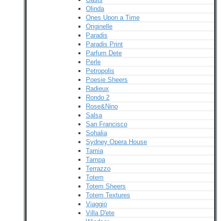
Olinda
Ones Upon a Time
Originelle
Paradis
Paradis Print
Parfum Dete
Perle
Petropolis
Poesie Sheers
Radieux
Rondo 2
Rose&Nino
Salsa
San Francisco
Sohalia
Sydney Opera House
Tamia
Tampa
Terrazzo
Totem
Totem Sheers
Totem Textures
Viaggio
Villa D'ete