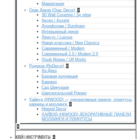
Мавритания
Орак Декор (Orac Decor)
+
3D Wall Covering / 3д обои
Аксен / Axxent
Дурофолам / Durofoam
Интерьерный декор
Люксус / Luxxus
Новая классика / New Classics
Современный / Modern
Современный 2.0 / Modern 2.0
Ульф Мориц / Ulf Moritz
Родекор (RoDecor)
+
Ар-Деко
Базовая коллекция
Барокко
Сад Шинуазри
Царскосельский Рококо
Хайвуд (HIWOOD) — декоративные панели, плинтусы,
карнизы и молдинги
+
Hiwood Decor
ХАЙВУД (HIWOOD) ДЕКОРАТИВНЫЕ ПАНЕЛИ,
МОЛДИНГИ И ПЛИНТУСЫ
+
КЛЕЙ | ИНСТРУМЕНТЫ
+