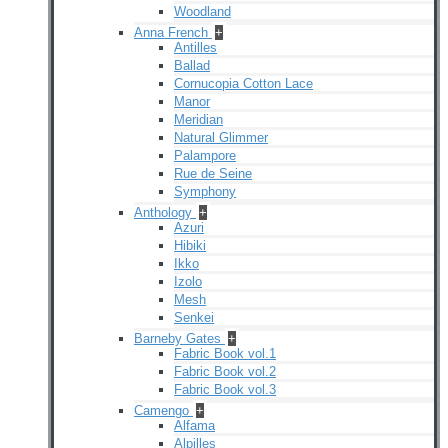
Woodland
Anna French
+
Antilles
Ballad
Cornucopia Cotton Lace
Manor
Meridian
Natural Glimmer
Palampore
Rue de Seine
Symphony
Anthology
+
Azuri
Hibiki
Ikko
Izolo
Mesh
Senkei
Barneby Gates
+
Fabric Book vol.1
Fabric Book vol.2
Fabric Book vol.3
Camengo
+
Alfama
Alpilles