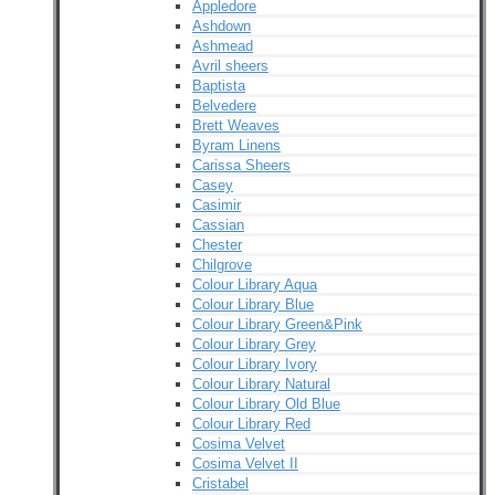
Appledore
Ashdown
Ashmead
Avril sheers
Baptista
Belvedere
Brett Weaves
Byram Linens
Carissa Sheers
Casey
Casimir
Cassian
Chester
Chilgrove
Colour Library Aqua
Colour Library Blue
Colour Library Green&Pink
Colour Library Grey
Colour Library Ivory
Colour Library Natural
Colour Library Old Blue
Colour Library Red
Cosima Velvet
Cosima Velvet II
Cristabel