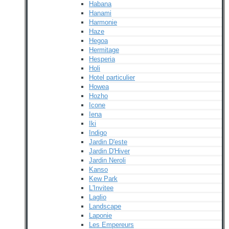
Habana
Hanami
Harmonie
Haze
Hegoa
Hermitage
Hesperia
Holi
Hotel particulier
Howea
Hozho
Icone
Iena
Iki
Indigo
Jardin D'este
Jardin D'Hiver
Jardin Neroli
Kanso
Kew Park
L'Invitee
Laglio
Landscape
Laponie
Les Empereurs