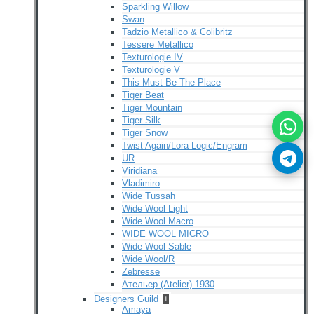
Sparkling Willow
Swan
Tadzio Metallico & Colibritz
Tessere Metallico
Texturologie IV
Texturologie V
This Must Be The Place
Tiger Beat
Tiger Mountain
Tiger Silk
Tiger Snow
Twist Again/Lora Logic/Engram
UR
Viridiana
Vladimiro
Wide Tussah
Wide Wool Light
Wide Wool Macro
WIDE WOOL MICRO
Wide Wool Sable
Wide Wool/R
Zebresse
Ательер (Atelier) 1930
Designers Guild
+
Amaya