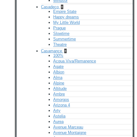
Windsor
Casadeco
+
Empire State
Happy dreams
My Little World
Prague
Slowtime
Summertime
Theatre
Casamance
+
100%
Acqua Viva/Remanence
Agate
Albion
Alma
Alpine
Altitude
Ambre
Amorgos
Arizona 4
Arty
Astelia
Aurea
Avenue Marceau
Avenue Montaigne