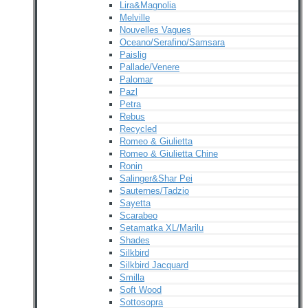
Lira&Magnolia
Melville
Nouvelles Vagues
Oceano/Serafino/Samsara
Paislig
Pallade/Venere
Palomar
Pazl
Petra
Rebus
Recycled
Romeo & Giulietta
Romeo & Giulietta Chine
Ronin
Salinger&Shar Pei
Sauternes/Tadzio
Sayetta
Scarabeo
Setamatka XL/Marilu
Shades
Silkbird
Silkbird Jacquard
Smilla
Soft Wood
Sottosopra