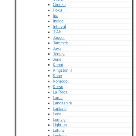
Gronzo
Hoku
Ida
Indigo
Interval
J.Air
Jagger
Jamrock
Java
Jersey
June
Kenai
Kingston II
Kobe
Komodo
Korso
La Roca
Lama
Lancashire
Lapland
Leda
Lemvig
Light up
Littoral
Lockout