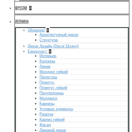
ФРЕСКИ
+
ЛЕПНИНА
Ultrawood
+
Архитектурный декор
Структура
Декор Дизайн (Decor Dizayn)
Европласт
+
Интерьер
Колонны
Линии
Молдинг гибкий
Пилястры
Плинтус
Плинтус гибкий
Полуколонны
Молдинги
Карнизы
Угловые элементы
Розетки
Карниз гибкий
Фасад
Дверной декор