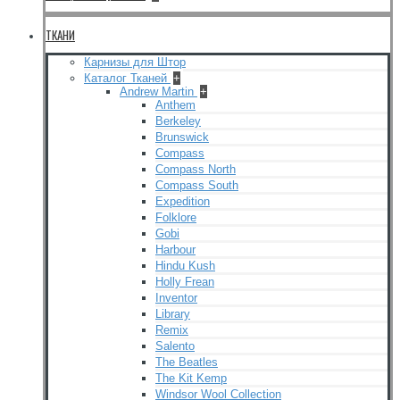
ТКАНИ
Карнизы для Штор
Каталог Тканей
+
Andrew Martin
+
Anthem
Berkeley
Brunswick
Compass
Compass North
Compass South
Expedition
Folklore
Gobi
Harbour
Hindu Kush
Holly Frean
Inventor
Library
Remix
Salento
The Beatles
The Kit Kemp
Windsor Wool Collection