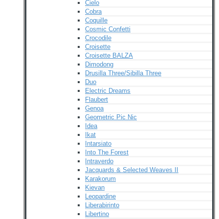
Cielo
Cobra
Coquille
Cosmic Confetti
Crocodile
Croisette
Croisette BALZA
Dimodong
Drusilla Three/Sibilla Three
Duo
Electric Dreams
Flaubert
Genoa
Geometric Pic Nic
Idea
Ikat
Intarsiato
Into The Forest
Intraverdo
Jacquards & Selected Weaves II
Karakorum
Kievan
Leopardine
Liberabirinto
Libertino