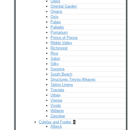
Oasis
Oriental Garden
Origins
Oslo
Palais
Palladio
Pomarium
Prince of Persia
Ribble Valley
Richmond
Riva
Salon
Silky
Sonoma
South Beach
Structures Trevira Weaves
Tatton Linens
Traviata
Urban
Vienna
Vivido
Wilderie
Zanzibar
Colefax and Fowler
+
Albeck