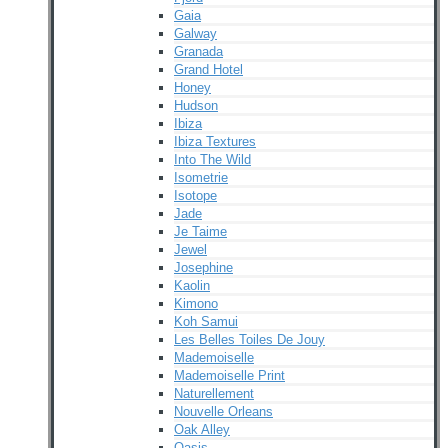
Gaia
Galway
Granada
Grand Hotel
Honey
Hudson
Ibiza
Ibiza Textures
Into The Wild
Isometrie
Isotope
Jade
Je Taime
Jewel
Josephine
Kaolin
Kimono
Koh Samui
Les Belles Toiles De Jouy
Mademoiselle
Mademoiselle Print
Naturellement
Nouvelle Orleans
Oak Alley
Oasis