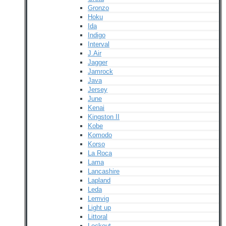
Gronzo
Hoku
Ida
Indigo
Interval
J.Air
Jagger
Jamrock
Java
Jersey
June
Kenai
Kingston II
Kobe
Komodo
Korso
La Roca
Lama
Lancashire
Lapland
Leda
Lemvig
Light up
Littoral
Lockout