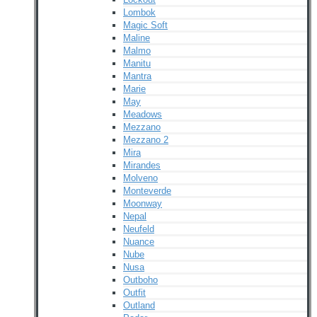
Lombok
Magic Soft
Maline
Malmo
Manitu
Mantra
Marie
May
Meadows
Mezzano
Mezzano 2
Mira
Mirandes
Molveno
Monteverde
Moonway
Nepal
Neufeld
Nuance
Nube
Nusa
Outboho
Outfit
Outland