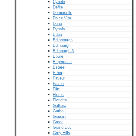
Cybele
Defile
Demoiselle
Dolce Vita
Dune
Dypsis
Eden
Edinbourgh
Edinburgh
Edinburgh 3
Epure
Esperance
Esterel
Ether
Faveur
Favori
Flirt
Flores
Floridita
Galliera
Garbo
Giardini
Grace
Grand Duc
Grey Hills