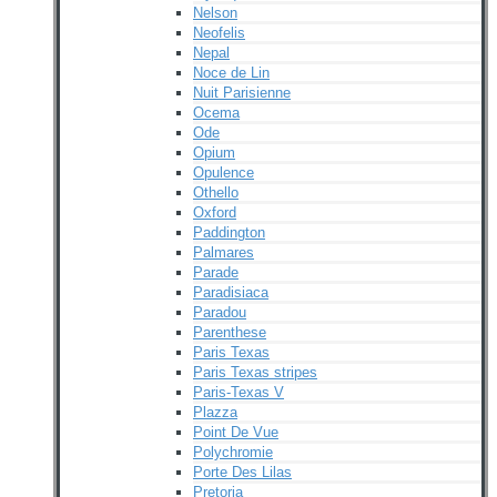
Nelson
Neofelis
Nepal
Noce de Lin
Nuit Parisienne
Ocema
Ode
Opium
Opulence
Othello
Oxford
Paddington
Palmares
Parade
Paradisiaca
Paradou
Parenthese
Paris Texas
Paris Texas stripes
Paris-Texas V
Plazza
Point De Vue
Polychromie
Porte Des Lilas
Pretoria