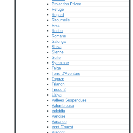
Projection Privee
Refuge
Regard
Ritournelle
Riva
Rodeo
Romane
Salonga
Shiva
Sienne
Suite
Symbiose
Taiga
Terre D'Aventure
Topaze
Trianon
Triode 2
Ukiyo
Vallees Suspendues
Valombreuse
Valvidia
Vanoise
Variance
Vent D'ouest
Visconti