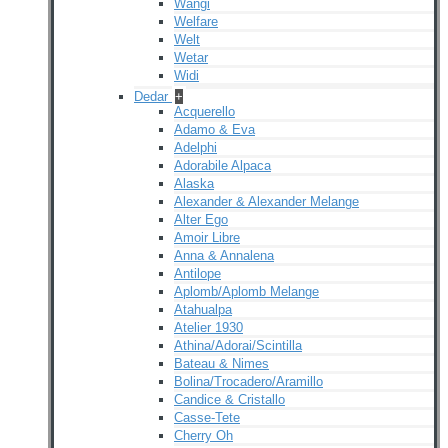
Wangi
Welfare
Welt
Wetar
Widi
Dedar
+
Acquerello
Adamo & Eva
Adelphi
Adorabile Alpaca
Alaska
Alexander & Alexander Melange
Alter Ego
Amoir Libre
Anna & Annalena
Antilope
Aplomb/Aplomb Melange
Atahualpa
Atelier 1930
Athina/Adorai/Scintilla
Bateau & Nimes
Bolina/Trocadero/Aramillo
Candice & Cristallo
Casse-Tete
Cherry Oh