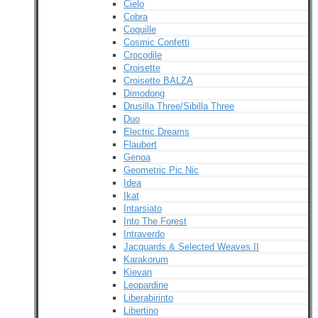
Cielo
Cobra
Coquille
Cosmic Confetti
Crocodile
Croisette
Croisette BALZA
Dimodong
Drusilla Three/Sibilla Three
Duo
Electric Dreams
Flaubert
Genoa
Geometric Pic Nic
Idea
Ikat
Intarsiato
Into The Forest
Intraverdo
Jacquards & Selected Weaves II
Karakorum
Kievan
Leopardine
Liberabirinto
Libertino