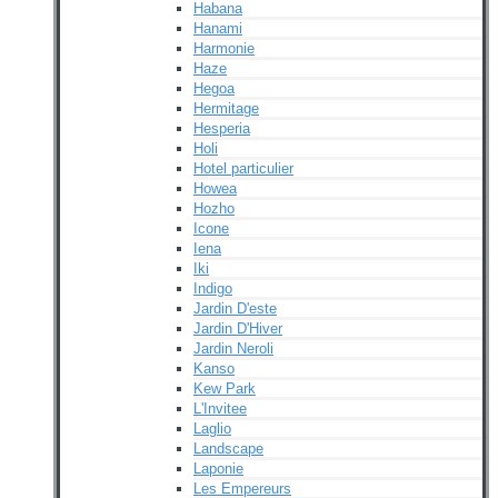
Habana
Hanami
Harmonie
Haze
Hegoa
Hermitage
Hesperia
Holi
Hotel particulier
Howea
Hozho
Icone
Iena
Iki
Indigo
Jardin D'este
Jardin D'Hiver
Jardin Neroli
Kanso
Kew Park
L'Invitee
Laglio
Landscape
Laponie
Les Empereurs