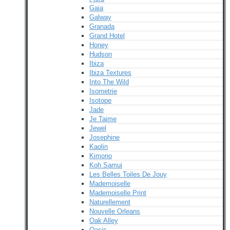
Gaia
Galway
Granada
Grand Hotel
Honey
Hudson
Ibiza
Ibiza Textures
Into The Wild
Isometrie
Isotope
Jade
Je Taime
Jewel
Josephine
Kaolin
Kimono
Koh Samui
Les Belles Toiles De Jouy
Mademoiselle
Mademoiselle Print
Naturellement
Nouvelle Orleans
Oak Alley
Oasis