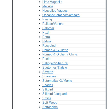
Lira&Magnolia
Melville
Nouvelles Vagues
Oceano/Serafino/Samsara
Paislig
Pallade/Venere
Palomar
Pazl
Petra
Rebus
Recycled
Romeo & Giulietta
Romeo & Giulietta Chine
Ronin
Salinger&Shar Pei
Sauternes/Tadzio
Sayetta
Scarabeo
Setamatka XL/Marilu
Shades
Silkbird
Silkbird Jacquard
Smilla
Soft Wood
Sottosopra