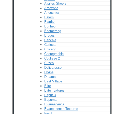
Alpilles Sheers
Amazone
Anouchka
Belem
Biarritz
Bonheur
Boomerang
Bruges
Cancale
Carioca
Chicago
Choregraphie
Coulisse 2
Cuzco
Delicatesse
Divine
Dreams
East Village
Elite
Elite Textures
Esprit 3
Espuma
Evanescence
Evanescence Textures
Fjord