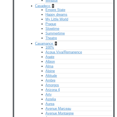
Windsor
Casadeco
+
Empire State
Happy dreams
My Little World
Prague
Slowtime
Summertime
Theatre
Casamance
+
100%
Acqua Viva/Remanence
Agate
Albion
Alma
Alpine
Altitude
Ambre
Amorgos
Arizona 4
Arty
Astelia
Aurea
Avenue Marceau
Avenue Montaigne