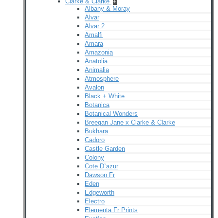
Clarke & Clarke
+
Albany & Moray
Alvar
Alvar 2
Amalfi
Amara
Amazonia
Anatolia
Animalia
Atmosphere
Avalon
Black + White
Botanica
Botanical Wonders
Breegan Jane x Clarke & Clarke
Bukhara
Cadoro
Castle Garden
Colony
Cote D`azur
Dawson Fr
Eden
Edgeworth
Electro
Elementa Fr Prints