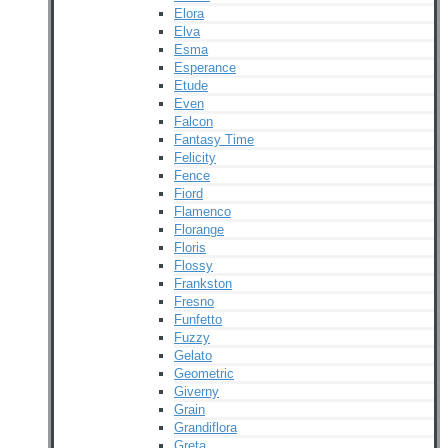
Elora
Elva
Esma
Esperance
Etude
Even
Falcon
Fantasy Time
Felicity
Fence
Fiord
Flamenco
Florange
Floris
Flossy
Frankston
Fresno
Funfetto
Fuzzy
Gelato
Geometric
Giverny
Grain
Grandiflora
Greta