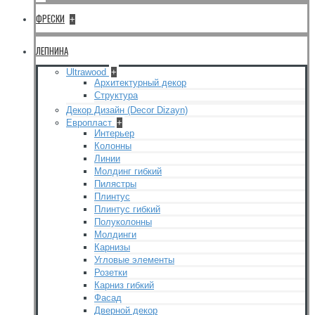
ФРЕСКИ
+
ЛЕПНИНА
Ultrawood
+
Архитектурный декор
Структура
Декор Дизайн (Decor Dizayn)
Европласт
+
Интерьер
Колонны
Линии
Молдинг гибкий
Пилястры
Плинтус
Плинтус гибкий
Полуколонны
Молдинги
Карнизы
Угловые элементы
Розетки
Карниз гибкий
Фасад
Дверной декор