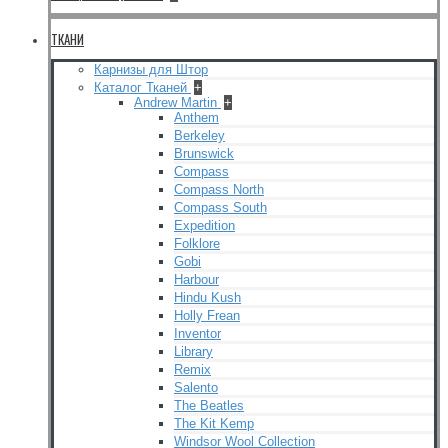
ТКАНИ
Карнизы для Штор
Каталог Тканей
+
Andrew Martin
+
Anthem
Berkeley
Brunswick
Compass
Compass North
Compass South
Expedition
Folklore
Gobi
Harbour
Hindu Kush
Holly Frean
Inventor
Library
Remix
Salento
The Beatles
The Kit Kemp
Windsor Wool Collection