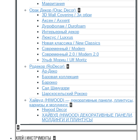
Мавритания
Орак Декор (Orac Decor)
+
3D Wall Covering / 3д обои
Аксен / Axxent
Дурофолам / Durofoam
Интерьерный декор
Люксус / Luxxus
Новая классика / New Classics
Современный / Modern
Современный 2.0 / Modern 2.0
Ульф Мориц / Ulf Moritz
Родекор (RoDecor)
+
Ар-Деко
Базовая коллекция
Барокко
Сад Шинуазри
Царскосельский Рококо
Хайвуд (HIWOOD) — декоративные панели, плинтусы,
карнизы и молдинги
+
Hiwood Decor
ХАЙВУД (HIWOOD) ДЕКОРАТИВНЫЕ ПАНЕЛИ,
МОЛДИНГИ И ПЛИНТУСЫ
+
КЛЕЙ | ИНСТРУМЕНТЫ
+