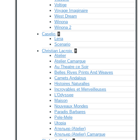
Voltige
Voyage Imaginaire
West Dream
Winona
Winona 2
Caselio
+
Lena
Scenario
Christian Lacroix
+
Atelier
Atelier Camargue
Au Theatre ce Soir
Belles Rives Prints And Weaves
Carnets Andalous
Histoires Naturalles
Incroyables et Merveilleuses
L'Odyssee
Maison
Nouveaux Mondes
Paradis Barbares
Pele-Mele
Utopia
Ательер (Atelier)
Ательер (Atelier) Camargue