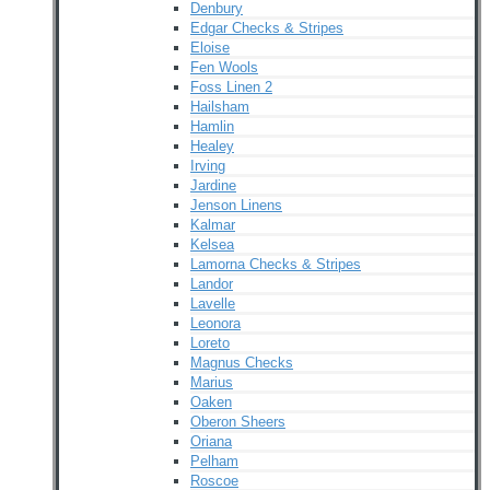
Denbury
Edgar Checks & Stripes
Eloise
Fen Wools
Foss Linen 2
Hailsham
Hamlin
Healey
Irving
Jardine
Jenson Linens
Kalmar
Kelsea
Lamorna Checks & Stripes
Landor
Lavelle
Leonora
Loreto
Magnus Checks
Marius
Oaken
Oberon Sheers
Oriana
Pelham
Roscoe