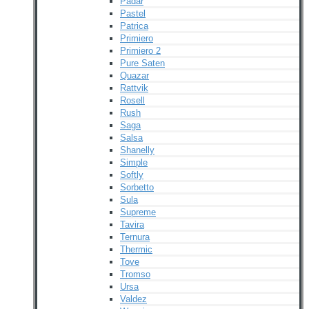
Padar
Pastel
Patrica
Primiero
Primiero 2
Pure Saten
Quazar
Rattvik
Rosell
Rush
Saga
Salsa
Shanelly
Simple
Softly
Sorbetto
Sula
Supreme
Tavira
Ternura
Thermic
Tove
Tromso
Ursa
Valdez