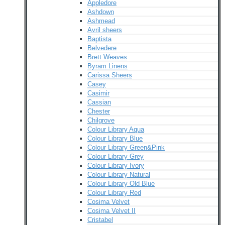
Appledore
Ashdown
Ashmead
Avril sheers
Baptista
Belvedere
Brett Weaves
Byram Linens
Carissa Sheers
Casey
Casimir
Cassian
Chester
Chilgrove
Colour Library Aqua
Colour Library Blue
Colour Library Green&Pink
Colour Library Grey
Colour Library Ivory
Colour Library Natural
Colour Library Old Blue
Colour Library Red
Cosima Velvet
Cosima Velvet II
Cristabel