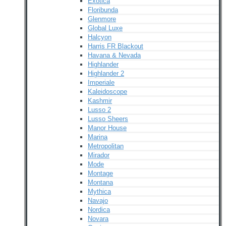
Exotica
Floribunda
Glenmore
Global Luxe
Halcyon
Harris FR Blackout
Havana & Nevada
Highlander
Highlander 2
Imperiale
Kaleidoscope
Kashmir
Lusso 2
Lusso Sheers
Manor House
Marina
Metropolitan
Mirador
Mode
Montage
Montana
Mythica
Navajo
Nordica
Novara