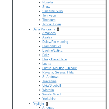
Rosella
Shaw
Slucerne Silks
Tennyson
Theodore
Tyndall Linen
Dana Panorama
+
Amandes
Azalea
Daisy/Rio morning
Diamond/Eve
Eveline/Latika
Feliz
Flaxy Pass/Haze
Lustra
Lustra, Moutlon, Thibaut
Ravana, Selena, Tilda
St.Andrews
Travertine
Uxia/Bluebell
Wisteria
Woolly Mood
Yorkshire
Daylight
+
Affogato