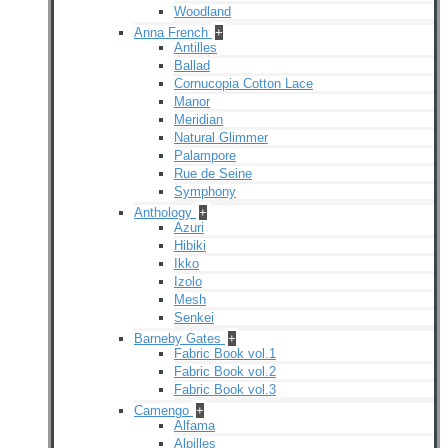
Woodland
Anna French
+
Antilles
Ballad
Cornucopia Cotton Lace
Manor
Meridian
Natural Glimmer
Palampore
Rue de Seine
Symphony
Anthology
+
Azuri
Hibiki
Ikko
Izolo
Mesh
Senkei
Barneby Gates
+
Fabric Book vol.1
Fabric Book vol.2
Fabric Book vol.3
Camengo
+
Alfama
Alpilles