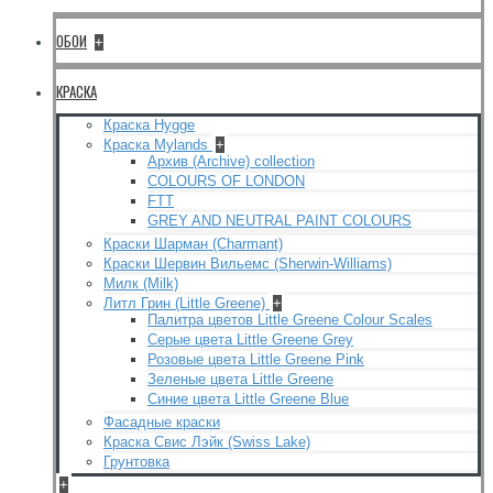
ОБОИ
+
КРАСКА
Краска Hygge
Краска Mylands
+
Архив (Archive) collection
COLOURS OF LONDON
FTT
GREY AND NEUTRAL PAINT COLOURS
Краски Шарман (Charmant)
Краски Шервин Вильемс (Sherwin-Williams)
Милк (Milk)
Литл Грин (Little Greene)
+
Палитра цветов Little Greene Colour Scales
Серые цвета Little Greene Grey
Розовые цвета Little Greene Pink
Зеленые цвета Little Greene
Синие цвета Little Greene Blue
Фасадные краски
Краска Свис Лэйк (Swiss Lake)
Грунтовка
+