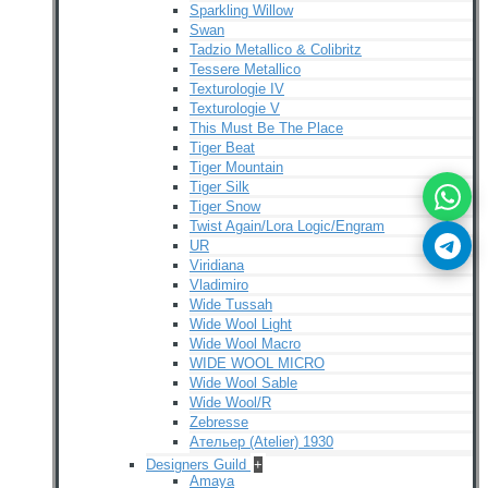
Sparkling Willow
Swan
Tadzio Metallico & Colibritz
Tessere Metallico
Texturologie IV
Texturologie V
This Must Be The Place
Tiger Beat
Tiger Mountain
Tiger Silk
Tiger Snow
Twist Again/Lora Logic/Engram
UR
Viridiana
Vladimiro
Wide Tussah
Wide Wool Light
Wide Wool Macro
WIDE WOOL MICRO
Wide Wool Sable
Wide Wool/R
Zebresse
Ательер (Atelier) 1930
Designers Guild
+
Amaya