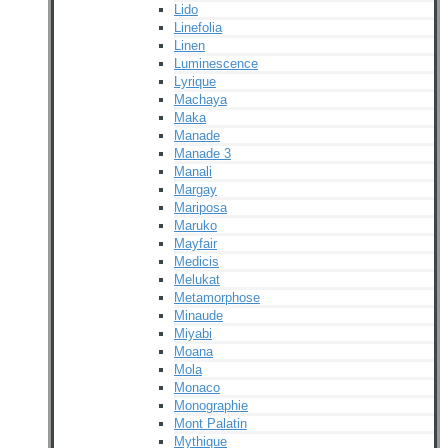
Lido
Linefolia
Linen
Luminescence
Lyrique
Machaya
Maka
Manade
Manade 3
Manali
Margay
Mariposa
Maruko
Mayfair
Medicis
Melukat
Metamorphose
Minaude
Miyabi
Moana
Mola
Monaco
Monographie
Mont Palatin
Mythique