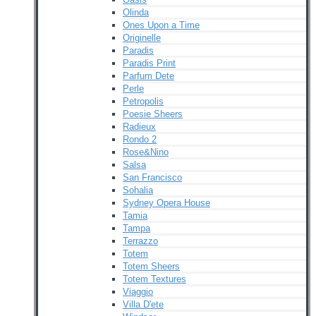
Olinda
Ones Upon a Time
Originelle
Paradis
Paradis Print
Parfum Dete
Perle
Petropolis
Poesie Sheers
Radieux
Rondo 2
Rose&Nino
Salsa
San Francisco
Sohalia
Sydney Opera House
Tamia
Tampa
Terrazzo
Totem
Totem Sheers
Totem Textures
Viaggio
Villa D'ete