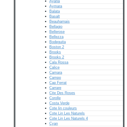
Ayana
Aymara
Balata
Basalt
Beauharnais
Bellagio
Bellerose
Bellezza
Bodeguita
Boston 2
Brooks
Brooks 2
Cala Rossa
Calice
Camara
Campo
Cap Ferrat
Carrare
Cite Des Roses
Corolle
Costa Verde
Cote lin couleurs
Cote Lin Les Naturels
Cote Lin Les Naturels 4
Cyan