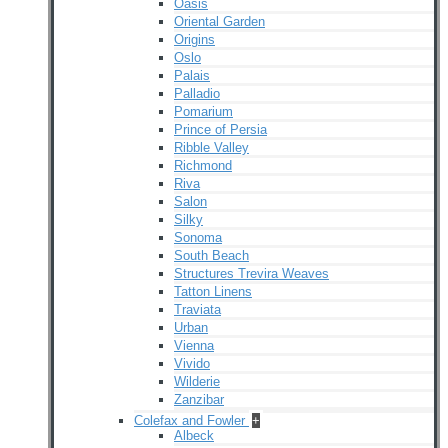
Oasis
Oriental Garden
Origins
Oslo
Palais
Palladio
Pomarium
Prince of Persia
Ribble Valley
Richmond
Riva
Salon
Silky
Sonoma
South Beach
Structures Trevira Weaves
Tatton Linens
Traviata
Urban
Vienna
Vivido
Wilderie
Zanzibar
Colefax and Fowler
+
Albeck