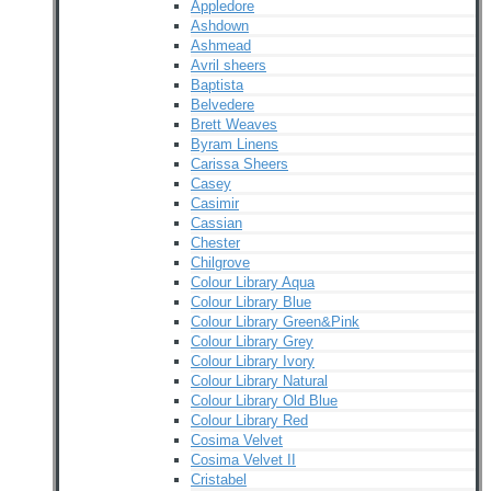
Appledore
Ashdown
Ashmead
Avril sheers
Baptista
Belvedere
Brett Weaves
Byram Linens
Carissa Sheers
Casey
Casimir
Cassian
Chester
Chilgrove
Colour Library Aqua
Colour Library Blue
Colour Library Green&Pink
Colour Library Grey
Colour Library Ivory
Colour Library Natural
Colour Library Old Blue
Colour Library Red
Cosima Velvet
Cosima Velvet II
Cristabel