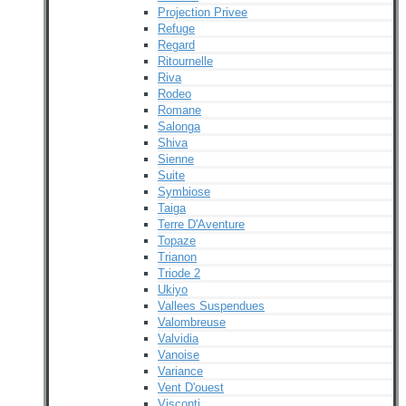
Projection Privee
Refuge
Regard
Ritournelle
Riva
Rodeo
Romane
Salonga
Shiva
Sienne
Suite
Symbiose
Taiga
Terre D'Aventure
Topaze
Trianon
Triode 2
Ukiyo
Vallees Suspendues
Valombreuse
Valvidia
Vanoise
Variance
Vent D'ouest
Visconti