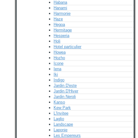
Habana
Hanami
Harmonie
Haze
Hegoa
Hermitage
Hesperia
Holi
Hotel particulier
Howea
Hozho
Icone
Iena
Iki
Indigo
Jardin D'este
Jardin D'Hiver
Jardin Neroli
Kanso
Kew Park
L'Invitee
Laglio
Landscape
Laponie
Les Empereurs