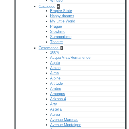
Windsor
Casadeco
+
Empire State
Happy dreams
My Little World
Prague
Slowtime
Summertime
Theatre
Casamance
+
100%
Acqua Viva/Remanence
Agate
Albion
Alma
Alpine
Altitude
Ambre
Amorgos
Arizona 4
Arty
Astelia
Aurea
Avenue Marceau
Avenue Montaigne