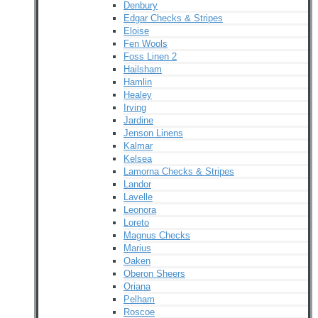
Denbury
Edgar Checks & Stripes
Eloise
Fen Wools
Foss Linen 2
Hailsham
Hamlin
Healey
Irving
Jardine
Jenson Linens
Kalmar
Kelsea
Lamorna Checks & Stripes
Landor
Lavelle
Leonora
Loreto
Magnus Checks
Marius
Oaken
Oberon Sheers
Oriana
Pelham
Roscoe