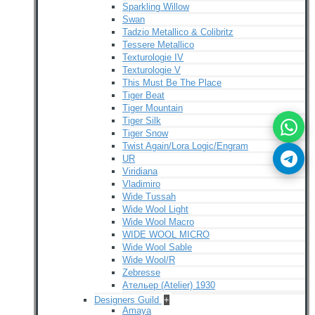
Sparkling Willow
Swan
Tadzio Metallico & Colibritz
Tessere Metallico
Texturologie IV
Texturologie V
This Must Be The Place
Tiger Beat
Tiger Mountain
Tiger Silk
Tiger Snow
Twist Again/Lora Logic/Engram
UR
Viridiana
Vladimiro
Wide Tussah
Wide Wool Light
Wide Wool Macro
WIDE WOOL MICRO
Wide Wool Sable
Wide Wool/R
Zebresse
Ательер (Atelier) 1930
Designers Guild
+
Amaya