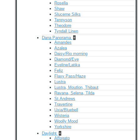
Rosella
Shaw
Slucerne Silks
Tennyson
Theodore
Tyndall Linen
Dana Panorama
+
Amandes
Azalea
Daisy/Rio morning
Diamond/Eve
Eveline/Latika
Feliz
Flaxy Pass/Haze
Lustra
Lustra, Moutlon, Thibaut
Ravana, Selena, Tilda
St.Andrews
Travertine
Uxia/Bluebell
Wisteria
Woolly Mood
Yorkshire
Daylight
+
Affogato