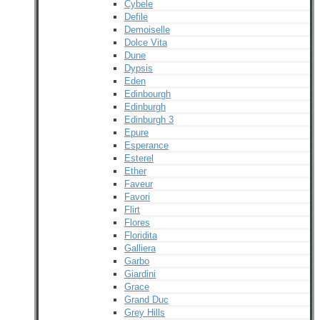
Cybele
Defile
Demoiselle
Dolce Vita
Dune
Dypsis
Eden
Edinbourgh
Edinburgh
Edinburgh 3
Epure
Esperance
Esterel
Ether
Faveur
Favori
Flirt
Flores
Floridita
Galliera
Garbo
Giardini
Grace
Grand Duc
Grey Hills