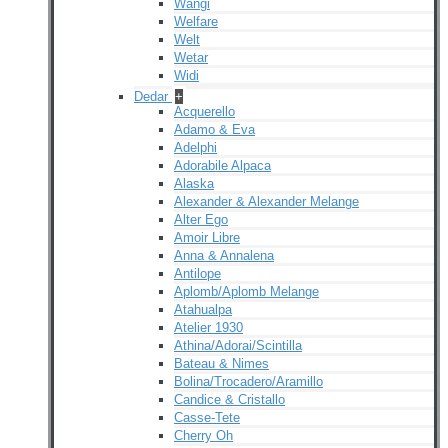
Wangi
Welfare
Welt
Wetar
Widi
Dedar
+
Acquerello
Adamo & Eva
Adelphi
Adorabile Alpaca
Alaska
Alexander & Alexander Melange
Alter Ego
Amoir Libre
Anna & Annalena
Antilope
Aplomb/Aplomb Melange
Atahualpa
Atelier 1930
Athina/Adorai/Scintilla
Bateau & Nimes
Bolina/Trocadero/Aramillo
Candice & Cristallo
Casse-Tete
Cherry Oh