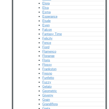
Elora
Elva
Esma
Esperance
Etude
Even
Falcon
Fantasy Time
Felicity
Fence
Fiord
Flamenco
Florange
Floris
Flossy
Frankston
Fresno
Funfetto
Fuzzy
Gelato
Geometric
Giverny
Grain
Grandiflora
Greta