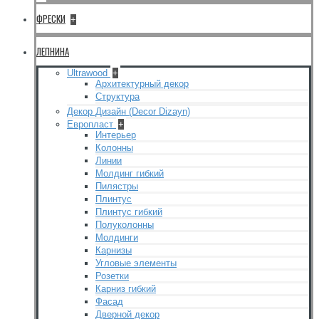
ФРЕСКИ
+
ЛЕПНИНА
Ultrawood
+
Архитектурный декор
Структура
Декор Дизайн (Decor Dizayn)
Европласт
+
Интерьер
Колонны
Линии
Молдинг гибкий
Пилястры
Плинтус
Плинтус гибкий
Полуколонны
Молдинги
Карнизы
Угловые элементы
Розетки
Карниз гибкий
Фасад
Дверной декор