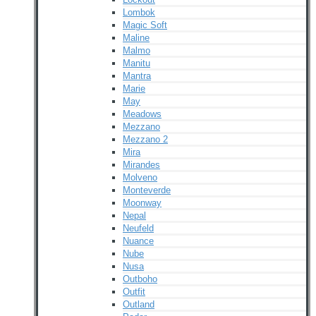
Lombok
Magic Soft
Maline
Malmo
Manitu
Mantra
Marie
May
Meadows
Mezzano
Mezzano 2
Mira
Mirandes
Molveno
Monteverde
Moonway
Nepal
Neufeld
Nuance
Nube
Nusa
Outboho
Outfit
Outland