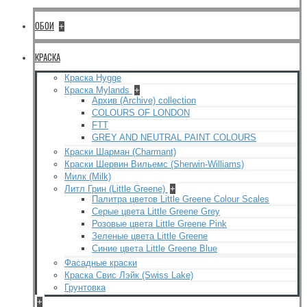
ОБОИ
+
КРАСКА
Краска Hygge
Краска Mylands
+
Архив (Archive) collection
COLOURS OF LONDON
FTT
GREY AND NEUTRAL PAINT COLOURS
Краски Шарман (Charmant)
Краски Шервин Вильемс (Sherwin-Williams)
Милк (Milk)
Литл Грин (Little Greene)
+
Палитра цветов Little Greene Colour Scales
Серые цвета Little Greene Grey
Розовые цвета Little Greene Pink
Зеленые цвета Little Greene
Синие цвета Little Greene Blue
Фасадные краски
Краска Свис Лэйк (Swiss Lake)
Грунтовка
+