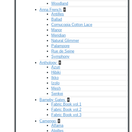
Woodland
Anna French
+
Antilles
Ballad
Cornucopia Cotton Lace
Manor
Meridian
Natural Glimmer
Palampore
Rue de Seine
Symphony
Anthology
+
Azuri
Hibiki
Ikko
Izolo
Mesh
Senkei
Barneby Gates
+
Fabric Book vol.1
Fabric Book vol.2
Fabric Book vol.3
Camengo
+
Alfama
Alpilles