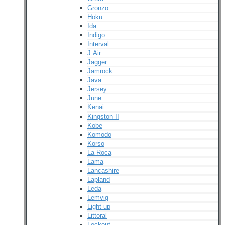
Gronzo
Hoku
Ida
Indigo
Interval
J.Air
Jagger
Jamrock
Java
Jersey
June
Kenai
Kingston II
Kobe
Komodo
Korso
La Roca
Lama
Lancashire
Lapland
Leda
Lemvig
Light up
Littoral
Lockout