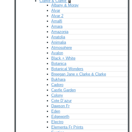
Clarke & Clarke
+
Albany & Moray
Alvar
Alvar 2
Amalfi
Amara
Amazonia
Anatolia
Animalia
Atmosphere
Avalon
Black + White
Botanica
Botanical Wonders
Breegan Jane x Clarke & Clarke
Bukhara
Cadoro
Castle Garden
Colony
Cote D`azur
Dawson Fr
Eden
Edgeworth
Electro
Elementa Fr Prints