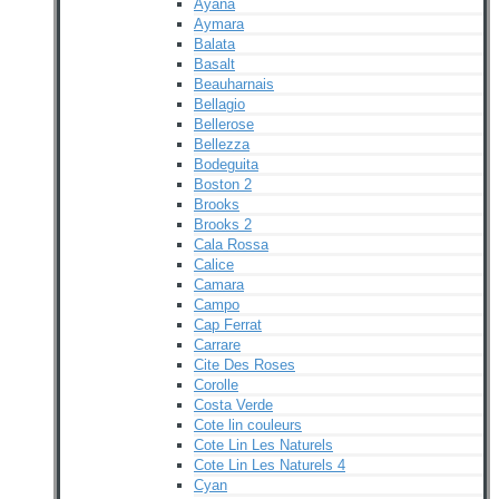
Ayana
Aymara
Balata
Basalt
Beauharnais
Bellagio
Bellerose
Bellezza
Bodeguita
Boston 2
Brooks
Brooks 2
Cala Rossa
Calice
Camara
Campo
Cap Ferrat
Carrare
Cite Des Roses
Corolle
Costa Verde
Cote lin couleurs
Cote Lin Les Naturels
Cote Lin Les Naturels 4
Cyan