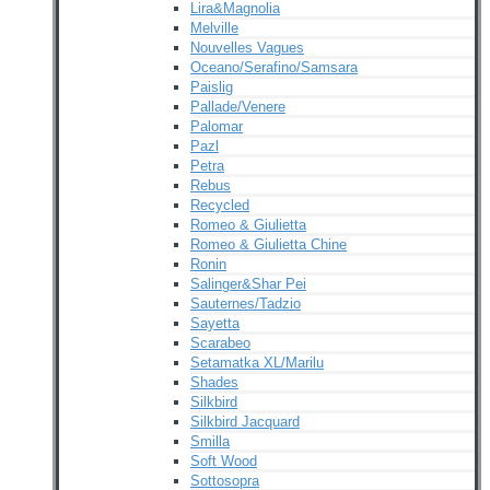
Lira&Magnolia
Melville
Nouvelles Vagues
Oceano/Serafino/Samsara
Paislig
Pallade/Venere
Palomar
Pazl
Petra
Rebus
Recycled
Romeo & Giulietta
Romeo & Giulietta Chine
Ronin
Salinger&Shar Pei
Sauternes/Tadzio
Sayetta
Scarabeo
Setamatka XL/Marilu
Shades
Silkbird
Silkbird Jacquard
Smilla
Soft Wood
Sottosopra