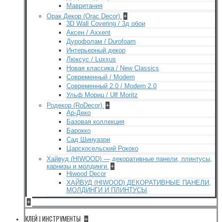
Мавритания
Орак Декор (Orac Decor)
+
3D Wall Covering / 3д обои
Аксен / Axxent
Дурофолам / Durofoam
Интерьерный декор
Люксус / Luxxus
Новая классика / New Classics
Современный / Modern
Современный 2.0 / Modern 2.0
Ульф Мориц / Ulf Moritz
Родекор (RoDecor)
+
Ар-Деко
Базовая коллекция
Барокко
Сад Шинуазри
Царскосельский Рококо
Хайвуд (HIWOOD) — декоративные панели, плинтусы,
карнизы и молдинги
+
Hiwood Decor
ХАЙВУД (HIWOOD) ДЕКОРАТИВНЫЕ ПАНЕЛИ,
МОЛДИНГИ И ПЛИНТУСЫ
+
КЛЕЙ | ИНСТРУМЕНТЫ
+