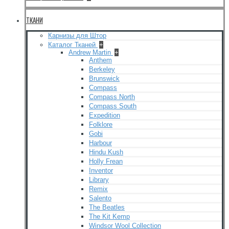
ТКАНИ
Карнизы для Штор
Каталог Тканей
+
Andrew Martin
+
Anthem
Berkeley
Brunswick
Compass
Compass North
Compass South
Expedition
Folklore
Gobi
Harbour
Hindu Kush
Holly Frean
Inventor
Library
Remix
Salento
The Beatles
The Kit Kemp
Windsor Wool Collection