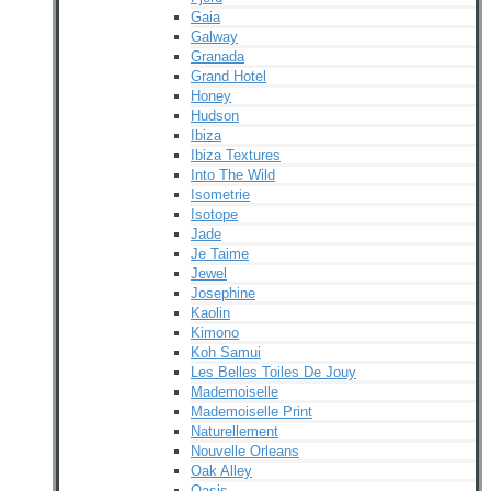
Gaia
Galway
Granada
Grand Hotel
Honey
Hudson
Ibiza
Ibiza Textures
Into The Wild
Isometrie
Isotope
Jade
Je Taime
Jewel
Josephine
Kaolin
Kimono
Koh Samui
Les Belles Toiles De Jouy
Mademoiselle
Mademoiselle Print
Naturellement
Nouvelle Orleans
Oak Alley
Oasis