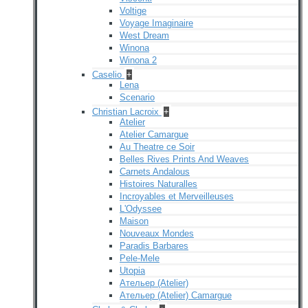
Voltige
Voyage Imaginaire
West Dream
Winona
Winona 2
Caselio
+
Lena
Scenario
Christian Lacroix
+
Atelier
Atelier Camargue
Au Theatre ce Soir
Belles Rives Prints And Weaves
Carnets Andalous
Histoires Naturalles
Incroyables et Merveilleuses
L'Odyssee
Maison
Nouveaux Mondes
Paradis Barbares
Pele-Mele
Utopia
Ательер (Atelier)
Ательер (Atelier) Camargue