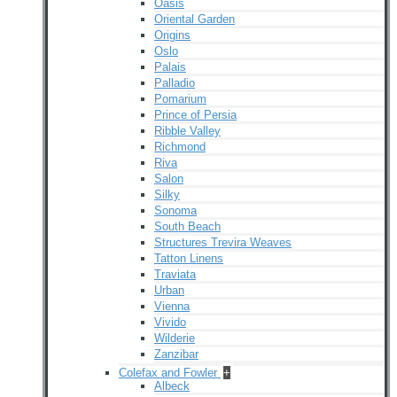
Oasis
Oriental Garden
Origins
Oslo
Palais
Palladio
Pomarium
Prince of Persia
Ribble Valley
Richmond
Riva
Salon
Silky
Sonoma
South Beach
Structures Trevira Weaves
Tatton Linens
Traviata
Urban
Vienna
Vivido
Wilderie
Zanzibar
Colefax and Fowler
+
Albeck