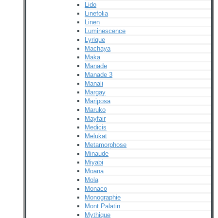
Lido
Linefolia
Linen
Luminescence
Lyrique
Machaya
Maka
Manade
Manade 3
Manali
Margay
Mariposa
Maruko
Mayfair
Medicis
Melukat
Metamorphose
Minaude
Miyabi
Moana
Mola
Monaco
Monographie
Mont Palatin
Mythique