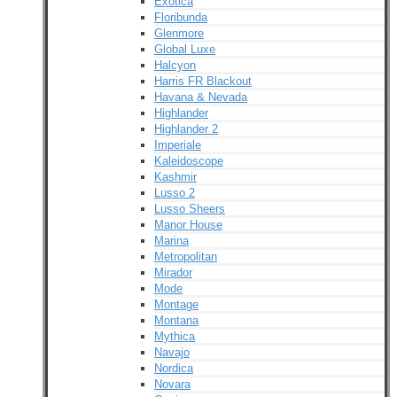
Exotica
Floribunda
Glenmore
Global Luxe
Halcyon
Harris FR Blackout
Havana & Nevada
Highlander
Highlander 2
Imperiale
Kaleidoscope
Kashmir
Lusso 2
Lusso Sheers
Manor House
Marina
Metropolitan
Mirador
Mode
Montage
Montana
Mythica
Navajo
Nordica
Novara