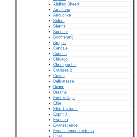
Alpilles Sheers
Amazone
Anouchka
Belem
Biarritz
Bonheur
Boomerang
Bruges
Cancale
Carioca
Chicago
Choregraphie
Coulisse 2
Cuzco
Delicatesse
Divine
Dreams
East Village
Elite
Elite Textures
Esprit 3
Espuma
Evanescence
Evanescence Textures
Fjord