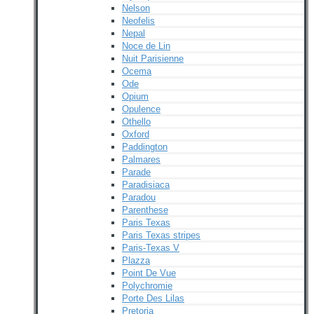
Nelson
Neofelis
Nepal
Noce de Lin
Nuit Parisienne
Ocema
Ode
Opium
Opulence
Othello
Oxford
Paddington
Palmares
Parade
Paradisiaca
Paradou
Parenthese
Paris Texas
Paris Texas stripes
Paris-Texas V
Plazza
Point De Vue
Polychromie
Porte Des Lilas
Pretoria