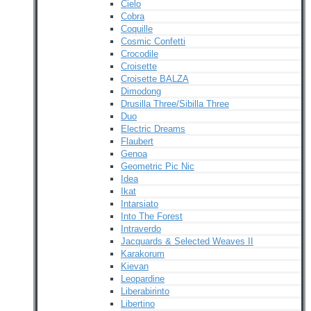
Cielo
Cobra
Coquille
Cosmic Confetti
Crocodile
Croisette
Croisette BALZA
Dimodong
Drusilla Three/Sibilla Three
Duo
Electric Dreams
Flaubert
Genoa
Geometric Pic Nic
Idea
Ikat
Intarsiato
Into The Forest
Intraverdo
Jacquards & Selected Weaves II
Karakorum
Kievan
Leopardine
Liberabirinto
Libertino