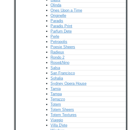
Olinda
Ones Upon a Time
Originelle
Paradis
Paradis Print
Parfum Dete
Perle
Petropolis
Poesie Sheers
Radieux
Rondo 2
Rose&Nino
Salsa
San Francisco
Sohalia
Sydney Opera House
Tamia
Tampa
Terrazzo
Totem
Totem Sheers
Totem Textures
Viaggio
Villa D'ete