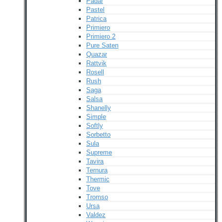
Padar
Pastel
Patrica
Primiero
Primiero 2
Pure Saten
Quazar
Rattvik
Rosell
Rush
Saga
Salsa
Shanelly
Simple
Softly
Sorbetto
Sula
Supreme
Tavira
Ternura
Thermic
Tove
Tromso
Ursa
Valdez