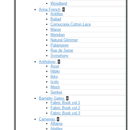
Woodland
Anna French
+
Antilles
Ballad
Cornucopia Cotton Lace
Manor
Meridian
Natural Glimmer
Palampore
Rue de Seine
Symphony
Anthology
+
Azuri
Hibiki
Ikko
Izolo
Mesh
Senkei
Barneby Gates
+
Fabric Book vol.1
Fabric Book vol.2
Fabric Book vol.3
Camengo
+
Alfama
Alpilles