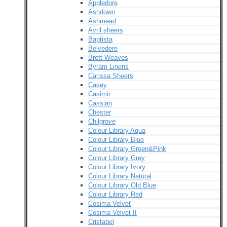
Appledore
Ashdown
Ashmead
Avril sheers
Baptista
Belvedere
Brett Weaves
Byram Linens
Carissa Sheers
Casey
Casimir
Cassian
Chester
Chilgrove
Colour Library Aqua
Colour Library Blue
Colour Library Green&Pink
Colour Library Grey
Colour Library Ivory
Colour Library Natural
Colour Library Old Blue
Colour Library Red
Cosima Velvet
Cosima Velvet II
Cristabel