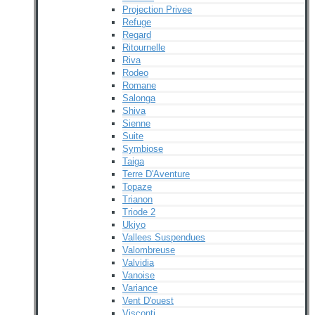
Projection Privee
Refuge
Regard
Ritournelle
Riva
Rodeo
Romane
Salonga
Shiva
Sienne
Suite
Symbiose
Taiga
Terre D'Aventure
Topaze
Trianon
Triode 2
Ukiyo
Vallees Suspendues
Valombreuse
Valvidia
Vanoise
Variance
Vent D'ouest
Visconti