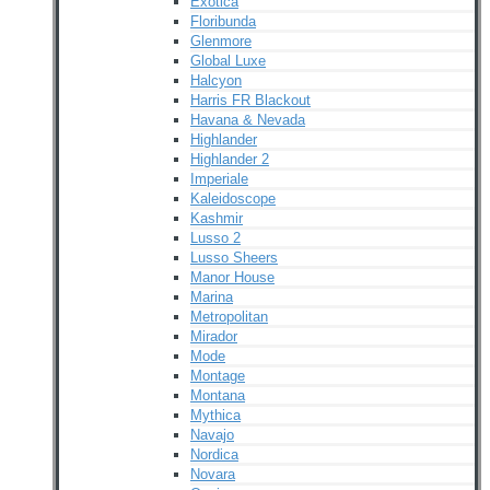
Exotica
Floribunda
Glenmore
Global Luxe
Halcyon
Harris FR Blackout
Havana & Nevada
Highlander
Highlander 2
Imperiale
Kaleidoscope
Kashmir
Lusso 2
Lusso Sheers
Manor House
Marina
Metropolitan
Mirador
Mode
Montage
Montana
Mythica
Navajo
Nordica
Novara