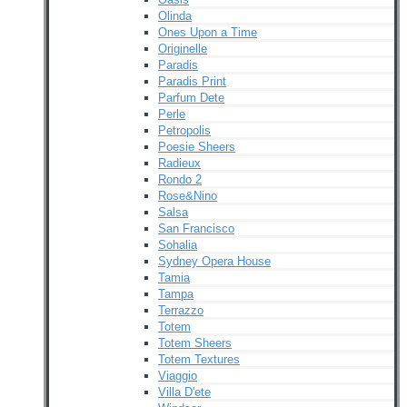
Olinda
Ones Upon a Time
Originelle
Paradis
Paradis Print
Parfum Dete
Perle
Petropolis
Poesie Sheers
Radieux
Rondo 2
Rose&Nino
Salsa
San Francisco
Sohalia
Sydney Opera House
Tamia
Tampa
Terrazzo
Totem
Totem Sheers
Totem Textures
Viaggio
Villa D'ete