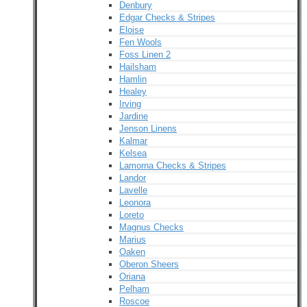
Denbury
Edgar Checks & Stripes
Eloise
Fen Wools
Foss Linen 2
Hailsham
Hamlin
Healey
Irving
Jardine
Jenson Linens
Kalmar
Kelsea
Lamorna Checks & Stripes
Landor
Lavelle
Leonora
Loreto
Magnus Checks
Marius
Oaken
Oberon Sheers
Oriana
Pelham
Roscoe