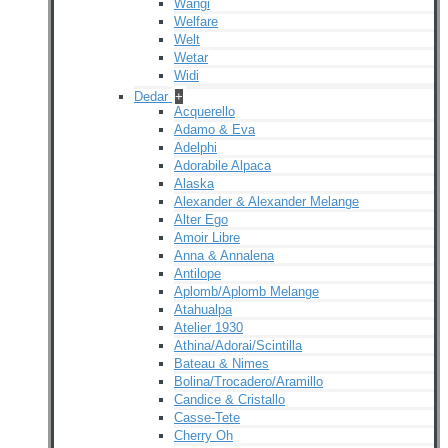
Wangi
Welfare
Welt
Wetar
Widi
Dedar
+
Acquerello
Adamo & Eva
Adelphi
Adorabile Alpaca
Alaska
Alexander & Alexander Melange
Alter Ego
Amoir Libre
Anna & Annalena
Antilope
Aplomb/Aplomb Melange
Atahualpa
Atelier 1930
Athina/Adorai/Scintilla
Bateau & Nimes
Bolina/Trocadero/Aramillo
Candice & Cristallo
Casse-Tete
Cherry Oh