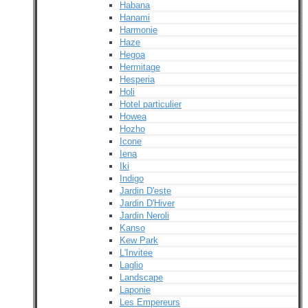
Habana
Hanami
Harmonie
Haze
Hegoa
Hermitage
Hesperia
Holi
Hotel particulier
Howea
Hozho
Icone
Iena
Iki
Indigo
Jardin D'este
Jardin D'Hiver
Jardin Neroli
Kanso
Kew Park
L'Invitee
Laglio
Landscape
Laponie
Les Empereurs