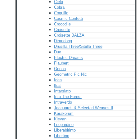
Cielo
Cobra
Coquille
Cosmic Confetti
Crocodile
Croisette
Croisette BALZA
Dimodong
Drusilla Three/Sibilla Three
Duo
Electric Dreams
Flaubert
Genoa
Geometric Pic Nic
Idea
Ikat
Intarsiato
Into The Forest
Intraverdo
Jacquards & Selected Weaves II
Karakorum
Kievan
Leopardine
Liberabirinto
Libertino