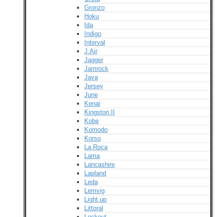
Gronzo
Hoku
Ida
Indigo
Interval
J.Air
Jagger
Jamrock
Java
Jersey
June
Kenai
Kingston II
Kobe
Komodo
Korso
La Roca
Lama
Lancashire
Lapland
Leda
Lemvig
Light up
Littoral
Lockout