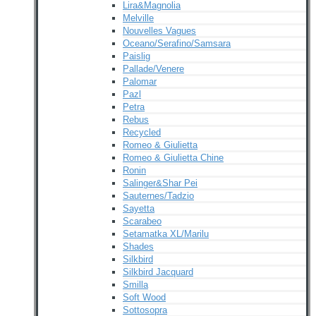
Lira&Magnolia
Melville
Nouvelles Vagues
Oceano/Serafino/Samsara
Paislig
Pallade/Venere
Palomar
Pazl
Petra
Rebus
Recycled
Romeo & Giulietta
Romeo & Giulietta Chine
Ronin
Salinger&Shar Pei
Sauternes/Tadzio
Sayetta
Scarabeo
Setamatka XL/Marilu
Shades
Silkbird
Silkbird Jacquard
Smilla
Soft Wood
Sottosopra