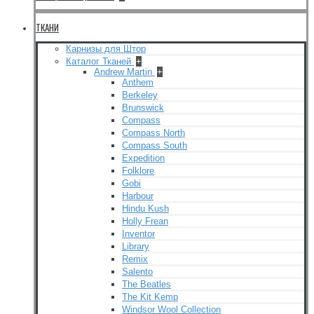
ТКАНИ
Карнизы для Штор
Каталог Тканей
+
Andrew Martin
+
Anthem
Berkeley
Brunswick
Compass
Compass North
Compass South
Expedition
Folklore
Gobi
Harbour
Hindu Kush
Holly Frean
Inventor
Library
Remix
Salento
The Beatles
The Kit Kemp
Windsor Wool Collection