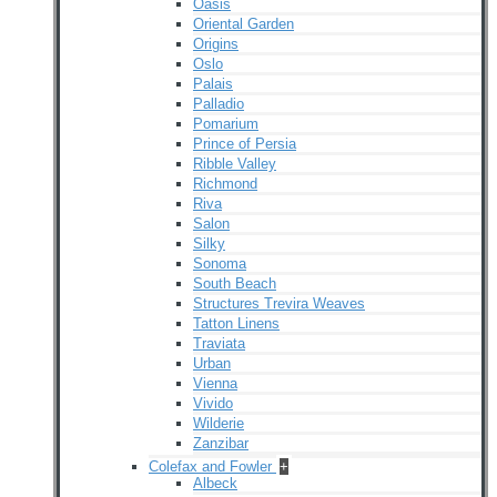
Oasis
Oriental Garden
Origins
Oslo
Palais
Palladio
Pomarium
Prince of Persia
Ribble Valley
Richmond
Riva
Salon
Silky
Sonoma
South Beach
Structures Trevira Weaves
Tatton Linens
Traviata
Urban
Vienna
Vivido
Wilderie
Zanzibar
Colefax and Fowler
+
Albeck