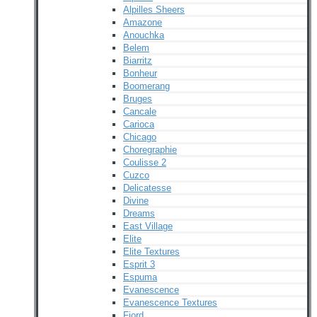
Alpilles Sheers
Amazone
Anouchka
Belem
Biarritz
Bonheur
Boomerang
Bruges
Cancale
Carioca
Chicago
Choregraphie
Coulisse 2
Cuzco
Delicatesse
Divine
Dreams
East Village
Elite
Elite Textures
Esprit 3
Espuma
Evanescence
Evanescence Textures
Fjord