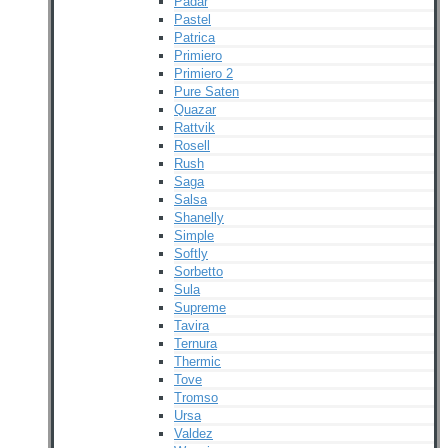
Padar
Pastel
Patrica
Primiero
Primiero 2
Pure Saten
Quazar
Rattvik
Rosell
Rush
Saga
Salsa
Shanelly
Simple
Softly
Sorbetto
Sula
Supreme
Tavira
Ternura
Thermic
Tove
Tromso
Ursa
Valdez