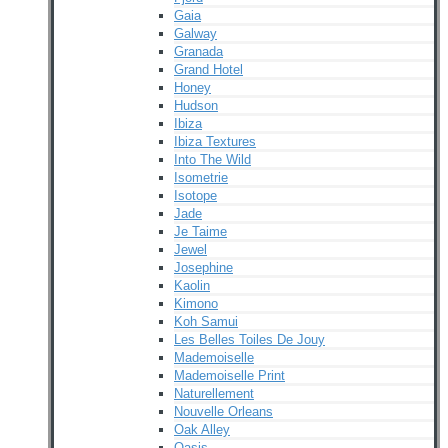
Gaia
Galway
Granada
Grand Hotel
Honey
Hudson
Ibiza
Ibiza Textures
Into The Wild
Isometrie
Isotope
Jade
Je Taime
Jewel
Josephine
Kaolin
Kimono
Koh Samui
Les Belles Toiles De Jouy
Mademoiselle
Mademoiselle Print
Naturellement
Nouvelle Orleans
Oak Alley
Oasis