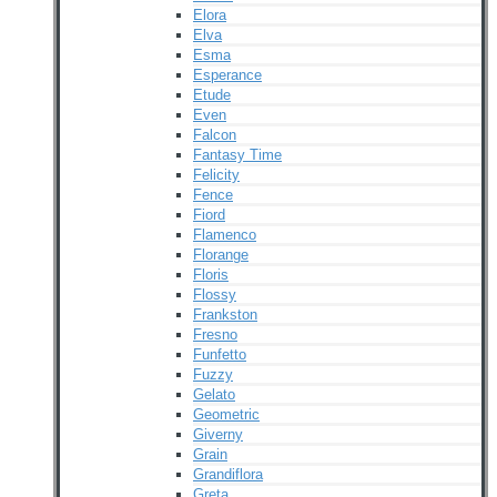
Elora
Elva
Esma
Esperance
Etude
Even
Falcon
Fantasy Time
Felicity
Fence
Fiord
Flamenco
Florange
Floris
Flossy
Frankston
Fresno
Funfetto
Fuzzy
Gelato
Geometric
Giverny
Grain
Grandiflora
Greta