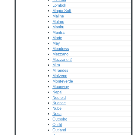
Lombok
Magic Soft
Maline
Malmo
Manitu
Mantra
Marie
May
Meadows
Mezzano
Mezzano 2
Mira
Mirandes
Molveno
Monteverde
Moonway
Nepal
Neufeld
Nuance
Nube
Nusa
Outboho
Outfit
Outland