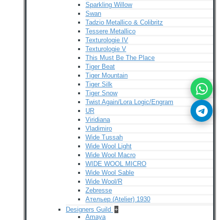
Sparkling Willow
Swan
Tadzio Metallico & Colibritz
Tessere Metallico
Texturologie IV
Texturologie V
This Must Be The Place
Tiger Beat
Tiger Mountain
Tiger Silk
Tiger Snow
Twist Again/Lora Logic/Engram
UR
Viridiana
Vladimiro
Wide Tussah
Wide Wool Light
Wide Wool Macro
WIDE WOOL MICRO
Wide Wool Sable
Wide Wool/R
Zebresse
Ательер (Atelier) 1930
Designers Guild
+
Amaya