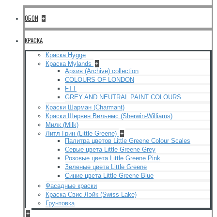
ОБОИ
+
КРАСКА
Краска Hygge
Краска Mylands
+
Архив (Archive) collection
COLOURS OF LONDON
FTT
GREY AND NEUTRAL PAINT COLOURS
Краски Шарман (Charmant)
Краски Шервин Вильемс (Sherwin-Williams)
Милк (Milk)
Литл Грин (Little Greene)
+
Палитра цветов Little Greene Colour Scales
Серые цвета Little Greene Grey
Розовые цвета Little Greene Pink
Зеленые цвета Little Greene
Синие цвета Little Greene Blue
Фасадные краски
Краска Свис Лэйк (Swiss Lake)
Грунтовка
+