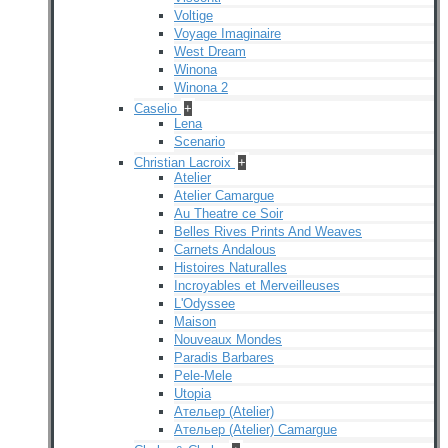
Voltige
Voyage Imaginaire
West Dream
Winona
Winona 2
Caselio
+
Lena
Scenario
Christian Lacroix
+
Atelier
Atelier Camargue
Au Theatre ce Soir
Belles Rives Prints And Weaves
Carnets Andalous
Histoires Naturalles
Incroyables et Merveilleuses
L'Odyssee
Maison
Nouveaux Mondes
Paradis Barbares
Pele-Mele
Utopia
Ательер (Atelier)
Ательер (Atelier) Camargue