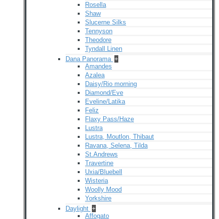
Rosella
Shaw
Slucerne Silks
Tennyson
Theodore
Tyndall Linen
Dana Panorama
+
Amandes
Azalea
Daisy/Rio morning
Diamond/Eve
Eveline/Latika
Feliz
Flaxy Pass/Haze
Lustra
Lustra, Moutlon, Thibaut
Ravana, Selena, Tilda
St.Andrews
Travertine
Uxia/Bluebell
Wisteria
Woolly Mood
Yorkshire
Daylight
+
Affogato