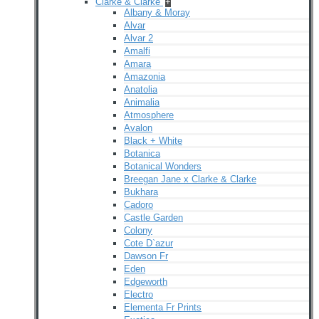
Clarke & Clarke
+
Albany & Moray
Alvar
Alvar 2
Amalfi
Amara
Amazonia
Anatolia
Animalia
Atmosphere
Avalon
Black + White
Botanica
Botanical Wonders
Breegan Jane x Clarke & Clarke
Bukhara
Cadoro
Castle Garden
Colony
Cote D`azur
Dawson Fr
Eden
Edgeworth
Electro
Elementa Fr Prints