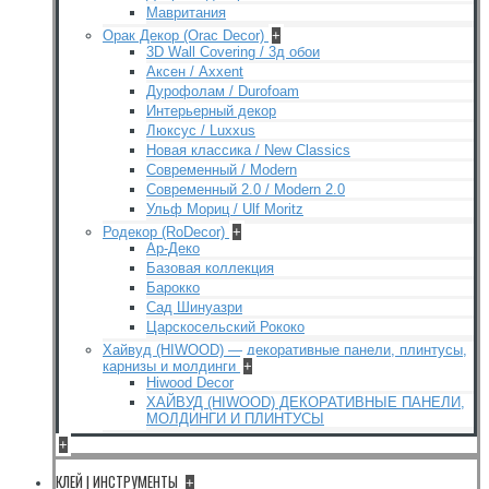
Мавритания
Орак Декор (Orac Decor)
+
3D Wall Covering / 3д обои
Аксен / Axxent
Дурофолам / Durofoam
Интерьерный декор
Люксус / Luxxus
Новая классика / New Classics
Современный / Modern
Современный 2.0 / Modern 2.0
Ульф Мориц / Ulf Moritz
Родекор (RoDecor)
+
Ар-Деко
Базовая коллекция
Барокко
Сад Шинуазри
Царскосельский Рококо
Хайвуд (HIWOOD) — декоративные панели, плинтусы,
карнизы и молдинги
+
Hiwood Decor
ХАЙВУД (HIWOOD) ДЕКОРАТИВНЫЕ ПАНЕЛИ,
МОЛДИНГИ И ПЛИНТУСЫ
+
КЛЕЙ | ИНСТРУМЕНТЫ
+