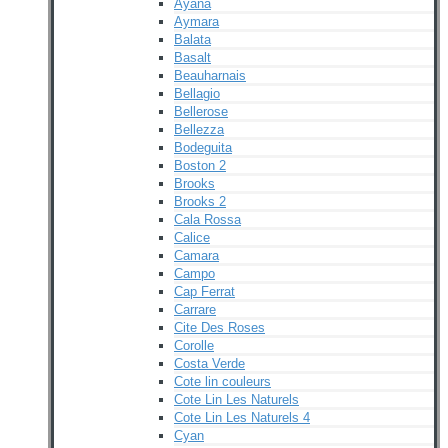
Ayana
Aymara
Balata
Basalt
Beauharnais
Bellagio
Bellerose
Bellezza
Bodeguita
Boston 2
Brooks
Brooks 2
Cala Rossa
Calice
Camara
Campo
Cap Ferrat
Carrare
Cite Des Roses
Corolle
Costa Verde
Cote lin couleurs
Cote Lin Les Naturels
Cote Lin Les Naturels 4
Cyan