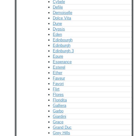
Cybele
Defile
Demoiselle
Dolce Vita
Dune
Dypsis
Eden
Edinbourgh
Edinburgh
Edinburgh 3
Epure
Esperance
Esterel
Ether
Faveur
Favori
Flirt
Flores
Floridita
Galliera
Garbo
Giardini
Grace
Grand Duc
Grey Hills