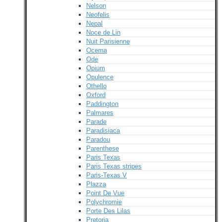
Nelson
Neofelis
Nepal
Noce de Lin
Nuit Parisienne
Ocema
Ode
Opium
Opulence
Othello
Oxford
Paddington
Palmares
Parade
Paradisiaca
Paradou
Parenthese
Paris Texas
Paris Texas stripes
Paris-Texas V
Plazza
Point De Vue
Polychromie
Porte Des Lilas
Pretoria