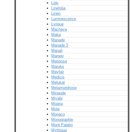
Lido
Linefolia
Linen
Luminescence
Lyrique
Machaya
Maka
Manade
Manade 3
Manali
Margay
Mariposa
Maruko
Mayfair
Medicis
Melukat
Metamorphose
Minaude
Miyabi
Moana
Mola
Monaco
Monographie
Mont Palatin
Mythique