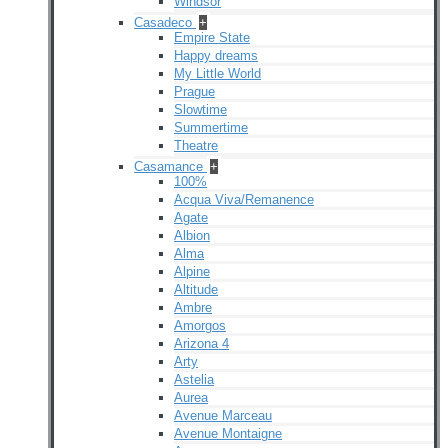
Windsor
Casadeco
+
Empire State
Happy dreams
My Little World
Prague
Slowtime
Summertime
Theatre
Casamance
+
100%
Acqua Viva/Remanence
Agate
Albion
Alma
Alpine
Altitude
Ambre
Amorgos
Arizona 4
Arty
Astelia
Aurea
Avenue Marceau
Avenue Montaigne