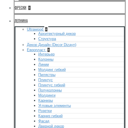
ФРЕСКИ
+
ЛЕПНИНА
Ultrawood
+
Архитектурный декор
Структура
Декор Дизайн (Decor Dizayn)
Европласт
+
Интерьер
Колонны
Линии
Молдинг гибкий
Пилястры
Плинтус
Плинтус гибкий
Полуколонны
Молдинги
Карнизы
Угловые элементы
Розетки
Карниз гибкий
Фасад
Дверной декор