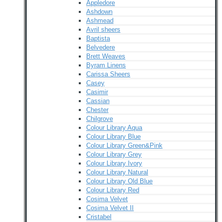
Appledore
Ashdown
Ashmead
Avril sheers
Baptista
Belvedere
Brett Weaves
Byram Linens
Carissa Sheers
Casey
Casimir
Cassian
Chester
Chilgrove
Colour Library Aqua
Colour Library Blue
Colour Library Green&Pink
Colour Library Grey
Colour Library Ivory
Colour Library Natural
Colour Library Old Blue
Colour Library Red
Cosima Velvet
Cosima Velvet II
Cristabel