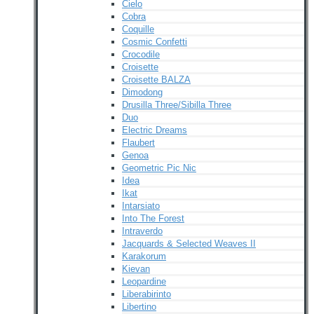
Cielo
Cobra
Coquille
Cosmic Confetti
Crocodile
Croisette
Croisette BALZA
Dimodong
Drusilla Three/Sibilla Three
Duo
Electric Dreams
Flaubert
Genoa
Geometric Pic Nic
Idea
Ikat
Intarsiato
Into The Forest
Intraverdo
Jacquards & Selected Weaves II
Karakorum
Kievan
Leopardine
Liberabirinto
Libertino