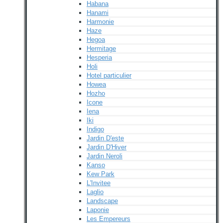
Habana
Hanami
Harmonie
Haze
Hegoa
Hermitage
Hesperia
Holi
Hotel particulier
Howea
Hozho
Icone
Iena
Iki
Indigo
Jardin D'este
Jardin D'Hiver
Jardin Neroli
Kanso
Kew Park
L'Invitee
Laglio
Landscape
Laponie
Les Empereurs