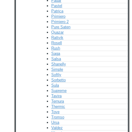
Padar
Pastel
Patrica
Primiero
Primiero 2
Pure Saten
Quazar
Rattvik
Rosell
Rush
Saga
Salsa
Shanelly
Simple
Softly
Sorbetto
Sula
Supreme
Tavira
Ternura
Thermic
Tove
Tromso
Ursa
Valdez