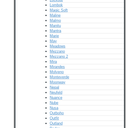
Lombok
Magic Soft
Maline
Malmo
Manitu
Mantra
Marie
May
Meadows
Mezzano
Mezzano 2
Mira
Mirandes
Molveno
Monteverde
Moonway
Nepal
Neufeld
Nuance
Nube
Nusa
Outboho
Outfit
Outland