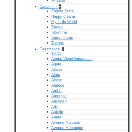
Windsor
Casadeco
+
Empire State
Happy dreams
My Little World
Prague
Slowtime
Summertime
Theatre
Casamance
+
100%
Acqua Viva/Remanence
Agate
Albion
Alma
Alpine
Altitude
Ambre
Amorgos
Arizona 4
Arty
Astelia
Aurea
Avenue Marceau
Avenue Montaigne