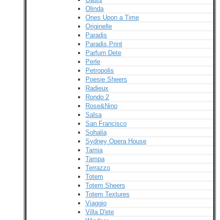
Olinda
Ones Upon a Time
Originelle
Paradis
Paradis Print
Parfum Dete
Perle
Petropolis
Poesie Sheers
Radieux
Rondo 2
Rose&Nino
Salsa
San Francisco
Sohalia
Sydney Opera House
Tamia
Tampa
Terrazzo
Totem
Totem Sheers
Totem Textures
Viaggio
Villa D'ete