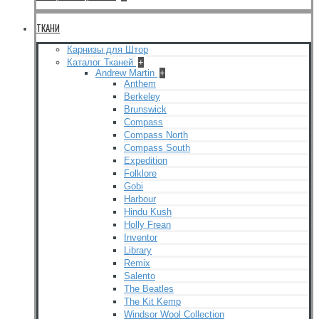
ТКАНИ
Карнизы для Штор
Каталог Тканей
+
Andrew Martin
+
Anthem
Berkeley
Brunswick
Compass
Compass North
Compass South
Expedition
Folklore
Gobi
Harbour
Hindu Kush
Holly Frean
Inventor
Library
Remix
Salento
The Beatles
The Kit Kemp
Windsor Wool Collection