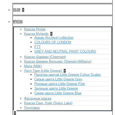
ОБОИ
+
КРАСКА
Краска Hygge
Краска Mylands
+
Архив (Archive) collection
COLOURS OF LONDON
FTT
GREY AND NEUTRAL PAINT COLOURS
Краски Шарман (Charmant)
Краски Шервин Вильемс (Sherwin-Williams)
Милк (Milk)
Литл Грин (Little Greene)
+
Палитра цветов Little Greene Colour Scales
Серые цвета Little Greene Grey
Розовые цвета Little Greene Pink
Зеленые цвета Little Greene
Синие цвета Little Greene Blue
Фасадные краски
Краска Свис Лэйк (Swiss Lake)
Грунтовка
+