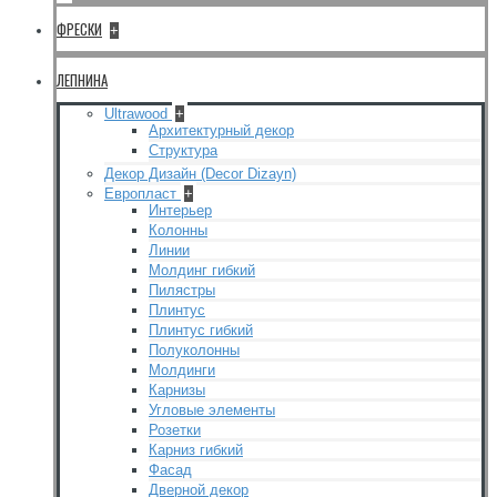
ФРЕСКИ
+
ЛЕПНИНА
Ultrawood
+
Архитектурный декор
Структура
Декор Дизайн (Decor Dizayn)
Европласт
+
Интерьер
Колонны
Линии
Молдинг гибкий
Пилястры
Плинтус
Плинтус гибкий
Полуколонны
Молдинги
Карнизы
Угловые элементы
Розетки
Карниз гибкий
Фасад
Дверной декор