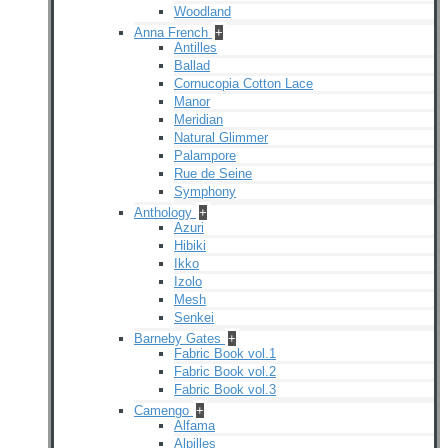
Woodland
Anna French
+
Antilles
Ballad
Cornucopia Cotton Lace
Manor
Meridian
Natural Glimmer
Palampore
Rue de Seine
Symphony
Anthology
+
Azuri
Hibiki
Ikko
Izolo
Mesh
Senkei
Barneby Gates
+
Fabric Book vol.1
Fabric Book vol.2
Fabric Book vol.3
Camengo
+
Alfama
Alpilles