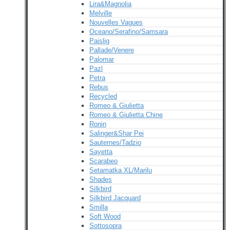
Lira&Magnolia
Melville
Nouvelles Vagues
Oceano/Serafino/Samsara
Paislig
Pallade/Venere
Palomar
Pazl
Petra
Rebus
Recycled
Romeo & Giulietta
Romeo & Giulietta Chine
Ronin
Salinger&Shar Pei
Sauternes/Tadzio
Sayetta
Scarabeo
Setamatka XL/Marilu
Shades
Silkbird
Silkbird Jacquard
Smilla
Soft Wood
Sottosopra