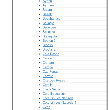
Ayana
Aymara
Balata
Basalt
Beauharnais
Bellagio
Bellerose
Bellezza
Bodeguita
Boston 2
Brooks
Brooks 2
Cala Rossa
Calice
Camara
Campo
Cap Ferrat
Carrare
Cite Des Roses
Corolle
Costa Verde
Cote lin couleurs
Cote Lin Les Naturels
Cote Lin Les Naturels 4
Cyan