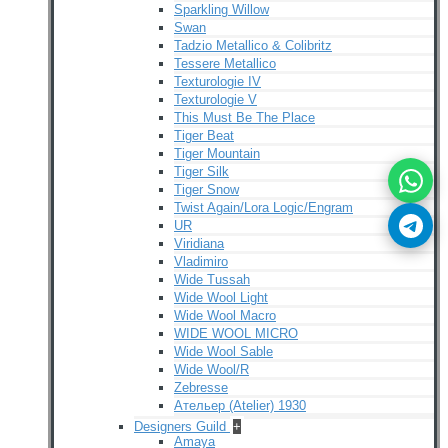
Sparkling Willow
Swan
Tadzio Metallico & Colibritz
Tessere Metallico
Texturologie IV
Texturologie V
This Must Be The Place
Tiger Beat
Tiger Mountain
Tiger Silk
Tiger Snow
Twist Again/Lora Logic/Engram
UR
Viridiana
Vladimiro
Wide Tussah
Wide Wool Light
Wide Wool Macro
WIDE WOOL MICRO
Wide Wool Sable
Wide Wool/R
Zebresse
Ательер (Atelier) 1930
Designers Guild
+
Amaya