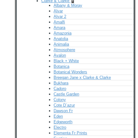
Clarke & Clarke
+
Albany & Moray
Alvar
Alvar 2
Amalfi
Amara
Amazonia
Anatolia
Animalia
Atmosphere
Avalon
Black + White
Botanica
Botanical Wonders
Breegan Jane x Clarke & Clarke
Bukhara
Cadoro
Castle Garden
Colony
Cote D`azur
Dawson Fr
Eden
Edgeworth
Electro
Elementa Fr Prints