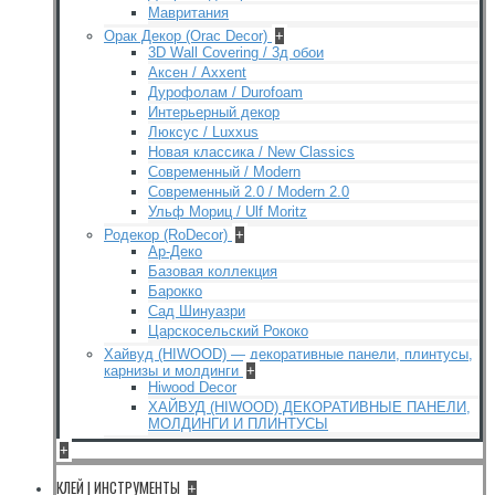
Мавритания
Орак Декор (Orac Decor)
+
3D Wall Covering / 3д обои
Аксен / Axxent
Дурофолам / Durofoam
Интерьерный декор
Люксус / Luxxus
Новая классика / New Classics
Современный / Modern
Современный 2.0 / Modern 2.0
Ульф Мориц / Ulf Moritz
Родекор (RoDecor)
+
Ар-Деко
Базовая коллекция
Барокко
Сад Шинуазри
Царскосельский Рококо
Хайвуд (HIWOOD) — декоративные панели, плинтусы,
карнизы и молдинги
+
Hiwood Decor
ХАЙВУД (HIWOOD) ДЕКОРАТИВНЫЕ ПАНЕЛИ,
МОЛДИНГИ И ПЛИНТУСЫ
+
КЛЕЙ | ИНСТРУМЕНТЫ
+