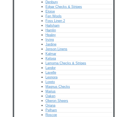
Denbury
Edgar Checks & Stripes
Eloise
Fen Wools
Foss Linen 2
Hailsham
Hamlin
Healey
Irving
Jardine
Jenson Linens
Kalmar
Kelsea
Lamorna Checks & Stripes
Landor
Lavelle
Leonora
Loreto
Magnus Checks
Marius
Oaken
Oberon Sheers
Oriana
Pelham
Roscoe