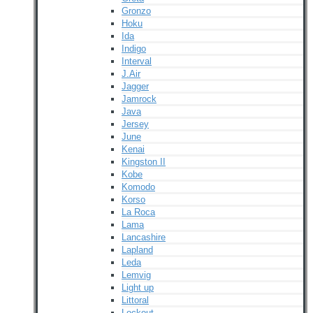
Gronzo
Hoku
Ida
Indigo
Interval
J.Air
Jagger
Jamrock
Java
Jersey
June
Kenai
Kingston II
Kobe
Komodo
Korso
La Roca
Lama
Lancashire
Lapland
Leda
Lemvig
Light up
Littoral
Lockout