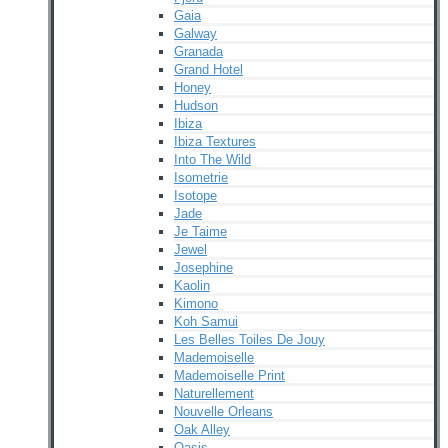
Gaia
Galway
Granada
Grand Hotel
Honey
Hudson
Ibiza
Ibiza Textures
Into The Wild
Isometrie
Isotope
Jade
Je Taime
Jewel
Josephine
Kaolin
Kimono
Koh Samui
Les Belles Toiles De Jouy
Mademoiselle
Mademoiselle Print
Naturellement
Nouvelle Orleans
Oak Alley
Oasis