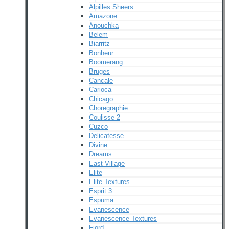
Alpilles Sheers
Amazone
Anouchka
Belem
Biarritz
Bonheur
Boomerang
Bruges
Cancale
Carioca
Chicago
Choregraphie
Coulisse 2
Cuzco
Delicatesse
Divine
Dreams
East Village
Elite
Elite Textures
Esprit 3
Espuma
Evanescence
Evanescence Textures
Fjord