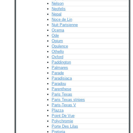
Nelson
Neofelis
Nepal
Noce de Lin
Nuit Parisienne
Ocema
Ode
Opium
Opulence
Othello
Oxford
Paddington
Palmares
Parade
Paradisiaca
Paradou
Parenthese
Paris Texas
Paris Texas stripes
Paris-Texas V
Plazza
Point De Vue
Polychromie
Porte Des Lilas
Pretoria