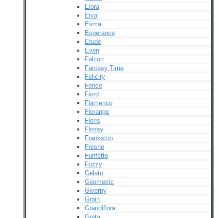
Elora
Elva
Esma
Esperance
Etude
Even
Falcon
Fantasy Time
Felicity
Fence
Fiord
Flamenco
Florange
Floris
Flossy
Frankston
Fresno
Funfetto
Fuzzy
Gelato
Geometric
Giverny
Grain
Grandiflora
Greta