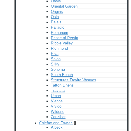
Oasis
Oriental Garden
Origins
Oslo
Palais
Palladio
Pomarium
Prince of Persia
Ribble Valley
Richmond
Riva
Salon
Silky
Sonoma
South Beach
Structures Trevira Weaves
Tatton Linens
Traviata
Urban
Vienna
Vivido
Wilderie
Zanzibar
Colefax and Fowler
+
Albeck