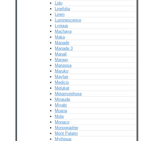
Lido
Linefolia
Linen
Luminescence
Lyrique
Machaya
Maka
Manade
Manade 3
Manali
Margay
Mariposa
Maruko
Mayfair
Medicis
Melukat
Metamorphose
Minaude
Miyabi
Moana
Mola
Monaco
Monographie
Mont Palatin
Mythique