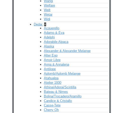
Wangi
Welfare
Welt
Wetar
Widi
Dedar
+
Acquerello
Adamo & Eva
Adelphi
Adorabile Alpaca
Alaska
Alexander & Alexander Melange
Alter Ego
Amoir Libre
Anna & Annalena
Antilope
Aplomb/Aplomb Melange
Atahualpa
Atelier 1930
Athina/Adorai/Scintilla
Bateau & Nimes
Bolina/Trocadero/Aramillo
Candice & Cristallo
Casse-Tete
Cherry Oh