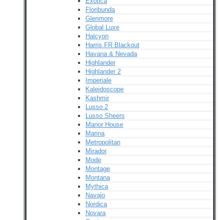
Exotica
Floribunda
Glenmore
Global Luxe
Halcyon
Harris FR Blackout
Havana & Nevada
Highlander
Highlander 2
Imperiale
Kaleidoscope
Kashmir
Lusso 2
Lusso Sheers
Manor House
Marina
Metropolitan
Mirador
Mode
Montage
Montana
Mythica
Navajo
Nordica
Novara