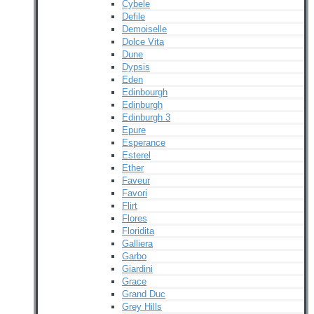
Cybele
Defile
Demoiselle
Dolce Vita
Dune
Dypsis
Eden
Edinbourgh
Edinburgh
Edinburgh 3
Epure
Esperance
Esterel
Ether
Faveur
Favori
Flirt
Flores
Floridita
Galliera
Garbo
Giardini
Grace
Grand Duc
Grey Hills