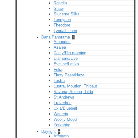
Rosella
Shaw
Slucerne Silks
Tennyson
Theodore
Tyndall Linen
Dana Panorama
+
Amandes
Azalea
Daisy/Rio morning
Diamond/Eve
Eveline/Latika
Feliz
Flaxy Pass/Haze
Lustra
Lustra, Moutlon, Thibaut
Ravana, Selena, Tilda
St.Andrews
Travertine
Uxia/Bluebell
Wisteria
Woolly Mood
Yorkshire
Daylight
+
Affogato