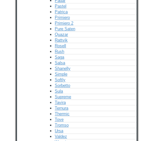
Padar
Pastel
Patrica
Primiero
Primiero 2
Pure Saten
Quazar
Rattvik
Rosell
Rush
Saga
Salsa
Shanelly
Simple
Softly
Sorbetto
Sula
Supreme
Tavira
Ternura
Thermic
Tove
Tromso
Ursa
Valdez