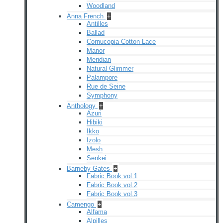
Woodland
Anna French
+
Antilles
Ballad
Cornucopia Cotton Lace
Manor
Meridian
Natural Glimmer
Palampore
Rue de Seine
Symphony
Anthology
+
Azuri
Hibiki
Ikko
Izolo
Mesh
Senkei
Barneby Gates
+
Fabric Book vol.1
Fabric Book vol.2
Fabric Book vol.3
Camengo
+
Alfama
Alpilles