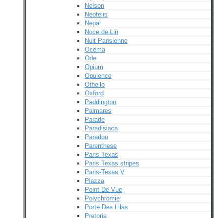
Nelson
Neofelis
Nepal
Noce de Lin
Nuit Parisienne
Ocema
Ode
Opium
Opulence
Othello
Oxford
Paddington
Palmares
Parade
Paradisiaca
Paradou
Parenthese
Paris Texas
Paris Texas stripes
Paris-Texas V
Plazza
Point De Vue
Polychromie
Porte Des Lilas
Pretoria