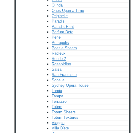
Olinda
Ones Upon a Time
Originelle
Paradis
Paradis Print
Parfum Dete
Perle
Petropolis
Poesie Sheers
Radieux
Rondo 2
Rose&Nino
Salsa
San Francisco
Sohalia
Sydney Opera House
Tamia
Tampa
Terrazzo
Totem
Totem Sheers
Totem Textures
Viaggio
Villa D'ete