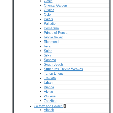
Oasis
Oriental Garden
Origins
Oslo
Palais
Palladio
Pomarium
Prince of Persia
Ribble Valley
Richmond
Riva
Salon
Silky
Sonoma
South Beach
Structures Trevira Weaves
Tatton Linens
Traviata
Urban
Vienna
Vivido
Wilderie
Zanzibar
Colefax and Fowler
+
Albeck