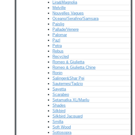
Lira&Magnolia
Melville
Nouvelles Vagues
Oceano/Serafino/Samsara
Paislig
Pallade/Venere
Palomar
Pazl
Petra
Rebus
Recycled
Romeo & Giulietta
Romeo & Giulietta Chine
Ronin
Salinger&Shar Pei
Sauternes/Tadzio
Sayetta
Scarabeo
Setamatka XL/Marilu
Shades
Silkbird
Silkbird Jacquard
Smilla
Soft Wood
Sottosopra