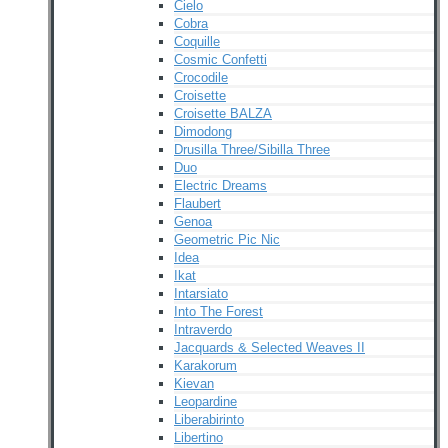
Cielo
Cobra
Coquille
Cosmic Confetti
Crocodile
Croisette
Croisette BALZA
Dimodong
Drusilla Three/Sibilla Three
Duo
Electric Dreams
Flaubert
Genoa
Geometric Pic Nic
Idea
Ikat
Intarsiato
Into The Forest
Intraverdo
Jacquards & Selected Weaves II
Karakorum
Kievan
Leopardine
Liberabirinto
Libertino