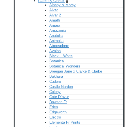
Clarke & Clarke
+
Albany & Moray
Alvar
Alvar 2
Amalfi
Amara
Amazonia
Anatolia
Animalia
Atmosphere
Avalon
Black + White
Botanica
Botanical Wonders
Breegan Jane x Clarke & Clarke
Bukhara
Cadoro
Castle Garden
Colony
Cote D`azur
Dawson Fr
Eden
Edgeworth
Electro
Elementa Fr Prints