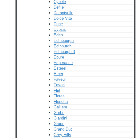
Cybele
Defile
Demoiselle
Dolce Vita
Dune
Dypsis
Eden
Edinbourgh
Edinburgh
Edinburgh 3
Epure
Esperance
Esterel
Ether
Faveur
Favori
Flirt
Flores
Floridita
Galliera
Garbo
Giardini
Grace
Grand Duc
Grey Hills