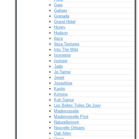
Gaia
Galway
Granada
Grand Hotel
Honey
Hudson
Ibiza
Ibiza Textures
Into The Wild
Isometrie
Isotope
Jade
Je Taime
Jewel
Josephine
Kaolin
Kimono
Koh Samui
Les Belles Toiles De Jouy
Mademoiselle
Mademoiselle Print
Naturellement
Nouvelle Orleans
Oak Alley
Oasis