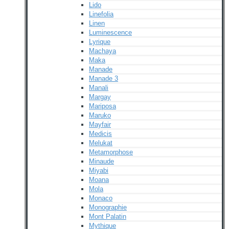
Lido
Linefolia
Linen
Luminescence
Lyrique
Machaya
Maka
Manade
Manade 3
Manali
Margay
Mariposa
Maruko
Mayfair
Medicis
Melukat
Metamorphose
Minaude
Miyabi
Moana
Mola
Monaco
Monographie
Mont Palatin
Mythique