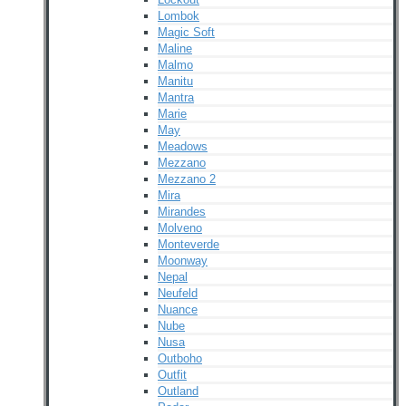
Lombok
Magic Soft
Maline
Malmo
Manitu
Mantra
Marie
May
Meadows
Mezzano
Mezzano 2
Mira
Mirandes
Molveno
Monteverde
Moonway
Nepal
Neufeld
Nuance
Nube
Nusa
Outboho
Outfit
Outland