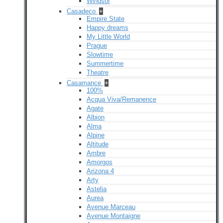
Windsor
Casadeco
+
Empire State
Happy dreams
My Little World
Prague
Slowtime
Summertime
Theatre
Casamance
+
100%
Acqua Viva/Remanence
Agate
Albion
Alma
Alpine
Altitude
Ambre
Amorgos
Arizona 4
Arty
Astelia
Aurea
Avenue Marceau
Avenue Montaigne