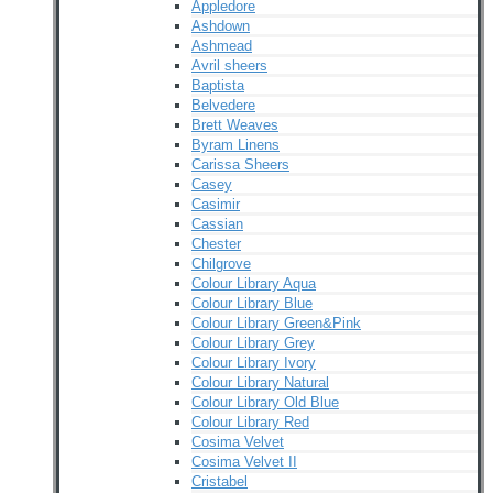
Appledore
Ashdown
Ashmead
Avril sheers
Baptista
Belvedere
Brett Weaves
Byram Linens
Carissa Sheers
Casey
Casimir
Cassian
Chester
Chilgrove
Colour Library Aqua
Colour Library Blue
Colour Library Green&Pink
Colour Library Grey
Colour Library Ivory
Colour Library Natural
Colour Library Old Blue
Colour Library Red
Cosima Velvet
Cosima Velvet II
Cristabel