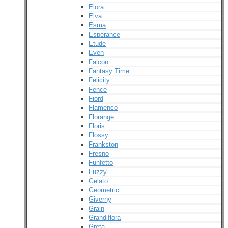
Elora
Elva
Esma
Esperance
Etude
Even
Falcon
Fantasy Time
Felicity
Fence
Fiord
Flamenco
Florange
Floris
Flossy
Frankston
Fresno
Funfetto
Fuzzy
Gelato
Geometric
Giverny
Grain
Grandiflora
Greta