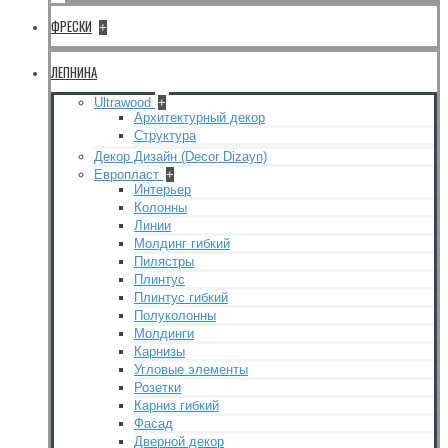
ФРЕСКИ
+
ЛЕПНИНА
Ultrawood
+
Архитектурный декор
Структура
Декор Дизайн (Decor Dizayn)
Европласт
+
Интерьер
Колонны
Линии
Молдинг гибкий
Пилястры
Плинтус
Плинтус гибкий
Полуколонны
Молдинги
Карнизы
Угловые элементы
Розетки
Карниз гибкий
Фасад
Дверной декор