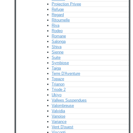
Projection Privee
Refuge
Regard
Ritournelle
Riva
Rodeo
Romane
Salonga
Shiva
Sienne
Suite
Symbiose
Taiga
Terre D'Aventure
Topaze
Trianon
Triode 2
Ukiyo
Vallees Suspendues
Valombreuse
Valvidia
Vanoise
Variance
Vent D'ouest
Visconti