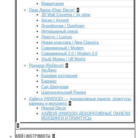
Мавритания
Орак Декор (Orac Decor)
+
3D Wall Covering / 3д обои
Аксен / Axxent
Дурофолам / Durofoam
Интерьерный декор
Люксус / Luxxus
Новая классика / New Classics
Современный / Modern
Современный 2.0 / Modern 2.0
Ульф Мориц / Ulf Moritz
Родекор (RoDecor)
+
Ар-Деко
Базовая коллекция
Барокко
Сад Шинуазри
Царскосельский Рококо
Хайвуд (HIWOOD) — декоративные панели, плинтусы,
карнизы и молдинги
+
Hiwood Decor
ХАЙВУД (HIWOOD) ДЕКОРАТИВНЫЕ ПАНЕЛИ,
МОЛДИНГИ И ПЛИНТУСЫ
+
КЛЕЙ | ИНСТРУМЕНТЫ
+