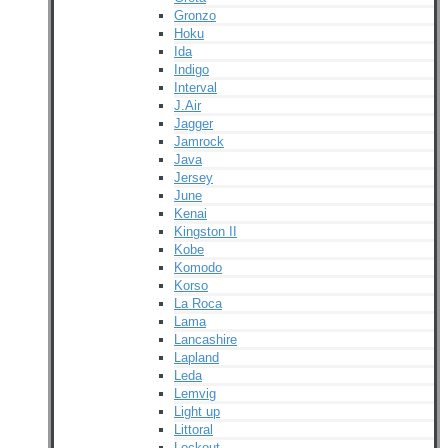
Gronzo
Hoku
Ida
Indigo
Interval
J.Air
Jagger
Jamrock
Java
Jersey
June
Kenai
Kingston II
Kobe
Komodo
Korso
La Roca
Lama
Lancashire
Lapland
Leda
Lemvig
Light up
Littoral
Lockout