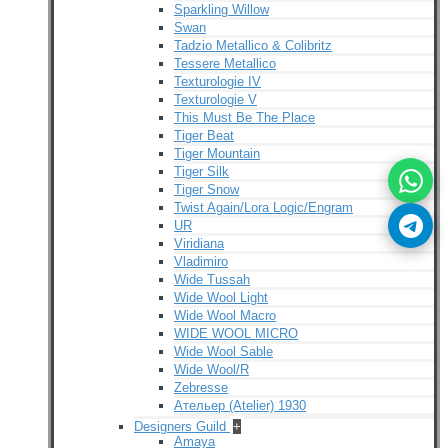
Sparkling Willow
Swan
Tadzio Metallico & Colibritz
Tessere Metallico
Texturologie IV
Texturologie V
This Must Be The Place
Tiger Beat
Tiger Mountain
Tiger Silk
Tiger Snow
Twist Again/Lora Logic/Engram
UR
Viridiana
Vladimiro
Wide Tussah
Wide Wool Light
Wide Wool Macro
WIDE WOOL MICRO
Wide Wool Sable
Wide Wool/R
Zebresse
Ательер (Atelier) 1930
Designers Guild
+
Amaya