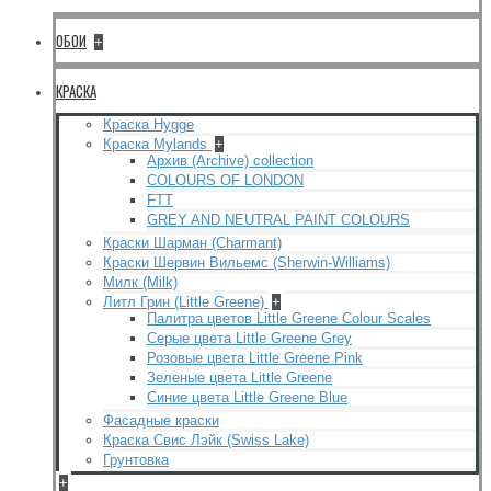
ОБОИ
+
КРАСКА
Краска Hygge
Краска Mylands
+
Архив (Archive) collection
COLOURS OF LONDON
FTT
GREY AND NEUTRAL PAINT COLOURS
Краски Шарман (Charmant)
Краски Шервин Вильемс (Sherwin-Williams)
Милк (Milk)
Литл Грин (Little Greene)
+
Палитра цветов Little Greene Colour Scales
Серые цвета Little Greene Grey
Розовые цвета Little Greene Pink
Зеленые цвета Little Greene
Синие цвета Little Greene Blue
Фасадные краски
Краска Свис Лэйк (Swiss Lake)
Грунтовка
+