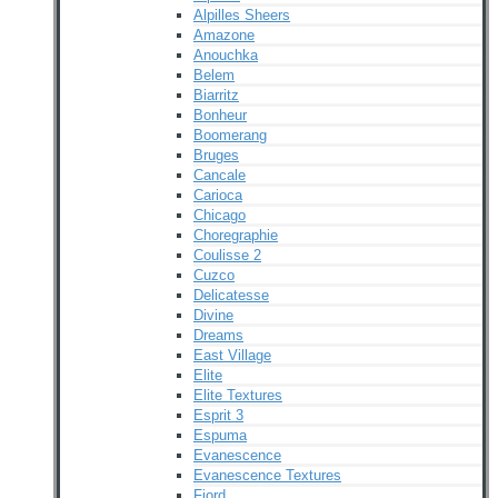
Alpilles Sheers
Amazone
Anouchka
Belem
Biarritz
Bonheur
Boomerang
Bruges
Cancale
Carioca
Chicago
Choregraphie
Coulisse 2
Cuzco
Delicatesse
Divine
Dreams
East Village
Elite
Elite Textures
Esprit 3
Espuma
Evanescence
Evanescence Textures
Fjord