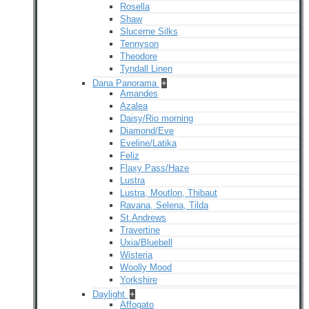
Rosella
Shaw
Slucerne Silks
Tennyson
Theodore
Tyndall Linen
Dana Panorama
+
Amandes
Azalea
Daisy/Rio morning
Diamond/Eve
Eveline/Latika
Feliz
Flaxy Pass/Haze
Lustra
Lustra, Moutlon, Thibaut
Ravana, Selena, Tilda
St.Andrews
Travertine
Uxia/Bluebell
Wisteria
Woolly Mood
Yorkshire
Daylight
+
Affogato