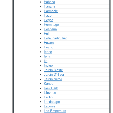
Habana
Hanami
Harmonie
Haze
Hegoa
Hermitage
Hesperia
Holi
Hotel particulier
Howea
Hozho
Icone
Iena
Iki
Indigo
Jardin D'este
Jardin D'Hiver
Jardin Neroli
Kanso
Kew Park
L'Invitee
Laglio
Landscape
Laponie
Les Empereurs