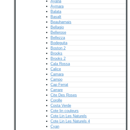
Ayana
Aymara
Balata
Basalt
Beauharnais
Bellagio
Bellerose
Bellezza
Bodeguita
Boston 2
Brooks
Brooks 2
Cala Rossa
Calice
Camara
Campo
Cap Ferrat
Carrare
Cite Des Roses
Corolle
Costa Verde
Cote lin couleurs
Cote Lin Les Naturels
Cote Lin Les Naturels 4
Cyan