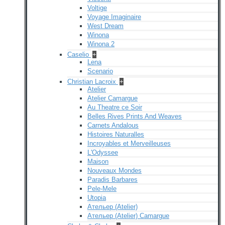
Voltige
Voyage Imaginaire
West Dream
Winona
Winona 2
Caselio
+
Lena
Scenario
Christian Lacroix
+
Atelier
Atelier Camargue
Au Theatre ce Soir
Belles Rives Prints And Weaves
Carnets Andalous
Histoires Naturalles
Incroyables et Merveilleuses
L'Odyssee
Maison
Nouveaux Mondes
Paradis Barbares
Pele-Mele
Utopia
Ательер (Atelier)
Ательер (Atelier) Camargue