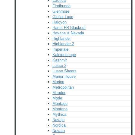
Exotica
Floribunda
Glenmore
Global Luxe
Halcyon
Harris FR Blackout
Havana & Nevada
Highlander
Highlander 2
Imperiale
Kaleidoscope
Kashmir
Lusso 2
Lusso Sheers
Manor House
Marina
Metropolitan
Mirador
Mode
Montage
Montana
Mythica
Navajo
Nordica
Novara