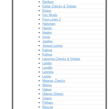
Denbury
Edgar Checks & Stripes
Eloise
Fen Wools
Foss Linen 2
Hailsham
Hamlin
Healey
Irving
Jardine
Jenson Linens
Kalmar
Kelsea
Lamorna Checks & Stripes
Landor
Lavelle
Leonora
Loreto
Magnus Checks
Marius
Oaken
Oberon Sheers
Oriana
Pelham
Roscoe