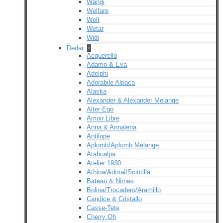
Wangi
Welfare
Welt
Wetar
Widi
Dedar
+
Acquerello
Adamo & Eva
Adelphi
Adorabile Alpaca
Alaska
Alexander & Alexander Melange
Alter Ego
Amoir Libre
Anna & Annalena
Antilope
Aplomb/Aplomb Melange
Atahualpa
Atelier 1930
Athina/Adorai/Scintilla
Bateau & Nimes
Bolina/Trocadero/Aramillo
Candice & Cristallo
Casse-Tete
Cherry Oh