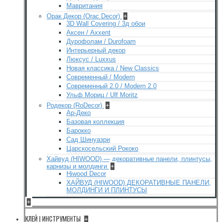
Мавритания
Орак Декор (Orac Decor)
+
3D Wall Covering / 3д обои
Аксен / Axxent
Дурофолам / Durofoam
Интерьерный декор
Люксус / Luxxus
Новая классика / New Classics
Современный / Modern
Современный 2.0 / Modern 2.0
Ульф Мориц / Ulf Moritz
Родекор (RoDecor)
+
Ар-Деко
Базовая коллекция
Барокко
Сад Шинуазри
Царскосельский Рококо
Хайвуд (HIWOOD) — декоративные панели, плинтусы,
карнизы и молдинги
+
Hiwood Decor
ХАЙВУД (HIWOOD) ДЕКОРАТИВНЫЕ ПАНЕЛИ,
МОЛДИНГИ И ПЛИНТУСЫ
+
КЛЕЙ | ИНСТРУМЕНТЫ
+