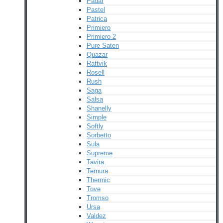
Padar
Pastel
Patrica
Primiero
Primiero 2
Pure Saten
Quazar
Rattvik
Rosell
Rush
Saga
Salsa
Shanelly
Simple
Softly
Sorbetto
Sula
Supreme
Tavira
Ternura
Thermic
Tove
Tromso
Ursa
Valdez