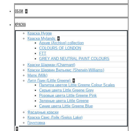
ОБОИ
+
КРАСКА
Краска Hygge
Краска Mylands
+
Архив (Archive) collection
COLOURS OF LONDON
FTT
GREY AND NEUTRAL PAINT COLOURS
Краски Шарман (Charmant)
Краски Шервин Вильемс (Sherwin-Williams)
Милк (Milk)
Литл Грин (Little Greene)
+
Палитра цветов Little Greene Colour Scales
Серые цвета Little Greene Grey
Розовые цвета Little Greene Pink
Зеленые цвета Little Greene
Синие цвета Little Greene Blue
Фасадные краски
Краска Свис Лэйк (Swiss Lake)
Грунтовка
+