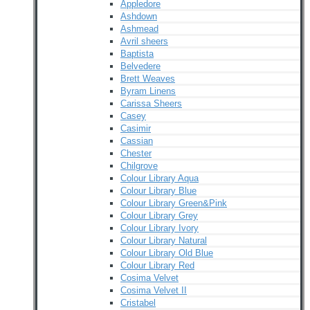
Appledore
Ashdown
Ashmead
Avril sheers
Baptista
Belvedere
Brett Weaves
Byram Linens
Carissa Sheers
Casey
Casimir
Cassian
Chester
Chilgrove
Colour Library Aqua
Colour Library Blue
Colour Library Green&Pink
Colour Library Grey
Colour Library Ivory
Colour Library Natural
Colour Library Old Blue
Colour Library Red
Cosima Velvet
Cosima Velvet II
Cristabel