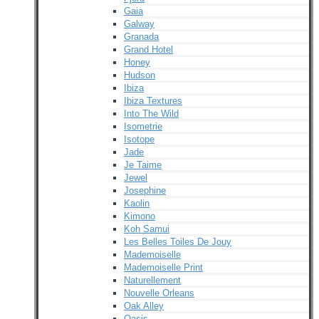
Gaia
Galway
Granada
Grand Hotel
Honey
Hudson
Ibiza
Ibiza Textures
Into The Wild
Isometrie
Isotope
Jade
Je Taime
Jewel
Josephine
Kaolin
Kimono
Koh Samui
Les Belles Toiles De Jouy
Mademoiselle
Mademoiselle Print
Naturellement
Nouvelle Orleans
Oak Alley
Oasis