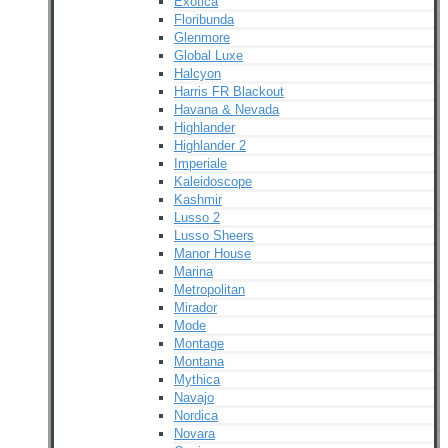
Exotica
Floribunda
Glenmore
Global Luxe
Halcyon
Harris FR Blackout
Havana & Nevada
Highlander
Highlander 2
Imperiale
Kaleidoscope
Kashmir
Lusso 2
Lusso Sheers
Manor House
Marina
Metropolitan
Mirador
Mode
Montage
Montana
Mythica
Navajo
Nordica
Novara