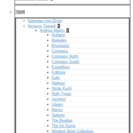
ТКАНИ
Карнизы для Штор
Каталог Тканей
+
Andrew Martin
+
Anthem
Berkeley
Brunswick
Compass
Compass North
Compass South
Expedition
Folklore
Gobi
Harbour
Hindu Kush
Holly Frean
Inventor
Library
Remix
Salento
The Beatles
The Kit Kemp
Windsor Wool Collection