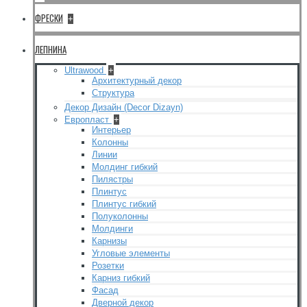
ФРЕСКИ
+
ЛЕПНИНА
Ultrawood
+
Архитектурный декор
Структура
Декор Дизайн (Decor Dizayn)
Европласт
+
Интерьер
Колонны
Линии
Молдинг гибкий
Пилястры
Плинтус
Плинтус гибкий
Полуколонны
Молдинги
Карнизы
Угловые элементы
Розетки
Карниз гибкий
Фасад
Дверной декор