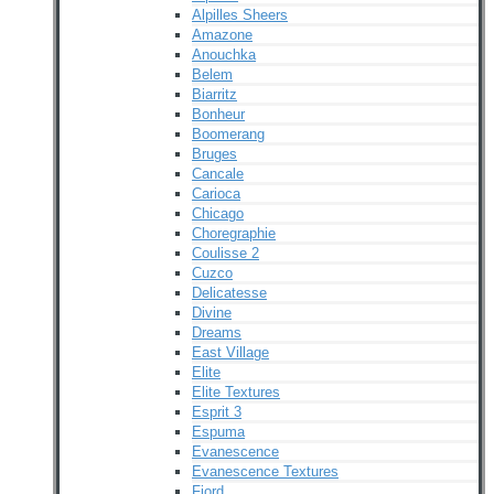
Alpilles Sheers
Amazone
Anouchka
Belem
Biarritz
Bonheur
Boomerang
Bruges
Cancale
Carioca
Chicago
Choregraphie
Coulisse 2
Cuzco
Delicatesse
Divine
Dreams
East Village
Elite
Elite Textures
Esprit 3
Espuma
Evanescence
Evanescence Textures
Fjord