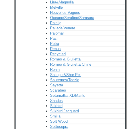
Lira&Magnolia
Melville
Nouvelles Vagues
Oceano/Serafino/Samsara
Paislig
Pallade/Venere
Palomar
Pazl
Petra
Rebus
Recycled
Romeo & Giulietta
Romeo & Giulietta Chine
Ronin
Salinger&Shar Pei
Sauternes/Tadzio
Sayetta
Scarabeo
Setamatka XL/Marilu
Shades
Silkbird
Silkbird Jacquard
Smilla
Soft Wood
Sottosopra