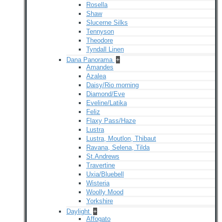
Rosella
Shaw
Slucerne Silks
Tennyson
Theodore
Tyndall Linen
Dana Panorama
+
Amandes
Azalea
Daisy/Rio morning
Diamond/Eve
Eveline/Latika
Feliz
Flaxy Pass/Haze
Lustra
Lustra, Moutlon, Thibaut
Ravana, Selena, Tilda
St.Andrews
Travertine
Uxia/Bluebell
Wisteria
Woolly Mood
Yorkshire
Daylight
+
Affogato