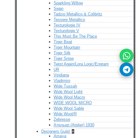
Sparkling Willow
Swan
Tadzio Metallico & Colibritz
Tessere Metallico
Texturologie IV
Texturologie V
This Must Be The Place
Tiger Beat
Tiger Mountain
Tiger Silk
Tiger Snow
Twist Again/Lora Logic/Engram
UR
Viridiana
Vladimiro
Wide Tussah
Wide Wool Light
Wide Wool Macro
WIDE WOOL MICRO
Wide Wool Sable
Wide Wool/R
Zebresse
Ательер (Atelier) 1930
Designers Guild
+
Amaya