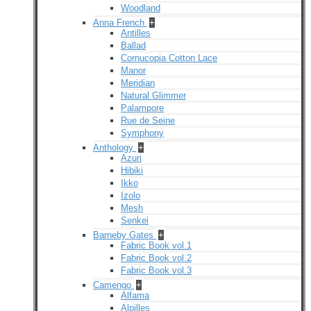
Woodland
Anna French
+
Antilles
Ballad
Cornucopia Cotton Lace
Manor
Meridian
Natural Glimmer
Palampore
Rue de Seine
Symphony
Anthology
+
Azuri
Hibiki
Ikko
Izolo
Mesh
Senkei
Barneby Gates
+
Fabric Book vol.1
Fabric Book vol.2
Fabric Book vol.3
Camengo
+
Alfama
Alpilles