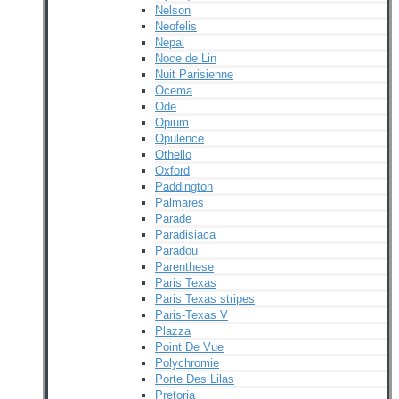
Nelson
Neofelis
Nepal
Noce de Lin
Nuit Parisienne
Ocema
Ode
Opium
Opulence
Othello
Oxford
Paddington
Palmares
Parade
Paradisiaca
Paradou
Parenthese
Paris Texas
Paris Texas stripes
Paris-Texas V
Plazza
Point De Vue
Polychromie
Porte Des Lilas
Pretoria