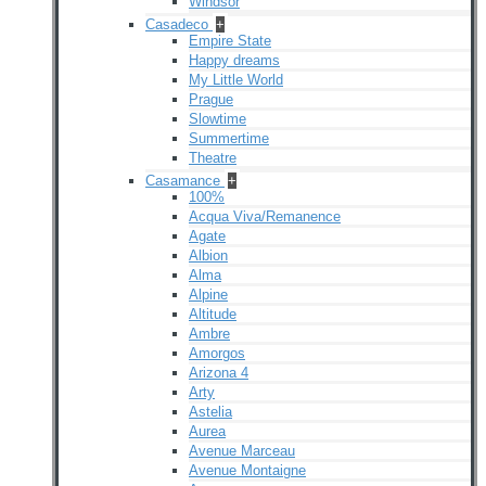
Windsor
Casadeco
+
Empire State
Happy dreams
My Little World
Prague
Slowtime
Summertime
Theatre
Casamance
+
100%
Acqua Viva/Remanence
Agate
Albion
Alma
Alpine
Altitude
Ambre
Amorgos
Arizona 4
Arty
Astelia
Aurea
Avenue Marceau
Avenue Montaigne