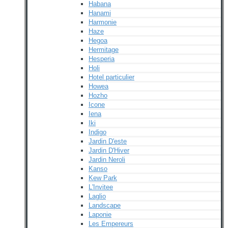
Habana
Hanami
Harmonie
Haze
Hegoa
Hermitage
Hesperia
Holi
Hotel particulier
Howea
Hozho
Icone
Iena
Iki
Indigo
Jardin D'este
Jardin D'Hiver
Jardin Neroli
Kanso
Kew Park
L'Invitee
Laglio
Landscape
Laponie
Les Empereurs