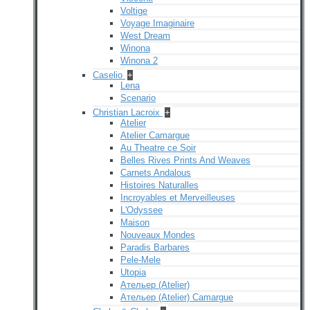
Voltige
Voyage Imaginaire
West Dream
Winona
Winona 2
Caselio
+
Lena
Scenario
Christian Lacroix
+
Atelier
Atelier Camargue
Au Theatre ce Soir
Belles Rives Prints And Weaves
Carnets Andalous
Histoires Naturalles
Incroyables et Merveilleuses
L'Odyssee
Maison
Nouveaux Mondes
Paradis Barbares
Pele-Mele
Utopia
Ательер (Atelier)
Ательер (Atelier) Camargue