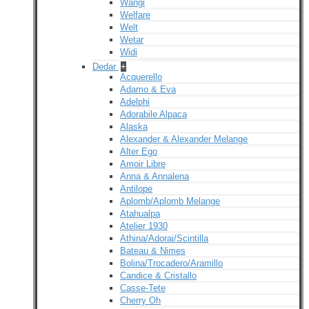
Wangi
Welfare
Welt
Wetar
Widi
Dedar
+
Acquerello
Adamo & Eva
Adelphi
Adorabile Alpaca
Alaska
Alexander & Alexander Melange
Alter Ego
Amoir Libre
Anna & Annalena
Antilope
Aplomb/Aplomb Melange
Atahualpa
Atelier 1930
Athina/Adorai/Scintilla
Bateau & Nimes
Bolina/Trocadero/Aramillo
Candice & Cristallo
Casse-Tete
Cherry Oh