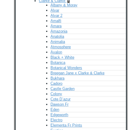
Clarke & Clarke
+
Albany & Moray
Alvar
Alvar 2
Amalfi
Amara
Amazonia
Anatolia
Animalia
Atmosphere
Avalon
Black + White
Botanica
Botanical Wonders
Breegan Jane x Clarke & Clarke
Bukhara
Cadoro
Castle Garden
Colony
Cote D`azur
Dawson Fr
Eden
Edgeworth
Electro
Elementa Fr Prints