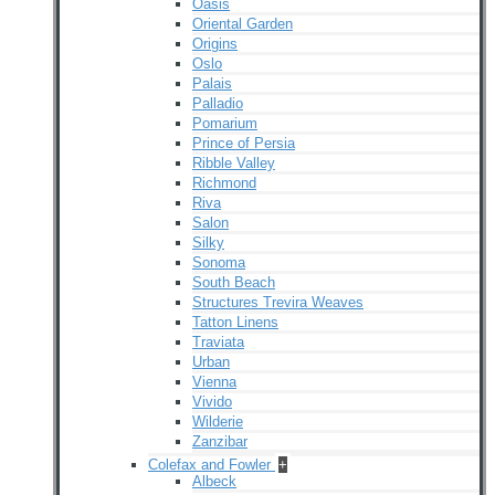
Oasis
Oriental Garden
Origins
Oslo
Palais
Palladio
Pomarium
Prince of Persia
Ribble Valley
Richmond
Riva
Salon
Silky
Sonoma
South Beach
Structures Trevira Weaves
Tatton Linens
Traviata
Urban
Vienna
Vivido
Wilderie
Zanzibar
Colefax and Fowler
+
Albeck