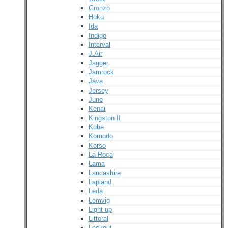
Gronzo
Hoku
Ida
Indigo
Interval
J.Air
Jagger
Jamrock
Java
Jersey
June
Kenai
Kingston II
Kobe
Komodo
Korso
La Roca
Lama
Lancashire
Lapland
Leda
Lemvig
Light up
Littoral
Lockout