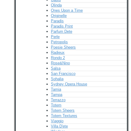
Olinda
Ones Upon a Time
Originelle
Paradis
Paradis Print
Parfum Dete
Perle
Petropolis
Poesie Sheers
Radieux
Rondo 2
Rose&Nino
Salsa
San Francisco
Sohalia
Sydney Opera House
Tamia
Tampa
Terrazzo
Totem
Totem Sheers
Totem Textures
Viaggio
Villa D'ete