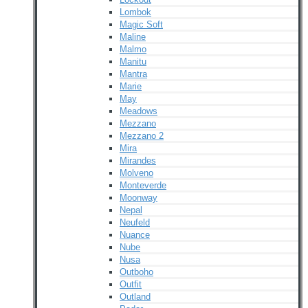
Lombok
Magic Soft
Maline
Malmo
Manitu
Mantra
Marie
May
Meadows
Mezzano
Mezzano 2
Mira
Mirandes
Molveno
Monteverde
Moonway
Nepal
Neufeld
Nuance
Nube
Nusa
Outboho
Outfit
Outland