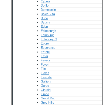
Cybele
Defile
Demoiselle
Dolce Vita
Dune
Dypsis
Eden
Edinbourgh
Edinburgh
Edinburgh 3
Epure
Esperance
Esterel
Ether
Faveur
Favori
Flirt
Flores
Floridita
Galliera
Garbo
Giardini
Grace
Grand Duc
Grey Hills