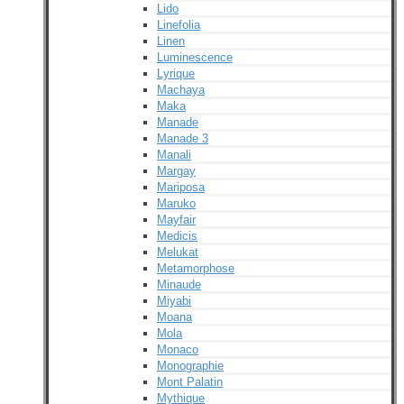
Lido
Linefolia
Linen
Luminescence
Lyrique
Machaya
Maka
Manade
Manade 3
Manali
Margay
Mariposa
Maruko
Mayfair
Medicis
Melukat
Metamorphose
Minaude
Miyabi
Moana
Mola
Monaco
Monographie
Mont Palatin
Mythique