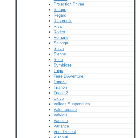
Projection Privee
Refuge
Regard
Ritournelle
Riva
Rodeo
Romane
Salonga
Shiva
Sienne
Suite
Symbiose
Taiga
Terre D'Aventure
Topaze
Trianon
Triode 2
Ukiyo
Vallees Suspendues
Valombreuse
Valvidia
Vanoise
Variance
Vent D'ouest
Visconti