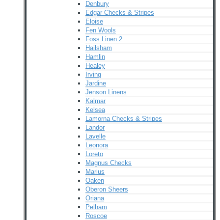
Denbury
Edgar Checks & Stripes
Eloise
Fen Wools
Foss Linen 2
Hailsham
Hamlin
Healey
Irving
Jardine
Jenson Linens
Kalmar
Kelsea
Lamorna Checks & Stripes
Landor
Lavelle
Leonora
Loreto
Magnus Checks
Marius
Oaken
Oberon Sheers
Oriana
Pelham
Roscoe