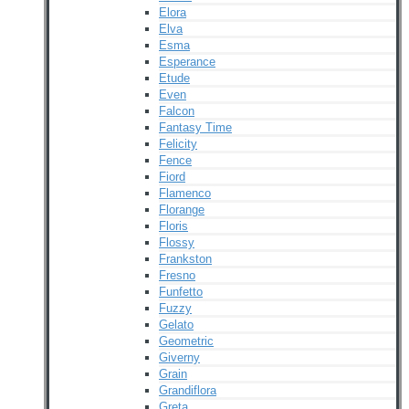
Elora
Elva
Esma
Esperance
Etude
Even
Falcon
Fantasy Time
Felicity
Fence
Fiord
Flamenco
Florange
Floris
Flossy
Frankston
Fresno
Funfetto
Fuzzy
Gelato
Geometric
Giverny
Grain
Grandiflora
Greta