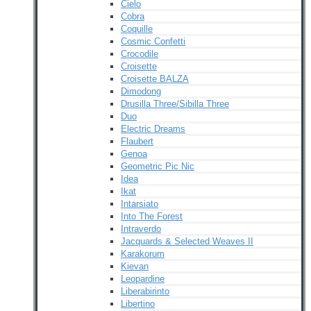
Cielo
Cobra
Coquille
Cosmic Confetti
Crocodile
Croisette
Croisette BALZA
Dimodong
Drusilla Three/Sibilla Three
Duo
Electric Dreams
Flaubert
Genoa
Geometric Pic Nic
Idea
Ikat
Intarsiato
Into The Forest
Intraverdo
Jacquards & Selected Weaves II
Karakorum
Kievan
Leopardine
Liberabirinto
Libertino