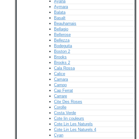
Ayana
Aymara
Balata
Basalt
Beauharnais
Bellagio
Bellerose
Bellezza
Bodeguita
Boston 2
Brooks
Brooks 2
Cala Rossa
Calice
Camara
Campo
Cap Ferrat
Carrare
Cite Des Roses
Corolle
Costa Verde
Cote lin couleurs
Cote Lin Les Naturels
Cote Lin Les Naturels 4
Cyan