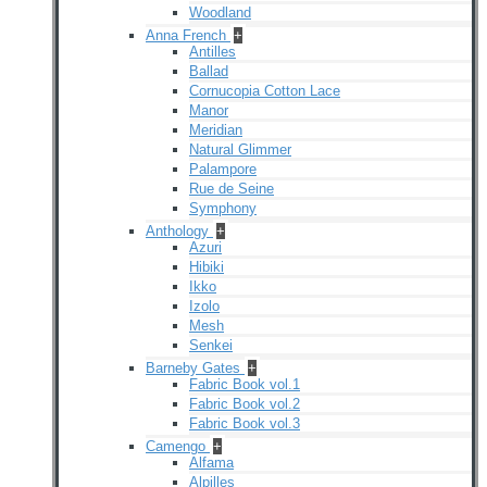
Woodland
Anna French
+
Antilles
Ballad
Cornucopia Cotton Lace
Manor
Meridian
Natural Glimmer
Palampore
Rue de Seine
Symphony
Anthology
+
Azuri
Hibiki
Ikko
Izolo
Mesh
Senkei
Barneby Gates
+
Fabric Book vol.1
Fabric Book vol.2
Fabric Book vol.3
Camengo
+
Alfama
Alpilles