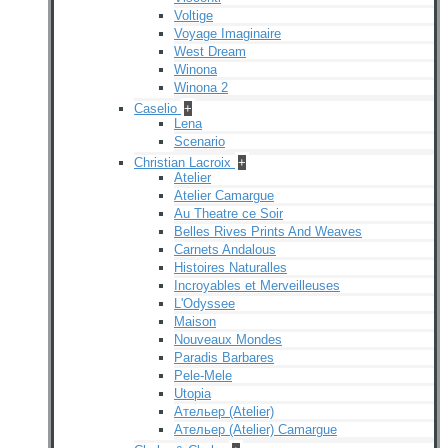
Voltige
Voyage Imaginaire
West Dream
Winona
Winona 2
Caselio
+
Lena
Scenario
Christian Lacroix
+
Atelier
Atelier Camargue
Au Theatre ce Soir
Belles Rives Prints And Weaves
Carnets Andalous
Histoires Naturalles
Incroyables et Merveilleuses
L'Odyssee
Maison
Nouveaux Mondes
Paradis Barbares
Pele-Mele
Utopia
Ательер (Atelier)
Ательер (Atelier) Camargue