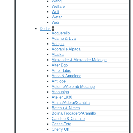
Wangi
Welfare
Welt
Wetar
Widi
Dedar
+
Acquerello
Adamo & Eva
Adelphi
Adorabile Alpaca
Alaska
Alexander & Alexander Melange
Alter Ego
Amoir Libre
Anna & Annalena
Antilope
Aplomb/Aplomb Melange
Atahualpa
Atelier 1930
Athina/Adorai/Scintilla
Bateau & Nimes
Bolina/Trocadero/Aramillo
Candice & Cristallo
Casse-Tete
Cherry Oh