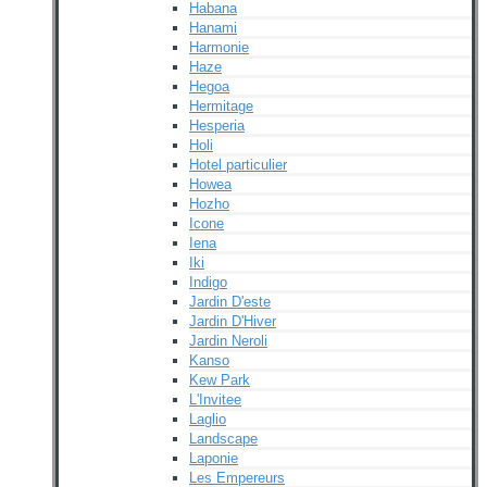
Habana
Hanami
Harmonie
Haze
Hegoa
Hermitage
Hesperia
Holi
Hotel particulier
Howea
Hozho
Icone
Iena
Iki
Indigo
Jardin D'este
Jardin D'Hiver
Jardin Neroli
Kanso
Kew Park
L'Invitee
Laglio
Landscape
Laponie
Les Empereurs