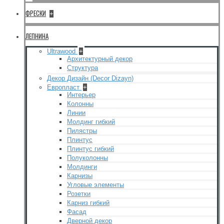
ФРЕСКИ
+
ЛЕПНИНА
Ultrawood
+
Архитектурный декор
Структура
Декор Дизайн (Decor Dizayn)
Европласт
+
Интерьер
Колонны
Линии
Молдинг гибкий
Пилястры
Плинтус
Плинтус гибкий
Полуколонны
Молдинги
Карнизы
Угловые элементы
Розетки
Карниз гибкий
Фасад
Дверной декор