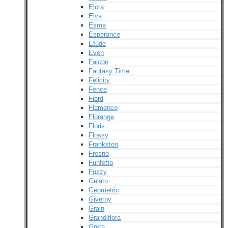
Elora
Elva
Esma
Esperance
Etude
Even
Falcon
Fantasy Time
Felicity
Fence
Fiord
Flamenco
Florange
Floris
Flossy
Frankston
Fresno
Funfetto
Fuzzy
Gelato
Geometric
Giverny
Grain
Grandiflora
Greta