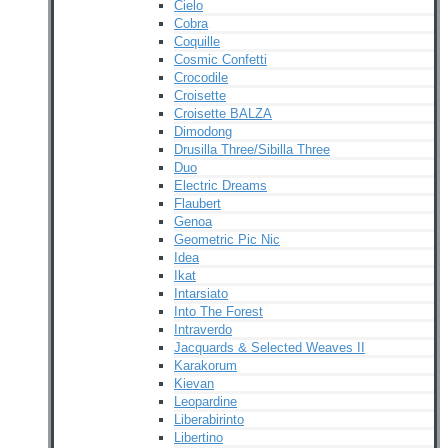
Cielo
Cobra
Coquille
Cosmic Confetti
Crocodile
Croisette
Croisette BALZA
Dimodong
Drusilla Three/Sibilla Three
Duo
Electric Dreams
Flaubert
Genoa
Geometric Pic Nic
Idea
Ikat
Intarsiato
Into The Forest
Intraverdo
Jacquards & Selected Weaves II
Karakorum
Kievan
Leopardine
Liberabirinto
Libertino