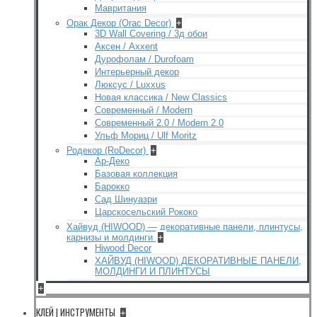
Мавритания
Орак Декор (Orac Decor)
+
3D Wall Covering / 3д обои
Аксен / Axxent
Дурофолам / Durofoam
Интерьерный декор
Люксус / Luxxus
Новая классика / New Classics
Современный / Modern
Современный 2.0 / Modern 2.0
Ульф Мориц / Ulf Moritz
Родекор (RoDecor)
+
Ар-Деко
Базовая коллекция
Барокко
Сад Шинуазри
Царскосельский Рококо
Хайвуд (HIWOOD) — декоративные панели, плинтусы,
карнизы и молдинги
+
Hiwood Decor
ХАЙВУД (HIWOOD) ДЕКОРАТИВНЫЕ ПАНЕЛИ,
МОЛДИНГИ И ПЛИНТУСЫ
+
КЛЕЙ | ИНСТРУМЕНТЫ
+