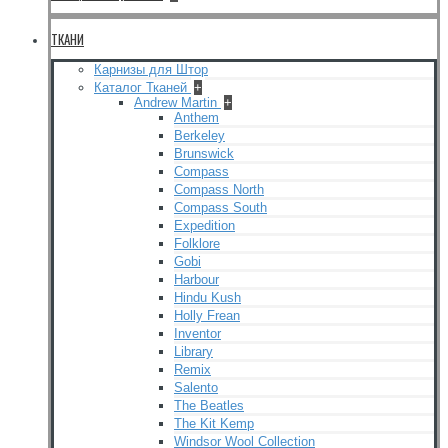
ТКАНИ
Карнизы для Штор
Каталог Тканей
+
Andrew Martin
+
Anthem
Berkeley
Brunswick
Compass
Compass North
Compass South
Expedition
Folklore
Gobi
Harbour
Hindu Kush
Holly Frean
Inventor
Library
Remix
Salento
The Beatles
The Kit Kemp
Windsor Wool Collection