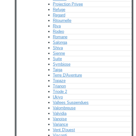
Projection Privee
Refuge
Regard
Ritournelle
Riva
Rodeo
Romane
Salonga
Shiva
Sienne
Suite
Symbiose
Taiga
Terre D'Aventure
Topaze
Trianon
Triode 2
Ukiyo
Vallees Suspendues
Valombreuse
Valvidia
Vanoise
Variance
Vent D'ouest
Visconti