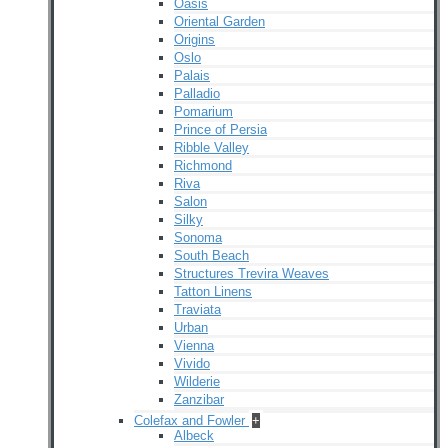
Oasis
Oriental Garden
Origins
Oslo
Palais
Palladio
Pomarium
Prince of Persia
Ribble Valley
Richmond
Riva
Salon
Silky
Sonoma
South Beach
Structures Trevira Weaves
Tatton Linens
Traviata
Urban
Vienna
Vivido
Wilderie
Zanzibar
Colefax and Fowler
+
Albeck