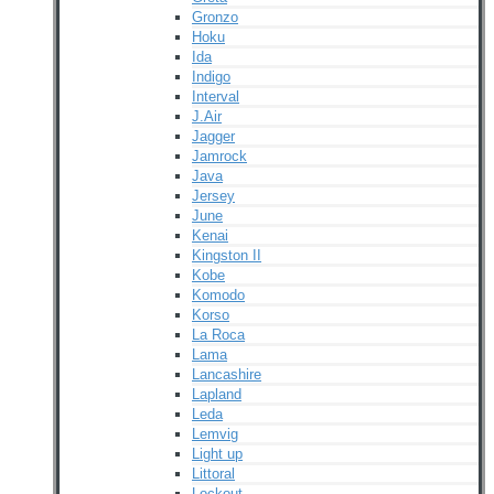
Gronzo
Hoku
Ida
Indigo
Interval
J.Air
Jagger
Jamrock
Java
Jersey
June
Kenai
Kingston II
Kobe
Komodo
Korso
La Roca
Lama
Lancashire
Lapland
Leda
Lemvig
Light up
Littoral
Lockout