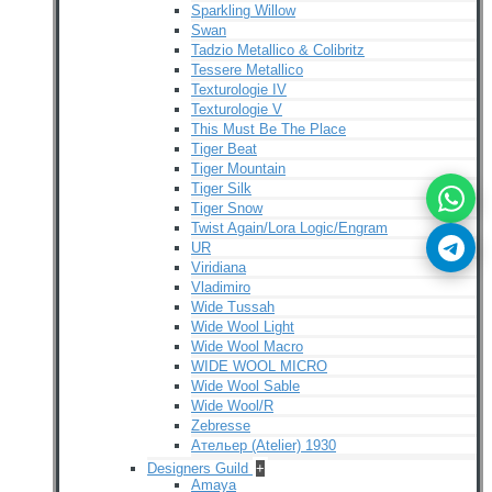
Sparkling Willow
Swan
Tadzio Metallico & Colibritz
Tessere Metallico
Texturologie IV
Texturologie V
This Must Be The Place
Tiger Beat
Tiger Mountain
Tiger Silk
Tiger Snow
Twist Again/Lora Logic/Engram
UR
Viridiana
Vladimiro
Wide Tussah
Wide Wool Light
Wide Wool Macro
WIDE WOOL MICRO
Wide Wool Sable
Wide Wool/R
Zebresse
Ательер (Atelier) 1930
Designers Guild
+
Amaya