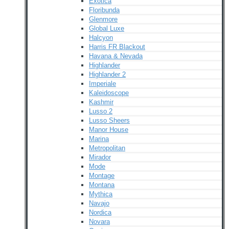
Exotica
Floribunda
Glenmore
Global Luxe
Halcyon
Harris FR Blackout
Havana & Nevada
Highlander
Highlander 2
Imperiale
Kaleidoscope
Kashmir
Lusso 2
Lusso Sheers
Manor House
Marina
Metropolitan
Mirador
Mode
Montage
Montana
Mythica
Navajo
Nordica
Novara