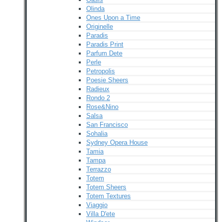
Olinda
Ones Upon a Time
Originelle
Paradis
Paradis Print
Parfum Dete
Perle
Petropolis
Poesie Sheers
Radieux
Rondo 2
Rose&Nino
Salsa
San Francisco
Sohalia
Sydney Opera House
Tamia
Tampa
Terrazzo
Totem
Totem Sheers
Totem Textures
Viaggio
Villa D'ete