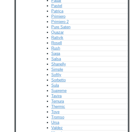
Padar
Pastel
Patrica
Primiero
Primiero 2
Pure Saten
Quazar
Rattvik
Rosell
Rush
Saga
Salsa
Shanelly
Simple
Softly
Sorbetto
Sula
Supreme
Tavira
Ternura
Thermic
Tove
Tromso
Ursa
Valdez