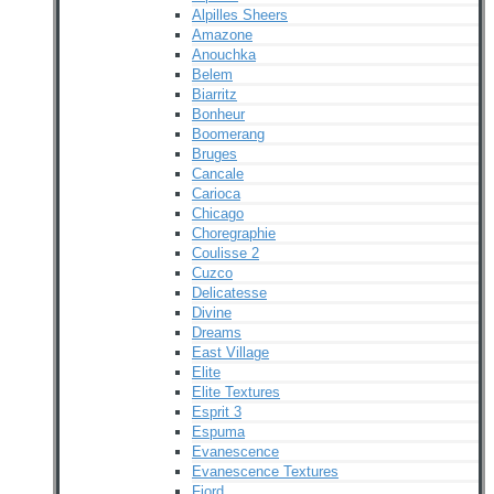
Alpilles Sheers
Amazone
Anouchka
Belem
Biarritz
Bonheur
Boomerang
Bruges
Cancale
Carioca
Chicago
Choregraphie
Coulisse 2
Cuzco
Delicatesse
Divine
Dreams
East Village
Elite
Elite Textures
Esprit 3
Espuma
Evanescence
Evanescence Textures
Fjord