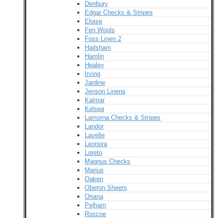
Denbury
Edgar Checks & Stripes
Eloise
Fen Wools
Foss Linen 2
Hailsham
Hamlin
Healey
Irving
Jardine
Jenson Linens
Kalmar
Kelsea
Lamorna Checks & Stripes
Landor
Lavelle
Leonora
Loreto
Magnus Checks
Marius
Oaken
Oberon Sheers
Oriana
Pelham
Roscoe