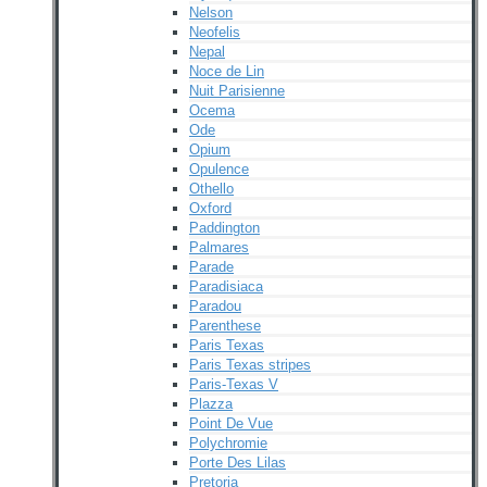
Nelson
Neofelis
Nepal
Noce de Lin
Nuit Parisienne
Ocema
Ode
Opium
Opulence
Othello
Oxford
Paddington
Palmares
Parade
Paradisiaca
Paradou
Parenthese
Paris Texas
Paris Texas stripes
Paris-Texas V
Plazza
Point De Vue
Polychromie
Porte Des Lilas
Pretoria