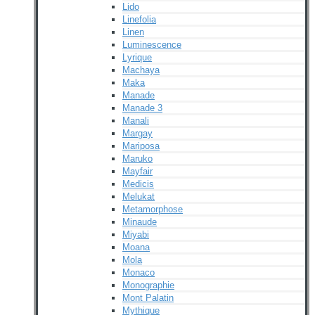
Lido
Linefolia
Linen
Luminescence
Lyrique
Machaya
Maka
Manade
Manade 3
Manali
Margay
Mariposa
Maruko
Mayfair
Medicis
Melukat
Metamorphose
Minaude
Miyabi
Moana
Mola
Monaco
Monographie
Mont Palatin
Mythique