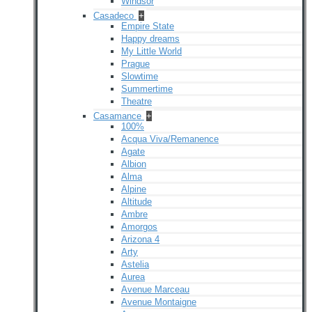
Windsor
Casadeco
+
Empire State
Happy dreams
My Little World
Prague
Slowtime
Summertime
Theatre
Casamance
+
100%
Acqua Viva/Remanence
Agate
Albion
Alma
Alpine
Altitude
Ambre
Amorgos
Arizona 4
Arty
Astelia
Aurea
Avenue Marceau
Avenue Montaigne