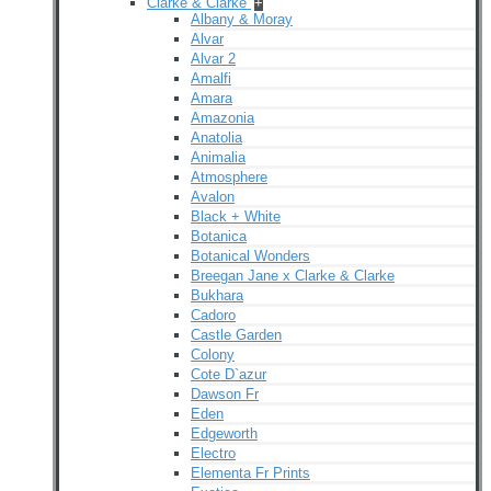
Clarke & Clarke
+
Albany & Moray
Alvar
Alvar 2
Amalfi
Amara
Amazonia
Anatolia
Animalia
Atmosphere
Avalon
Black + White
Botanica
Botanical Wonders
Breegan Jane x Clarke & Clarke
Bukhara
Cadoro
Castle Garden
Colony
Cote D`azur
Dawson Fr
Eden
Edgeworth
Electro
Elementa Fr Prints