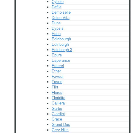
Cybele
Defile
Demoiselle
Dolce Vita
Dune
Dypsis
Eden
Edinbourgh
Edinburgh
Edinburgh 3
Epure
Esperance
Esterel
Ether
Faveur
Favori
Flirt
Flores
Floridita
Galliera
Garbo
Giardini
Grace
Grand Duc
Grey Hills