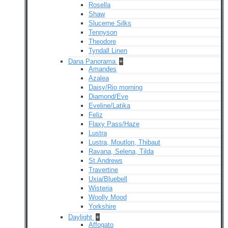
Rosella
Shaw
Slucerne Silks
Tennyson
Theodore
Tyndall Linen
Dana Panorama
+
Amandes
Azalea
Daisy/Rio morning
Diamond/Eve
Eveline/Latika
Feliz
Flaxy Pass/Haze
Lustra
Lustra, Moutlon, Thibaut
Ravana, Selena, Tilda
St.Andrews
Travertine
Uxia/Bluebell
Wisteria
Woolly Mood
Yorkshire
Daylight
+
Affogato