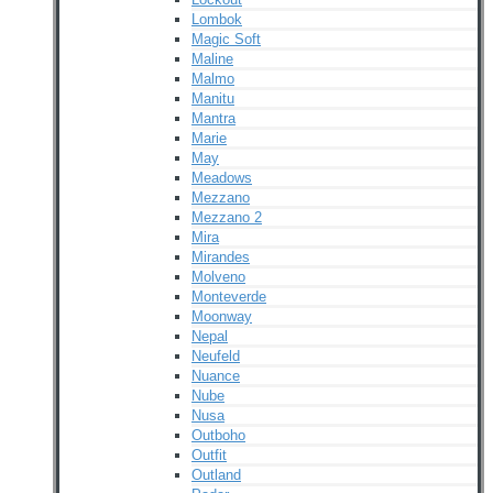
Lombok
Magic Soft
Maline
Malmo
Manitu
Mantra
Marie
May
Meadows
Mezzano
Mezzano 2
Mira
Mirandes
Molveno
Monteverde
Moonway
Nepal
Neufeld
Nuance
Nube
Nusa
Outboho
Outfit
Outland