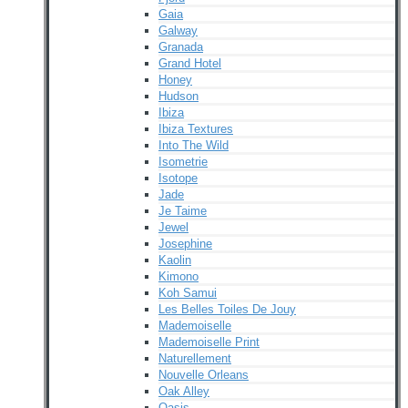
Gaia
Galway
Granada
Grand Hotel
Honey
Hudson
Ibiza
Ibiza Textures
Into The Wild
Isometrie
Isotope
Jade
Je Taime
Jewel
Josephine
Kaolin
Kimono
Koh Samui
Les Belles Toiles De Jouy
Mademoiselle
Mademoiselle Print
Naturellement
Nouvelle Orleans
Oak Alley
Oasis