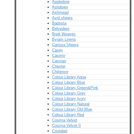
Appledore
Ashdown
Ashmead
Avril sheers
Baptista
Belvedere
Brett Weaves
Byram Linens
Carissa Sheers
Casey
Casimir
Cassian
Chester
Chilgrove
Colour Library Aqua
Colour Library Blue
Colour Library Green&Pink
Colour Library Grey
Colour Library Ivory
Colour Library Natural
Colour Library Old Blue
Colour Library Red
Cosima Velvet
Cosima Velvet II
Cristabel