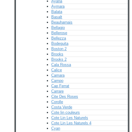
Ayana
Aymara
Balata
Basalt
Beauharnais
Bellagio
Bellerose
Bellezza
Bodeguita
Boston 2
Brooks
Brooks 2
Cala Rossa
Calice
Camara
Campo
Cap Ferrat
Carrare
Cite Des Roses
Corolle
Costa Verde
Cote lin couleurs
Cote Lin Les Naturels
Cote Lin Les Naturels 4
Cyan