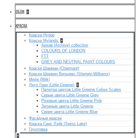
ОБОИ
+
КРАСКА
Краска Hygge
Краска Mylands
+
Архив (Archive) collection
COLOURS OF LONDON
FTT
GREY AND NEUTRAL PAINT COLOURS
Краски Шарман (Charmant)
Краски Шервин Вильемс (Sherwin-Williams)
Милк (Milk)
Литл Грин (Little Greene)
+
Палитра цветов Little Greene Colour Scales
Серые цвета Little Greene Grey
Розовые цвета Little Greene Pink
Зеленые цвета Little Greene
Синие цвета Little Greene Blue
Фасадные краски
Краска Свис Лэйк (Swiss Lake)
Грунтовка
+