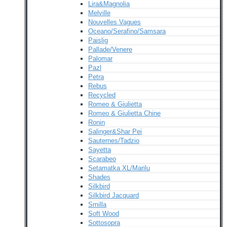
Lira&Magnolia
Melville
Nouvelles Vagues
Oceano/Serafino/Samsara
Paislig
Pallade/Venere
Palomar
Pazl
Petra
Rebus
Recycled
Romeo & Giulietta
Romeo & Giulietta Chine
Ronin
Salinger&Shar Pei
Sauternes/Tadzio
Sayetta
Scarabeo
Setamatka XL/Marilu
Shades
Silkbird
Silkbird Jacquard
Smilla
Soft Wood
Sottosopra