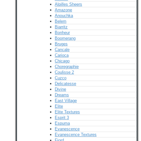
Alpilles Sheers
Amazone
Anouchka
Belem
Biarritz
Bonheur
Boomerang
Bruges
Cancale
Carioca
Chicago
Choregraphie
Coulisse 2
Cuzco
Delicatesse
Divine
Dreams
East Village
Elite
Elite Textures
Esprit 3
Espuma
Evanescence
Evanescence Textures
Fjord