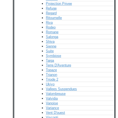
Projection Privee
Refuge
Regard
Ritournelle
Riva
Rodeo
Romane
Salonga
Shiva
Sienne
Suite
Symbiose
Taiga
Terre D'Aventure
Topaze
Trianon
Triode 2
Ukiyo
Vallees Suspendues
Valombreuse
Valvidia
Vanoise
Variance
Vent D'ouest
Visconti