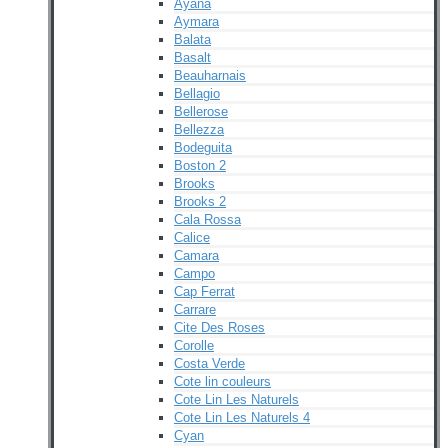
Ayana
Aymara
Balata
Basalt
Beauharnais
Bellagio
Bellerose
Bellezza
Bodeguita
Boston 2
Brooks
Brooks 2
Cala Rossa
Calice
Camara
Campo
Cap Ferrat
Carrare
Cite Des Roses
Corolle
Costa Verde
Cote lin couleurs
Cote Lin Les Naturels
Cote Lin Les Naturels 4
Cyan