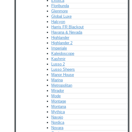
Exotica
Floribunda
Glenmore
Global Luxe
Halcyon
Harris FR Blackout
Havana & Nevada
Highlander
Highlander 2
Imperiale
Kaleidoscope
Kashmir
Lusso 2
Lusso Sheers
Manor House
Marina
Metropolitan
Mirador
Mode
Montage
Montana
Mythica
Navajo
Nordica
Novara