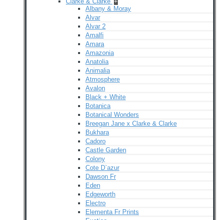
Clarke & Clarke
+
Albany & Moray
Alvar
Alvar 2
Amalfi
Amara
Amazonia
Anatolia
Animalia
Atmosphere
Avalon
Black + White
Botanica
Botanical Wonders
Breegan Jane x Clarke & Clarke
Bukhara
Cadoro
Castle Garden
Colony
Cote D`azur
Dawson Fr
Eden
Edgeworth
Electro
Elementa Fr Prints