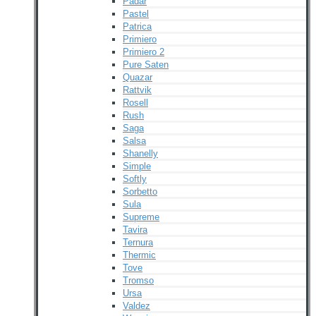
Padar
Pastel
Patrica
Primiero
Primiero 2
Pure Saten
Quazar
Rattvik
Rosell
Rush
Saga
Salsa
Shanelly
Simple
Softly
Sorbetto
Sula
Supreme
Tavira
Ternura
Thermic
Tove
Tromso
Ursa
Valdez