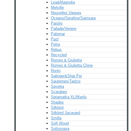
Lira&Magnolia
Melville
Nouvelles Vagues
Oceano/Serafino/Samsara
Paislig
Pallade/Venere
Palomar
Pazl
Petra
Rebus
Recycled
Romeo & Giulietta
Romeo & Giulietta Chine
Ronin
Salinger&Shar Pei
Sauternes/Tadzio
Sayetta
Scarabeo
Setamatka XL/Marilu
Shades
Silkbird
Silkbird Jacquard
Smilla
Soft Wood
Sottosopra