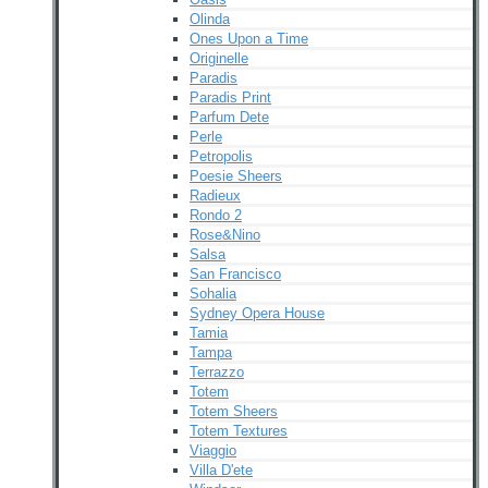
Olinda
Ones Upon a Time
Originelle
Paradis
Paradis Print
Parfum Dete
Perle
Petropolis
Poesie Sheers
Radieux
Rondo 2
Rose&Nino
Salsa
San Francisco
Sohalia
Sydney Opera House
Tamia
Tampa
Terrazzo
Totem
Totem Sheers
Totem Textures
Viaggio
Villa D'ete