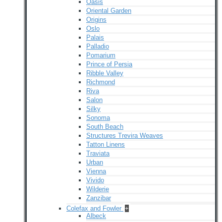
Oasis
Oriental Garden
Origins
Oslo
Palais
Palladio
Pomarium
Prince of Persia
Ribble Valley
Richmond
Riva
Salon
Silky
Sonoma
South Beach
Structures Trevira Weaves
Tatton Linens
Traviata
Urban
Vienna
Vivido
Wilderie
Zanzibar
Colefax and Fowler
+
Albeck