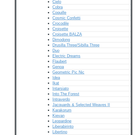
Cielo
Cobra
Coquille
Cosmic Confetti
Crocodile
Croisette
Croisette BALZA
Dimodong
Drusilla Three/Sibilla Three
Duo
Electric Dreams
Flaubert
Genoa
Geometric Pic Nic
Idea
Ikat
Intarsiato
Into The Forest
Intraverdo
Jacquards & Selected Weaves II
Karakorum
Kievan
Leopardine
Liberabirinto
Libertino