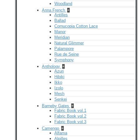
Woodland
Anna French
+
Antilles
Ballad
Cornucopia Cotton Lace
Manor
Meridian
Natural Glimmer
Palampore
Rue de Seine
Symphony
Anthology
+
Azuri
Hibiki
Ikko
Izolo
Mesh
Senkei
Barneby Gates
+
Fabric Book vol.1
Fabric Book vol.2
Fabric Book vol.3
Camengo
+
Alfama
Alpilles