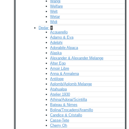
Wangi
Welfare
Welt
Wetar
Widi
Dedar
+
Acquerello
Adamo & Eva
Adelphi
Adorabile Alpaca
Alaska
Alexander & Alexander Melange
Alter Ego
Amoir Libre
Anna & Annalena
Antilope
Aplomb/Aplomb Melange
Atahualpa
Atelier 1930
Athina/Adorai/Scintilla
Bateau & Nimes
Bolina/Trocadero/Aramillo
Candice & Cristallo
Casse-Tete
Cherry Oh