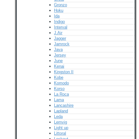
Gronzo
Hoku
Ida
Indigo
Interval
J.Air
Jagger
Jamrock
Java
Jersey
June
Kenai
Kingston II
Kobe
Komodo
Korso
La Roca
Lama
Lancashire
Lapland
Leda
Lemvig
Light up
Littoral
Lockout