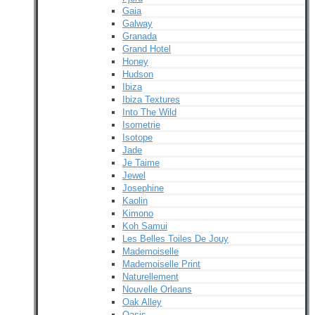
Gaia
Galway
Granada
Grand Hotel
Honey
Hudson
Ibiza
Ibiza Textures
Into The Wild
Isometrie
Isotope
Jade
Je Taime
Jewel
Josephine
Kaolin
Kimono
Koh Samui
Les Belles Toiles De Jouy
Mademoiselle
Mademoiselle Print
Naturellement
Nouvelle Orleans
Oak Alley
Oasis