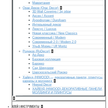
Мавритания
Орак Декор (Orac Decor)
+
3D Wall Covering / 3д обои
Аксен / Axxent
Дурофолам / Durofoam
Интерьерный декор
Люксус / Luxxus
Новая классика / New Classics
Современный / Modern
Современный 2.0 / Modern 2.0
Ульф Мориц / Ulf Moritz
Родекор (RoDecor)
+
Ар-Деко
Базовая коллекция
Барокко
Сад Шинуазри
Царскосельский Рококо
Хайвуд (HIWOOD) — декоративные панели, плинтусы,
карнизы и молдинги
+
Hiwood Decor
ХАЙВУД (HIWOOD) ДЕКОРАТИВНЫЕ ПАНЕЛИ,
МОЛДИНГИ И ПЛИНТУСЫ
+
КЛЕЙ | ИНСТРУМЕНТЫ
+