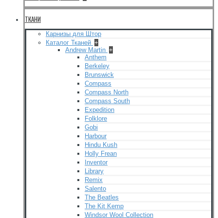
ТКАНИ
Карнизы для Штор
Каталог Тканей
+
Andrew Martin
+
Anthem
Berkeley
Brunswick
Compass
Compass North
Compass South
Expedition
Folklore
Gobi
Harbour
Hindu Kush
Holly Frean
Inventor
Library
Remix
Salento
The Beatles
The Kit Kemp
Windsor Wool Collection