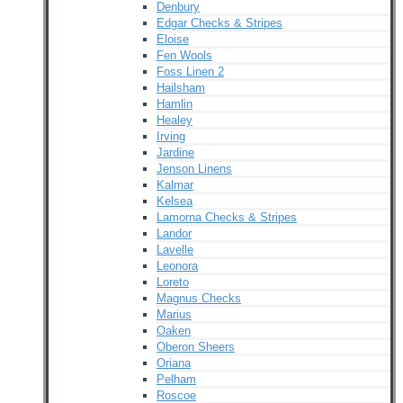
Denbury
Edgar Checks & Stripes
Eloise
Fen Wools
Foss Linen 2
Hailsham
Hamlin
Healey
Irving
Jardine
Jenson Linens
Kalmar
Kelsea
Lamorna Checks & Stripes
Landor
Lavelle
Leonora
Loreto
Magnus Checks
Marius
Oaken
Oberon Sheers
Oriana
Pelham
Roscoe