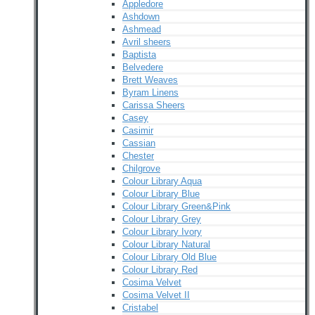
Appledore
Ashdown
Ashmead
Avril sheers
Baptista
Belvedere
Brett Weaves
Byram Linens
Carissa Sheers
Casey
Casimir
Cassian
Chester
Chilgrove
Colour Library Aqua
Colour Library Blue
Colour Library Green&Pink
Colour Library Grey
Colour Library Ivory
Colour Library Natural
Colour Library Old Blue
Colour Library Red
Cosima Velvet
Cosima Velvet II
Cristabel