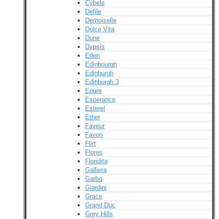
Cybele
Defile
Demoiselle
Dolce Vita
Dune
Dypsis
Eden
Edinbourgh
Edinburgh
Edinburgh 3
Epure
Esperance
Esterel
Ether
Faveur
Favori
Flirt
Flores
Floridita
Galliera
Garbo
Giardini
Grace
Grand Duc
Grey Hills