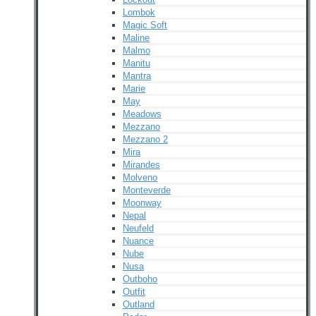
Lombok
Magic Soft
Maline
Malmo
Manitu
Mantra
Marie
May
Meadows
Mezzano
Mezzano 2
Mira
Mirandes
Molveno
Monteverde
Moonway
Nepal
Neufeld
Nuance
Nube
Nusa
Outboho
Outfit
Outland