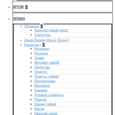
ФРЕСКИ
+
ЛЕПНИНА
Ultrawood
+
Архитектурный декор
Структура
Декор Дизайн (Decor Dizayn)
Европласт
+
Интерьер
Колонны
Линии
Молдинг гибкий
Пилястры
Плинтус
Плинтус гибкий
Полуколонны
Молдинги
Карнизы
Угловые элементы
Розетки
Карниз гибкий
Фасад
Дверной декор