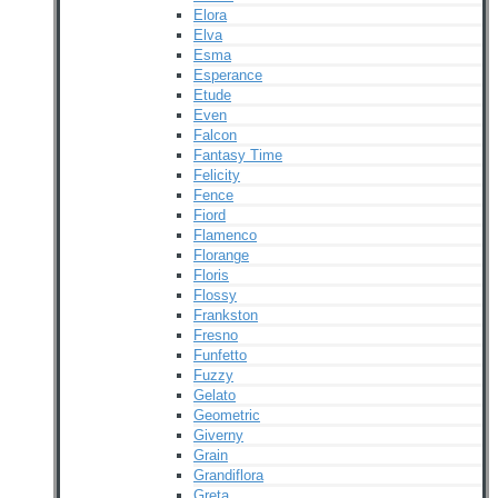
Elora
Elva
Esma
Esperance
Etude
Even
Falcon
Fantasy Time
Felicity
Fence
Fiord
Flamenco
Florange
Floris
Flossy
Frankston
Fresno
Funfetto
Fuzzy
Gelato
Geometric
Giverny
Grain
Grandiflora
Greta