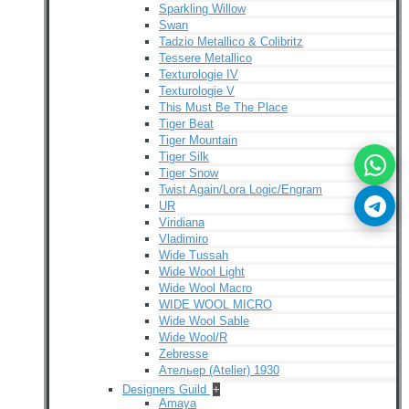
Sparkling Willow
Swan
Tadzio Metallico & Colibritz
Tessere Metallico
Texturologie IV
Texturologie V
This Must Be The Place
Tiger Beat
Tiger Mountain
Tiger Silk
Tiger Snow
Twist Again/Lora Logic/Engram
UR
Viridiana
Vladimiro
Wide Tussah
Wide Wool Light
Wide Wool Macro
WIDE WOOL MICRO
Wide Wool Sable
Wide Wool/R
Zebresse
Ательер (Atelier) 1930
Designers Guild
+
Amaya