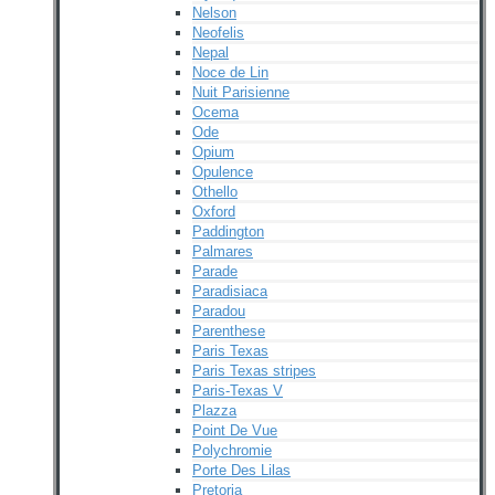
Nelson
Neofelis
Nepal
Noce de Lin
Nuit Parisienne
Ocema
Ode
Opium
Opulence
Othello
Oxford
Paddington
Palmares
Parade
Paradisiaca
Paradou
Parenthese
Paris Texas
Paris Texas stripes
Paris-Texas V
Plazza
Point De Vue
Polychromie
Porte Des Lilas
Pretoria