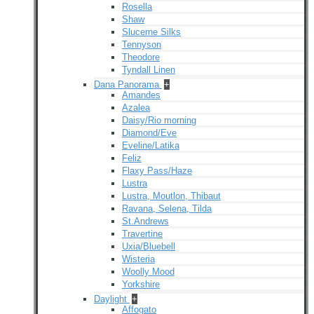
Rosella
Shaw
Slucerne Silks
Tennyson
Theodore
Tyndall Linen
Dana Panorama
+
Amandes
Azalea
Daisy/Rio morning
Diamond/Eve
Eveline/Latika
Feliz
Flaxy Pass/Haze
Lustra
Lustra, Moutlon, Thibaut
Ravana, Selena, Tilda
St.Andrews
Travertine
Uxia/Bluebell
Wisteria
Woolly Mood
Yorkshire
Daylight
+
Affogato