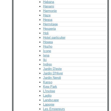
Habana
Hanami
Harmonie
Haze
Hegoa
Hermitage
Hesperia
Holi
Hotel particulier
Howea
Hozho
Icone
Iena
Iki
Indigo
Jardin D'este
Jardin D'Hiver
Jardin Neroli
Kanso
Kew Park
L'Invitee
Laglio
Landscape
Laponie
Les Empereurs