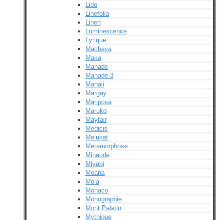
Lido
Linefolia
Linen
Luminescence
Lyrique
Machaya
Maka
Manade
Manade 3
Manali
Margay
Mariposa
Maruko
Mayfair
Medicis
Melukat
Metamorphose
Minaude
Miyabi
Moana
Mola
Monaco
Monographie
Mont Palatin
Mythique