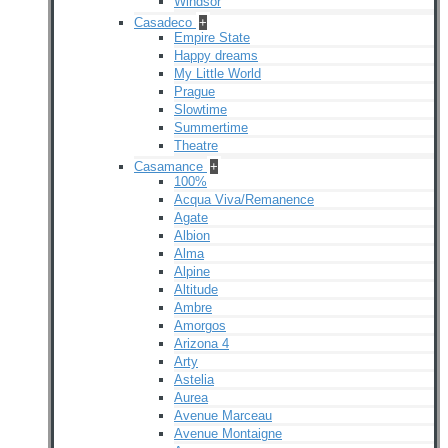
Windsor
Casadeco
+
Empire State
Happy dreams
My Little World
Prague
Slowtime
Summertime
Theatre
Casamance
+
100%
Acqua Viva/Remanence
Agate
Albion
Alma
Alpine
Altitude
Ambre
Amorgos
Arizona 4
Arty
Astelia
Aurea
Avenue Marceau
Avenue Montaigne