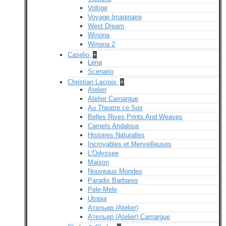
Voltige
Voyage Imaginaire
West Dream
Winona
Winona 2
Caselio
+
Lena
Scenario
Christian Lacroix
+
Atelier
Atelier Camargue
Au Theatre ce Soir
Belles Rives Prints And Weaves
Carnets Andalous
Histoires Naturalles
Incroyables et Merveilleuses
L'Odyssee
Maison
Nouveaux Mondes
Paradis Barbares
Pele-Mele
Utopia
Ательер (Atelier)
Ательер (Atelier) Camargue