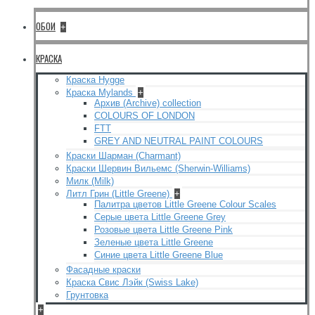
ОБОИ
+
КРАСКА
Краска Hygge
Краска Mylands
+
Архив (Archive) collection
COLOURS OF LONDON
FTT
GREY AND NEUTRAL PAINT COLOURS
Краски Шарман (Charmant)
Краски Шервин Вильемс (Sherwin-Williams)
Милк (Milk)
Литл Грин (Little Greene)
+
Палитра цветов Little Greene Colour Scales
Серые цвета Little Greene Grey
Розовые цвета Little Greene Pink
Зеленые цвета Little Greene
Синие цвета Little Greene Blue
Фасадные краски
Краска Свис Лэйк (Swiss Lake)
Грунтовка
+