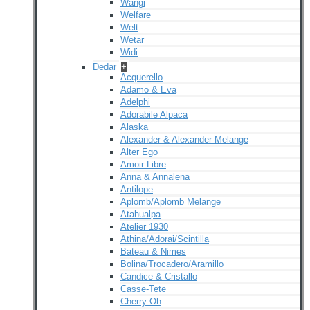
Wangi
Welfare
Welt
Wetar
Widi
Dedar
+
Acquerello
Adamo & Eva
Adelphi
Adorabile Alpaca
Alaska
Alexander & Alexander Melange
Alter Ego
Amoir Libre
Anna & Annalena
Antilope
Aplomb/Aplomb Melange
Atahualpa
Atelier 1930
Athina/Adorai/Scintilla
Bateau & Nimes
Bolina/Trocadero/Aramillo
Candice & Cristallo
Casse-Tete
Cherry Oh