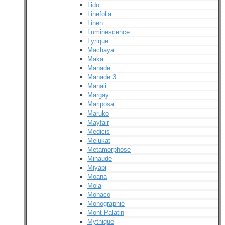
Lido
Linefolia
Linen
Luminescence
Lyrique
Machaya
Maka
Manade
Manade 3
Manali
Margay
Mariposa
Maruko
Mayfair
Medicis
Melukat
Metamorphose
Minaude
Miyabi
Moana
Mola
Monaco
Monographie
Mont Palatin
Mythique