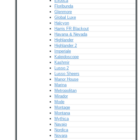
Exotica
Floribunda
Glenmore
Global Luxe
Halcyon
Harris FR Blackout
Havana & Nevada
Highlander
Highlander 2
Imperiale
Kaleidoscope
Kashmir
Lusso 2
Lusso Sheers
Manor House
Marina
Metropolitan
Mirador
Mode
Montage
Montana
Mythica
Navajo
Nordica
Novara