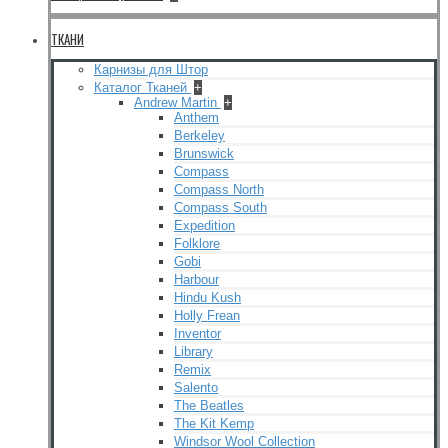
ТКАНИ
Карнизы для Штор
Каталог Тканей
+
Andrew Martin
+
Anthem
Berkeley
Brunswick
Compass
Compass North
Compass South
Expedition
Folklore
Gobi
Harbour
Hindu Kush
Holly Frean
Inventor
Library
Remix
Salento
The Beatles
The Kit Kemp
Windsor Wool Collection