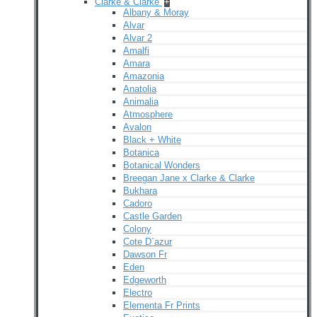
Clarke & Clarke
+
Albany & Moray
Alvar
Alvar 2
Amalfi
Amara
Amazonia
Anatolia
Animalia
Atmosphere
Avalon
Black + White
Botanica
Botanical Wonders
Breegan Jane x Clarke & Clarke
Bukhara
Cadoro
Castle Garden
Colony
Cote D`azur
Dawson Fr
Eden
Edgeworth
Electro
Elementa Fr Prints