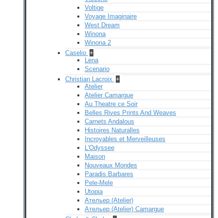
Voltige
Voyage Imaginaire
West Dream
Winona
Winona 2
Caselio
+
Lena
Scenario
Christian Lacroix
+
Atelier
Atelier Camargue
Au Theatre ce Soir
Belles Rives Prints And Weaves
Carnets Andalous
Histoires Naturalles
Incroyables et Merveilleuses
L'Odyssee
Maison
Nouveaux Mondes
Paradis Barbares
Pele-Mele
Utopia
Ательер (Atelier)
Ательер (Atelier) Camargue