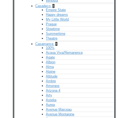
Windsor
Casadeco
+
Empire State
Happy dreams
My Little World
Prague
Slowtime
Summertime
Theatre
Casamance
+
100%
Acqua Viva/Remanence
Agate
Albion
Alma
Alpine
Altitude
Ambre
Amorgos
Arizona 4
Arty
Astelia
Aurea
Avenue Marceau
Avenue Montaigne