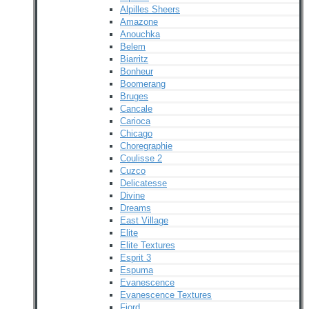
Alpilles Sheers
Amazone
Anouchka
Belem
Biarritz
Bonheur
Boomerang
Bruges
Cancale
Carioca
Chicago
Choregraphie
Coulisse 2
Cuzco
Delicatesse
Divine
Dreams
East Village
Elite
Elite Textures
Esprit 3
Espuma
Evanescence
Evanescence Textures
Fjord