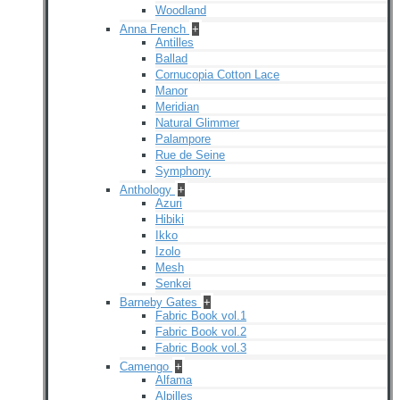
Woodland
Anna French
+
Antilles
Ballad
Cornucopia Cotton Lace
Manor
Meridian
Natural Glimmer
Palampore
Rue de Seine
Symphony
Anthology
+
Azuri
Hibiki
Ikko
Izolo
Mesh
Senkei
Barneby Gates
+
Fabric Book vol.1
Fabric Book vol.2
Fabric Book vol.3
Camengo
+
Alfama
Alpilles