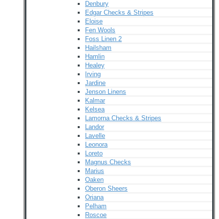
Denbury
Edgar Checks & Stripes
Eloise
Fen Wools
Foss Linen 2
Hailsham
Hamlin
Healey
Irving
Jardine
Jenson Linens
Kalmar
Kelsea
Lamorna Checks & Stripes
Landor
Lavelle
Leonora
Loreto
Magnus Checks
Marius
Oaken
Oberon Sheers
Oriana
Pelham
Roscoe