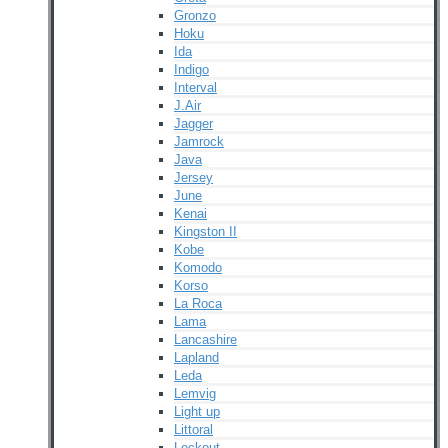
Gronzo
Hoku
Ida
Indigo
Interval
J.Air
Jagger
Jamrock
Java
Jersey
June
Kenai
Kingston II
Kobe
Komodo
Korso
La Roca
Lama
Lancashire
Lapland
Leda
Lemvig
Light up
Littoral
Lockout