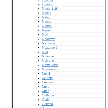
Lombok
Magic Soft
Maline
Malmo
Manitu
Mantra
Marie
May
Meadows
Mezzano
Mezzano 2
Mira
Mirandes
Molveno
Monteverde
Moonway
Nepal
Neufeld
Nuance
Nube
Nusa
Outboho
Outfit
Outland