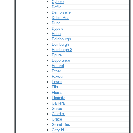
Cybele
Defile
Demoiselle
Dolce Vita
Dune
Dypsis
Eden
Edinbourgh
Edinburgh
Edinburgh 3
Epure
Esperance
Esterel
Ether
Faveur
Favori
Flirt
Flores
Floridita
Galliera
Garbo
Giardini
Grace
Grand Duc
Grey Hills