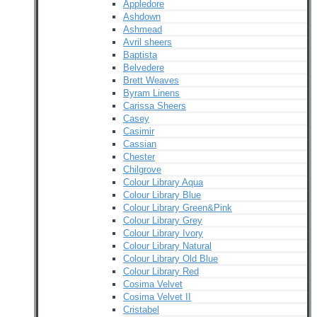
Appledore
Ashdown
Ashmead
Avril sheers
Baptista
Belvedere
Brett Weaves
Byram Linens
Carissa Sheers
Casey
Casimir
Cassian
Chester
Chilgrove
Colour Library Aqua
Colour Library Blue
Colour Library Green&Pink
Colour Library Grey
Colour Library Ivory
Colour Library Natural
Colour Library Old Blue
Colour Library Red
Cosima Velvet
Cosima Velvet II
Cristabel