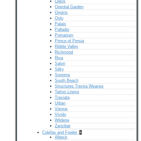
Oasis
Oriental Garden
Origins
Oslo
Palais
Palladio
Pomarium
Prince of Persia
Ribble Valley
Richmond
Riva
Salon
Silky
Sonoma
South Beach
Structures Trevira Weaves
Tatton Linens
Traviata
Urban
Vienna
Vivido
Wilderie
Zanzibar
Colefax and Fowler
+
Albeck