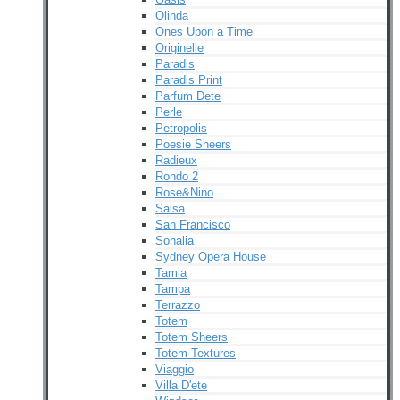
Olinda
Ones Upon a Time
Originelle
Paradis
Paradis Print
Parfum Dete
Perle
Petropolis
Poesie Sheers
Radieux
Rondo 2
Rose&Nino
Salsa
San Francisco
Sohalia
Sydney Opera House
Tamia
Tampa
Terrazzo
Totem
Totem Sheers
Totem Textures
Viaggio
Villa D'ete