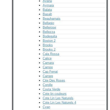
Ayana
Aymara
Balata
Basalt
Beauharnais
Bellagio
Bellerose
Bellezza
Bodeguita
Boston 2
Brooks
Brooks 2
Cala Rossa
Calice
Camara
Campo
Cap Ferrat
Carrare
Cite Des Roses
Corolle
Costa Verde
Cote lin couleurs
Cote Lin Les Naturels
Cote Lin Les Naturels 4
Cyan