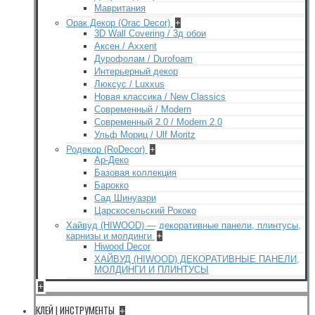
Мавритания
Орак Декор (Orac Decor)
+
3D Wall Covering / 3д обои
Аксен / Axxent
Дурофолам / Durofoam
Интерьерный декор
Люксус / Luxxus
Новая классика / New Classics
Современный / Modern
Современный 2.0 / Modern 2.0
Ульф Мориц / Ulf Moritz
Родекор (RoDecor)
+
Ар-Деко
Базовая коллекция
Барокко
Сад Шинуазри
Царскосельский Рококо
Хайвуд (HIWOOD) — декоративные панели, плинтусы,
карнизы и молдинги
+
Hiwood Decor
ХАЙВУД (HIWOOD) ДЕКОРАТИВНЫЕ ПАНЕЛИ,
МОЛДИНГИ И ПЛИНТУСЫ
+
КЛЕЙ | ИНСТРУМЕНТЫ
+