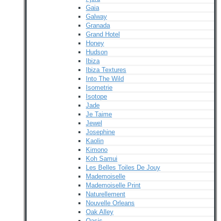
Gaia
Galway
Granada
Grand Hotel
Honey
Hudson
Ibiza
Ibiza Textures
Into The Wild
Isometrie
Isotope
Jade
Je Taime
Jewel
Josephine
Kaolin
Kimono
Koh Samui
Les Belles Toiles De Jouy
Mademoiselle
Mademoiselle Print
Naturellement
Nouvelle Orleans
Oak Alley
Oasis