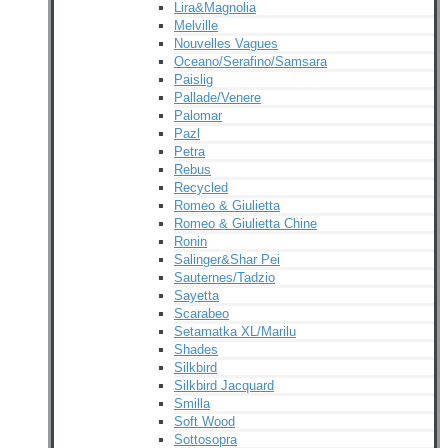
Lira&Magnolia
Melville
Nouvelles Vagues
Oceano/Serafino/Samsara
Paislig
Pallade/Venere
Palomar
Pazl
Petra
Rebus
Recycled
Romeo & Giulietta
Romeo & Giulietta Chine
Ronin
Salinger&Shar Pei
Sauternes/Tadzio
Sayetta
Scarabeo
Setamatka XL/Marilu
Shades
Silkbird
Silkbird Jacquard
Smilla
Soft Wood
Sottosopra