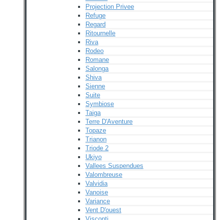
Projection Privee
Refuge
Regard
Ritournelle
Riva
Rodeo
Romane
Salonga
Shiva
Sienne
Suite
Symbiose
Taiga
Terre D'Aventure
Topaze
Trianon
Triode 2
Ukiyo
Vallees Suspendues
Valombreuse
Valvidia
Vanoise
Variance
Vent D'ouest
Visconti