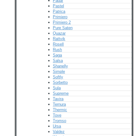
Padar
Pastel
Patrica
Primiero
Primiero 2
Pure Saten
Quazar
Rattvik
Rosell
Rush
Saga
Salsa
Shanelly
Simple
Softly
Sorbetto
Sula
Supreme
Tavira
Ternura
Thermic
Tove
Tromso
Ursa
Valdez