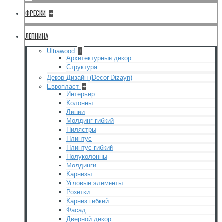
ФРЕСКИ
+
ЛЕПНИНА
Ultrawood
+
Архитектурный декор
Структура
Декор Дизайн (Decor Dizayn)
Европласт
+
Интерьер
Колонны
Линии
Молдинг гибкий
Пилястры
Плинтус
Плинтус гибкий
Полуколонны
Молдинги
Карнизы
Угловые элементы
Розетки
Карниз гибкий
Фасад
Дверной декор