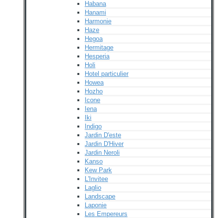
Habana
Hanami
Harmonie
Haze
Hegoa
Hermitage
Hesperia
Holi
Hotel particulier
Howea
Hozho
Icone
Iena
Iki
Indigo
Jardin D'este
Jardin D'Hiver
Jardin Neroli
Kanso
Kew Park
L'Invitee
Laglio
Landscape
Laponie
Les Empereurs