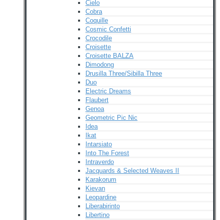
Cielo
Cobra
Coquille
Cosmic Confetti
Crocodile
Croisette
Croisette BALZA
Dimodong
Drusilla Three/Sibilla Three
Duo
Electric Dreams
Flaubert
Genoa
Geometric Pic Nic
Idea
Ikat
Intarsiato
Into The Forest
Intraverdo
Jacquards & Selected Weaves II
Karakorum
Kievan
Leopardine
Liberabirinto
Libertino