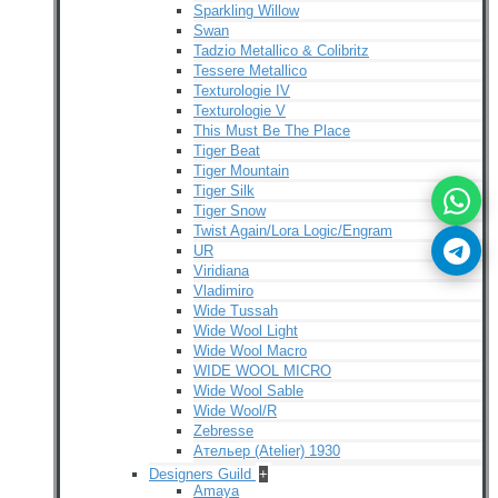
Sparkling Willow
Swan
Tadzio Metallico & Colibritz
Tessere Metallico
Texturologie IV
Texturologie V
This Must Be The Place
Tiger Beat
Tiger Mountain
Tiger Silk
Tiger Snow
Twist Again/Lora Logic/Engram
UR
Viridiana
Vladimiro
Wide Tussah
Wide Wool Light
Wide Wool Macro
WIDE WOOL MICRO
Wide Wool Sable
Wide Wool/R
Zebresse
Ательер (Atelier) 1930
Designers Guild
+
Amaya