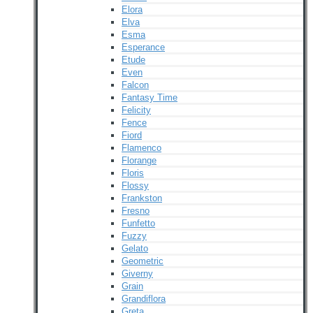
Elora
Elva
Esma
Esperance
Etude
Even
Falcon
Fantasy Time
Felicity
Fence
Fiord
Flamenco
Florange
Floris
Flossy
Frankston
Fresno
Funfetto
Fuzzy
Gelato
Geometric
Giverny
Grain
Grandiflora
Greta