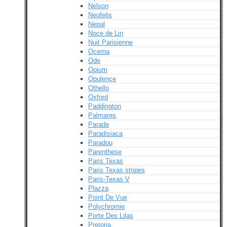
Nelson
Neofelis
Nepal
Noce de Lin
Nuit Parisienne
Ocema
Ode
Opium
Opulence
Othello
Oxford
Paddington
Palmares
Parade
Paradisiaca
Paradou
Parenthese
Paris Texas
Paris Texas stripes
Paris-Texas V
Plazza
Point De Vue
Polychromie
Porte Des Lilas
Pretoria