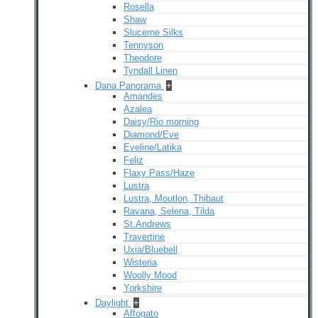
Rosella
Shaw
Slucerne Silks
Tennyson
Theodore
Tyndall Linen
Dana Panorama
+
Amandes
Azalea
Daisy/Rio morning
Diamond/Eve
Eveline/Latika
Feliz
Flaxy Pass/Haze
Lustra
Lustra, Moutlon, Thibaut
Ravana, Selena, Tilda
St.Andrews
Travertine
Uxia/Bluebell
Wisteria
Woolly Mood
Yorkshire
Daylight
+
Affogato