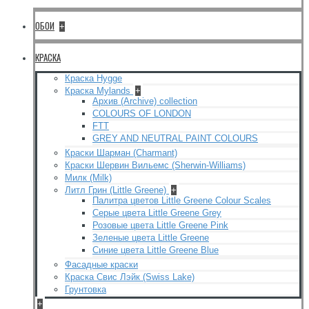
ОБОИ
+
КРАСКА
Краска Hygge
Краска Mylands
+
Архив (Archive) collection
COLOURS OF LONDON
FTT
GREY AND NEUTRAL PAINT COLOURS
Краски Шарман (Charmant)
Краски Шервин Вильемс (Sherwin-Williams)
Милк (Milk)
Литл Грин (Little Greene)
+
Палитра цветов Little Greene Colour Scales
Серые цвета Little Greene Grey
Розовые цвета Little Greene Pink
Зеленые цвета Little Greene
Синие цвета Little Greene Blue
Фасадные краски
Краска Свис Лэйк (Swiss Lake)
Грунтовка
+