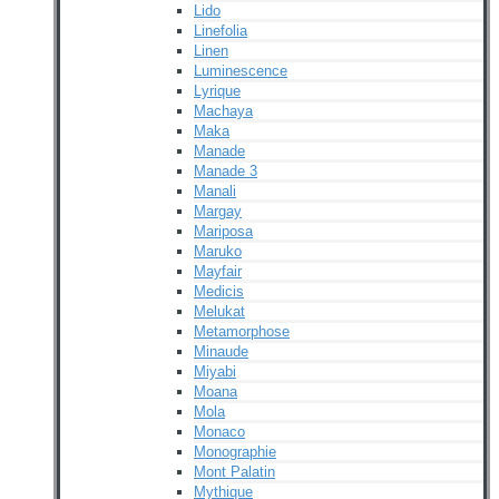
Lido
Linefolia
Linen
Luminescence
Lyrique
Machaya
Maka
Manade
Manade 3
Manali
Margay
Mariposa
Maruko
Mayfair
Medicis
Melukat
Metamorphose
Minaude
Miyabi
Moana
Mola
Monaco
Monographie
Mont Palatin
Mythique