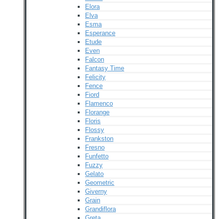
Elora
Elva
Esma
Esperance
Etude
Even
Falcon
Fantasy Time
Felicity
Fence
Fiord
Flamenco
Florange
Floris
Flossy
Frankston
Fresno
Funfetto
Fuzzy
Gelato
Geometric
Giverny
Grain
Grandiflora
Greta