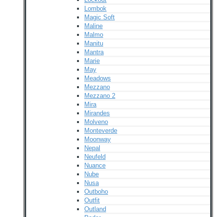
Lombok
Magic Soft
Maline
Malmo
Manitu
Mantra
Marie
May
Meadows
Mezzano
Mezzano 2
Mira
Mirandes
Molveno
Monteverde
Moonway
Nepal
Neufeld
Nuance
Nube
Nusa
Outboho
Outfit
Outland