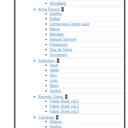
Woodland
Anna French
+
Antilles
Ballad
Cornucopia Cotton Lace
Manor
Meridian
Natural Glimmer
Palampore
Rue de Seine
Symphony
Anthology
+
Azuri
Hibiki
Ikko
Izolo
Mesh
Senkei
Barneby Gates
+
Fabric Book vol.1
Fabric Book vol.2
Fabric Book vol.3
Camengo
+
Alfama
Alpilles