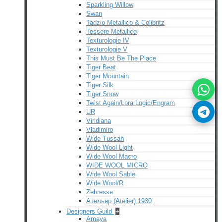
Sparkling Willow
Swan
Tadzio Metallico & Colibritz
Tessere Metallico
Texturologie IV
Texturologie V
This Must Be The Place
Tiger Beat
Tiger Mountain
Tiger Silk
Tiger Snow
Twist Again/Lora Logic/Engram
UR
Viridiana
Vladimiro
Wide Tussah
Wide Wool Light
Wide Wool Macro
WIDE WOOL MICRO
Wide Wool Sable
Wide Wool/R
Zebresse
Ательер (Atelier) 1930
Designers Guild
+
Amaya