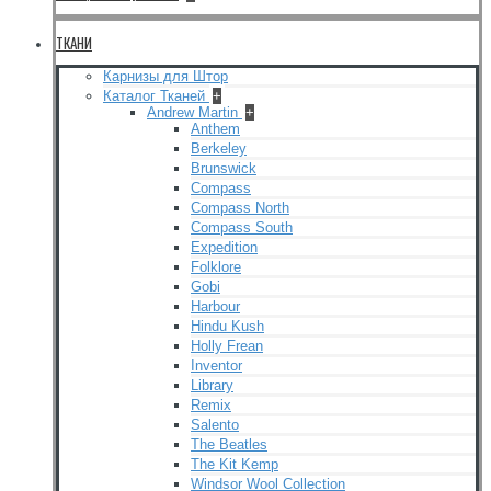
ТКАНИ
Карнизы для Штор
Каталог Тканей
+
Andrew Martin
+
Anthem
Berkeley
Brunswick
Compass
Compass North
Compass South
Expedition
Folklore
Gobi
Harbour
Hindu Kush
Holly Frean
Inventor
Library
Remix
Salento
The Beatles
The Kit Kemp
Windsor Wool Collection