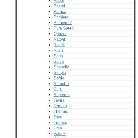
Padar
Pastel
Patrica
Primiero
Primiero 2
Pure Saten
Quazar
Rattvik
Rosell
Rush
Saga
Salsa
Shanelly
Simple
Softly
Sorbetto
Sula
Supreme
Tavira
Ternura
Thermic
Tove
Tromso
Ursa
Valdez