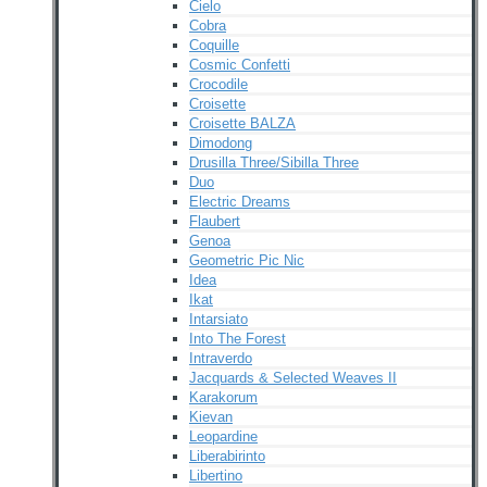
Cielo
Cobra
Coquille
Cosmic Confetti
Crocodile
Croisette
Croisette BALZA
Dimodong
Drusilla Three/Sibilla Three
Duo
Electric Dreams
Flaubert
Genoa
Geometric Pic Nic
Idea
Ikat
Intarsiato
Into The Forest
Intraverdo
Jacquards & Selected Weaves II
Karakorum
Kievan
Leopardine
Liberabirinto
Libertino