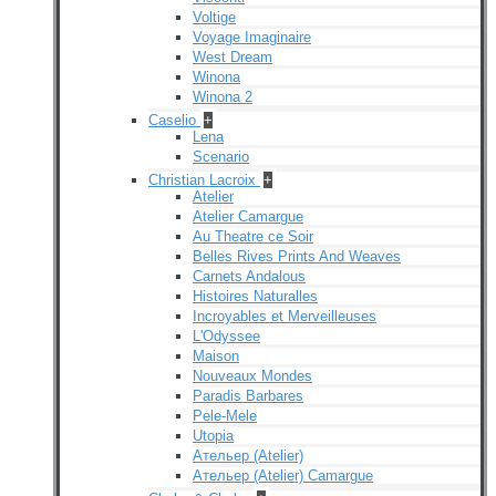
Voltige
Voyage Imaginaire
West Dream
Winona
Winona 2
Caselio
+
Lena
Scenario
Christian Lacroix
+
Atelier
Atelier Camargue
Au Theatre ce Soir
Belles Rives Prints And Weaves
Carnets Andalous
Histoires Naturalles
Incroyables et Merveilleuses
L'Odyssee
Maison
Nouveaux Mondes
Paradis Barbares
Pele-Mele
Utopia
Ательер (Atelier)
Ательер (Atelier) Camargue