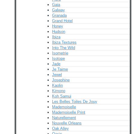
Gaia
Galway
Granada
Grand Hotel
Honey
Hudson
Ibiza
Ibiza Textures
Into The Wild
Isometrie
Isotope
Jade
Je Taime
Jewel
Josephine
Kaolin
Kimono
Koh Samui
Les Belles Toiles De Jouy
Mademoiselle
Mademoiselle Print
Naturellement
Nouvelle Orleans
Oak Alley
Oasis