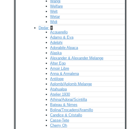
Wangi
Welfare
Welt
Wetar
Widi
Dedar
+
Acquerello
Adamo & Eva
Adelphi
Adorabile Alpaca
Alaska
Alexander & Alexander Melange
Alter Ego
Amoir Libre
Anna & Annalena
Antilope
Aplomb/Aplomb Melange
Atahualpa
Atelier 1930
Athina/Adorai/Scintilla
Bateau & Nimes
Bolina/Trocadero/Aramillo
Candice & Cristallo
Casse-Tete
Cherry Oh