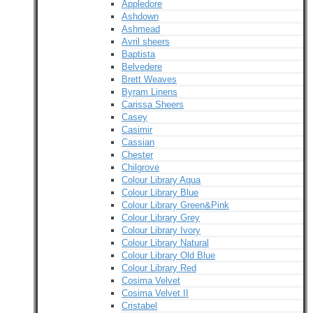
Appledore
Ashdown
Ashmead
Avril sheers
Baptista
Belvedere
Brett Weaves
Byram Linens
Carissa Sheers
Casey
Casimir
Cassian
Chester
Chilgrove
Colour Library Aqua
Colour Library Blue
Colour Library Green&Pink
Colour Library Grey
Colour Library Ivory
Colour Library Natural
Colour Library Old Blue
Colour Library Red
Cosima Velvet
Cosima Velvet II
Cristabel