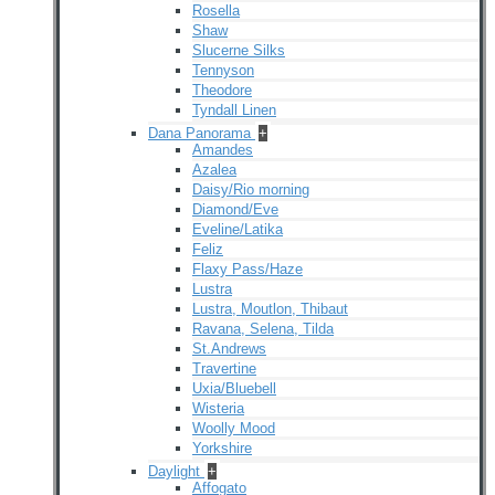
Rosella
Shaw
Slucerne Silks
Tennyson
Theodore
Tyndall Linen
Dana Panorama
+
Amandes
Azalea
Daisy/Rio morning
Diamond/Eve
Eveline/Latika
Feliz
Flaxy Pass/Haze
Lustra
Lustra, Moutlon, Thibaut
Ravana, Selena, Tilda
St.Andrews
Travertine
Uxia/Bluebell
Wisteria
Woolly Mood
Yorkshire
Daylight
+
Affogato