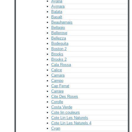
Ayana
Aymara
Balata
Basalt
Beauharnais
Bellagio
Bellerose
Bellezza
Bodeguita
Boston 2
Brooks
Brooks 2
Cala Rossa
Calice
Camara
Campo
Cap Ferrat
Carrare
Cite Des Roses
Corolle
Costa Verde
Cote lin couleurs
Cote Lin Les Naturels
Cote Lin Les Naturels 4
Cyan