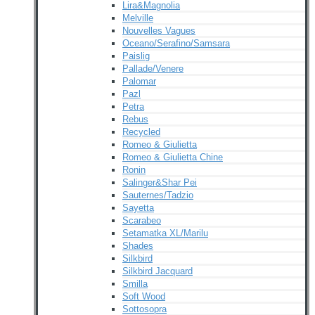
Lira&Magnolia
Melville
Nouvelles Vagues
Oceano/Serafino/Samsara
Paislig
Pallade/Venere
Palomar
Pazl
Petra
Rebus
Recycled
Romeo & Giulietta
Romeo & Giulietta Chine
Ronin
Salinger&Shar Pei
Sauternes/Tadzio
Sayetta
Scarabeo
Setamatka XL/Marilu
Shades
Silkbird
Silkbird Jacquard
Smilla
Soft Wood
Sottosopra