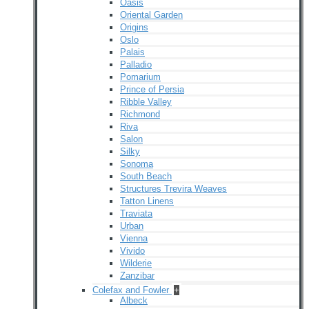
Oasis
Oriental Garden
Origins
Oslo
Palais
Palladio
Pomarium
Prince of Persia
Ribble Valley
Richmond
Riva
Salon
Silky
Sonoma
South Beach
Structures Trevira Weaves
Tatton Linens
Traviata
Urban
Vienna
Vivido
Wilderie
Zanzibar
Colefax and Fowler
+
Albeck