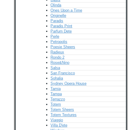
Olinda
Ones Upon a Time
Originelle
Paradis
Paradis Print
Parfum Dete
Perle
Petropolis
Poesie Sheers
Radieux
Rondo 2
Rose&Nino
Salsa
San Francisco
Sohalia
Sydney Opera House
Tamia
Tampa
Terrazzo
Totem
Totem Sheers
Totem Textures
Viaggio
Villa D'ete