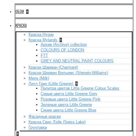
ОБОИ
+
КРАСКА
Краска Hygge
Краска Mylands
+
Архив (Archive) collection
COLOURS OF LONDON
FTT
GREY AND NEUTRAL PAINT COLOURS
Краски Шарман (Charmant)
Краски Шервин Вильемс (Sherwin-Williams)
Милк (Milk)
Литл Грин (Little Greene)
+
Палитра цветов Little Greene Colour Scales
Серые цвета Little Greene Grey
Розовые цвета Little Greene Pink
Зеленые цвета Little Greene
Синие цвета Little Greene Blue
Фасадные краски
Краска Свис Лэйк (Swiss Lake)
Грунтовка
+