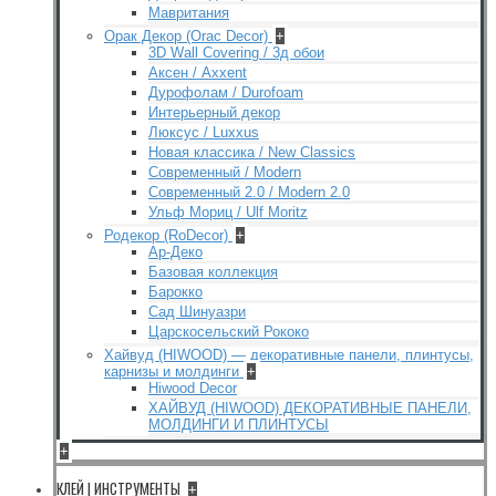
Мавритания
Орак Декор (Orac Decor)
+
3D Wall Covering / 3д обои
Аксен / Axxent
Дурофолам / Durofoam
Интерьерный декор
Люксус / Luxxus
Новая классика / New Classics
Современный / Modern
Современный 2.0 / Modern 2.0
Ульф Мориц / Ulf Moritz
Родекор (RoDecor)
+
Ар-Деко
Базовая коллекция
Барокко
Сад Шинуазри
Царскосельский Рококо
Хайвуд (HIWOOD) — декоративные панели, плинтусы,
карнизы и молдинги
+
Hiwood Decor
ХАЙВУД (HIWOOD) ДЕКОРАТИВНЫЕ ПАНЕЛИ,
МОЛДИНГИ И ПЛИНТУСЫ
+
КЛЕЙ | ИНСТРУМЕНТЫ
+