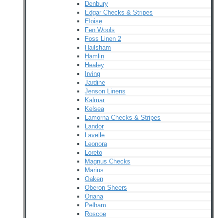
Denbury
Edgar Checks & Stripes
Eloise
Fen Wools
Foss Linen 2
Hailsham
Hamlin
Healey
Irving
Jardine
Jenson Linens
Kalmar
Kelsea
Lamorna Checks & Stripes
Landor
Lavelle
Leonora
Loreto
Magnus Checks
Marius
Oaken
Oberon Sheers
Oriana
Pelham
Roscoe