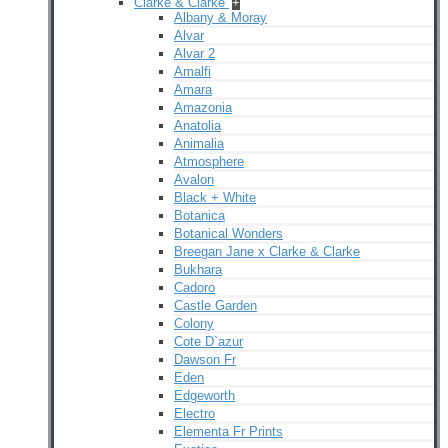
Clarke & Clarke
+
Albany & Moray
Alvar
Alvar 2
Amalfi
Amara
Amazonia
Anatolia
Animalia
Atmosphere
Avalon
Black + White
Botanica
Botanical Wonders
Breegan Jane x Clarke & Clarke
Bukhara
Cadoro
Castle Garden
Colony
Cote D`azur
Dawson Fr
Eden
Edgeworth
Electro
Elementa Fr Prints