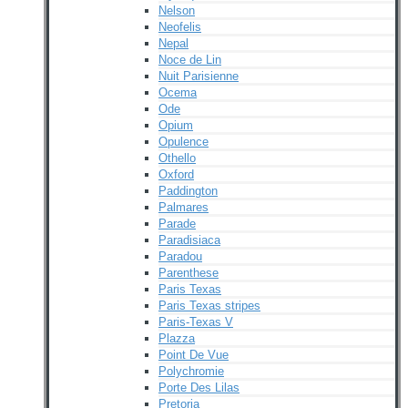
Nelson
Neofelis
Nepal
Noce de Lin
Nuit Parisienne
Ocema
Ode
Opium
Opulence
Othello
Oxford
Paddington
Palmares
Parade
Paradisiaca
Paradou
Parenthese
Paris Texas
Paris Texas stripes
Paris-Texas V
Plazza
Point De Vue
Polychromie
Porte Des Lilas
Pretoria