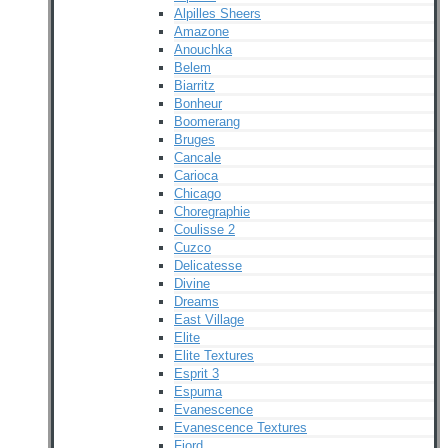
Alpilles Sheers
Amazone
Anouchka
Belem
Biarritz
Bonheur
Boomerang
Bruges
Cancale
Carioca
Chicago
Choregraphie
Coulisse 2
Cuzco
Delicatesse
Divine
Dreams
East Village
Elite
Elite Textures
Esprit 3
Espuma
Evanescence
Evanescence Textures
Fjord