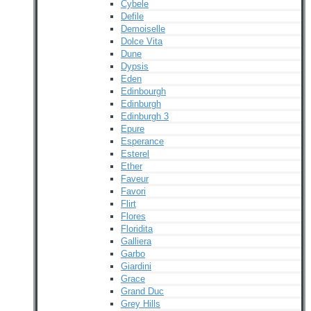
Cybele
Defile
Demoiselle
Dolce Vita
Dune
Dypsis
Eden
Edinbourgh
Edinburgh
Edinburgh 3
Epure
Esperance
Esterel
Ether
Faveur
Favori
Flirt
Flores
Floridita
Galliera
Garbo
Giardini
Grace
Grand Duc
Grey Hills