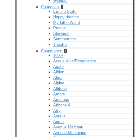
Windsor
Casadeco
+
Empire State
Happy dreams
My Little World
Prague
Slowtime
Summertime
Theatre
Casamance
+
100%
Acqua Viva/Remanence
Agate
Albion
Alma
Alpine
Altitude
Ambre
Amorgos
Arizona 4
Arty
Astelia
Aurea
Avenue Marceau
Avenue Montaigne