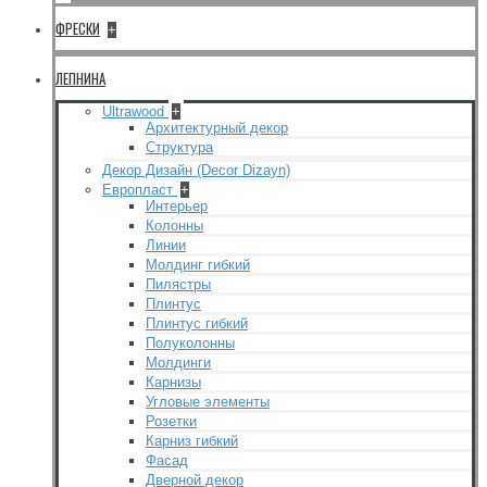
ФРЕСКИ
+
ЛЕПНИНА
Ultrawood
+
Архитектурный декор
Структура
Декор Дизайн (Decor Dizayn)
Европласт
+
Интерьер
Колонны
Линии
Молдинг гибкий
Пилястры
Плинтус
Плинтус гибкий
Полуколонны
Молдинги
Карнизы
Угловые элементы
Розетки
Карниз гибкий
Фасад
Дверной декор