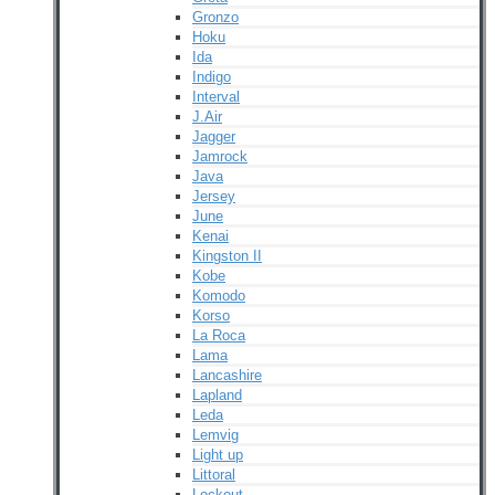
Gronzo
Hoku
Ida
Indigo
Interval
J.Air
Jagger
Jamrock
Java
Jersey
June
Kenai
Kingston II
Kobe
Komodo
Korso
La Roca
Lama
Lancashire
Lapland
Leda
Lemvig
Light up
Littoral
Lockout