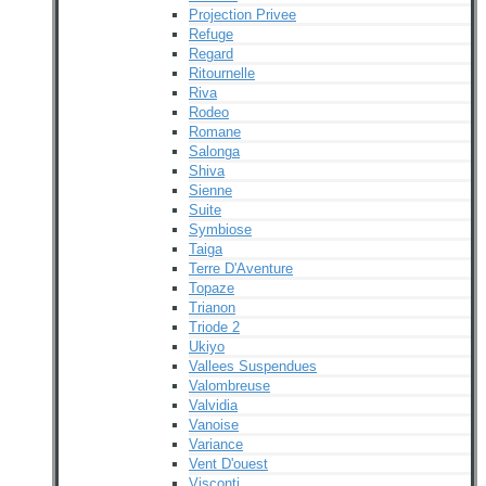
Projection Privee
Refuge
Regard
Ritournelle
Riva
Rodeo
Romane
Salonga
Shiva
Sienne
Suite
Symbiose
Taiga
Terre D'Aventure
Topaze
Trianon
Triode 2
Ukiyo
Vallees Suspendues
Valombreuse
Valvidia
Vanoise
Variance
Vent D'ouest
Visconti