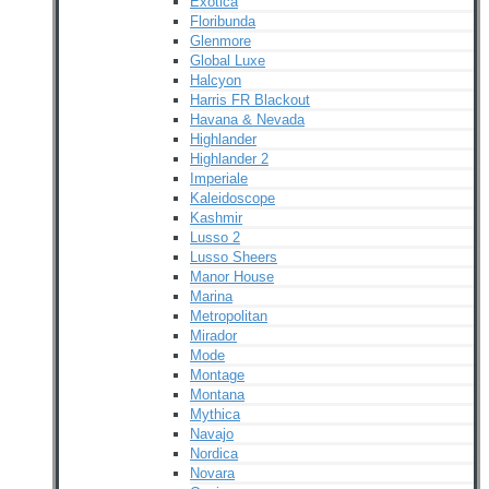
Exotica
Floribunda
Glenmore
Global Luxe
Halcyon
Harris FR Blackout
Havana & Nevada
Highlander
Highlander 2
Imperiale
Kaleidoscope
Kashmir
Lusso 2
Lusso Sheers
Manor House
Marina
Metropolitan
Mirador
Mode
Montage
Montana
Mythica
Navajo
Nordica
Novara