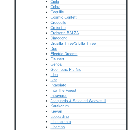
Cielo
Cobra
Coquille
Cosmic Confetti
Crocodile
Croisette
Croisette BALZA
Dimodong
Drusilla Three/Sibilla Three
Duo
Electric Dreams
Flaubert
Genoa
Geometric Pic Nic
Idea
Ikat
Intarsiato
Into The Forest
Intraverdo
Jacquards & Selected Weaves II
Karakorum
Kievan
Leopardine
Liberabirinto
Libertino