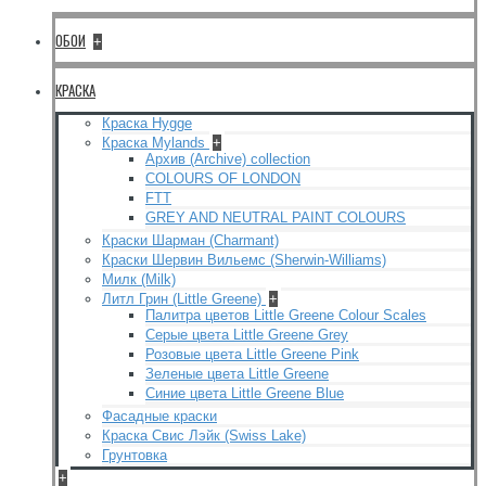
ОБОИ
+
КРАСКА
Краска Hygge
Краска Mylands
+
Архив (Archive) collection
COLOURS OF LONDON
FTT
GREY AND NEUTRAL PAINT COLOURS
Краски Шарман (Charmant)
Краски Шервин Вильемс (Sherwin-Williams)
Милк (Milk)
Литл Грин (Little Greene)
+
Палитра цветов Little Greene Colour Scales
Серые цвета Little Greene Grey
Розовые цвета Little Greene Pink
Зеленые цвета Little Greene
Синие цвета Little Greene Blue
Фасадные краски
Краска Свис Лэйк (Swiss Lake)
Грунтовка
+