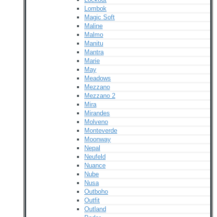
Lombok
Magic Soft
Maline
Malmo
Manitu
Mantra
Marie
May
Meadows
Mezzano
Mezzano 2
Mira
Mirandes
Molveno
Monteverde
Moonway
Nepal
Neufeld
Nuance
Nube
Nusa
Outboho
Outfit
Outland