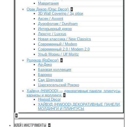
Мавритания
Орак Декор (Orac Decor)
+
3D Wall Covering / 3д обои
Аксен / Axxent
Дурофолам / Durofoam
Интерьерный декор
Люксус / Luxxus
Новая классика / New Classics
Современный / Modern
Современный 2.0 / Modern 2.0
Ульф Мориц / Ulf Moritz
Родекор (RoDecor)
+
Ар-Деко
Базовая коллекция
Барокко
Сад Шинуазри
Царскосельский Рококо
Хайвуд (HIWOOD) — декоративные панели, плинтусы,
карнизы и молдинги
+
Hiwood Decor
ХАЙВУД (HIWOOD) ДЕКОРАТИВНЫЕ ПАНЕЛИ,
МОЛДИНГИ И ПЛИНТУСЫ
+
КЛЕЙ | ИНСТРУМЕНТЫ
+