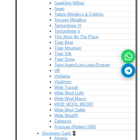
Sparkling Willow
Swan
Tadzio Metallico & Colibritz
Tessere Metallico
Texturologie IV
Texturologie V
This Must Be The Place
Tiger Beat
Tiger Mountain
Tiger Silk
Tiger Snow
Twist Again/Lora Logic/Engram
UR
Viridiana
Vladimiro
Wide Tussah
Wide Wool Light
Wide Wool Macro
WIDE WOOL MICRO
Wide Wool Sable
Wide Wool/R
Zebresse
Ательер (Atelier) 1930
Designers Guild
+
Amaya