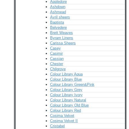
Appledore
Ashdown
Ashmead
Avril sheers
Baptista
Belvedere
Brett Weaves
Byram Linens
Carissa Sheers
Casey
Casimir
Cassian
Chester
Chilgrove
Colour Library Aqua
Colour Library Blue
Colour Library Green&Pink
Colour Library Grey
Colour Library Ivory
Colour Library Natural
Colour Library Old Blue
Colour Library Red
Cosima Velvet
Cosima Velvet II
Cristabel