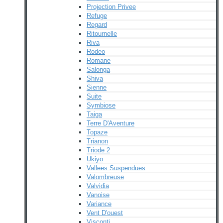
Projection Privee
Refuge
Regard
Ritournelle
Riva
Rodeo
Romane
Salonga
Shiva
Sienne
Suite
Symbiose
Taiga
Terre D'Aventure
Topaze
Trianon
Triode 2
Ukiyo
Vallees Suspendues
Valombreuse
Valvidia
Vanoise
Variance
Vent D'ouest
Visconti