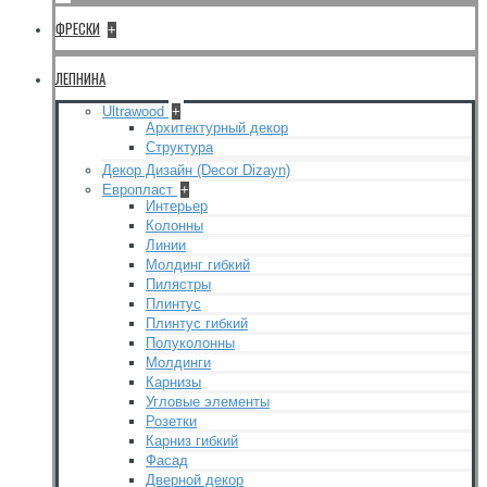
ФРЕСКИ
+
ЛЕПНИНА
Ultrawood
+
Архитектурный декор
Структура
Декор Дизайн (Decor Dizayn)
Европласт
+
Интерьер
Колонны
Линии
Молдинг гибкий
Пилястры
Плинтус
Плинтус гибкий
Полуколонны
Молдинги
Карнизы
Угловые элементы
Розетки
Карниз гибкий
Фасад
Дверной декор