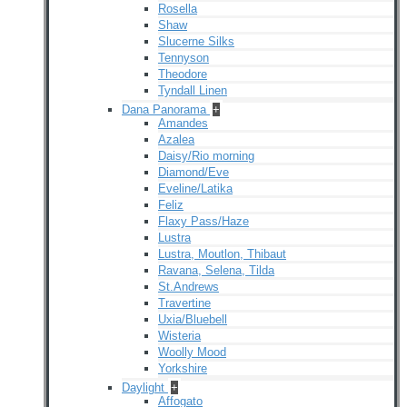
Rosella
Shaw
Slucerne Silks
Tennyson
Theodore
Tyndall Linen
Dana Panorama
+
Amandes
Azalea
Daisy/Rio morning
Diamond/Eve
Eveline/Latika
Feliz
Flaxy Pass/Haze
Lustra
Lustra, Moutlon, Thibaut
Ravana, Selena, Tilda
St.Andrews
Travertine
Uxia/Bluebell
Wisteria
Woolly Mood
Yorkshire
Daylight
+
Affogato