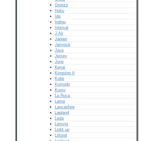
Gronzo
Hoku
Ida
Indigo
Interval
J.Air
Jagger
Jamrock
Java
Jersey
June
Kenai
Kingston II
Kobe
Komodo
Korso
La Roca
Lama
Lancashire
Lapland
Leda
Lemvig
Light up
Littoral
Lockout