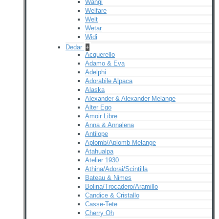
Wangi
Welfare
Welt
Wetar
Widi
Dedar
+
Acquerello
Adamo & Eva
Adelphi
Adorabile Alpaca
Alaska
Alexander & Alexander Melange
Alter Ego
Amoir Libre
Anna & Annalena
Antilope
Aplomb/Aplomb Melange
Atahualpa
Atelier 1930
Athina/Adorai/Scintilla
Bateau & Nimes
Bolina/Trocadero/Aramillo
Candice & Cristallo
Casse-Tete
Cherry Oh