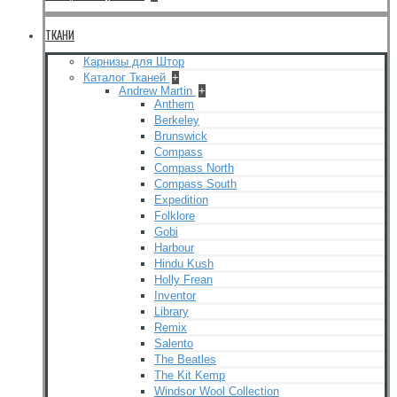
ТКАНИ
Карнизы для Штор
Каталог Тканей
+
Andrew Martin
+
Anthem
Berkeley
Brunswick
Compass
Compass North
Compass South
Expedition
Folklore
Gobi
Harbour
Hindu Kush
Holly Frean
Inventor
Library
Remix
Salento
The Beatles
The Kit Kemp
Windsor Wool Collection