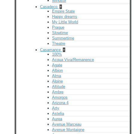
Windsor
Casadeco
+
Empire State
Happy dreams
My Little World
Prague
Slowtime
Summertime
Theatre
Casamance
+
100%
Acqua Viva/Remanence
Agate
Albion
Alma
Alpine
Altitude
Ambre
Amorgos
Arizona 4
Arty
Astelia
Aurea
Avenue Marceau
Avenue Montaigne