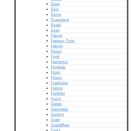
Elora
Elva
Esma
Esperance
Etude
Even
Falcon
Fantasy Time
Felicity
Fence
Fiord
Flamenco
Florange
Floris
Flossy
Frankston
Fresno
Funfetto
Fuzzy
Gelato
Geometric
Giverny
Grain
Grandiflora
Greta