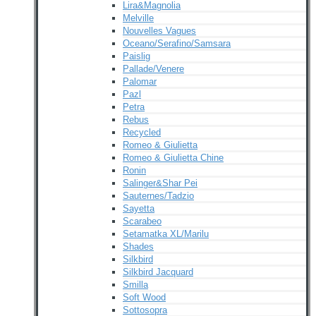
Lira&Magnolia
Melville
Nouvelles Vagues
Oceano/Serafino/Samsara
Paislig
Pallade/Venere
Palomar
Pazl
Petra
Rebus
Recycled
Romeo & Giulietta
Romeo & Giulietta Chine
Ronin
Salinger&Shar Pei
Sauternes/Tadzio
Sayetta
Scarabeo
Setamatka XL/Marilu
Shades
Silkbird
Silkbird Jacquard
Smilla
Soft Wood
Sottosopra