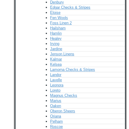
Denbury
Edgar Checks & Stripes
Eloise
Fen Wools
Foss Linen 2
Hailsham
Hamlin
Healey
Irving
Jardine
Jenson Linens
Kalmar
Kelsea
Lamorna Checks & Stripes
Landor
Lavelle
Leonora
Loreto
Magnus Checks
Marius
Oaken
Oberon Sheers
Oriana
Pelham
Roscoe