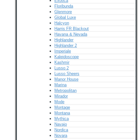
Exotica
Floribunda
Glenmore
Global Luxe
Halcyon
Harris FR Blackout
Havana & Nevada
Highlander
Highlander 2
Imperiale
Kaleidoscope
Kashmir
Lusso 2
Lusso Sheers
Manor House
Marina
Metropolitan
Mirador
Mode
Montage
Montana
Mythica
Navajo
Nordica
Novara