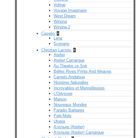
Voltige
Voyage Imaginaire
West Dream
Winona
Winona 2
Caselio
+
Lena
Scenario
Christian Lacroix
+
Atelier
Atelier Camargue
Au Theatre ce Soir
Belles Rives Prints And Weaves
Carnets Andalous
Histoires Naturalles
Incroyables et Merveilleuses
L'Odyssee
Maison
Nouveaux Mondes
Paradis Barbares
Pele-Mele
Utopia
Ательер (Atelier)
Ательер (Atelier) Camargue