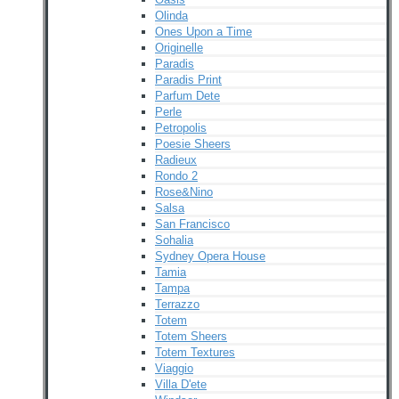
Olinda
Ones Upon a Time
Originelle
Paradis
Paradis Print
Parfum Dete
Perle
Petropolis
Poesie Sheers
Radieux
Rondo 2
Rose&Nino
Salsa
San Francisco
Sohalia
Sydney Opera House
Tamia
Tampa
Terrazzo
Totem
Totem Sheers
Totem Textures
Viaggio
Villa D'ete