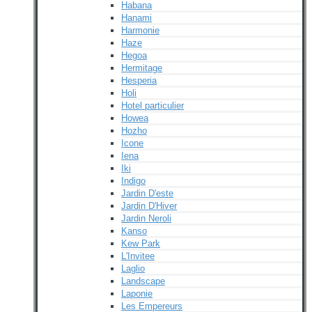
Habana
Hanami
Harmonie
Haze
Hegoa
Hermitage
Hesperia
Holi
Hotel particulier
Howea
Hozho
Icone
Iena
Iki
Indigo
Jardin D'este
Jardin D'Hiver
Jardin Neroli
Kanso
Kew Park
L'Invitee
Laglio
Landscape
Laponie
Les Empereurs