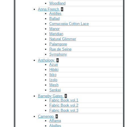
Woodland
Anna French
+
Antilles
Ballad
Cornucopia Cotton Lace
Manor
Meridian
Natural Glimmer
Palampore
Rue de Seine
Symphony
Anthology
+
Azuri
Hibiki
Ikko
Izolo
Mesh
Senkei
Barneby Gates
+
Fabric Book vol.1
Fabric Book vol.2
Fabric Book vol.3
Camengo
+
Alfama
Alpilles