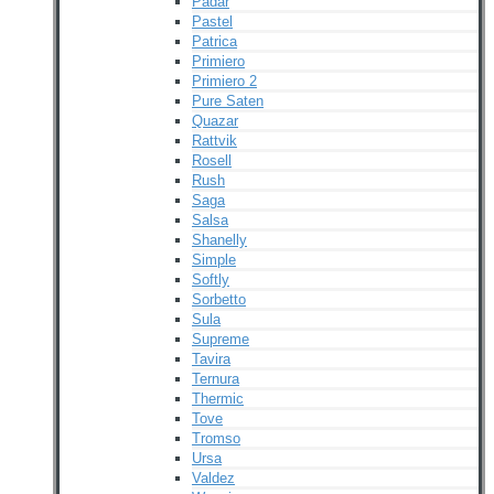
Padar
Pastel
Patrica
Primiero
Primiero 2
Pure Saten
Quazar
Rattvik
Rosell
Rush
Saga
Salsa
Shanelly
Simple
Softly
Sorbetto
Sula
Supreme
Tavira
Ternura
Thermic
Tove
Tromso
Ursa
Valdez