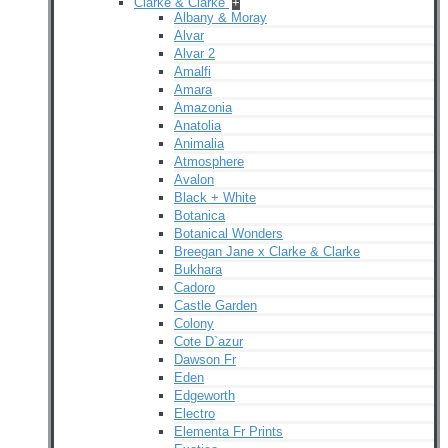
Clarke & Clarke
+
Albany & Moray
Alvar
Alvar 2
Amalfi
Amara
Amazonia
Anatolia
Animalia
Atmosphere
Avalon
Black + White
Botanica
Botanical Wonders
Breegan Jane x Clarke & Clarke
Bukhara
Cadoro
Castle Garden
Colony
Cote D`azur
Dawson Fr
Eden
Edgeworth
Electro
Elementa Fr Prints