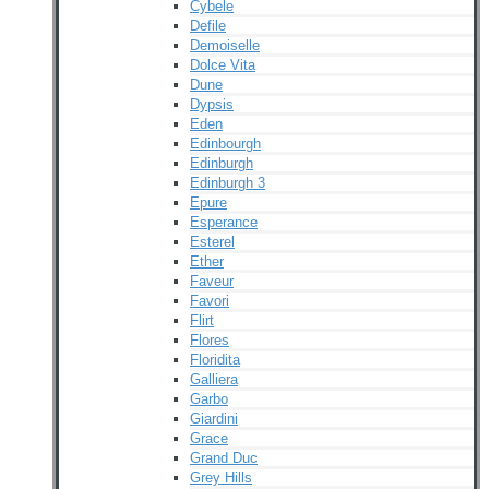
Cybele
Defile
Demoiselle
Dolce Vita
Dune
Dypsis
Eden
Edinbourgh
Edinburgh
Edinburgh 3
Epure
Esperance
Esterel
Ether
Faveur
Favori
Flirt
Flores
Floridita
Galliera
Garbo
Giardini
Grace
Grand Duc
Grey Hills