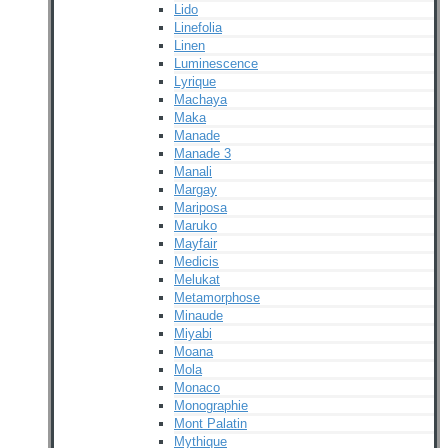
Lido
Linefolia
Linen
Luminescence
Lyrique
Machaya
Maka
Manade
Manade 3
Manali
Margay
Mariposa
Maruko
Mayfair
Medicis
Melukat
Metamorphose
Minaude
Miyabi
Moana
Mola
Monaco
Monographie
Mont Palatin
Mythique