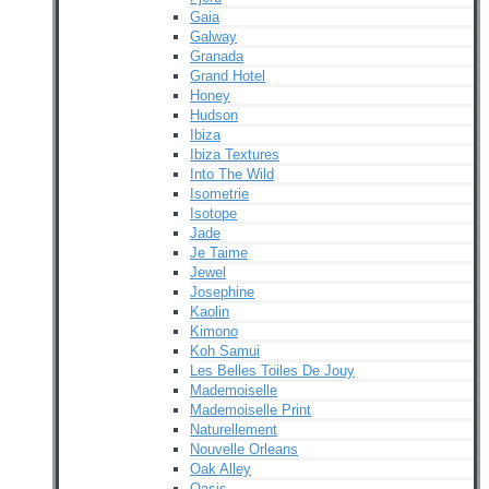
Gaia
Galway
Granada
Grand Hotel
Honey
Hudson
Ibiza
Ibiza Textures
Into The Wild
Isometrie
Isotope
Jade
Je Taime
Jewel
Josephine
Kaolin
Kimono
Koh Samui
Les Belles Toiles De Jouy
Mademoiselle
Mademoiselle Print
Naturellement
Nouvelle Orleans
Oak Alley
Oasis