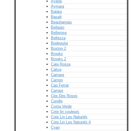
Ayana
Aymara
Balata
Basalt
Beauharnais
Bellagio
Bellerose
Bellezza
Bodeguita
Boston 2
Brooks
Brooks 2
Cala Rossa
Calice
Camara
Campo
Cap Ferrat
Carrare
Cite Des Roses
Corolle
Costa Verde
Cote lin couleurs
Cote Lin Les Naturels
Cote Lin Les Naturels 4
Cyan