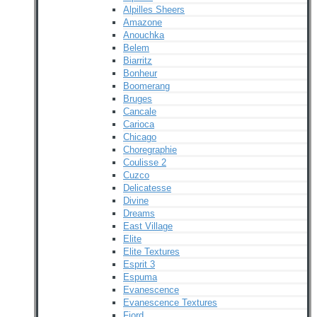
Alpilles Sheers
Amazone
Anouchka
Belem
Biarritz
Bonheur
Boomerang
Bruges
Cancale
Carioca
Chicago
Choregraphie
Coulisse 2
Cuzco
Delicatesse
Divine
Dreams
East Village
Elite
Elite Textures
Esprit 3
Espuma
Evanescence
Evanescence Textures
Fjord