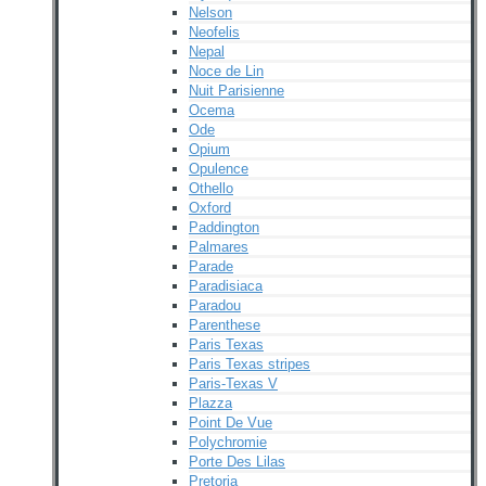
Nelson
Neofelis
Nepal
Noce de Lin
Nuit Parisienne
Ocema
Ode
Opium
Opulence
Othello
Oxford
Paddington
Palmares
Parade
Paradisiaca
Paradou
Parenthese
Paris Texas
Paris Texas stripes
Paris-Texas V
Plazza
Point De Vue
Polychromie
Porte Des Lilas
Pretoria