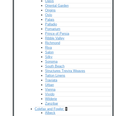
Oasis
Oriental Garden
Origins
Oslo
Palais
Palladio
Pomarium
Prince of Persia
Ribble Valley
Richmond
Riva
Salon
Silky
Sonoma
South Beach
Structures Trevira Weaves
Tatton Linens
Traviata
Urban
Vienna
Vivido
Wilderie
Zanzibar
Colefax and Fowler
+
Albeck