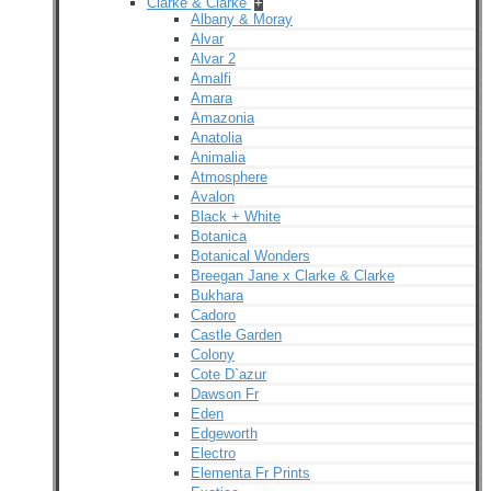
Clarke & Clarke
+
Albany & Moray
Alvar
Alvar 2
Amalfi
Amara
Amazonia
Anatolia
Animalia
Atmosphere
Avalon
Black + White
Botanica
Botanical Wonders
Breegan Jane x Clarke & Clarke
Bukhara
Cadoro
Castle Garden
Colony
Cote D`azur
Dawson Fr
Eden
Edgeworth
Electro
Elementa Fr Prints