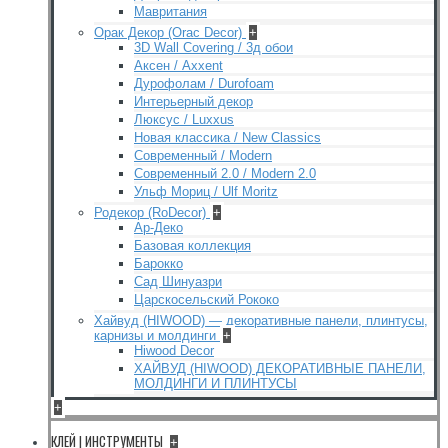
Мавритания
Орак Декор (Orac Decor)
+
3D Wall Covering / 3д обои
Аксен / Axxent
Дурофолам / Durofoam
Интерьерный декор
Люксус / Luxxus
Новая классика / New Classics
Современный / Modern
Современный 2.0 / Modern 2.0
Ульф Мориц / Ulf Moritz
Родекор (RoDecor)
+
Ар-Деко
Базовая коллекция
Барокко
Сад Шинуазри
Царскосельский Рококо
Хайвуд (HIWOOD) — декоративные панели, плинтусы,
карнизы и молдинги
+
Hiwood Decor
ХАЙВУД (HIWOOD) ДЕКОРАТИВНЫЕ ПАНЕЛИ,
МОЛДИНГИ И ПЛИНТУСЫ
+
КЛЕЙ | ИНСТРУМЕНТЫ
+