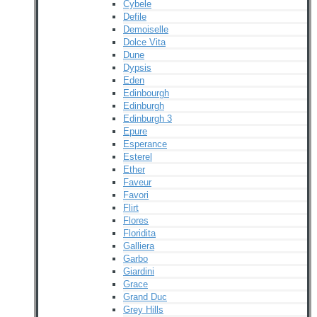
Cybele
Defile
Demoiselle
Dolce Vita
Dune
Dypsis
Eden
Edinbourgh
Edinburgh
Edinburgh 3
Epure
Esperance
Esterel
Ether
Faveur
Favori
Flirt
Flores
Floridita
Galliera
Garbo
Giardini
Grace
Grand Duc
Grey Hills