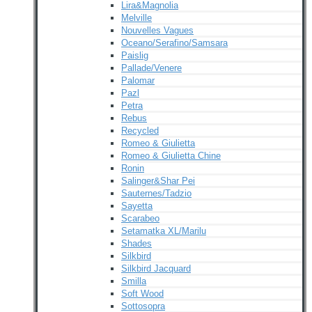
Lira&Magnolia
Melville
Nouvelles Vagues
Oceano/Serafino/Samsara
Paislig
Pallade/Venere
Palomar
Pazl
Petra
Rebus
Recycled
Romeo & Giulietta
Romeo & Giulietta Chine
Ronin
Salinger&Shar Pei
Sauternes/Tadzio
Sayetta
Scarabeo
Setamatka XL/Marilu
Shades
Silkbird
Silkbird Jacquard
Smilla
Soft Wood
Sottosopra