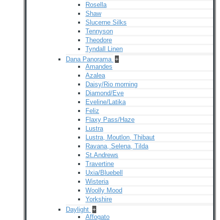
Rosella
Shaw
Slucerne Silks
Tennyson
Theodore
Tyndall Linen
Dana Panorama
+
Amandes
Azalea
Daisy/Rio morning
Diamond/Eve
Eveline/Latika
Feliz
Flaxy Pass/Haze
Lustra
Lustra, Moutlon, Thibaut
Ravana, Selena, Tilda
St.Andrews
Travertine
Uxia/Bluebell
Wisteria
Woolly Mood
Yorkshire
Daylight
+
Affogato