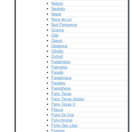
Nelson
Neofelis
Nepal
Noce de Lin
Nuit Parisienne
Ocema
Ode
Opium
Opulence
Othello
Oxford
Paddington
Palmares
Parade
Paradisiaca
Paradou
Parenthese
Paris Texas
Paris Texas stripes
Paris-Texas V
Plazza
Point De Vue
Polychromie
Porte Des Lilas
Pretoria