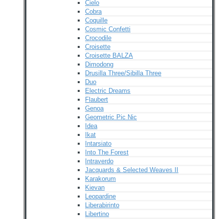
Cielo
Cobra
Coquille
Cosmic Confetti
Crocodile
Croisette
Croisette BALZA
Dimodong
Drusilla Three/Sibilla Three
Duo
Electric Dreams
Flaubert
Genoa
Geometric Pic Nic
Idea
Ikat
Intarsiato
Into The Forest
Intraverdo
Jacquards & Selected Weaves II
Karakorum
Kievan
Leopardine
Liberabirinto
Libertino