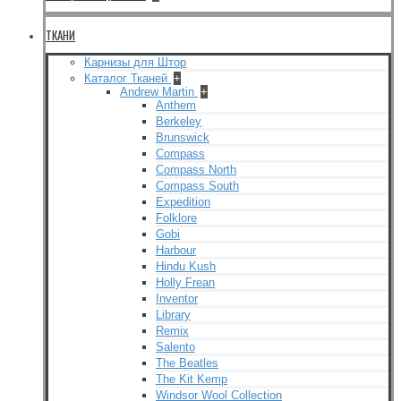
ТКАНИ
Карнизы для Штор
Каталог Тканей
+
Andrew Martin
+
Anthem
Berkeley
Brunswick
Compass
Compass North
Compass South
Expedition
Folklore
Gobi
Harbour
Hindu Kush
Holly Frean
Inventor
Library
Remix
Salento
The Beatles
The Kit Kemp
Windsor Wool Collection