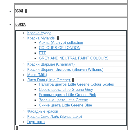
ОБОИ
+
КРАСКА
Краска Hygge
Краска Mylands
+
Архив (Archive) collection
COLOURS OF LONDON
FTT
GREY AND NEUTRAL PAINT COLOURS
Краски Шарман (Charmant)
Краски Шервин Вильемс (Sherwin-Williams)
Милк (Milk)
Литл Грин (Little Greene)
+
Палитра цветов Little Greene Colour Scales
Серые цвета Little Greene Grey
Розовые цвета Little Greene Pink
Зеленые цвета Little Greene
Синие цвета Little Greene Blue
Фасадные краски
Краска Свис Лэйк (Swiss Lake)
Грунтовка
+