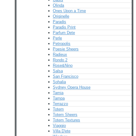
Olinda
Ones Upon a Time
Originelle
Paradis
Paradis Print
Parfum Dete
Perle
Petropolis
Poesie Sheers
Radieux
Rondo 2
Rose&Nino
Salsa
San Francisco
Sohalia
Sydney Opera House
Tamia
Tampa
Terrazzo
Totem
Totem Sheers
Totem Textures
Viaggio
Villa D'ete