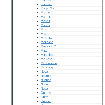
Lombok
Magic Soft
Maline
Malmo
Manitu
Mantra
Marie
May
Meadows
Mezzano
Mezzano 2
Mira
Mirandes
Molveno
Monteverde
Moonway
Nepal
Neufeld
Nuance
Nube
Nusa
Outboho
Outfit
Outland