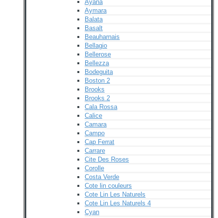
Ayana
Aymara
Balata
Basalt
Beauharnais
Bellagio
Bellerose
Bellezza
Bodeguita
Boston 2
Brooks
Brooks 2
Cala Rossa
Calice
Camara
Campo
Cap Ferrat
Carrare
Cite Des Roses
Corolle
Costa Verde
Cote lin couleurs
Cote Lin Les Naturels
Cote Lin Les Naturels 4
Cyan