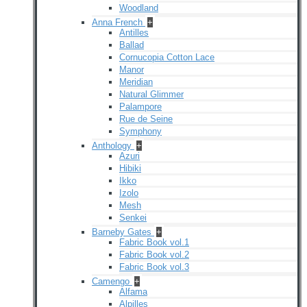
Woodland
Anna French
+
Antilles
Ballad
Cornucopia Cotton Lace
Manor
Meridian
Natural Glimmer
Palampore
Rue de Seine
Symphony
Anthology
+
Azuri
Hibiki
Ikko
Izolo
Mesh
Senkei
Barneby Gates
+
Fabric Book vol.1
Fabric Book vol.2
Fabric Book vol.3
Camengo
+
Alfama
Alpilles