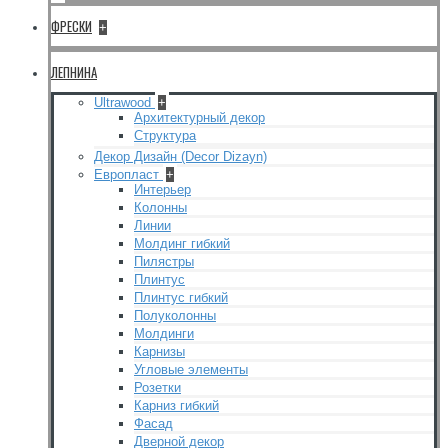
ФРЕСКИ
+
ЛЕПНИНА
Ultrawood
+
Архитектурный декор
Структура
Декор Дизайн (Decor Dizayn)
Европласт
+
Интерьер
Колонны
Линии
Молдинг гибкий
Пилястры
Плинтус
Плинтус гибкий
Полуколонны
Молдинги
Карнизы
Угловые элементы
Розетки
Карниз гибкий
Фасад
Дверной декор