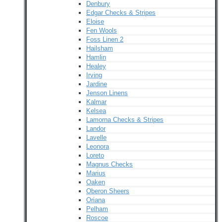
Denbury
Edgar Checks & Stripes
Eloise
Fen Wools
Foss Linen 2
Hailsham
Hamlin
Healey
Irving
Jardine
Jenson Linens
Kalmar
Kelsea
Lamorna Checks & Stripes
Landor
Lavelle
Leonora
Loreto
Magnus Checks
Marius
Oaken
Oberon Sheers
Oriana
Pelham
Roscoe