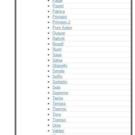
Padar
Pastel
Patrica
Primiero
Primiero 2
Pure Saten
Quazar
Rattvik
Rosell
Rush
Saga
Salsa
Shanelly
Simple
Softly
Sorbetto
Sula
Supreme
Tavira
Ternura
Thermic
Tove
Tromso
Ursa
Valdez