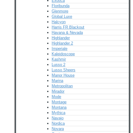
Exotica
Floribunda
Glenmore
Global Luxe
Halcyon
Harris FR Blackout
Havana & Nevada
Highlander
Highlander 2
Imperiale
Kaleidoscope
Kashmir
Lusso 2
Lusso Sheers
Manor House
Marina
Metropolitan
Mirador
Mode
Montage
Montana
Mythica
Navajo
Nordica
Novara