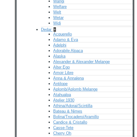
Wangi
Welfare
Welt
Wetar
Widi
Dedar
+
Acquerello
Adamo & Eva
Adelphi
Adorabile Alpaca
Alaska
Alexander & Alexander Melange
Alter Ego
Amoir Libre
Anna & Annalena
Antilope
Aplomb/Aplomb Melange
Atahualpa
Atelier 1930
Athina/Adorai/Scintilla
Bateau & Nimes
Bolina/Trocadero/Aramillo
Candice & Cristallo
Casse-Tete
Cherry Oh