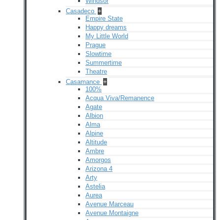
Windsor
Casadeco
+
Empire State
Happy dreams
My Little World
Prague
Slowtime
Summertime
Theatre
Casamance
+
100%
Acqua Viva/Remanence
Agate
Albion
Alma
Alpine
Altitude
Ambre
Amorgos
Arizona 4
Arty
Astelia
Aurea
Avenue Marceau
Avenue Montaigne