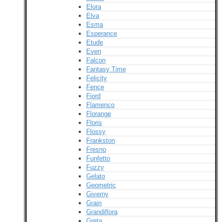
Elora
Elva
Esma
Esperance
Etude
Even
Falcon
Fantasy Time
Felicity
Fence
Fiord
Flamenco
Florange
Floris
Flossy
Frankston
Fresno
Funfetto
Fuzzy
Gelato
Geometric
Giverny
Grain
Grandiflora
Greta