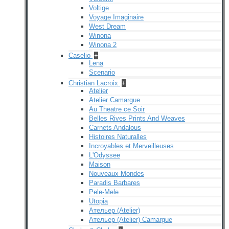
Voltige
Voyage Imaginaire
West Dream
Winona
Winona 2
Caselio
+
Lena
Scenario
Christian Lacroix
+
Atelier
Atelier Camargue
Au Theatre ce Soir
Belles Rives Prints And Weaves
Carnets Andalous
Histoires Naturalles
Incroyables et Merveilleuses
L'Odyssee
Maison
Nouveaux Mondes
Paradis Barbares
Pele-Mele
Utopia
Ательер (Atelier)
Ательер (Atelier) Camargue