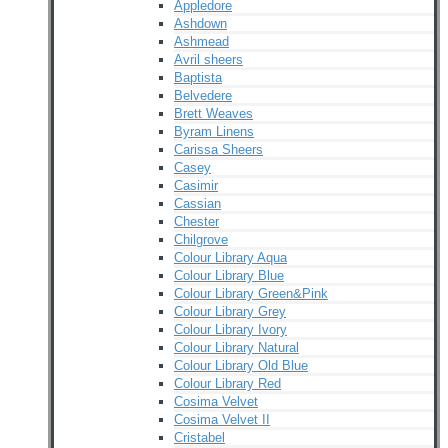
Appledore
Ashdown
Ashmead
Avril sheers
Baptista
Belvedere
Brett Weaves
Byram Linens
Carissa Sheers
Casey
Casimir
Cassian
Chester
Chilgrove
Colour Library Aqua
Colour Library Blue
Colour Library Green&Pink
Colour Library Grey
Colour Library Ivory
Colour Library Natural
Colour Library Old Blue
Colour Library Red
Cosima Velvet
Cosima Velvet II
Cristabel