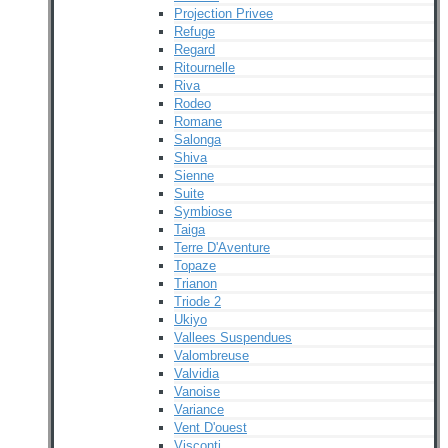
Projection Privee
Refuge
Regard
Ritournelle
Riva
Rodeo
Romane
Salonga
Shiva
Sienne
Suite
Symbiose
Taiga
Terre D'Aventure
Topaze
Trianon
Triode 2
Ukiyo
Vallees Suspendues
Valombreuse
Valvidia
Vanoise
Variance
Vent D'ouest
Visconti