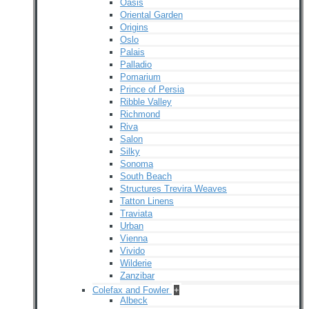
Oasis
Oriental Garden
Origins
Oslo
Palais
Palladio
Pomarium
Prince of Persia
Ribble Valley
Richmond
Riva
Salon
Silky
Sonoma
South Beach
Structures Trevira Weaves
Tatton Linens
Traviata
Urban
Vienna
Vivido
Wilderie
Zanzibar
Colefax and Fowler
+
Albeck