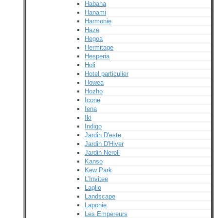
Habana
Hanami
Harmonie
Haze
Hegoa
Hermitage
Hesperia
Holi
Hotel particulier
Howea
Hozho
Icone
Iena
Iki
Indigo
Jardin D'este
Jardin D'Hiver
Jardin Neroli
Kanso
Kew Park
L'Invitee
Laglio
Landscape
Laponie
Les Empereurs