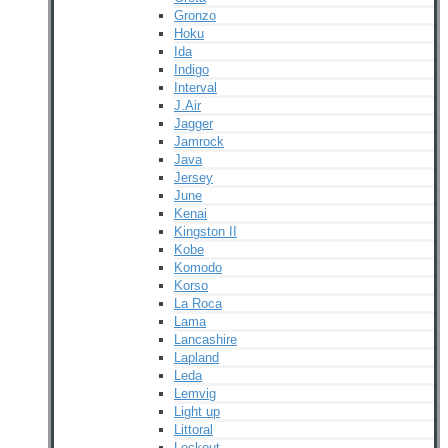
Gronzo
Hoku
Ida
Indigo
Interval
J.Air
Jagger
Jamrock
Java
Jersey
June
Kenai
Kingston II
Kobe
Komodo
Korso
La Roca
Lama
Lancashire
Lapland
Leda
Lemvig
Light up
Littoral
Lockout