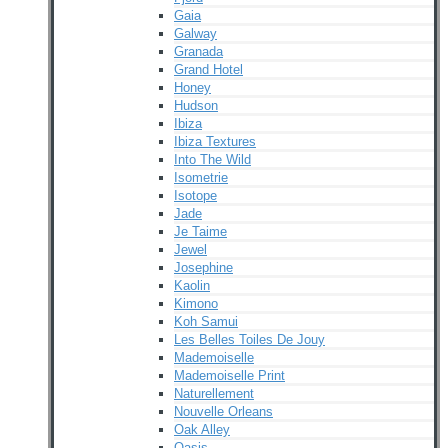
Gaia
Galway
Granada
Grand Hotel
Honey
Hudson
Ibiza
Ibiza Textures
Into The Wild
Isometrie
Isotope
Jade
Je Taime
Jewel
Josephine
Kaolin
Kimono
Koh Samui
Les Belles Toiles De Jouy
Mademoiselle
Mademoiselle Print
Naturellement
Nouvelle Orleans
Oak Alley
Oasis