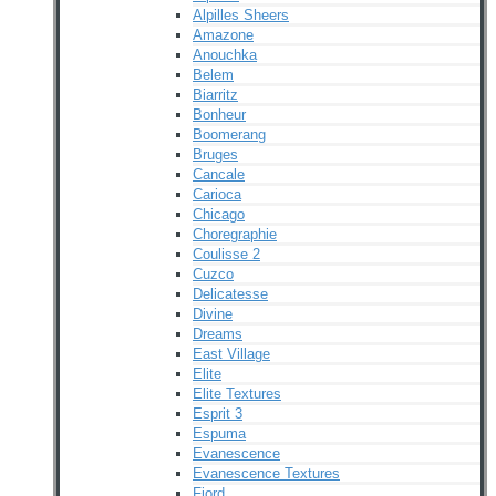
Alpilles Sheers
Amazone
Anouchka
Belem
Biarritz
Bonheur
Boomerang
Bruges
Cancale
Carioca
Chicago
Choregraphie
Coulisse 2
Cuzco
Delicatesse
Divine
Dreams
East Village
Elite
Elite Textures
Esprit 3
Espuma
Evanescence
Evanescence Textures
Fjord