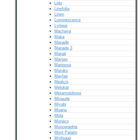
Lido
Linefolia
Linen
Luminescence
Lyrique
Machaya
Maka
Manade
Manade 3
Manali
Margay
Mariposa
Maruko
Mayfair
Medicis
Melukat
Metamorphose
Minaude
Miyabi
Moana
Mola
Monaco
Monographie
Mont Palatin
Mythique