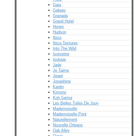
Gaia
Galway
Granada
Grand Hotel
Honey
Hudson
Ibiza
Ibiza Textures
Into The Wild
Isometrie
Isotope
Jade
Je Taime
Jewel
Josephine
Kaolin
Kimono
Koh Samui
Les Belles Toiles De Jouy
Mademoiselle
Mademoiselle Print
Naturellement
Nouvelle Orleans
Oak Alley
Oasis