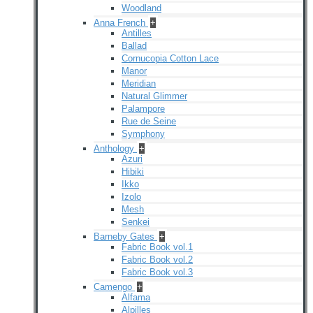
Woodland
Anna French
+
Antilles
Ballad
Cornucopia Cotton Lace
Manor
Meridian
Natural Glimmer
Palampore
Rue de Seine
Symphony
Anthology
+
Azuri
Hibiki
Ikko
Izolo
Mesh
Senkei
Barneby Gates
+
Fabric Book vol.1
Fabric Book vol.2
Fabric Book vol.3
Camengo
+
Alfama
Alpilles