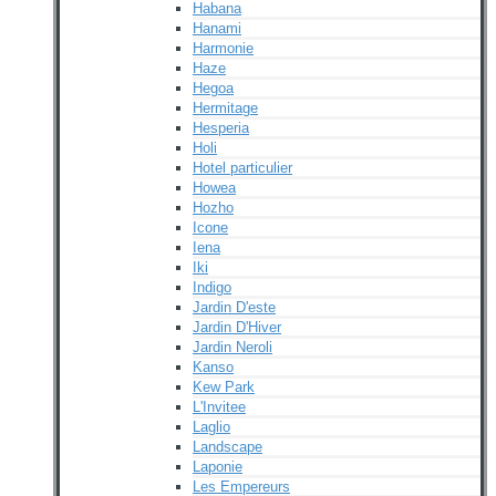
Habana
Hanami
Harmonie
Haze
Hegoa
Hermitage
Hesperia
Holi
Hotel particulier
Howea
Hozho
Icone
Iena
Iki
Indigo
Jardin D'este
Jardin D'Hiver
Jardin Neroli
Kanso
Kew Park
L'Invitee
Laglio
Landscape
Laponie
Les Empereurs