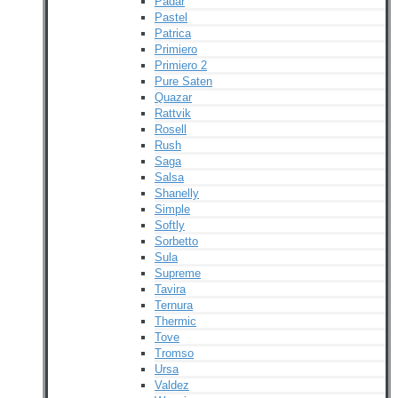
Padar
Pastel
Patrica
Primiero
Primiero 2
Pure Saten
Quazar
Rattvik
Rosell
Rush
Saga
Salsa
Shanelly
Simple
Softly
Sorbetto
Sula
Supreme
Tavira
Ternura
Thermic
Tove
Tromso
Ursa
Valdez