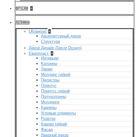
ФРЕСКИ
+
ЛЕПНИНА
Ultrawood
+
Архитектурный декор
Структура
Декор Дизайн (Decor Dizayn)
Европласт
+
Интерьер
Колонны
Линии
Молдинг гибкий
Пилястры
Плинтус
Плинтус гибкий
Полуколонны
Молдинги
Карнизы
Угловые элементы
Розетки
Карниз гибкий
Фасад
Дверной декор