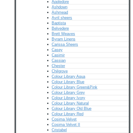
Appledore
Ashdown
Ashmead
Avril sheers
Baptista
Belvedere
Brett Weaves
Byram Linens
Carissa Sheers
Casey
Casimir
Cassian
Chester
Chilgrove
Colour Library Aqua
Colour Library Blue
Colour Library Green&Pink
Colour Library Grey
Colour Library Ivory
Colour Library Natural
Colour Library Old Blue
Colour Library Red
Cosima Velvet
Cosima Velvet II
Cristabel