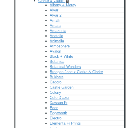
Clarke & Clarke
+
Albany & Moray
Alvar
Alvar 2
Amalfi
Amara
Amazonia
Anatolia
Animalia
Atmosphere
Avalon
Black + White
Botanica
Botanical Wonders
Breegan Jane x Clarke & Clarke
Bukhara
Cadoro
Castle Garden
Colony
Cote D`azur
Dawson Fr
Eden
Edgeworth
Electro
Elementa Fr Prints