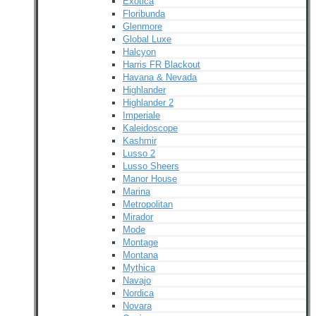
Exotica
Floribunda
Glenmore
Global Luxe
Halcyon
Harris FR Blackout
Havana & Nevada
Highlander
Highlander 2
Imperiale
Kaleidoscope
Kashmir
Lusso 2
Lusso Sheers
Manor House
Marina
Metropolitan
Mirador
Mode
Montage
Montana
Mythica
Navajo
Nordica
Novara