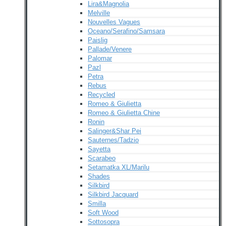
Lira&Magnolia
Melville
Nouvelles Vagues
Oceano/Serafino/Samsara
Paislig
Pallade/Venere
Palomar
Pazl
Petra
Rebus
Recycled
Romeo & Giulietta
Romeo & Giulietta Chine
Ronin
Salinger&Shar Pei
Sauternes/Tadzio
Sayetta
Scarabeo
Setamatka XL/Marilu
Shades
Silkbird
Silkbird Jacquard
Smilla
Soft Wood
Sottosopra