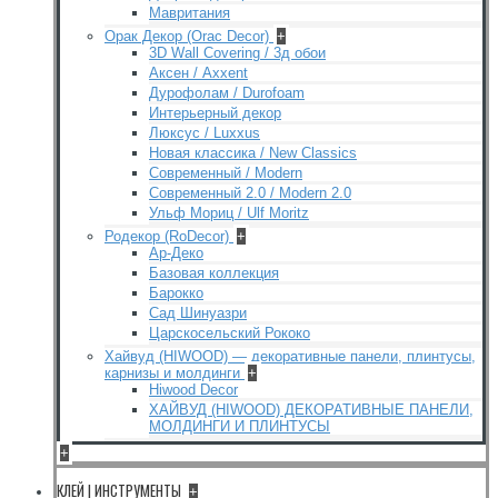
Мавритания
Орак Декор (Orac Decor)
+
3D Wall Covering / 3д обои
Аксен / Axxent
Дурофолам / Durofoam
Интерьерный декор
Люксус / Luxxus
Новая классика / New Classics
Современный / Modern
Современный 2.0 / Modern 2.0
Ульф Мориц / Ulf Moritz
Родекор (RoDecor)
+
Ар-Деко
Базовая коллекция
Барокко
Сад Шинуазри
Царскосельский Рококо
Хайвуд (HIWOOD) — декоративные панели, плинтусы,
карнизы и молдинги
+
Hiwood Decor
ХАЙВУД (HIWOOD) ДЕКОРАТИВНЫЕ ПАНЕЛИ,
МОЛДИНГИ И ПЛИНТУСЫ
+
КЛЕЙ | ИНСТРУМЕНТЫ
+