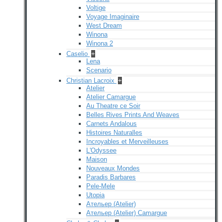
Voltige
Voyage Imaginaire
West Dream
Winona
Winona 2
Caselio
+
Lena
Scenario
Christian Lacroix
+
Atelier
Atelier Camargue
Au Theatre ce Soir
Belles Rives Prints And Weaves
Carnets Andalous
Histoires Naturalles
Incroyables et Merveilleuses
L'Odyssee
Maison
Nouveaux Mondes
Paradis Barbares
Pele-Mele
Utopia
Ательер (Atelier)
Ательер (Atelier) Camargue