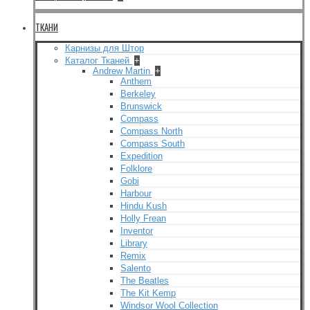
ТКАНИ
Карнизы для Штор
Каталог Тканей
+
Andrew Martin
+
Anthem
Berkeley
Brunswick
Compass
Compass North
Compass South
Expedition
Folklore
Gobi
Harbour
Hindu Kush
Holly Frean
Inventor
Library
Remix
Salento
The Beatles
The Kit Kemp
Windsor Wool Collection