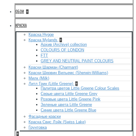
ОБОИ
+
КРАСКА
Краска Hygge
Краска Mylands
+
Архив (Archive) collection
COLOURS OF LONDON
FTT
GREY AND NEUTRAL PAINT COLOURS
Краски Шарман (Charmant)
Краски Шервин Вильемс (Sherwin-Williams)
Милк (Milk)
Литл Грин (Little Greene)
+
Палитра цветов Little Greene Colour Scales
Серые цвета Little Greene Grey
Розовые цвета Little Greene Pink
Зеленые цвета Little Greene
Синие цвета Little Greene Blue
Фасадные краски
Краска Свис Лэйк (Swiss Lake)
Грунтовка
+