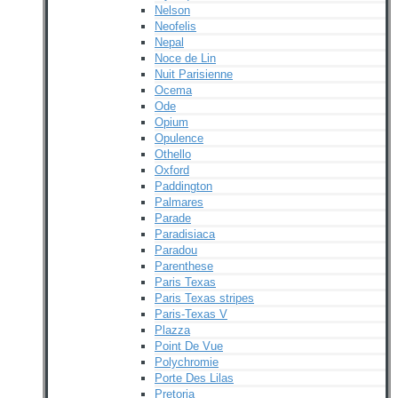
Nelson
Neofelis
Nepal
Noce de Lin
Nuit Parisienne
Ocema
Ode
Opium
Opulence
Othello
Oxford
Paddington
Palmares
Parade
Paradisiaca
Paradou
Parenthese
Paris Texas
Paris Texas stripes
Paris-Texas V
Plazza
Point De Vue
Polychromie
Porte Des Lilas
Pretoria