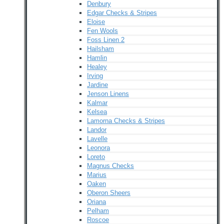
Denbury
Edgar Checks & Stripes
Eloise
Fen Wools
Foss Linen 2
Hailsham
Hamlin
Healey
Irving
Jardine
Jenson Linens
Kalmar
Kelsea
Lamorna Checks & Stripes
Landor
Lavelle
Leonora
Loreto
Magnus Checks
Marius
Oaken
Oberon Sheers
Oriana
Pelham
Roscoe