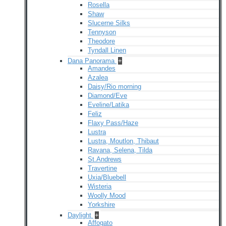
Rosella
Shaw
Slucerne Silks
Tennyson
Theodore
Tyndall Linen
Dana Panorama
+
Amandes
Azalea
Daisy/Rio morning
Diamond/Eve
Eveline/Latika
Feliz
Flaxy Pass/Haze
Lustra
Lustra, Moutlon, Thibaut
Ravana, Selena, Tilda
St.Andrews
Travertine
Uxia/Bluebell
Wisteria
Woolly Mood
Yorkshire
Daylight
+
Affogato