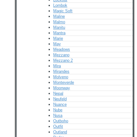
Lombok
Magic Soft
Maline
Malmo
Manitu
Mantra
Marie
May
Meadows
Mezzano
Mezzano 2
Mira
Mirandes
Molveno
Monteverde
Moonway
Nepal
Neufeld
Nuance
Nube
Nusa
Outboho
Outfit
Outland