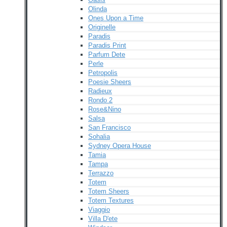
Olinda
Ones Upon a Time
Originelle
Paradis
Paradis Print
Parfum Dete
Perle
Petropolis
Poesie Sheers
Radieux
Rondo 2
Rose&Nino
Salsa
San Francisco
Sohalia
Sydney Opera House
Tamia
Tampa
Terrazzo
Totem
Totem Sheers
Totem Textures
Viaggio
Villa D'ete