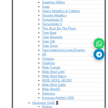
Sparkling Willow
Swan
Tadzio Metallico & Colibritz
Tessere Metallico
Texturologie IV
Texturologie V
This Must Be The Place
Tiger Beat
Tiger Mountain
Tiger Silk
Tiger Snow
Twist Again/Lora Logic/Engram
UR
Viridiana
Vladimiro
Wide Tussah
Wide Wool Light
Wide Wool Macro
WIDE WOOL MICRO
Wide Wool Sable
Wide Wool/R
Zebresse
Ательер (Atelier) 1930
Designers Guild
+
Amaya