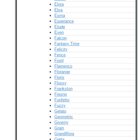
Elora
Elva
Esma
Esperance
Etude
Even
Falcon
Fantasy Time
Felicity
Fence
Fiord
Flamenco
Florange
Floris
Flossy
Frankston
Fresno
Funfetto
Fuzzy
Gelato
Geometric
Giverny
Grain
Grandiflora
Greta