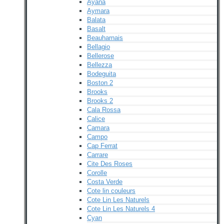
Ayana
Aymara
Balata
Basalt
Beauharnais
Bellagio
Bellerose
Bellezza
Bodeguita
Boston 2
Brooks
Brooks 2
Cala Rossa
Calice
Camara
Campo
Cap Ferrat
Carrare
Cite Des Roses
Corolle
Costa Verde
Cote lin couleurs
Cote Lin Les Naturels
Cote Lin Les Naturels 4
Cyan