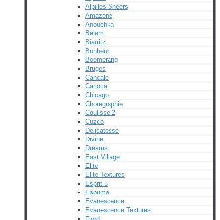
Alpilles Sheers
Amazone
Anouchka
Belem
Biarritz
Bonheur
Boomerang
Bruges
Cancale
Carioca
Chicago
Choregraphie
Coulisse 2
Cuzco
Delicatesse
Divine
Dreams
East Village
Elite
Elite Textures
Esprit 3
Espuma
Evanescence
Evanescence Textures
Fjord