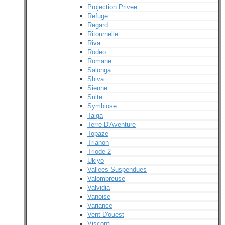
Projection Privee
Refuge
Regard
Ritournelle
Riva
Rodeo
Romane
Salonga
Shiva
Sienne
Suite
Symbiose
Taiga
Terre D'Aventure
Topaze
Trianon
Triode 2
Ukiyo
Vallees Suspendues
Valombreuse
Valvidia
Vanoise
Variance
Vent D'ouest
Visconti