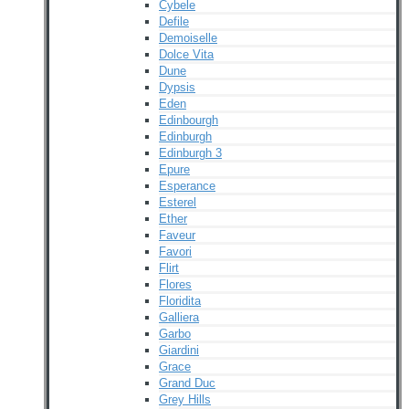
Cybele
Defile
Demoiselle
Dolce Vita
Dune
Dypsis
Eden
Edinbourgh
Edinburgh
Edinburgh 3
Epure
Esperance
Esterel
Ether
Faveur
Favori
Flirt
Flores
Floridita
Galliera
Garbo
Giardini
Grace
Grand Duc
Grey Hills